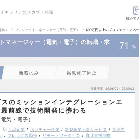
ハイキャリアのスカウト転職
初めて
導体）
プロジェクトマネージャー（電気・電子）
600万円以上のプロジェクトマネ
クトマネージャー（電気・電子）の転職・求
71
件
新着のみ
掲載終了間近
掲載期間
26/08/05～26/08/18
ビスのミッションインテグレーションエ
の最前線で技術開発に携わる
（電気・電子）
上場企業
ベンチャー企業
新規事業・新サービス
英語力
上
フレックス勤務
リモートワーク可能
育児支援制度