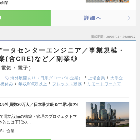
の創業…
り
詳細へ
掲載期間
26/08/04～26/08/17
／データセンターエンジニア／事業規模・
案(含CRE)など／副業◎
（電気・電子）
海外展開あり（日系グローバル企業）
上場企業
大手企
日祝休み
年収600万以上
フレックス勤務
リモートワーク可
ル社員数20万人／日本最大級＆世界5位のI
いて電気設備の構築・管理のプロジェクトマ
体的には下記の…
Ier企業