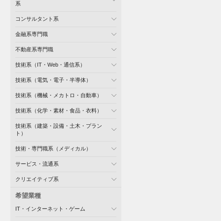
系
コンサルタント系
金融系専門職
不動産系専門職
技術系（IT・Web・通信系）
技術系（電気・電子・半導体）
技術系（機械・メカトロ・自動車）
技術系（化学・素材・食品・衣料）
技術系（建築・設備・土木・プラン
ト）
技術・専門職系（メディカル）
サービス・流通系
クリエイティブ系
希望業種
IT・インターネット・ゲーム