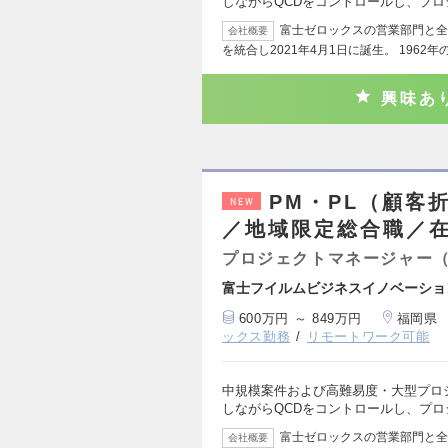
しながらQCDをコントロールし、プ
富士ゼロックスの営業部門と全
会社概要
を統合し2021年4月1日に誕生。 1962年
興味あ
PM・PL（顧客
NEW
／地域限定総合職／
プロジェクトマネージャー
富士フイルムビジネスイノベーショ
600万円 ～ 849万円
福岡県
ックス勤務
リモートワーク可能
中規模案件および高難易度・大型プロ
しながらQCDをコントロールし、プ
富士ゼロックスの営業部門と全
会社概要