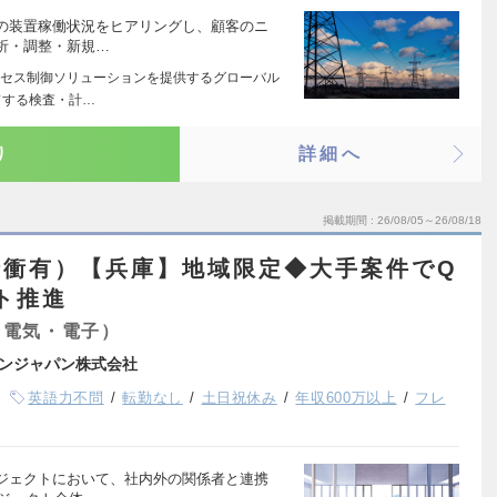
の装置稼働状況をヒアリングし、顧客のニ
析・調整・新規…
セス制御ソリューションを提供するグローバル
ドする検査・計…
り
詳細へ
掲載期間
26/08/05～26/08/18
折衝有）【兵庫】地域限定◆大手案件でQ
ト推進
（電気・電子）
ンジャパン株式会社
英語力不問
転勤なし
土日祝休み
年収600万以上
フレ
ジェクトにおいて、社内外の関係者と連携