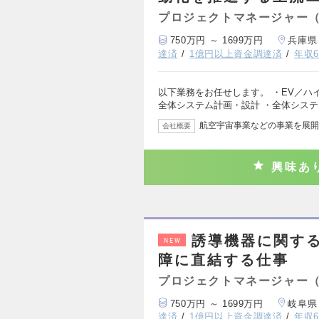
プロジェクトマネージャー
750万円 ～ 1699万円
兵庫県
達済
1億円以上資金調達済
年収6
以下業務をお任せします。 ・EV／ハ
全体システム計画・設計 ・全体シス
航空宇宙事業などの事業を展開
会社概要
興味あ
誘導機器に関す
NEW
障に直結する仕事
プロジェクトマネージャー
750万円 ～ 1699万円
岐阜県
達済
1億円以上資金調達済
年収6