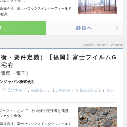
ロジェクト全体…
販売会社、富士ゼロックスインターフィールド
の創業…
り
詳細へ
掲載期間
26/08/05～26/08/18
折衝・要件定義）【福岡】富士フイルムG
在宅有
（電気・電子）
ンジャパン株式会社
英語力不問
転勤なし
土日祝休み
年収600万以上
フレ
ジェクトにおいて、社内外の関係者と連携
ロジェクト全体…
販売会社、富士ゼロックスインターフィールド