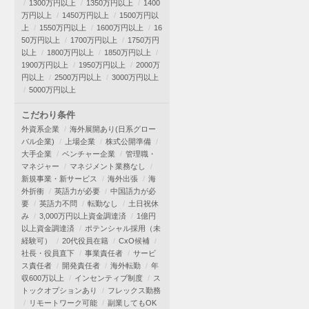
1300万円以上
1350万円以上
1400
万円以上
1450万円以上
1500万円以
上
1550万円以上
1600万円以上
16
50万円以上
1700万円以上
1750万円
以上
1800万円以上
1850万円以上
1900万円以上
1950万円以上
2000万
円以上
2500万円以上
3000万円以上
5000万円以上
こだわり条件
外資系企業
海外展開あり(日系グロー
バル企業)
上場企業
株式公開準備
大手企業
ベンチャー企業
管理職・
マネジャー
マネジメント業務なし
新規事業・新サービス
海外出張
海
外折衝
英語力が必要
中国語力が必
要
英語力不問
転勤なし
土日祝休
み
3,000万円以上資金調達済
1億円
以上資金調達済
ポテンシャル採用（未
経験可）
20代役員在籍
CxO候補
社長・役員直下
事業責任者
サービ
ス責任者
開発責任者
海外転勤
年
収600万以上
インセンティブ制度
ス
トックオプションあり
フレックス勤務
リモートワーク可能
副業してもOK