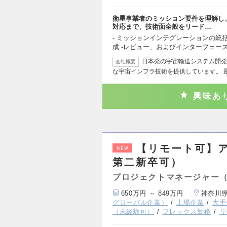
衛星事業者のミッション要件を理解し
対応まで、技術面全般をリード…
- ミッションインテグレーションの統括
成 -レビュー、およびインターフェー
日本発の宇宙輸送システム開発
会社概要
な宇宙インフラ技術を提供しています。 
興味あ
【リモート可】
NEW
第二新卒可）
プロジェクトマネージャー
650万円 ～ 849万円
神奈川
グローバル企業）
上場企業
大手
（未経験可）
フレックス勤務
リ