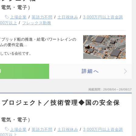
（電気・電子）
上場企業
英語力不問
土日祝休み
3,000万円以上資金調
00万以上
フレックス勤務
イブリッド船の推進・給電パワートレインの
テムの要件定義…
している会社です。
り
詳細へ
掲載期間
26/08/04～26/08/17
るプロジェクト／技術管理◆国の安全保
（電気・電子）
上場企業
英語力不問
土日祝休み
3,000万円以上資金調
00万以上