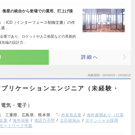
、衛星の統合から射場での運用、打上げ後
 - ICD（インターフェース制御文書）の作
ス適…
企業であり、ロケットや人工衛星などの革新的
最先端の設計力…
り
詳細へ
掲載期間
26/08/05～26/08/18
アプリケーションエンジニア（未経験・
（電気・電子）
県、三重県、広島県、熊本県
外資系企業
海外展開あり（日系
企業
海外折衝
英語力不問
土日祝休み
ポテンシャル採用
モートワーク可能