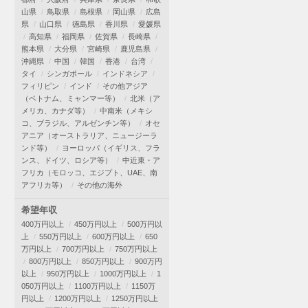
山県
鳥取県
島根県
岡山県
広島
県
山口県
徳島県
香川県
愛媛県
高知県
福岡県
佐賀県
長崎県
熊本県
大分県
宮崎県
鹿児島県
沖縄県
中国
韓国
香港
台湾
タイ
シンガポール
インドネシア
フィリピン
インド
その他アジア
（ベトナム、ミャンマー等）
北米（ア
メリカ、カナダ等）
中南米（メキシ
コ、ブラジル、アルゼンチン等）
オセ
アニア（オーストラリア、ニュージーラ
ンド等）
ヨーロッパ（イギリス、フラ
ンス、ドイツ、ロシア等）
中近東・ア
フリカ（モロッコ、エジプト、UAE、南
アフリカ等）
その他の海外
希望年収
400万円以上
450万円以上
500万円以
上
550万円以上
600万円以上
650
万円以上
700万円以上
750万円以上
800万円以上
850万円以上
900万円
以上
950万円以上
1000万円以上
1
050万円以上
1100万円以上
1150万
円以上
1200万円以上
1250万円以上