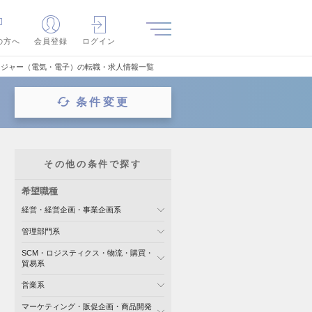
の方へ
会員登録
ログイン
ージャー（電気・電子）の転職・求人情報一覧
条件変更
その他の条件で探す
希望職種
経営・経営企画・事業企画系
管理部門系
SCM・ロジスティクス・物流・購買・
貿易系
営業系
マーケティング・販促企画・商品開発