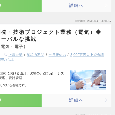
り
詳細へ
掲載期間
26/08/04～26/08/17
開発・技術プロジェクト業務（電気）◆
ローバルな挑戦
（電気・電子）
上場企業
英語力不問
土日祝休み
3,000万円以上資金調
00万以上
開発における設計／試験の計画策定 ・シス
管理、設計管理…
している会社です。
り
詳細へ