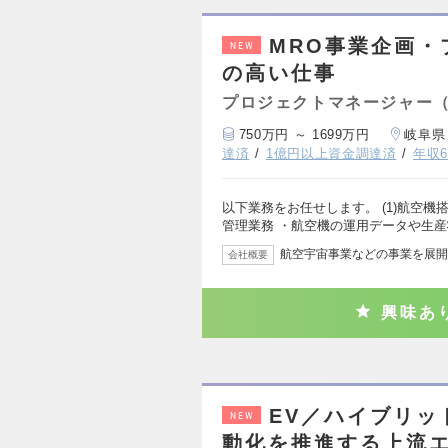
MRO事業企画
NEW
の高い仕事
プロジェクトマネージャー
750万円 ～ 1699万円
岐阜県
達済
1億円以上資金調達済
年収6
以下業務をお任せします。 (1)航空
管理業務 ・航空機の運用データや生
航空宇宙事業などの事業を展開
会社概要
興味あ
EV／ハイブリ
NEW
動化を推進する上流