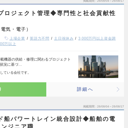
掲載期間
26/08/04～26/08/17
・プロジェクト管理◆専門性と社会貢献性
（電気・電子）
上場企業
英語力不問
土日祝休み
3,000万円以上資金調
00万以上
機搭載機器の供給・修理に関わるプロジェクト
産状況に基づ…
している会社です。
り
詳細へ
掲載期間
26/08/04～26/08/17
ッド船パワートレイン統合設計◆船舶の電
エンジニア職