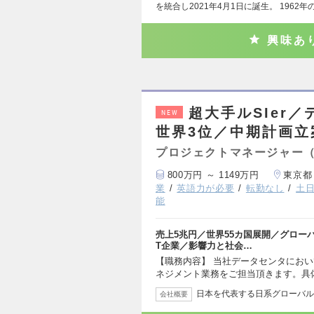
を統合し2021年4月1日に誕生。 1962年
興味あ
超大手ルSIer
NEW
世界3位／中期計画立
プロジェクトマネージャー
800万円 ～ 1149万円
東京都
業
英語力が必要
転勤なし
土
能
売上5兆円／世界55カ国展開／グローバ
T企業／影響力と社会…
【職務内容】 当社データセンタにお
ネジメント業務をご担当頂きます。具
日本を代表する日系グローバルS
会社概要