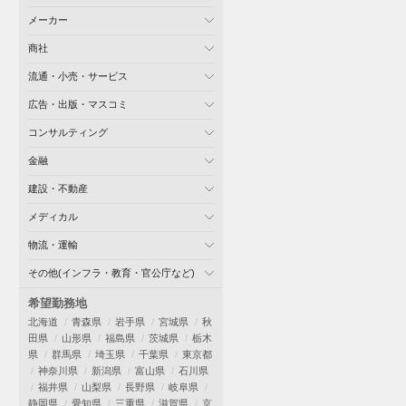
メーカー
商社
流通・小売・サービス
広告・出版・マスコミ
コンサルティング
金融
建設・不動産
メディカル
物流・運輸
その他(インフラ・教育・官公庁など)
希望勤務地
北海道
青森県
岩手県
宮城県
秋
田県
山形県
福島県
茨城県
栃木
県
群馬県
埼玉県
千葉県
東京都
神奈川県
新潟県
富山県
石川県
福井県
山梨県
長野県
岐阜県
静岡県
愛知県
三重県
滋賀県
京