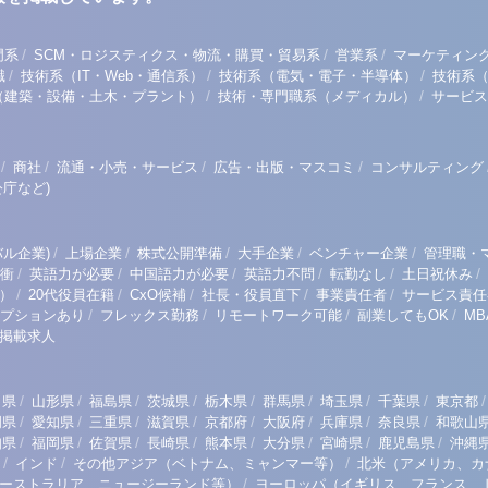
/
/
/
門系
SCM・ロジスティクス・物流・購買・貿易系
営業系
マーケティン
/
/
/
職
技術系（IT・Web・通信系）
技術系（電気・電子・半導体）
技術系
/
/
（建築・設備・土木・プラント）
技術・専門職系（メディカル）
サービス
/
/
/
/
商社
流通・小売・サービス
広告・出版・マスコミ
コンサルティング
庁など)
/
/
/
/
/
ル企業)
上場企業
株式公開準備
大手企業
ベンチャー企業
管理職・
/
/
/
/
/
/
衝
英語力が必要
中国語力が必要
英語力不問
転勤なし
土日祝休み
/
/
/
/
/
）
20代役員在籍
CxO候補
社長・役員直下
事業責任者
サービス責任
/
/
/
/
プションあり
フレックス勤務
リモートワーク可能
副業してもOK
M
掲載求人
/
/
/
/
/
/
/
/
/
田県
山形県
福島県
茨城県
栃木県
群馬県
埼玉県
千葉県
東京都
/
/
/
/
/
/
/
/
岡県
愛知県
三重県
滋賀県
京都府
大阪府
兵庫県
奈良県
和歌山
/
/
/
/
/
/
/
/
知県
福岡県
佐賀県
長崎県
熊本県
大分県
宮崎県
鹿児島県
沖縄
/
/
/
インド
その他アジア（ベトナム、ミャンマー等）
北米（アメリカ、カ
/
ーストラリア、ニュージーランド等）
ヨーロッパ（イギリス、フランス、