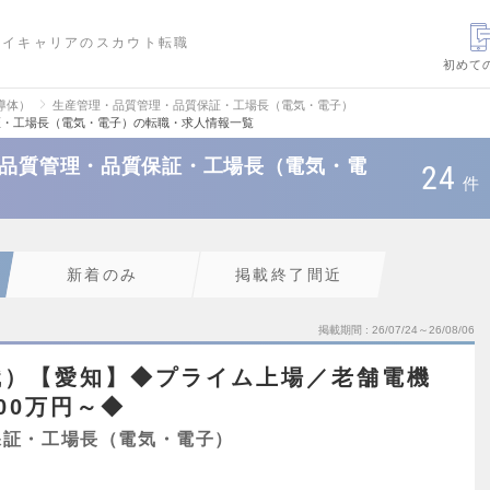
ハイキャリアのスカウト転職
初めて
導体）
生産管理・品質管理・品質保証・工場長（電気・電子）
証・工場長（電気・電子）の転職・求人情報一覧
・品質管理・品質保証・工場長（電気・電
24
件
新着のみ
掲載終了間近
掲載期間
26/07/24～26/08/06
職）【愛知】◆プライム上場／老舗電機
00万円～◆
保証・工場長（電気・電子）