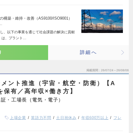
築・維持・改善（AS9100/ISO9001）
…
し、以下の事業を通じて社会課題の解決に貢献
」は、プラント…
り
詳細へ
掲載期間
26/07/24～26/08/06
ジメント推進（宇宙・航空・防衛）【A
を保有／高年収×働き方】
保証・工場長（電気・電子）
上場企業
英語力不問
土日祝休み
年収600万以上
フレ