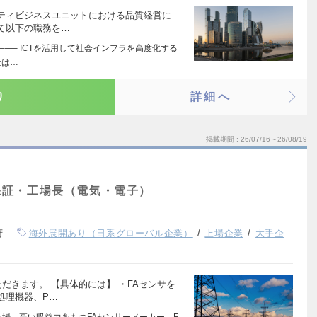
ティビジネスユニットにおける品質経営に
て以下の職務を…
──── ICTを活用して社会インフラを高度化する
社は…
り
詳細へ
掲載期間
26/07/16～26/08/19
保証・工場長（電気・電子）
府
海外展開あり（日系グローバル企業）
上場企業
大手企
だきます。 【具体的には】 ・FAセンサを
処理機器、P…