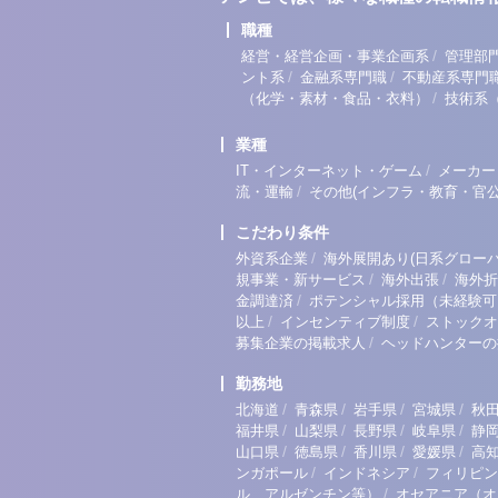
職種
/
経営・経営企画・事業企画系
管理部
/
/
ント系
金融系専門職
不動産系専門
/
（化学・素材・食品・衣料）
技術系
業種
/
IT・インターネット・ゲーム
メーカー
/
流・運輸
その他(インフラ・教育・官公
こだわり条件
/
外資系企業
海外展開あり(日系グローバ
/
/
規事業・新サービス
海外出張
海外折
/
金調達済
ポテンシャル採用（未経験可
/
/
以上
インセンティブ制度
ストックオ
/
募集企業の掲載求人
ヘッドハンターの
勤務地
/
/
/
/
北海道
青森県
岩手県
宮城県
秋
/
/
/
/
福井県
山梨県
長野県
岐阜県
静
/
/
/
/
山口県
徳島県
香川県
愛媛県
高
/
/
ンガポール
インドネシア
フィリピン
/
ル、アルゼンチン等）
オセアニア（オ