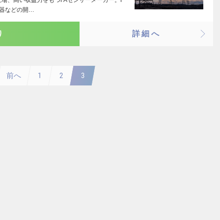
上場、高い収益力をもつFAセンサーメーカー。F
器などの開…
り
詳細へ
前へ
1
2
3