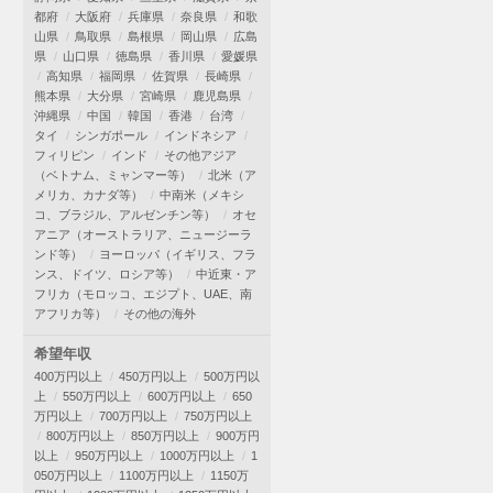
都府
大阪府
兵庫県
奈良県
和歌
山県
鳥取県
島根県
岡山県
広島
県
山口県
徳島県
香川県
愛媛県
高知県
福岡県
佐賀県
長崎県
熊本県
大分県
宮崎県
鹿児島県
沖縄県
中国
韓国
香港
台湾
タイ
シンガポール
インドネシア
フィリピン
インド
その他アジア
（ベトナム、ミャンマー等）
北米（ア
メリカ、カナダ等）
中南米（メキシ
コ、ブラジル、アルゼンチン等）
オセ
アニア（オーストラリア、ニュージーラ
ンド等）
ヨーロッパ（イギリス、フラ
ンス、ドイツ、ロシア等）
中近東・ア
フリカ（モロッコ、エジプト、UAE、南
アフリカ等）
その他の海外
希望年収
400万円以上
450万円以上
500万円以
上
550万円以上
600万円以上
650
万円以上
700万円以上
750万円以上
800万円以上
850万円以上
900万円
以上
950万円以上
1000万円以上
1
050万円以上
1100万円以上
1150万