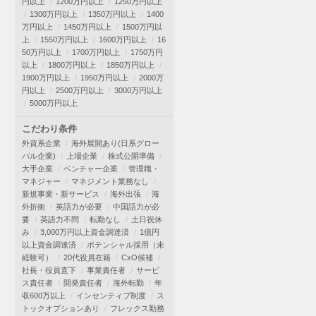
円以上
1200万円以上
1250万円以上
1300万円以上
1350万円以上
1400
万円以上
1450万円以上
1500万円以
上
1550万円以上
1600万円以上
16
50万円以上
1700万円以上
1750万円
以上
1800万円以上
1850万円以上
1900万円以上
1950万円以上
2000万
円以上
2500万円以上
3000万円以上
5000万円以上
こだわり条件
外資系企業
海外展開あり(日系グロー
バル企業)
上場企業
株式公開準備
大手企業
ベンチャー企業
管理職・
マネジャー
マネジメント業務なし
新規事業・新サービス
海外出張
海
外折衝
英語力が必要
中国語力が必
要
英語力不問
転勤なし
土日祝休
み
3,000万円以上資金調達済
1億円
以上資金調達済
ポテンシャル採用（未
経験可）
20代役員在籍
CxO候補
社長・役員直下
事業責任者
サービ
ス責任者
開発責任者
海外転勤
年
収600万以上
インセンティブ制度
ス
トックオプションあり
フレックス勤務