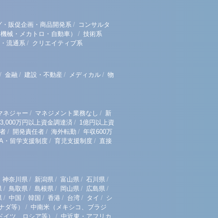
/
グ・販促企画・商品開発系
コンサルタ
/
（機械・メカトロ・自動車）
技術系
/
・流通系
クリエイティブ系
/
/
/
/
金融
建設・不動産
メディカル
物
/
/
マネジャー
マネジメント業務なし
新
/
3,000万円以上資金調達済
1億円以上資
/
/
/
者
開発責任者
海外転勤
年収600万
/
/
BA・留学支援制度
育児支援制度
直接
/
/
/
/
神奈川県
新潟県
富山県
石川県
/
/
/
/
/
県
鳥取県
島根県
岡山県
広島県
/
/
/
/
/
/
県
中国
韓国
香港
台湾
タイ
シ
/
ナダ等）
中南米（メキシコ、ブラジ
/
ドイツ、ロシア等）
中近東・アフリカ