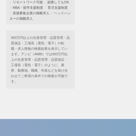
リモートワーク可能
副業してもOK
MBA・留学支援制度
育児支援制度
直接募集企業の掲載求人
ヘッドハン
ターの掲載求人
900万円以上の生産管理・品質管理・品
質保証・工場長（電気・電子）の転
職・求人情報の検索結果を表示してい
ます。アンビ（AMBI）では900万円以
上の生産管理・品質管理・品質保証・
工場長（電気・電子）のように、業
界、勤務地、職種、年収などを掛け合
わせてご希望の条件での検索が可能で
す。