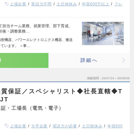
上場企業
英語力不問
土日祝休み
年収600万以上
フレ
て担当チーム業務、就業管理、部下育成、
折衝・調整業務…
精密機器、パワーエレクトロニクス機器、搬送
ています。 ＜事…
り
詳細へ
掲載期間
26/07/24～26/08/06
品質保証／スペシャリスト◆社長直轄◆T
JT
保証・工場長（電気・電子）
上場企業
大手企業
英語力が必要
土日祝休み
年収600