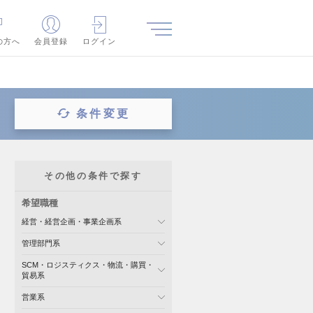
の方へ
会員登録
ログイン
条件変更
その他の条件で探す
希望職種
経営・経営企画・事業企画系
管理部門系
SCM・ロジスティクス・物流・購買・
貿易系
営業系