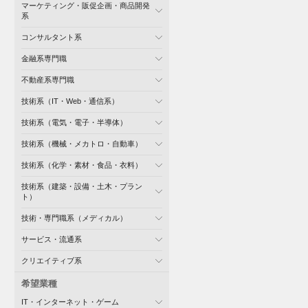
マーケティング・販促企画・商品開発
系
コンサルタント系
金融系専門職
不動産系専門職
技術系（IT・Web・通信系）
技術系（電気・電子・半導体）
技術系（機械・メカトロ・自動車）
技術系（化学・素材・食品・衣料）
技術系（建築・設備・土木・プラン
ト）
技術・専門職系（メディカル）
サービス・流通系
クリエイティブ系
希望業種
IT・インターネット・ゲーム