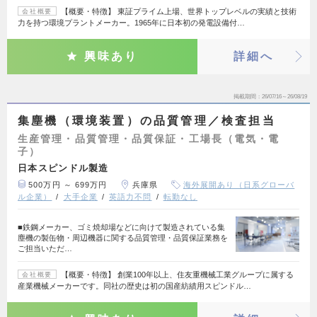
【概要・特徴】 東証プライム上場、世界トップレベルの実績と技術
会社概要
力を持つ環境プラントメーカー。1965年に日本初の発電設備付…
興味あり
詳細へ
掲載期間
26/07/16～26/08/19
集塵機（環境装置）の品質管理／検査担当
生産管理・品質管理・品質保証・工場長（電気・電
子）
日本スピンドル製造
500万円 ～ 699万円
兵庫県
海外展開あり（日系グローバ
ル企業）
大手企業
英語力不問
転勤なし
■鉄鋼メーカー、ゴミ焼却場などに向けて製造されている集
塵機の製缶物・周辺機器に関する品質管理・品質保証業務を
ご担当いただ…
【概要・特徴】 創業100年以上、住友重機械工業グループに属する
会社概要
産業機械メーカーです。同社の歴史は初の国産紡績用スピンドル…