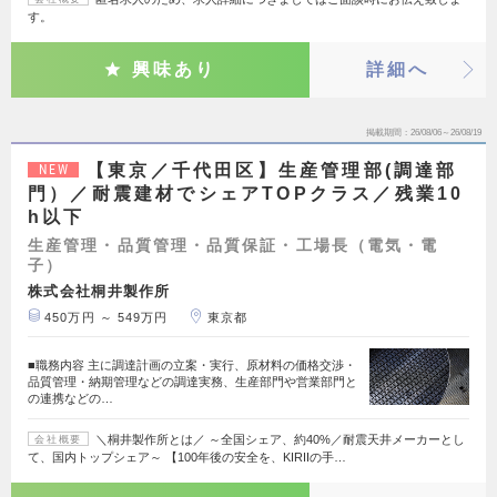
す。
興味あり
詳細へ
掲載期間
26/08/06～26/08/19
【東京／千代田区】生産管理部(調達部
NEW
門）／耐震建材でシェアTOPクラス／残業10
h以下
生産管理・品質管理・品質保証・工場長（電気・電
子）
株式会社桐井製作所
450万円 ～ 549万円
東京都
■職務内容 主に調達計画の立案・実行、原材料の価格交渉・
品質管理・納期管理などの調達実務、生産部門や営業部門と
の連携などの…
＼桐井製作所とは／ ～全国シェア、約40%／耐震天井メーカーとし
会社概要
て、国内トップシェア～ 【100年後の安全を、KIRIIの手…