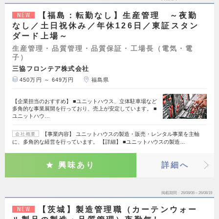
【福島：転勤なし】生産管理 ～夜勤
NEW
なし／土日祝休み／年休126日／東証スタン
ダード上場～
生産管理・品質管理・品質保証・工場長（電気・電
子）
三協フロンテア株式会社
450万円 ～ 649万円
福島県
【企業担当のおすすめ】 ■ユニットハウス、立体駐車場など
多角的な事業展開を行っており、売上が安定しています。 ■
ユニットハウ…
【事業内容】 ユニットハウスの製造・販売・レンタル事業を主軸
会社概要
に、多角的な経営を行っています。 【詳細】 ■ユニットハウスの製造…
興味あり
詳細へ
掲載期間
26/08/06～26/08/19
【茨城】製造管理職（カーテンウォー
NEW