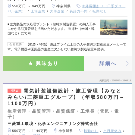
550万円 ～ 849万円
神奈川県
海外展開あり（日系グロー
バル企業）
上場企業
大手企業
英語力不問
転勤なし
■主力製品の水処理プラント（超純水製造装置）の納入工事
にかかる品質管理を担当いただきます。 ※海外（米国・韓
国など）にて同…
【概要・特徴】 東証プライム上場の大手超純水製造装置メーカーで
会社概要
す。電子機器や医薬品の生産に欠かせない超純水製造装置を提供。…
興味あり
詳細へ
掲載期間
26/08/05～26/08/18
電気計装設備設計・施工管理【みなと
NEW
みらい/三菱重工グループ】（年収580万円～
1100万円）
生産管理・品質管理・品質保証・工場長（電気・電
子）
三菱重工環境・化学エンジニアリング株式会社
550万円 ～ 1149万円
神奈川県
転勤なし
土日祝休み