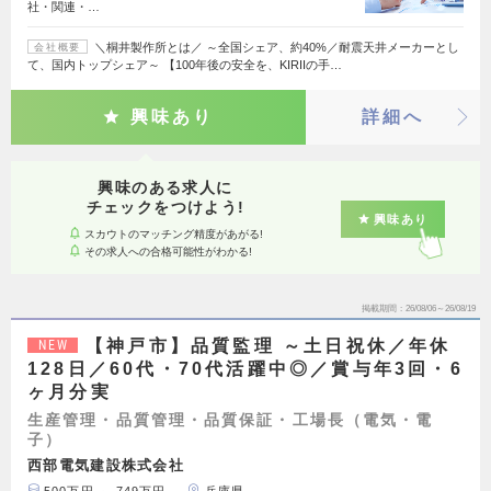
社・関連・…
＼桐井製作所とは／ ～全国シェア、約40%／耐震天井メーカーとし
会社概要
て、国内トップシェア～ 【100年後の安全を、KIRIIの手…
興味あり
詳細へ
興味のある求人に
チェックをつけよう!
興味あり
スカウトのマッチング精度があがる!
その求人への合格可能性がわかる!
掲載期間
26/08/06～26/08/19
【神戸市】品質監理 ～土日祝休／年休
NEW
128日／60代・70代活躍中◎／賞与年3回・6
ヶ月分実
生産管理・品質管理・品質保証・工場長（電気・電
子）
西部電気建設株式会社