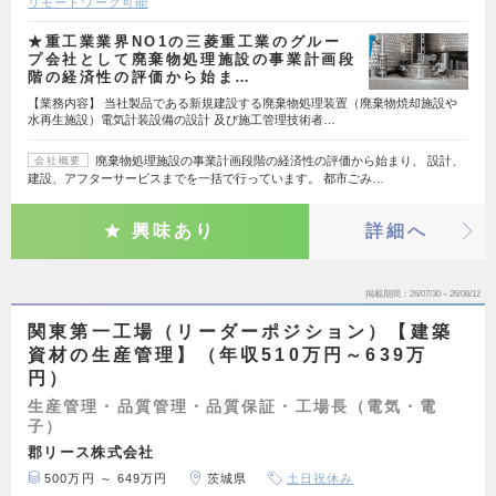
リモートワーク可能
★重工業業界NO1の三菱重工業のグルー
プ会社として廃棄物処理施設の事業計画段
階の経済性の評価から始ま…
【業務内容】 当社製品である新規建設する廃棄物処理装置（廃棄物焼却施設や
水再生施設）電気計装設備の設計 及び施工管理技術者…
廃棄物処理施設の事業計画段階の経済性の評価から始まり、 設計、
会社概要
建設、アフターサービスまでを一括で行っています。 都市ごみ…
興味あり
詳細へ
掲載期間
26/07/30～26/08/12
関東第一工場（リーダーポジション）【建築
資材の生産管理】（年収510万円～639万
円）
生産管理・品質管理・品質保証・工場長（電気・電
子）
郡リース株式会社
500万円 ～ 649万円
茨城県
土日祝休み