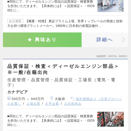
■同社にて、ディーゼルエンジン部品の品質保証・検査業務
を担当いただきます。 【具体的には】 ＜品質保証＞ ・ISO9
001 に…
【概要・特徴】 東証プライム上場、世界トップレベルの実績と技術
会社概要
力を持つ環境プラントメーカー。1965年に日本初の発電設備付…
興味あり
詳細へ
掲載期間
26/07/16～26/08/19
品質保証・検査＜ディーゼルエンジン部品＞
※一般/在籍出向
生産管理・品質管理・品質保証・工場長（電気・電
子）
カナデビア
500万円 ～ 949万円
大阪府
海外展開あり（日系グローバ
ル企業）
上場企業
大手企業
土日祝休み
■同社にて、ディーゼルエンジン部品の品質保証・検査業務
を担当いただきます。 【具体的には】 ＜品質保証＞ ・ISO9
001 に…