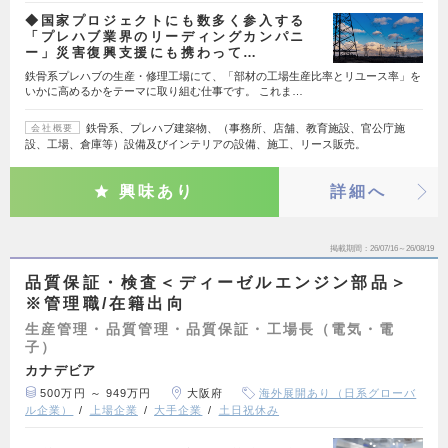
◆国家プロジェクトにも数多く参入する
「プレハブ業界のリーディングカンパニ
ー」災害復興支援にも携わって…
鉄骨系プレハブの生産・修理工場にて、「部材の工場生産比率とリユース率」を
いかに高めるかをテーマに取り組む仕事です。 これま…
鉄骨系、プレハブ建築物、（事務所、店舗、教育施設、官公庁施
会社概要
設、工場、倉庫等）設備及びインテリアの設備、施工、リース販売。
興味あり
詳細へ
掲載期間
26/07/16～26/08/19
品質保証・検査＜ディーゼルエンジン部品＞
※管理職/在籍出向
生産管理・品質管理・品質保証・工場長（電気・電
子）
カナデビア
500万円 ～ 949万円
大阪府
海外展開あり（日系グローバ
ル企業）
上場企業
大手企業
土日祝休み