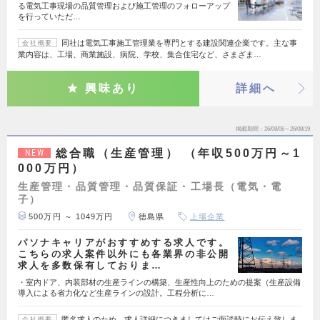
る電気工事現場の品質管理および施工管理のフォローアップ
を行っていただ…
同社は電気工事施工管理業を専門とする建設関連企業です。主な事
会社概要
業内容は、工場、商業施設、病院、学校、集合住宅など、さまざま…
興味あり
詳細へ
掲載期間
26/08/06～26/08/19
総合職（生産管理） （年収500万円～1
NEW
000万円）
生産管理・品質管理・品質保証・工場長（電気・電
子）
500万円 ～ 1049万円
徳島県
上場企業
パソナキャリアがおすすめする求人です。
こちらの求人案件以外にも各業界の非公開
求人を多数保有しておりま…
・室内ドア、内装部材の生産ラインの構築、生産性向上のための提案（生産設備
導入による省力化など生産ラインの設計。工程分析に…
匿名求人のため、求人詳細につきましてはご面談時にお伝え致しま
会社概要