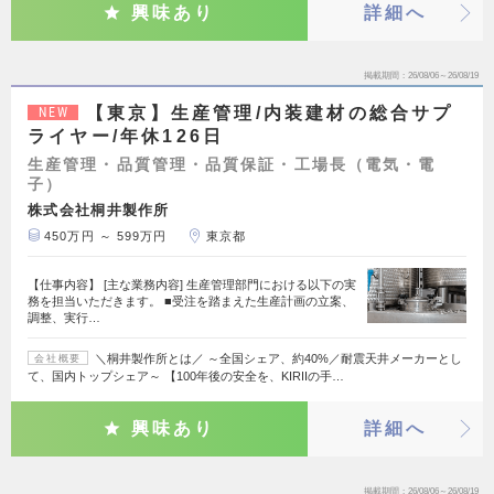
興味あり
詳細へ
掲載期間
26/08/06～26/08/19
【東京】生産管理/内装建材の総合サプ
NEW
ライヤー/年休126日
生産管理・品質管理・品質保証・工場長（電気・電
子）
株式会社桐井製作所
450万円 ～ 599万円
東京都
【仕事内容】 [主な業務内容] 生産管理部門における以下の実
務を担当いただきます。 ■受注を踏まえた生産計画の立案、
調整、実行…
＼桐井製作所とは／ ～全国シェア、約40%／耐震天井メーカーとし
会社概要
て、国内トップシェア～ 【100年後の安全を、KIRIIの手…
興味あり
詳細へ
掲載期間
26/08/06～26/08/19