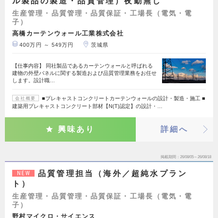
ル製品の製造・品質管理）夜勤無し
生産管理・品質管理・品質保証・工場長（電気・電
子）
高橋カーテンウォール工業株式会社
400万円 ～ 549万円
茨城県
【仕事内容】 同社製品であるカーテンウォールと呼ばれる
建物の外壁パネルに関する製造および品質管理業務をお任せ
します。設計職…
■プレキャストコンクリートカーテンウォールの設計・製造・施工 ■
会社概要
建築用プレキャストコンクリート部材【N(T)認定】の設計・…
興味あり
詳細へ
掲載期間
26/08/05～26/08/18
品質管理担当（海外／超純水プラン
NEW
ト）
生産管理・品質管理・品質保証・工場長（電気・電
子）
野村マイクロ・サイエンス