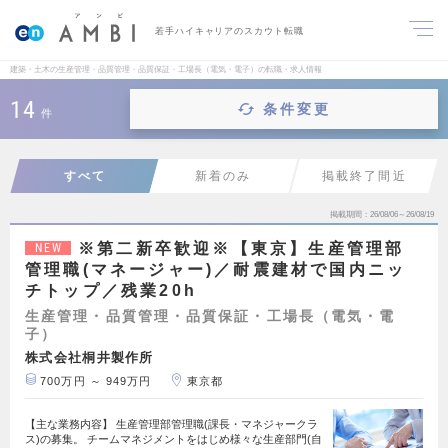
若手ハイキャリアのスカウト転職
建築・土木の生産管理・品質管理・品質保証・工場長（電気・電子）の転職・求人情報
14
条件変更
件
すべて
新着のみ
掲載終了間近
掲載期間
26/08/06～26/08/19
※第二新卒歓迎※【東京】生産管理部
NEW
管理職(マネージャー)／耐震建材で国内ニッ
チトップ／残業20h
生産管理・品質管理・品質保証・工場長（電気・電
子）
株式会社桐井製作所
700万円 ～ 949万円
東京都
【主な業務内容】 生産管理部管理職(課長・マネジャークラ
ス)の募集。 チームマネジメントをはじめ様々な生産部門(自