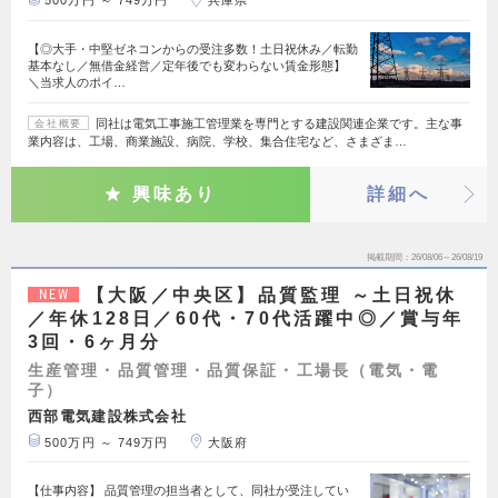
500万円 ～ 749万円
兵庫県
【◎大手・中堅ゼネコンからの受注多数！土日祝休み／転勤
基本なし／無借金経営／定年後でも変わらない賃金形態】
＼当求人のポイ…
同社は電気工事施工管理業を専門とする建設関連企業です。主な事
会社概要
業内容は、工場、商業施設、病院、学校、集合住宅など、さまざま…
興味あり
詳細へ
掲載期間
26/08/06～26/08/19
【大阪／中央区】品質監理 ～土日祝休
NEW
／年休128日／60代・70代活躍中◎／賞与年
3回・6ヶ月分
生産管理・品質管理・品質保証・工場長（電気・電
子）
西部電気建設株式会社
500万円 ～ 749万円
大阪府
【仕事内容】 品質管理の担当者として、同社が受注してい