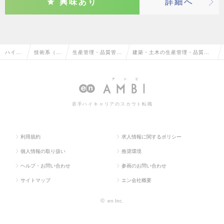
興味あり
詳細へ
ハイク
技術系（電
生産管理・品質管
建築・土木の生産管理・品質管
ラス求
気・電子・
理・品質保証・工場
理・品質保証・工場長（電気・
人TOP
半導体）
長（電気・電子）
電子）の転職・求人情報一覧
若手ハイキャリアのスカウト転職
利用規約
求人情報に関するポリシー
個人情報の取り扱い
推奨環境
ヘルプ・お問い合わせ
参画のお問い合わせ
サイトマップ
エン会社概要
©
en Inc.