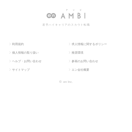
ラス求
気・電子・
理・品質保証・工場
理・品質保証・工場長（電気・
人TOP
半導体）
長（電気・電子）
電子）の転職・求人情報一覧
若手ハイキャリアのスカウト転職
利用規約
求人情報に関するポリシー
個人情報の取り扱い
推奨環境
ヘルプ・お問い合わせ
参画のお問い合わせ
サイトマップ
エン会社概要
©
en Inc.