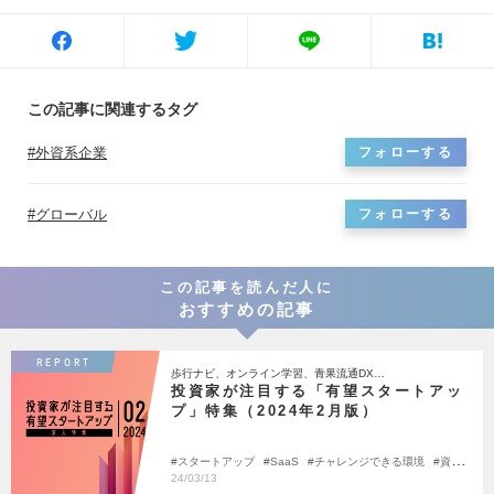
知財を起点としたSustainability事業戦略策定 ‐大手素材メーカー： イノベー
ションプロセスの策定支援 など ※職務変更の範囲： ご本人の意向を確認し双
方合意のうえ、会社の定める業務に従事していただきます。
この記事に関連するタグ
外資系企業
フォローする
グローバル
フォローする
この記事を読んだ人に
おすすめの記事
REPORT
歩行ナビ、オンライン学習、青果流通DX…
投資家が注目する「有望スタートアッ
プ」特集（2024年2月版）
スタートアップ
SaaS
チャレンジできる環境
資金
調達
24/03/13