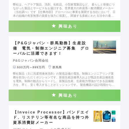
り、カスタマーにとって最適な在庫水準とサービスレベルを実現する発注提案
弊社は、ヘアケア製品、洗剤、化粧品、小型家電製品など、 暮らしと密接につ
を行います。営業・サプライチェーン部門と連携し、プロモーションや新製品
ながった製品とサービスをお届けする、世界最大の外資系一般消費財メーカー
導入時の需要予測から供給計画までをリードします。 4. 店頭在庫改善活動のリ
（当社調べ）です 【仕事内容】 グローバルに事業を展開する当社において、日
ード カスタマーおよび社内サプライチェーン部門と連携し、店頭欠品の削減や
本の組織の有形無形の資産を強力に保護し、関連する多岐にわたる法令の遵守
在庫状況の改善を推進します。販売実績や在庫データをもとに課題を特定し、
を徹底する重要な役割を担っていただきます。 法的な専門知識を活かし、事業
カスタマーとの定例レビューを通じて、より良い売場づくりと安定供給に貢献
のリスクを戦略的に管理しながら、ビジネスパートナーとして事業の持続的な
します。 5. チームの専門職社員の能力向上 上記業務に同じチームで従事する複
興味あり
成長に貢献することがミッションです。私たちは、単なる「守りの法務」に留
数名の専門職社員に対し、上司としてではなく横断的にスキル・能力向上プラ
まらず、ビジネスの目標達成を法的な視点から積極的に支援し、新たな可能性
ンの策定及び実行を行います。
を切り拓く「攻めの法務」を求めています。 【役割と責任】 このポジションで
は、法務部門の一員として、担当する部署や事業部を社内「クライアント」と
捉え、法的側面から戦略的なガイダンスを提供します。与えられた案件に対応
【P&Gジャパン・群馬勤務】生産設
するだけでなく、自ら目的意識を持って積極的にビジネス課題を特定し、法務
備 電気・制御エンジニア募集 グロ
の観点から事業目的を達成するためのソリューションを提案・実行することが
ーバルに活躍できます！
求められます。法的な制約を指摘するに留まらず、「どうすれば実現できる
か」を考え抜き、解決へと導く、真のビジネスパートナーとしての貢献が期待
P&Gジャパン合同会社
されます。 具体的な職務内容は以下の通りです。 ・戦略的ビジネスパートナー
シップ：担当部署・事業部のコアメンバーとして、法的観点からビジネス戦略
600万円～899万円
群馬県
立案をリードし、意思決定を支援する ・コンプライアンス体制の構築/推進/改
善：AI等の最新テクノロジーを活用しながら、効率的・効果的なコンプライア
弊社製品（主に洗濯用液体洗剤）の製造設備の電気、制御エンジニアリング業
ンスプログラムを策定し、ビジネスチームと協働しながら担当部署・事業部で
務を担当いただくポジションです。新規生産設備導入および既設生産設備改造
の定着と実行を推進、また既存のプロセスの改善を行う ・リスクマネジメント
を電気、制御の観点からリードし、新製品生産、生産能力増強ができる設備能
と危機対応：潜在的リスクの特定、評価、低減策の策定に加え、インシデント
力を、早く、安く導入することがミッションです。 製造機器の設計段階からプ
発生時の迅速かつ適切な危機管理・問題対応を主導する ・法務研修の実施：社
ロジェクトにかかわり、設計後は評価テストの実施、工場での据え付け・立ち
内クライアントに対して、担当分野における法的知識や最新動向に関する研修
上げ確認を実施し、製造部門に設備の引き渡しを行うまでの領域を担当しま
を提供し、組織全体のコンプライアンス向上に貢献する ・法改正への対応と影
興味あり
す。 具体的な仕事内容は以下の通りです。 ＜1＞新規設備導入、既存設備改
響分析：関連法規の改正動向をモニタリングし、当社事業への影響を分析。必
造、改善業務 ・新しい製造設備の設計・仕様が弊社の基準を満たすように社内
要なアクションプランを策定し、ビジネスチームやマネジメント層を巻き込み
関連部署、および機械メーカー（海外メーカー含む）と打ち合わせ実施 ・新規
ながら、機動的な体制構築を指揮する
製造設備の設計・仕様のデザインレビューの実施 ・生産設備のメーカーからの
出荷判定テストの項目作成および実施 ・新規設備の工場への導入工事計画の立
【Invoice Processor】バンドエイ
案と、設計、工事協力会社との打ち合わせ ・導入工事の工程管理 ・新規設備の
ド、リステリン等有名な商品を持つ外
立ち上げ確認計画の立案と実施 ＜2＞デジタル化、アプリケーションの開発、
資系消費財メーカー
導入業務 ・現状のワークプロセスの分析を行い、デジタル化により簡素化でき
るエリアの選定 ・デジタル化を実現するための計画立案および実施 ・デジタル