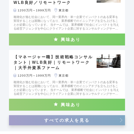
WLB良好／リモートワーク
益）が得られる解決法を提案し実行する • 売上・利益をあげるための正確でタ
イムリーな契約や企画の提出の実行 • 精度の高い営業フォーキャストの提出
（定番、販促、値引きなどの詳細含む） • 新規取引先・ビジネスの開拓 •正確で
1200万円～1999万円
東京都
タイムリーな市場・競合・カスタマー情報の収集と提供
複雑化が進む社会において、同一業界内・単一企業でインパクトのある変革を
実現することは困難になっており、業界横断でのイニシアチブを立ち上げるこ
とが必要になっています。 当チームでは、業界横断で社会にインパクトを与え
る経営アジェンダを中心にクライアント企業に対するコンサルティングサービ
スを提供しています。 ‐研究開発部門・技術部門改革、CTO組織設計 ‐研究開発
部門・新規事業部門の中長期戦略策定 ‐技術を起点とした新規事業参入戦略策
興味あり
定 （Sustainability 、Smart Energy、Future of Foodsなど） ‐業界横断型のエ
コシステム型ビジネスモデル策定 ‐知財戦略策定 ‐イノベーション戦略策定 【プ
ロジェクト事例】 ‐大手重工業メーカー： 研究開発部門・技術部門改革支援 ‐
大手電子材料メーカー： CTOビジョン策定と中長期技術戦略策定支援 ‐大手
グローバル製造業： 研究開発組織・オペレーション改革支援 ‐大手製造業：
【マネージャー職】技術戦略コンサル
アジアパシフィック市場における Sustainability事業戦略策定 ‐大手エネル
タント｜WLB良好｜リモートワーク
ギー企業： 再生エネルギー・蓄電池を用いた グローバル電力市場への参入
｜大手外資系ファーム
戦略支援 ‐大手金融企業： デジタル技術関連知財戦略の策定 ‐大手製造業：
知財を起点としたSustainability事業戦略策定 ‐大手素材メーカー： イノベー
ションプロセスの策定支援 など ※職務変更の範囲： ご本人の意向を確認し双
1200万円～1999万円
東京都
方合意のうえ、会社の定める業務に従事していただきます。
複雑化が進む社会において、同一業界内・単一企業でインパクトのある変革を
実現することは困難になっており、業界横断でのイニシアチブを立ち上げるこ
とが必要になっています。 当チームでは、業界横断で社会にインパクトを与え
る経営アジェンダを中心にクライアント企業に対するコンサルティングサービ
スを提供しています。 ‐研究開発部門・技術部門改革、CTO組織設計 ‐研究開発
部門・新規事業部門の中長期戦略策定 ‐技術を起点とした新規事業参入戦略策
興味あり
定 （Sustainability 、Smart Energy、Future of Foodsなど） ‐業界横断型のエ
コシステム型ビジネスモデル策定 ‐知財戦略策定 ‐イノベーション戦略策定 【プ
ロジェクト事例】 ‐大手重工業メーカー： 研究開発部門・技術部門改革支援 ‐
大手電子材料メーカー： CTOビジョン策定と中長期技術戦略策定支援 ‐大手
すべての求人を見る
グローバル製造業： 研究開発組織・オペレーション改革支援 ‐大手製造業：
アジアパシフィック市場における Sustainability事業戦略策定 ‐大手エネル
ギー企業： 再生エネルギー・蓄電池を用いた グローバル電力市場への参入
戦略支援 ‐大手金融企業： デジタル技術関連知財戦略の策定 ‐大手製造業：