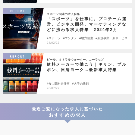
REPORT
スポーツ関連の求人特集
「スポーツ」を仕事に。プロチーム運
営、ビジネス開発、マーケティングな
どに携わる求人特集｜2024年2月
スポーツ
エンタメ
地方創生
新規事業・新サービス
24/02/22
REPORT
ビール、ミネラルウォーター、コーラなど
飲料メーカーで働こう｜キリン、ブル
ボン、日清ヨーク…最新求人特集
食に関わる仕事
大手の挑戦
26/07/29
最近ご覧になった求人に基づいた
おすすめの求人