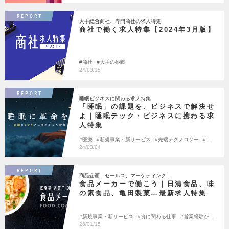
REPORT
大手総合商社、専門商社の求人特集
商社で働く求人特集【2024年3月版】
商社
大手の挑戦
24/03/15
REPORT
睡眠ビジネスに関わる求人特集
「睡眠」の課題を、ビジネスで解決せ
よ｜睡眠テック・ビジネスに携わる求
人特集
医療
新規事業・新サービス
先端テクノロジー
ヘル
スケア
24/03/04
REPORT
商品企画、セールス、マーケティング…
食品メーカーで働こう｜日清食品、味
の素食品、亀田製菓…最新求人特集
新規事業・新サービス
食に関わる仕事
営業経験が活
かせる
大手の挑戦
26/01/15