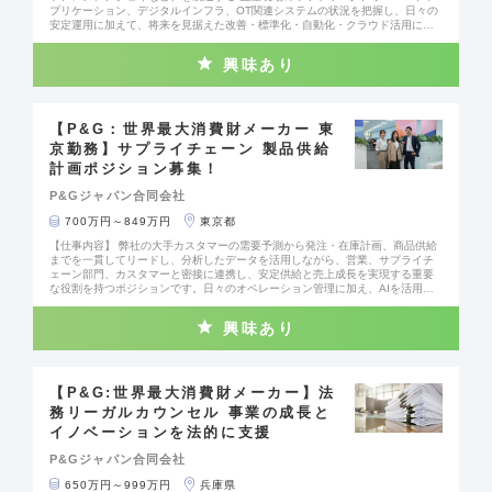
プリケーション、デジタルインフラ、OT関連システムの状況を把握し、日々の
安定運用に加えて、将来を見据えた改善・標準化・自動化・クラウド活用にも
取り組むポジションです。 【主な仕事内容】 ●工場内のIT/OTシステム、ネット
ワーク、インフラの安定運用 ●障害対応、原因分析、再発防止、継続的改善の
興味あり
推進 ●IT変更管理、監査、セキュリティ、事業継続計画への対応 ●生産性・安定
稼働向上に向けたIT/OTプロジェクトの推進 ●グローバルITチーム、工場内各部
門、外部ベンダーとの連携 ●工場拡張や新技術導入に伴うITインフラ構築・改善
のサポート 【働く環境】 P&Gはグローバルカンパニーであり、本ポジションも
日本国内だけでなく、海外のIT・OT・デジタル領域の専門チームと日常的に連
【P&G：世界最大消費財メーカー 東
携します。関係者が海外にいるケースも多く、英語を使いながら多様なメンバ
京勤務】サプライチェーン 製品供給
ーと協働する環境です。 一方で、工場内では生産部門、エンジニアリング、品
計画ポジション募集！
質保証、サプライチェーン、人事など、幅広い部門と密接に関わります。現場
に近い距離で課題を理解し、自らのITスキルによって工場の安定稼働や生産性
P&Gジャパン合同会社
向上に直接貢献できる点が、このポジションの大きな魅力です。 また、国内外
の他工場で同様の役割を担うメンバーとのネットワークも強く、ベストプラク
700万円～849万円
東京都
ティスの共有、技術的な相談、将来的にはアジアもしくはグローバルプロジェ
クトへの参画機会もあります。地域に根ざして働きながら、グローバル水準のI
【仕事内容】 弊社の大手カスタマーの需要予測から発注・在庫計画、商品供給
Tオペレーション経験を積むことができます。 【このポジションの魅力】 ●工場
までを一貫してリードし、分析したデータを活用しながら、営業、サプライチ
の安定稼働をIT/OTの側面から支える、事業インパクトの大きいポジション ●生
ェーン部門、カスタマーと密接に連携し、安定供給と売上成長を実現する重要
産現場に近く、自分の仕事の成果を実感しやすい環境 ●グローバルITチームと連
な役割を持つポジションです。日々のオペレーション管理に加え、AIを活用し
携し、世界標準の技術・プロセスに触れられる ●クラウド、セキュリティ、オ
た需要・在庫最適化や欠品改善活動を主導し、ビジネス成果に直結する意思決
ートメーション、デジタル化など幅広い領域に挑戦可能 生産現場のITオペレー
定に携わることができます。また、P&Gの営業・サプライチェーン・カスタマ
ションリーダーは、単なるシステム運用担当ではありません。工場の「止まら
興味あり
ーの各部門と連携するため、サプライチェーン全体を俯瞰する力を高められる
ない生産」を支え、デジタル技術を通じて現場の未来をつくる、P&Gの製造拠
環境です。社内外の多様なステークホルダーと協働しながら、顧客価値の創出
点に欠かせないリーダーです。
と事業成長を牽引する、影響力と成長機会にあふれたポジションです。 具体
的な仕事内容は以下の通りです。 1. 受注から納品までのオペレーション管理
カスタマーからの注文受付～納品までを一気通貫で管理し、安定した商品供給
【P&G:世界最大消費財メーカー】法
を実現します。市場環境やカスタマーのニーズに応じて業務プロセスを改善
務リーガルカウンセル 事業の成長と
し、より高いサービス品質とチームの実行力向上をリードします。 2. カスタマ
イノベーションを法的に支援
ー向けデータ分析・インサイト提供 売上、出荷動向、店頭在庫、サービスレベ
ル、在庫状況、発注傾向などを分析し、カスタマーおよび社内関係者に実践的
P&Gジャパン合同会社
なインサイトを提供します。通常販売、プロモーション、新製品販売、各種施
策における意思決定をデータで支え、在庫・発注計画の最適化に貢献します。
650万円～999万円
兵庫県
3. カスタマーとの需要・在庫計画の共同運営 AIを活用した需要・在庫計画によ