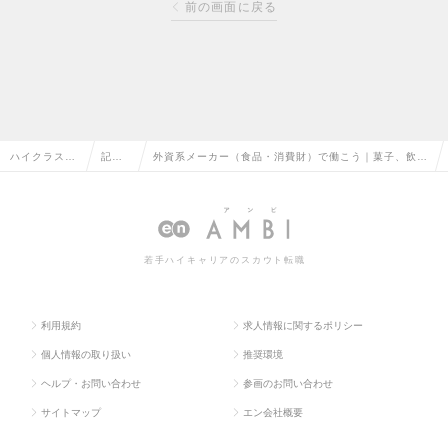
前の画面に戻る
ハイクラス求
記事
外資系メーカー（食品・消費財）で働こう｜菓子、飲
人TOP
一覧
料、コスメ…最新求人特集
若手ハイキャリアのスカウト転職
利用規約
求人情報に関するポリシー
個人情報の取り扱い
推奨環境
ヘルプ・お問い合わせ
参画のお問い合わせ
サイトマップ
エン会社概要