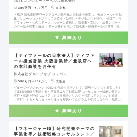
JNTLコンシューマーヘルス株式会社
化実施後のワークプロセス簡素化の検証 ・弊社他工場や本社開発チームにより
開発されたアプリケーションの弊社工場への導入計画作成 ・弊社工場用にアプ
400万円～699万円
東京都
リケーションの仕様調整・変更 ・アプリケーションの導入および効果の検証 ま
た、電気、制御設備の資産化、資産廃棄も担当いただきます。 この仕事を通し
・R2P 請求書処理ワークフローの効率化と自動化を推進し、分析ツールや自動
て、工場の生産設備の電気、制御関連、また、生産をサポートするアプリケー
化ソリューションを活用して正確性・効率性・デジタル化を強化 ・他部門・サ
ションのエキスパートになることが期待されています。 海外の他生産拠点、
プライヤー・社内ステークホルダーと連携し、請求書・支払い・経費レポート
テクニカルセンター、協力会社と情報共有しながら、最新のテクノロジーに触
の不一致を調査・解決 ・データ分析を用いて請求書・経費データの“異常・傾
れ、学び、展開していくことができる環境です。 【働き方】 担当いただくプロ
向・リスク”を特定し、リスク低減・コスト削減・財務レポート精度向上に貢献
ジェクトは、プロジェクトマネージャー、液体洗剤を作る工程の化学系エンジ
・経費システムのデータベースを維持・監査・トラブルシュートし、IT 部門や
ニア、液体洗剤を包装、出荷できるようにするところまで担当する機械系エン
興味あり
外部ベンダーと連携してシステムの信頼性とデータ整合性を確保
ジニア、製造部門の担当者、品質管理担当者などと一緒にプロジェクトを進め
ていきます。 海外のテクニカルセンターや生産拠点、テクニカルサプライヤ
ーと協働して仕様を決定したり、生産設備の導入、立ち上げを進めていきま
す。
【ティファールの日本法人】ティファ
ール担当営業 大阪営業所／量販店へ
の本部商談をお任せ
株式会社グループセブ ジャパン
500万円～749万円
大阪府
グループセブジャパン（GSJ)を代表する者として、新興ビジネスや顧客に対し
てGSJの価値を実証する • 営業部エリア戦略に即したカスタマー戦略の策定と
実行 • 状況を評価しエリアにおける機会とリスクを特定しアクションを提案
（実行）する • カスタマーと様々な契約やプログラムを交渉しながら、配荷、
販促、展示ロケーション、価格に関する計画を遂行する • 期待されるビジネス
の結果を出すために、社内の各部署(Marketing, SCM , Finance and Senior Ma
興味あり
nagement)に協力をとりつける • カスタマーの意志決定者や影響を及ぼす者た
ちと、あらゆる階層においてGSJがポジティブな協力関係を築けるようにする
• 各カスタマーへの販促・リベート協賛コントロールに注力し、与えられた売
上・利益目標に対して責任を持つ • カスタマーとGSJの売上・利益をあげてい
くために、データ分析を行い（お金に関する）予算やリソースに対して常に費
【マネージャー職】研究開発テーマの
用対効果（ROI）を最大化するための提案を行う • 問屋と小売の売上・利益・在
事業化等／技術戦略コンサルタント／
庫に常に気を払い、潜在的な機会とリスクを評価し高い顧客満足度（売上・利