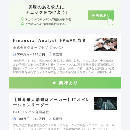
gn and category performance - Generate actionable insights to improve cons
umer engagement, conversion, and shopping experience - Use data to identi
興味のある求人に
fy opportunities to innovate and scale best practices
チェックをつけよう!
興味あり
スカウトのマッチング精度があがる!
その求人への合格可能性がわかる!
Financial Analyst_FP&A担当者
株式会社グループセブ ジャパン
550万円～799万円
東京都
担当部門における、戦略的な財務分析の提供、財務モデルの構築、予算編成お
よび予測プロセスの支援 • 財務パフォーマンスに関する報告書や業務指標の定
期的なトラッキング資料を作成し、計画、分析、予算 編成など多岐にわたる
財務業務を遂行する • 予算編成および計画策定を支援するため、他部門と連携
して業務を推進する • 戦略的施策を支援するため、複雑な財務モデルを構築・
維持する • 在庫および関連コストを管理し、在庫レポートを作成・分析結果を
興味あり
報告する責任を担う • 財務報告の正確性を確保するため、会計チームと密接に
連携し、プロセスの一部に関与する • 投資機会を評価し、財務リスクを分析・
判断する • 会計基準および社内統制への準拠を確実に実施する • マスターデー
タ（顧客・仕入先など）の登録および財務業務（資金管理など）を担当する •
報告書、プロジェクト、更新などのアドホックに対応する
【世界最大消費財メーカー】ITオペレ
ーションリーダー
P&Gジャパン合同会社
700万円～849万円
群馬県
弊社の主力製品群であるファブリック＆ホームケア製品（アリエール、ボール
ド、レノア、ジョイなど）を製造する 生産現場のネットワーク、サーバー、ア