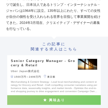
ツで誕生し、日本法人であるトリンプ・インターナショナル・
ジャパンは1964年に設立。135年以上にわたり、すべての女性
が自分の個性を受け入れられる世界を目指して事業展開を続け
てきた。2024年3月現在、クリエイティブ・デザイナーの募集
を行なっている。
この記事に
関連する求人はこちら
Senior Category Manager - Gro
cery & Retail
Uber Japan株式会社
1500万円～2499万円
東京都
Merchandising & Content Strategy - Lead local merchandising and content st
rategy for Grocery and Retail - Craft compelling consumer narratives using per
formance data, seasonality insights, and market trends - Optimize the end-to-
end shopping journey to drive engagement and conversion Campaign Owner
ship & Execution - Own merchandising execution for high-impact marketing c
ampaigns from planning through delivery - Manage campaign prioritization, pl
興味あり
anning calendars, and timelines in partnership with Sales and Marketing - Driv
e high-quality execution while contributing to longer-term strategic initiatives P
erformance & Insights - Define success metrics and continuously track campai