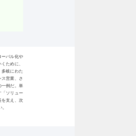
ローバル化や
いくために、
、多岐にわた
ンス営業、さ
の一例だ。単
す「ソリュー
長を支え、次
い。