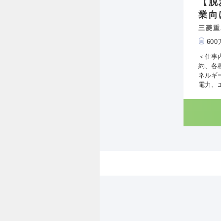
【脱
業向
三菱重
60
＜仕事
約、各
ネルギ
電力、