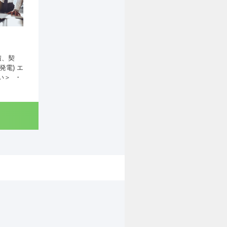
積、契
電) エ
い＞ ・