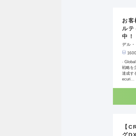
お客
ルテ
中！
デル・
16
· Gl
戦略を
達成する
ecuri…
【C
グD