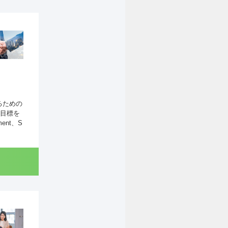
るための
目標を
ent、S