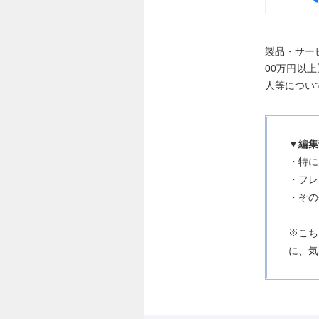
製品・サー
00万円以
人等につい
▼編集
・特に
・フレ
・その
※こち
に、気