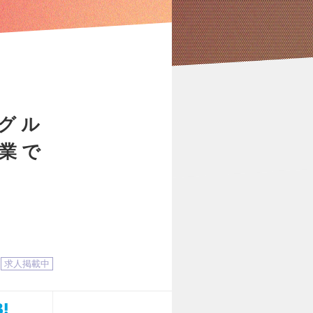
グル
業で
求人掲載中