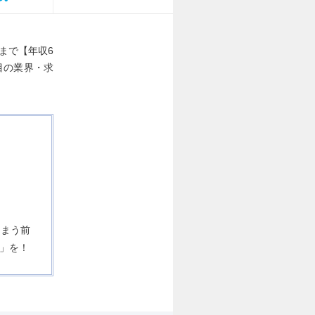
まで【年収6
目の業界・求
しまう前
」を！