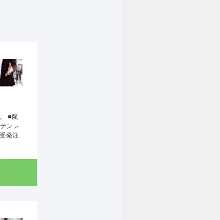
 ■航
テンレ
受発注