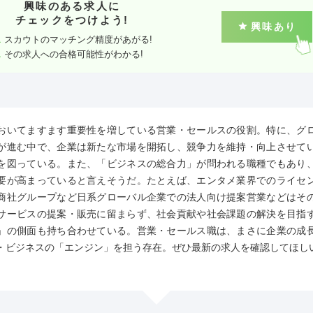
興味のある求人に
チェックをつけよう!
興味あり
スカウトのマッチング精度があがる!
その求人への合格可能性がわかる!
おいてますます重要性を増している営業・セールスの役割。特に、グ
が進む中で、企業は新たな市場を開拓し、競争力を維持・向上させて
を図っている。また、「ビジネスの総合力」が問われる職種でもあり
要が高まっていると言えそうだ。たとえば、エンタメ業界でのライセ
商社グループなど日系グローバル企業での法人向け提案営業などはそ
サービスの提案・販売に留まらず、社会貢献や社会課題の解決を目指
」の側面も持ち合わせている。営業・セールス職は、まさに企業の成
・ビジネスの「エンジン」を担う存在。ぜひ最新の求人を確認してほし