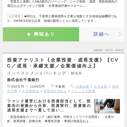
・営業店と連携したM&A案件のソーシング・ニーズ発掘 ・譲渡・買収候補先の
選定およびマッチング提案 ・企業価値評価やスキーム…
■同行は、千葉県と隣接都県を主要な地盤とする地域金融機関であ
会社概要
り、1943年3月設立以来、地域の顧客とともに成長しています…
興味あり
詳細へ
掲載期間
26/07/31～26/08/20
投資アナリスト《企業投資・成長支援》【CV
C／成長・承継支援／企業価値向上】
インベストメントバンキング・M&A
株式会社千葉銀行
500万円 ～ 1149万円
千葉県
上場企業
大手企業
英語
力不問
土日祝休み
年収600万以上
フレックス勤務
ファンド運営における投資担当として、投
資先の発掘から分析、投資実行、投資後の
成長支援まで一貫して担い…
・投資候補先のソーシング（銀行連携、外部ネットワーク活用等） ・企業分
析、業界調査、財務分析、事業性評価 ・事業計画策定およ…