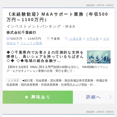
掲載期間
26/07/28～26/08/10
《未経験歓迎》M&Aサポート業務（年収500
万円～1100万円）
インベストメントバンキング・M&A
株式会社千葉銀行
500万円 ～ 1149万円
千葉県
上場企業
大手企業
土日
祝休み
フレックス勤務
◆◇千葉県内でお客さまの圧倒的な支持を
獲得し、高いシェアを誇っているちばぎん
◇◆ ◇◆地域の総合金融サ…
【期待する役割】 M&Aに関する専門知識や経験を活かし、M&A戦略のソーシン
グ・エグゼキューション業務の企画・実行を通じて…
■銀行業・預金業務・貸出業務・商品有価証券売買業務・有価証券
会社概要
投資業務・国内為替業務・外国為替業務・社債受託および登録・付…
興味あり
詳細へ
掲載期間
26/06/22～26/08/16