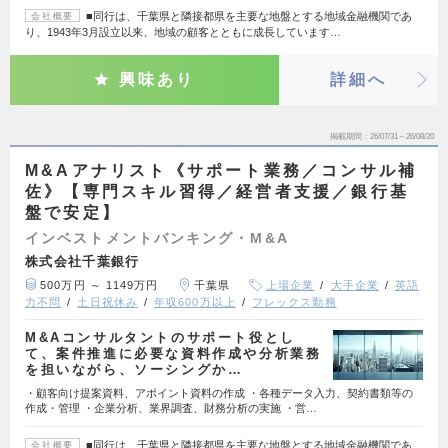
■同行は、千葉県と隣接都県を主要な地盤とする地域金融機関であ
会社概要
り、1943年3月設立以来、地域の顧客とともに成長しています…
興味あり
詳細へ
掲載期間
26/07/31～26/08/20
M&Aアナリスト《サポート業務／コンサル補
佐》【専門スキル習得／経営者支援／銀行基
盤で安定】
インベストメントバンキング・M&A
株式会社千葉銀行
500万円 ～ 1149万円
千葉県
上場企業
大手企業
英語
力不問
土日祝休み
年収600万以上
フレックス勤務
M&Aコンサルタントのサポート役とし
て、案件推進に必要な資料作成や分析業務
を担いながら、ソーシングか…
・顧客向け提案資料、アポイント資料の作成 ・各種データ入力、契約書類等の
作成・管理 ・企業分析、業界調査、財務分析の実施 ・営…
■同行は、千葉県と隣接都県を主要な地盤とする地域金融機関であ
会社概要