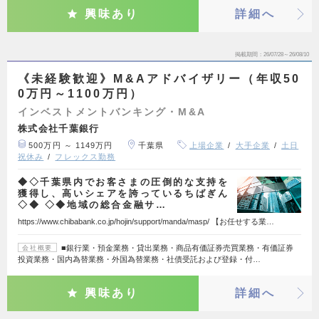
興味あり
詳細へ
掲載期間
26/07/28～26/08/10
《未経験歓迎》M&Aアドバイザリー（年収50
0万円～1100万円）
インベストメントバンキング・M&A
株式会社千葉銀行
500万円 ～ 1149万円
千葉県
上場企業
大手企業
土日
祝休み
フレックス勤務
◆◇千葉県内でお客さまの圧倒的な支持を
獲得し、高いシェアを誇っているちばぎん
◇◆ ◇◆地域の総合金融サ…
https://www.chibabank.co.jp/hojin/support/manda/masp/ 【お任せする業…
■銀行業・預金業務・貸出業務・商品有価証券売買業務・有価証券
会社概要
投資業務・国内為替業務・外国為替業務・社債受託および登録・付…
興味あり
詳細へ