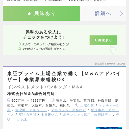
興味あり
詳細へ
興味のある求人に
チェックをつけよう!
興味あり
スカウトのマッチング精度があがる!
その求人への合格可能性がわかる!
掲載期間
26/08/03～26/08/16
東証プライム上場企業で働く【M＆Aアドバイ
ザー】◆業界未経験OK
インベストメントバンキング・M&A
株式会社M＆A総合研究所
500万円 ～ 4999万円
埼玉県、千葉県、東京都、神奈川県、愛
知県、京都府、大阪府、兵庫県、福岡県
上場企業
ベンチャー企
業
管理職・マネジャー
マネジメント業務なし
新規事業・新サー
ビス
英語力不問
土日祝休み
ポテンシャル採用（未経験可）
年
収600万以上