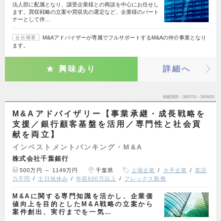
法人部に配属となり、譲受企業様との商談を中心にお任せし
ます。買収戦略の立案や買収先の選定など、企業様のパート
ナーとして伴…
M&Aアドバイザーが専属でフルサポートするM&Aの仲介事業となり
会社概要
ます。
興味あり
詳細へ
掲載期間
26/07/31～26/08/20
M&Aアドバイザリー【事業承継・成長戦略を
支援／銀行顧客基盤を活用／専門性と社会貢
献を両立】
インベストメントバンキング・M&A
株式会社千葉銀行
500万円 ～ 1149万円
千葉県
上場企業
大手企業
英語
力不問
土日祝休み
年収600万以上
フレックス勤務
M&Aに関する専門知識を活かし、企業価
値向上を目的としたM&A戦略の立案から
案件創出、実行までを一気…