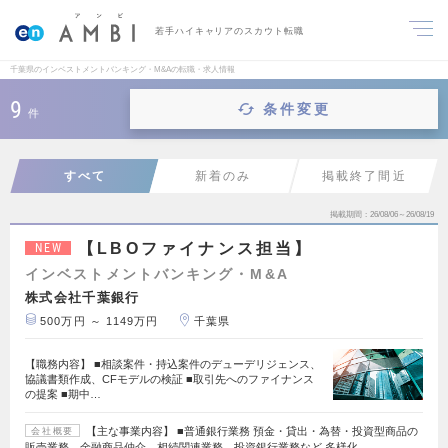
若手ハイキャリアのスカウト転職
千葉県のインベストメントバンキング・M&Aの転職・求人情報
9
条件変更
件
すべて
新着のみ
掲載終了間近
掲載期間
26/08/06～26/08/19
【LBOファイナンス担当】
NEW
インベストメントバンキング・M&A
株式会社千葉銀行
500万円 ～ 1149万円
千葉県
【職務内容】 ■相談案件・持込案件のデューデリジェンス、
協議書類作成、CFモデルの検証 ■取引先へのファイナンス
の提案 ■期中…
【主な事業内容】 ■普通銀行業務 預金・貸出・為替・投資型商品の
会社概要
販売業務、金融商品仲介、相続関連業務、投資銀行業務など 多様化…