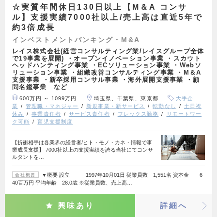
☆実質年間休日130日以上【M＆A コンサ
ル】支援実績7000社以上/売上高は直近5年で
約3倍成長
インベストメントバンキング・M&A
レイス株式会社(経営コンサルティング業/レイスグループ全体
で19事業を展開) ・オープンイノベーション事業 ・スカウト
ヘッドハンティング事業 ・ECソリューション事業 ・Webソ
リューション事業 ・組織改善コンサルティング事業 ・M＆A
支援事業 ・新卒採用コンサル事業 ・海外展開支援事業 ・顧
問名鑑事業 など
600万円 ～ 1099万円
埼玉県、千葉県、東京都
大手企
業
管理職・マネジャー
新規事業・新サービス
転勤なし
土日祝
休み
事業責任者
サービス責任者
フレックス勤務
リモートワー
ク可能
育児支援制度
【折衝相手は各業界の経営者/ヒト・モノ・カネ・情報で事
業成長支援】 7000社以上の支援実績を誇る当社にてコンサ
ルタントを…
▼概要 設立 1997年10月01日 従業員数 1,551名 資本金 6
会社概要
40百万円 平均年齢 28.0歳 ※従業員数、売上高…
興味あり
詳細へ