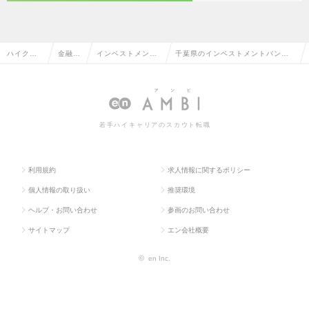
ハイクラ
金融系
インベストメント
千葉県のインベストメントバンキ
ス求人TO
専門職
バンキング・M&A
ング・M&Aの転職・求人情報一覧
P
若手ハイキャリアのスカウト転職
利用規約
求人情報に関するポリシー
個人情報の取り扱い
推奨環境
ヘルプ・お問い合わせ
参画のお問い合わせ
サイトマップ
エン会社概要
©
en Inc.