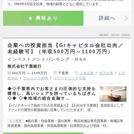
り、1943年3月設立以来、地域の顧客とともに成長しています…
興味あり
詳細へ
掲載期間
26/07/28～26/08/10
企業への投資担当【Grキャピタル会社出向／
未経験可】（年収500万円～1100万円）
インベストメントバンキング・M&A
株式会社千葉銀行
500万円 ～ 1149万円
千葉県
上場企業
大手企業
土日
祝休み
フレックス勤務
リモートワーク可能
◆◇千葉県内でお客さまの圧倒的な支持を
獲得し、高いシェアを誇っているちばぎん
◇◆ ◇◆地域の総合金融サ…
【パソナキャリア経由での入社実績あり】【お任せする業務】 投資担当として
ファンドの運営や新規組成に従事していただきます。 現…
■銀行業・預金業務・貸出業務・商品有価証券売買業務・有価証券
会社概要
投資業務・国内為替業務・外国為替業務・社債受託および登録・付…