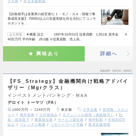
ク可能
育児支援制度
【折衝相手は各業界の経営者/ヒト・モノ・カネ・情報で事
業成長支援】 7000社以上の支援実績を誇る当社にてコンサ
ルタントを…
▼概要 設立 1997年10月01日 従業員数 1,551名 資本金 6
会社概要
40百万円 平均年齢 28.0歳 ※従業員数、売上高…
興味あり
詳細へ
掲載期間
26/07/25～26/08/07
【FS_Strategy】金融機関向け戦略アドバイ
ザリー（Mgrクラス）
インベストメントバンキング・M&A
デロイト トーマツ（FA）
1000万円 ～ 1249万円
東京都
大手企業
管理職・マネジ
ャー
海外折衝
土日祝休み
ポテンシャル採用（未経験可）
社
長・役員直下
事業責任者
サービス責任者
海外転勤
年収600万
以上
フレックス勤務
リモートワーク可能
育児支援制度