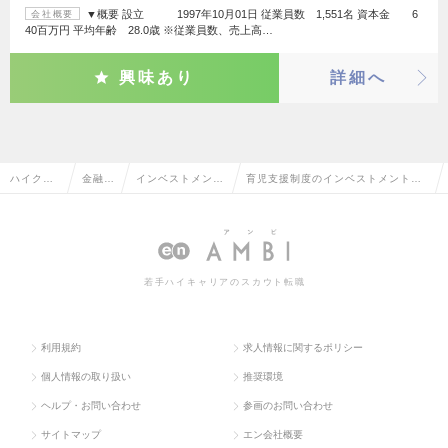
▼概要 設立 1997年10月01日 従業員数 1,551名 資本金 6
会社概要
40百万円 平均年齢 28.0歳 ※従業員数、売上高…
興味あり
詳細へ
ハイクラ
金融系
インベストメント
育児支援制度のインベストメントバ
ス求人TO
専門職
バンキング・M&
ンキング・M&Aの転職・求人情報一
P
A
覧
若手ハイキャリアのスカウト転職
利用規約
求人情報に関するポリシー
個人情報の取り扱い
推奨環境
ヘルプ・お問い合わせ
参画のお問い合わせ
サイトマップ
エン会社概要