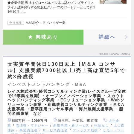
◆企業情報 当社はグローバルビジネス誌やメンズライフス
タイル誌を発行する出版社グループのパートナーとして202
1年10月に…
M&A仲介・アドバイザー業
会社概要
興味あり
詳細へ
掲載期間
26/06/22～26/08/16
☆実質年間休日130日以上【M＆A コンサ
ル】支援実績7000社以上/売上高は直近5年で
約3倍成長
インベストメントバンキング・M&A
レイス株式会社(経営コンサルティング業/レイスグループ全体
で19事業を展開) ・オープンイノベーション事業 ・スカウト
ヘッドハンティング事業 ・ECソリューション事業 ・Webソ
リューション事業 ・組織改善コンサルティング事業 ・M＆A
支援事業 ・新卒採用コンサル事業 ・海外展開支援事業 ・顧
問名鑑事業 など
600万円 ～ 1099万円
埼玉県、千葉県、東京都
大手企
業
管理職・マネジャー
新規事業・新サービス
転勤なし
土日祝
休み
事業責任者
サービス責任者
フレックス勤務
リモートワー