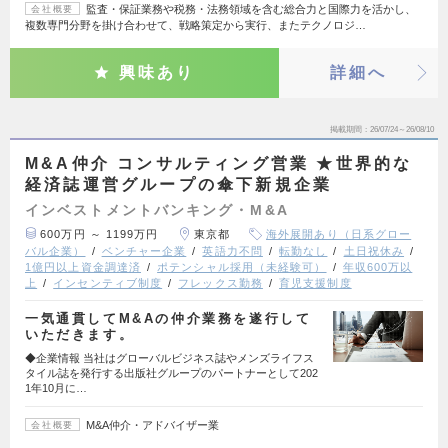
監査・保証業務や税務・法務領域を含む総合力と国際力を活かし、
会社概要
複数専門分野を掛け合わせて、戦略策定から実行、またテクノロジ…
興味あり
詳細へ
掲載期間
26/07/24～26/08/10
M&A仲介 コンサルティング営業 ★世界的な
経済誌運営グループの傘下新規企業
インベストメントバンキング・M&A
600万円 ～ 1199万円
東京都
海外展開あり（日系グロー
バル企業）
ベンチャー企業
英語力不問
転勤なし
土日祝休み
1億円以上資金調達済
ポテンシャル採用（未経験可）
年収600万以
上
インセンティブ制度
フレックス勤務
育児支援制度
一気通貫してM&Aの仲介業務を遂行して
いただきます。
◆企業情報 当社はグローバルビジネス誌やメンズライフス
タイル誌を発行する出版社グループのパートナーとして202
1年10月に…
M&A仲介・アドバイザー業
会社概要