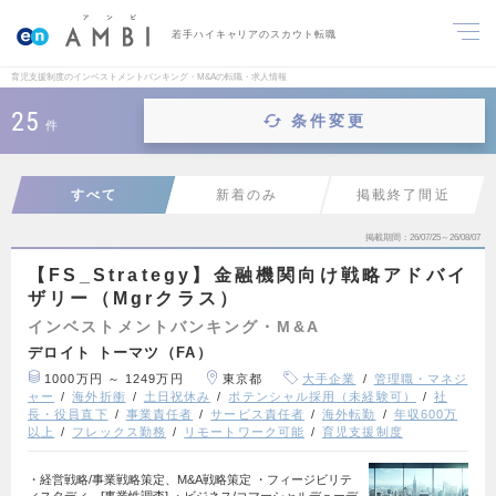
若手ハイキャリアのスカウト転職
育児支援制度のインベストメントバンキング・M&Aの転職・求人情報
25
条件変更
件
すべて
新着のみ
掲載終了間近
掲載期間
26/07/25～26/08/07
【FS_Strategy】金融機関向け戦略アドバイ
ザリー（Mgrクラス）
インベストメントバンキング・M&A
デロイト トーマツ（FA）
1000万円 ～ 1249万円
東京都
大手企業
管理職・マネジ
ャー
海外折衝
土日祝休み
ポテンシャル採用（未経験可）
社
長・役員直下
事業責任者
サービス責任者
海外転勤
年収600万
以上
フレックス勤務
リモートワーク可能
育児支援制度
・経営戦略/事業戦略策定、M&A戦略策定 ・フィージビリテ