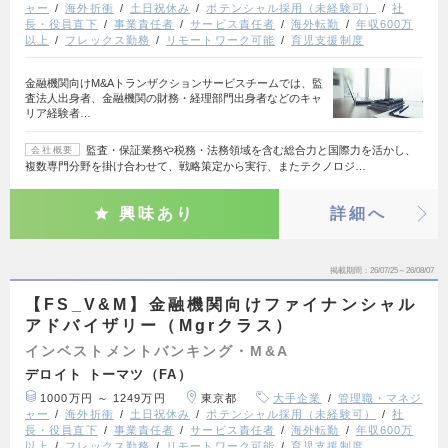
ャー
海外折衝
土日祝休み
ポテンシャル採用（未経験可）
社
長・役員直下
事業責任者
サービス責任者
海外転勤
年収600万
以上
フレックス勤務
リモートワーク可能
育児支援制度
金融機関向けM&Aトランザクションサービスチームでは、監
査法人出身者、金融機関の財務・経理部門出身者などのキャ
リア経験者…
監査・保証業務や税務・法務領域を含む総合力と国際力を活かし、
会社概要
複数専門分野を掛け合わせて、戦略策定から実行、またテクノロジ…
興味あり
詳細へ
掲載期間
26/07/25～26/08/07
【FS_V&M】金融機関向けファイナンシャル
アドバイザリー（Mgrクラス）
インベストメントバンキング・M&A
デロイト トーマツ（FA）
1000万円 ～ 1249万円
東京都
大手企業
管理職・マネジ
ャー
海外折衝
土日祝休み
ポテンシャル採用（未経験可）
社
長・役員直下
事業責任者
サービス責任者
海外転勤
年収600万
以上
フレックス勤務
リモートワーク可能
育児支援制度