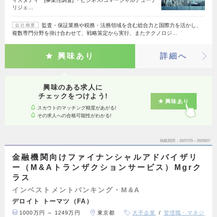
ィスタディ [事業性調査] ・ビジネス/コマーシャルデューデ
リジェ…
監査・保証業務や税務・法務領域を含む総合力と国際力を活かし、
会社概要
複数専門分野を掛け合わせて、戦略策定から実行、またテクノロジ…
興味あり
詳細へ
興味のある求人に
チェックをつけよう!
興味あり
スカウトのマッチング精度があがる!
その求人への合格可能性がわかる!
掲載期間
26/07/25～26/08/07
金融機関向けファイナンシャルアドバイザリ
ー（M&Aトランザクションサービス）Mgrク
ラス
インベストメントバンキング・M&A
デロイト トーマツ（FA）
1000万円 ～ 1249万円
東京都
大手企業
管理職・マネジ