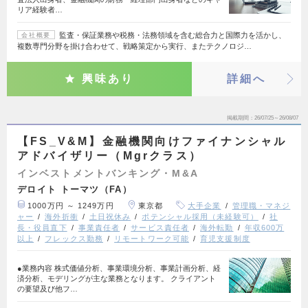
リア経験者…
監査・保証業務や税務・法務領域を含む総合力と国際力を活かし、
会社概要
複数専門分野を掛け合わせて、戦略策定から実行、またテクノロジ…
興味あり
詳細へ
掲載期間
26/07/25～26/08/07
【FS_V&M】金融機関向けファイナンシャル
アドバイザリー（Mgrクラス）
インベストメントバンキング・M&A
デロイト トーマツ（FA）
1000万円 ～ 1249万円
東京都
大手企業
管理職・マネジ
ャー
海外折衝
土日祝休み
ポテンシャル採用（未経験可）
社
長・役員直下
事業責任者
サービス責任者
海外転勤
年収600万
以上
フレックス勤務
リモートワーク可能
育児支援制度
●業務内容 株式価値分析、事業環境分析、事業計画分析、経
済分析、モデリングが主な業務となります。 クライアント
の要望及び他フ…