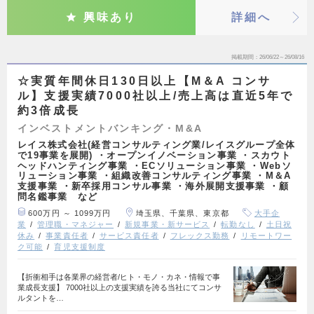
興味あり
詳細へ
掲載期間
26/06/22～26/08/16
☆実質年間休日130日以上【M＆A コンサ
ル】支援実績7000社以上/売上高は直近5年で
約3倍成長
インベストメントバンキング・M&A
レイス株式会社(経営コンサルティング業/レイスグループ全体
で19事業を展開) ・オープンイノベーション事業 ・スカウト
ヘッドハンティング事業 ・ECソリューション事業 ・Webソ
リューション事業 ・組織改善コンサルティング事業 ・M＆A
支援事業 ・新卒採用コンサル事業 ・海外展開支援事業 ・顧
問名鑑事業 など
600万円 ～ 1099万円
埼玉県、千葉県、東京都
大手企
業
管理職・マネジャー
新規事業・新サービス
転勤なし
土日祝
休み
事業責任者
サービス責任者
フレックス勤務
リモートワー
ク可能
育児支援制度
【折衝相手は各業界の経営者/ヒト・モノ・カネ・情報で事
業成長支援】 7000社以上の支援実績を誇る当社にてコンサ
ルタントを…