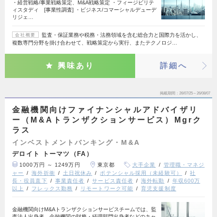
・経営戦略/事業戦略策定、M&A戦略策定 ・フィージビリテ
ィスタディ [事業性調査] ・ビジネス/コマーシャルデューデ
リジェ…
監査・保証業務や税務・法務領域を含む総合力と国際力を活かし、
会社概要
複数専門分野を掛け合わせて、戦略策定から実行、またテクノロジ…
興味あり
詳細へ
掲載期間
26/07/25～26/08/07
金融機関向けファイナンシャルアドバイザリ
ー（M&Aトランザクションサービス）Mgrク
ラス
インベストメントバンキング・M&A
デロイト トーマツ（FA）
1000万円 ～ 1249万円
東京都
大手企業
管理職・マネジ
ャー
海外折衝
土日祝休み
ポテンシャル採用（未経験可）
社
長・役員直下
事業責任者
サービス責任者
海外転勤
年収600万
以上
フレックス勤務
リモートワーク可能
育児支援制度
金融機関向けM&Aトランザクションサービスチームでは、監
査法人出身者、金融機関の財務・経理部門出身者などのキャ