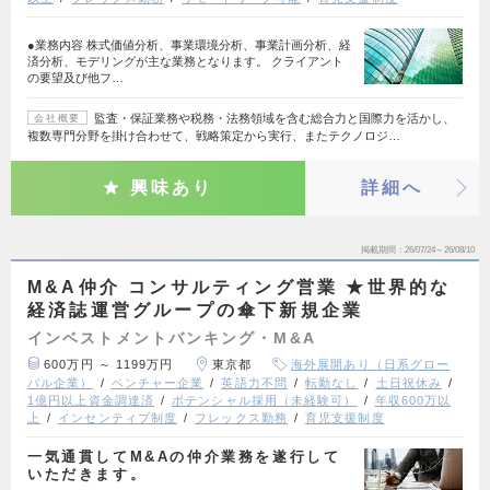
●業務内容 株式価値分析、事業環境分析、事業計画分析、経
済分析、モデリングが主な業務となります。 クライアント
の要望及び他フ…
監査・保証業務や税務・法務領域を含む総合力と国際力を活かし、
会社概要
複数専門分野を掛け合わせて、戦略策定から実行、またテクノロジ…
興味あり
詳細へ
掲載期間
26/07/24～26/08/10
M&A仲介 コンサルティング営業 ★世界的な
経済誌運営グループの傘下新規企業
インベストメントバンキング・M&A
600万円 ～ 1199万円
東京都
海外展開あり（日系グロー
バル企業）
ベンチャー企業
英語力不問
転勤なし
土日祝休み
1億円以上資金調達済
ポテンシャル採用（未経験可）
年収600万以
上
インセンティブ制度
フレックス勤務
育児支援制度
一気通貫してM&Aの仲介業務を遂行して
いただきます。