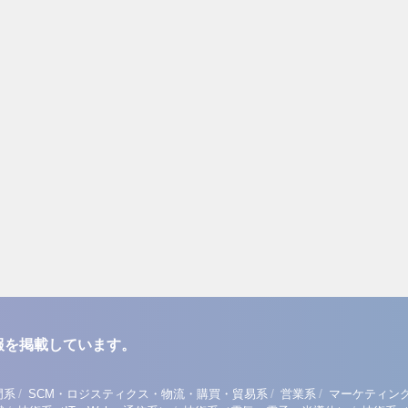
報を掲載しています。
/
/
/
門系
SCM・ロジスティクス・物流・購買・貿易系
営業系
マーケティン