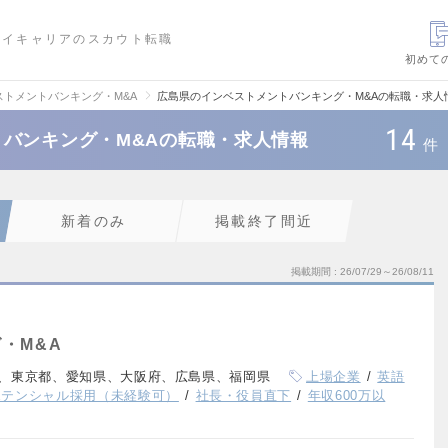
ハイキャリアのスカウト転職
初めて
ストメントバンキング・M&A
広島県のインベストメントバンキング・M&Aの転職・求人
14
バンキング・M&Aの転職・求人情報
件
新着のみ
掲載終了間近
掲載期間
26/07/29～26/08/11
・M&A
、東京都、愛知県、大阪府、広島県、福岡県
上場企業
英語
ポテンシャル採用（未経験可）
社長・役員直下
年収600万以