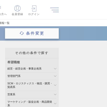
の方へ
会員登録
ログイン
情報一覧
条件変更
その他の条件で探す
希望職種
経営・経営企画・事業企画系
管理部門系
SCM・ロジスティクス・物流・購買・
貿易系
営業系
マーケティング・販促企画・商品開発
系