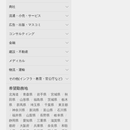
商社
流通・小売・サービス
広告・出版・マスコミ
コンサルティング
金融
建設・不動産
メディカル
物流・運輸
その他(インフラ・教育・官公庁など)
希望勤務地
北海道
青森県
岩手県
宮城県
秋
田県
山形県
福島県
茨城県
栃木
県
群馬県
埼玉県
千葉県
東京都
神奈川県
新潟県
富山県
石川県
福井県
山梨県
長野県
岐阜県
静岡県
愛知県
三重県
滋賀県
京
都府
大阪府
兵庫県
奈良県
和歌