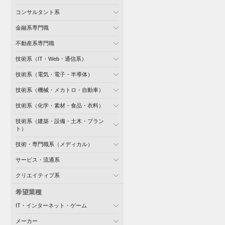
コンサルタント系
金融系専門職
不動産系専門職
技術系（IT・Web・通信系）
技術系（電気・電子・半導体）
技術系（機械・メカトロ・自動車）
技術系（化学・素材・食品・衣料）
技術系（建築・設備・土木・プラン
ト）
技術・専門職系（メディカル）
サービス・流通系
クリエイティブ系
希望業種
IT・インターネット・ゲーム
メーカー