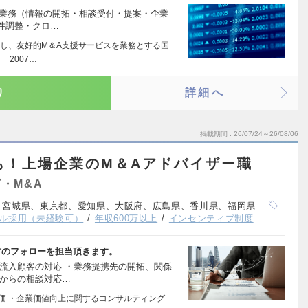
の業務（情報の開拓・相談受付・提案・企業
件調整・クロ…
し、友好的M＆A支援サービスを業務とする国
 2007…
り
詳細へ
掲載期間
26/07/24～26/08/06
も！上場企業のM＆Aアドバイザー職
・M&A
、宮城県、東京都、愛知県、大阪府、広島県、香川県、福岡県
ル採用（未経験可）
年収600万以上
インセンティブ制度
方のフォローを担当頂きます。
流入顧客の対応 ・業務提携先の開拓、関係
先からの相談対応…
評価 ・企業価値向上に関するコンサルティング