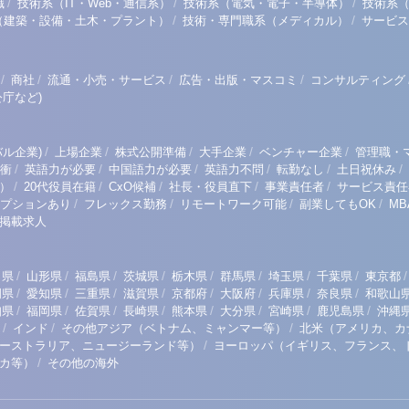
/
/
/
職
技術系（IT・Web・通信系）
技術系（電気・電子・半導体）
技術系
/
/
（建築・設備・土木・プラント）
技術・専門職系（メディカル）
サービス
/
/
/
/
商社
流通・小売・サービス
広告・出版・マスコミ
コンサルティング
庁など)
/
/
/
/
/
ル企業)
上場企業
株式公開準備
大手企業
ベンチャー企業
管理職・
/
/
/
/
/
/
衝
英語力が必要
中国語力が必要
英語力不問
転勤なし
土日祝休み
/
/
/
/
/
）
20代役員在籍
CxO候補
社長・役員直下
事業責任者
サービス責任
/
/
/
/
プションあり
フレックス勤務
リモートワーク可能
副業してもOK
M
掲載求人
/
/
/
/
/
/
/
/
/
田県
山形県
福島県
茨城県
栃木県
群馬県
埼玉県
千葉県
東京都
/
/
/
/
/
/
/
/
岡県
愛知県
三重県
滋賀県
京都府
大阪府
兵庫県
奈良県
和歌山
/
/
/
/
/
/
/
/
知県
福岡県
佐賀県
長崎県
熊本県
大分県
宮崎県
鹿児島県
沖縄
/
/
/
インド
その他アジア（ベトナム、ミャンマー等）
北米（アメリカ、カ
/
ーストラリア、ニュージーランド等）
ヨーロッパ（イギリス、フランス、
/
リカ等）
その他の海外