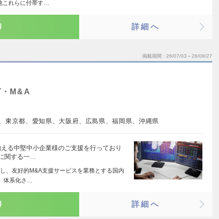
他これらに付帯す…
り
詳細へ
掲載期間
26/07/03～26/08/27
・M&A
、東京都、愛知県、大阪府、広島県、福岡県、沖縄県
抱える中堅中小企業様のご支援を行っており
Aに関する一…
し、友好的M&A支援サービスを業務とする国内
 体系化さ…
り
詳細へ