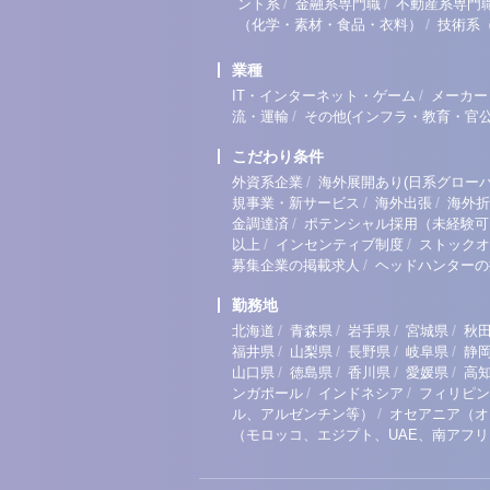
/
/
ント系
金融系専門職
不動産系専門
/
（化学・素材・食品・衣料）
技術系
業種
/
IT・インターネット・ゲーム
メーカー
/
流・運輸
その他(インフラ・教育・官公
こだわり条件
/
外資系企業
海外展開あり(日系グローバ
/
/
規事業・新サービス
海外出張
海外折
/
金調達済
ポテンシャル採用（未経験可
/
/
以上
インセンティブ制度
ストックオ
/
募集企業の掲載求人
ヘッドハンターの
勤務地
/
/
/
/
北海道
青森県
岩手県
宮城県
秋
/
/
/
/
福井県
山梨県
長野県
岐阜県
静
/
/
/
/
山口県
徳島県
香川県
愛媛県
高
/
/
ンガポール
インドネシア
フィリピン
/
ル、アルゼンチン等）
オセアニア（オ
（モロッコ、エジプト、UAE、南アフ