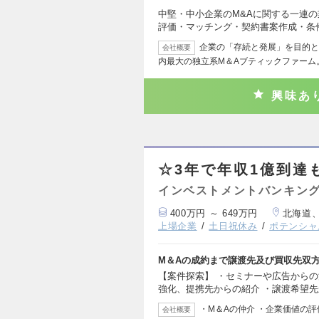
中堅・中小企業のM&Aに関する一連
評価・マッチング・契約書案作成・条
企業の「存続と発展」を目的と
会社概要
内最大の独立系M＆Aブティックファーム。
興味あ
☆3年で年収1億到達
インベストメントバンキング
400万円 ～ 649万円
北海道
上場企業
土日祝休み
ポテンシャ
M＆Aの成約まで譲渡先及び買収先双
【案件探索】 ・セミナーや広告からの
強化、提携先からの紹介 ・譲渡希望
・M＆Aの仲介 ・企業価値の
会社概要