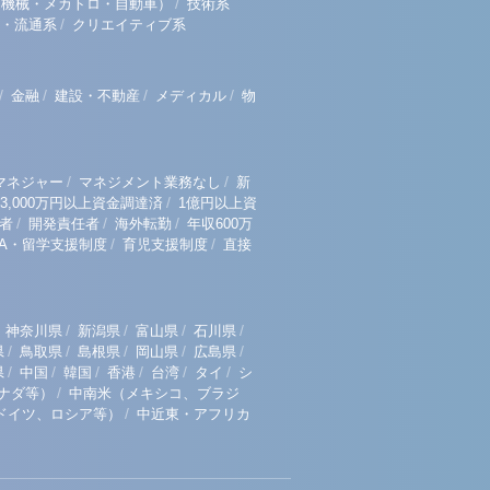
/
（機械・メカトロ・自動車）
技術系
/
・流通系
クリエイティブ系
/
/
/
/
金融
建設・不動産
メディカル
物
/
/
マネジャー
マネジメント業務なし
新
/
3,000万円以上資金調達済
1億円以上資
/
/
/
者
開発責任者
海外転勤
年収600万
/
/
BA・留学支援制度
育児支援制度
直接
/
/
/
/
神奈川県
新潟県
富山県
石川県
/
/
/
/
/
県
鳥取県
島根県
岡山県
広島県
/
/
/
/
/
/
県
中国
韓国
香港
台湾
タイ
シ
/
ナダ等）
中南米（メキシコ、ブラジ
/
ドイツ、ロシア等）
中近東・アフリカ