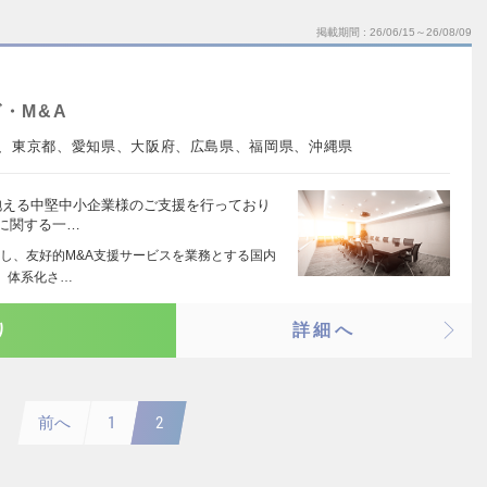
掲載期間
26/06/15～26/08/09
・M&A
、東京都、愛知県、大阪府、広島県、福岡県、沖縄県
抱える中堅中小企業様のご支援を行っており
Aに関する一…
し、友好的M&A支援サービスを業務とする国内
 体系化さ…
り
詳細へ
前へ
1
2