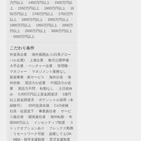
万円以上
1450万円以上
1500万円以
上
1550万円以上
1600万円以上
16
50万円以上
1700万円以上
1750万円
以上
1800万円以上
1850万円以上
1900万円以上
1950万円以上
2000万
円以上
2500万円以上
3000万円以上
5000万円以上
こだわり条件
外資系企業
海外展開あり(日系グロー
バル企業)
上場企業
株式公開準備
大手企業
ベンチャー企業
管理職・
マネジャー
マネジメント業務なし
新規事業・新サービス
海外出張
海
外折衝
英語力が必要
中国語力が必
要
英語力不問
転勤なし
土日祝休
み
3,000万円以上資金調達済
1億円
以上資金調達済
ポテンシャル採用（未
経験可）
20代役員在籍
CxO候補
社長・役員直下
事業責任者
サービ
ス責任者
開発責任者
海外転勤
年
収600万以上
インセンティブ制度
ス
トックオプションあり
フレックス勤務
リモートワーク可能
副業してもOK
MBA・留学支援制度
育児支援制度