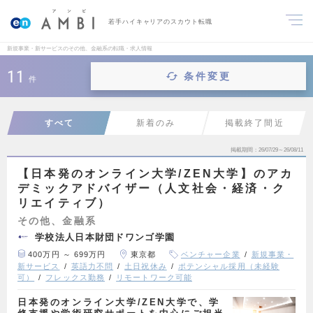
若手ハイキャリアのスカウト転職
新規事業・新サービスのその他、金融系の転職・求人情報
11
条件変更
件
すべて
新着のみ
掲載終了間近
掲載期間
26/07/29～26/08/11
【日本発のオンライン大学/ZEN大学】のアカ
デミックアドバイザー（人文社会・経済・ク
リエイティブ）
その他、金融系
学校法人日本財団ドワンゴ学園
400万円 ～ 699万円
東京都
ベンチャー企業
新規事業・
新サービス
英語力不問
土日祝休み
ポテンシャル採用（未経験
可）
フレックス勤務
リモートワーク可能
日本発のオンライン大学/ZEN大学で、学