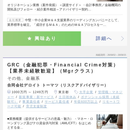
オリジネーション業務（案件発掘） ＜譲渡サイド＞ ・会計事務所／金融機関の
開拓及びフォロー ・紹介案件相談～アドバイザリー契約…
中堅・中小企業Ｍ＆Ａ支援業界のリーディングカンパニーとして、
会社概要
業界標準を確立。「成功するＭ＆Ａ」のためのＭ＆Ａプロセスを一…
興味あり
詳細へ
掲載期間
26/08/02～26/08/15
GRC（金融犯罪・Financial Crime対策）
【業界未経験歓迎】（Mgrクラス）
その他、金融系
合同会社デロイト トーマツ（リスクアドバイザリー）
1000万円 ～ 1249万円
東京都
大手企業
管理職・マネジ
ャー
新規事業・新サービス
土日祝休み
ポテンシャル採用（未経
験可）
事業責任者
サービス責任者
年収600万以上
リモートワ
ーク可能
育児支援制度
■業務概要（提供するサービスの意義・魅力） ・マネー・ロ
ーンダリング及びテロ資金供与対策（AML/CFT）をはじめ
とする金…