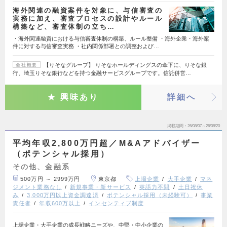
海外関連の融資案件を対象に、与信審査の
実務に加え、審査プロセスの設計やルール
構築など、審査体制の立ち…
・海外関連融資における与信審査体制の構築、ルール整備 ・海外企業・海外案
件に対する与信審査実務 ・社内関係部署との調整および…
【りそなグループ】 りそなホールディングスの傘下に、りそな銀
会社概要
行、埼玉りそな銀行などを持つ金融サービスグループです。信託併営…
興味あり
詳細へ
掲載期間
26/08/07～26/08/20
平均年収2,800万円超／M&Aアドバイザー
（ポテンシャル採用）
その他、金融系
500万円 ～ 2999万円
東京都
上場企業
大手企業
マネ
ジメント業務なし
新規事業・新サービス
英語力不問
土日祝休
み
3,000万円以上資金調達済
ポテンシャル採用（未経験可）
事業
責任者
年収600万以上
インセンティブ制度
上場企業・大手企業の成長戦略ニーズや、中堅・中小企業の