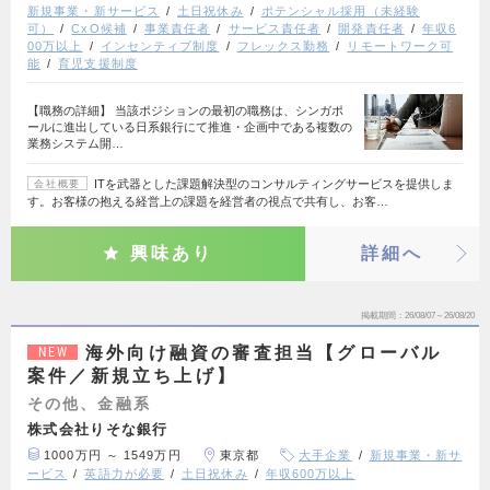
新規事業・新サービス
土日祝休み
ポテンシャル採用（未経験
可）
CxO候補
事業責任者
サービス責任者
開発責任者
年収6
00万以上
インセンティブ制度
フレックス勤務
リモートワーク可
能
育児支援制度
【職務の詳細】 当該ポジションの最初の職務は、シンガポ
ールに進出している日系銀行にて推進・企画中である複数の
業務システム開…
ITを武器とした課題解決型のコンサルティングサービスを提供しま
会社概要
す。お客様の抱える経営上の課題を経営者の視点で共有し、お客…
興味あり
詳細へ
掲載期間
26/08/07～26/08/20
海外向け融資の審査担当【グローバル
NEW
案件／新規立ち上げ】
その他、金融系
株式会社りそな銀行
1000万円 ～ 1549万円
東京都
大手企業
新規事業・新サ
ービス
英語力が必要
土日祝休み
年収600万以上