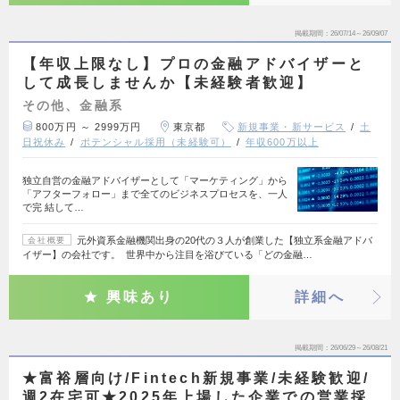
掲載期間
26/07/14～26/09/07
【年収上限なし】プロの金融アドバイザーと
して成長しませんか【未経験者歓迎】
その他、金融系
800万円 ～ 2999万円
東京都
新規事業・新サービス
土
日祝休み
ポテンシャル採用（未経験可）
年収600万以上
独立自営の金融アドバイザーとして「マーケティング」から
「アフターフォロー」まで全てのビジネスプロセスを、一人
で完 結して…
元外資系金融機関出身の20代の３人が創業した【独立系金融アドバ
会社概要
イザー】の会社です。 世界中から注目を浴びている「どの金融…
興味あり
詳細へ
掲載期間
26/06/29～26/08/21
★富裕層向け/Fintech新規事業/未経験歓迎/
週2在宅可★2025年上場した企業での営業採