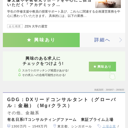
修支援や学術研究サポートを中心にご担当
いただく「アカデミック…
学生の学修支援や教員の授業サポート及び、これらに関連する企画運営業務を中
心に携わっていただきます。 具体的には、以下の業務…
ZEN 大学の運営
会社概要
興味あり
詳細へ
興味のある求人に
チェックをつけよう!
興味あり
スカウトのマッチング精度があがる!
その求人への合格可能性がわかる!
掲載期間
26/08/07～26/08/20
GDG：DXリードコンサルタント（グローバ
ル：金融）（Mgrクラス）
その他、金融系
有名日系ITコンサルティングファーム 東証プライム上場
1300万円 ～ 1549万円
東京都、シンガポール
上場企業