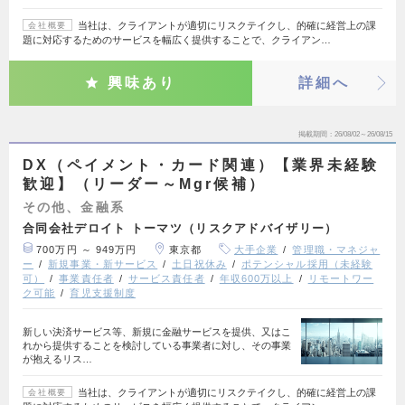
当社は、クライアントが適切にリスクテイクし、的確に経営上の課
会社概要
題に対応するためのサービスを幅広く提供することで、クライアン…
興味あり
詳細へ
掲載期間
26/08/02～26/08/15
DX（ペイメント・カード関連）【業界未経験
歓迎】（リーダー～Mgr候補）
その他、金融系
合同会社デロイト トーマツ（リスクアドバイザリー）
700万円 ～ 949万円
東京都
大手企業
管理職・マネジャ
ー
新規事業・新サービス
土日祝休み
ポテンシャル採用（未経験
可）
事業責任者
サービス責任者
年収600万以上
リモートワー
ク可能
育児支援制度
新しい決済サービス等、新規に金融サービスを提供、又はこ
れから提供することを検討している事業者に対し、その事業
が抱えるリス…
当社は、クライアントが適切にリスクテイクし、的確に経営上の課
会社概要