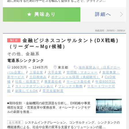
題に対応するためのサービスを幅広く提供することで、クライアン…
興味あり
詳細へ
掲載期間
26/08/01～26/08/14
金融ビジネスコンサルタント(DX戦略)
NEW
（リーダー～Mgr候補）
その他、金融系
電通系シンクタンク
1000万円 ～ 1249万円
東京都
海外展開あり（日系グロー
バル企業）
上場企業
大手企業
管理職・マネジャー
新規事業・
新サービス
土日祝休み
ポテンシャル採用（未経験可）
CxO候
補
社長・役員直下
事業責任者
サービス責任者
年収600万以
上
ストックオプションあり
フレックス勤務
リモートワーク可
能
副業してもOK
育児支援制度
■期待役割 ・金融機関の経営課題を分析し、DX戦略や事業
構想を策定 ・営業改革や業務改革、オペレーティングモデ
ルの刷新を推進…
システムインテグレーション、コンサルティング、シンクタンクの
会社概要
機能連携による、社会や企業の変革を支援するソリューションの提…