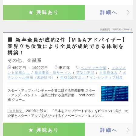
興味あり
詳細へ
掲載期間
26/07/30～26/08/12
🏢 新卒全員が成約2件【M＆Aアドバイザー】
業界立ち位置により全員が成約できる体制を
構築！
その他、金融系
450万円 ～ 1999万円
東京都
ベンチャー企業
マネジメ
ント業務なし
新規事業・新サービス
英語力不問
土日祝休み
ポ
テンシャル採用（未経験可）
年収600万以上
インセンティブ制度
スタートアップ・ベンチャー企業に対する売却提案 スター
トアップ・ベンチャー企業に対する企業評価・PichDeck作
成 グロー…
2019年に設立。 「日本をアップデートする」をビジョンに掲げ、大
会社概要
企業とスタートアップを結びつけるイノベーション・エコシス…
興味あり
詳細へ