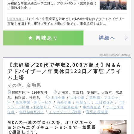
潜在的な事業承継ニーズに対し、アウトバウンド営業を通じ
て譲渡検討企…
主に中小・中堅企業を対象としたM&Aの仲介およびアドバイザリー
会社概要
事業を展開する、東証プライム上場の企業です。事業承継や経営…
興味あり
詳細へ
掲載期間
26/08/05～26/08/18
【未経験／20代で年収2,000万超え】M＆A
アドバイザー／年間休日123日／東証プライ
ム上場
その他、金融系
800万円 ～ 2999万円
北海道、東京都、愛知県、大阪府、広島
県、福岡県、沖縄県
上場企業
大手企業
管理職・マネジャ
ー
新規事業・新サービス
海外折衝
転勤なし
土日祝休み
ポテ
ンシャル採用（未経験可）
20代役員在籍
事業責任者
サービス責
任者
年収600万以上
インセンティブ制度
育児支援制度
M&Aの一連のプロセスを、オリジネーシ
ョンからエグゼキューションまで一気通貫
で担当します。