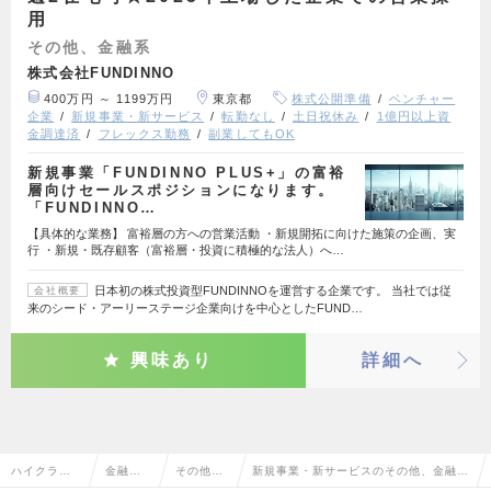
用
その他、金融系
株式会社FUNDINNO
400万円 ～ 1199万円
東京都
株式公開準備
ベンチャー
企業
新規事業・新サービス
転勤なし
土日祝休み
1億円以上資
金調達済
フレックス勤務
副業してもOK
新規事業「FUNDINNO PLUS+」の富裕
層向けセールスポジションになります。
「FUNDINNO…
【具体的な業務】 富裕層の方への営業活動 ・新規開拓に向けた施策の企画、実
行 ・新規・既存顧客（富裕層・投資に積極的な法人）へ…
日本初の株式投資型FUNDINNOを運営する企業です。 当社では従
会社概要
来のシード・アーリーステージ企業向けを中心としたFUND…
興味あり
詳細へ
ハイクラス
金融系
その他、
新規事業・新サービスのその他、金融系