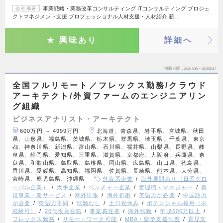
事業戦略・業務改革コンサルティング ITコンサルティング プロジェ
会社概要
クトマネジメント支援 プロフェッショナル人材支援・人材紹介 新…
興味あり
詳細へ
掲載期間
26/07/30～26/08/17
全国フルリモート／フレックス勤務/クラウド
アーキテクト/外資ファームのエンジニアリン
グ組織
ビジネスアナリスト・アーキテクト
600万円 ～ 4999万円
北海道、青森県、岩手県、宮城県、秋田
県、山形県、福島県、茨城県、栃木県、群馬県、埼玉県、千葉県、東京
都、神奈川県、新潟県、富山県、石川県、福井県、山梨県、長野県、岐
阜県、静岡県、愛知県、三重県、滋賀県、京都府、大阪府、兵庫県、奈
良県、和歌山県、鳥取県、島根県、岡山県、広島県、山口県、徳島県、
香川県、愛媛県、高知県、福岡県、佐賀県、長崎県、熊本県、大分県、
宮崎県、鹿児島県、沖縄県
外資系企業
海外展開あり（日系グロ
ーバル企業）
大手企業
ベンチャー企業
管理職・マネジャー
新
規事業・新サービス
海外出張
海外折衝
英語力が必要
中国語力
が必要
英語力不問
転勤なし
土日祝休み
ポテンシャル採用（未
経験可）
20代役員在籍
事業責任者
海外転勤
年収600万以上
フレックス勤務
リモートワーク可能
MBA・留学支援制度
育児支