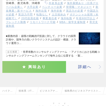
宮崎県、鹿児島県、沖縄県
外資系企業
海外展開あり（日系グロ
ーバル企業）
大手企業
ベンチャー企業
管理職・マネジャー
新
規事業・新サービス
海外出張
海外折衝
英語力が必要
中国語力
が必要
英語力不問
転勤なし
土日祝休み
ポテンシャル採用（未
経験可）
20代役員在籍
事業責任者
海外転勤
年収600万以上
フレックス勤務
リモートワーク可能
MBA・留学支援制度
育児支
援制度
■業務内容： 顧客の戦略的IT投資に対して、クラウドの採用
計画や、競争力の高いクラウドシステムの設計・構築、クラ
ウド運用コ…
・世界有数のコンサルティングファーム ・アメリカにおける戦略コ
会社概要
ンサルティングファームランキングで毎年上位に位置する ・製…
興味あり
詳細へ
ハイクラ
技術系（IT・
ビジネスアナリ
福島県のビジネスアナリスト・
ス求人T
Web・通信
スト・アーキテ
アーキテクトの転職・求人情報
OP
系）
クト
一覧