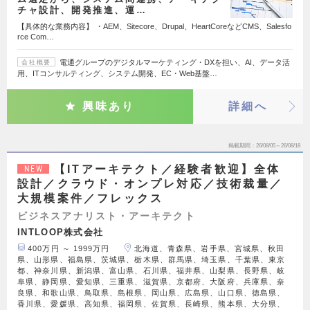
チャ設計、開発推進、運…
【具体的な業務内容】 ・AEM、Sitecore、Drupal、HeartCoreなどCMS、Salesfo
rce Com…
電通グループのデジタルマーケティング・DXを担い、AI、データ活
会社概要
用、ITコンサルティング、システム開発、EC・Web基盤…
興味あり
詳細へ
掲載期間
26/08/05～26/08/18
【ITアーキテクト／経験者歓迎】全体
NEW
設計／クラウド・オンプレ対応／技術裁量／
大規模案件／フレックス
ビジネスアナリスト・アーキテクト
INTLOOP株式会社
400万円 ～ 1999万円
北海道、青森県、岩手県、宮城県、秋田
県、山形県、福島県、茨城県、栃木県、群馬県、埼玉県、千葉県、東京
都、神奈川県、新潟県、富山県、石川県、福井県、山梨県、長野県、岐
阜県、静岡県、愛知県、三重県、滋賀県、京都府、大阪府、兵庫県、奈
良県、和歌山県、鳥取県、島根県、岡山県、広島県、山口県、徳島県、
香川県、愛媛県、高知県、福岡県、佐賀県、長崎県、熊本県、大分県、