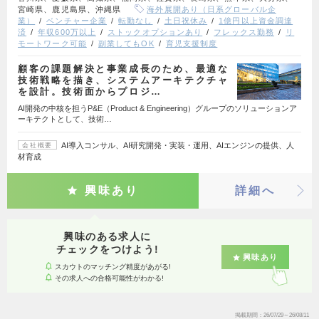
宮崎県、鹿児島県、沖縄県
海外展開あり（日系グローバル企
業）
ベンチャー企業
転勤なし
土日祝休み
1億円以上資金調達
済
年収600万以上
ストックオプションあり
フレックス勤務
リ
モートワーク可能
副業してもOK
育児支援制度
顧客の課題解決と事業成長のため、最適な
技術戦略を描き、システムアーキテクチャ
を設計。技術面からプロジ…
AI開発の中核を担うP&E（Product & Engineering）グループのソリューションア
ーキテクトとして、技術…
AI導入コンサル、AI研究開発・実装・運用、AIエンジンの提供、人
会社概要
材育成
興味あり
詳細へ
興味のある求人に
チェックをつけよう!
興味あり
スカウトのマッチング精度があがる!
その求人への合格可能性がわかる!
掲載期間
26/07/29～26/08/11