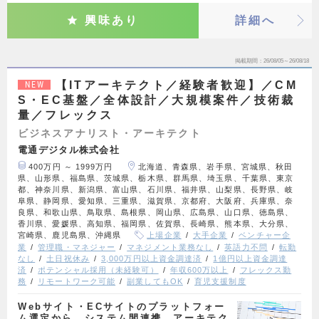
興味あり
詳細へ
掲載期間
26/08/05～26/08/18
【ITアーキテクト／経験者歓迎】／CM
NEW
S・EC基盤／全体設計／大規模案件／技術裁
量／フレックス
ビジネスアナリスト・アーキテクト
電通デジタル株式会社
400万円 ～ 1999万円
北海道、青森県、岩手県、宮城県、秋田
県、山形県、福島県、茨城県、栃木県、群馬県、埼玉県、千葉県、東京
都、神奈川県、新潟県、富山県、石川県、福井県、山梨県、長野県、岐
阜県、静岡県、愛知県、三重県、滋賀県、京都府、大阪府、兵庫県、奈
良県、和歌山県、鳥取県、島根県、岡山県、広島県、山口県、徳島県、
香川県、愛媛県、高知県、福岡県、佐賀県、長崎県、熊本県、大分県、
宮崎県、鹿児島県、沖縄県
上場企業
大手企業
ベンチャー企
業
管理職・マネジャー
マネジメント業務なし
英語力不問
転勤
なし
土日祝休み
3,000万円以上資金調達済
1億円以上資金調達
済
ポテンシャル採用（未経験可）
年収600万以上
フレックス勤
務
リモートワーク可能
副業してもOK
育児支援制度
Webサイト・ECサイトのプラットフォー
ム選定から、システム間連携、アーキテク