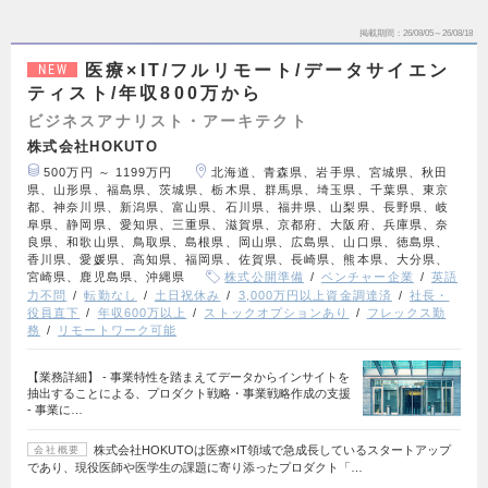
掲載期間
26/08/05～26/08/18
医療×IT/フルリモート/データサイエン
NEW
ティスト/年収800万から
ビジネスアナリスト・アーキテクト
株式会社HOKUTO
500万円 ～ 1199万円
北海道、青森県、岩手県、宮城県、秋田
県、山形県、福島県、茨城県、栃木県、群馬県、埼玉県、千葉県、東京
都、神奈川県、新潟県、富山県、石川県、福井県、山梨県、長野県、岐
阜県、静岡県、愛知県、三重県、滋賀県、京都府、大阪府、兵庫県、奈
良県、和歌山県、鳥取県、島根県、岡山県、広島県、山口県、徳島県、
香川県、愛媛県、高知県、福岡県、佐賀県、長崎県、熊本県、大分県、
宮崎県、鹿児島県、沖縄県
株式公開準備
ベンチャー企業
英語
力不問
転勤なし
土日祝休み
3,000万円以上資金調達済
社長・
役員直下
年収600万以上
ストックオプションあり
フレックス勤
務
リモートワーク可能
【業務詳細】 - 事業特性を踏まえてデータからインサイトを
抽出することによる、プロダクト戦略・事業戦略作成の支援
- 事業に…
株式会社HOKUTOは医療×IT領域で急成長しているスタートアップ
会社概要
であり、現役医師や医学生の課題に寄り添ったプロダクト「…