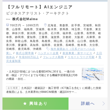
【フルリモート】AIエンジニア
ビジネスアナリスト・アーキテクト
株式会社Malme
700万円 ～ 1099万円
北海道、青森県、岩手県、宮城県、秋田
県、山形県、福島県、茨城県、栃木県、群馬県、埼玉県、千葉県、東京
都、神奈川県、新潟県、富山県、石川県、福井県、山梨県、長野県、岐
阜県、静岡県、愛知県、三重県、滋賀県、京都府、大阪府、兵庫県、奈
良県、和歌山県、鳥取県、島根県、岡山県、広島県、山口県、徳島県、
香川県、愛媛県、高知県、福岡県、佐賀県、長崎県、熊本県、大分県、
宮崎県、鹿児島県、沖縄県
海外展開あり（日系グローバル企
業）
株式公開準備
ベンチャー企業
新規事業・新サービス
土日
祝休み
年収600万以上
フレックス勤務
リモートワーク可能
育
児支援制度
・土木設計領域にまつわる蓄積DATAに対する、一連の分
析・検証・デプロイまでを可能とする機械学習環境及びDB
の構築 ・自社…
土木設計・建築設計・施工管理（ICT施工を含む）に精通した技術
会社概要
者集団による、土木業界向けBIM/CIM業務・建設DXサー…
興味あり
詳細へ