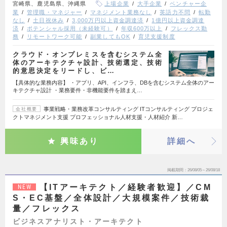
宮崎県、鹿児島県、沖縄県
上場企業
大手企業
ベンチャー企
業
管理職・マネジャー
マネジメント業務なし
英語力不問
転勤
なし
土日祝休み
3,000万円以上資金調達済
1億円以上資金調達
済
ポテンシャル採用（未経験可）
年収600万以上
フレックス勤
務
リモートワーク可能
副業してもOK
育児支援制度
クラウド・オンプレミスを含むシステム全
体のアーキテクチャ設計、技術選定、技術
的意思決定をリードし、ビ…
【具体的な業務内容】 ・アプリ、API、インフラ、DBを含むシステム全体のアー
キテクチャ設計 ・業務要件・非機能要件を踏まえ…
事業戦略・業務改革コンサルティング ITコンサルティング プロジェ
会社概要
クトマネジメント支援 プロフェッショナル人材支援・人材紹介 新…
興味あり
詳細へ
掲載期間
26/08/05～26/08/18
【ITアーキテクト／経験者歓迎】／CM
NEW
S・EC基盤／全体設計／大規模案件／技術裁
量／フレックス
ビジネスアナリスト・アーキテクト