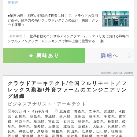
援制度
■業務内容： 顧客の戦略的IT投資に対して、クラウドの採用
計画や、競争力の高いクラウドシステムの設計・構築、クラ
ウド運用コ…
・世界有数のコンサルティングファーム ・アメリカにおける戦略コ
会社概要
ンサルティングファームランキングで毎年上位に位置する ・製…
興味あり
詳細へ
掲載期間
26/07/18～26/08/06
クラウドアーキテクト/全国フルリモート／フ
レックス勤務/外資ファームのエンジニアリン
グ組織
ビジネスアナリスト・アーキテクト
600万円 ～ 4999万円
北海道、青森県、岩手県、宮城県、秋田
県、山形県、福島県、茨城県、栃木県、群馬県、埼玉県、千葉県、東京
都、神奈川県、新潟県、富山県、石川県、福井県、山梨県、長野県、岐
阜県、静岡県、愛知県、三重県、滋賀県、京都府、大阪府、兵庫県、奈
良県、和歌山県、鳥取県、島根県、岡山県、広島県、山口県、徳島県、
香川県、愛媛県、高知県、福岡県、佐賀県、長崎県、熊本県、大分県、