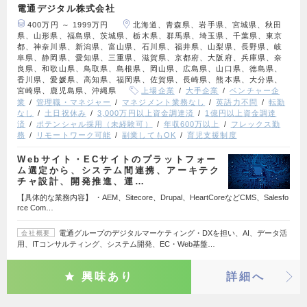
電通デジタル株式会社
400万円 ～ 1999万円
北海道、青森県、岩手県、宮城県、秋田
県、山形県、福島県、茨城県、栃木県、群馬県、埼玉県、千葉県、東京
都、神奈川県、新潟県、富山県、石川県、福井県、山梨県、長野県、岐
阜県、静岡県、愛知県、三重県、滋賀県、京都府、大阪府、兵庫県、奈
良県、和歌山県、鳥取県、島根県、岡山県、広島県、山口県、徳島県、
香川県、愛媛県、高知県、福岡県、佐賀県、長崎県、熊本県、大分県、
宮崎県、鹿児島県、沖縄県
上場企業
大手企業
ベンチャー企
業
管理職・マネジャー
マネジメント業務なし
英語力不問
転勤
なし
土日祝休み
3,000万円以上資金調達済
1億円以上資金調達
済
ポテンシャル採用（未経験可）
年収600万以上
フレックス勤
務
リモートワーク可能
副業してもOK
育児支援制度
Webサイト・ECサイトのプラットフォー
ム選定から、システム間連携、アーキテク
チャ設計、開発推進、運…
【具体的な業務内容】 ・AEM、Sitecore、Drupal、HeartCoreなどCMS、Salesfo
rce Com…
電通グループのデジタルマーケティング・DXを担い、AI、データ活
会社概要
用、ITコンサルティング、システム開発、EC・Web基盤…
興味あり
詳細へ