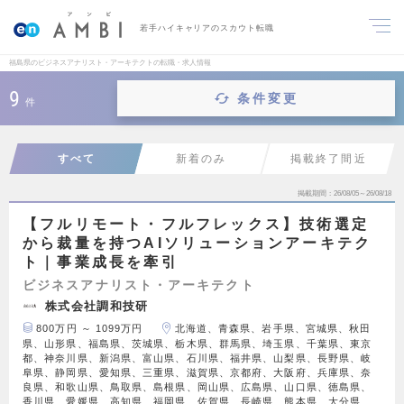
若手ハイキャリアのスカウト転職
福島県のビジネスアナリスト・アーキテクトの転職・求人情報
9
条件変更
件
すべて
新着のみ
掲載終了間近
掲載期間
26/08/05～26/08/18
【フルリモート・フルフレックス】技術選定
から裁量を持つAIソリューションアーキテク
ト｜事業成長を牽引
ビジネスアナリスト・アーキテクト
株式会社調和技研
800万円 ～ 1099万円
北海道、青森県、岩手県、宮城県、秋田
県、山形県、福島県、茨城県、栃木県、群馬県、埼玉県、千葉県、東京
都、神奈川県、新潟県、富山県、石川県、福井県、山梨県、長野県、岐
阜県、静岡県、愛知県、三重県、滋賀県、京都府、大阪府、兵庫県、奈
良県、和歌山県、鳥取県、島根県、岡山県、広島県、山口県、徳島県、
香川県、愛媛県、高知県、福岡県、佐賀県、長崎県、熊本県、大分県、