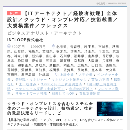
掲載期間
26/08/05～26/08/18
【ITアーキテクト／経験者歓迎】全体
NEW
設計／クラウド・オンプレ対応／技術裁量／
大規模案件／フレックス
ビジネスアナリスト・アーキテクト
INTLOOP株式会社
400万円 ～ 1999万円
北海道、青森県、岩手県、宮城県、秋田
県、山形県、福島県、茨城県、栃木県、群馬県、埼玉県、千葉県、東京
都、神奈川県、新潟県、富山県、石川県、福井県、山梨県、長野県、岐
阜県、静岡県、愛知県、三重県、滋賀県、京都府、大阪府、兵庫県、奈
良県、和歌山県、鳥取県、島根県、岡山県、広島県、山口県、徳島県、
香川県、愛媛県、高知県、福岡県、佐賀県、長崎県、熊本県、大分県、
宮崎県、鹿児島県、沖縄県
上場企業
大手企業
ベンチャー企
業
管理職・マネジャー
マネジメント業務なし
英語力不問
転勤
なし
土日祝休み
3,000万円以上資金調達済
1億円以上資金調達
済
ポテンシャル採用（未経験可）
年収600万以上
フレックス勤
務
リモートワーク可能
副業してもOK
育児支援制度
クラウド・オンプレミスを含むシステム全
体のアーキテクチャ設計、技術選定、技術
的意思決定をリードし、ビ…
【具体的な業務内容】 ・アプリ、API、インフラ、DBを含むシステム全体のアー
キテクチャ設計 ・業務要件・非機能要件を踏まえ…