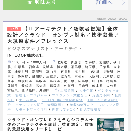
興味あり
詳細へ
掲載期間
26/08/05～26/08/18
【ITアーキテクト／経験者歓迎】全体
NEW
設計／クラウド・オンプレ対応／技術裁量／
大規模案件／フレックス
ビジネスアナリスト・アーキテクト
INTLOOP株式会社
400万円 ～ 1999万円
北海道、青森県、岩手県、宮城県、秋田
県、山形県、福島県、茨城県、栃木県、群馬県、埼玉県、千葉県、東京
都、神奈川県、新潟県、富山県、石川県、福井県、山梨県、長野県、岐
阜県、静岡県、愛知県、三重県、滋賀県、京都府、大阪府、兵庫県、奈
良県、和歌山県、鳥取県、島根県、岡山県、広島県、山口県、徳島県、
香川県、愛媛県、高知県、福岡県、佐賀県、長崎県、熊本県、大分県、
宮崎県、鹿児島県、沖縄県
上場企業
大手企業
ベンチャー企
業
管理職・マネジャー
マネジメント業務なし
英語力不問
転勤
なし
土日祝休み
3,000万円以上資金調達済
1億円以上資金調達
済
ポテンシャル採用（未経験可）
年収600万以上
フレックス勤
務
リモートワーク可能
副業してもOK
育児支援制度
クラウド・オンプレミスを含むシステム全
体のアーキテクチャ設計、技術選定、技術
的意思決定をリードし、ビ…