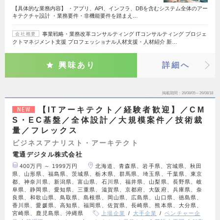
【具体的な業務内容】 ・アプリ、API、インフラ、DBを含むシステム全体のアー
キテクチャ設計 ・業務要件・非機能要件を踏まえ…
事業戦略・業務改革コンサルティング ITコンサルティング プロジェ
会社概要
クトマネジメント支援 プロフェッショナル人材支援・人材紹介 新…
興味あり
詳細へ
掲載期間
26/08/05～26/08/18
【ITアーキテクト／経験者歓迎】／CM
NEW
S・EC基盤／全体設計／大規模案件／技術裁
量／フレックス
ビジネスアナリスト・アーキテクト
電通デジタル株式会社
400万円 ～ 1999万円
北海道、青森県、岩手県、宮城県、秋田
県、山形県、福島県、茨城県、栃木県、群馬県、埼玉県、千葉県、東京
都、神奈川県、新潟県、富山県、石川県、福井県、山梨県、長野県、岐
阜県、静岡県、愛知県、三重県、滋賀県、京都府、大阪府、兵庫県、奈
良県、和歌山県、鳥取県、島根県、岡山県、広島県、山口県、徳島県、
香川県、愛媛県、高知県、福岡県、佐賀県、長崎県、熊本県、大分県、
宮崎県、鹿児島県、沖縄県
上場企業
大手企業
ベンチャー企