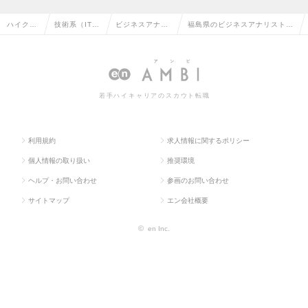
ハイクラ
技術系（IT・
ビジネスアナリ
福島県のビジネスアナリスト・
ス求人T
Web・通信
スト・アーキテ
アーキテクトの転職・求人情報
OP
系）
クト
一覧
若手ハイキャリアのスカウト転職
利用規約
求人情報に関するポリシー
個人情報の取り扱い
推奨環境
ヘルプ・お問い合わせ
参画のお問い合わせ
サイトマップ
エン会社概要
©
en Inc.