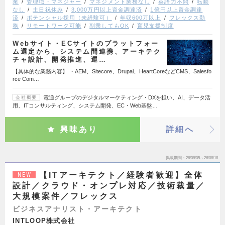
業
管理職・マネジャー
マネジメント業務なし
英語力不問
転勤
なし
土日祝休み
3,000万円以上資金調達済
1億円以上資金調達
済
ポテンシャル採用（未経験可）
年収600万以上
フレックス勤
務
リモートワーク可能
副業してもOK
育児支援制度
Webサイト・ECサイトのプラットフォー
ム選定から、システム間連携、アーキテク
チャ設計、開発推進、運…
【具体的な業務内容】 ・AEM、Sitecore、Drupal、HeartCoreなどCMS、Salesfo
rce Com…
電通グループのデジタルマーケティング・DXを担い、AI、データ活
会社概要
用、ITコンサルティング、システム開発、EC・Web基盤…
興味あり
詳細へ
掲載期間
26/08/05～26/08/18
【ITアーキテクト／経験者歓迎】全体
NEW
設計／クラウド・オンプレ対応／技術裁量／
大規模案件／フレックス
ビジネスアナリスト・アーキテクト
INTLOOP株式会社