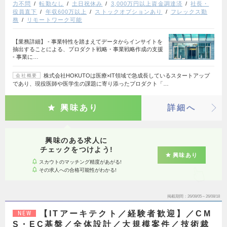
力不問
転勤なし
土日祝休み
3,000万円以上資金調達済
社長・
役員直下
年収600万以上
ストックオプションあり
フレックス勤
務
リモートワーク可能
【業務詳細】 - 事業特性を踏まえてデータからインサイトを
抽出することによる、プロダクト戦略・事業戦略作成の支援
- 事業に…
株式会社HOKUTOは医療×IT領域で急成長しているスタートアップ
会社概要
であり、現役医師や医学生の課題に寄り添ったプロダクト「…
興味あり
詳細へ
興味のある求人に
チェックをつけよう!
興味あり
スカウトのマッチング精度があがる!
その求人への合格可能性がわかる!
掲載期間
26/08/05～26/08/18
【ITアーキテクト／経験者歓迎】／CM
NEW
S・EC基盤／全体設計／大規模案件／技術裁