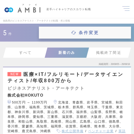
若手ハイキャリアのスカウト転職
福島県のビジネスアナリスト・アーキテクトの転職・求人情報
5
条件変更
件
すべて
新着のみ
掲載終了間近
掲載期間
26/08/05～26/08/18
医療×IT/フルリモート/データサイエン
NEW
ティスト/年収800万から
ビジネスアナリスト・アーキテクト
株式会社HOKUTO
500万円 ～ 1199万円
北海道、青森県、岩手県、宮城県、秋田
県、山形県、福島県、茨城県、栃木県、群馬県、埼玉県、千葉県、東京
都、神奈川県、新潟県、富山県、石川県、福井県、山梨県、長野県、岐
阜県、静岡県、愛知県、三重県、滋賀県、京都府、大阪府、兵庫県、奈
良県、和歌山県、鳥取県、島根県、岡山県、広島県、山口県、徳島県、
香川県、愛媛県、高知県、福岡県、佐賀県、長崎県、熊本県、大分県、
宮崎県、鹿児島県、沖縄県
株式公開準備
ベンチャー企業
英語