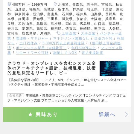
400万円 ～ 1999万円
北海道、青森県、岩手県、宮城県、秋田
県、山形県、福島県、茨城県、栃木県、群馬県、埼玉県、千葉県、東京
都、神奈川県、新潟県、富山県、石川県、福井県、山梨県、長野県、岐
阜県、静岡県、愛知県、三重県、滋賀県、京都府、大阪府、兵庫県、奈
良県、和歌山県、鳥取県、島根県、岡山県、広島県、山口県、徳島県、
香川県、愛媛県、高知県、福岡県、佐賀県、長崎県、熊本県、大分県、
宮崎県、鹿児島県、沖縄県
上場企業
大手企業
ベンチャー企
業
管理職・マネジャー
マネジメント業務なし
英語力不問
転勤
なし
土日祝休み
3,000万円以上資金調達済
1億円以上資金調達
済
ポテンシャル採用（未経験可）
年収600万以上
フレックス勤
務
リモートワーク可能
副業してもOK
育児支援制度
クラウド・オンプレミスを含むシステム全
体のアーキテクチャ設計、技術選定、技術
的意思決定をリードし、ビ…
【具体的な業務内容】 ・アプリ、API、インフラ、DBを含むシステム全体のアー
キテクチャ設計 ・業務要件・非機能要件を踏まえ…
事業戦略・業務改革コンサルティング ITコンサルティング プロジェ
会社概要
クトマネジメント支援 プロフェッショナル人材支援・人材紹介 新…
興味あり
詳細へ