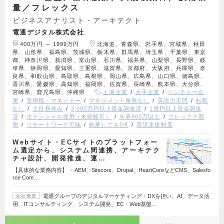
量／フレックス
ビジネスアナリスト・アーキテクト
電通デジタル株式会社
400万円 ～ 1999万円
北海道、青森県、岩手県、宮城県、秋田
県、山形県、福島県、茨城県、栃木県、群馬県、埼玉県、千葉県、東京
都、神奈川県、新潟県、富山県、石川県、福井県、山梨県、長野県、岐
阜県、静岡県、愛知県、三重県、滋賀県、京都府、大阪府、兵庫県、奈
良県、和歌山県、鳥取県、島根県、岡山県、広島県、山口県、徳島県、
香川県、愛媛県、高知県、福岡県、佐賀県、長崎県、熊本県、大分県、
宮崎県、鹿児島県、沖縄県
上場企業
大手企業
ベンチャー企
業
管理職・マネジャー
マネジメント業務なし
英語力不問
転勤
なし
土日祝休み
3,000万円以上資金調達済
1億円以上資金調達
済
ポテンシャル採用（未経験可）
年収600万以上
フレックス勤
務
リモートワーク可能
副業してもOK
育児支援制度
Webサイト・ECサイトのプラットフォー
ム選定から、システム間連携、アーキテク
チャ設計、開発推進、運…
【具体的な業務内容】 ・AEM、Sitecore、Drupal、HeartCoreなどCMS、Salesfo
rce Com…
電通グループのデジタルマーケティング・DXを担い、AI、データ活
会社概要
用、ITコンサルティング、システム開発、EC・Web基盤…