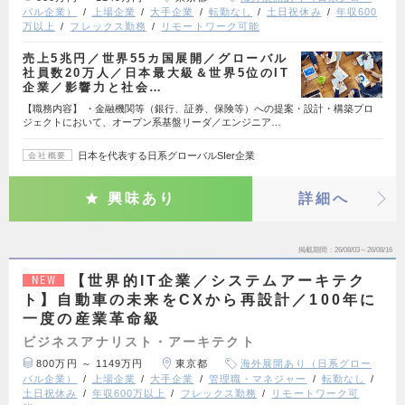
バル企業）
上場企業
大手企業
転勤なし
土日祝休み
年収600
万以上
フレックス勤務
リモートワーク可能
売上5兆円／世界55カ国展開／グローバル
社員数20万人／日本最大級＆世界5位のIT
企業／影響力と社会…
【職務内容】 ・金融機関等（銀行、証券、保険等）への提案・設計・構築プロ
ジェクトにおいて、オープン系基盤リーダ／エンジニア…
日本を代表する日系グローバルSIer企業
会社概要
興味あり
詳細へ
掲載期間
26/08/03～26/08/16
【世界的IT企業／システムアーキテク
NEW
ト】自動車の未来をCXから再設計／100年に
一度の産業革命級
ビジネスアナリスト・アーキテクト
800万円 ～ 1149万円
東京都
海外展開あり（日系グロー
バル企業）
上場企業
大手企業
管理職・マネジャー
転勤なし
土日祝休み
年収600万以上
フレックス勤務
リモートワーク可