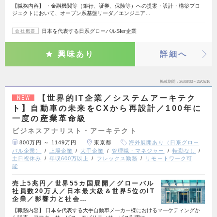
【職務内容】 ・金融機関等（銀行、証券、保険等）への提案・設計・構築プロ
ジェクトにおいて、オープン系基盤リーダ／エンジニア…
日本を代表する日系グローバルSIer企業
会社概要
興味あり
詳細へ
掲載期間
26/08/03～26/08/16
【世界的IT企業／システムアーキテク
NEW
ト】自動車の未来をCXから再設計／100年に
一度の産業革命級
ビジネスアナリスト・アーキテクト
800万円 ～ 1149万円
東京都
海外展開あり（日系グロー
バル企業）
上場企業
大手企業
管理職・マネジャー
転勤なし
土日祝休み
年収600万以上
フレックス勤務
リモートワーク可
能
売上5兆円／世界55カ国展開／グローバル
社員数20万人／日本最大級＆世界5位のIT
企業／影響力と社会…
【職務内容】 日本を代表する大手自動車メーカー様におけるマーケティングか