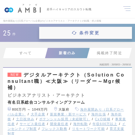
若手ハイキャリアのスカウト転職
海外展開あり(日系グローバル企業)のビジネスアナリスト・アーキテクトの転職・求人情報
25
条件変更
件
すべて
新着のみ
掲載終了間近
掲載期間
26/08/03～26/08/16
デジタルアーキテクト（Solution Co
NEW
nsultant職）≪大阪≫（リーダー～Mgr候
補）
ビジネスアナリスト・アーキテクト
有名日系総合コンサルティングファーム
800万円 ～ 1049万円
大阪府
海外展開あり（日系グロー
バル企業）
大手企業
新規事業・新サービス
海外出張
海外折
衝
土日祝休み
ポテンシャル採用（未経験可）
CxO候補
事業責
任者
サービス責任者
開発責任者
海外転勤
年収600万以上
イ
ンセンティブ制度
フレックス勤務
リモートワーク可能
育児支援
制度