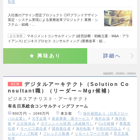
制度
入社後のアサイン想定プロジェクト ◎ITグランドデザイン
策定・システム実現による業務改革プロジェクト 業務・シ
ステム・組織・…
マネジメントコンサルティング (経営診断・戦略立案・M&A・アラ
会社概要
イアンス) ビジネスプロセス コンサルティング (業務改革・組…
興味あり
詳細へ
掲載期間
26/08/03～26/08/16
デジタルアーキテクト（Solution Co
NEW
nsultant職）（リーダー～Mgr候補）
ビジネスアナリスト・アーキテクト
有名日系総合コンサルティングファーム
800万円 ～ 1049万円
東京都
海外展開あり（日系グロー
バル企業）
大手企業
新規事業・新サービス
海外出張
海外折
衝
土日祝休み
ポテンシャル採用（未経験可）
CxO候補
事業責
任者
サービス責任者
開発責任者
海外転勤
年収600万以上
イ
ンセンティブ制度
フレックス勤務
リモートワーク可能
育児支援
制度