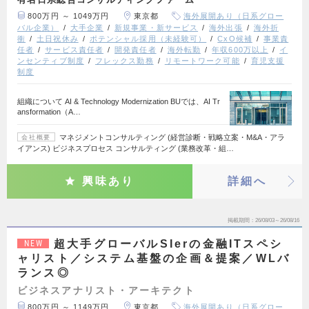
800万円 ～ 1049万円
東京都
海外展開あり（日系グロー
バル企業）
大手企業
新規事業・新サービス
海外出張
海外折
衝
土日祝休み
ポテンシャル採用（未経験可）
CxO候補
事業責
任者
サービス責任者
開発責任者
海外転勤
年収600万以上
イ
ンセンティブ制度
フレックス勤務
リモートワーク可能
育児支援
制度
組織について AI & Technology Modernization BUでは、AI Tr
ansformation（A…
マネジメントコンサルティング (経営診断・戦略立案・M&A・アラ
会社概要
イアンス) ビジネスプロセス コンサルティング (業務改革・組…
興味あり
詳細へ
掲載期間
26/08/03～26/08/16
超大手グローバルSIerの金融ITスペシ
NEW
ャリスト／システム基盤の企画＆提案／WLバ
ランス◎
ビジネスアナリスト・アーキテクト
800万円 ～ 1149万円
東京都
海外展開あり（日系グロー