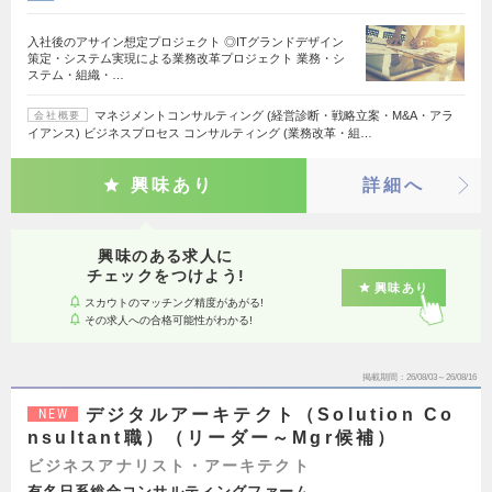
入社後のアサイン想定プロジェクト ◎ITグランドデザイン
策定・システム実現による業務改革プロジェクト 業務・シ
ステム・組織・…
マネジメントコンサルティング (経営診断・戦略立案・M&A・アラ
会社概要
イアンス) ビジネスプロセス コンサルティング (業務改革・組…
興味あり
詳細へ
興味のある求人に
チェックをつけよう!
興味あり
スカウトのマッチング精度があがる!
その求人への合格可能性がわかる!
掲載期間
26/08/03～26/08/16
デジタルアーキテクト（Solution Co
NEW
nsultant職）（リーダー～Mgr候補）
ビジネスアナリスト・アーキテクト
有名日系総合コンサルティングファーム