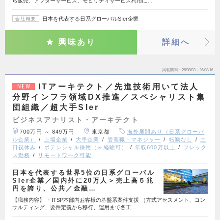
ら販売、アフターサービス、モビリティサービス利用に…
日本を代表する日系グローバルSIer企業
会社概要
興味あり
詳細へ
掲載期間
26/08/03～26/08/16
ITアーキテクト／先進技術用いて法人
NEW
分野インフラ領域DX推進／スペシャリスト集
団組織／超大手SIer
ビジネスアナリスト・アーキテクト
700万円 ～ 849万円
東京都
海外展開あり（日系グローバ
ル企業）
上場企業
大手企業
管理職・マネジャー
転勤なし
土
日祝休み
ポテンシャル採用（未経験可）
年収600万以上
フレック
ス勤務
リモートワーク可能
日本を代表する世界5位の日系グローバル
SIer企業／国内外に20万人＞売上高５兆
円を誇り、公共／金融…
【職務内容】 ・ITSP本部内お客様の基盤系案件支援 （方式アセスメント、コン
サルティング、要件定義から移行、運用まで各工…