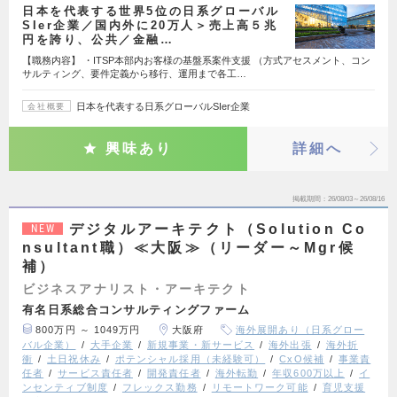
日本を代表する世界5位の日系グローバル
SIer企業／国内外に20万人＞売上高５兆
円を誇り、公共／金融…
【職務内容】 ・ITSP本部内お客様の基盤系案件支援 （方式アセスメント、コン
サルティング、要件定義から移行、運用まで各工…
日本を代表する日系グローバルSIer企業
会社概要
興味あり
詳細へ
掲載期間
26/08/03～26/08/16
デジタルアーキテクト（Solution Co
NEW
nsultant職）≪大阪≫（リーダー～Mgr候
補）
ビジネスアナリスト・アーキテクト
有名日系総合コンサルティングファーム
800万円 ～ 1049万円
大阪府
海外展開あり（日系グロー
バル企業）
大手企業
新規事業・新サービス
海外出張
海外折
衝
土日祝休み
ポテンシャル採用（未経験可）
CxO候補
事業責
任者
サービス責任者
開発責任者
海外転勤
年収600万以上
イ
ンセンティブ制度
フレックス勤務
リモートワーク可能
育児支援