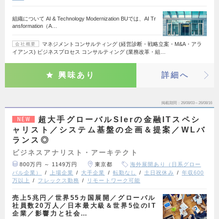
組織について AI & Technology Modernization BUでは、AI Tr
ansformation（A…
マネジメントコンサルティング (経営診断・戦略立案・M&A・アラ
会社概要
イアンス) ビジネスプロセス コンサルティング (業務改革・組…
興味あり
詳細へ
掲載期間
26/08/03～26/08/16
超大手グローバルSIerの金融ITスペシ
NEW
ャリスト／システム基盤の企画＆提案／WLバ
ランス◎
ビジネスアナリスト・アーキテクト
800万円 ～ 1149万円
東京都
海外展開あり（日系グロー
バル企業）
上場企業
大手企業
転勤なし
土日祝休み
年収600
万以上
フレックス勤務
リモートワーク可能
売上5兆円／世界55カ国展開／グローバル
社員数20万人／日本最大級＆世界5位のIT
企業／影響力と社会…