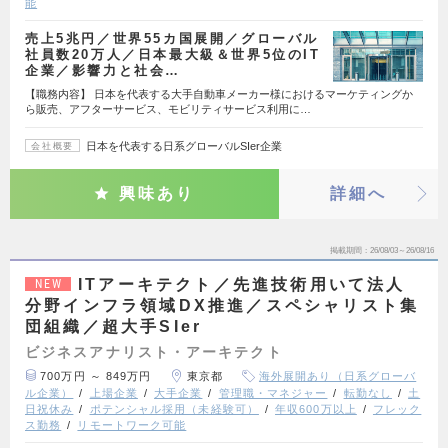
能
売上5兆円／世界55カ国展開／グローバル
社員数20万人／日本最大級＆世界5位のIT
企業／影響力と社会…
【職務内容】 日本を代表する大手自動車メーカー様におけるマーケティングか
ら販売、アフターサービス、モビリティサービス利用に…
日本を代表する日系グローバルSIer企業
会社概要
興味あり
詳細へ
掲載期間
26/08/03～26/08/16
ITアーキテクト／先進技術用いて法人
NEW
分野インフラ領域DX推進／スペシャリスト集
団組織／超大手SIer
ビジネスアナリスト・アーキテクト
700万円 ～ 849万円
東京都
海外展開あり（日系グローバ
ル企業）
上場企業
大手企業
管理職・マネジャー
転勤なし
土
日祝休み
ポテンシャル採用（未経験可）
年収600万以上
フレック
ス勤務
リモートワーク可能