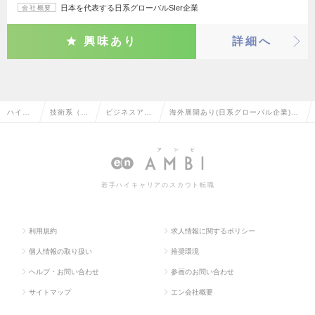
日本を代表する日系グローバルSIer企業
会社概要
興味あり
詳細へ
ハイク
技術系（I
ビジネスアナ
海外展開あり(日系グローバル企業)の
ラス求
T・Web・
リスト・アー
ビジネスアナリスト・アーキテクトの
人TOP
通信系）
キテクト
転職・求人情報一覧
若手ハイキャリアのスカウト転職
利用規約
求人情報に関するポリシー
個人情報の取り扱い
推奨環境
ヘルプ・お問い合わせ
参画のお問い合わせ
サイトマップ
エン会社概要