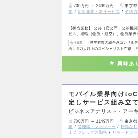
700万円 ～ 2499万円
東京都
業
新規事業・新サービス
英語力
【担当業務】 公共（官公庁・公的機
ビス、運輸（物流・航空）、物流業界
・世界有数の総合系コンサルテ
会社概要
約１５万人以上のスペシャリスト在籍 ・
興味あ
モバイル業界向けto
定しサービス組み立て
ビジネスアナリスト・アー
700万円 ～ 1149万円
東京都
業
管理職・マネジャー
転勤なし
上
フレックス勤務
リモートワー