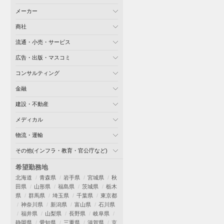
メーカー
商社
流通・小売・サービス
広告・出版・マスコミ
コンサルティング
金融
建設・不動産
メディカル
物流・運輸
その他(インフラ・教育・官公庁など)
希望勤務地
北海道
青森県
岩手県
宮城県
秋
田県
山形県
福島県
茨城県
栃木
県
群馬県
埼玉県
千葉県
東京都
神奈川県
新潟県
富山県
石川県
福井県
山梨県
長野県
岐阜県
静岡県
愛知県
三重県
滋賀県
京