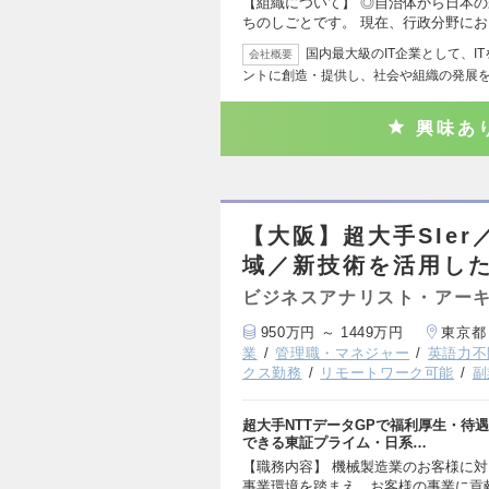
【組織について】 ◎自治体から日本
ちのしごとです。 現在、行政分野に
国内最大級のIT企業として、
会社概要
ントに創造・提供し、社会や組織の発展
興味あ
【大阪】超大手SIe
域／新技術を活用し
ビジネスアナリスト・アー
950万円 ～ 1449万円
東京都
業
管理職・マネジャー
英語力不
クス勤務
リモートワーク可能
副
超大手NTTデータGPで福利厚生・待
できる東証プライム・日系…
【職務内容】 機械製造業のお客様に
事業環境を踏まえ、お客様の事業に貢