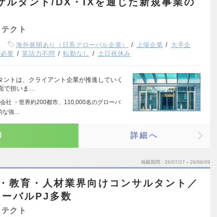
サルタント/DX・IXを通じた新規事業の
キテクト
海外展開あり（日系グローバル企業）
上場企業
大手企
が必要
英語力不問
転勤なし
土日祝休み
ルタントは、クライアント企業が推進していく
面で担いま…
 ・世界約200都市、110,000名のグローバ
的な強…
り
詳細へ
掲載期間
26/07/27～26/08/09
流・教育・人材業界向けコンサルタント／
ーバルPJ多数
キテクト