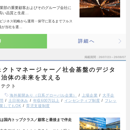
事業部の重要顧客およびそのグループ会社に
高い品質と生産…
るビジネス戦略から運用・保守に至るまでフルス
員が当社を選…
り
詳細へ
掲載期間
26/07/23～26/08/07
ジェクトマネージャー／社会基盤のデジタ
自治体の未来を支える
キテクト
海外展開あり（日系グローバル企業）
上場企業
大手企
問
土日祝休み
年収600万以上
インセンティブ制度
フレッ
業してもOK
育児支援制度
遇は国内トップクラス／顧客と最後まで伴走