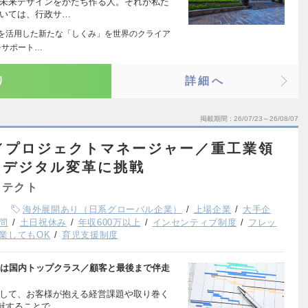
の未来デザインをかたち作る人。それが私た
おいては、行政サ…
ITを活用した新たな「しくみ」を世界のクライア
をサポート…
り
詳細へ
掲載期間
26/07/23～26/08/07
r／プロジェクトマネージャー／重工業領
たデジタル変革に挑戦
キテクト
海外展開あり（日系グローバル企業）
上場企業
大手企
問
土日祝休み
年収600万以上
インセンティブ制度
フレッ
業してもOK
育児支援制度
遇は国内トップクラス／顧客と最後まで伴走
対して、お客様が抱える経営課題や取り巻く
献することで、…