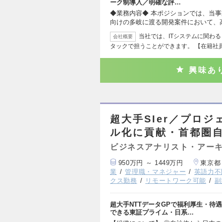
ーク制導入／明確な評…
◆業務内容◆ 本ポジションでは、当
向けの多岐に渡る開発案件において、
当社では、ITシステムに関わ
会社概要
タックで担うことができます。 【在籍社
興味あ
超大手SIer／プロ
ル化に貢献・首都圏
ビジネスアナリスト・アー
950万円 ～ 1449万円
東京都
業
管理職・マネジャー
英語力不
クス勤務
リモートワーク可能
副
超大手NTTデータGPで福利厚生・待
できる東証プライム・日系…