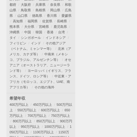
都府
大阪府
兵庫県
奈良県
和歌
山県
鳥取県
島根県
岡山県
広島
県
山口県
徳島県
香川県
愛媛県
高知県
福岡県
佐賀県
長崎県
熊本県
大分県
宮崎県
鹿児島県
沖縄県
中国
韓国
香港
台湾
タイ
シンガポール
インドネシア
フィリピン
インド
その他アジア
（ベトナム、ミャンマー等）
北米（ア
メリカ、カナダ等）
中南米（メキシ
コ、ブラジル、アルゼンチン等）
オセ
アニア（オーストラリア、ニュージーラ
ンド等）
ヨーロッパ（イギリス、フラ
ンス、ドイツ、ロシア等）
中近東・ア
フリカ（モロッコ、エジプト、UAE、南
アフリカ等）
その他の海外
希望年収
400万円以上
450万円以上
500万円以
上
550万円以上
600万円以上
650
万円以上
700万円以上
750万円以上
800万円以上
850万円以上
900万円
以上
950万円以上
1000万円以上
1
050万円以上
1100万円以上
1150万