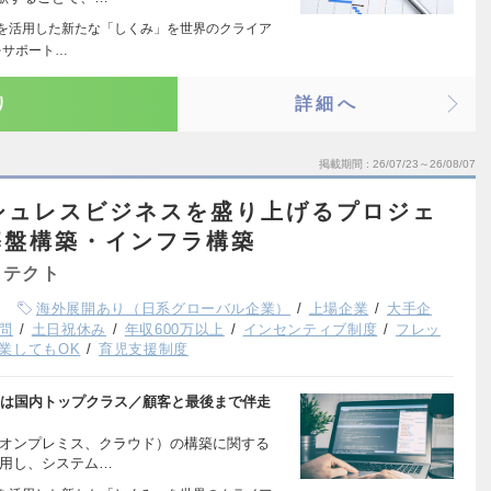
ITを活用した新たな「しくみ」を世界のクライア
をサポート…
り
詳細へ
掲載期間
26/07/23～26/08/07
ッシュレスビジネスを盛り上げるプロジェ
基盤構築・インフラ構築
キテクト
海外展開あり（日系グローバル企業）
上場企業
大手企
問
土日祝休み
年収600万以上
インセンティブ制度
フレッ
業してもOK
育児支援制度
遇は国内トップクラス／顧客と最後まで伴走
（オンプレミス、クラウド）の構築に関する
活用し、システム…