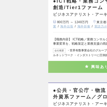
●ICT戦略・業務コン
創造/Tier1ファーム
ビジネスアナリスト・アー
800万円 ～ 1249万円
東京都
業
海外出張
海外折衝
英語力
【職務内容】 ICT戦略／業務コンサ
事業変革を、戦略策定と業務支援の両
・世界有数事業会社のグループ会社
会社概要
ルネットワーク ・インダストリーに圧倒
興味あ
●公共・官公庁・物
外資系ファーム／グロ
ビジネスアナリスト・アー