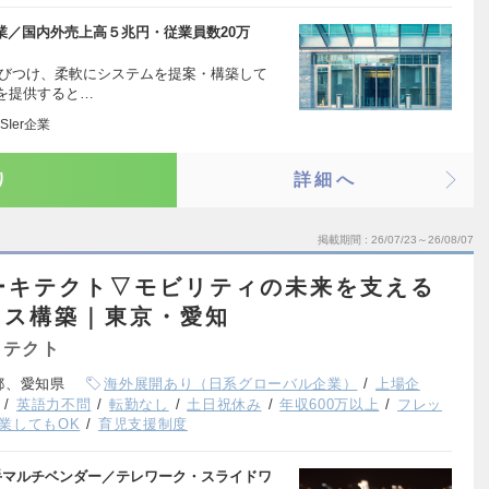
企業／国内外売上高５兆円・従業員数20万
結びつけ、柔軟にシステムを提案・構築して
を提供すると…
Ier企業
り
詳細へ
掲載期間
26/07/23～26/08/07
アーキテクト▽モビリティの未来を支える
セス構築｜東京・愛知
キテクト
都、愛知県
海外展開あり（日系グローバル企業）
上場企
英語力不問
転勤なし
土日祝休み
年収600万以上
フレッ
業してもOK
育児支援制度
大手マルチベンダー／テレワーク・スライドワ