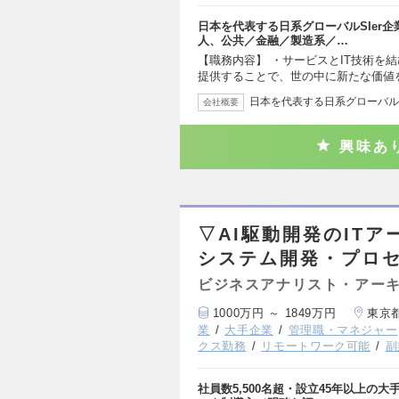
日本を代表する日系グローバルSIer
人、公共／金融／製造系／…
【職務内容】 ・サービスとIT技術を
提供することで、世の中に新たな価値
日本を代表する日系グローバルS
会社概要
興味あ
▽AI駆動開発のIT
システム開発・プロ
ビジネスアナリスト・アー
1000万円 ～ 1849万円
東京
業
大手企業
管理職・マネジャー
クス勤務
リモートワーク可能
副
社員数5,500名超・設立45年以上の