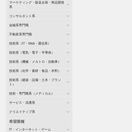
マーケティング・販促企画・商品開発
系
コンサルタント系
金融系専門職
不動産系専門職
技術系（IT・Web・通信系）
技術系（電気・電子・半導体）
技術系（機械・メカトロ・自動車）
技術系（化学・素材・食品・衣料）
技術系（建築・設備・土木・プラン
ト）
技術・専門職系（メディカル）
サービス・流通系
クリエイティブ系
希望業種
IT・インターネット・ゲーム