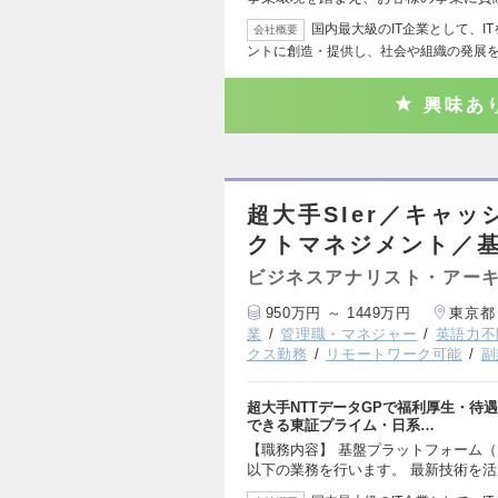
国内最大級のIT企業として、
会社概要
ントに創造・提供し、社会や組織の発展
興味あ
超大手SIer／キャ
クトマネジメント／
ビジネスアナリスト・アー
950万円 ～ 1449万円
東京都
業
管理職・マネジャー
英語力不
クス勤務
リモートワーク可能
副
超大手NTTデータGPで福利厚生・待
できる東証プライム・日系…
【職務内容】 基盤プラットフォーム
以下の業務を行います。 最新技術を