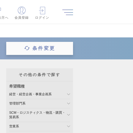
の方へ
会員登録
ログイン
条件変更
その他の条件で探す
希望職種
経営・経営企画・事業企画系
管理部門系
SCM・ロジスティクス・物流・購買・
貿易系
営業系