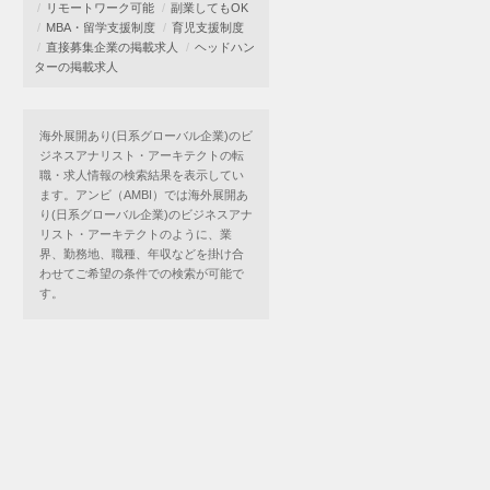
リモートワーク可能
副業してもOK
MBA・留学支援制度
育児支援制度
直接募集企業の掲載求人
ヘッドハン
ターの掲載求人
海外展開あり(日系グローバル企業)のビ
ジネスアナリスト・アーキテクトの転
職・求人情報の検索結果を表示してい
ます。アンビ（AMBI）では海外展開あ
り(日系グローバル企業)のビジネスアナ
リスト・アーキテクトのように、業
界、勤務地、職種、年収などを掛け合
わせてご希望の条件での検索が可能で
す。