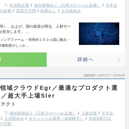
外資系企業
海外展開あり（日系グローバル企業）
大手企
が必要
英語力不問
転勤なし
土日祝休み
関等）、および、国の政策が関る、人材サー
を担当します。…
ィングファーム ・世界約１５０ヵ国に拠点 ・
評価制度がしっか…
り
詳細へ
掲載期間
26/07/27～26/08/09
C領域クラウドEgr／最適なプロダクト選
／超大手上場SIer
キテクト
海外展開あり（日系グローバル企業）
上場企業
大手企
土日祝休み
ポテンシャル採用（未経験可）
年収600万以
ク可能