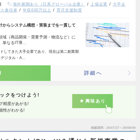
都
海外展開あり（日系グローバル企業）
上場企業
大手企
ビス責任者
年収600万以上
育児支援制度
計からシステム構想・実装までを一貫して
領域（商品開発・需要予測・物流など）に
単なるIT導…
ドしてきた大手企業であり、現在は第二創業期
デジタル・A…
り
詳細へ
ックをつけよう!
興味あり
グ精度があがる!
能性がわかる!
掲載期間
26/07/27～26/08/09