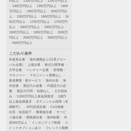
円以上
1200万円以上
1250万円以上
1300万円以上
1350万円以上
1400
万円以上
1450万円以上
1500万円以
上
1550万円以上
1600万円以上
16
50万円以上
1700万円以上
1750万円
以上
1800万円以上
1850万円以上
1900万円以上
1950万円以上
2000万
円以上
2500万円以上
3000万円以上
5000万円以上
こだわり条件
外資系企業
海外展開あり(日系グロー
バル企業)
上場企業
株式公開準備
大手企業
ベンチャー企業
管理職・
マネジャー
マネジメント業務なし
新規事業・新サービス
海外出張
海
外折衝
英語力が必要
中国語力が必
要
英語力不問
転勤なし
土日祝休
み
3,000万円以上資金調達済
1億円
以上資金調達済
ポテンシャル採用（未
経験可）
20代役員在籍
CxO候補
社長・役員直下
事業責任者
サービ
ス責任者
開発責任者
海外転勤
年
収600万以上
インセンティブ制度
ス
トックオプションあり
フレックス勤務