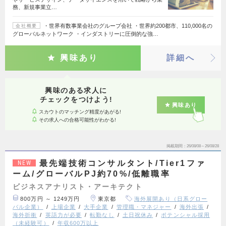
務、新規事業立…
・世界有数事業会社のグループ会社 ・世界約200都市、110,000名の
会社概要
グローバルネットワーク ・インダストリーに圧倒的な強…
興味あり
詳細へ
興味のある求人に
チェックをつけよう!
興味あり
スカウトのマッチング精度があがる!
その求人への合格可能性がわかる!
掲載期間
26/08/08～26/08/28
最先端技術コンサルタント/Tier1ファ
NEW
ーム/グローバルPJ約70%/低離職率
ビジネスアナリスト・アーキテクト
800万円 ～ 1249万円
東京都
海外展開あり（日系グロー
バル企業）
上場企業
大手企業
管理職・マネジャー
海外出張
海外折衝
英語力が必要
転勤なし
土日祝休み
ポテンシャル採用
（未経験可）
年収600万以上