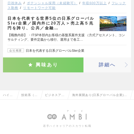
日祝休み
ポテンシャル採用（未経験可）
年収600万以上
フレック
ス勤務
リモートワーク可能
日本を代表する世界5位の日系グローバル
SIer企業／国内外に20万人＞売上高５兆
円を誇り、公共／金融…
【職務内容】 ・ITSP本部内お客様の基盤系案件支援 （方式アセスメント、コン
サルティング、要件定義から移行、運用まで各工…
日本を代表する日系グローバルSIer企業
会社概要
興味あり
詳細へ
ハイク
技術系（I
ビジネスアナ
海外展開あり(日系グローバル企業)の
ラス求
T・Web・
リスト・アー
ビジネスアナリスト・アーキテクトの
人TOP
通信系）
キテクト
転職・求人情報一覧
若手ハイキャリアのスカウト転職