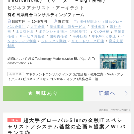
nsultant職）（リーダー～Mgr候補）
ビジネスアナリスト・アーキテクト
有名日系総合コンサルティングファーム
800万円 ～ 1049万円
東京都
海外展開あり（日系グロー
バル企業）
大手企業
新規事業・新サービス
海外出張
海外折
衝
土日祝休み
ポテンシャル採用（未経験可）
CxO候補
事業責
任者
サービス責任者
開発責任者
海外転勤
年収600万以上
イ
ンセンティブ制度
フレックス勤務
リモートワーク可能
育児支援
制度
組織について AI & Technology Modernization BUでは、AI Tr
ansformation（A…
マネジメントコンサルティング (経営診断・戦略立案・M&A・アラ
会社概要
イアンス) ビジネスプロセス コンサルティング (業務改革・組…
興味あり
詳細へ
掲載期間
26/08/03～26/08/16
超大手グローバルSIerの金融ITスペシ
NEW
ャリスト／システム基盤の企画＆提案／WLバ
ランス◎