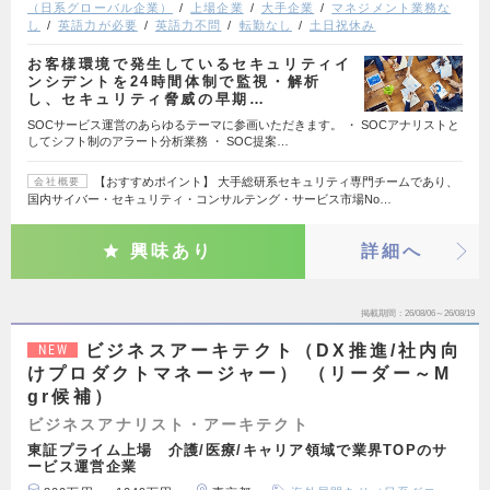
（日系グローバル企業）
上場企業
大手企業
マネジメント業務な
し
英語力が必要
英語力不問
転勤なし
土日祝休み
お客様環境で発生しているセキュリティイ
ンシデントを24時間体制で監視・解析
し、セキュリティ脅威の早期…
SOCサービス運営のあらゆるテーマに参画いただきます。 ・ SOCアナリストと
してシフト制のアラート分析業務 ・ SOC提案…
【おすすめポイント】 大手総研系セキュリティ専門チームであり、
会社概要
国内サイバー・セキュリティ・コンサルテング・サービス市場No…
興味あり
詳細へ
掲載期間
26/08/06～26/08/19
ビジネスアーキテクト（DX推進/社内向
NEW
けプロダクトマネージャー） （リーダー～M
gr候補）
ビジネスアナリスト・アーキテクト
東証プライム上場 介護/医療/キャリア領域で業界TOPのサ
ービス運営企業