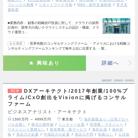
フレックス勤務
リモートワーク可能
MBA・留学支援制度
育児支
援制度
■業務内容： 顧客の戦略的IT投資に対して、クラウドの採用
計画や、競争力の高いクラウドシステムの設計・構築、クラ
ウド運用コ…
・世界有数のコンサルティングファーム ・アメリカにおける戦略コ
会社概要
ンサルティングファームランキングで毎年上位に位置する ・製…
興味あり
詳細へ
掲載期間
26/08/06～26/08/24
DXアーキテクト/2017年創業/100%プ
NEW
ライム/CxO創出をVisionに掲げるコンサル
ファーム
ビジネスアナリスト・アーキテクト
1300万円 ～ 4999万円
東京都
海外展開あり（日系グロー
バル企業）
株式公開準備
ベンチャー企業
管理職・マネジャー
マネジメント業務なし
新規事業・新サービス
海外出張
海外折
衝
英語力が必要
中国語力が必要
英語力不問
転勤なし
土日祝