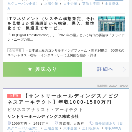
系グローバル企業）
上場企業
大手企業
英語力不問
土日祝休
み
ITマネジメント（システム構想策定、それ
を見据えた業務設計から構築、導入、標準
化まで一気通貫でサービ…
「DX (Digital Transformation)」、「2025年の崖」という時代の要請や「クライア
ントニーズの高…
・日本最大級のコンサルティングファーム ・世界24拠点 6000名の
会社概要
スペシャリスト在籍 ・インダストリーに圧倒的な強み ・評価…
興味あり
詳細へ
掲載期間
26/08/04～26/08/17
【サントリーホールディングス／ビジ
NEW
ネスアーキテクト】年収1000-1500万円
ビジネスアナリスト・アーキテクト
サントリーホールディングス株式会社
1000万円 ～ 1499万円
東京都、大阪府
海外展開あり（日
系グローバル企業）
上場企業
大手企業
土日祝休み
年収600万