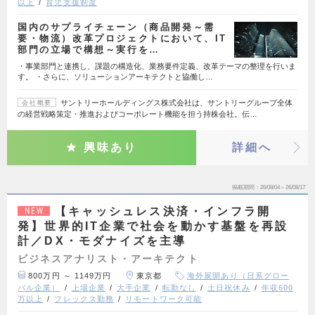
以上
育児支援制度
国内のサプライチェーン（商品開発～需
要・物流）改革プロジェクトにおいて、IT
部門の立場で構想～実行を…
・事業部門と連携し、課題の構造化、業務要件定義、改革テーマの整理を行いま
す。 ・さらに、ソリューションアーキテクトと協働し…
サントリーホールディングス株式会社は、サントリーグループ全体
会社概要
の経営戦略策定・推進およびコーポレート機能を担う持株会社。伝…
興味あり
詳細へ
掲載期間
26/08/04～26/08/17
【キャッシュレス決済・インフラ開
NEW
発】世界的IT企業で社会を動かす基盤を再設
計／DX・モダナイズを主導
ビジネスアナリスト・アーキテクト
800万円 ～ 1149万円
東京都
海外展開あり（日系グロー
バル企業）
上場企業
大手企業
転勤なし
土日祝休み
年収600
万以上
フレックス勤務
リモートワーク可能