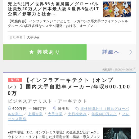
売上5兆円／世界55カ国展開／グローバル
社員数20万人／日本最大級＆世界5位のIT
企業／影響力と社会…
【職務内容】 インフラエンジニアとして、メガバンク系大手ファイナンシャル
グループの多種多様なシステム開発における、オープン…
大手Sier
会社概要
興味あり
詳細へ
掲載期間
26/08/04～26/08/17
【インフラアーキテクト（オンプ
NEW
レ）】国内大手自動車メーカー/年収600-100
0万
ビジネスアナリスト・アーキテクト
600万円 ～ 999万円
埼玉県
海外展開あり（日系グローバ
ル企業）
上場企業
大手企業
土日祝休み
年収600万以上
フレ
ックス勤務
●標準環境（DC、オンプレミス環境）の企画及び設計 ●クラ
ウドシフト・リフトに適した技選定企画・構築・導入プロジ