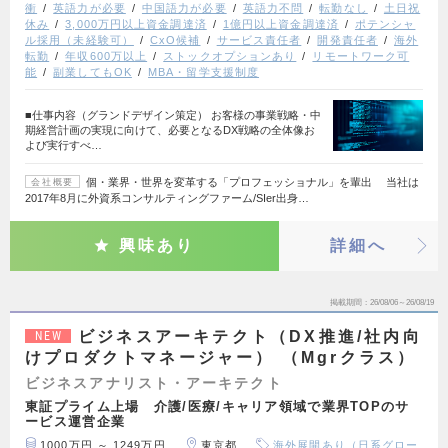
衝
英語力が必要
中国語力が必要
英語力不問
転勤なし
土日祝
休み
3,000万円以上資金調達済
1億円以上資金調達済
ポテンシャ
ル採用（未経験可）
CxO候補
サービス責任者
開発責任者
海外
転勤
年収600万以上
ストックオプションあり
リモートワーク可
能
副業してもOK
MBA・留学支援制度
■仕事内容（グランドデザイン策定） お客様の事業戦略・中
期経営計画の実現に向けて、必要となるDX戦略の全体像お
よび実行すべ…
個・業界・世界を変革する「プロフェッショナル」を輩出 当社は
会社概要
2017年8月に外資系コンサルティングファーム/SIer出身…
興味あり
詳細へ
掲載期間
26/08/06～26/08/19
ビジネスアーキテクト（DX推進/社内向
NEW
けプロダクトマネージャー） （Mgrクラス）
ビジネスアナリスト・アーキテクト
東証プライム上場 介護/医療/キャリア領域で業界TOPのサ
ービス運営企業
1000万円 ～ 1249万円
東京都
海外展開あり（日系グロー