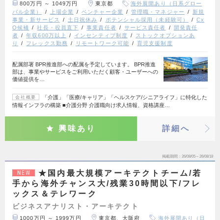
800万円 ～ 1049万円
東京都
海外展開あり（日系グロー
バル企業）
上場企業
ベンチャー企業
管理職・マネジャー
新規
事業・新サービス
土日祝休み
ポテンシャル採用（未経験可）
Cx
O候補
社長・役員直下
事業責任者
サービス責任者
開発責任
者
年収600万以上
インセンティブ制度
ストックオプションあ
り
フレックス勤務
リモートワーク可能
育児支援制度
配属部署 BPR推進部への配属を予定しています。 BPR推進
部は、事業やサービスをご利用いただく顧客・ユーザーへの
価値提供を…
「介護」「医療/キャリア」「ヘルスケア/シニアライフ」に特化した
会社概要
情報インフラの構築 ■介護分野 介護職向け求人情報、資格講座…
興味あり
詳細へ
掲載期間
26/08/05～26/08/18
★国内最大規模アーキテクトチーム/若
NEW
手から海外チャンス大/残業30時間以下/フレ
ックス＆テレワーク
ビジネスアナリスト・アーキテクト
1000万円 ～ 1999万円
東京都、大阪府
海外展開あり（日