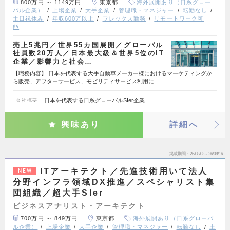
800万円 ～ 1149万円
東京都
海外展開あり（日系グロー
バル企業）
上場企業
大手企業
管理職・マネジャー
転勤なし
土日祝休み
年収600万以上
フレックス勤務
リモートワーク可
能
売上5兆円／世界55カ国展開／グローバル
社員数20万人／日本最大級＆世界5位のIT
企業／影響力と社会…
【職務内容】 日本を代表する大手自動車メーカー様におけるマーケティングか
ら販売、アフターサービス、モビリティサービス利用に…
日本を代表する日系グローバルSIer企業
会社概要
興味あり
詳細へ
掲載期間
26/08/03～26/08/16
ITアーキテクト／先進技術用いて法人
NEW
分野インフラ領域DX推進／スペシャリスト集
団組織／超大手SIer
ビジネスアナリスト・アーキテクト
700万円 ～ 849万円
東京都
海外展開あり（日系グローバ
ル企業）
上場企業
大手企業
管理職・マネジャー
転勤なし
土