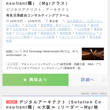
nsultant職）（Mgrクラス）
ビジネスアナリスト・アーキテクト
有名日系総合コンサルティングファーム
1000万円 ～ 1249万円
東京都
海外展開あり（日系グロー
バル企業）
大手企業
新規事業・新サービス
海外出張
海外折
衝
土日祝休み
ポテンシャル採用（未経験可）
CxO候補
事業責
任者
サービス責任者
開発責任者
海外転勤
年収600万以上
イ
ンセンティブ制度
フレックス勤務
リモートワーク可能
育児支援
制度
組織について AI & Technology Modernization BUでは、AI Tr
ansformation（A…
マネジメントコンサルティング (経営診断・戦略立案・M&A・アラ
会社概要
イアンス) ビジネスプロセス コンサルティング (業務改革・組…
興味あり
詳細へ
掲載期間
26/08/03～26/08/16
デジタルアーキテクト（Solution Co
NEW
nsultant職）≪大阪≫（リーダー～Mgr候