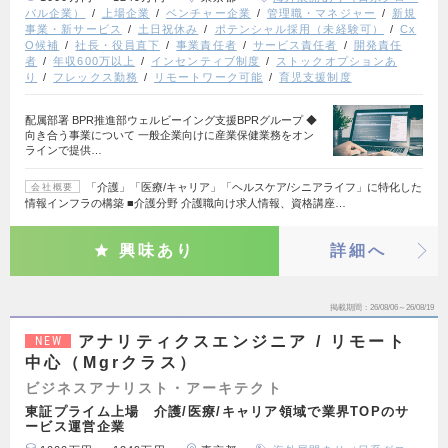
バル企業）
上場企業
ベンチャー企業
管理職・マネジャー
新規
事業・新サービス
土日祝休み
ポテンシャル採用（未経験可）
Cx
O候補
社長・役員直下
事業責任者
サービス責任者
開発責任
者
年収600万以上
インセンティブ制度
ストックオプションあ
り
フレックス勤務
リモートワーク可能
育児支援制度
配属部署 BPR推進部ウェルビーイング支援BPRグループ ◆
向き合う事業について 一般企業向けに産業保健業務をオン
ラインで提供…
「介護」「医療/キャリア」「ヘルスケア/シニアライフ」に特化した
会社概要
情報インフラの構築 ■介護分野 介護職向け求人情報、資格講座…
興味あり
詳細へ
掲載期間
26/08/06～26/08/19
アナリティクスエンジニア / リモート
NEW
中心（Mgrクラス）
ビジネスアナリスト・アーキテクト
東証プライム上場 介護/医療/キャリア領域で業界TOPのサ
ービス運営企業