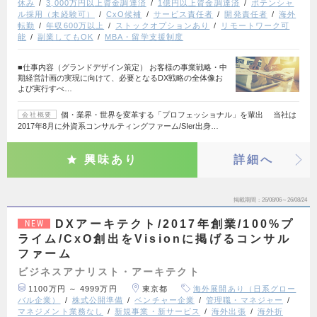
休み
3,000万円以上資金調達済
1億円以上資金調達済
ポテンシャ
ル採用（未経験可）
CxO候補
サービス責任者
開発責任者
海外
転勤
年収600万以上
ストックオプションあり
リモートワーク可
能
副業してもOK
MBA・留学支援制度
■仕事内容（グランドデザイン策定） お客様の事業戦略・中
期経営計画の実現に向けて、必要となるDX戦略の全体像お
よび実行すべ…
個・業界・世界を変革する「プロフェッショナル」を輩出 当社は
会社概要
2017年8月に外資系コンサルティングファーム/SIer出身…
興味あり
詳細へ
掲載期間
26/08/06～26/08/24
DXアーキテクト/2017年創業/100%プ
NEW
ライム/CxO創出をVisionに掲げるコンサル
ファーム
ビジネスアナリスト・アーキテクト
1100万円 ～ 4999万円
東京都
海外展開あり（日系グロー
バル企業）
株式公開準備
ベンチャー企業
管理職・マネジャー
マネジメント業務なし
新規事業・新サービス
海外出張
海外折