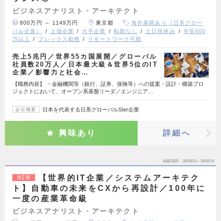
ビジネスアナリスト・アーキテクト
800万円 ～ 1149万円
東京都
海外展開あり（日系グロー
バル企業）
上場企業
大手企業
転勤なし
土日祝休み
年収600
万以上
フレックス勤務
リモートワーク可能
売上5兆円／世界55カ国展開／グローバル
社員数20万人／日本最大級＆世界5位のIT
企業／影響力と社会…
【職務内容】 ・金融機関等（銀行、証券、保険等）への提案・設計・構築プロ
ジェクトにおいて、オープン系基盤リーダ／エンジニア…
日本を代表する日系グローバルSIer企業
会社概要
興味あり
詳細へ
掲載期間
26/08/03～26/08/16
【世界的IT企業／システムアーキテク
NEW
ト】自動車の未来をCXから再設計／100年に
一度の産業革命級
ビジネスアナリスト・アーキテクト