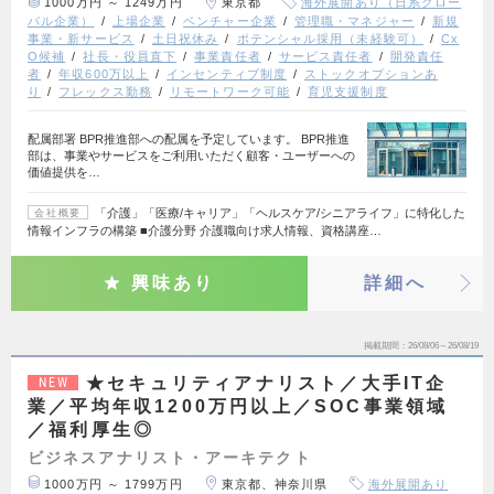
1000万円 ～ 1249万円
東京都
海外展開あり（日系グロー
バル企業）
上場企業
ベンチャー企業
管理職・マネジャー
新規
事業・新サービス
土日祝休み
ポテンシャル採用（未経験可）
Cx
O候補
社長・役員直下
事業責任者
サービス責任者
開発責任
者
年収600万以上
インセンティブ制度
ストックオプションあ
り
フレックス勤務
リモートワーク可能
育児支援制度
配属部署 BPR推進部への配属を予定しています。 BPR推進
部は、事業やサービスをご利用いただく顧客・ユーザーへの
価値提供を…
「介護」「医療/キャリア」「ヘルスケア/シニアライフ」に特化した
会社概要
情報インフラの構築 ■介護分野 介護職向け求人情報、資格講座…
興味あり
詳細へ
掲載期間
26/08/06～26/08/19
★セキュリティアナリスト／大手IT企
NEW
業／平均年収1200万円以上／SOC事業領域
／福利厚生◎
ビジネスアナリスト・アーキテクト
1000万円 ～ 1799万円
東京都、神奈川県
海外展開あり