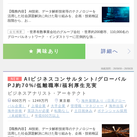
【職務内容】 AI技術、データ解析技術等のテクノロジーを
活用した社会課題解決に向けた取り組みを、企画・技術検証
段階から、お…
・世界有数事業会社のグループ会社 ・世界約200都市、110,000名の
会社概要
グローバルネットワーク ・インダストリーに圧倒的な強…
興味あり
詳細へ
掲載期間
26/08/08～26/08/28
AIビジネスコンサルタント/グローバル
NEW
PJ約70%/低離職率/福利厚生充実
ビジネスアナリスト・アーキテクト
600万円 ～ 1249万円
東京都
海外展開あり（日系グロー
バル企業）
上場企業
大手企業
管理職・マネジャー
海外出張
海外折衝
英語力が必要
転勤なし
土日祝休み
ポテンシャル採用
（未経験可）
年収600万以上
【職務内容】 AI技術、データ解析技術等のテクノロジーを
活用した社会課題解決に向けた取り組みを、企画・技術検証