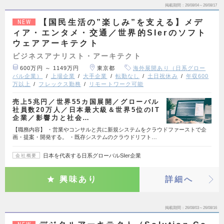
掲載期間
26/08/04～26/08/17
【国民生活の”楽しみ”を支える】メデ
NEW
ィア・エンタメ・交通／世界的SIerのソフト
ウェアアーキテクト
ビジネスアナリスト・アーキテクト
600万円 ～ 1149万円
東京都
海外展開あり（日系グロー
バル企業）
上場企業
大手企業
転勤なし
土日祝休み
年収600
万以上
フレックス勤務
リモートワーク可能
売上5兆円／世界55カ国展開／グローバル
社員数20万人／日本最大級＆世界5位のIT
企業／影響力と社会…
【職務内容】 ・営業やコンサルと共に新規システムをクラウドファーストで企
画・提案・開発する。 ・既存システムのクラウドリフト…
日本を代表する日系グローバルSIer企業
会社概要
興味あり
詳細へ
掲載期間
26/08/03～26/08/16