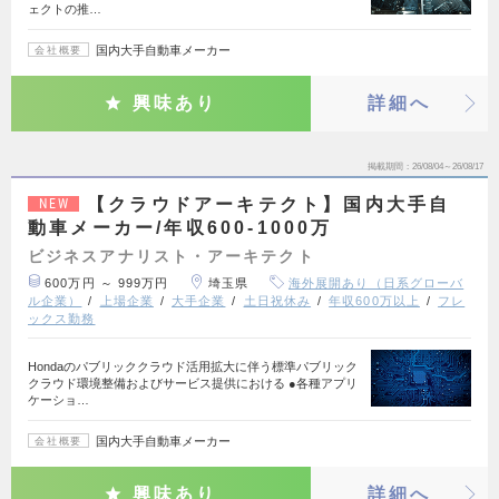
ェクトの推…
国内大手自動車メーカー
会社概要
興味あり
詳細へ
掲載期間
26/08/04～26/08/17
【クラウドアーキテクト】国内大手自
NEW
動車メーカー/年収600-1000万
ビジネスアナリスト・アーキテクト
600万円 ～ 999万円
埼玉県
海外展開あり（日系グローバ
ル企業）
上場企業
大手企業
土日祝休み
年収600万以上
フレ
ックス勤務
Hondaのパブリッククラウド活用拡大に伴う標準パブリック
クラウド環境整備およびサービス提供における ●各種アプリ
ケーショ…
国内大手自動車メーカー
会社概要
興味あり
詳細へ