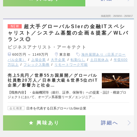
掲載期間
26/08/04～26/08/17
超大手グローバルSIerの金融ITスペシ
NEW
ャリスト／システム基盤の企画＆提案／WLバ
ランス◎
ビジネスアナリスト・アーキテクト
600万円 ～ 1149万円
東京都
海外展開あり（日系グロー
バル企業）
上場企業
大手企業
転勤なし
土日祝休み
年収600
万以上
フレックス勤務
リモートワーク可能
売上5兆円／世界55カ国展開／グローバル
社員数20万人／日本最大級＆世界5位のIT
企業／影響力と社会…
【職務内容】 ・金融機関等（銀行、証券、保険等）への提案・設計・構築プロ
ジェクトにおいて、オープン系基盤リーダ／エンジニア…
日本を代表する日系グローバルSIer企業
会社概要
興味あり
詳細へ