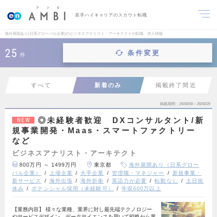
若手ハイキャリアのスカウト転職
海外展開あり(日系グローバル企業)のビジネスアナリスト・アーキテクトの転職・求人情報
25
条件変更
件
すべて
新着のみ
掲載終了間近
掲載期間
26/08/08～26/08/29
◎未経験者歓迎 DXコンサルタント/新
NEW
規事業開発・Maas・スマートファクトリー
など
ビジネスアナリスト・アーキテクト
800万円 ～ 1499万円
東京都
海外展開あり（日系グロー
バル企業）
上場企業
大手企業
管理職・マネジャー
新規事業・
新サービス
海外出張
海外折衝
英語力が必要
転勤なし
土日祝
休み
ポテンシャル採用（未経験可）
年収600万以上
【業務内容】 様々な業種、業界に対し最先端テクノロジー
やサービスデザイン、データサイエンスを用いて戦略から業