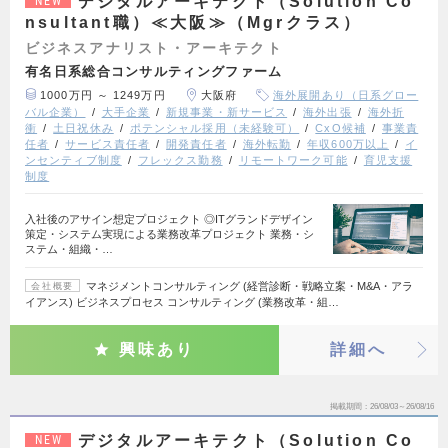
デジタルアーキテクト（Solution Co
NEW
nsultant職）≪大阪≫（Mgrクラス）
ビジネスアナリスト・アーキテクト
有名日系総合コンサルティングファーム
1000万円 ～ 1249万円
大阪府
海外展開あり（日系グロー
バル企業）
大手企業
新規事業・新サービス
海外出張
海外折
衝
土日祝休み
ポテンシャル採用（未経験可）
CxO候補
事業責
任者
サービス責任者
開発責任者
海外転勤
年収600万以上
イ
ンセンティブ制度
フレックス勤務
リモートワーク可能
育児支援
制度
入社後のアサイン想定プロジェクト ◎ITグランドデザイン
策定・システム実現による業務改革プロジェクト 業務・シ
ステム・組織・…
マネジメントコンサルティング (経営診断・戦略立案・M&A・アラ
会社概要
イアンス) ビジネスプロセス コンサルティング (業務改革・組…
興味あり
詳細へ
掲載期間
26/08/03～26/08/16
デジタルアーキテクト（Solution Co
NEW