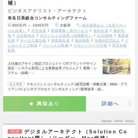
補）
ビジネスアナリスト・アーキテクト
有名日系総合コンサルティングファーム
800万円 ～ 1049万円
大阪府
海外展開あり（日系グロー
バル企業）
大手企業
新規事業・新サービス
海外出張
海外折
衝
土日祝休み
ポテンシャル採用（未経験可）
CxO候補
事業責
任者
サービス責任者
開発責任者
海外転勤
年収600万以上
イ
ンセンティブ制度
フレックス勤務
リモートワーク可能
育児支援
制度
入社後のアサイン想定プロジェクト ◎ITグランドデザイン
策定・システム実現による業務改革プロジェクト 業務・シ
ステム・組織・…
マネジメントコンサルティング (経営診断・戦略立案・M&A・アラ
会社概要
イアンス) ビジネスプロセス コンサルティング (業務改革・組…
興味あり
詳細へ
掲載期間
26/08/03～26/08/16
デジタルアーキテクト（Solution Co
NEW