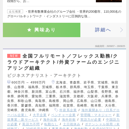
段階から、お…
・世界有数事業会社のグループ会社 ・世界約200都市、110,000名の
会社概要
グローバルネットワーク ・インダストリーに圧倒的な強…
興味あり
詳細へ
掲載期間
26/08/07～26/08/25
全国フルリモート／フレックス勤務/ク
NEW
ラウドアーキテクト/外資ファームのエンジニ
アリング組織
ビジネスアナリスト・アーキテクト
600万円 ～ 4999万円
北海道、青森県、岩手県、宮城県、秋田
県、山形県、福島県、茨城県、栃木県、群馬県、埼玉県、千葉県、東京
都、神奈川県、新潟県、富山県、石川県、福井県、山梨県、長野県、岐
阜県、静岡県、愛知県、三重県、滋賀県、京都府、大阪府、兵庫県、奈
良県、和歌山県、鳥取県、島根県、岡山県、広島県、山口県、徳島県、
香川県、愛媛県、高知県、福岡県、佐賀県、長崎県、熊本県、大分県、
宮崎県、鹿児島県、沖縄県
外資系企業
海外展開あり（日系グロ
ーバル企業）
大手企業
ベンチャー企業
管理職・マネジャー
新
規事業・新サービス
海外出張
海外折衝
英語力が必要
中国語力
が必要
英語力不問
転勤なし
土日祝休み
ポテンシャル採用（未
経験可）
20代役員在籍
事業責任者
海外転勤
年収600万以上