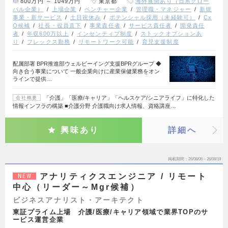
800万円 ～ 1049万円
東京都
海外展開あり（日系グロー
バル企業）
上場企業
ベンチャー企業
管理職・マネジャー
新規
事業・新サービス
土日祝休み
ポテンシャル採用（未経験可）
Cx
O候補
社長・役員直下
事業責任者
サービス責任者
開発責任
者
年収600万以上
インセンティブ制度
ストックオプションあ
り
フレックス勤務
リモートワーク可能
育児支援制度
配属部署 BPR推進部ウェルビーイング支援BPRグループ ◆
向き合う事業について 一般企業向けに産業保健業務をオン
ラインで提供…
「介護」「医療/キャリア」「ヘルスケア/シニアライフ」に特化した
会社概要
情報インフラの構築 ■介護分野 介護職向け求人情報、資格講座…
興味あり
詳細へ
掲載期間
26/08/06～26/08/19
アナリティクスエンジニア / リモート
NEW
中心（リーダー～Mgr候補）
ビジネスアナリスト・アーキテクト
東証プライム上場 介護/医療/キャリア領域で業界TOPのサ
ービス運営企業