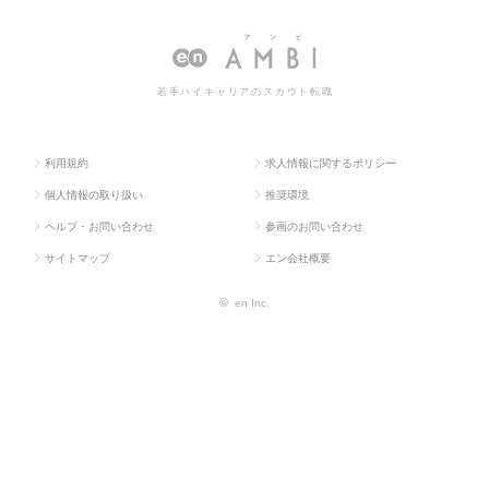
人TOP
b・通信系）
CIO
求人情報一覧
若手ハイキャリアのスカウト転職
利用規約
求人情報に関するポリシー
個人情報の取り扱い
推奨環境
ヘルプ・お問い合わせ
参画のお問い合わせ
サイトマップ
エン会社概要
©
en Inc.