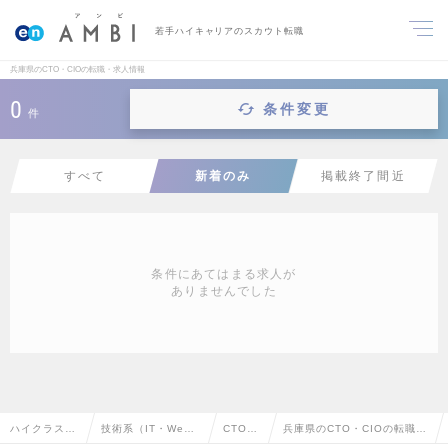
若手ハイキャリアのスカウト転職
兵庫県のCTO・CIOの転職・求人情報
0
条件変更
件
すべて
新着のみ
掲載終了間近
条件にあてはまる求人が
ありませんでした
ハイクラス求
技術系（IT・We
CTO・
兵庫県のCTO・CIOの転職・