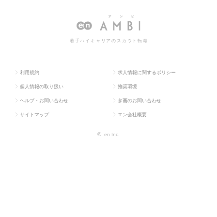
人TOP
b・通信系）
CIO
求人情報一覧
若手ハイキャリアのスカウト転職
利用規約
求人情報に関するポリシー
個人情報の取り扱い
推奨環境
ヘルプ・お問い合わせ
参画のお問い合わせ
サイトマップ
エン会社概要
©
en Inc.