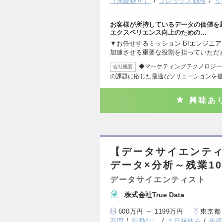
（未経験可）
フレックス勤務
リ
お客様が所持しているデータの価値を
エクスペリエンス向上のための…
▼お任せするミッション BIエンジニ
加速させる重要な役割を担っていただ
◆マーケティングテクノロジー
会社概要
の課題に応じた最適なソリューションを
興味あ
【データサイエンティ
データ×分析～残業1
データサイエンティスト
株式会社True Data
600万円 ～ 1199万円
東京都
不問
転勤なし
土日祝休み
年収