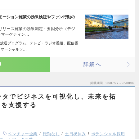
モーション施策の効果検証やファン行動の
リリース施策の効果測定・要因分析（デジ
たマーケティン…
放送プログラム、テレビ・ラジオ番組、配信番
コマーシャルソ…
り
詳細へ
掲載期間
26/07/27～26/08/09
ータでビジネスを可視化し、未来を拓
定を支援する
ベンチャー企業
転勤なし
土日祝休み
ポテンシャル採用