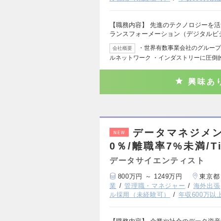
【職務内容】 先進のテクノロジーを
ランスフォーメーション（デジタルビ
・世界有数事業会社のグループ会社
会社概要
ルネットワーク ・インダストリーに圧倒
興味あ
データマネジメン
NEW
0％/離職率7%未満/T
データサイエンティスト
800万円 ～ 1249万円
東京都
業
管理職・マネジャー
海外出張
ル採用（未経験可）
年収600万以