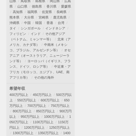
山県
鳥取県
島根県
岡山県
広島
県
山口県
徳島県
香川県
愛媛県
高知県
福岡県
佐賀県
長崎県
熊本県
大分県
宮崎県
鹿児島県
沖縄県
中国
韓国
香港
台湾
タイ
シンガポール
インドネシア
フィリピン
インド
その他アジア
（ベトナム、ミャンマー等）
北米（ア
メリカ、カナダ等）
中南米（メキシ
コ、ブラジル、アルゼンチン等）
オセ
アニア（オーストラリア、ニュージーラ
ンド等）
ヨーロッパ（イギリス、フラ
ンス、ドイツ、ロシア等）
中近東・ア
フリカ（モロッコ、エジプト、UAE、南
アフリカ等）
その他の海外
希望年収
400万円以上
450万円以上
500万円以
上
550万円以上
600万円以上
650
万円以上
700万円以上
750万円以上
800万円以上
850万円以上
900万円
以上
950万円以上
1000万円以上
1
050万円以上
1100万円以上
1150万
円以上
1200万円以上
1250万円以上
1300万円以上
1350万円以上
1400