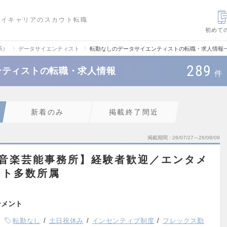
ハイキャリアのスカウト転職
初めて
系）
データサイエンティスト
転勤なしのデータサイエンティストの転職・求人情報
289
ンティストの転職・求人情報
件
新着のみ
掲載終了間近
掲載期間
26/07/27～26/08/09
×音楽芸能事務所】経験者歓迎／エンタメ
スト多数所属
ンメント
転勤なし
土日祝休み
インセンティブ制度
フレックス勤