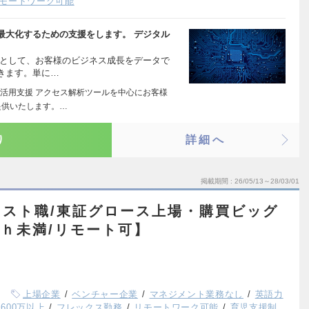
モートワーク可能
最大化するための支援をします。 デジタル
アとして、お客様のビジネス成長をデータで
きます。単に…
活用支援 アクセス解析ツールを中心にお客様
提供いたします。…
り
詳細へ
掲載期間
26/05/13～28/03/01
スト職/東証グロース上場・購買ビッグ
0ｈ未満/リモート可】
上場企業
ベンチャー企業
マネジメント業務なし
英語力
600万以上
フレックス勤務
リモートワーク可能
育児支援制