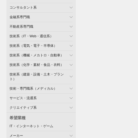
コンサルタント系
金融系専門職
不動産系専門職
技術系（IT・Web・通信系）
技術系（電気・電子・半導体）
技術系（機械・メカトロ・自動車）
技術系（化学・素材・食品・衣料）
技術系（建築・設備・土木・プラン
ト）
技術・専門職系（メディカル）
サービス・流通系
クリエイティブ系
希望業種
IT・インターネット・ゲーム
メーカー