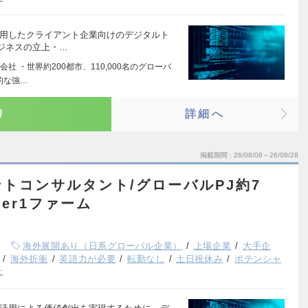
活用したクライアント企業向けのデジタルト
ジネスの立上・…
 ・世界約200都市、110,000名のグローバ
的な強…
り
詳細へ
掲載期間
26/08/08～26/08/28
トコンサルタント/グローバルPJ約7
ier1ファーム
海外展開あり（日系グローバル企業）
上場企業
大手企
海外折衝
英語力が必要
転勤なし
土日祝休み
ポテンシャ
上