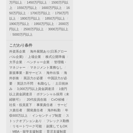
万円以上
1450万円以上
1500万円以
上
1550万円以上
1600万円以上
16
50万円以上
1700万円以上
1750万円
以上
1800万円以上
1850万円以上
1900万円以上
1950万円以上
2000万
円以上
2500万円以上
3000万円以上
5000万円以上
こだわり条件
外資系企業
海外展開あり(日系グロー
バル企業)
上場企業
株式公開準備
大手企業
ベンチャー企業
管理職・
マネジャー
マネジメント業務なし
新規事業・新サービス
海外出張
海
外折衝
英語力が必要
中国語力が必
要
英語力不問
転勤なし
土日祝休
み
3,000万円以上資金調達済
1億円
以上資金調達済
ポテンシャル採用（未
経験可）
20代役員在籍
CxO候補
社長・役員直下
事業責任者
サービ
ス責任者
開発責任者
海外転勤
年
収600万以上
インセンティブ制度
ス
トックオプションあり
フレックス勤務
リモートワーク可能
副業してもOK
MBA・留学支援制度
育児支援制度