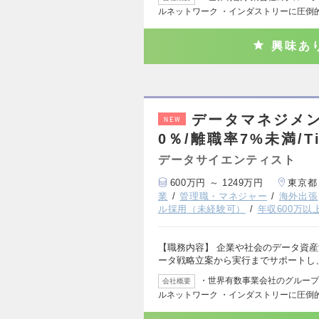
ルネットワーク ・インダストリーに圧倒
興味あ
データマネジメン
NEW
0％/離職率7%未満/T
データサイエンティスト
600万円 ～ 1249万円
東京都
業
管理職・マネジャー
海外出張
ル採用（未経験可）
年収600万以
【職務内容】 企業や社会のデータ資
ータ戦略立案から実行までサポートし
・世界有数事業会社のグループ会社
会社概要
ルネットワーク ・インダストリーに圧倒