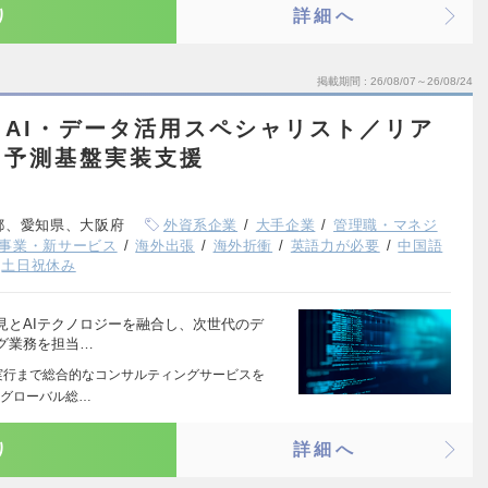
り
詳細へ
掲載期間
26/08/07～26/08/24
AI・データ活用スペシャリスト／リア
・予測基盤実装支援
都、愛知県、大阪府
外資系企業
大手企業
管理職・マネジ
事業・新サービス
海外出張
海外折衝
英語力が必要
中国語
土日祝休み
見とAIテクノロジーを融合し、次世代のデ
グ業務を担当…
実行まで総合的なコンサルティングサービスを
たグローバル総…
り
詳細へ