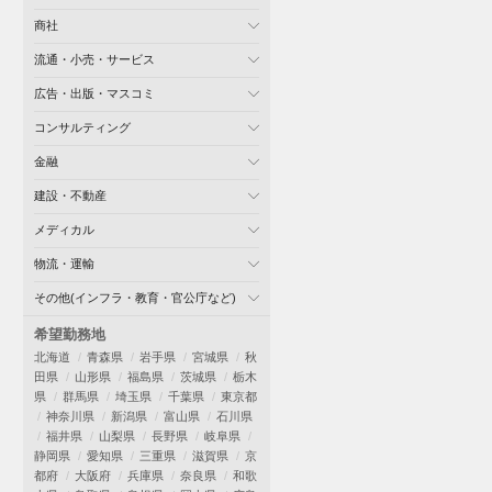
商社
流通・小売・サービス
広告・出版・マスコミ
コンサルティング
金融
建設・不動産
メディカル
物流・運輸
その他(インフラ・教育・官公庁など)
希望勤務地
北海道
青森県
岩手県
宮城県
秋
田県
山形県
福島県
茨城県
栃木
県
群馬県
埼玉県
千葉県
東京都
神奈川県
新潟県
富山県
石川県
福井県
山梨県
長野県
岐阜県
静岡県
愛知県
三重県
滋賀県
京
都府
大阪府
兵庫県
奈良県
和歌