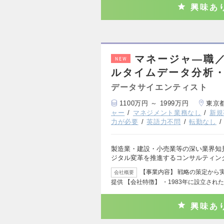
興味あ
マネージャ―職／
NEW
ルタイムデータ分析
データサイエンティスト
1100万円 ～ 1999万円
東京
ャー
マネジメント業務なし
新規
力が必要
英語力不問
転勤なし
製造業・建設・小売業等の深い業界知
ジタル変革を推進するコンサルティン
【事業内容】 戦略の策定から
会社概要
提供 【会社特徴】 ・1983年に設立され
興味あ