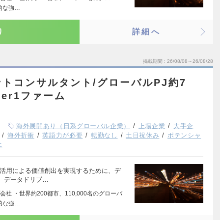
的な強…
り
詳細へ
掲載期間
26/08/08～26/08/28
トコンサルタント/グローバルPJ約7
ier1ファーム
海外展開あり（日系グローバル企業）
上場企業
大手企
海外折衝
英語力が必要
転勤なし
土日祝休み
ポテンシャ
上
産活用による価値創出を実現するために、デ
、データドリブ…
 ・世界約200都市、110,000名のグローバ
的な強…