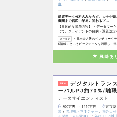
度
購買データ分析のみならず、大手小売
機関まで幅広い業界に関わるプ…
【具体的な業務内容】 ・データマー
じて、クライアントの目的・課題設定
・日本最大級のベンチマークデー
会社概要
S情報）というビッグデータを活用し、流
興味あ
デジタルトラン
NEW
ーバルPJ約70％/離
データサイエンティスト
800万円 ～ 1249万円
東京都
業
管理職・マネジャー
海外出張
ル採用（未経験可）
年収600万以