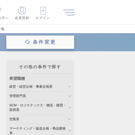
の方へ
会員登録
ログイン
一覧
条件変更
その他の条件で探す
希望職種
経営・経営企画・事業企画系
管理部門系
SCM・ロジスティクス・物流・購買・
貿易系
営業系
マーケティング・販促企画・商品開発
系