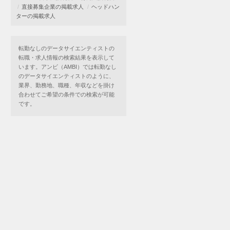
直接募集企業の掲載求人
ヘッドハン
ターの掲載求人
転勤なしのデータサイエンティストの
転職・求人情報の検索結果を表示して
います。アンビ（AMBI）では転勤なし
のデータサイエンティストのように、
業界、勤務地、職種、年収などを掛け
合わせてご希望の条件での検索が可能
です。