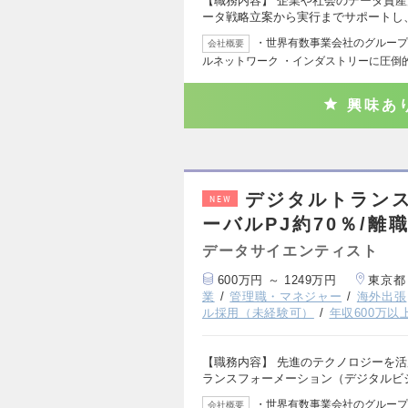
【職務内容】 企業や社会のデータ資
ータ戦略立案から実行までサポートし
・世界有数事業会社のグループ会社
会社概要
ルネットワーク ・インダストリーに圧倒
興味あ
デジタルトラン
NEW
ーバルPJ約70％/離
データサイエンティスト
600万円 ～ 1249万円
東京都
業
管理職・マネジャー
海外出張
ル採用（未経験可）
年収600万以
【職務内容】 先進のテクノロジーを
ランスフォーメーション（デジタルビ
・世界有数事業会社のグループ会社
会社概要