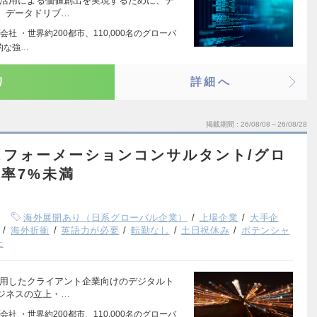
産活用による価値創出を実現するために、デ
、データドリブ…
 ・世界約200都市、110,000名のグローバ
的な強…
り
詳細へ
掲載期間
26/08/08～26/08/28
スフォーメーションコンサルタント/グロ
職率7%未満
海外展開あり（日系グローバル企業）
上場企業
大手企
海外折衝
英語力が必要
転勤なし
土日祝休み
ポテンシャ
上
活用したクライアント企業向けのデジタルト
ジネスの立上・…
 ・世界約200都市、110,000名のグローバ