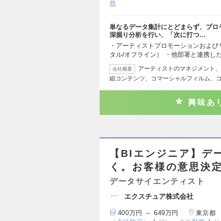
務
単なるデータ集計にとどまらず、プロ
深掘り分析を行い、「次に打つ…
・アーティストプロモーションおよび
タル/オフライン） ・他部署と連携し
アーティストのマネジメント、
会社概要
組コンテンツ、コマーシャルフィルム、
興味あ
【BIエンジニア】デ
く。お客様の意思決
データサイエンティスト
エクスチュア株式会社
400万円 ～ 649万円
東京都