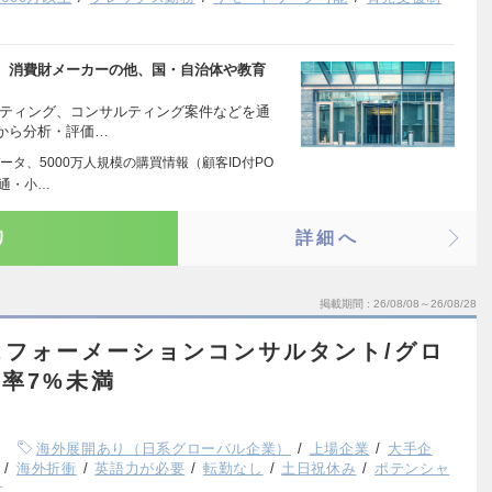
、消費財メーカーの他、国・自治体や教育
ケティング、コンサルティング案件などを通
から分析・評価…
タ、5000万人規模の購買情報（顧客ID付PO
通・小…
り
詳細へ
掲載期間
26/08/08～26/08/28
スフォーメーションコンサルタント/グロ
職率7%未満
海外展開あり（日系グローバル企業）
上場企業
大手企
海外折衝
英語力が必要
転勤なし
土日祝休み
ポテンシャ
上