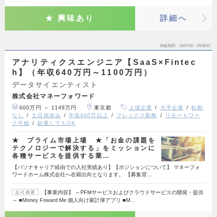
興味あり
詳細へ
掲載期間
26/07/28～26/08/10
アナリティクスエンジニア【SaaS×Fintec
h】（年収640万円～1100万円）
データサイエンティスト
株式会社マネーフォワード
600万円 ～ 1149万円
東京都
上場企業
大手企業
転勤
なし
土日祝休み
年収600万以上
フレックス勤務
リモートワー
ク可能
副業してもOK
★ プライム市場上場 ★「お金の課題を
テクノロジーで解決する」をミッションに
各種サービスを提供する業…
【パソナキャリア経由での入社実績あり】【ポジションについて】 マネーフォ
ワードホーム株式会社へ在籍出向となります。 【募集背…
【事業内容】 ～PFMサービスおよびクラウドサービスの開発・提供
会社概要
～ ■Money Foward Me 個人向け家計簿アプリ ■M…