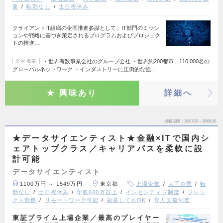
要
転勤なし
土日祝休み
クライアントIT組織の企画推進参謀として、IT部門のミッシ
ョンや戦略に基づき策定されるプログラムおよびプロジェク
トの推進…
・世界有数事業会社のグループ会社 ・世界約200都市、110,000名の
会社概要
グローバルネットワーク ・インダストリーに圧倒的な強…
興味あり
詳細へ
掲載期間
26/07/28～26/08/10
★データサイエンティスト★金融×ITで国内シ
ェアトップクラス／キャリアパスを柔軟に設
計可能
データサイエンティスト
1100万円 ～ 1549万円
東京都
上場企業
大手企業
転
勤なし
土日祝休み
年収600万以上
インセンティブ制度
フレッ
クス勤務
リモートワーク可能
副業してもOK
育児支援制度
東証プライム上場企業／最高のプレイヤー