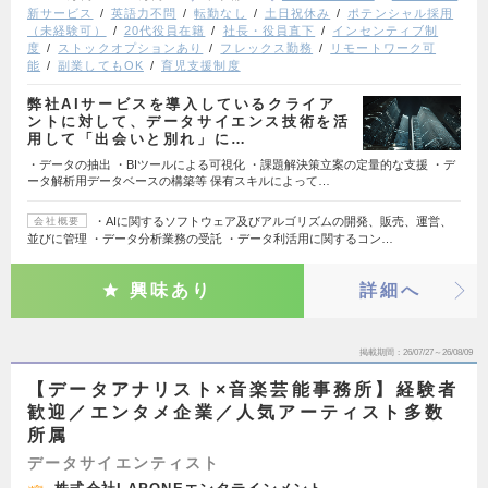
新サービス
英語力不問
転勤なし
土日祝休み
ポテンシャル採用
（未経験可）
20代役員在籍
社長・役員直下
インセンティブ制
度
ストックオプションあり
フレックス勤務
リモートワーク可
能
副業してもOK
育児支援制度
弊社AIサービスを導入しているクライア
ントに対して、データサイエンス技術を活
用して「出会いと別れ」に…
・データの抽出 ・BIツールによる可視化 ・課題解決策立案の定量的な支援 ・デ
ータ解析用データベースの構築等 保有スキルによって…
・AIに関するソフトウェア及びアルゴリズムの開発、販売、運営、
会社概要
並びに管理 ・データ分析業務の受託 ・データ利活用に関するコン…
興味あり
詳細へ
掲載期間
26/07/27～26/08/09
【データアナリスト×音楽芸能事務所】経験者
歓迎／エンタメ企業／人気アーティスト多数
所属
データサイエンティスト