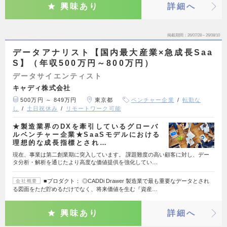
興味あり
詳細へ
掲載期間
26/07/28～26/08/10
データアナリスト【国内最大産業×急成長Saa
S】（年収500万円～800万円）
データサイエンティスト
キャディ株式会社
500万円 ～ 849万円
東京都
ベンチャー企業
転勤な
し
土日祝休み
リモートワーク可能
★製造業界のDXを牽引しているグローバ
ルベンチャー企業★SaaSモデルにおける
理想的な成長指標とされ…
現在、事業は第二創業期に突入しています。 課題難度の高い顧客に対し、デー
タ分析・解析を通じたより高度な価値提供を強化してい…
■プロダクト： ◎CADDi Drawer 製造業で最も重要なデータとされ
会社概要
る図面をただ貯めるだけでなく、将来価値を生む『資産…
興味あり
詳細へ