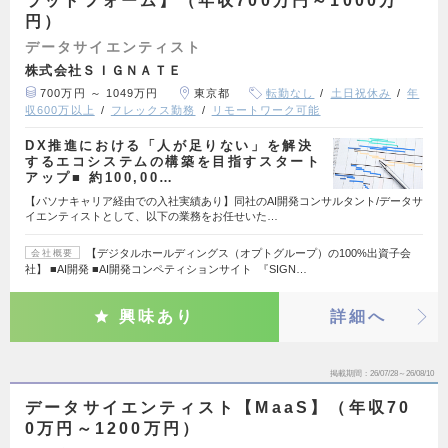
ラットフォーム】（年収700万円～1000万
円）
データサイエンティスト
株式会社ＳＩＧＮＡＴＥ
700万円 ～ 1049万円
東京都
転勤なし
土日祝休み
年
収600万以上
フレックス勤務
リモートワーク可能
DX推進における「人が足りない」を解決
するエコシステムの構築を目指すスタート
アップ■ 約100,00…
【パソナキャリア経由での入社実績あり】同社のAI開発コンサルタント/データサ
イエンティストとして、以下の業務をお任せいた…
【デジタルホールディングス（オプトグループ）の100%出資子会
会社概要
社】 ■AI開発 ■AI開発コンペティションサイト 『SIGN…
興味あり
詳細へ
掲載期間
26/07/28～26/08/10
データサイエンティスト【MaaS】（年収70
0万円～1200万円）