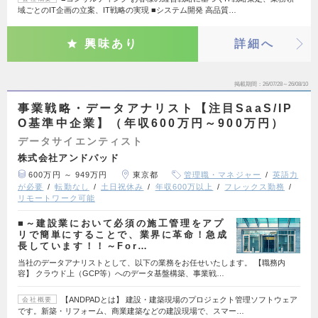
域ごとのIT企画の立案、IT戦略の実現 ■システム開発 高品質…
興味あり
詳細へ
掲載期間
26/07/28～26/08/10
事業戦略・データアナリスト【注目SaaS/IP
O基準中企業】（年収600万円～900万円）
データサイエンティスト
株式会社アンドパッド
600万円 ～ 949万円
東京都
管理職・マネジャー
英語力
が必要
転勤なし
土日祝休み
年収600万以上
フレックス勤務
リモートワーク可能
■～建設業において必須の施工管理をアプ
リで簡単にすることで、業界に革命！急成
長しています！！～For…
当社のデータアナリストとして、以下の業務をお任せいたします。 【職務内
容】 クラウド上（GCP等）へのデータ基盤構築、事業戦…
【ANDPADとは】 建設・建築現場のプロジェクト管理ソフトウェア
会社概要
です。新築・リフォーム、商業建築などの建設現場で、スマー…