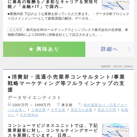
に最高の報酬を／多彩なキャリアを実現可
能／「金融×IT」で国内…
■業務内容 下記のような業務を担っていたただ来ます。 ・データ分析プロジェク
トのメインメンバーとして顧客課題の解決、データ分…
株式会社SKホールディングスとシンプレクス株式会社の合併後、単
会社概要
独株式移転により2016年に持株会社として設立されました。…
興味あり
詳細へ
掲載期間
26/07/28～26/08/10
●消費財・流通小売業界コンサルタント/事業
戦略マーケティング等フルラインナップの支
援
データサイエンティスト
1000万円 ～ 1999万円
東京都
海外展開あり（日系グロー
バル企業）
上場企業
大手企業
英語力が必要
英語力不問
転勤
なし
土日祝休み
コンシューマビジネスユニットでは、下記
業界顧客に対し、コンサルティングサービ
スを展開しています。 日用…