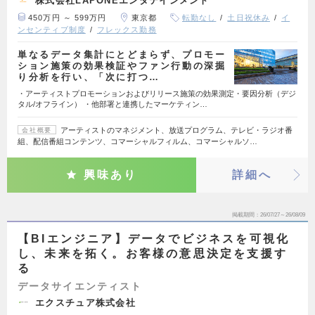
株式会社LAPONEエンタテインメント
450万円 ～ 599万円
東京都
転勤なし
土日祝休み
イ
ンセンティブ制度
フレックス勤務
単なるデータ集計にとどまらず、プロモー
ション施策の効果検証やファン行動の深掘
り分析を行い、「次に打つ…
・アーティストプロモーションおよびリリース施策の効果測定・要因分析（デジ
タル/オフライン） ・他部署と連携したマーケティン…
アーティストのマネジメント、放送プログラム、テレビ・ラジオ番
会社概要
組、配信番組コンテンツ、コマーシャルフィルム、コマーシャルソ…
興味あり
詳細へ
掲載期間
26/07/27～26/08/09
【BIエンジニア】データでビジネスを可視化
し、未来を拓く。お客様の意思決定を支援す
る
データサイエンティスト
エクスチュア株式会社