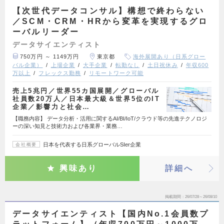
【次世代データコンサル】構想で終わらない
／SCM・CRM・HRから変革を実現するグロ
ーバルリーダー
データサイエンティスト
750万円 ～ 1149万円
東京都
海外展開あり（日系グロー
バル企業）
上場企業
大手企業
転勤なし
土日祝休み
年収600
万以上
フレックス勤務
リモートワーク可能
売上5兆円／世界55カ国展開／グローバル
社員数20万人／日本最大級＆世界5位のIT
企業／影響力と社会…
【職務内容】 データ分析・活用に関するAI/BI/IoT/クラウド等の先進テクノロジ
ーの深い知見と技術力および各業界・業務…
日本を代表する日系グローバルSIer企業
会社概要
興味あり
詳細へ
掲載期間
26/07/28～26/08/10
データサイエンティスト【国内No.1会員数プ