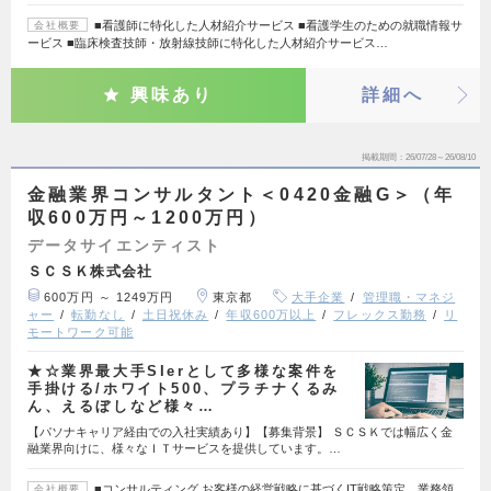
■看護師に特化した人材紹介サービス ■看護学生のための就職情報サ
会社概要
ービス ■臨床検査技師・放射線技師に特化した人材紹介サービス…
興味あり
詳細へ
掲載期間
26/07/28～26/08/10
金融業界コンサルタント＜0420金融G＞（年
収600万円～1200万円）
データサイエンティスト
ＳＣＳＫ株式会社
600万円 ～ 1249万円
東京都
大手企業
管理職・マネジ
ャー
転勤なし
土日祝休み
年収600万以上
フレックス勤務
リ
モートワーク可能
★☆業界最大手SIerとして多様な案件を
手掛ける/ホワイト500、プラチナくるみ
ん、えるぼしなど様々…
【パソナキャリア経由での入社実績あり】【募集背景】 ＳＣＳＫでは幅広く金
融業界向けに、様々なＩＴサービスを提供しています。…
■コンサルティング お客様の経営戦略に基づくIT戦略策定、業務領
会社概要