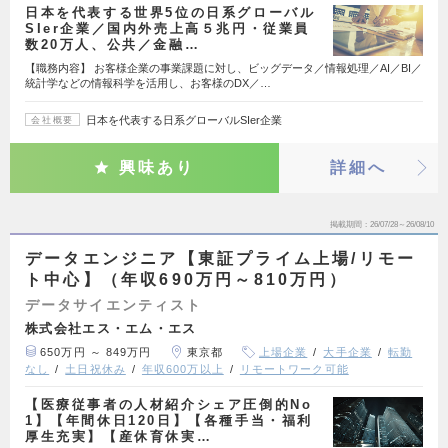
日本を代表する世界5位の日系グローバル
SIer企業／国内外売上高５兆円・従業員
数20万人、公共／金融…
【職務内容】 お客様企業の事業課題に対し、ビッグデータ／情報処理／AI／BI／
統計学などの情報科学を活用し、お客様のDX／…
日本を代表する日系グローバルSIer企業
会社概要
興味あり
詳細へ
掲載期間
26/07/28～26/08/10
データエンジニア【東証プライム上場/リモー
ト中心】（年収690万円～810万円）
データサイエンティスト
株式会社エス・エム・エス
650万円 ～ 849万円
東京都
上場企業
大手企業
転勤
なし
土日祝休み
年収600万以上
リモートワーク可能
【医療従事者の人材紹介シェア圧倒的No
1】【年間休日120日】【各種手当・福利
厚生充実】【産休育休実…