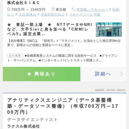
株式会社ＳＩ＆Ｃ
700万円 ～ 1549万円
東京都
管理職・マネジャー
転勤
なし
土日祝休み
年収600万以上
リモートワーク可能
★ 東証一部上場 ★ NTTデータやNRI
など、大手Sierと肩を並べる『CMMIレ
ベル5』認定企業…
【会社概要】 SI&Cは、『技術力』×『マネジメント』を強みとした独立系Sler企
業で、顧客からの信頼と実績をベースに直近…
■各種業務系システムの構築に関する技術サービス ■クライアン
会社概要
ト・サーバシステム ■インターネット/イントラネット関連シス…
興味あり
詳細へ
掲載期間
26/07/28～26/08/10
アナリティクスエンジニア（データ基盤構
築・データソース整備）（年収700万円～17
00万円）
データサイエンティスト
ラクスル株式会社