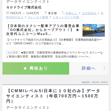
データサイエンティスト
ＧＯドライブ株式会社
700万円 ～ 1249万円
東京都
転勤なし
土日祝休み
年
収600万以上
フレックス勤務
リモートワーク可能
【日本初のタクシー配車アプリの運営企業
「GO株式会社」からカーブアウト！】 ★
次世代ユニコーンMaaS…
【パソナキャリア経由での入社実績あり】【仕事概要】 交通事故削減支援サー
ビス『DRIVE CHART』のコア技術の1つであ…
■運行管理・労務管理等の業務効率化クラウドサービス タクシーな
会社概要
ど車両の運行管理、乗務員の業務管理、安全点呼の自動化 ペーパー…
興味あり
詳細へ
掲載期間
26/07/28～26/08/10
【CMMIレベル5/日本に１０社のみ】データ
サイエンティスト（年収700万円～1500万
円）
データサイエンティスト