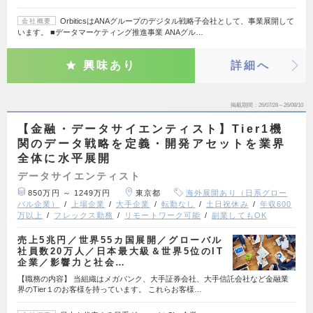
OrbiticsはANAグループのデジタル戦略子会社として、事業展開して
会社概要
います。 ■データマーケティング推進事業 ANAグル…
興味あり
詳細へ
掲載期間
26/07/28～26/08/10
【金融・データサイエンティスト】Tier1機
関のデータ戦略を定義・開発アセットを業界
全体に水平展開
データサイエンティスト
850万円 ～ 1249万円
東京都
海外展開あり（日系グロー
バル企業）
上場企業
大手企業
転勤なし
土日祝休み
年収600
万以上
フレックス勤務
リモートワーク可能
副業してもOK
売上5兆円／世界55カ国展開／グローバル
社員数20万人／日本最大級＆世界5位のIT
企業／影響力と社会…
【職務の内容】 当組織はメガバンク、大手証券会社、大手信託会社など金融業
界のTier１のお客様を持っています。 これらお客様…