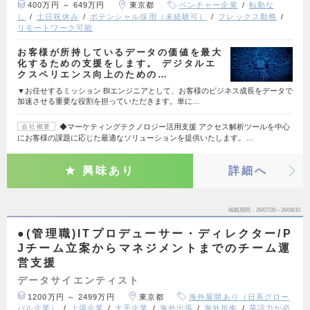
400万円 ～ 649万円
東京都
ベンチャー企業
転勤な
し
土日祝休み
ポテンシャル採用（未経験可）
フレックス勤務
リモートワーク可能
お客様が所持しているデータの価値を最大
化するための支援をします。 デジタルエ
クスペリエンス向上のための…
▼お任せするミッション BIエンジニアとして、お客様のビジネス成長をデータで
加速させる重要な役割を担っていただきます。単に…
◆マーケティングテクノロジー活用支援 アクセス解析ツールを中心
会社概要
にお客様の課題に応じた最適なソリューションを提供いたします。…
興味あり
詳細へ
掲載期間
26/07/28～26/08/10
●(管理職)ITプロデューサー・ディレクター/P
Jチーム立案からマネジメントまでのチーム運
営支援
データサイエンティスト
1200万円 ～ 2499万円
東京都
海外展開あり（日系グロー
バル企業）
上場企業
大手企業
海外出張
海外折衝
英語力が必