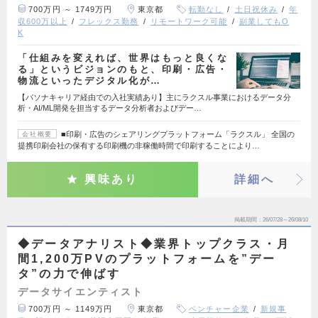
700万円 ～ 1749万円
東京都
転勤なし
土日祝休み
年
収600万以上
フレックス勤務
リモートワーク可能
副業してもO
K
「仕組みを変えれば、世界はもっと良くな
る」というビジョンのもと、印刷・広告・
物流といったデジタル化が…
【パソナキャリア経由での入社実績あり】主にラクスル事業におけるデータ分
析・AI/ML開発を担当するデータ分析者およびデー…
■印刷・広告のシェアリングプラットフォーム「ラクスル」 全国の
会社概要
提携印刷会社の保有する印刷機の非稼働時間で印刷することにより…
興味あり
詳細へ
掲載期間
26/07/28～26/08/10
◆データアナリスト◆業界トップクラス・月
間1,200万PVのプラットフォームを”デー
タ”の力で伸ばす
データサイエンティスト
700万円 ～ 1149万円
東京都
ベンチャー企業
新規事