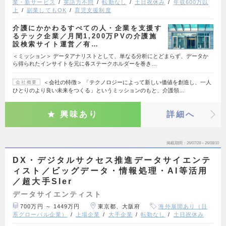
業・新サービス
英語力不問
転勤なし
土日祝休み
年収600万以
上
副業してもOK
育児支援制度
介護にかかわるすべての人・企業を支援す
るテック企業／月間1,200万PVの介護施
設検索サイト運営／有…
＜ミッション＞ データアナリストとして、単なる分析にとどまらず、データか
ら得られたインサイトを元に各ステークホルダーを巻き…
＜会社の特徴＞ 「テクノロジーによって新しい価値を創造し、一人
会社概要
ひとりのより良い未来をつくる」というミッションのもと、介護領…
興味あり
詳細へ
掲載期間
26/07/28～26/08/10
DX・デジタルサクセス推進データサイエンテ
ィスト／ビッグデータ・情報処理・AI等活用
／超大手SIer
データサイエンティスト
700万円 ～ 1449万円
東京都、大阪府
海外展開あり（日
系グローバル企業）
上場企業
大手企業
転勤なし
土日祝休み