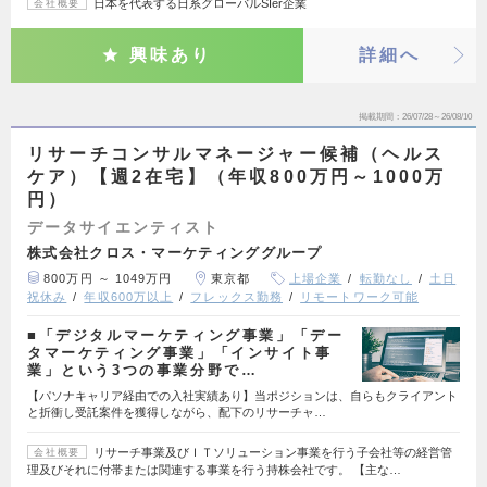
日本を代表する日系グローバルSIer企業
会社概要
興味あり
詳細へ
掲載期間
26/07/28～26/08/10
リサーチコンサルマネージャー候補（ヘルス
ケア）【週2在宅】（年収800万円～1000万
円）
データサイエンティスト
株式会社クロス・マーケティンググループ
800万円 ～ 1049万円
東京都
上場企業
転勤なし
土日
祝休み
年収600万以上
フレックス勤務
リモートワーク可能
■「デジタルマーケティング事業」「デー
タマーケティング事業」「インサイト事
業」という3つの事業分野で…
【パソナキャリア経由での入社実績あり】当ポジションは、自らもクライアント
と折衝し受託案件を獲得しながら、配下のリサーチャ…
リサーチ事業及びＩＴソリューション事業を行う子会社等の経営管
会社概要
理及びそれに付帯または関連する事業を行う持株会社です。 【主な…