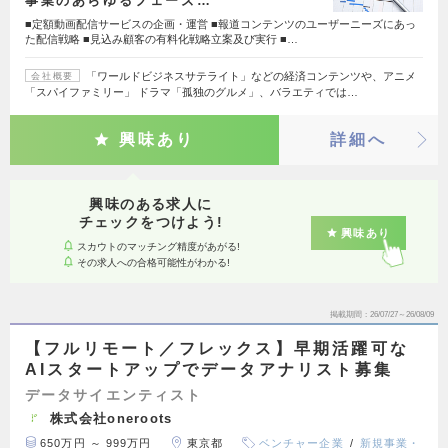
事業のあらゆるフェーズ…
■定額動画配信サービスの企画・運営 ■報道コンテンツのユーザーニーズにあっ
た配信戦略 ■見込み顧客の有料化戦略立案及び実行 ■…
「ワールドビジネスサテライト」などの経済コンテンツや、アニメ
会社概要
「スパイファミリー」 ドラマ「孤独のグルメ」、バラエティでは…
興味あり
詳細へ
興味のある求人に
チェックをつけよう!
興味あり
スカウトのマッチング精度があがる!
その求人への合格可能性がわかる!
掲載期間
26/07/27～26/08/09
【フルリモート／フレックス】早期活躍可な
AIスタートアップでデータアナリスト募集
データサイエンティスト
株式会社oneroots
650万円 ～ 999万円
東京都
ベンチャー企業
新規事業・