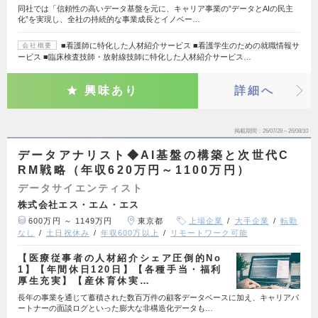
同社では「信頼性の高いデータ基盤を元に、キャリア事業の”データとAIの民主
化”を実現し、全社の持続的な事業成長とイノベー…
■看護師に特化した人材紹介サービス ■看護学生のための就職情報サ
会社概要
ービス ■臨床検査技師・放射線技師に特化した人材紹介サービス…
興味あり
詳細へ
掲載期間
26/07/28～26/08/10
データアナリスト◆AI基盤の構築と次世代C
RM戦略（年収620万円～1100万円）
データサイエンティスト
株式会社エス・エム・エス
600万円 ～ 1149万円
東京都
上場企業
大手企業
転勤
なし
土日祝休み
年収600万以上
リモートワーク可能
【医療従事者の人材紹介シェア圧倒的No
1】【年間休日120日】【各種手当・福利
厚生充実】【産休育休実…
長年の事業を通じて蓄積された数百万件の顧客データベースに加え、キャリアパ
ートナーの面談ログといった膨大な非構造化データも…