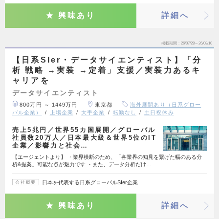
興味あり
詳細へ
掲載期間
26/07/28～26/08/10
【日系SIer・データサイエンティスト】「分
析 戦略 →実装 →定着」支援／実装力あるキ
ャリアを
データサイエンティスト
800万円 ～ 1449万円
東京都
海外展開あり（日系グロー
バル企業）
上場企業
大手企業
転勤なし
土日祝休み
売上5兆円／世界55カ国展開／グローバル
社員数20万人／日本最大級＆世界5位のIT
企業／影響力と社会…
【エージェントより】 ・業界横断のため、「各業界の知見を繋げた幅のある分
析&提案」可能な点が魅力です ・また、データ分析だけ…
日本を代表する日系グローバルSIer企業
会社概要
興味あり
詳細へ