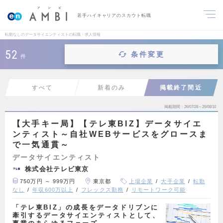
若手ハイキャリアのスカウト転職
転勤なしのデータサイエンティストの転職・求人情報
52
条件変更
件
すべて
新着のみ
掲載終了間近
掲載期間
26/07/28～26/08/10
【大手キー局】【テレ東BIZ】データサイエ
ンティスト～自社WEBサービスをグロースま
で一気通貫～
データサイエンティスト
株式会社テレビ東京
750万円 ～ 999万円
東京都
上場企業
大手企業
転勤
なし
年収600万以上
フレックス勤務
リモートワーク可能
「テレ東BIZ」の成長をデータドリブンに
牽引するデータサイエンティストとして、