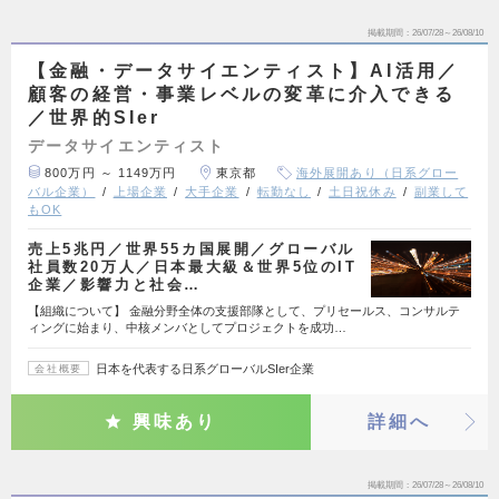
掲載期間
26/07/28～26/08/10
【金融・データサイエンティスト】AI活用／
顧客の経営・事業レベルの変革に介入できる
／世界的SIer
データサイエンティスト
800万円 ～ 1149万円
東京都
海外展開あり（日系グロー
バル企業）
上場企業
大手企業
転勤なし
土日祝休み
副業して
もOK
売上5兆円／世界55カ国展開／グローバル
社員数20万人／日本最大級＆世界5位のIT
企業／影響力と社会…
【組織について】 金融分野全体の支援部隊として、プリセールス、コンサルテ
ィングに始まり、中核メンバとしてプロジェクトを成功…
日本を代表する日系グローバルSIer企業
会社概要
興味あり
詳細へ
掲載期間
26/07/28～26/08/10