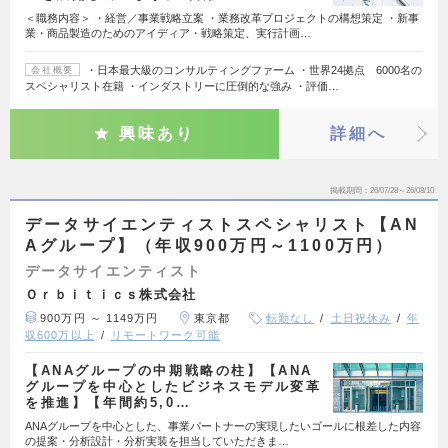
＜職務内容＞ ・経営／事業戦略立案 ・業務改革プロジェクトの構想策定 ・新事
業・商品製造のためのアイディア・戦略策定、実行計画…
・日本最大級のコンサルティングファーム ・世界24拠点 6000名の
会社概要
スペシャリスト在籍 ・インダストリーに圧倒的な強み ・評価…
興味あり
詳細へ
掲載期間
26/07/28～26/08/10
データサイエンティストスペシャリスト【AN
Aグループ】（年収900万円～1100万円）
データサイエンティスト
Ｏｒｂｉｔｉｃｓ株式会社
900万円 ～ 1149万円
東京都
転勤なし
土日祝休み
年
収600万以上
リモートワーク可能
【ANAグループの中期戦略の柱】【ANA
グループを中心としたビジネスモデル変革
を推進】【年間約5,0…
ANAグループを中心とした、事業パートナーの実現したいゴールに根差した内容
の提案・分析設計・分析実装を担当していただきま…