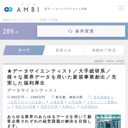
若手ハイキャリアのスカウト転職
転勤なしのデータサイエンティストの転職・求人情報
289
条件変更
件
すべて
新着のみ
掲載終了間近
掲載期間
26/08/04～26/09/26
★データサイエンティスト／大手総研系／
様々な業界データを用いた新規事業創出／充
実した福利厚生
データサイエンティスト
850万円 ～ 1499万円
東京都、神奈川県
海外展開あり
（日系グローバル企業）
上場企業
大手企業
マネジメント業務な
し
英語力が必要
英語力不問
転勤なし
土日祝休み
あらゆる業界のあらゆるデータを用いて顧
客企業それぞれの経営課題の解決を目指し
ます。