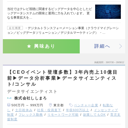
当社ではテレビ視聴に関連するビッグデータを中心としたビ
ッグデータシステムの開発と運用に力を入れています。 更
なる事業拡大を…
・デジタルトランスフォーメーション事業（クラウドマイグレーシ
会社概要
ョン／ビッグデータソリューション／デジタルマーケティング） ・…
興味あり
詳細へ
掲載期間
26/07/30～26/08/12
【CEOイベント登壇多数】3年内売上10億目
前▶︎データ分析事業▶︎データサイエンティス
ト/コンサル
データサイエンティスト
株式会社ししまろ
500万円 ～ 999万円
東京都
ベンチャー企業
転勤な
し
土日祝休み
社長・役員直下
年収600万以上
インセンティブ
制度
フレックス勤務
リモートワーク可能
副業してもOK
育児支
援制度