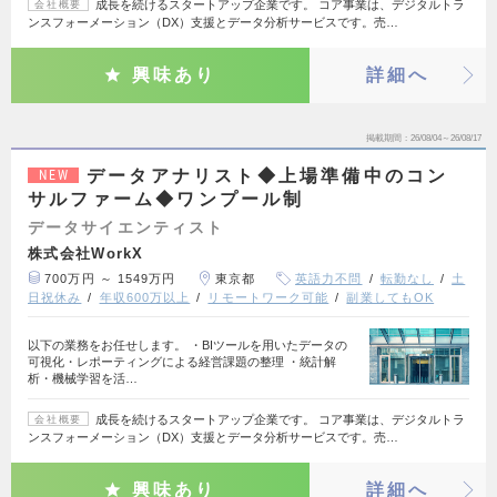
成長を続けるスタートアップ企業です。 コア事業は、デジタルトラ
会社概要
ンスフォーメーション（DX）支援とデータ分析サービスです。売…
興味あり
詳細へ
掲載期間
26/08/04～26/08/17
データアナリスト◆上場準備中のコン
NEW
サルファーム◆ワンプール制
データサイエンティスト
株式会社WorkX
700万円 ～ 1549万円
東京都
英語力不問
転勤なし
土
日祝休み
年収600万以上
リモートワーク可能
副業してもOK
以下の業務をお任せします。 ・BIツールを用いたデータの
可視化・レポーティングによる経営課題の整理 ・統計解
析・機械学習を活…
成長を続けるスタートアップ企業です。 コア事業は、デジタルトラ
会社概要
ンスフォーメーション（DX）支援とデータ分析サービスです。売…
興味あり
詳細へ