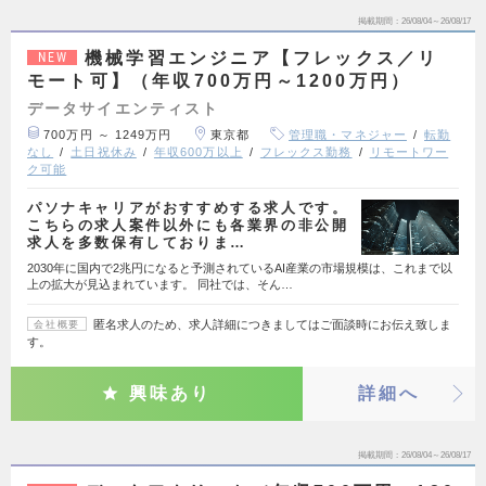
掲載期間
26/08/04～26/08/17
機械学習エンジニア【フレックス／リ
NEW
モート可】（年収700万円～1200万円）
データサイエンティスト
700万円 ～ 1249万円
東京都
管理職・マネジャー
転勤
なし
土日祝休み
年収600万以上
フレックス勤務
リモートワー
ク可能
パソナキャリアがおすすめする求人です。
こちらの求人案件以外にも各業界の非公開
求人を多数保有しておりま…
2030年に国内で2兆円になると予測されているAI産業の市場規模は、これまで以
上の拡大が見込まれています。 同社では、そん…
匿名求人のため、求人詳細につきましてはご面談時にお伝え致しま
会社概要
す。
興味あり
詳細へ
掲載期間
26/08/04～26/08/17