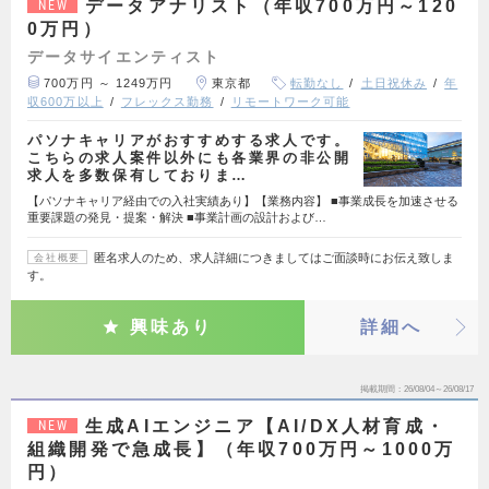
データアナリスト（年収700万円～120
NEW
0万円）
データサイエンティスト
700万円 ～ 1249万円
東京都
転勤なし
土日祝休み
年
収600万以上
フレックス勤務
リモートワーク可能
パソナキャリアがおすすめする求人です。
こちらの求人案件以外にも各業界の非公開
求人を多数保有しておりま…
【パソナキャリア経由での入社実績あり】【業務内容】 ■事業成長を加速させる
重要課題の発見・提案・解決 ■事業計画の設計および…
匿名求人のため、求人詳細につきましてはご面談時にお伝え致しま
会社概要
す。
興味あり
詳細へ
掲載期間
26/08/04～26/08/17
生成AIエンジニア【AI/DX人材育成・
NEW
組織開発で急成長】（年収700万円～1000万
円）