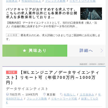
日祝休み
年収600万以上
フレックス勤務
リモートワーク可能
パソナキャリアがおすすめする求人です。
こちらの求人案件以外にも各業界の非公開
求人を多数保有しておりま…
【職務内容】 データサイエンティストとして、当行の口座保有者（個人・法
人）の金融行動に由来するデータや市場データ等の行内外…
匿名求人のため、求人詳細につきましてはご面談時にお伝え致しま
会社概要
す。
興味あり
詳細へ
掲載期間
26/08/04～26/08/17
【MLエンジニア／データサイエンティ
NEW
スト】リモート可（年収700万円～1000万
円）
データサイエンティスト
700万円 ～ 1049万円
東京都
転勤なし
土日祝休み
年
収600万以上
フレックス勤務
リモートワーク可能
副業してもO
K