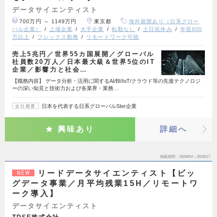
データサイエンティスト
700万円 ～ 1149万円
東京都
海外展開あり（日系グロー
バル企業）
上場企業
大手企業
転勤なし
土日祝休み
年収600
万以上
フレックス勤務
リモートワーク可能
売上5兆円／世界55カ国展開／グローバル
社員数20万人／日本最大級＆世界5位のIT
企業／影響力と社会…
【職務内容】 データ分析・活用に関するAI/BI/IoT/クラウド等の先進テクノロジ
ーの深い知見と技術力および各業界・業務…
日本を代表する日系グローバルSIer企業
会社概要
興味あり
詳細へ
掲載期間
26/08/04～26/08/17
リードデータサイエンティスト【ビッ
NEW
グデータ事業／月平均残業15H／リモートワ
ーク導入】
データサイエンティスト