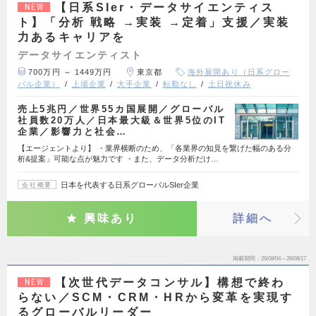
【日系SIer・データサイエンティス
NEW
ト】「分析 戦略 →実装 →定着」支援／実装
力あるキャリアを
データサイエンティスト
700万円 ～ 1449万円
東京都
海外展開あり（日系グロー
バル企業）
上場企業
大手企業
転勤なし
土日祝休み
売上5兆円／世界55カ国展開／グローバル
社員数20万人／日本最大級＆世界5位のIT
企業／影響力と社会…
【エージェントより】 ・業界横断のため、「各業界の知見を繋げた幅のある分
析&提案」可能な点が魅力です ・また、データ分析だけ…
日本を代表する日系グローバルSIer企業
会社概要
興味あり
詳細へ
掲載期間
26/08/04～26/08/17
【次世代データコンサル】構想で終わ
NEW
らない／SCM・CRM・HRから変革を実現す
るグローバルリーダー