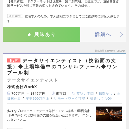
【募集背景】 ドクターネットは現在を「第二創業期」と位置づけ、遠隔画像診
断サービスを軸に事業の拡大を進めています。 その成長…
匿名求人のため、求人詳細につきましてはご面談時にお伝え致しま
会社概要
す。
興味あり
詳細へ
掲載期間
26/08/04～26/08/17
データサイエンティスト（技術面の支
NEW
援）◆上場準備中のコンサルファーム◆ワン
プール制
データサイエンティスト
株式会社WorkX
700万円 ～ 1549万円
東京都
英語力不問
転勤なし
土
日祝休み
年収600万以上
リモートワーク可能
副業してもOK
多様なプロジェクトでデータ分析・モデル構築・運用設計
（MLOps）など技術面の支援を担当いただきます。 Iコンサ
ルタントと…