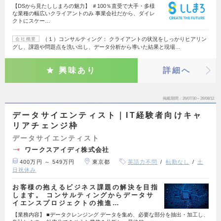
【DSから見たししまろの魅力】 ＃100％直受で大手・多様
な業種の幅広いクライアントのみ 事業会社だから、ダイレ
クトにスケー…
（１）コンサルティング： クライアントの状況をしっかりヒアリン
会社概要
グし、課題や問題点を洗い出し、データ分析から導いた結果と現場…
興味あり
詳細へ
掲載期間
26/07/30～26/08/12
データサイエンティスト｜IT経験者向けキャ
リアチェンジ枠
データサイエンティスト
ワークスアイディ株式会社
400万円 ～ 549万円
東京都
英語力不問
転勤なし
土
日祝休み
お客様の抱えるビジネス課題の解決を目指
します。 コンサルティングからデータサ
イエンスプロジェクトの推進…
【業務内容】 ■データクレンジング データを集め、必要な部分を抽出・加工し、