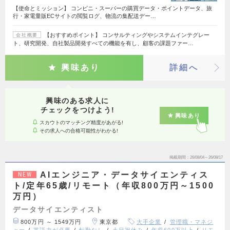
【使命とミッション】 コンビニ・スーパーの購買データ・ポイントデータ、旅
行・家電量販ECサイトの閲覧ログ、物流の集配送デー…
【おすすめポイント】 コンサルティングやシステムインテグレー
会社概要
ト、研究開発、自社製品開発すべての機能を有し、顧客の課題ファー…
興味あり
詳細へ
興味のある求人に
チェックをつけよう!
興味あり
スカウトのマッチング精度があがる!
その求人への合格可能性がわかる!
掲載期間
26/08/04～26/08/17
AIエンジニア・データサイエンティス
NEW
ト/定年65歳/リモート（年収800万円～1500
万円）
データサイエンティスト
800万円 ～ 1549万円
東京都
大手企業
管理職・マネジ