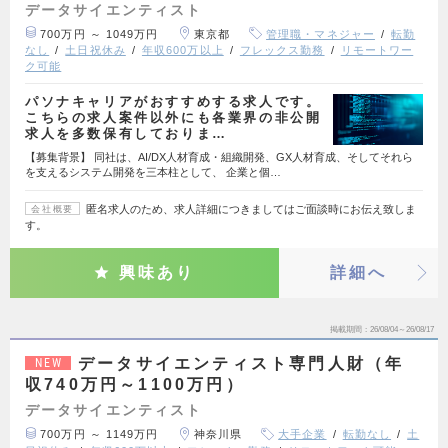
データサイエンティスト
700万円 ～ 1049万円
東京都
管理職・マネジャー
転勤
なし
土日祝休み
年収600万以上
フレックス勤務
リモートワー
ク可能
パソナキャリアがおすすめする求人です。
こちらの求人案件以外にも各業界の非公開
求人を多数保有しておりま…
【募集背景】 同社は、AI/DX人材育成・組織開発、GX人材育成、そしてそれら
を支えるシステム開発を三本柱として、 企業と個…
匿名求人のため、求人詳細につきましてはご面談時にお伝え致しま
会社概要
す。
興味あり
詳細へ
掲載期間
26/08/04～26/08/17
データサイエンティスト専門人財（年
NEW
収740万円～1100万円）
データサイエンティスト
700万円 ～ 1149万円
神奈川県
大手企業
転勤なし
土