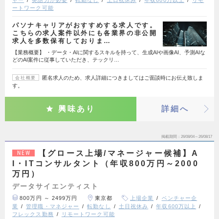
ャー
英語力が必要
転勤なし
土日祝休み
年収600万以上
リモ
ートワーク可能
パソナキャリアがおすすめする求人です。
こちらの求人案件以外にも各業界の非公開
求人を多数保有しておりま…
【業務概要】 ・データ・AIに関するスキルを持って、生成AIや画像AI、予測AIな
どのAI案件に従事していただき、テックリ…
匿名求人のため、求人詳細につきましてはご面談時にお伝え致しま
会社概要
す。
興味あり
詳細へ
掲載期間
26/08/04～26/08/17
【グロース上場/マネージャー候補】A
NEW
I・ITコンサルタント（年収800万円～2000
万円）
データサイエンティスト
800万円 ～ 2499万円
東京都
上場企業
ベンチャー企
業
管理職・マネジャー
転勤なし
土日祝休み
年収600万以上
フレックス勤務
リモートワーク可能