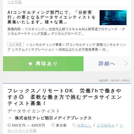
ーク可能
AIコンサルティング部門にて、「分析実
行」の要となるデータサイエンティストを
募集いたします。様々な業…
業務内容 ・リスキリング→ 次世代人材リスキル＆AI人材育成プロデュース ・デ
ジタルマーケティング支援→ デジタルグロースプ…
＜コンサルティング事業＞ ITコンサルティング 業務コンサルティン
会社概要
グ システムインテグレーション ＜自由なはたらき方推進事業＞ 仕…
興味あり
詳細へ
掲載期間
26/07/30～26/08/12
フレックス／リモートOK 労働7hで働きや
すさ◎ 柔軟な働き方で挑むデータサイエン
ティスト募集！
データサイエンティスト
株式会社テレビ朝日メディアプレックス
500万円 ～ 699万円
東京都
転勤なし
土日祝休み
リ
モートワーク可能