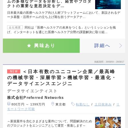
ムの多様なデータを分析し、経営やプロダ
クトの重要な意思決定をデ…
日本最大級の医療ヘルスケア向け人材プラットフォームにおいて、新設されるデ
ータ基盤・活用チームの立ち上げ期を担うデータアナ…
同社は「医療ヘルスケアの未来をつくる」というミッションを掲
会社概要
げ、インターネットを通じた医療ヘルスケア分野の課題解決に取り組…
興味あり
詳細へ
掲載期間
26/08/04～26/08/17
＜日本有数のユニコーン企業／最高峰
NEW
の機械学習・深層学習＞機械学習・最適化・
データサイエンスエンジニ
データサイエンティスト
株式会社Preferred Networks
800万円 ～ 1399万円
東京都
転勤なし
土日祝休み
リ
モートワーク可能
～新規案件を含むさまざまな案件について、問題解決のため
のプロジェクトをエンジニアとして運営・推進します～