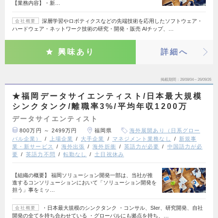
【業務内容】・新…
深層学習やロボティクスなどの先端技術を応用したソフトウェア・
会社概要
ハードウェア・ネットワーク技術の研究・開発・販売 AIチップ、…
興味あり
詳細へ
掲載期間
26/08/04～26/09/26
★福岡データサイエンティスト/日本最大規模
シンクタンク/離職率3%/平均年収1200万
データサイエンティスト
800万円 ～ 2499万円
福岡県
海外展開あり（日系グロー
バル企業）
上場企業
大手企業
マネジメント業務なし
新規事
業・新サービス
海外出張
海外折衝
英語力が必要
中国語力が必
要
英語力不問
転勤なし
土日祝休み
【組織の概要】 福岡ソリューション開発一部は、当社が推
進するコンソリューションにおいて「ソリューション開発を
担う」事をミッ…
・日本最大規模のシンクタンク ・コンサル、SIer、研究開発、自社
会社概要
開発の全てを持ち合わせている ・グローバルにも拠点を持ち、…