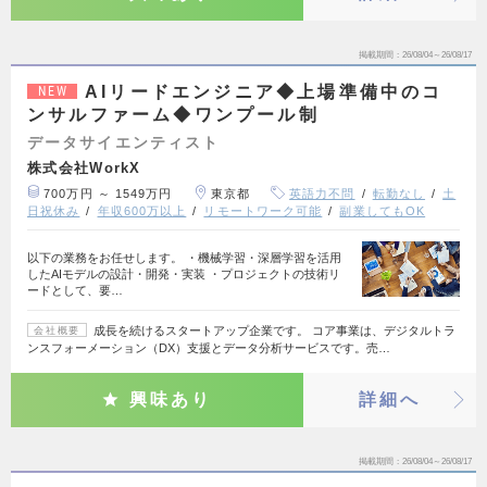
掲載期間
26/08/04～26/08/17
AIリードエンジニア◆上場準備中のコ
NEW
ンサルファーム◆ワンプール制
データサイエンティスト
株式会社WorkX
700万円 ～ 1549万円
東京都
英語力不問
転勤なし
土
日祝休み
年収600万以上
リモートワーク可能
副業してもOK
以下の業務をお任せします。 ・機械学習・深層学習を活用
したAIモデルの設計・開発・実装 ・プロジェクトの技術リ
ードとして、要…
成長を続けるスタートアップ企業です。 コア事業は、デジタルトラ
会社概要
ンスフォーメーション（DX）支援とデータ分析サービスです。売…
興味あり
詳細へ
掲載期間
26/08/04～26/08/17