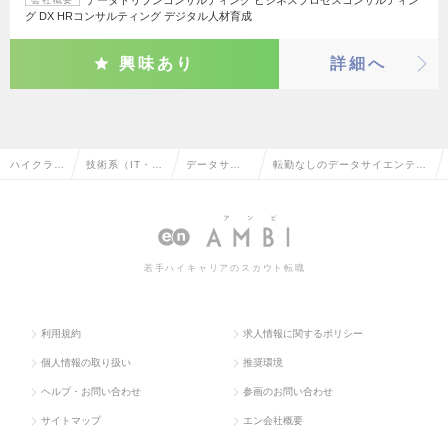
データドリブンコンサルティング ビジネスプロセスコンサルティン
会社概要
グ DX HRコンサルティング デジタル人材育成
興味あり
詳細へ
ハイクラス
技術系（IT・W
データサイ
転勤なしのデータサイエンティ
求人TOP
eb・通信系）
エンティス
ストの転職・求人情報一覧
ト
若手ハイキャリアのスカウト転職
利用規約
求人情報に関するポリシー
個人情報の取り扱い
推奨環境
ヘルプ・お問い合わせ
参画のお問い合わせ
サイトマップ
エン会社概要