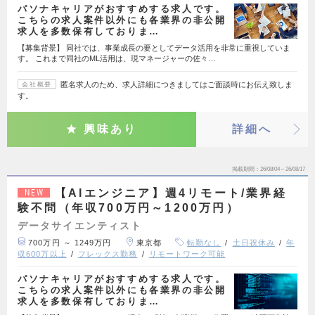
パソナキャリアがおすすめする求人です。
こちらの求人案件以外にも各業界の非公開
求人を多数保有しておりま…
【募集背景】 同社では、事業成長の要としてデータ活用を非常に重視していま
す。 これまで同社のML活用は、現マネージャーの佐々…
匿名求人のため、求人詳細につきましてはご面談時にお伝え致しま
会社概要
す。
興味あり
詳細へ
掲載期間
26/08/04～26/08/17
【AIエンジニア】週4リモート/業界経
NEW
験不問（年収700万円～1200万円）
データサイエンティスト
700万円 ～ 1249万円
東京都
転勤なし
土日祝休み
年
収600万以上
フレックス勤務
リモートワーク可能
パソナキャリアがおすすめする求人です。
こちらの求人案件以外にも各業界の非公開
求人を多数保有しておりま…