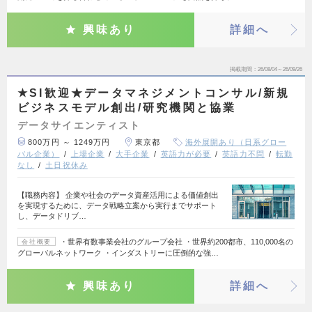
興味あり
詳細へ
掲載期間
26/08/04～26/09/26
★SI歓迎★データマネジメントコンサル/新規
ビジネスモデル創出/研究機関と協業
データサイエンティスト
800万円 ～ 1249万円
東京都
海外展開あり（日系グロー
バル企業）
上場企業
大手企業
英語力が必要
英語力不問
転勤
なし
土日祝休み
【職務内容】 企業や社会のデータ資産活用による価値創出
を実現するために、データ戦略立案から実行までサポート
し、データドリブ…
・世界有数事業会社のグループ会社 ・世界約200都市、110,000名の
会社概要
グローバルネットワーク ・インダストリーに圧倒的な強…
興味あり
詳細へ