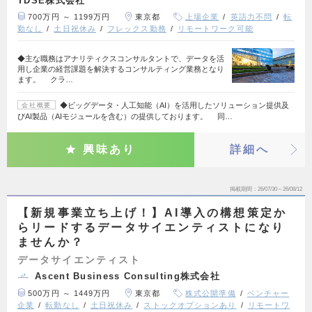
TDSE株式会社
700万円 ～ 1199万円
東京都
上場企業
英語力不問
転
勤なし
土日祝休み
フレックス勤務
リモートワーク可能
◆主な職務はアナリティクスコンサルタントで、データを活
用し企業の経営課題を解決するコンサルティング業務となり
ます。 クラ…
◆ビッグデータ・人工知能（AI）を活用したソリューション提供及
会社概要
びAI製品（AIモジュールを含む）の提供しております。 同…
興味あり
詳細へ
掲載期間
26/07/30～26/08/12
【新規事業立ち上げ！】AI導入の構想策定か
らリードするデータサイエンティストになり
ませんか？
データサイエンティスト
Ascent Business Consulting株式会社
500万円 ～ 1449万円
東京都
株式公開準備
ベンチャー
企業
転勤なし
土日祝休み
ストックオプションあり
リモートワ