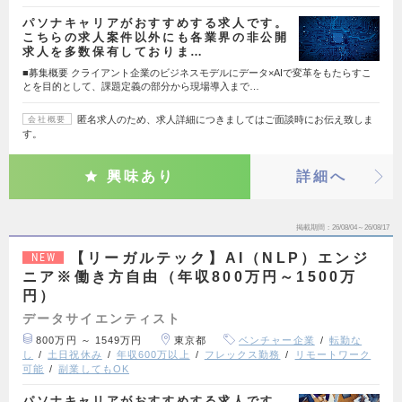
パソナキャリアがおすすめする求人です。
こちらの求人案件以外にも各業界の非公開
求人を多数保有しておりま…
■募集概要 クライアント企業のビジネスモデルにデータ×AIで変革をもたらすこ
とを目的として、課題定義の部分から現場導入まで…
匿名求人のため、求人詳細につきましてはご面談時にお伝え致しま
会社概要
す。
興味あり
詳細へ
掲載期間
26/08/04～26/08/17
【リーガルテック】AI（NLP）エンジ
NEW
ニア※働き方自由（年収800万円～1500万
円）
データサイエンティスト
800万円 ～ 1549万円
東京都
ベンチャー企業
転勤な
し
土日祝休み
年収600万以上
フレックス勤務
リモートワーク
可能
副業してもOK
パソナキャリアがおすすめする求人です。