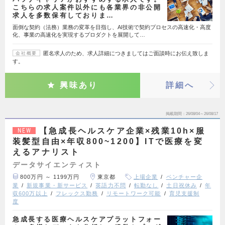
こちらの求人案件以外にも各業界の非公開
求人を多数保有しておりま…
面倒な契約（法務）業務の変革を目指し、AI技術で契約プロセスの高速化・高度
化、事業の高速化を実現するプロダクトを展開して…
匿名求人のため、求人詳細につきましてはご面談時にお伝え致しま
会社概要
す。
興味あり
詳細へ
掲載期間
26/08/04～26/08/17
【急成長ヘルスケア企業×残業10h×服
NEW
装髪型自由×年収800~1200】ITで医療を変
えるアナリスト
データサイエンティスト
800万円 ～ 1199万円
東京都
上場企業
ベンチャー企
業
新規事業・新サービス
英語力不問
転勤なし
土日祝休み
年
収600万以上
フレックス勤務
リモートワーク可能
育児支援制
度
急成長する医療ヘルスケアプラットフォー