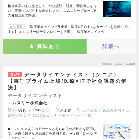
担当事業の主担当として、分析設計、開発、示唆出しを行
い、事業インパクトを創出します。 エムスリーグループ内
の各担当者の問題…
【医療業界のインフラ企業。医療×ITで様々なサービスを提供してい
会社概要
ます】 エムスリーはテクノロジーを活用し、医療業界にイノベ…
興味あり
詳細へ
掲載期間
26/08/07～26/08/20
データサイエンティスト（シニア）
NEW
【東証プライム上場/医療×ITで社会課題の解
決】
データサイエンティスト
エムスリー株式会社
700万円 ～ 1249万円
東京都
上場企業
英語力不問
土
日祝休み
年収600万以上
リモートワーク可能
■ミッション あらゆるデータとあらゆる分析技術を活用し
て、医療に最適な意思決定を適用する。 ■役職／ロール デ
ータサイエンティ…