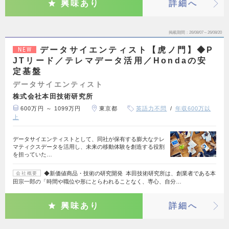
興味あり
詳細へ
掲載期間
26/08/07～26/08/20
データサイエンティスト【虎ノ門】◆P
NEW
JTリード／テレマデータ活用／Hondaの安
定基盤
データサイエンティスト
株式会社本田技術研究所
600万円 ～ 1099万円
東京都
英語力不問
年収600万以
上
データサイエンティストとして、同社が保有する膨大なテレ
マティクスデータを活用し、未来の移動体験を創造する役割
を担っていた…
◆新価値商品・技術の研究開発 本田技術研究所は、創業者である本
会社概要
田宗一郎の「時間や職位や形にとらわれることなく、専心、自分…
興味あり
詳細へ