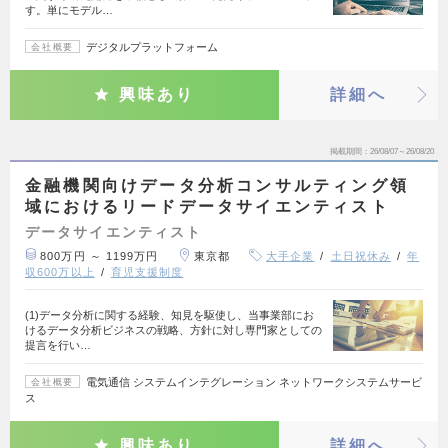
す。単にモデル…
デジタルプラットフォーム
会社概要
興味あり
詳細へ
掲載期間
26/08/07～26/08/20
金融機関向けデータ分析コンサルティング領
域におけるリードデータサイエンティスト
データサイエンティスト
800万円 ～ 1199万円
東京都
大手企業
土日祝休み
年
収600万以上
育児支援制度
(1)データ分析に関する経験、知見を駆使し、当事業部にお
けるデータ分析ビジネスの戦略、方針に対し専門家としての
提言を行い…
電気通信 システムインテグレーション ネットワークシステムサービ
会社概要
ス
興味あり
詳細へ