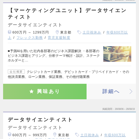
【マーケティングユニット】データサイエン
ティスト
データサイエンティスト
600万円 ～ 1299万円
東京都
土日祝休み
年収600万以
上
フレックス勤務
育児支援制度
■予測AIを用いた社内各部署のビジネス課題解決 ・各部署の
ビジネス課題ヒアリング、分析テーマ検討・設計、ステーク
ホルダーと…
クレジットカード業務、デビットカード・プリペイドカード・その
会社概要
他決済業務、ローン業務、保証業務、その他付随業務
興味あり
詳細へ
掲載期間
26/08/06～26/08/19
データサイエンティスト
データサイエンティスト
600万円 ～ 999万円
東京都
土日祝休み
年収600万以