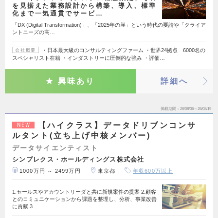
を見据えた業務設計から構築、導入、標準
化まで一気通貫でサービ…
「DX (Digital Transformation)」、「2025年の崖」という時代の要請や「クライア
ントニーズの高…
・日本最大級のコンサルティングファーム ・世界24拠点 6000名の
会社概要
スペシャリスト在籍 ・インダストリーに圧倒的な強み ・評価…
興味あり
詳細へ
掲載期間
26/08/06～26/08/19
【ハイクラス】データドリブンコンサ
NEW
ルタント(立ち上げ中核メンバー)
データサイエンティスト
シンプレクス・ホールディングス株式会社
1000万円 ～ 2499万円
東京都
年収600万以上
1.セールスやアカウントリーダと共に新規案件の提案 2.顧客
とのコミュニケーションから課題を整理し、分析、事業改善
に貢献 3…