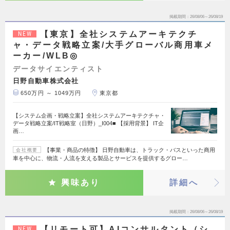
掲載期間
26/08/06～26/08/19
【東京】全社システムアーキテクチ
NEW
ャ・データ戦略立案/大手グローバル商用車メ
ーカー/WLB◎
データサイエンティスト
日野自動車株式会社
650万円 ～ 1049万円
東京都
【システム企画・戦略立案】全社システムアーキテクチャ・
データ戦略立案/IT戦略室（日野）_I004■ 【採用背景】 IT企
画…
【事業・商品の特徴】 日野自動車は、トラック・バスといった商用
会社概要
車を中心に、物流・人流を支える製品とサービスを提供するグロー…
興味あり
詳細へ
掲載期間
26/08/06～26/08/19
【リモート可】AIコンサルタント（シ
NEW