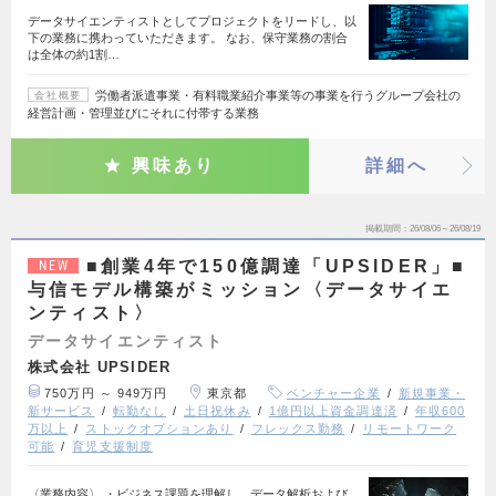
データサイエンティストとしてプロジェクトをリードし、以
下の業務に携わっていただきます。 なお、保守業務の割合
は全体の約1割…
労働者派遣事業・有料職業紹介事業等の事業を行うグループ会社の
会社概要
経営計画・管理並びにそれに付帯する業務
興味あり
詳細へ
掲載期間
26/08/06～26/08/19
■創業4年で150億調達「UPSIDER」■
NEW
与信モデル構築がミッション〈データサイエ
ンティスト〉
データサイエンティスト
株式会社 UPSIDER
750万円 ～ 949万円
東京都
ベンチャー企業
新規事業・
新サービス
転勤なし
土日祝休み
1億円以上資金調達済
年収600
万以上
ストックオプションあり
フレックス勤務
リモートワーク
可能
育児支援制度
〈業務内容〉 ・ビジネス課題を理解し、データ解析および