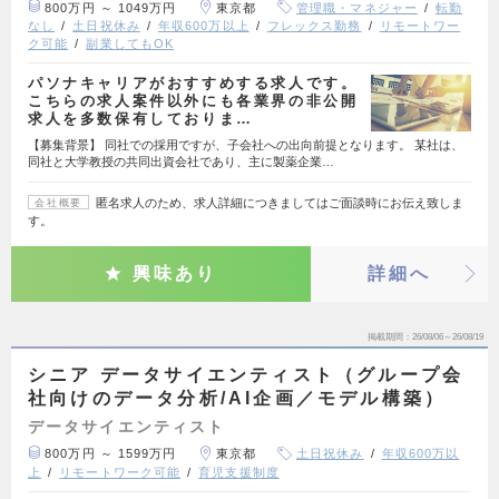
800万円 ～ 1049万円
東京都
管理職・マネジャー
転勤
なし
土日祝休み
年収600万以上
フレックス勤務
リモートワー
ク可能
副業してもOK
パソナキャリアがおすすめする求人です。
こちらの求人案件以外にも各業界の非公開
求人を多数保有しておりま…
【募集背景】 同社での採用ですが、子会社への出向前提となります。 某社は、
同社と大学教授の共同出資会社であり、主に製薬企業…
匿名求人のため、求人詳細につきましてはご面談時にお伝え致しま
会社概要
す。
興味あり
詳細へ
掲載期間
26/08/06～26/08/19
シニア データサイエンティスト（グループ会
社向けのデータ分析/AI企画／モデル構築）
データサイエンティスト
800万円 ～ 1599万円
東京都
土日祝休み
年収600万以
上
リモートワーク可能
育児支援制度