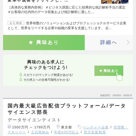
変革や成長をデザインし、…
［具体的な業務内容例］ ＃ビジネス課題に応じた効果的な統計解析手法の選定
＃お客様の社内外のデータ収集および統計解析に適した…
世界有数のソリューションおよびプロフェッショナルサービス企業
会社概要
として、世界をリードする企業や組織の変革を支援しています。 企…
興味あり
詳細へ
興味のある求人に
チェックをつけよう!
興味あり
スカウトのマッチング精度があがる!
その求人への合格可能性がわかる!
掲載期間
26/08/06～26/08/19
国内最大級広告配信プラットフォーム/データ
サイエンス部長
データサイエンティスト
1500万円 ～ 1799万円
東京都
ベンチャー企業
管理職・
マネジャー
土日祝休み
年収600万以上
育児支援制度