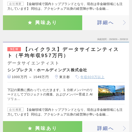
【金融領域で国内トップブランドとなり、現在は非金融領域にも注
会社概要
力しています】 同社は、アクセンチュア出身の経営陣が率いる金融…
興味あり
詳細へ
掲載期間
26/08/06～26/08/19
【ハイクラス】データサイエンティス
NEW
ト（平均年収957万円）
データサイエンティスト
シンプレクス・ホールディングス株式会社
1000万円 ～ 1549万円
東京都
年収600万以上
下記の業務に携わっていただきます。 1. 分析メンバーのリ
ードとしてプロジェクトの推進、およびメンバー育成 2. AI
ソリュ…
【金融領域で国内トップブランドとなり、現在は非金融領域にも注
会社概要
力しています】 同社は、アクセンチュア出身の経営陣が率いる金融…
興味あり
詳細へ