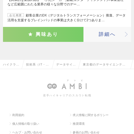
など広範囲にわたる業界の様々な分野でのデー…
顧客企業のDX（デジタルトランスフォーメーション）推進、データ
会社概要
活用を支援するブレインパッドの事業は大きく分けて2つありま…
興味あり
詳細へ
ハイクラス
技術系（IT・W
データサイエ
東京都のデータサイエンティ
求人TOP
eb・通信系）
ンティスト
ストの転職・求人情報一覧
若手ハイキャリアのスカウト転職
利用規約
求人情報に関するポリシー
個人情報の取り扱い
推奨環境
ヘルプ・お問い合わせ
参画のお問い合わせ