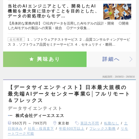
当社のAIエンジニアとして、開発したAI
機能を最大限に活かすことを目的とした、
データの前処理からモデ…
【具体的な業務内容】 ◎社内データを活用したAIモデルの設計・開発 ◎開発
したAIモデルの製品への実装・統合 ◎データ収集…
１．ソフトウェアテストサービス ２．品質コンサルティングサービ
会社概要
ス ３．ソフトウェア品質セミナーサービス ４．セキュリティ・脆弱…
興味あり
詳細へ
掲載期間
26/08/03～26/08/16
【データサイエンティスト】日本最大規模の
最先端AIデータセンター事業G│フルリモート
＆フレックス
データサイエンティスト
株式会社ディーエスエス
550万円 ～ 799万円
東京都
英語力不問
転勤なし
土
日祝休み
社長・役員直下
年収600万以上
フレックス勤務
リモ
ートワーク可能