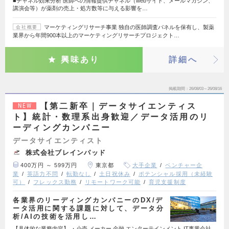
■チャネル効果分析 医師への情報提供チャネル（webサイト、メールマガジン、
講演会等）が薬剤の売上・処方数等に与える影響を…
マーケティングリサーチ事業 独自の医師調査パネルを保有し、製薬
会社概要
業界から年間900本以上のマーケティングリサーチプロジェクト…
興味あり
詳細へ
掲載期間
26/08/03～26/08/16
【第二新卒｜データサイエンティス
NEW
ト】統計・数理系出身歓迎／データ活用のリ
ーディングカンパニー
データサイエンティスト
株式会社ブレインパッド
400万円 ～ 599万円
東京都
大手企業
ベンチャー企
業
英語力不問
転勤なし
土日祝休み
ポテンシャル採用（未経験
可）
フレックス勤務
リモートワーク可能
育児支援制度
各業界のリーディングカンパニーのDX/デ
ータ活用に関する課題に対して、データ分
析/AIの技術を活用し…
【具体的な業務内容】 ・小売,メーカー,金融,エンターテインメント,IT事業会社