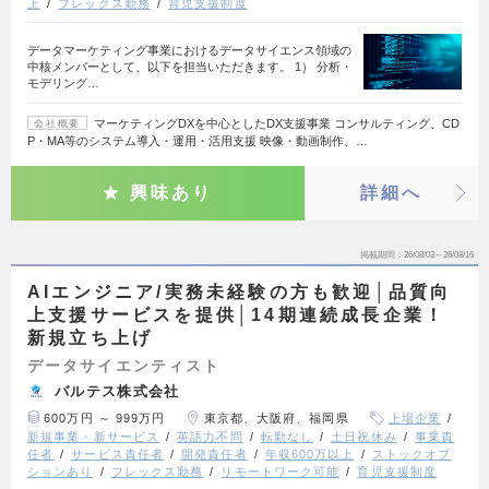
上
フレックス勤務
育児支援制度
データマーケティング事業におけるデータサイエンス領域の
中核メンバーとして、以下を担当いただきます。 1） 分析・
モデリング…
マーケティングDXを中心としたDX支援事業 コンサルティング、CD
会社概要
P・MA等のシステム導入・運用・活用支援 映像・動画制作、…
興味あり
詳細へ
掲載期間
26/08/03～26/08/16
AIエンジニア/実務未経験の方も歓迎│品質向
上支援サービスを提供│14期連続成長企業！
新規立ち上げ
データサイエンティスト
バルテス株式会社
600万円 ～ 999万円
東京都、大阪府、福岡県
上場企業
新規事業・新サービス
英語力不問
転勤なし
土日祝休み
事業責
任者
サービス責任者
開発責任者
年収600万以上
ストックオプ
ションあり
フレックス勤務
リモートワーク可能
育児支援制度