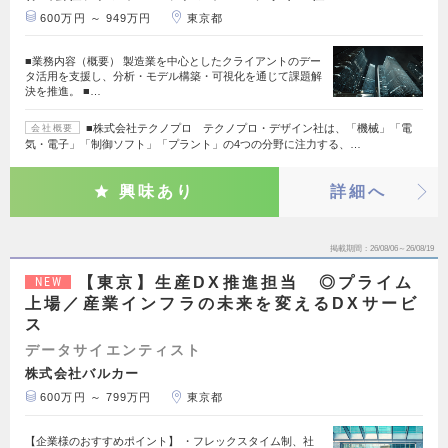
600万円 ～ 949万円
東京都
■業務内容（概要） 製造業を中心としたクライアントのデー
タ活用を支援し、分析・モデル構築・可視化を通じて課題解
決を推進。 ■…
■株式会社テクノプロ テクノプロ・デザイン社は、「機械」「電
会社概要
気・電子」「制御ソフト」「プラント」の4つの分野に注力する、…
興味あり
詳細へ
掲載期間
26/08/06～26/08/19
【東京】生産DX推進担当 ◎プライム
NEW
上場／産業インフラの未来を変えるDXサービ
ス
データサイエンティスト
株式会社バルカー
600万円 ～ 799万円
東京都
【企業様のおすすめポイント】 ・フレックスタイム制、社