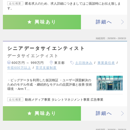
匿名求人のため、求人詳細につきましてはご面談時にお伝え致しま
会社概要
す。
興味あり
詳細へ
掲載期間
26/08/06～26/08/19
シニアデータサイエンティスト
データサイエンティスト
600万円 ～ 999万円
東京都
土日祝休み
事業責任者
年収600万以上
育児支援制度
・ビッグデータを利用した仮説検証 ・ユーザー課題解決の
ためのモデル作成 ・継続的なモデルの品質評価と改善 技術
環境 ・Arm T…
動画メディア事業 タレントマネジメント事業 広告事業
会社概要
興味あり
詳細へ
掲載期間
26/08/06～26/08/19