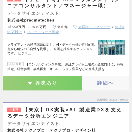
ニアコンサルタント／マネージャー職）
データサイエンティスト
株式会社pragmateches
650万円 ～ 1049万円
東京都
管理職・マネジャー
年収6
00万以上
リモートワーク可能
クライアントの経営課題に対し、AI・データ分析の専門的観
点から解決の方向性を提示し、 企画を推進するポジション
です。 ビジネ…
【コンサルティング事業】 東証プライム上場の大企業向けに、戦略
会社概要
策定、経営参謀、事業再生、オペレーション変革などの企業支援を…
興味あり
詳細へ
掲載期間
26/08/06～26/08/19
【東京】DX実装×AI_製造業DXを支え
NEW
るデータ分析エンジニア
データサイエンティスト
株式会社テクノプロ テクノプロ・デザイン社