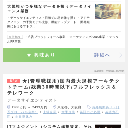
大規模かつ多様なデータを扱うデータサイ
エンス業務
・データサイエンティスト目線での将来像を描く ・アドテ
クノロジーの予測モデル改修、機能アップデート ・開発組
織におけるマネジ…
・広告プラットフォーム事業 ・マーケティングSaaS事業 ・デジタ
会社概要
ルPR事業
興味あり
詳細へ
掲載期間
26/08/06～26/08/19
★(管理職採用)国内最大規模アーキテク
NEW
トチーム/残業30時間以下/フルフレックス＆
テレワーク
データサイエンティスト
1200万円 ～ 2499万円
東京都、大阪府
海外展開あり（日
系グローバル企業）
上場企業
大手企業
英語力が必要
英語力不
問
土日祝休み
ITマネジメント（システム構想策定、それ