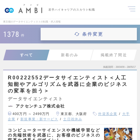
若手ハイキャリアのスカウト転職
東京都のデータサイエンティストの転職・求人情報
1378
条件変更
件
すべて
新着のみ
掲載終了間近
掲載期間
26/04/09～28/05/17
R00222552データサイエンティスト＜人工
知能やアルゴリズムを武器に企業のビジネス
の変革を担う＞
データサイエンティスト
アクセンチュア株式会社
400万円 ～ 2499万円
東京都、大阪府
外資系企業
大手
企業
新規事業・新サービス
土日祝休み
コンピューターサイエンスや機械学習など
の先端技術を武器に、お客様のビジネスの