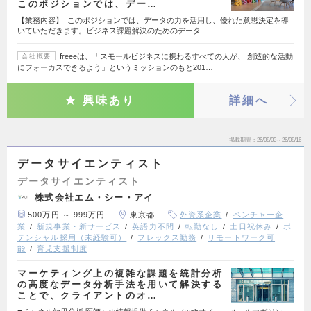
このポジションでは、デー…
【業務内容】 このポジションでは、データの力を活用し、優れた意思決定を導
いていただきます。ビジネス課題解決のためのデータ…
freeeは、「スモールビジネスに携わるすべての人が、 創造的な活動
会社概要
にフォーカスできるよう」というミッションのもと201…
興味あり
詳細へ
掲載期間
26/08/03～26/08/16
データサイエンティスト
データサイエンティスト
株式会社エム・シー・アイ
500万円 ～ 999万円
東京都
外資系企業
ベンチャー企
業
新規事業・新サービス
英語力不問
転勤なし
土日祝休み
ポ
テンシャル採用（未経験可）
フレックス勤務
リモートワーク可
能
育児支援制度
マーケティング上の複雑な課題を統計分析
の高度なデータ分析手法を用いて解決する
ことで、クライアントのオ…