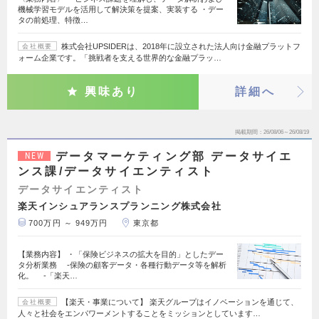
機械学習モデルを活用して解決策を提案、実装する ・デー
タの前処理、特徴…
株式会社UPSIDERは、2018年に設立された法人向け金融プラットフ
会社概要
ォーム企業です。「挑戦者を支える世界的な金融プラッ…
興味あり
詳細へ
掲載期間
26/08/06～26/08/19
データマーケティング部 データサイエ
NEW
ンス課/データサイエンティスト
データサイエンティスト
楽天インシュアランスプランニング株式会社
700万円 ～ 949万円
東京都
【業務内容】 ・「保険ビジネスの拡大を目的」としたデー
タ分析業務 ‐保険の顧客データ・各種行動データ等を解析
化。 ‐「楽天…
【楽天・事業について】 楽天グループはイノベーションを通じて、
会社概要
人々と社会をエンパワーメントすることをミッションとしています…