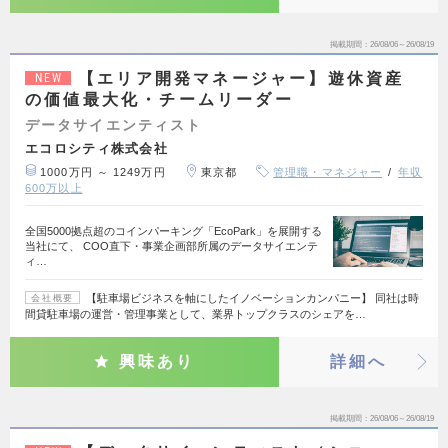
掲載期間
26/08/06～26/08/19
【エリア開発マネージャー】遊休資産
NEW
の価値最大化・チームリーダー
データサイエンティスト
エコロシティ株式会社
1000万円 ～ 1249万円
東京都
管理職・マネジャー
年収
600万以上
全国5000拠点超のコインパーキング「EcoPark」を展開する
当社にて、 COO直下・事業企画部所属のデータサイエンテ
ィ…
【駐車場ビジネスを軸にしたイノベーションカンパニー】 同社は時
会社概要
間貸駐車場の運営・管理事業として、業界トップクラスのシェアを…
興味あり
詳細へ
掲載期間
26/08/06～26/08/19