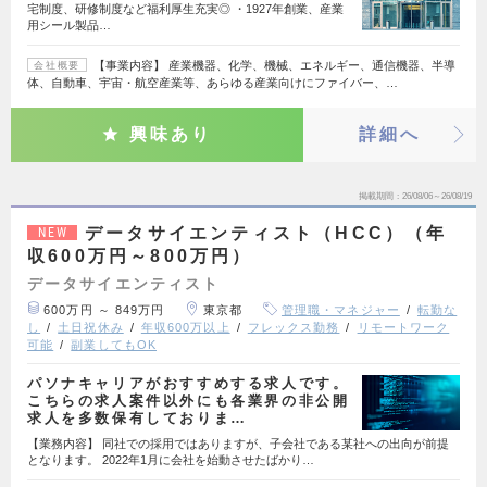
宅制度、研修制度など福利厚生充実◎ ・1927年創業、産業
用シール製品…
【事業内容】 産業機器、化学、機械、エネルギー、通信機器、半導
会社概要
体、自動車、宇宙・航空産業等、あらゆる産業向けにファイバー、…
興味あり
詳細へ
掲載期間
26/08/06～26/08/19
データサイエンティスト（HCC）（年
NEW
収600万円～800万円）
データサイエンティスト
600万円 ～ 849万円
東京都
管理職・マネジャー
転勤な
し
土日祝休み
年収600万以上
フレックス勤務
リモートワーク
可能
副業してもOK
パソナキャリアがおすすめする求人です。
こちらの求人案件以外にも各業界の非公開
求人を多数保有しておりま…
【業務内容】 同社での採用ではありますが、子会社である某社への出向が前提
となります。 2022年1月に会社を始動させたばかり…