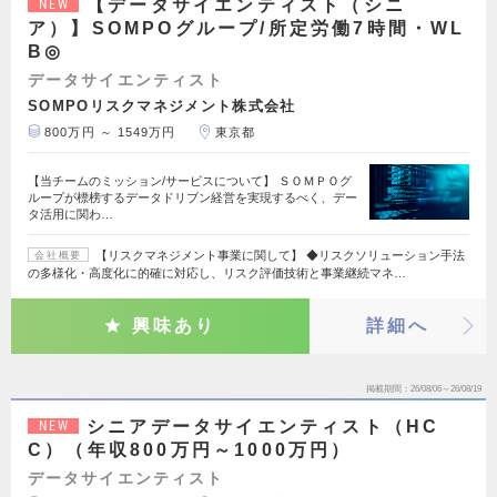
【データサイエンティスト（シニ
NEW
ア）】SOMPOグループ/所定労働7時間・WL
B◎
データサイエンティスト
SOMPOリスクマネジメント株式会社
800万円 ～ 1549万円
東京都
【当チームのミッション/サービスについて】 ＳＯＭＰＯグ
ループが標榜するデータドリブン経営を実現するべく、デー
タ活用に関わ…
【リスクマネジメント事業に関して】 ◆リスクソリューション手法
会社概要
の多様化・高度化に的確に対応し、リスク評価技術と事業継続マネ…
興味あり
詳細へ
掲載期間
26/08/06～26/08/19
シニアデータサイエンティスト（HC
NEW
C）（年収800万円～1000万円）
データサイエンティスト