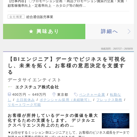
【仕事内容】 〇プロモーション企画​ ・商品プロモーション施策の立案・実施​ ・
顧客稼働率向上・定着率向上​ ・カタログ等の制作…
総合通信販売事業
会社概要
興味あり
詳細へ
掲載期間
26/07/27～26/08/09
【BIエンジニア】データでビジネスを可視化
し、未来を拓く。お客様の意思決定を支援す
る
データサイエンティスト
エクスチュア株式会社
400万円 ～ 649万円
東京都
ベンチャー企業
転勤な
し
土日祝休み
ポテンシャル採用（未経験可）
フレックス勤務
リモートワーク可能
お客様が所持しているデータの価値を最大
化するための支援をします。 デジタルエ
クスペリエンス向上のための…
▼お任せするミッション BIエンジニアとして、お客様のビジネス成長をデータで
加速させる重要な役割を担っていただきます。単に…