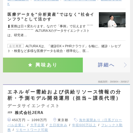
K
医療データを“分析資産”ではなく“社会イ
ンフラ”として活かす
▍業務は日々変わります。なので「事例」で伝えます ￣￣
￣￣￣￣￣￣￣￣ ALTURA Xのデータサイエンティスト
は、研究者…
ALTURA Xは、「健診DX × PHRクラウド」を軸に、健診・レセプ
会社概要
ト・検査など多様な医療データを統合・標準化し、医…
興味あり
詳細へ
掲載期間
26/08/04～26/08/17
エネルギー需給および供給リソース情報の分
析・予測モデル開発運用（担当～課長代理）
データサイエンティスト
株式会社JERA
450万円 ～ 1099万円
東京都
海外展開あり（日系グロー
バル企業）
大手企業
土日祝休み
年収600万以上
フレックス勤
務
リモートワーク可能