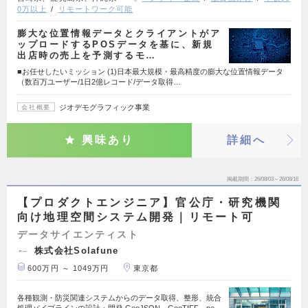
0万以上
リモートワーク可能
膨大な位置情報データとクライアントがア
ップロードするPOSデータを基に、新規
出店時の売上を予測するモ…
■お任せしたいミッション (1)日本最大規模・最高精度の膨大な位置情報データ
（数百万ユーザー/1日2億レコード/データ取得…
ジオデモグラフィック事業
会社概要
興味あり
詳細へ
掲載期間
26/08/03～26/08/16
【プロダクトエンジニア】官公庁・研究機関
向け地理空間システム開発｜リモート可
データサイエンティスト
株式会社Solafune
600万円 ～ 1049万円
東京都
各種観測・防災関連システムからのデータ取得、整形、統合