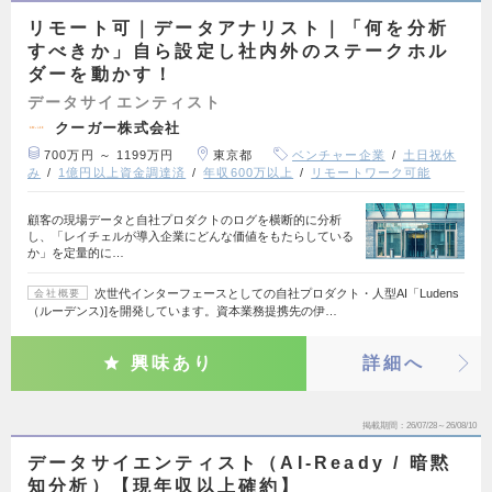
リモート可｜データアナリスト｜「何を分析
すべきか」自ら設定し社内外のステークホル
ダーを動かす！
データサイエンティスト
クーガー株式会社
700万円 ～ 1199万円
東京都
ベンチャー企業
土日祝休
み
1億円以上資金調達済
年収600万以上
リモートワーク可能
顧客の現場データと自社プロダクトのログを横断的に分析
し、「レイチェルが導入企業にどんな価値をもたらしている
か」を定量的に…
次世代インターフェースとしての自社プロダクト・人型AI「Ludens
会社概要
（ルーデンス)]を開発しています。資本業務提携先の伊…
興味あり
詳細へ
掲載期間
26/07/28～26/08/10
データサイエンティスト（AI-Ready / 暗黙
知分析）【現年収以上確約】