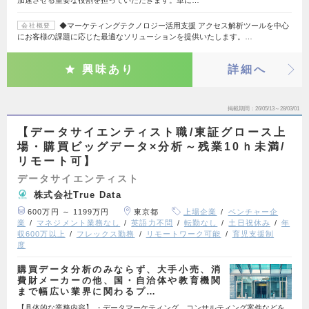
◆マーケティングテクノロジー活用支援 アクセス解析ツールを中心
会社概要
にお客様の課題に応じた最適なソリューションを提供いたします。…
興味あり
詳細へ
掲載期間
26/05/13～28/03/01
【データサイエンティスト職/東証グロース上
場・購買ビッグデータ×分析～残業10ｈ未満/
リモート可】
データサイエンティスト
株式会社True Data
600万円 ～ 1199万円
東京都
上場企業
ベンチャー企
業
マネジメント業務なし
英語力不問
転勤なし
土日祝休み
年
収600万以上
フレックス勤務
リモートワーク可能
育児支援制
度
購買データ分析のみならず、大手小売、消
費財メーカーの他、国・自治体や教育機関
まで幅広い業界に関わるプ…
【具体的な業務内容】 ・データマーケティング、コンサルティング案件などを