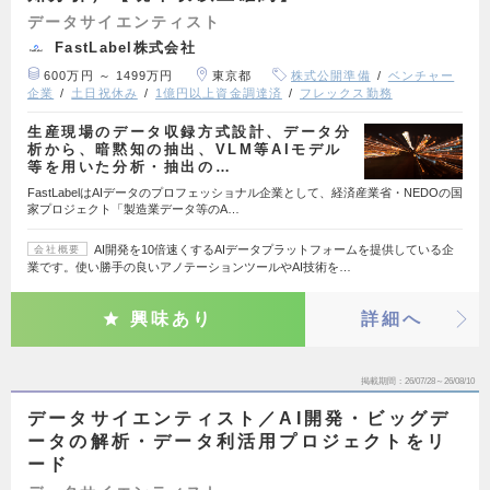
データサイエンティスト
FastLabel株式会社
600万円 ～ 1499万円
東京都
株式公開準備
ベンチャー
企業
土日祝休み
1億円以上資金調達済
フレックス勤務
生産現場のデータ収録方式設計、データ分
析から、暗黙知の抽出、VLM等AIモデル
等を用いた分析・抽出の…
FastLabelはAIデータのプロフェッショナル企業として、経済産業省・NEDOの国
家プロジェクト「製造業データ等のA…
AI開発を10倍速くするAIデータプラットフォームを提供している企
会社概要
業です。使い勝手の良いアノテーションツールやAI技術を…
興味あり
詳細へ
掲載期間
26/07/28～26/08/10
データサイエンティスト／AI開発・ビッグデ
ータの解析・データ利活用プロジェクトをリ
ード