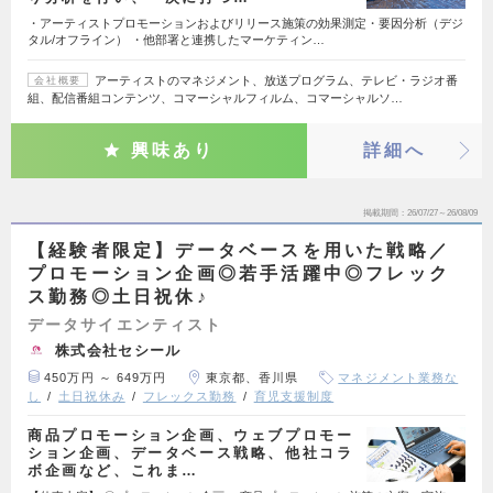
・アーティストプロモーションおよびリリース施策の効果測定・要因分析（デジ
タル/オフライン） ・他部署と連携したマーケティン…
アーティストのマネジメント、放送プログラム、テレビ・ラジオ番
会社概要
組、配信番組コンテンツ、コマーシャルフィルム、コマーシャルソ…
興味あり
詳細へ
掲載期間
26/07/27～26/08/09
【経験者限定】データベースを用いた戦略／
プロモーション企画◎若手活躍中◎フレック
ス勤務◎土日祝休♪
データサイエンティスト
株式会社セシール
450万円 ～ 649万円
東京都、香川県
マネジメント業務な
し
土日祝休み
フレックス勤務
育児支援制度
商品プロモーション企画​、ウェブプロモー
ション企画、データベース戦略​、他社コラ
ボ企画​など、これま…