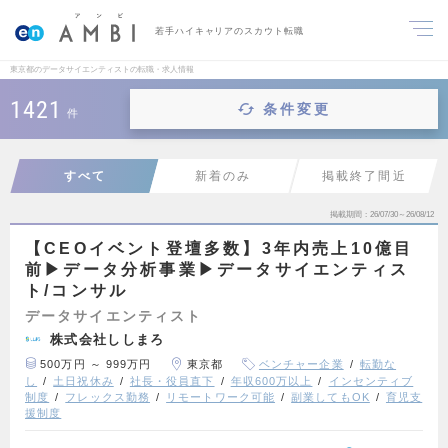
若手ハイキャリアのスカウト転職
東京都のデータサイエンティストの転職・求人情報
1421
条件変更
件
すべて
新着のみ
掲載終了間近
掲載期間
26/07/30～26/08/12
【CEOイベント登壇多数】3年内売上10億目
前▶︎データ分析事業▶︎データサイエンティス
ト/コンサル
データサイエンティスト
株式会社ししまろ
500万円 ～ 999万円
東京都
ベンチャー企業
転勤な
し
土日祝休み
社長・役員直下
年収600万以上
インセンティブ
制度
フレックス勤務
リモートワーク可能
副業してもOK
育児支
援制度