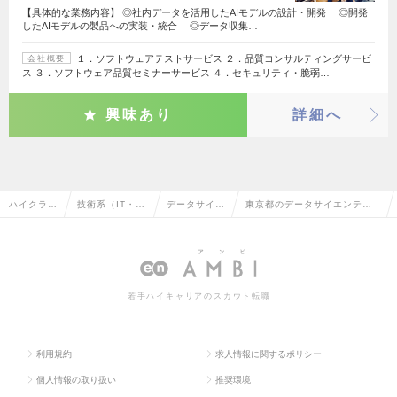
【具体的な業務内容】 ◎社内データを活用したAIモデルの設計・開発 ◎開発
したAIモデルの製品への実装・統合 ◎データ収集…
１．ソフトウェアテストサービス ２．品質コンサルティングサービ
会社概要
ス ３．ソフトウェア品質セミナーサービス ４．セキュリティ・脆弱…
興味あり
詳細へ
ハイクラス
技術系（IT・W
データサイエ
東京都のデータサイエンティ
求人TOP
eb・通信系）
ンティスト
ストの転職・求人情報一覧
若手ハイキャリアのスカウト転職
利用規約
求人情報に関するポリシー
個人情報の取り扱い
推奨環境