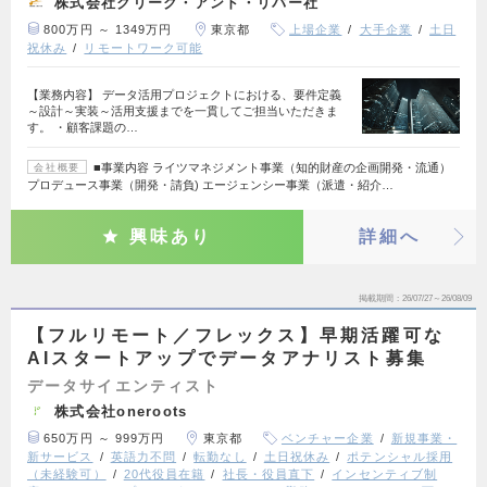
株式会社クリーク・アンド・リバー社
800万円 ～ 1349万円
東京都
上場企業
大手企業
土日
祝休み
リモートワーク可能
【業務内容】 データ活用プロジェクトにおける、要件定義
～設計～実装～活用支援までを一貫してご担当いただきま
す。 ・顧客課題の…
■事業内容 ライツマネジメント事業（知的財産の企画開発・流通）
会社概要
プロデュース事業（開発・請負) エージェンシー事業（派遣・紹介…
興味あり
詳細へ
掲載期間
26/07/27～26/08/09
【フルリモート／フレックス】早期活躍可な
AIスタートアップでデータアナリスト募集
データサイエンティスト
株式会社oneroots
650万円 ～ 999万円
東京都
ベンチャー企業
新規事業・
新サービス
英語力不問
転勤なし
土日祝休み
ポテンシャル採用
（未経験可）
20代役員在籍
社長・役員直下
インセンティブ制