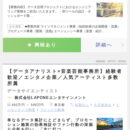
【業務内容】 データ活用プロジェクトにおけるエンジニア
リング業務をご担当いただきます。 ・BIツールの設計・ダ
ッシュボード開…
■事業内容 ライツマネジメント事業（知的財産の企画開発・流通）
会社概要
プロデュース事業（開発・請負) エージェンシー事業（派遣・紹介…
興味あり
詳細へ
掲載期間
26/07/27～26/08/09
【データアナリスト×音楽芸能事務所】経験者
歓迎／エンタメ企業／人気アーティスト多数
所属
データサイエンティスト
株式会社LAPONEエンタテインメント
450万円 ～ 599万円
東京都
転勤なし
土日祝休み
イ
ンセンティブ制度
フレックス勤務
単なるデータ集計にとどまらず、プロモー
ション施策の効果検証やファン行動の深掘
り分析を行い、「次に打つ…