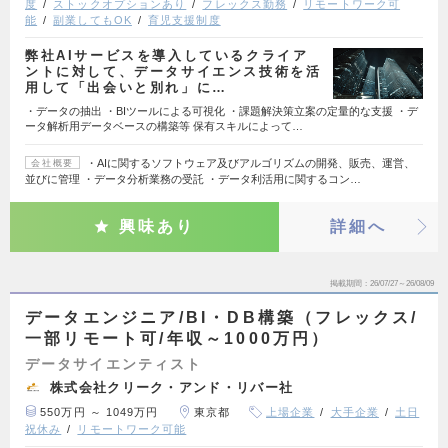
度
ストックオプションあり
フレックス勤務
リモートワーク可
能
副業してもOK
育児支援制度
弊社AIサービスを導入しているクライア
ントに対して、データサイエンス技術を活
用して「出会いと別れ」に…
・データの抽出 ・BIツールによる可視化 ・課題解決策立案の定量的な支援 ・デ
ータ解析用データベースの構築等 保有スキルによって…
・AIに関するソフトウェア及びアルゴリズムの開発、販売、運営、
会社概要
並びに管理 ・データ分析業務の受託 ・データ利活用に関するコン…
興味あり
詳細へ
掲載期間
26/07/27～26/08/09
データエンジニア/BI・DB構築（フレックス/
一部リモート可/年収～1000万円）
データサイエンティスト
株式会社クリーク・アンド・リバー社
550万円 ～ 1049万円
東京都
上場企業
大手企業
土日
祝休み
リモートワーク可能