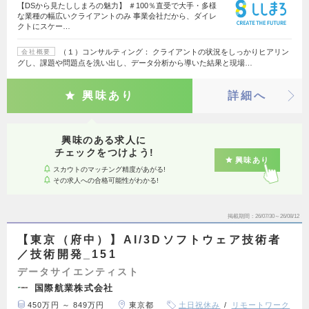
【DSから見たししまろの魅力】 ＃100％直受で大手・多様
な業種の幅広いクライアントのみ 事業会社だから、ダイレ
クトにスケー…
（１）コンサルティング： クライアントの状況をしっかりヒアリン
会社概要
グし、課題や問題点を洗い出し、データ分析から導いた結果と現場…
興味あり
詳細へ
興味のある求人に
チェックをつけよう!
興味あり
スカウトのマッチング精度があがる!
その求人への合格可能性がわかる!
掲載期間
26/07/30～26/08/12
【東京（府中）】AI/3Dソフトウェア技術者
／技術開発_151
データサイエンティスト
国際航業株式会社
450万円 ～ 849万円
東京都
土日祝休み
リモートワーク