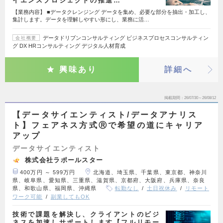
イエンスプロジェクトの推進…
【業務内容】 ■データクレンジング データを集め、必要な部分を抽出・加工し、
集計します。データを理解しやすい形にし、業務に活…
データドリブンコンサルティング ビジネスプロセスコンサルティン
会社概要
グ DX HRコンサルティング デジタル人材育成
興味あり
詳細へ
掲載期間
26/07/30～26/08/12
【データサイエンティスト/データアナリス
ト】フェアネス方式Ⓡで希望の道にキャリア
アップ
データサイエンティスト
株式会社ラポールスター
400万円 ～ 599万円
北海道、埼玉県、千葉県、東京都、神奈川
県、岐阜県、愛知県、三重県、滋賀県、京都府、大阪府、兵庫県、奈良
県、和歌山県、福岡県、沖縄県
転勤なし
土日祝休み
リモート
ワーク可能
副業してもOK
技術で課題を解決し、クライアントのビジ
ネスを加速しサポートします【フルリモー