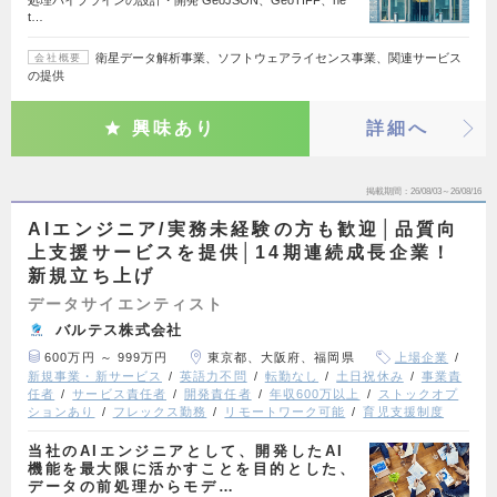
処理パイプラインの設計・開発 GeoJSON、GeoTIFF、ne
t…
衛星データ解析事業、ソフトウェアライセンス事業、関連サービス
会社概要
の提供
興味あり
詳細へ
掲載期間
26/08/03～26/08/16
AIエンジニア/実務未経験の方も歓迎│品質向
上支援サービスを提供│14期連続成長企業！
新規立ち上げ
データサイエンティスト
バルテス株式会社
600万円 ～ 999万円
東京都、大阪府、福岡県
上場企業
新規事業・新サービス
英語力不問
転勤なし
土日祝休み
事業責
任者
サービス責任者
開発責任者
年収600万以上
ストックオプ
ションあり
フレックス勤務
リモートワーク可能
育児支援制度
当社のAIエンジニアとして、開発したAI
機能を最大限に活かすことを目的とした、
データの前処理からモデ…