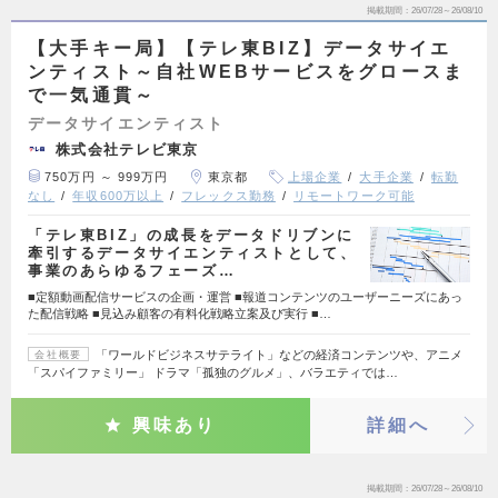
掲載期間
26/07/28～26/08/10
【大手キー局】【テレ東BIZ】データサイエ
ンティスト～自社WEBサービスをグロースま
で一気通貫～
データサイエンティスト
株式会社テレビ東京
750万円 ～ 999万円
東京都
上場企業
大手企業
転勤
なし
年収600万以上
フレックス勤務
リモートワーク可能
「テレ東BIZ」の成長をデータドリブンに
牽引するデータサイエンティストとして、
事業のあらゆるフェーズ…
■定額動画配信サービスの企画・運営 ■報道コンテンツのユーザーニーズにあっ
た配信戦略 ■見込み顧客の有料化戦略立案及び実行 ■…
「ワールドビジネスサテライト」などの経済コンテンツや、アニメ
会社概要
「スパイファミリー」 ドラマ「孤独のグルメ」、バラエティでは…
興味あり
詳細へ
掲載期間
26/07/28～26/08/10