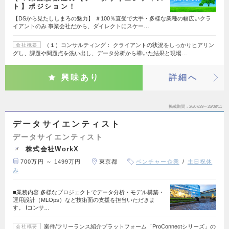
ト】ポジション！
【DSから見たししまろの魅力】 ＃100％直受で大手・多様な業種の幅広いクラ
イアントのみ 事業会社だから、ダイレクトにスケー…
（１）コンサルティング： クライアントの状況をしっかりヒアリン
会社概要
グし、課題や問題点を洗い出し、データ分析から導いた結果と現場…
興味あり
詳細へ
掲載期間
26/07/29～26/08/11
データサイエンティスト
データサイエンティスト
株式会社WorkX
700万円 ～ 1499万円
東京都
ベンチャー企業
土日祝休
み
■業務内容 多様なプロジェクトでデータ分析・モデル構築・
運用設計（MLOps）など技術面の支援を担当いただきま
す。 Iコンサ…
案件/フリーランス紹介プラットフォーム「ProConnectシリーズ」の
会社概要