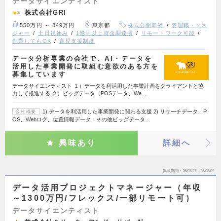
データサイエンティスト
株式会社GRI
550万円 ～ 849万円
東京都
株式公開準備
管理職・マネ
ジャー
土日祝休み
1億円以上資金調達済
リモートワーク可能
副業してもOK
育児支援制度
データ分析専業の会社で、AI・データを
活用した事業開発に取組む意欲のある方を
募集しています
データサイエンティスト １）データを利活用した事業計画をクライアントと協
力して推進する ２）ビッグデータ（POSデータ、We…
1) データを利活用した事業開発に関わる支援 2) リサーチデータ、P
会社概要
OS、Webログ、位置情報データ、その他ビッグデータ…
興味あり
詳細へ
掲載期間
26/07/27～26/08/09
データ活用プロジェクトマネージャー（年収
～1300万円/フレックス/一部リモート可）
データサイエンティスト