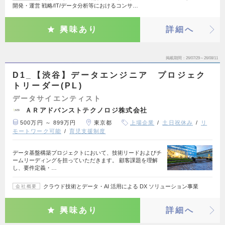
開発・運営 戦略/IT/データ分析等におけるコンサ…
興味あり
詳細へ
掲載期間
26/07/29～26/08/11
D1_【渋谷】データエンジニア プロジェク
トリーダー(PL)
データサイエンティスト
ＡＲアドバンストテクノロジ株式会社
500万円 ～ 899万円
東京都
上場企業
土日祝休み
リ
モートワーク可能
育児支援制度
データ基盤構築プロジェクトにおいて、技術リードおよびチ
ームリーディングを担っていただきます。 顧客課題を理解
し、要件定義・…
クラウド技術とデータ・AI 活用による DX ソリューション事業
会社概要
興味あり
詳細へ