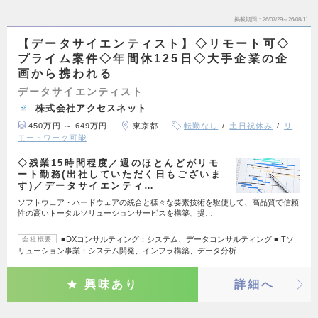
掲載期間
26/07/29～26/08/11
【データサイエンティスト】◇リモート可◇
プライム案件◇年間休125日◇大手企業の企
画から携われる
データサイエンティスト
株式会社アクセスネット
450万円 ～ 649万円
東京都
転勤なし
土日祝休み
リ
モートワーク可能
◇残業15時間程度／週のほとんどがリモ
ート勤務(出社していただく日もございま
す)／データサイエンティ…
ソフトウェア・ハードウェアの統合と様々な要素技術を駆使して、高品質で信頼
性の高いトータルソリューションサービスを構築、提…
■DXコンサルティング：システム、データコンサルティング ■ITソ
会社概要
リューション事業：システム開発、インフラ構築、データ分析…
興味あり
詳細へ