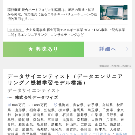
職務概要 統合ポートフォリオ戦略部は、燃料の調達・輸送
から発電、電力販売に至るエネルギーバリューチェーンの経
済的運用を担い…
火力発電事業 再生可能エネルギー事業 ガス・LNG事業 上記各事業
会社概要
に関するエンジニアリング、コンサルティングなど
興味あり
詳細へ
掲載期間
26/08/03～26/08/16
データサイエンティスト（データエンジニア
リング／機械学習モデル構築）
データサイエンティスト
株式会社データワイズ
800万円 ～ 1099万円
北海道、青森県、岩手県、宮城県、秋田
県、山形県、福島県、茨城県、栃木県、群馬県、埼玉県、千葉県、東京
都、神奈川県、新潟県、富山県、石川県、福井県、山梨県、長野県、岐
阜県、静岡県、愛知県、三重県、滋賀県、京都府、大阪府、兵庫県、奈
良県、和歌山県、鳥取県、島根県、岡山県、広島県、山口県、徳島県、
香川県、愛媛県、高知県、福岡県、佐賀県、長崎県、熊本県、大分県、
宮崎県、鹿児島県、沖縄県
ベンチャー企業
土日祝休み
年収60