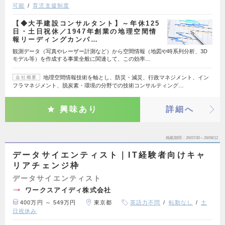
可能
育児支援制度
【◆大手建設コンサルタント】～年休125
日・土日祝休／1947年創業の地理空間情
報リーディングカンパ…
観測データ（写真やレーザー計測など）から空間情報（地図や時系列分析、3D
モデル等）を作成する事業全般に関連して、この効率…
地理空間情報技術を軸とし、防災・減災、行政マネジメント、イン
会社概要
フラマネジメント、脱炭素・環境の分野での技術コンサルティング…
興味あり
詳細へ
掲載期間
26/07/30～26/08/12
データサイエンティスト｜IT経験者向けキャ
リアチェンジ枠
データサイエンティスト
ワークスアイディ株式会社
400万円 ～ 549万円
東京都
英語力不問
転勤なし
土
日祝休み