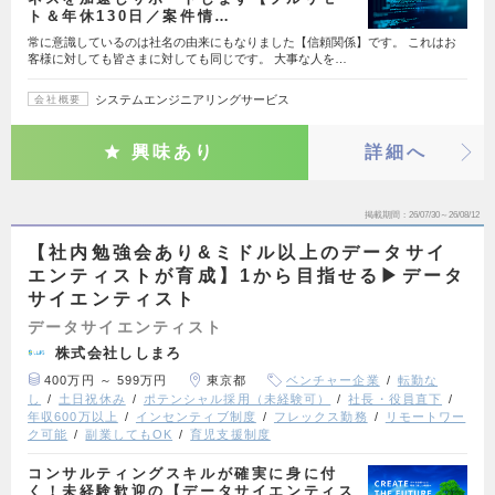
ト＆年休130日／案件情…
常に意識しているのは社名の由来にもなりました【信頼関係】です。 これはお
客様に対しても皆さまに対しても同じです。 大事な人を…
システムエンジニアリングサービス
会社概要
興味あり
詳細へ
掲載期間
26/07/30～26/08/12
【社内勉強会あり&ミドル以上のデータサイ
エンティストが育成】1から目指せる▶︎データ
サイエンティスト
データサイエンティスト
株式会社ししまろ
400万円 ～ 599万円
東京都
ベンチャー企業
転勤な
し
土日祝休み
ポテンシャル採用（未経験可）
社長・役員直下
年収600万以上
インセンティブ制度
フレックス勤務
リモートワー
ク可能
副業してもOK
育児支援制度
コンサルティングスキルが確実に身に付
く！未経験歓迎の【データサイエンティス