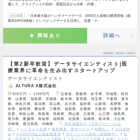
通じて、クライアントの目的・課題設定から分析・評価…
・日本最大級のベンチマークデータ、5000万人規模の購買情報（顧
会社概要
客ID付POS情報）というビッグデータを活用し、流通・小…
興味あり
詳細へ
掲載期間
26/08/04～26/08/17
【第2新卒歓迎】データサイエンティスト|医
療業界に革命を生み出すスタートアップ
データサイエンティスト
ALTURA X株式会社
500万円 ～ 1199万円
北海道、青森県、岩手県、宮城県、秋田
県、山形県、福島県、茨城県、栃木県、群馬県、埼玉県、千葉県、東京
都、神奈川県、新潟県、富山県、石川県、福井県、山梨県、長野県、岐
阜県、静岡県、愛知県、三重県、滋賀県、京都府、大阪府、兵庫県、奈
良県、和歌山県、鳥取県、島根県、岡山県、広島県、山口県、徳島県、
香川県、愛媛県、高知県、福岡県、佐賀県、長崎県、熊本県、大分県、
宮崎県、鹿児島県、沖縄県
海外展開あり（日系グローバル企
業）
ベンチャー企業
新規事業・新サービス
転勤なし
土日祝休
み
3,000万円以上資金調達済
ポテンシャル採用（未経験可）
社
長・役員直下
フレックス勤務
リモートワーク可能
副業してもO