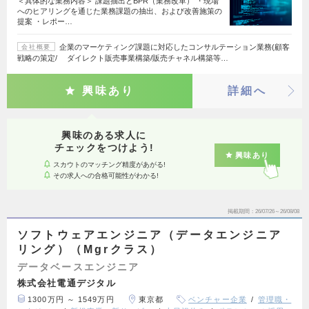
＜具体的な業務内容＞ 課題抽出とBPR（業務改革） ・現場
へのヒアリングを通じた業務課題の抽出、および改善施策の
提案 ・レポー…
企業のマーケティング課題に対応したコンサルテーション業務(顧客
会社概要
戦略の策定/ ダイレクト販売事業構築/販売チャネル構築等…
興味あり
詳細へ
興味のある求人に
チェックをつけよう!
興味あり
スカウトのマッチング精度があがる!
その求人への合格可能性がわかる!
掲載期間
26/07/26～26/08/08
ソフトウェアエンジニア（データエンジニア
リング）（Mgrクラス）
データベースエンジニア
株式会社電通デジタル
1300万円 ～ 1549万円
東京都
ベンチャー企業
管理職・