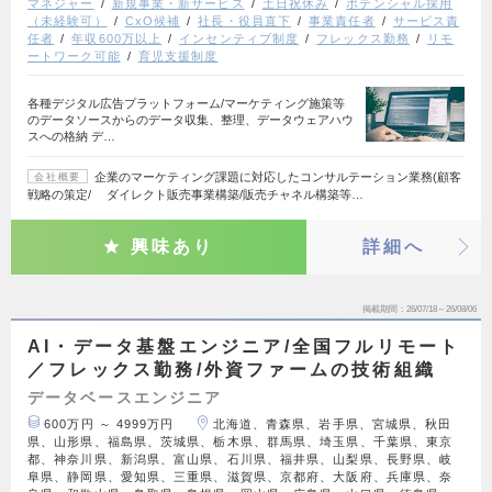
マネジャー
新規事業・新サービス
土日祝休み
ポテンシャル採用
（未経験可）
CxO候補
社長・役員直下
事業責任者
サービス責
任者
年収600万以上
インセンティブ制度
フレックス勤務
リモ
ートワーク可能
育児支援制度
各種デジタル広告プラットフォーム/マーケティング施策等
のデータソースからのデータ収集、整理、データウェアハウ
スへの格納 デ…
企業のマーケティング課題に対応したコンサルテーション業務(顧客
会社概要
戦略の策定/ ダイレクト販売事業構築/販売チャネル構築等…
興味あり
詳細へ
掲載期間
26/07/18～26/08/06
AI・データ基盤エンジニア/全国フルリモート
／フレックス勤務/外資ファームの技術組織
データベースエンジニア
600万円 ～ 4999万円
北海道、青森県、岩手県、宮城県、秋田
県、山形県、福島県、茨城県、栃木県、群馬県、埼玉県、千葉県、東京
都、神奈川県、新潟県、富山県、石川県、福井県、山梨県、長野県、岐
阜県、静岡県、愛知県、三重県、滋賀県、京都府、大阪府、兵庫県、奈