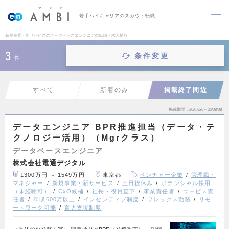
若手ハイキャリアのスカウト転職
新規事業・新サービスのデータベースエンジニアの転職・求人情報
3
条件変更
件
すべて
新着のみ
掲載終了間近
掲載期間
26/07/26～26/08/08
データエンジニア BPR推進担当（データ・テ
クノロジー活用）（Mgrクラス）
データベースエンジニア
株式会社電通デジタル
1300万円 ～ 1549万円
東京都
ベンチャー企業
管理職・
マネジャー
新規事業・新サービス
土日祝休み
ポテンシャル採用
（未経験可）
CxO候補
社長・役員直下
事業責任者
サービス責
任者
年収600万以上
インセンティブ制度
フレックス勤務
リモ
ートワーク可能
育児支援制度