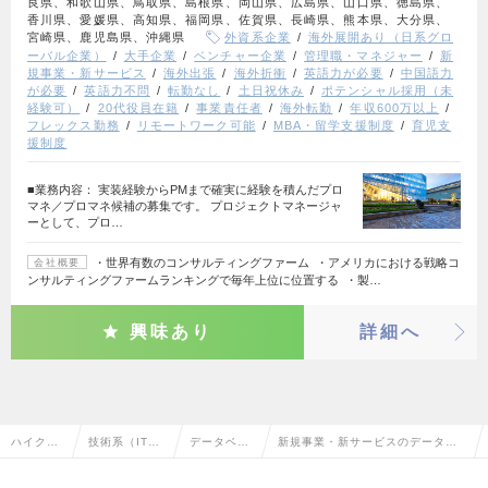
良県、和歌山県、鳥取県、島根県、岡山県、広島県、山口県、徳島県、
香川県、愛媛県、高知県、福岡県、佐賀県、長崎県、熊本県、大分県、
宮崎県、鹿児島県、沖縄県
外資系企業
海外展開あり（日系グロ
ーバル企業）
大手企業
ベンチャー企業
管理職・マネジャー
新
規事業・新サービス
海外出張
海外折衝
英語力が必要
中国語力
が必要
英語力不問
転勤なし
土日祝休み
ポテンシャル採用（未
経験可）
20代役員在籍
事業責任者
海外転勤
年収600万以上
フレックス勤務
リモートワーク可能
MBA・留学支援制度
育児支
援制度
■業務内容： 実装経験からPMまで確実に経験を積んだプロ
マネ／プロマネ候補の募集です。 プロジェクトマネージャ
ーとして、プロ…
・世界有数のコンサルティングファーム ・アメリカにおける戦略コ
会社概要
ンサルティングファームランキングで毎年上位に位置する ・製…
興味あり
詳細へ
ハイクラ
技術系（IT・
データベー
新規事業・新サービスのデータベ
ス求人TO
Web・通信
スエンジニ
ースエンジニアの転職・求人情報