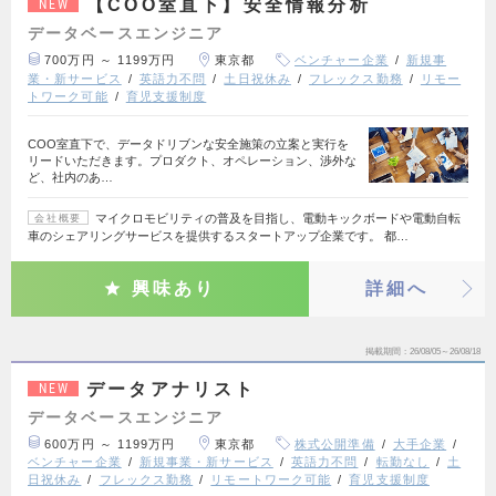
【COO室直下】安全情報分析
NEW
データベースエンジニア
700万円 ～ 1199万円
東京都
ベンチャー企業
新規事
業・新サービス
英語力不問
土日祝休み
フレックス勤務
リモー
トワーク可能
育児支援制度
COO室直下で、データドリブンな安全施策の立案と実行を
リードいただきます。プロダクト、オペレーション、渉外な
ど、社内のあ…
マイクロモビリティの普及を目指し、電動キックボードや電動自転
会社概要
車のシェアリングサービスを提供するスタートアップ企業です。 都…
興味あり
詳細へ
掲載期間
26/08/05～26/08/18
データアナリスト
NEW
データベースエンジニア
600万円 ～ 1199万円
東京都
株式公開準備
大手企業
ベンチャー企業
新規事業・新サービス
英語力不問
転勤なし
土
日祝休み
フレックス勤務
リモートワーク可能
育児支援制度