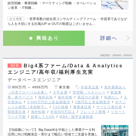
経営戦略・事業戦略 ・マーケティング戦略 ・オペレーショ
ン改革 ・IT戦略…
・世界有数の総合系コンサルティングファーム ・外資系でありなが
会社概要
ら人を大切にする社風(UP or OUTの制度はございません…
興味あり
詳細へ
掲載期間
26/08/06～26/08/24
Big4系ファーム/Data & Analytics
NEW
エンジニア/高年収/福利厚生充実
データベースエンジニア
800万円 ～ 4999万円
東京都
外資系企業
海外展開あり
（日系グローバル企業）
大手企業
管理職・マネジャー
新規事
業・新サービス
海外出張
海外折衝
英語力が必要
転勤なし
土
日祝休み
3,000万円以上資金調達済
1億円以上資金調達済
ポテン
シャル採用（未経験可）
CxO候補
事業責任者
サービス責任者
開発責任者
海外転勤
年収600万以上
フレックス勤務
リモート
ワーク可能
副業してもOK
MBA・留学支援制度
【当組織について】 Big Data/AIを中核とした事業データ利
活用に向け戦略策定～実行まで幅広い領域でご支援を実施し