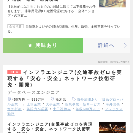
【具体的には】※これまでのご経験に応じて以下業務をお任
せします。 非常用電源(FC定置電源)における ・全体コンセ
プトの立案…
自動車およびその部品の開発、生産、販売、金融事業を行ってい
会社概要
る。
興味あり
詳細へ
掲載期間
26/08/04～26/08/17
インフラエンジニア(交通事故ゼロを実
NEW
現する「安心・安全」ネットワーク技術研
究・開発)
データベースエンジニア
450万円 ～ 999万円
栃木県
海外展開あり（日系グローバ
ル企業）
上場企業
大手企業
新規事業・新サービス
海外出張
海外折衝
英語力が必要
土日祝休み
年収600万以上
フレックス
勤務
インフラエンジニア(交通事故ゼロを実現
する「安心・安全」ネットワーク技術研