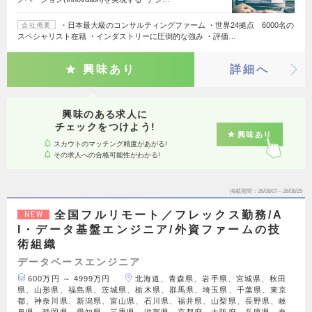
・日本最大級のコンサルティングファーム ・世界24拠点 6000名の
会社概要
スペシャリスト在籍 ・インダストリーに圧倒的な強み ・評価…
興味あり
詳細へ
興味のある求人に
チェックをつけよう!
興味あり
スカウトのマッチング精度があがる!
その求人への合格可能性がわかる!
掲載期間
26/08/07～26/08/25
全国フルリモート／フレックス勤務/A
NEW
I・データ基盤エンジニア/外資ファームの技
術組織
データベースエンジニア
600万円 ～ 4999万円
北海道、青森県、岩手県、宮城県、秋田
県、山形県、福島県、茨城県、栃木県、群馬県、埼玉県、千葉県、東京
都、神奈川県、新潟県、富山県、石川県、福井県、山梨県、長野県、岐