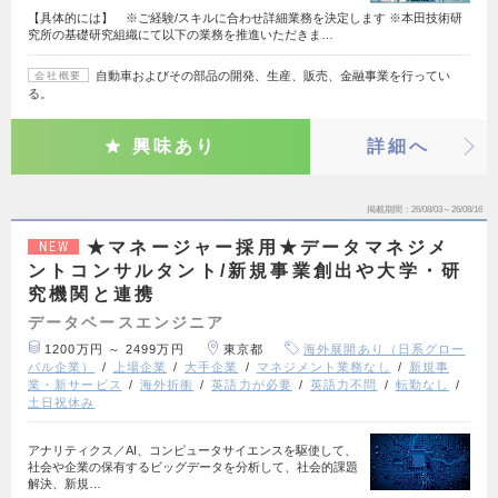
【具体的には】 ※ご経験/スキルに合わせ詳細業務を決定します ※本田技術研
究所の基礎研究組織にて以下の業務を推進いただきま…
自動車およびその部品の開発、生産、販売、金融事業を行ってい
会社概要
る。
興味あり
詳細へ
掲載期間
26/08/03～26/08/16
★マネージャー採用★データマネジメ
NEW
ントコンサルタント/新規事業創出や大学・研
究機関と連携
データベースエンジニア
1200万円 ～ 2499万円
東京都
海外展開あり（日系グロー
バル企業）
上場企業
大手企業
マネジメント業務なし
新規事
業・新サービス
海外折衝
英語力が必要
英語力不問
転勤なし
土日祝休み
アナリティクス／AI、コンピュータサイエンスを駆使して、
社会や企業の保有するビッグデータを分析して、社会的課題
解決、新規…