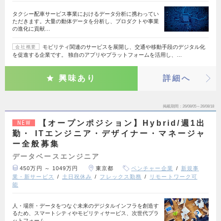
タクシー配車サービス事業におけるデータ分析に携わってい
ただきます。大量の動体データを分析し、プロダクトや事業
の進化に貢献…
モビリティ関連のサービスを展開し、交通や移動手段のデジタル化
会社概要
を促進する企業です。 独自のアプリやプラットフォームを活用し、…
興味あり
詳細へ
掲載期間
26/08/05～26/08/18
【オープンポジション】Hybrid/週1出
NEW
勤・ ITエンジニア・デザイナー・マネージャ
ー全般募集
データベースエンジニア
450万円 ～ 1049万円
東京都
ベンチャー企業
新規事
業・新サービス
土日祝休み
フレックス勤務
リモートワーク可
能
人・場所・データをつなぐ未来のデジタルインフラを創造す
るため、スマートシティやモビリティサービス、次世代プラ
ットフォーム…