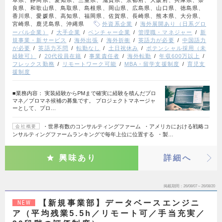
阜県、静岡県、愛知県、三重県、滋賀県、京都府、大阪府、兵庫県、奈
良県、和歌山県、鳥取県、島根県、岡山県、広島県、山口県、徳島県、
香川県、愛媛県、高知県、福岡県、佐賀県、長崎県、熊本県、大分県、
宮崎県、鹿児島県、沖縄県
外資系企業
海外展開あり（日系グロ
ーバル企業）
大手企業
ベンチャー企業
管理職・マネジャー
新
規事業・新サービス
海外出張
海外折衝
英語力が必要
中国語力
が必要
英語力不問
転勤なし
土日祝休み
ポテンシャル採用（未
経験可）
20代役員在籍
事業責任者
海外転勤
年収600万以上
フレックス勤務
リモートワーク可能
MBA・留学支援制度
育児支
援制度
■業務内容： 実装経験からPMまで確実に経験を積んだプロ
マネ／プロマネ候補の募集です。 プロジェクトマネージャ
ーとして、プロ…
・世界有数のコンサルティングファーム ・アメリカにおける戦略コ
会社概要
ンサルティングファームランキングで毎年上位に位置する ・製…
興味あり
詳細へ
掲載期間
26/08/07～26/08/20
【新規事業部】データベースエンジニ
NEW
ア（平均残業5.5h／リモート可／手当充実／