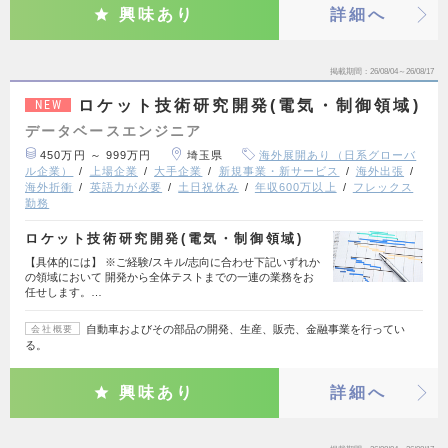
興味あり
詳細へ
掲載期間
26/08/04～26/08/17
ロケット技術研究開発(電気・制御領域)
NEW
データベースエンジニア
450万円 ～ 999万円
埼玉県
海外展開あり（日系グローバ
ル企業）
上場企業
大手企業
新規事業・新サービス
海外出張
海外折衝
英語力が必要
土日祝休み
年収600万以上
フレックス
勤務
ロケット技術研究開発(電気・制御領域)
【具体的には】 ※ご経験/スキル/志向に合わせ下記いずれか
の領域において 開発から全体テストまでの一連の業務をお
任せします。…
自動車およびその部品の開発、生産、販売、金融事業を行ってい
会社概要
る。
興味あり
詳細へ