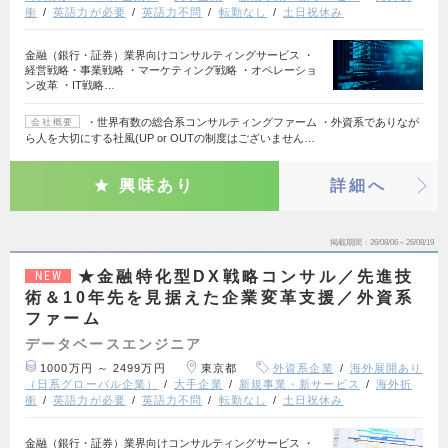
衝
英語力が必要
英語力不問
転勤なし
土日祝休み
金融（銀行・証券）業界向けコンサルティングサービス ・
経営戦略・事業戦略 ・マーケティング戦略 ・オペレーショ
ン改革 ・IT戦略…
・世界有数の総合系コンサルティングファーム ・外資系でありなが
会社概要
ら人を大切にする社風(UP or OUTの制度はございません…
興味あり
詳細へ
掲載期間
26/08/06～26/08/19
★金融特化型DX戦略コンサル／先進技
NEW
術＆10年先を見据えた企業変革支援／外資系
ファーム
データベースエンジニア
1000万円 ～ 2499万円
東京都
外資系企業
海外展開あり
（日系グローバル企業）
大手企業
新規事業・新サービス
海外折
衝
英語力が必要
英語力不問
転勤なし
土日祝休み
金融（銀行・証券）業界向けコンサルティングサービス ・