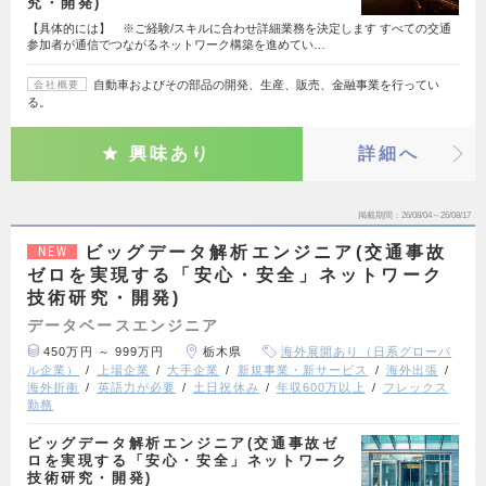
究・開発)
【具体的には】 ※ご経験/スキルに合わせ詳細業務を決定します すべての交通
参加者が通信でつながるネットワーク構築を進めてい…
自動車およびその部品の開発、生産、販売、金融事業を行ってい
会社概要
る。
興味あり
詳細へ
掲載期間
26/08/04～26/08/17
ビッグデータ解析エンジニア(交通事故
NEW
ゼロを実現する「安心・安全」ネットワーク
技術研究・開発)
データベースエンジニア
450万円 ～ 999万円
栃木県
海外展開あり（日系グローバ
ル企業）
上場企業
大手企業
新規事業・新サービス
海外出張
海外折衝
英語力が必要
土日祝休み
年収600万以上
フレックス
勤務
ビッグデータ解析エンジニア(交通事故ゼ
ロを実現する「安心・安全」ネットワーク
技術研究・開発)