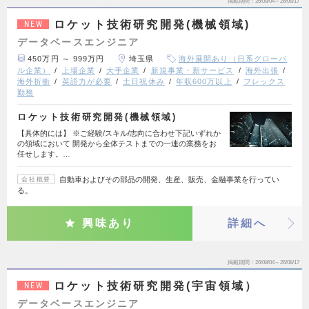
掲載期間
26/08/04～26/08/17
ロケット技術研究開発(機械領域)
NEW
データベースエンジニア
450万円 ～ 999万円
埼玉県
海外展開あり（日系グローバ
ル企業）
上場企業
大手企業
新規事業・新サービス
海外出張
海外折衝
英語力が必要
土日祝休み
年収600万以上
フレックス
勤務
ロケット技術研究開発(機械領域)
【具体的には】 ※ご経験/スキル/志向に合わせ下記いずれか
の領域において 開発から全体テストまでの一連の業務をお
任せします。…
自動車およびその部品の開発、生産、販売、金融事業を行ってい
会社概要
る。
興味あり
詳細へ
掲載期間
26/08/04～26/08/17
ロケット技術研究開発(宇宙領域）
NEW
データベースエンジニア