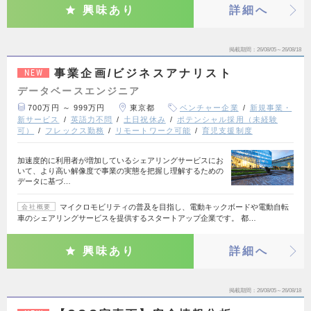
興味あり
詳細へ
掲載期間
26/08/05～26/08/18
事業企画/ビジネスアナリスト
NEW
データベースエンジニア
700万円 ～ 999万円
東京都
ベンチャー企業
新規事業・
新サービス
英語力不問
土日祝休み
ポテンシャル採用（未経験
可）
フレックス勤務
リモートワーク可能
育児支援制度
加速度的に利用者が増加しているシェアリングサービスにお
いて、より高い解像度で事業の実態を把握し理解するための
データに基づ…
マイクロモビリティの普及を目指し、電動キックボードや電動自転
会社概要
車のシェアリングサービスを提供するスタートアップ企業です。 都…
興味あり
詳細へ
掲載期間
26/08/05～26/08/18