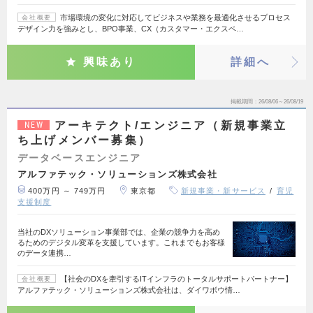
市場環境の変化に対応してビジネスや業務を最適化させるプロセス
会社概要
デザイン力を強みとし、BPO事業、CX（カスタマー・エクスペ…
興味あり
詳細へ
掲載期間
26/08/06～26/08/19
アーキテクト/エンジニア（新規事業立
NEW
ち上げメンバー募集）
データベースエンジニア
アルファテック・ソリューションズ株式会社
400万円 ～ 749万円
東京都
新規事業・新サービス
育児
支援制度
当社のDXソリューション事業部では、企業の競争力を高め
るためのデジタル変革を支援しています。これまでもお客様
のデータ連携…
【社会のDXを牽引するITインフラのトータルサポートパートナー】
会社概要
アルファテック・ソリューションズ株式会社は、ダイワボウ情…