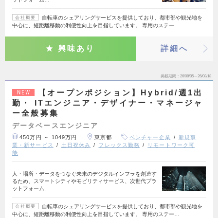
自転車のシェアリングサービスを提供しており、都市部や観光地を
会社概要
中心に、短距離移動の利便性向上を目指しています。 専用のステー…
興味あり
詳細へ
掲載期間
26/08/05～26/08/18
【オープンポジション】Hybrid/週1出
NEW
勤・ ITエンジニア・デザイナー・マネージャ
ー全般募集
データベースエンジニア
450万円 ～ 1049万円
東京都
ベンチャー企業
新規事
業・新サービス
土日祝休み
フレックス勤務
リモートワーク可
能
人・場所・データをつなぐ未来のデジタルインフラを創造す
るため、スマートシティやモビリティサービス、次世代プラ
ットフォーム…
自転車のシェアリングサービスを提供しており、都市部や観光地を
会社概要
中心に、短距離移動の利便性向上を目指しています。 専用のステー…