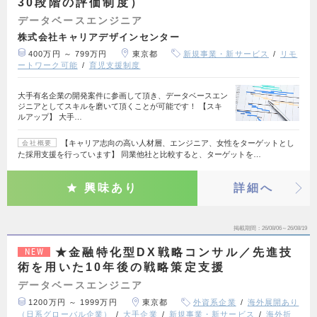
30段階の評価制度）
データベースエンジニア
株式会社キャリアデザインセンター
400万円 ～ 799万円
東京都
新規事業・新サービス
リモ
ートワーク可能
育児支援制度
大手有名企業の開発案件に参画して頂き、データベースエン
ジニアとしてスキルを磨いて頂くことが可能です！ 【スキ
ルアップ】 大手…
【キャリア志向の高い人材層、エンジニア、女性をターゲットとし
会社概要
た採用支援を行っています】 同業他社と比較すると、ターゲットを…
興味あり
詳細へ
掲載期間
26/08/06～26/08/19
★金融特化型DX戦略コンサル／先進技
NEW
術を用いた10年後の戦略策定支援
データベースエンジニア
1200万円 ～ 1999万円
東京都
外資系企業
海外展開あり
（日系グローバル企業）
大手企業
新規事業・新サービス
海外折