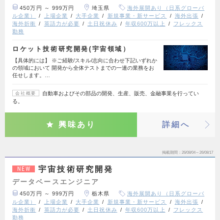
450万円 ～ 999万円
埼玉県
海外展開あり（日系グローバ
ル企業）
上場企業
大手企業
新規事業・新サービス
海外出張
海外折衝
英語力が必要
土日祝休み
年収600万以上
フレックス
勤務
ロケット技術研究開発(宇宙領域）
【具体的には】 ※ご経験/スキル/志向に合わせ下記いずれか
の領域において 開発から全体テストまでの一連の業務をお
任せします。…
自動車およびその部品の開発、生産、販売、金融事業を行ってい
会社概要
る。
興味あり
詳細へ
掲載期間
26/08/04～26/08/17
宇宙技術研究開発
NEW
データベースエンジニア
450万円 ～ 999万円
栃木県
海外展開あり（日系グローバ
ル企業）
上場企業
大手企業
新規事業・新サービス
海外出張
海外折衝
英語力が必要
土日祝休み
年収600万以上
フレックス
勤務