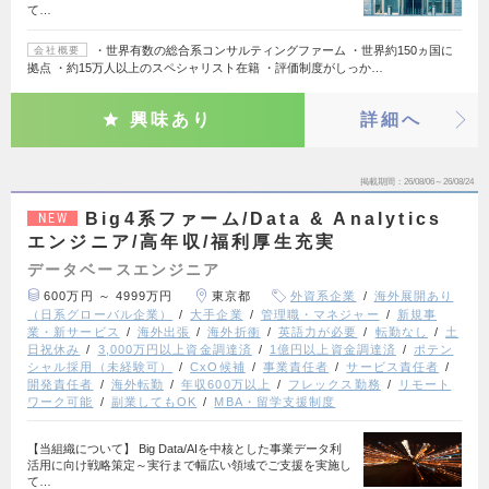
て…
・世界有数の総合系コンサルティングファーム ・世界約150ヵ国に
会社概要
拠点 ・約15万人以上のスペシャリスト在籍 ・評価制度がしっか…
興味あり
詳細へ
掲載期間
26/08/06～26/08/24
Big4系ファーム/Data & Analytics
NEW
エンジニア/高年収/福利厚生充実
データベースエンジニア
600万円 ～ 4999万円
東京都
外資系企業
海外展開あり
（日系グローバル企業）
大手企業
管理職・マネジャー
新規事
業・新サービス
海外出張
海外折衝
英語力が必要
転勤なし
土
日祝休み
3,000万円以上資金調達済
1億円以上資金調達済
ポテン
シャル採用（未経験可）
CxO候補
事業責任者
サービス責任者
開発責任者
海外転勤
年収600万以上
フレックス勤務
リモート
ワーク可能
副業してもOK
MBA・留学支援制度
【当組織について】 Big Data/AIを中核とした事業データ利
活用に向け戦略策定～実行まで幅広い領域でご支援を実施し
て…