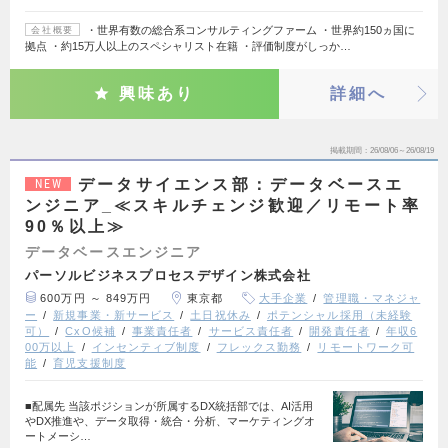
・世界有数の総合系コンサルティングファーム ・世界約150ヵ国に
会社概要
拠点 ・約15万人以上のスペシャリスト在籍 ・評価制度がしっか…
興味あり
詳細へ
掲載期間
26/08/06～26/08/19
データサイエンス部：データベースエ
NEW
ンジニア_≪スキルチェンジ歓迎／リモート率
90％以上≫
データベースエンジニア
パーソルビジネスプロセスデザイン株式会社
600万円 ～ 849万円
東京都
大手企業
管理職・マネジャ
ー
新規事業・新サービス
土日祝休み
ポテンシャル採用（未経験
可）
CxO候補
事業責任者
サービス責任者
開発責任者
年収6
00万以上
インセンティブ制度
フレックス勤務
リモートワーク可
能
育児支援制度
■配属先 当該ポジションが所属するDX統括部では、AI活用
やDX推進や、データ取得・統合・分析、マーケティングオ
ートメーシ…