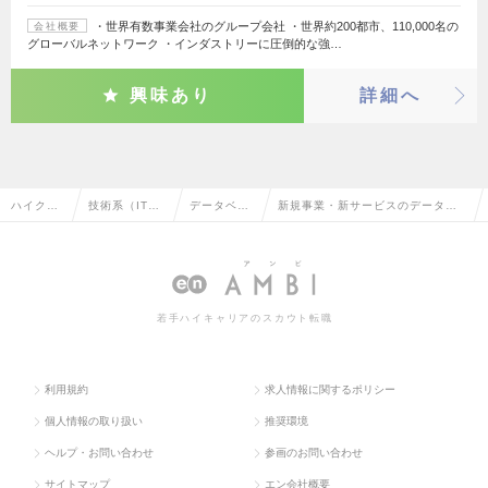
・世界有数事業会社のグループ会社 ・世界約200都市、110,000名の
会社概要
グローバルネットワーク ・インダストリーに圧倒的な強…
興味あり
詳細へ
ハイクラ
技術系（IT・
データベー
新規事業・新サービスのデータベ
ス求人TO
Web・通信
スエンジニ
ースエンジニアの転職・求人情報
P
系）
ア
一覧
若手ハイキャリアのスカウト転職
利用規約
求人情報に関するポリシー
個人情報の取り扱い
推奨環境
ヘルプ・お問い合わせ
参画のお問い合わせ
サイトマップ
エン会社概要