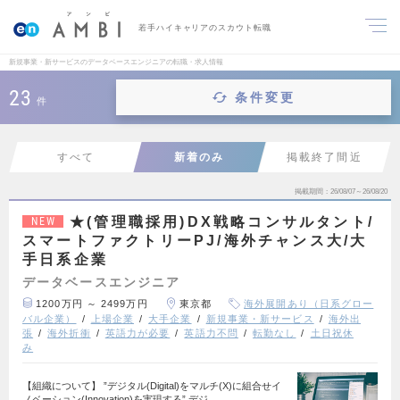
若手ハイキャリアのスカウト転職
新規事業・新サービスのデータベースエンジニアの転職・求人情報
23
条件変更
件
すべて
新着のみ
掲載終了間近
掲載期間
26/08/07～26/08/20
★(管理職採用)DX戦略コンサルタント/
NEW
スマートファクトリーPJ/海外チャンス大/大
手日系企業
データベースエンジニア
1200万円 ～ 2499万円
東京都
海外展開あり（日系グロー
バル企業）
上場企業
大手企業
新規事業・新サービス
海外出
張
海外折衝
英語力が必要
英語力不問
転勤なし
土日祝休
み
【組織について】 ”デジタル(Digital)をマルチ(X)に組合せイ
ノベーション(Innovation)を実現する” デジ…