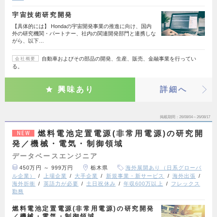
宇宙技術研究開発
【具体的には】 Hondaの宇宙開発事業の推進に向け、国内
外の研究機関・パートナー、社内の関連開発部門と連携しな
がら、以下…
自動車およびその部品の開発、生産、販売、金融事業を行ってい
会社概要
る。
興味あり
詳細へ
掲載期間
26/08/04～26/08/17
燃料電池定置電源(非常用電源)の研究開
NEW
発／機械・電気・制御領域
データベースエンジニア
450万円 ～ 999万円
栃木県
海外展開あり（日系グローバ
ル企業）
上場企業
大手企業
新規事業・新サービス
海外出張
海外折衝
英語力が必要
土日祝休み
年収600万以上
フレックス
勤務
燃料電池定置電源(非常用電源)の研究開発
／機械・電気・制御領域