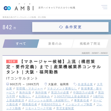
若手ハイキャリアのスカウト転職
事業責任者のITコンサルタントの転職・求人情報
842
条件変更
件
すべて
新着のみ
掲載終了間近
掲載期間
26/08/07～26/08/22
【マネージャー候補】上流（構想策
NEW
定・要件定義）まで｜産業機械業界コンサル
タント｜大阪・福岡勤務
ITコンサルタント
900万円 ～ 1999万円
大阪府、福岡県
外資系企業
大手
企業
管理職・マネジャー
マネジメント業務なし
新規事業・新サ
ービス
海外出張
海外折衝
英語力が必要
中国語力が必要
英語
力不問
転勤なし
土日祝休み
3,000万円以上資金調達済
1億円以
上資金調達済
ポテンシャル採用（未経験可）
事業責任者
サービ
ス責任者
開発責任者
年収600万以上
インセンティブ制度
フレ
ックス勤務
リモートワーク可能
育児支援制度