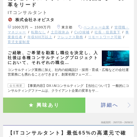
革をリード
ITコンサルタント
株式会社ネオビスタ
1000万円 ～ 1599万円
東京都
ベンチャー企業
管理職・
マネジャー
転勤なし
土日祝休み
CxO候補
社長・役員直下
事
業責任者
年収600万以上
フレックス勤務
リモートワーク可能
育児支援制度
ご経験、ご希望を勘案し職位を決定し、入
社後は各種コンサルティングプロジェクト
において、それぞれの職位…
コンサルティング業務に加え、社内の組織設計・採用・育成・広報などの会社運
営業務にも携わることができます。創業初期フェーズ…
【事業内容】DX / AIコンサルティング 【当社について】 一般的にコ
会社概要
ンサルティングファームは、クライアント企業の変革をサ…
興味あり
詳細へ
掲載期間
26/07/28～26/08/10
【ITコンサルタント】最低65%の高還元で確