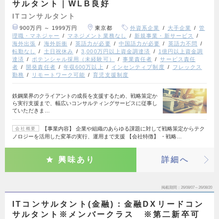
サルタント｜WLB良好
ITコンサルタント
900万円 ～ 1999万円
東京都
外資系企業
大手企業
管
理職・マネジャー
マネジメント業務なし
新規事業・新サービス
海外出張
海外折衝
英語力が必要
中国語力が必要
英語力不問
転勤なし
土日祝休み
3,000万円以上資金調達済
1億円以上資金調
達済
ポテンシャル採用（未経験可）
事業責任者
サービス責任
者
開発責任者
年収600万以上
インセンティブ制度
フレックス
勤務
リモートワーク可能
育児支援制度
鉄鋼業界のクライアントの成長を支援するため、戦略策定か
ら実行支援まで、幅広いコンサルティングサービスに従事し
ていただきま…
【事業内容】 企業や組織のあらゆる課題に対して戦略策定からテク
会社概要
ノロジーを活用した変革の実行、運用まで支援 【会社特徴】 ・戦略…
興味あり
詳細へ
掲載期間
26/08/07～26/08/20
ITコンサルタント(金融)：金融DXリードコン
サルタント※メンバークラス ※第二新卒可