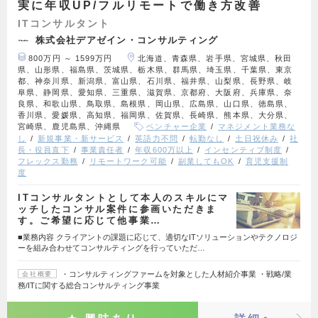
実に年収UP/フルリモートで働き方改善
ITコンサルタント
株式会社デアゼイン・コンサルティング
800万円 ～ 1599万円
北海道、青森県、岩手県、宮城県、秋田
県、山形県、福島県、茨城県、栃木県、群馬県、埼玉県、千葉県、東京
都、神奈川県、新潟県、富山県、石川県、福井県、山梨県、長野県、岐
阜県、静岡県、愛知県、三重県、滋賀県、京都府、大阪府、兵庫県、奈
良県、和歌山県、鳥取県、島根県、岡山県、広島県、山口県、徳島県、
香川県、愛媛県、高知県、福岡県、佐賀県、長崎県、熊本県、大分県、
宮崎県、鹿児島県、沖縄県
ベンチャー企業
マネジメント業務な
し
新規事業・新サービス
英語力不問
転勤なし
土日祝休み
社
長・役員直下
事業責任者
年収600万以上
インセンティブ制度
フレックス勤務
リモートワーク可能
副業してもOK
育児支援制
度
ITコンサルタントとして本人のスキルにマ
ッチしたコンサル案件に参画いただきま
す。ご希望に応じて他事業…
■業務内容 クライアントの課題に応じて、適切なITソリューションやテクノロジ
ーを組み合わせてコンサルティングを行っていただ…
・コンサルティングファームを対象とした人材紹介事業 ・戦略/業
会社概要
務/ITに関する総合コンサルティング事業