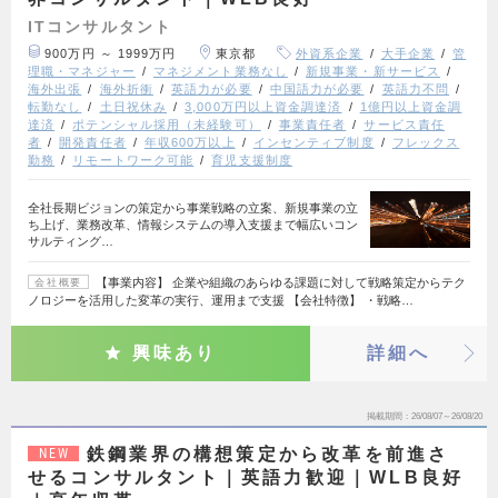
ITコンサルタント
900万円 ～ 1999万円
東京都
外資系企業
大手企業
管
理職・マネジャー
マネジメント業務なし
新規事業・新サービス
海外出張
海外折衝
英語力が必要
中国語力が必要
英語力不問
転勤なし
土日祝休み
3,000万円以上資金調達済
1億円以上資金調
達済
ポテンシャル採用（未経験可）
事業責任者
サービス責任
者
開発責任者
年収600万以上
インセンティブ制度
フレックス
勤務
リモートワーク可能
育児支援制度
全社長期ビジョンの策定から事業戦略の立案、新規事業の立
ち上げ、業務改革、情報システムの導入支援まで幅広いコン
サルティング…
【事業内容】 企業や組織のあらゆる課題に対して戦略策定からテク
会社概要
ノロジーを活用した変革の実行、運用まで支援 【会社特徴】 ・戦略…
興味あり
詳細へ
掲載期間
26/08/07～26/08/20
鉄鋼業界の構想策定から改革を前進さ
NEW
せるコンサルタント｜英語力歓迎｜WLB良好