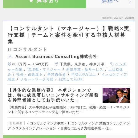
興味あり
詳細へ
掲載期間
26/07/27～26/08/09
【コンサルタント（マネージャー）】戦略×実
行支援｜チームと案件を牽引する中核人材募
集
ITコンサルタント
Ascent Business Consulting株式会社
800万円 ～ 1549万円
千葉県、東京都、神奈川県
ベンチ
ャー企業
管理職・マネジャー
新規事業・新サービス
土日祝休
み
社長・役員直下
事業責任者
年収600万以上
インセンティブ
制度
リモートワーク可能
副業してもOK
【具体的な業務内容】 本ポジションで
は、特に成長著しいコンサルティング業務
を幹部候補としてお手伝いいた…
【職務内容】 大手事業会社や金融機関、SIer向けに、戦略・経営・IT・マネジメ
ントに関するコンサルティングをご担当いただ…
＜コンサルティング事業＞ ITコンサルティング 業務コンサルティン
会社概要
グ システムインテグレーション ＜自由なはたらき方推進事業＞ 仕…