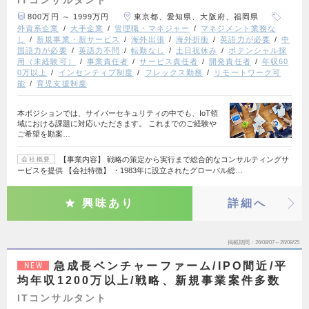
ITコンサルタント
800万円 ～ 1999万円
東京都、愛知県、大阪府、福岡県
外資系企業
大手企業
管理職・マネジャー
マネジメント業務な
し
新規事業・新サービス
海外出張
海外折衝
英語力が必要
中
国語力が必要
英語力不問
転勤なし
土日祝休み
ポテンシャル採
用（未経験可）
事業責任者
サービス責任者
開発責任者
年収60
0万以上
インセンティブ制度
フレックス勤務
リモートワーク可
能
育児支援制度
本ポジションでは、サイバーセキュリティの中でも、IoT領
域における課題に対応いただきます。 これまでのご経験や
ご希望を勘案…
【事業内容】 戦略の策定から実行まで総合的なコンサルティングサ
会社概要
ービスを提供 【会社特徴】 ・1983年に設立されたグローバル総…
興味あり
詳細へ
掲載期間
26/08/07～26/08/25
急成長ベンチャーファーム/IPO間近/平
NEW
均年収1200万以上/戦略、新規事業案件多数
ITコンサルタント