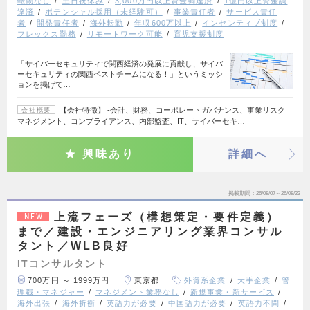
転勤なし
土日祝休み
3,000万円以上資金調達済
1億円以上資金調
達済
ポテンシャル採用（未経験可）
事業責任者
サービス責任
者
開発責任者
海外転勤
年収600万以上
インセンティブ制度
フレックス勤務
リモートワーク可能
育児支援制度
「サイバーセキュリティで関西経済の発展に貢献し、サイバ
ーセキュリティの関西ベストチームになる！」というミッシ
ョンを掲げて…
【会社特徴】 ‐会計、財務、コーポレートガバナンス、事業リスク
会社概要
マネジメント、コンプライアンス、内部監査、IT、サイバーセキ…
興味あり
詳細へ
掲載期間
26/08/07～26/08/23
上流フェーズ（構想策定・要件定義）
NEW
まで／建設・エンジニアリング業界コンサル
タント／WLB良好
ITコンサルタント
700万円 ～ 1999万円
東京都
外資系企業
大手企業
管
理職・マネジャー
マネジメント業務なし
新規事業・新サービス
海外出張
海外折衝
英語力が必要
中国語力が必要
英語力不問