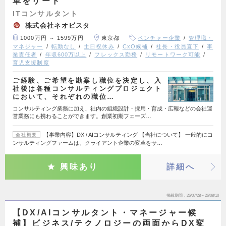
革をリード
ITコンサルタント
株式会社ネオビスタ
1000万円 ～ 1599万円
東京都
ベンチャー企業
管理職・
マネジャー
転勤なし
土日祝休み
CxO候補
社長・役員直下
事
業責任者
年収600万以上
フレックス勤務
リモートワーク可能
育児支援制度
ご経験、ご希望を勘案し職位を決定し、入
社後は各種コンサルティングプロジェクト
において、それぞれの職位…
コンサルティング業務に加え、社内の組織設計・採用・育成・広報などの会社運
営業務にも携わることができます。創業初期フェーズ…
【事業内容】DX / AIコンサルティング 【当社について】 一般的にコ
会社概要
ンサルティングファームは、クライアント企業の変革をサ…
興味あり
詳細へ
掲載期間
26/07/28～26/08/10
【DX/AIコンサルタント・マネージャー候
補】ビジネス/テクノロジーの両面からDX変