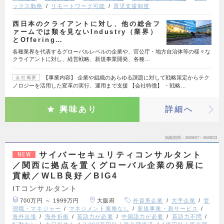
ックス勤務
リモートワーク可能
育児支援制度
西日本のクライアントに対し、他の総合フ
ァームでは類を見ないIndustry（業界）
とOffering…
各種業界を代表するグローバルレベルの企業や、官公庁・地方自治体等の様々な
クライアントに対し、経営戦略、新規事業開発、各種…
【事業内容】 企業や組織のあらゆる課題に対して戦略策定からテク
会社概要
ノロジーを活用した変革の実行、運用まで支援 【会社特徴】 ・戦略…
興味あり
詳細へ
掲載期間
26/08/07～26/08/23
サイバーセキュリティコンサルタント
NEW
／関西に拠点を置くグローバル企業の発展に
貢献／WLB良好／BIG4
ITコンサルタント
700万円 ～ 1999万円
大阪府
外資系企業
大手企業
管
理職・マネジャー
マネジメント業務なし
新規事業・新サービス
海外出張
海外折衝
英語力が必要
中国語力が必要
英語力不問