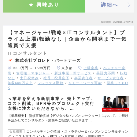
興味あり
詳細へ
掲載期間
25/09/08～27/02/13
【マネージャー/戦略×ITコンサルタント】プ
ライム上場/転勤なし｜企画から開発まで一気
通貫で支援
ITコンサルタント
株式会社プロレド・パートナーズ
1000万円 ～ 1599万円
東京都
上場企業
ベンチャー企
業
管理職・マネジャー
新規事業・新サービス
英語力不問
転勤
なし
土日祝休み
社長・役員直下
事業責任者
サービス責任者
年収600万以上
フレックス勤務
リモートワーク可能
副業してもO
K
＜業界を変える新規事業＞ 売上アップ、
コスト削減、BPR等のプロジェクト実行
支援に注力いただきながら、…
【業務概要】 新規事業領域【デジタル&ハンズオンセクター】において、ご経験
を活かしてコンサルタント業務をご担当いただきます…
コンサルティング領域 ・ストラテジー＆ハンズオンコンサルティン
会社概要
グ ・コストマネジメント ・PEファンド支援／PMI ・組織戦略コ…