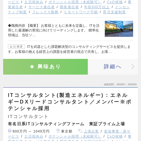
ービス
土日祝休み
ポテンシャル採用（未経験可）
CxO候補
事
業責任者
サービス責任者
開発責任者
年収600万以上
インセン
ティブ制度
フレックス勤務
リモートワーク可能
育児支援制度
◆職務内容 【概要】 お客様とともに未来を定義し、ITを活
用した最適解の実現に向けてリーディングします。 標準化
領域は、当社ソ…
ITを武器とした課題解決型のコンサルティングサービスを提供しま
会社概要
す。お客様の抱える経営上の課題を経営者の視点で共有し、お客…
興味あり
詳細へ
掲載期間
26/08/07～26/08/20
ITコンサルタント(製造エネルギー)：エネル
ギーDXリードコンサルタント／メンバー※ポ
テンシャル採用
ITコンサルタント
有名日系ITコンサルティングファーム 東証プライム上場
800万円 ～ 1049万円
東京都
上場企業
新規事業・新サ
ービス
土日祝休み
ポテンシャル採用（未経験可）
CxO候補
事