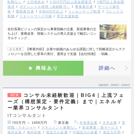
転勤なし
土日祝休み
3,000万円以上資金調達済
1億円以上資金調
達済
ポテンシャル採用（未経験可）
事業責任者
サービス責任
者
開発責任者
年収600万以上
インセンティブ制度
フレックス
勤務
リモートワーク可能
育児支援制度
全社長期ビジョンの策定から事業戦略の立案、新規事業の立
ち上げ、業務改革、情報システムの導入支援まで幅広いコン
サルティング…
【事業内容】 企業や組織のあらゆる課題に対して戦略策定からテク
会社概要
ノロジーを活用した変革の実行、運用まで支援 【会社特徴】 ・戦略…
興味あり
詳細へ
掲載期間
26/08/07～26/08/22
コンサル未経験歓迎｜BIG4｜上流フェ
NEW
ーズ（構想策定・要件定義）まで｜エネルギ
ー業界コンサルタント
ITコンサルタント
700万円 ～ 1999万円
東京都
外資系企業
大手企業
管
理職・マネジャー
マネジメント業務なし
新規事業・新サービス
海外出張
海外折衝
英語力が必要
中国語力が必要
英語力不問