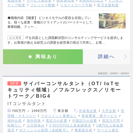
業責任者
サービス責任者
開発責任者
年収600万以上
インセン
ティブ制度
フレックス勤務
リモートワーク可能
育児支援制度
◆職務内容 【概要】 ビジネスモデルの変容を目指してい
る、様々な産業・業種のクライアントのパートナーとして、
事業戦略、フィー…
ITを武器とした課題解決型のコンサルティングサービスを提供しま
会社概要
す。お客様の抱える経営上の課題を経営者の視点で共有し、お客…
興味あり
詳細へ
掲載期間
26/08/07～26/08/24
サイバーコンサルタント（OT/ IoTセ
NEW
キュリティ領域）／フルフレックス／リモー
トワーク／BIG4
ITコンサルタント
700万円 ～ 1999万円
東京都
外資系企業
大手企業
管
理職・マネジャー
マネジメント業務なし
新規事業・新サービス
海外出張
海外折衝
英語力が必要
中国語力が必要
英語力不問
転勤なし
土日祝休み
3,000万円以上資金調達済
1億円以上資金調
達済
ポテンシャル採用（未経験可）
事業責任者
サービス責任