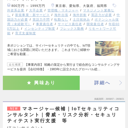
800万円 ～ 1999万円
東京都、愛知県、大阪府、福岡県
外資系企業
大手企業
管理職・マネジャー
マネジメント業務な
し
新規事業・新サービス
海外出張
海外折衝
英語力が必要
中
国語力が必要
英語力不問
転勤なし
土日祝休み
ポテンシャル採
用（未経験可）
事業責任者
サービス責任者
開発責任者
年収60
0万以上
インセンティブ制度
フレックス勤務
リモートワーク可
能
育児支援制度
本ポジションでは、サイバーセキュリティの中でも、IoT領
域における課題に対応いただきます。 これまでのご経験や
ご希望を勘案…
【事業内容】 戦略の策定から実行まで総合的なコンサルティングサ
会社概要
ービスを提供 【会社特徴】 ・1983年に設立されたグローバル総…
興味あり
詳細へ
掲載期間
26/08/07～26/08/21
マネージャ―候補｜IoTセキュリティコ
NEW
ンサルタント｜脅威・リスク分析・セキュリ
ティテスト実行支援 等