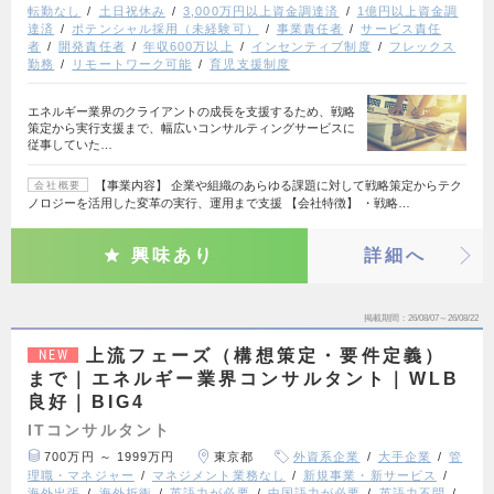
転勤なし
土日祝休み
3,000万円以上資金調達済
1億円以上資金調
達済
ポテンシャル採用（未経験可）
事業責任者
サービス責任
者
開発責任者
年収600万以上
インセンティブ制度
フレックス
勤務
リモートワーク可能
育児支援制度
エネルギー業界のクライアントの成長を支援するため、戦略
策定から実行支援まで、幅広いコンサルティングサービスに
従事していた…
【事業内容】 企業や組織のあらゆる課題に対して戦略策定からテク
会社概要
ノロジーを活用した変革の実行、運用まで支援 【会社特徴】 ・戦略…
興味あり
詳細へ
掲載期間
26/08/07～26/08/22
上流フェーズ（構想策定・要件定義）
NEW
まで｜エネルギー業界コンサルタント｜WLB
良好｜BIG4
ITコンサルタント
700万円 ～ 1999万円
東京都
外資系企業
大手企業
管
理職・マネジャー
マネジメント業務なし
新規事業・新サービス
海外出張
海外折衝
英語力が必要
中国語力が必要
英語力不問