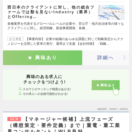
西日本のクライアントに対し、他の総合フ
ァームでは類を見ないIndustry（業界）
とOffering…
各種業界を代表するグローバルレベルの企業や、官公庁・地方自治体等の様々な
クライアントに対し、経営戦略、新規事業開発、各種…
【事業内容】 企業や組織のあらゆる課題に対して戦略策定からテク
会社概要
ノロジーを活用した変革の実行、運用まで支援 【会社特徴】 ・戦略…
興味あり
詳細へ
興味のある求人に
チェックをつけよう!
興味あり
スカウトのマッチング精度があがる!
その求人への合格可能性がわかる!
掲載期間
26/08/07～26/08/22
【マネージャー候補】上流フェーズ
NEW
（構想策定・要件定義）まで｜重電・重工業
界コンサルタント｜WLB良好