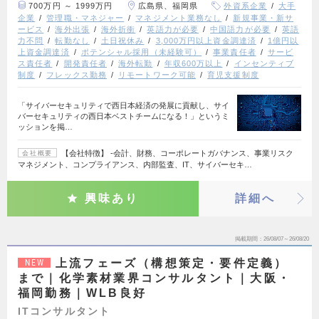
700万円 ～ 1999万円
広島県、福岡県
外資系企業
大手
企業
管理職・マネジャー
マネジメント業務なし
新規事業・新サ
ービス
海外出張
海外折衝
英語力が必要
中国語力が必要
英語
力不問
転勤なし
土日祝休み
3,000万円以上資金調達済
1億円以
上資金調達済
ポテンシャル採用（未経験可）
事業責任者
サービ
ス責任者
開発責任者
海外転勤
年収600万以上
インセンティブ
制度
フレックス勤務
リモートワーク可能
育児支援制度
「サイバーセキュリティで西日本経済の発展に貢献し、サイ
バーセキュリティの西日本ベストチームになる！」というミ
ッションを掲…
【会社特徴】 ‐会計、財務、コーポレートガバナンス、事業リスク
会社概要
マネジメント、コンプライアンス、内部監査、IT、サイバーセキ…
興味あり
詳細へ
掲載期間
26/08/07～26/08/20
上流フェーズ（構想策定・要件定義）
NEW
まで｜化学素材業界コンサルタント｜大阪・
福岡勤務｜WLB良好
ITコンサルタント