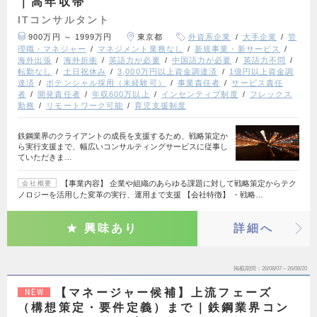
｜高年収帯
ITコンサルタント
900万円 ～ 1999万円
東京都
外資系企業
大手企業
管
理職・マネジャー
マネジメント業務なし
新規事業・新サービス
海外出張
海外折衝
英語力が必要
中国語力が必要
英語力不問
転勤なし
土日祝休み
3,000万円以上資金調達済
1億円以上資金調
達済
ポテンシャル採用（未経験可）
事業責任者
サービス責任
者
開発責任者
年収600万以上
インセンティブ制度
フレックス
勤務
リモートワーク可能
育児支援制度
鉄鋼業界のクライアントの成長を支援するため、戦略策定か
ら実行支援まで、幅広いコンサルティングサービスに従事し
ていただきま…
【事業内容】 企業や組織のあらゆる課題に対して戦略策定からテク
会社概要
ノロジーを活用した変革の実行、運用まで支援 【会社特徴】 ・戦略…
興味あり
詳細へ
掲載期間
26/08/07～26/08/20
【マネージャー候補】上流フェーズ
NEW
（構想策定・要件定義）まで｜鉄鋼業界コン