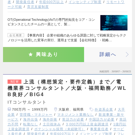
者
開発責任者
年収600万以上
インセンティブ制度
リモートワ
ーク可能
育児支援制度
OT(Operational Technology)/IoTの専門的知見をコア・コン
ピタンスとしたチームの一員として、製…
【事業内容】 企業や組織のあらゆる課題に対して戦略策定からテク
会社概要
ノロジーを活用した変革の実行、運用まで支援 【会社特徴】 ・戦略…
興味あり
詳細へ
掲載期間
26/08/07～26/08/23
上流（構想策定・要件定義）まで／電
NEW
機業界コンサルタント／大阪・福岡勤務／WL
B良好／BIG4
ITコンサルタント
700万円 ～ 1999万円
大阪府、福岡県
外資系企業
大手
企業
管理職・マネジャー
マネジメント業務なし
新規事業・新サ
ービス
海外出張
海外折衝
英語力が必要
中国語力が必要
英語
力不問
転勤なし
土日祝休み
3,000万円以上資金調達済
1億円以
上資金調達済
ポテンシャル採用（未経験可）
事業責任者
サービ
ス責任者
開発責任者
年収600万以上
インセンティブ制度
フレ