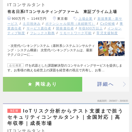
ITコンサルタント
有名日系ITコンサルティングファーム 東証プライム上場
900万円 ～ 1149万円
東京都
上場企業
新規事業・新サ
ービス
土日祝休み
ポテンシャル採用（未経験可）
CxO候補
事
業責任者
サービス責任者
開発責任者
年収600万以上
インセン
ティブ制度
フレックス勤務
リモートワーク可能
育児支援制度
・次世代バンキングシステム（基幹系システムコンサルティ
ング・システム構築） 次世代バンキングシステムは、最新
テクノロジーに…
ITを武器とした課題解決型のコンサルティングサービスを提供しま
会社概要
す。お客様の抱える経営上の課題を経営者の視点で共有し、お客…
興味あり
詳細へ
掲載期間
26/08/07～26/08/20
IoTリスク分析からテスト支援まで担う
NEW
セキュリティコンサルタント｜全国対応｜高
年収帯｜成長市場
ITコンサルタント