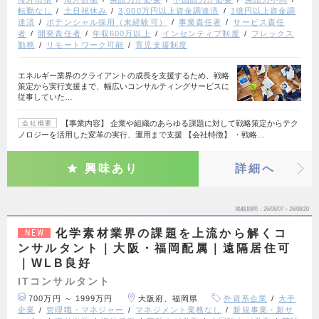
転勤なし
土日祝休み
3,000万円以上資金調達済
1億円以上資金調
達済
ポテンシャル採用（未経験可）
事業責任者
サービス責任
者
開発責任者
年収600万以上
インセンティブ制度
フレックス
勤務
リモートワーク可能
育児支援制度
エネルギー業界のクライアントの成長を支援するため、戦略
策定から実行支援まで、幅広いコンサルティングサービスに
従事していた…
【事業内容】 企業や組織のあらゆる課題に対して戦略策定からテク
会社概要
ノロジーを活用した変革の実行、運用まで支援 【会社特徴】 ・戦略…
興味あり
詳細へ
掲載期間
26/08/07～26/08/20
化学素材業界の課題を上流から解くコ
NEW
ンサルタント｜大阪・福岡配属｜遠隔居住可
｜WLB良好
ITコンサルタント
700万円 ～ 1999万円
大阪府、福岡県
外資系企業
大手
企業
管理職・マネジャー
マネジメント業務なし
新規事業・新サ