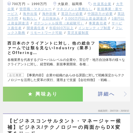
700万円 ～ 1999万円
大阪府、福岡県
外資系企業
大手
企業
管理職・マネジャー
マネジメント業務なし
新規事業・新サ
ービス
海外出張
海外折衝
英語力が必要
中国語力が必要
英語
力不問
転勤なし
土日祝休み
3,000万円以上資金調達済
1億円以
上資金調達済
ポテンシャル採用（未経験可）
事業責任者
サービ
ス責任者
開発責任者
年収600万以上
インセンティブ制度
フレ
ックス勤務
リモートワーク可能
育児支援制度
西日本のクライアントに対し、他の総合フ
ァームでは類を見ないIndustry（業界）
とOffering…
各種業界を代表するグローバルレベルの企業や、官公庁・地方自治体等の様々な
クライアントに対し、経営戦略、新規事業開発、各種…
【事業内容】 企業や組織のあらゆる課題に対して戦略策定からテク
会社概要
ノロジーを活用した変革の実行、運用まで支援 【会社特徴】 ・戦略…
興味あり
詳細へ
掲載期間
26/07/28～26/08/10
【ビジネスコンサルタント・マネージャー候
補】ビジネス/テクノロジーの両面からDX変