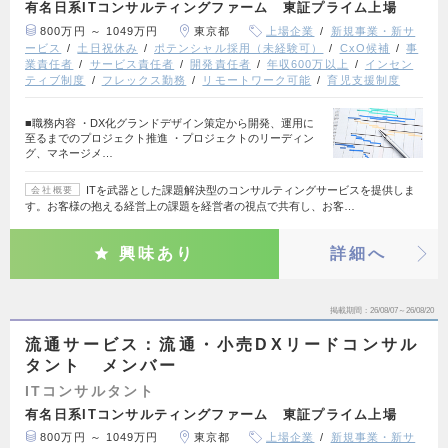
有名日系ITコンサルティングファーム 東証プライム上場
800万円 ～ 1049万円
東京都
上場企業
新規事業・新サ
ービス
土日祝休み
ポテンシャル採用（未経験可）
CxO候補
事
業責任者
サービス責任者
開発責任者
年収600万以上
インセン
ティブ制度
フレックス勤務
リモートワーク可能
育児支援制度
■職務内容 ・DX化グランドデザイン策定から開発、運用に
至るまでのプロジェクト推進 ・プロジェクトのリーディン
グ、マネージメ…
ITを武器とした課題解決型のコンサルティングサービスを提供しま
会社概要
す。お客様の抱える経営上の課題を経営者の視点で共有し、お客…
興味あり
詳細へ
掲載期間
26/08/07～26/08/20
流通サービス：流通・小売DXリードコンサル
タント メンバー
ITコンサルタント
有名日系ITコンサルティングファーム 東証プライム上場
800万円 ～ 1049万円
東京都
上場企業
新規事業・新サ