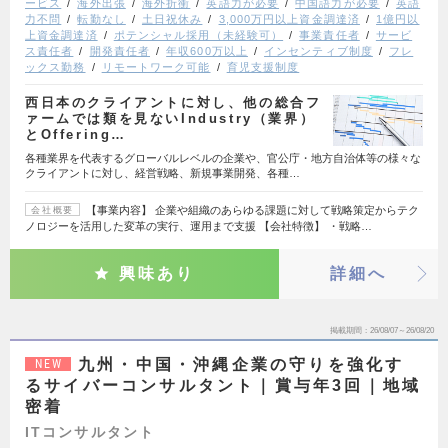
ービス
海外出張
海外折衝
英語力が必要
中国語力が必要
英語
力不問
転勤なし
土日祝休み
3,000万円以上資金調達済
1億円以
上資金調達済
ポテンシャル採用（未経験可）
事業責任者
サービ
ス責任者
開発責任者
年収600万以上
インセンティブ制度
フレ
ックス勤務
リモートワーク可能
育児支援制度
西日本のクライアントに対し、他の総合フ
ァームでは類を見ないIndustry（業界）
とOffering…
各種業界を代表するグローバルレベルの企業や、官公庁・地方自治体等の様々な
クライアントに対し、経営戦略、新規事業開発、各種…
【事業内容】 企業や組織のあらゆる課題に対して戦略策定からテク
会社概要
ノロジーを活用した変革の実行、運用まで支援 【会社特徴】 ・戦略…
興味あり
詳細へ
掲載期間
26/08/07～26/08/20
九州・中国・沖縄企業の守りを強化す
NEW
るサイバーコンサルタント｜賞与年3回｜地域
密着
ITコンサルタント