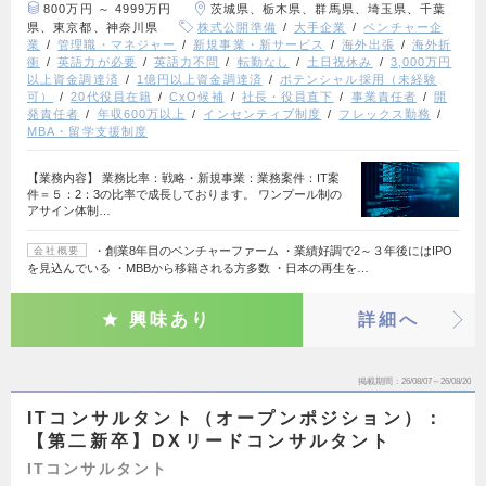
800万円 ～ 4999万円
茨城県、栃木県、群馬県、埼玉県、千葉
県、東京都、神奈川県
株式公開準備
大手企業
ベンチャー企
業
管理職・マネジャー
新規事業・新サービス
海外出張
海外折
衝
英語力が必要
英語力不問
転勤なし
土日祝休み
3,000万円
以上資金調達済
1億円以上資金調達済
ポテンシャル採用（未経験
可）
20代役員在籍
CxO候補
社長・役員直下
事業責任者
開
発責任者
年収600万以上
インセンティブ制度
フレックス勤務
MBA・留学支援制度
【業務内容】 業務比率：戦略・新規事業：業務案件：IT案
件＝５：2：3の比率で成長しております。 ワンプール制の
アサイン体制…
・創業8年目のベンチャーファーム ・業績好調で2～３年後にはIPO
会社概要
を見込んでいる ・MBBから移籍される方多数 ・日本の再生を…
興味あり
詳細へ
掲載期間
26/08/07～26/08/20
ITコンサルタント（オープンポジション）：
【第二新卒】DXリードコンサルタント
ITコンサルタント