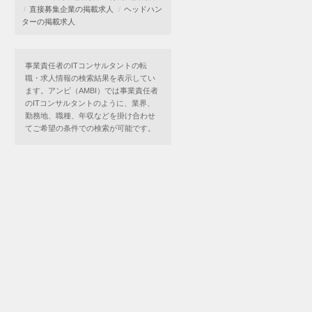
直接募集企業の掲載求人
ヘッドハン
ターの掲載求人
事業責任者のITコンサルタントの転
職・求人情報の検索結果を表示してい
ます。アンビ（AMBI）では事業責任者
のITコンサルタントのように、業界、
勤務地、職種、年収などを掛け合わせ
てご希望の条件での検索が可能です。