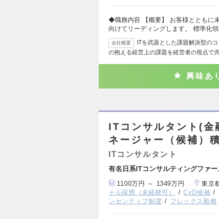
◆職務内容 【概要】 お客様とともに
向けてリーディングします。 標準化
ITを武器とした課題解決型の
会社概要
の抱える経営上の課題を経営者の視点で
興味あ
ITコンサルタント(
ネージャー（候補）
ITコンサルタント
有名日系ITコンサルティングファ
1100万円 ～ 1349万円
東京
ャル採用（未経験可）
CxO候補
ンセンティブ制度
フレックス勤務