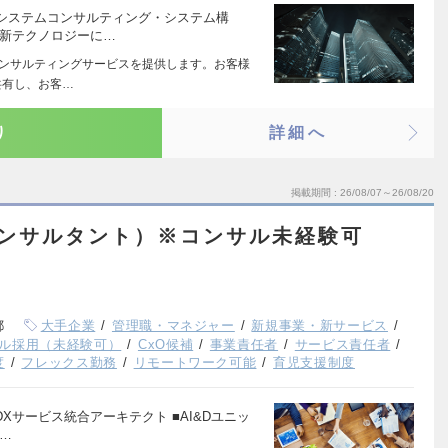
システムコンサルティング・システム構
最新テクノロジーに…
コンサルティングサービスを提供します。お客様
共有し、お客…
り
詳細へ
掲載期間
26/08/07～26/08/20
入コンサルタント）※コンサル未経験可
都
大手企業
管理職・マネジャー
新規事業・新サービス
ル採用（未経験可）
CxO候補
事業責任者
サービス責任者
度
フレックス勤務
リモートワーク可能
育児支援制度
2)DXサービス統合アーキテクト ■AI&Dユニッ
…