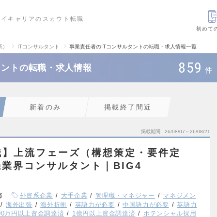
ハイキャリアのスカウト転職
初めて
系）
ITコンサルタント
事業責任者のITコンサルタントの転職・求人情報一覧
859
タントの転職・求人情報
件
新着のみ
掲載終了間近
掲載期間
26/08/07～26/08/21
職】上流フェーズ（構想策定・要件定
業界コンサルタント｜BIG4
都
外資系企業
大手企業
管理職・マネジャー
マネジメン
海外出張
海外折衝
英語力が必要
中国語力が必要
英語力
000万円以上資金調達済
1億円以上資金調達済
ポテンシャル採用