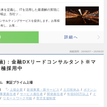
未来を定義し、ITを活用した最適解の実現に
領域は、当社ソ…
コンサルティングサービスを提供します。お客様
共有し、お客…
り
詳細へ
掲載期間
26/08/07～26/08/20
金融)：金融DXリードコンサルタント※マ
積極採用中
ーム 東証プライム上場
都
上場企業
新規事業・新サービス
土日祝休み
ポテンシ
事業責任者
サービス責任者
開発責任者
年収600万以上
イ
リモートワーク可能
育児支援制度