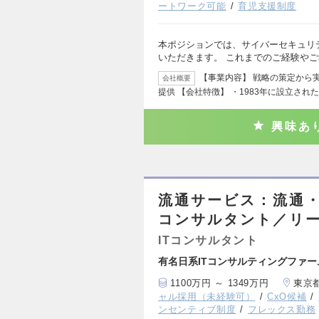
ートワーク可能
育児支援制度
本ポジションでは、サイバーセキュリテ
いただきます。 これまでのご経験や
【事業内容】 戦略の策定から
会社概要
提供 【会社特徴】 ・1983年に設立され
興味あ
流通サービス：流通・
コンサルタント／リ
ITコンサルタント
有名日系ITコンサルティングファ
1100万円 ～ 1349万円
東京
ャル採用（未経験可）
CxO候補
ンセンティブ制度
フレックス勤務