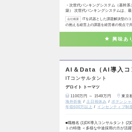
・次世代バンキングシステム（基幹系
築） 次世代バンキングシステムは、
ITを武器とした課題解決型の
会社概要
の抱える経営上の課題を経営者の視点で
興味あ
AI＆Data（AI導
ITコンサルタント
デロイト トーマツ
1100万円 ～ 1549万円
東京
海外折衝
土日祝休み
ポテンシャ
年収600万以上
インセンティブ制
■職種名 (1)DX導入コンサルタント (
トの特徴 ＜多様な中途採用の方が活躍