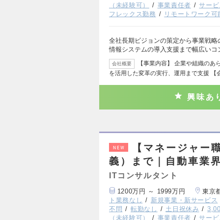
（未経験可）
事業責任者
サービ
フレックス勤務
リモートワーク可
全社長期ビジョンの策定から事業戦略
情報システムの導入支援まで幅広いコ
【事業内容】 企業や組織のあ
会社概要
を活用した変革の実行、運用まで支援 【
興味あ
【マネージャー
NEW
義）まで｜自動車業界
ITコンサルタント
1200万円 ～ 1999万円
東京
ト業務なし
新規事業・新サービス
不問
転勤なし
土日祝休み
3,
（未経験可）
事業責任者
サービ