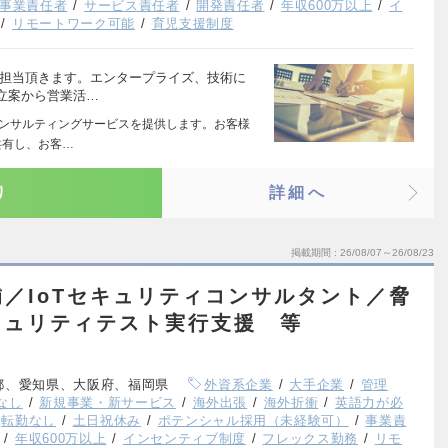
事業責任者
サービス責任者
開発責任者
年収600万以上
イ
リモートワーク可能
育児支援制度
数担当頂きます。エンタープライズ、技術に
立案から営業活…
コンサルティングサービスを提供します。お客様
共有し、お客…
り
詳細へ
掲載期間
26/08/07～26/08/23
／IoTセキュリティコンサルタント／脅
キュリティテスト実行支援 等
都、愛知県、大阪府、福岡県
外資系企業
大手企業
管理
なし
新規事業・新サービス
海外出張
海外折衝
英語力が必
転勤なし
土日祝休み
ポテンシャル採用（未経験可）
事業責
年収600万以上
インセンティブ制度
フレックス勤務
リモ