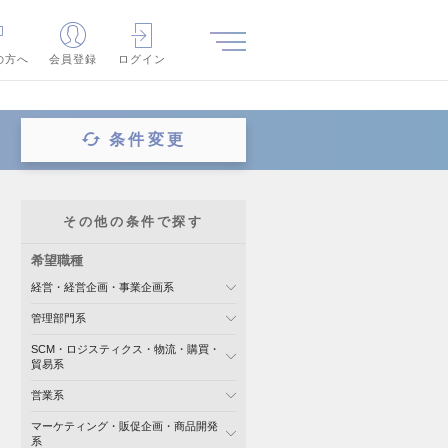
の方へ
会員登録
ログイン
条件変更
その他の条件で探す
希望職種
経営・経営企画・事業企画系
管理部門系
SCM・ロジスティクス・物流・購買・
貿易系
営業系
マーケティング・販促企画・商品開発
系