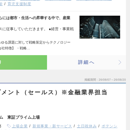
能
育児支援制度
らには都市・生活への昇華する中で、産業
スに従事していただきます。 ●経営・事業戦
らゆる課題に対して戦略策定からテクノロジー
会社特徴】 ・戦略…
り
詳細へ
掲載期間
26/08/07～26/08/20
プメント（セールス）※金融業界担当
ーム 東証プライム上場
都
上場企業
新規事業・新サービス
土日祝休み
ポテンシ