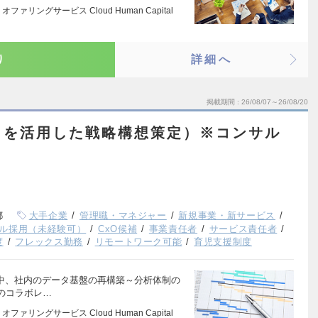
リングサービス Cloud Human Capital
り
詳細へ
掲載期間
26/08/07～26/08/20
データを活用した戦略構想策定）※コンサル
都
大手企業
管理職・マネジャー
新規事業・新サービス
ル採用（未経験可）
CxO候補
事業責任者
サービス責任者
度
フレックス勤務
リモートワーク可能
育児支援制度
中、社内のデータ基盤の再構築～分析体制の
のコラボレ…
リングサービス Cloud Human Capital