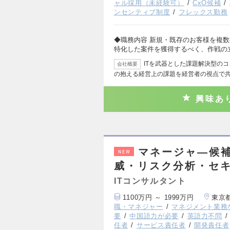
ャル採用（未経験可）
CxO候補
ンセンティブ制度
フレックス勤務
◆職務内容 新規・既存のお客様を複
特化した案件を獲得するべく、作戦の
ITを武器とした課題解決型の
会社概要
の抱える経営上の課題を経営者の視点で
興味あ
マネージャ―候補
NEW
威・リスク分析・セ
ITコンサルタント
1100万円 ～ 1999万円
東京
職・マネジャー
マネジメント業務
要
中国語力が必要
英語力不問
任者
サービス責任者
開発責任者