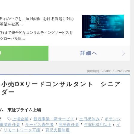
ィの中でも、IoT領域における課題に対応
ご希望を勘案…
実行まで総合的なコンサルティングサービスを
たグローバル総…
り
詳細へ
掲載期間
26/08/07～26/08/20
小売DXリードコンサルタント シニア
ーダー
ーム 東証プライム上場
都
上場企業
新規事業・新サービス
土日祝休み
ポテンシ
事業責任者
サービス責任者
開発責任者
年収600万以上
イ
リモートワーク可能
育児支援制度