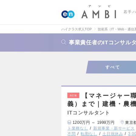
若手
ハイクラス求人TOP
技術系（IT・Web・通信
事業責任者のITコンサル
すべて
【マネージャー
NEW
義）まで｜建機・農機
ITコンサルタント
1200万円 ～ 1999万円
東京
ト業務なし
新規事業・新サービス
不問
転勤なし
土日祝休み
3,