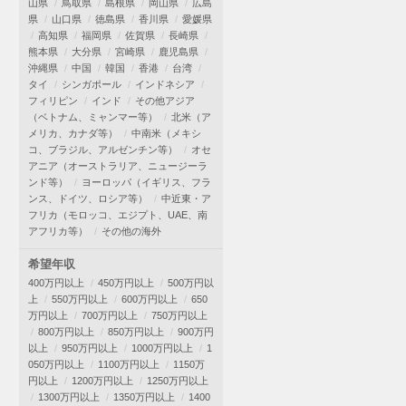
山県
鳥取県
島根県
岡山県
広島
県
山口県
徳島県
香川県
愛媛県
高知県
福岡県
佐賀県
長崎県
熊本県
大分県
宮崎県
鹿児島県
沖縄県
中国
韓国
香港
台湾
タイ
シンガポール
インドネシア
フィリピン
インド
その他アジア
（ベトナム、ミャンマー等）
北米（ア
メリカ、カナダ等）
中南米（メキシ
コ、ブラジル、アルゼンチン等）
オセ
アニア（オーストラリア、ニュージーラ
ンド等）
ヨーロッパ（イギリス、フラ
ンス、ドイツ、ロシア等）
中近東・ア
フリカ（モロッコ、エジプト、UAE、南
アフリカ等）
その他の海外
希望年収
400万円以上
450万円以上
500万円以
上
550万円以上
600万円以上
650
万円以上
700万円以上
750万円以上
800万円以上
850万円以上
900万円
以上
950万円以上
1000万円以上
1
050万円以上
1100万円以上
1150万
円以上
1200万円以上
1250万円以上
1300万円以上
1350万円以上
1400