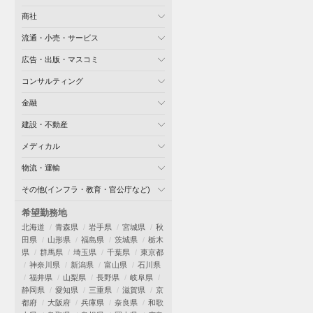
商社
流通・小売・サービス
広告・出版・マスコミ
コンサルティング
金融
建設・不動産
メディカル
物流・運輸
その他(インフラ・教育・官公庁など)
希望勤務地
北海道
青森県
岩手県
宮城県
秋
田県
山形県
福島県
茨城県
栃木
県
群馬県
埼玉県
千葉県
東京都
神奈川県
新潟県
富山県
石川県
福井県
山梨県
長野県
岐阜県
静岡県
愛知県
三重県
滋賀県
京
都府
大阪府
兵庫県
奈良県
和歌