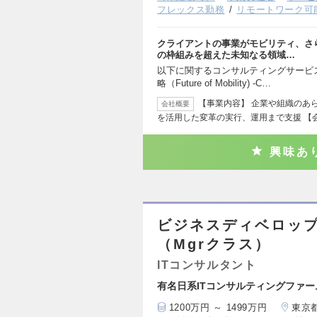
フレックス勤務
リモートワーク可
クライアントの事業がモビリティ、さ
の枠組みを超えた未知なる領域…
以下に関するコンサルティングサービ
略（Future of Mobility) ‐C…
【事業内容】 企業や組織のあ
会社概要
を活用した変革の実行、運用まで支援 【
興味あ
ビジネスディベロッ
（Mgrクラス）
ITコンサルタント
有名日系ITコンサルティングファ
1200万円 ～ 1499万円
東京