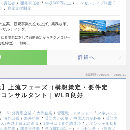
ス責任者
開発責任者
年収600万以上
インセンティブ制度
能
育児支援制度
の立案、新規事業の立ち上げ、業務改革、
ンサルティング…
らゆる課題に対して戦略策定からテクノロジー
会社特徴】 ・戦略…
り
詳細へ
掲載期間
26/08/07～26/08/21
職】上流フェーズ（構想策定・要件定
コンサルタント｜WLB良好
都
外資系企業
大手企業
管理職・マネジャー
マネジメン
海外出張
海外折衝
英語力が必要
中国語力が必要
英語力
000万円以上資金調達済
1億円以上資金調達済
ポテンシャル採用
ス責任者
開発責任者
年収600万以上
インセンティブ制度