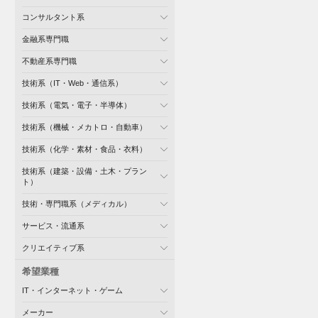
コンサルタント系
金融系専門職
不動産系専門職
技術系（IT・Web・通信系）
技術系（電気・電子・半導体）
技術系（機械・メカトロ・自動車）
技術系（化学・素材・食品・衣料）
技術系（建築・設備・土木・プラン
ト）
技術・専門職系（メディカル）
サービス・流通系
クリエイティブ系
希望業種
IT・インターネット・ゲーム
メーカー