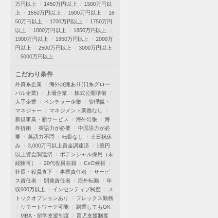
万円以上
1450万円以上
1500万円以
上
1550万円以上
1600万円以上
16
50万円以上
1700万円以上
1750万円
以上
1800万円以上
1850万円以上
1900万円以上
1950万円以上
2000万
円以上
2500万円以上
3000万円以上
5000万円以上
こだわり条件
外資系企業
海外展開あり(日系グロー
バル企業)
上場企業
株式公開準備
大手企業
ベンチャー企業
管理職・
マネジャー
マネジメント業務なし
新規事業・新サービス
海外出張
海
外折衝
英語力が必要
中国語力が必
要
英語力不問
転勤なし
土日祝休
み
3,000万円以上資金調達済
1億円
以上資金調達済
ポテンシャル採用（未
経験可）
20代役員在籍
CxO候補
社長・役員直下
事業責任者
サービ
ス責任者
開発責任者
海外転勤
年
収600万以上
インセンティブ制度
ス
トックオプションあり
フレックス勤務
リモートワーク可能
副業してもOK
MBA・留学支援制度
育児支援制度