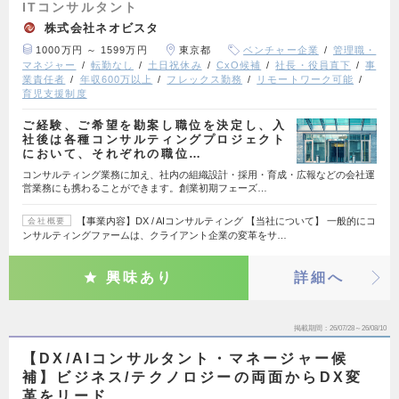
ITコンサルタント
株式会社ネオビスタ
1000万円 ～ 1599万円
東京都
ベンチャー企業
管理職・
マネジャー
転勤なし
土日祝休み
CxO候補
社長・役員直下
事
業責任者
年収600万以上
フレックス勤務
リモートワーク可能
育児支援制度
ご経験、ご希望を勘案し職位を決定し、入
社後は各種コンサルティングプロジェクト
において、それぞれの職位…
コンサルティング業務に加え、社内の組織設計・採用・育成・広報などの会社運
営業務にも携わることができます。創業初期フェーズ…
【事業内容】DX / AIコンサルティング 【当社について】 一般的にコ
会社概要
ンサルティングファームは、クライアント企業の変革をサ…
興味あり
詳細へ
掲載期間
26/07/28～26/08/10
【DX/AIコンサルタント・マネージャー候
補】ビジネス/テクノロジーの両面からDX変
革をリード