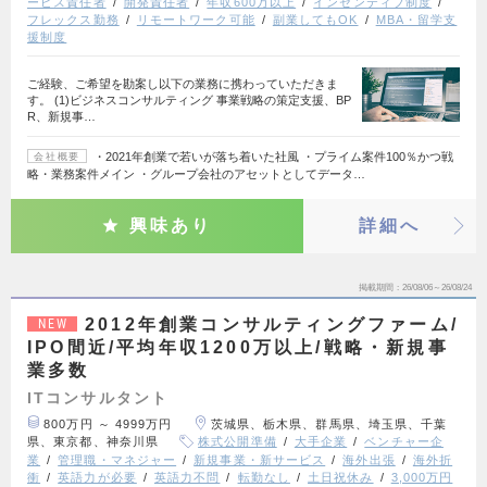
ービス責任者
開発責任者
年収600万以上
インセンティブ制度
フレックス勤務
リモートワーク可能
副業してもOK
MBA・留学支
援制度
ご経験、ご希望を勘案し以下の業務に携わっていただきま
す。 (1)ビジネスコンサルティング 事業戦略の策定支援、BP
R、新規事…
・2021年創業で若いが落ち着いた社風 ・プライム案件100％かつ戦
会社概要
略・業務案件メイン ・グループ会社のアセットとしてデータ…
興味あり
詳細へ
掲載期間
26/08/06～26/08/24
2012年創業コンサルティングファーム/
NEW
IPO間近/平均年収1200万以上/戦略・新規事
業多数
ITコンサルタント
800万円 ～ 4999万円
茨城県、栃木県、群馬県、埼玉県、千葉
県、東京都、神奈川県
株式公開準備
大手企業
ベンチャー企
業
管理職・マネジャー
新規事業・新サービス
海外出張
海外折
衝
英語力が必要
英語力不問
転勤なし
土日祝休み
3,000万円