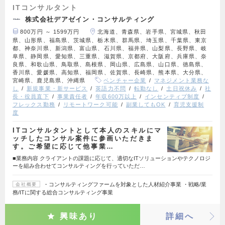
ITコンサルタント
株式会社デアゼイン・コンサルティング
800万円 ～ 1599万円
北海道、青森県、岩手県、宮城県、秋田
県、山形県、福島県、茨城県、栃木県、群馬県、埼玉県、千葉県、東京
都、神奈川県、新潟県、富山県、石川県、福井県、山梨県、長野県、岐
阜県、静岡県、愛知県、三重県、滋賀県、京都府、大阪府、兵庫県、奈
良県、和歌山県、鳥取県、島根県、岡山県、広島県、山口県、徳島県、
香川県、愛媛県、高知県、福岡県、佐賀県、長崎県、熊本県、大分県、
宮崎県、鹿児島県、沖縄県
ベンチャー企業
マネジメント業務な
し
新規事業・新サービス
英語力不問
転勤なし
土日祝休み
社
長・役員直下
事業責任者
年収600万以上
インセンティブ制度
フレックス勤務
リモートワーク可能
副業してもOK
育児支援制
度
ITコンサルタントとして本人のスキルにマ
ッチしたコンサル案件に参画いただきま
す。ご希望に応じて他事業…
■業務内容 クライアントの課題に応じて、適切なITソリューションやテクノロジ
ーを組み合わせてコンサルティングを行っていただ…
・コンサルティングファームを対象とした人材紹介事業 ・戦略/業
会社概要
務/ITに関する総合コンサルティング事業
興味あり
詳細へ