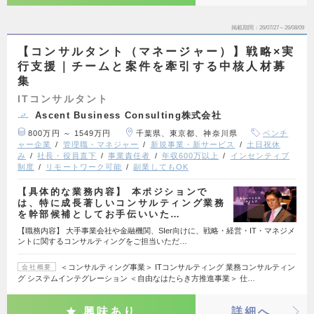
掲載期間
26/07/27～26/08/09
【コンサルタント（マネージャー）】戦略×実
行支援｜チームと案件を牽引する中核人材募
集
ITコンサルタント
Ascent Business Consulting株式会社
800万円 ～ 1549万円
千葉県、東京都、神奈川県
ベンチ
ャー企業
管理職・マネジャー
新規事業・新サービス
土日祝休
み
社長・役員直下
事業責任者
年収600万以上
インセンティブ
制度
リモートワーク可能
副業してもOK
【具体的な業務内容】 本ポジションで
は、特に成長著しいコンサルティング業務
を幹部候補としてお手伝いいた…
【職務内容】 大手事業会社や金融機関、SIer向けに、戦略・経営・IT・マネジメ
ントに関するコンサルティングをご担当いただ…
＜コンサルティング事業＞ ITコンサルティング 業務コンサルティン
会社概要
グ システムインテグレーション ＜自由なはたらき方推進事業＞ 仕…
興味あり
詳細へ