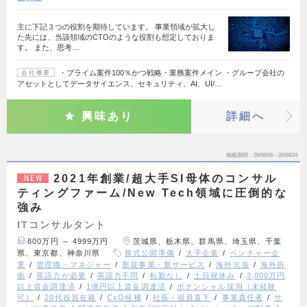
主に下記３つの役割を期待しています。 事業領域が拡大し
た先には、当該領域のCTOのような役割も想定しておりま
す。 また、思考…
・プライム案件100％かつ戦略・業務案件メイン ・グループ会社の
会社概要
アセットとしてデータサイエンス、セキュリティ、AI、UI/…
興味あり
詳細へ
掲載期間
26/08/06～26/08/24
2021年創業/超大手SI母体のコンサル
NEW
ティングファーム/New Tech領域に圧倒的な
強み
ITコンサルタント
800万円 ～ 4999万円
茨城県、栃木県、群馬県、埼玉県、千葉
県、東京都、神奈川県
株式公開準備
大手企業
ベンチャー企
業
管理職・マネジャー
新規事業・新サービス
海外出張
海外折
衝
英語力が必要
英語力不問
転勤なし
土日祝休み
3,000万円
以上資金調達済
1億円以上資金調達済
ポテンシャル採用（未経験
可）
20代役員在籍
CxO候補
社長・役員直下
事業責任者
サ