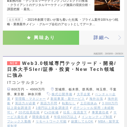
●業務内容 ・デジタルマーケティングプロジェクトの推進
・クライアントのデジタルマーケティング施策の現状分析・
課題把握 ・最先…
・2021年創業で若いが落ち着いた社風 ・プライム案件100％かつ戦
会社概要
略・業務案件メイン ・グループ会社のアセットとしてデータ…
興味あり
詳細へ
掲載期間
26/08/06～26/08/24
Web3.0領域専門テックリード・開発/
NEW
日系大手SIer/証券・投資・New Tech領域
に強み
ITコンサルタント
800万円 ～ 4999万円
茨城県、栃木県、群馬県、埼玉県、千葉
県、東京都、神奈川県
株式公開準備
大手企業
ベンチャー企
業
管理職・マネジャー
新規事業・新サービス
海外出張
海外折
衝
英語力が必要
英語力不問
転勤なし
土日祝休み
3,000万円
以上資金調達済
1億円以上資金調達済
ポテンシャル採用（未経験
可）
20代役員在籍
CxO候補
社長・役員直下
事業責任者
サ
ービス責任者
開発責任者
年収600万以上
インセンティブ制度
フレックス勤務
リモートワーク可能
副業してもOK
MBA・留学支
援制度