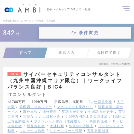
若手ハイキャリアのスカウト転職
事業責任者のITコンサルタントの転職・求人情報
842
条件変更
件
すべて
新着のみ
掲載終了間近
掲載期間
26/08/07～26/08/20
サイバーセキュリティコンサルタント
NEW
（九州中国沖縄エリア限定）｜ワークライフ
バランス良好｜BIG4
ITコンサルタント
700万円 ～ 1999万円
広島県、福岡県
外資系企業
大手
企業
管理職・マネジャー
マネジメント業務なし
新規事業・新サ
ービス
海外出張
海外折衝
英語力が必要
中国語力が必要
英語
力不問
転勤なし
土日祝休み
3,000万円以上資金調達済
1億円以
上資金調達済
ポテンシャル採用（未経験可）
事業責任者
サービ
ス責任者
開発責任者
海外転勤
年収600万以上
インセンティブ
制度
フレックス勤務
リモートワーク可能
育児支援制度