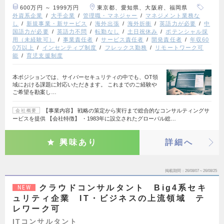
600万円 ～ 1999万円
東京都、愛知県、大阪府、福岡県
外資系企業
大手企業
管理職・マネジャー
マネジメント業務な
し
新規事業・新サービス
海外出張
海外折衝
英語力が必要
中
国語力が必要
英語力不問
転勤なし
土日祝休み
ポテンシャル採
用（未経験可）
事業責任者
サービス責任者
開発責任者
年収60
0万以上
インセンティブ制度
フレックス勤務
リモートワーク可
能
育児支援制度
本ポジションでは、サイバーセキュリティの中でも、OT領
域における課題に対応いただきます。 これまでのご経験や
ご希望を勘案し…
【事業内容】 戦略の策定から実行まで総合的なコンサルティングサ
会社概要
ービスを提供 【会社特徴】 ・1983年に設立されたグローバル総…
興味あり
詳細へ
掲載期間
26/08/07～26/08/25
クラウドコンサルタント Big4系セキ
NEW
ュリティ企業 IT・ビジネスの上流領域 テ
レワーク可
ITコンサルタント