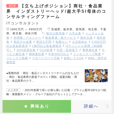
【立ち上げポジション】商社・食品業
NEW
界 インダストリーヘッド/超大手SI母体のコ
ンサルティングファーム
ITコンサルタント
1800万円 ～ 4999万円
茨城県、栃木県、群馬県、埼玉県、千葉
県、東京都、神奈川県
株式公開準備
大手企業
ベンチャー企
業
管理職・マネジャー
新規事業・新サービス
海外出張
海外折
衝
英語力が必要
英語力不問
転勤なし
土日祝休み
3,000万円
以上資金調達済
1億円以上資金調達済
ポテンシャル採用（未経験
可）
20代役員在籍
CxO候補
社長・役員直下
事業責任者
サ
ービス責任者
開発責任者
年収600万以上
インセンティブ制度
フレックス勤務
リモートワーク可能
副業してもOK
MBA・留学支
援制度
●業務内容 ・商社・食品インダストリーチームの立ち上げ
・商社・食品業界の新規アカウント開拓、提案活動 ・商
社・食品業界のクラ…
・2021年創業で若いが落ち着いた社風 ・プライム案件100％かつ戦
会社概要
略・業務案件メイン ・グループ会社のアセットとしてデータ…
興味あり
詳細へ