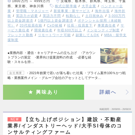
1800万円 ～ 4999万円
茨城県、栃木県、群馬県、埼玉県、千葉
県、東京都、神奈川県
株式公開準備
大手企業
ベンチャー企
業
管理職・マネジャー
新規事業・新サービス
海外出張
海外折
衝
英語力が必要
英語力不問
転勤なし
土日祝休み
3,000万円
以上資金調達済
1億円以上資金調達済
ポテンシャル採用（未経験
可）
20代役員在籍
CxO候補
社長・役員直下
事業責任者
サ
ービス責任者
開発責任者
年収600万以上
インセンティブ制度
フレックス勤務
リモートワーク可能
副業してもOK
MBA・留学支
援制度
●業務内容 ・通信・キャリアチームの立ち上げ -アカウン
トプランの策定 -業界向け提案資料の作成 -必要な経
験・スキルを持…
・2021年創業で若いが落ち着いた社風 ・プライム案件100％かつ戦
会社概要
略・業務案件メイン ・グループ会社のアセットとしてデータ…
興味あり
詳細へ
掲載期間
26/08/06～26/08/24
【立ち上げポジション】建設・不動産
NEW
業界/インダストリーヘッド/大手SI母体のコ
ンサルティングファーム