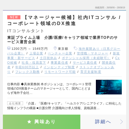
掲載期間
26/08/06～26/08/19
【マネージャー候補】社内ITコンサル /
NEW
コーポレート領域のDX推進
ITコンサルタント
東証プライム上場 介護/医療/キャリア領域で業界TOPのサ
ービス運営企業
1200万円 ～ 1549万円
東京都
海外展開あり（日系グロー
バル企業）
上場企業
ベンチャー企業
管理職・マネジャー
新規
事業・新サービス
土日祝休み
ポテンシャル採用（未経験可）
Cx
O候補
社長・役員直下
事業責任者
サービス責任者
開発責任
者
年収600万以上
インセンティブ制度
ストックオプションあ
り
フレックス勤務
リモートワーク可能
育児支援制度
仕事内容 ◆具体業務例 本ポジションは、コーポレート管理
領域のDX推進チームのマネージャーとして、国内にとどま
らず海外子会社…
「介護」「医療/キャリア」「ヘルスケア/シニアライフ」に特化した
会社概要
情報インフラの構築 ■介護分野 介護職向け求人情報、資格講座…
興味あり
詳細へ