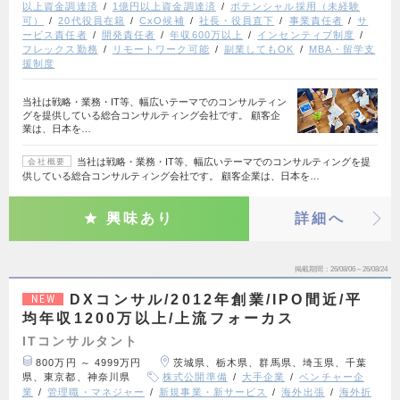
以上資金調達済
1億円以上資金調達済
ポテンシャル採用（未経験
可）
20代役員在籍
CxO候補
社長・役員直下
事業責任者
サ
ービス責任者
開発責任者
年収600万以上
インセンティブ制度
フレックス勤務
リモートワーク可能
副業してもOK
MBA・留学支
援制度
当社は戦略・業務・IT等、幅広いテーマでのコンサルティン
グを提供している総合コンサルティング会社です。 顧客企
業は、日本を…
当社は戦略・業務・IT等、幅広いテーマでのコンサルティングを提
会社概要
供している総合コンサルティング会社です。 顧客企業は、日本を…
興味あり
詳細へ
掲載期間
26/08/06～26/08/24
DXコンサル/2012年創業/IPO間近/平
NEW
均年収1200万以上/上流フォーカス
ITコンサルタント
800万円 ～ 4999万円
茨城県、栃木県、群馬県、埼玉県、千葉
県、東京都、神奈川県
株式公開準備
大手企業
ベンチャー企
業
管理職・マネジャー
新規事業・新サービス
海外出張
海外折