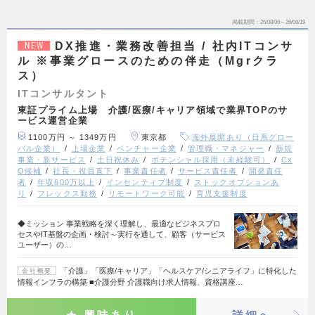
掲載期間
26/08/06～26/08/19
DX推進・業務改善担当 / 社内ITコンサ
NEW
ル ※事業グロースのための伴走（Mgrクラ
ス）
ITコンサルタント
東証プライム上場 介護/医療/キャリア領域で業界TOPのサ
ービス運営企業
1100万円 ～ 1349万円
東京都
海外展開あり（日系グロー
バル企業）
上場企業
ベンチャー企業
管理職・マネジャー
新規
事業・新サービス
土日祝休み
ポテンシャル採用（未経験可）
Cx
O候補
社長・役員直下
事業責任者
サービス責任者
開発責任
者
年収600万以上
インセンティブ制度
ストックオプションあ
り
フレックス勤務
リモートワーク可能
育児支援制度
◆ミッション 事業戦略を深く理解し、最適なビジネスプロ
セスやIT基盤の企画・検討～実行を通して、顧客（サービス
ユーザー）の…
「介護」「医療/キャリア」「ヘルスケア/シニアライフ」に特化した
会社概要
情報インフラの構築 ■介護分野 介護職向け求人情報、資格講座…