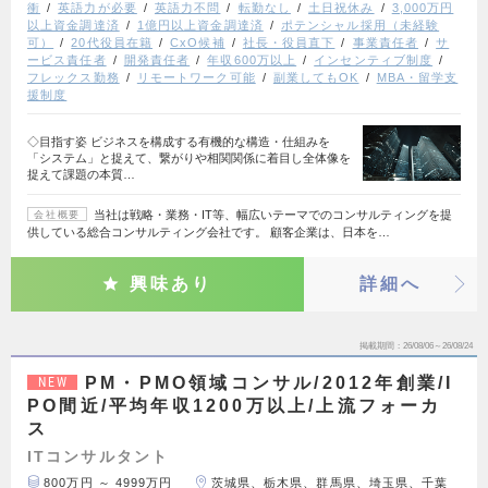
衝
英語力が必要
英語力不問
転勤なし
土日祝休み
3,000万円
以上資金調達済
1億円以上資金調達済
ポテンシャル採用（未経験
可）
20代役員在籍
CxO候補
社長・役員直下
事業責任者
サ
ービス責任者
開発責任者
年収600万以上
インセンティブ制度
フレックス勤務
リモートワーク可能
副業してもOK
MBA・留学支
援制度
◇目指す姿 ビジネスを構成する有機的な構造・仕組みを
「システム」と捉えて、繋がりや相関関係に着目し全体像を
捉えて課題の本質…
当社は戦略・業務・IT等、幅広いテーマでのコンサルティングを提
会社概要
供している総合コンサルティング会社です。 顧客企業は、日本を…
興味あり
詳細へ
掲載期間
26/08/06～26/08/24
PM・PMO領域コンサル/2012年創業/I
NEW
PO間近/平均年収1200万以上/上流フォーカ
ス
ITコンサルタント
800万円 ～ 4999万円
茨城県、栃木県、群馬県、埼玉県、千葉