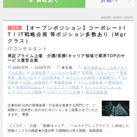
興味あり
詳細へ
掲載期間
26/08/06～26/08/19
【オープンポジション】コーポレートI
NEW
T / IT戦略企画 等ポジション多数あり（Mgr
クラス）
ITコンサルタント
東証プライム上場 介護/医療/キャリア領域で業界TOPのサ
ービス運営企業
1000万円 ～ 1249万円
東京都
海外展開あり（日系グロー
バル企業）
上場企業
ベンチャー企業
管理職・マネジャー
新規
事業・新サービス
土日祝休み
ポテンシャル採用（未経験可）
Cx
O候補
社長・役員直下
事業責任者
サービス責任者
開発責任
者
年収600万以上
インセンティブ制度
ストックオプションあ
り
フレックス勤務
リモートワーク可能
育児支援制度
仕事内容 社内の業務改善・IT企画を推進する部門にて、ご
経験やご志向性に合わせたポジションをご提案させていただ
きます。 事業…
「介護」「医療/キャリア」「ヘルスケア/シニアライフ」に特化した
会社概要
情報インフラの構築 ■介護分野 介護職向け求人情報、資格講座…