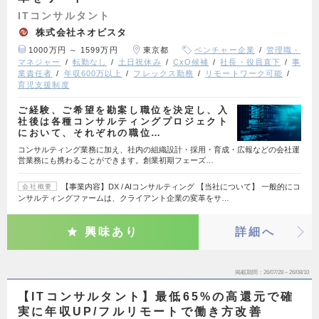
ITコンサルタント
株式会社ネオビスタ
1000万円 ～ 1599万円
東京都
ベンチャー企業
管理職・
マネジャー
転勤なし
土日祝休み
CxO候補
社長・役員直下
事
業責任者
年収600万以上
フレックス勤務
リモートワーク可能
育児支援制度
ご経験、ご希望を勘案し職位を決定し、入
社後は各種コンサルティングプロジェクト
において、それぞれの職位…
コンサルティング業務に加え、社内の組織設計・採用・育成・広報などの会社運
営業務にも携わることができます。創業初期フェーズ…
【事業内容】DX / AIコンサルティング 【当社について】 一般的にコ
会社概要
ンサルティングファームは、クライアント企業の変革をサ…
興味あり
詳細へ
掲載期間
26/07/28～26/08/10
【ITコンサルタント】最低65%の高還元で確
実に年収UP/フルリモートで働き方改善