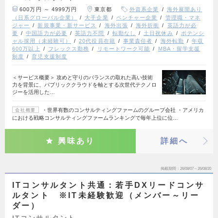
600万円 ～ 4999万円
東京都
外資系企業
海外展開あり
（日系グローバル企業）
大手企業
ベンチャー企業
管理職・マネ
ジャー
新規事業・新サービス
海外出張
海外折衝
英語力が必
要
中国語力が必要
英語力不問
転勤なし
土日祝休み
ポテンシ
ャル採用（未経験可）
20代役員在籍
事業責任者
海外転勤
年収
600万以上
フレックス勤務
リモートワーク可能
MBA・留学支援
制度
育児支援制度
＜サービス概要＞ 攻めと守りのバランスの取れた高い技術
力を背景に、パブリッククラウドを軸とする次世代テクノロ
ジーを活用した…
・世界有数のコンサルティングファームのグループ会社 ・アメリカ
会社概要
における戦略コンサルティングファームランキングで毎年上位に位…
興味あり
詳細へ
掲載期間
26/08/07～26/08/20
ITコンサルタント共通：若手DXリードコンサ
ルタント ※IT未経験歓迎（メンバー～リー
ダー）
ITコンサルタント