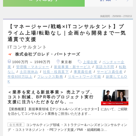
掲載期間
25/09/08～27/02/13
【マネージャー/戦略×ITコンサルタント】プ
ライム上場/転勤なし｜企画から開発まで一気
通貫で支援
ITコンサルタント
株式会社プロレド・パートナーズ
1000万円 ～ 1599万円
東京都
上場企業
ベンチャー企
業
管理職・マネジャー
新規事業・新サービス
英語力不問
転勤
なし
土日祝休み
社長・役員直下
事業責任者
サービス責任者
年収600万以上
フレックス勤務
リモートワーク可能
副業してもO
K
＜業界を変える新規事業＞ 売上アップ、
コスト削減、BPR等のプロジェクト実行
支援に注力いただきながら、…
【業務概要】 新規事業領域【デジタル&ハンズオンセクター】において、ご経験
を活かしてコンサルタント業務をご担当いただきます…
コンサルティング領域 ・ストラテジー＆ハンズオンコンサルティン
会社概要
グ ・コストマネジメント ・PEファンド支援／PMI ・組織戦略コ…