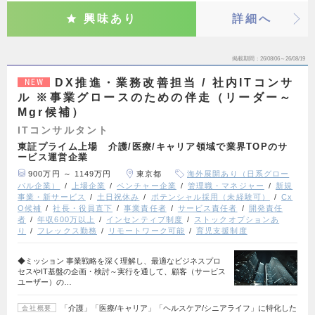
興味あり
詳細へ
掲載期間
26/08/06～26/08/19
DX推進・業務改善担当 / 社内ITコンサ
NEW
ル ※事業グロースのための伴走（リーダー～
Mgr候補）
ITコンサルタント
東証プライム上場 介護/医療/キャリア領域で業界TOPのサ
ービス運営企業
900万円 ～ 1149万円
東京都
海外展開あり（日系グロー
バル企業）
上場企業
ベンチャー企業
管理職・マネジャー
新規
事業・新サービス
土日祝休み
ポテンシャル採用（未経験可）
Cx
O候補
社長・役員直下
事業責任者
サービス責任者
開発責任
者
年収600万以上
インセンティブ制度
ストックオプションあ
り
フレックス勤務
リモートワーク可能
育児支援制度
◆ミッション 事業戦略を深く理解し、最適なビジネスプロ
セスやIT基盤の企画・検討～実行を通して、顧客（サービス
ユーザー）の…
「介護」「医療/キャリア」「ヘルスケア/シニアライフ」に特化した
会社概要