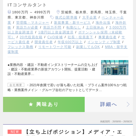
ITコンサルタント
1800万円 ～ 4999万円
茨城県、栃木県、群馬県、埼玉県、千葉
県、東京都、神奈川県
株式公開準備
大手企業
ベンチャー企
業
管理職・マネジャー
新規事業・新サービス
海外出張
海外折
衝
英語力が必要
英語力不問
転勤なし
土日祝休み
3,000万円
以上資金調達済
1億円以上資金調達済
ポテンシャル採用（未経験
可）
20代役員在籍
CxO候補
社長・役員直下
事業責任者
サ
ービス責任者
開発責任者
年収600万以上
インセンティブ制度
フレックス勤務
リモートワーク可能
副業してもOK
MBA・留学支
援制度
●業務内容 ・建設・不動産インダストリーチームの立ち上げ
・建設・不動産業界の新規アカウント開拓、提案活動 ・建
設・不動産業界…
・2021年創業で若いが落ち着いた社風 ・プライム案件100％かつ戦
会社概要
略・業務案件メイン ・グループ会社のアセットとしてデータ…
興味あり
詳細へ
掲載期間
26/08/06～26/08/24
【立ち上げポジション】メディア・エ
NEW