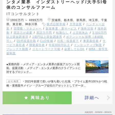
ンタメ業界 インダストリーヘッド/大手SI母
体のコンサルファーム
ITコンサルタント
1800万円 ～ 4999万円
茨城県、栃木県、群馬県、埼玉県、千葉
県、東京都、神奈川県
株式公開準備
大手企業
ベンチャー企
業
管理職・マネジャー
新規事業・新サービス
海外出張
海外折
衝
英語力が必要
英語力不問
転勤なし
土日祝休み
3,000万円
以上資金調達済
1億円以上資金調達済
ポテンシャル採用（未経験
可）
20代役員在籍
CxO候補
社長・役員直下
事業責任者
サ
ービス責任者
開発責任者
年収600万以上
インセンティブ制度
フレックス勤務
リモートワーク可能
副業してもOK
MBA・留学支
援制度
●業務内容 ・メディア・エンタメ業界の新規アカウント開
拓、提案活動 ・メディア・エンタメ業界のクライアントに
対するプロジェク…
・2021年創業で若いが落ち着いた社風 ・プライム案件100％かつ戦
会社概要
略・業務案件メイン ・グループ会社のアセットとしてデータ…
興味あり
詳細へ
掲載期間
26/08/06～26/08/24