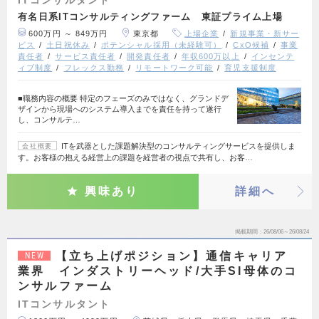
有名日系ITコンサルティングファーム 東証プライム上場
600万円 ～ 849万円
東京都
上場企業
新規事業・新サー
ビス
土日祝休み
ポテンシャル採用（未経験可）
CxO候補
事業
責任者
サービス責任者
開発責任者
年収600万以上
インセンテ
ィブ制度
フレックス勤務
リモートワーク可能
育児支援制度
■職務内容の概要 特定のフェーズのみではなく、グランドデ
ザインから現場へのシステム導入までを責任を持って遂行
し、コンサルテ…
ITを武器とした課題解決型のコンサルティングサービスを提供しま
会社概要
す。お客様の抱える経営上の課題を経営者の視点で共有し、お客…
興味あり
詳細へ
掲載期間
26/08/06～26/08/24
【立ち上げポジション】通信キャリア
NEW
業界 インダストリーヘッド/大手SI母体のコ
ンサルファーム
ITコンサルタント