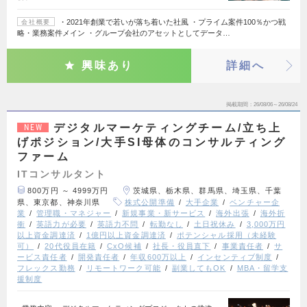
・2021年創業で若いが落ち着いた社風 ・プライム案件100％かつ戦
会社概要
略・業務案件メイン ・グループ会社のアセットとしてデータ…
興味あり
詳細へ
掲載期間
26/08/06～26/08/24
デジタルマーケティングチーム/立ち上
NEW
げポジション/大手SI母体のコンサルティング
ファーム
ITコンサルタント
800万円 ～ 4999万円
茨城県、栃木県、群馬県、埼玉県、千葉
県、東京都、神奈川県
株式公開準備
大手企業
ベンチャー企
業
管理職・マネジャー
新規事業・新サービス
海外出張
海外折
衝
英語力が必要
英語力不問
転勤なし
土日祝休み
3,000万円
以上資金調達済
1億円以上資金調達済
ポテンシャル採用（未経験
可）
20代役員在籍
CxO候補
社長・役員直下
事業責任者
サ
ービス責任者
開発責任者
年収600万以上
インセンティブ制度
フレックス勤務
リモートワーク可能
副業してもOK
MBA・留学支
援制度