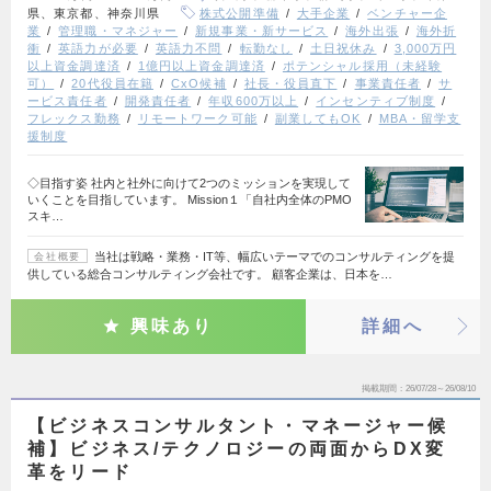
県、東京都、神奈川県
株式公開準備
大手企業
ベンチャー企
業
管理職・マネジャー
新規事業・新サービス
海外出張
海外折
衝
英語力が必要
英語力不問
転勤なし
土日祝休み
3,000万円
以上資金調達済
1億円以上資金調達済
ポテンシャル採用（未経験
可）
20代役員在籍
CxO候補
社長・役員直下
事業責任者
サ
ービス責任者
開発責任者
年収600万以上
インセンティブ制度
フレックス勤務
リモートワーク可能
副業してもOK
MBA・留学支
援制度
◇目指す姿 社内と社外に向けて2つのミッションを実現して
いくことを目指しています。 Mission１「自社内全体のPMO
スキ…
当社は戦略・業務・IT等、幅広いテーマでのコンサルティングを提
会社概要
供している総合コンサルティング会社です。 顧客企業は、日本を…
興味あり
詳細へ
掲載期間
26/07/28～26/08/10
【ビジネスコンサルタント・マネージャー候
補】ビジネス/テクノロジーの両面からDX変
革をリード