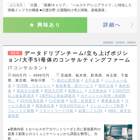
「介護」「医療/キャリア」「ヘルスケア/シニアライフ」に特化した
会社概要
情報インフラの構築 ■介護分野 介護職向け求人情報、資格講座…
興味あり
詳細へ
掲載期間
26/08/06～26/08/24
データドリブンチーム/立ち上げポジシ
NEW
ョン/大手SI母体のコンサルティングファーム
ITコンサルタント
800万円 ～ 4999万円
茨城県、栃木県、群馬県、埼玉県、千葉
県、東京都、神奈川県
株式公開準備
大手企業
ベンチャー企
業
管理職・マネジャー
新規事業・新サービス
海外出張
海外折
衝
英語力が必要
英語力不問
転勤なし
土日祝休み
3,000万円
以上資金調達済
1億円以上資金調達済
ポテンシャル採用（未経験
可）
20代役員在籍
CxO候補
社長・役員直下
事業責任者
サ
ービス責任者
開発責任者
年収600万以上
インセンティブ制度
フレックス勤務
リモートワーク可能
副業してもOK
MBA・留学支
援制度
●業務内容 1.セールスやアカウントリーダと共に新規案件の
提案 2.顧客とのコミュニケーションから課題を整理し、分
析、…