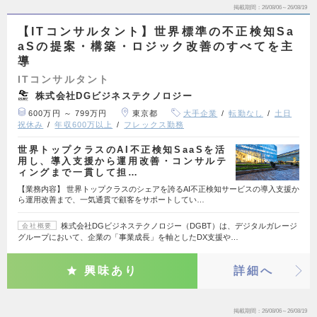
掲載期間
26/08/06～26/08/19
【ITコンサルタント】世界標準の不正検知Sa
aSの提案・構築・ロジック改善のすべてを主
導
ITコンサルタント
株式会社DGビジネステクノロジー
600万円 ～ 799万円
東京都
大手企業
転勤なし
土日
祝休み
年収600万以上
フレックス勤務
世界トップクラスのAI不正検知SaaSを活
用し、導入支援から運用改善・コンサルテ
ィングまで一貫して担…
【業務内容】 世界トップクラスのシェアを誇るAI不正検知サービスの導入支援か
ら運用改善まで、一気通貫で顧客をサポートしてい…
株式会社DGビジネステクノロジー（DGBT）は、デジタルガレージ
会社概要
グループにおいて、企業の「事業成長」を軸としたDX支援や…
興味あり
詳細へ
掲載期間
26/08/06～26/08/19