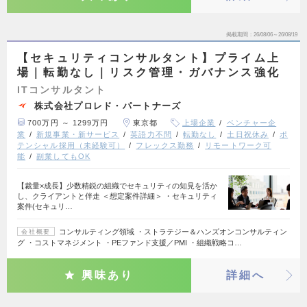
掲載期間
26/08/06～26/08/19
【セキュリティコンサルタント】プライム上
場｜転勤なし｜リスク管理・ガバナンス強化
ITコンサルタント
株式会社プロレド・パートナーズ
700万円 ～ 1299万円
東京都
上場企業
ベンチャー企
業
新規事業・新サービス
英語力不問
転勤なし
土日祝休み
ポ
テンシャル採用（未経験可）
フレックス勤務
リモートワーク可
能
副業してもOK
【裁量×成長】少数精鋭の組織でセキュリティの知見を活か
し、クライアントと伴走 ＜想定案件詳細＞ ・セキュリティ
案件(セキュリ…
コンサルティング領域 ・ストラテジー＆ハンズオンコンサルティン
会社概要
グ ・コストマネジメント ・PEファンド支援／PMI ・組織戦略コ…
興味あり
詳細へ