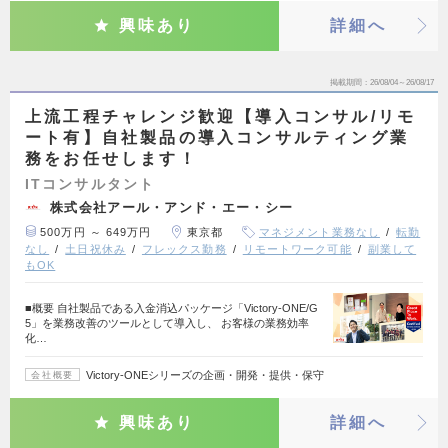
興味あり
詳細へ
掲載期間
26/08/04～26/08/17
上流工程チャレンジ歓迎【導入コンサル/リモ
ート有】自社製品の導入コンサルティング業
務をお任せします！
ITコンサルタント
株式会社アール・アンド・エー・シー
500万円 ～ 649万円
東京都
マネジメント業務なし
転勤
なし
土日祝休み
フレックス勤務
リモートワーク可能
副業して
もOK
■概要 自社製品である入金消込パッケージ「Victory-ONE/G
5」を業務改善のツールとして導入し、 お客様の業務効率
化…
Victory-ONEシリーズの企画・開発・提供・保守
会社概要
興味あり
詳細へ