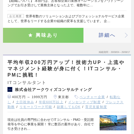
【組織について】 本部門は、お客様企業の業務オペレーションをアウトソーシ
ングでお引き受けして業務主体となった上で、複数年に…
世界有数のソリューションおよびプロフェッショナルサービス企業
会社概要
として、世界をリードする企業や組織の変革を支援しています。 企…
興味あり
詳細へ
掲載期間
26/08/04～26/08/17
平均年収200万円アップ！技術力UP・上流や
マネジメント経験が身に付く！ITコンサル・
PMに挑戦！
ITコンサルタント
株式会社アークウィズコンサルティング
400万円 ～ 1999万円
東京都
ベンチャー企業
転勤な
し
土日祝休み
年収600万以上
インセンティブ制度
フレックス
勤務
リモートワーク可能
副業してもOK
育児支援制度
現在は社員の専門性に合わせてITコンサル・PMO・受託開
発等を中心に事業を展開！ 常に数百の案件があり、自社で
引き受けきれ…