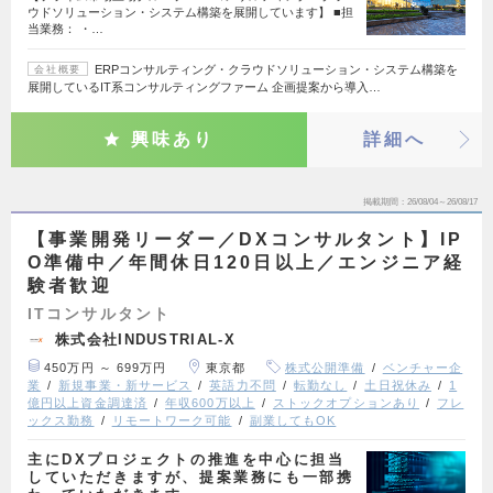
ウドソリューション・システム構築を展開しています】 ■担
当業務： ・…
ERPコンサルティング・クラウドソリューション・システム構築を
会社概要
展開しているIT系コンサルティングファーム 企画提案から導入…
興味あり
詳細へ
掲載期間
26/08/04～26/08/17
【事業開発リーダー／DXコンサルタント】IP
O準備中／年間休日120日以上／エンジニア経
験者歓迎
ITコンサルタント
株式会社INDUSTRIAL-X
450万円 ～ 699万円
東京都
株式公開準備
ベンチャー企
業
新規事業・新サービス
英語力不問
転勤なし
土日祝休み
1
億円以上資金調達済
年収600万以上
ストックオプションあり
フレ
ックス勤務
リモートワーク可能
副業してもOK
主にDXプロジェクトの推進を中心に担当
していただきますが、提案業務にも一部携