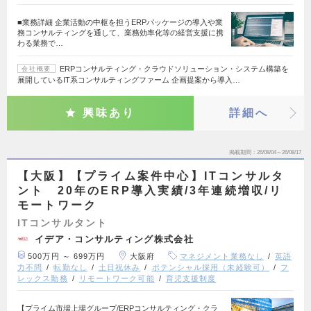
■業務詳細 企業活動の中枢を担うERPパッケージの導入や業
務コンサルティングを通して、業務効率化等の経営支援に携
わる業務で…
ERPコンサルティング・クラウドソリューション・システム構築を
会社概要
展開しているIT系コンサルティングファーム 企画提案から導入…
興味あり
詳細へ
掲載期間
26/08/04～26/08/17
【大阪】【プライム案件中心】ITコンサルタ
ント 20年のERP導入実績/3年連続増収/リ
モートワーク
ITコンサルタント
イデア・コンサルティング株式会社
500万円 ～ 699万円
大阪府
マネジメント業務なし
英語
力不問
転勤なし
土日祝休み
ポテンシャル採用（未経験可）
フ
レックス勤務
リモートワーク可能
育児支援制度
【プライム市場上場グループ/ERPコンサルティング・クラ