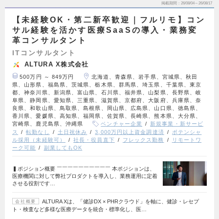
掲載期間
26/08/04～26/08/17
【未経験OK・第二新卒歓迎｜フルリモ】コン
サル経験を活かす医療SaaSの導入・業務変
革コンサルタント
ITコンサルタント
ALTURA X株式会社
500万円 ～ 849万円
北海道、青森県、岩手県、宮城県、秋田
県、山形県、福島県、茨城県、栃木県、群馬県、埼玉県、千葉県、東京
都、神奈川県、新潟県、富山県、石川県、福井県、山梨県、長野県、岐
阜県、静岡県、愛知県、三重県、滋賀県、京都府、大阪府、兵庫県、奈
良県、和歌山県、鳥取県、島根県、岡山県、広島県、山口県、徳島県、
香川県、愛媛県、高知県、福岡県、佐賀県、長崎県、熊本県、大分県、
宮崎県、鹿児島県、沖縄県
ベンチャー企業
新規事業・新サービ
ス
転勤なし
土日祝休み
3,000万円以上資金調達済
ポテンシャ
ル採用（未経験可）
社長・役員直下
フレックス勤務
リモートワ
ーク可能
副業してもOK
▍ポジション概要 ￣￣￣￣￣￣￣￣￣￣ 本ポジションは、
医療機関に対して弊社プロダクトを導入し、業務運用に定着
させる役割です…
ALTURA Xは、「健診DX × PHRクラウド」を軸に、健診・レセプ
会社概要
ト・検査など多様な医療データを統合・標準化し、医…