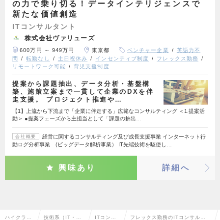
の力で乗り切る！データインテリジェンスで
新たな価値創造
ITコンサルタント
株式会社ヴァリューズ
600万円 ～ 949万円
東京都
ベンチャー企業
英語力不
問
転勤なし
土日祝休み
インセンティブ制度
フレックス勤務
リモートワーク可能
育児支援制度
提案から課題抽出、データ分析・基盤構
築、施策立案まで一貫して企業のDXを伴
走支援。 プロジェクト推進や…
【1】上流から下流まで「企業に伴走する」広範なコンサルティング ＜1.提案活
動＞ ●提案フェーズから主担当として「課題の抽出…
経営に関するコンサルティング及び成長支援事業 インターネット行
会社概要
動ログ分析事業 (ビッグデータ解析事業） IT先端技術を駆使し…
興味あり
詳細へ
ハイクラス
技術系（IT・We
ITコンサ
フレックス勤務のITコンサルタ