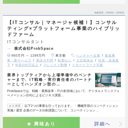
掲載期間
26/08/03～26/08/16
【ITコンサル｜マネージャ候補！】コンサル
ティング×プラットフォーム事業のハイブリッ
ドファーム
ITコンサルタント
株式会社ProbSpace
950万円 ～ 1299万円
東京都
ベンチャー企業
新規事
業・新サービス
英語力不問
転勤なし
土日祝休み
社長・役員直
下
年収600万以上
フレックス勤務
リモートワーク可能
業界トップティアから上場準備中のベンチ
ャーまで、IT戦略・実行責任者のパートナ
ーとしてハンズオン型の…
ProbSpaceでは、戦略・業務改革・ITの各領域において、デジタルトランスフォ
ーメーション(DX)によるビジネス課題…
以下2つの事業を行っております。 ・機械学習のコンペティション
会社概要
実施 / 運営 企業のデータ分析課題について、コンペティション…
興味あり
詳細へ