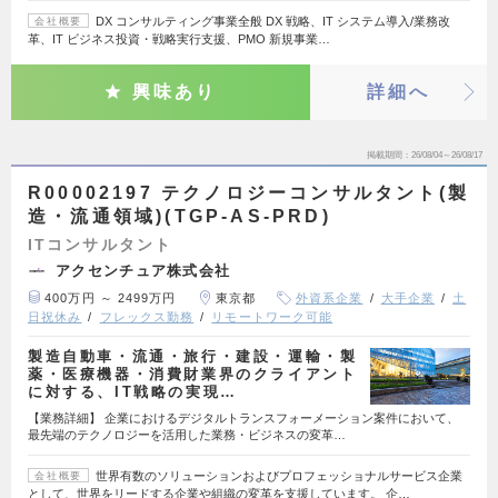
DX コンサルティング事業全般 DX 戦略、IT システム導入/業務改
会社概要
革、IT ビジネス投資・戦略実行支援、PMO 新規事業…
興味あり
詳細へ
掲載期間
26/08/04～26/08/17
R00002197 テクノロジーコンサルタント(製
造・流通領域)(TGP-AS-PRD)
ITコンサルタント
アクセンチュア株式会社
400万円 ～ 2499万円
東京都
外資系企業
大手企業
土
日祝休み
フレックス勤務
リモートワーク可能
製造自動車・流通・旅行・建設・運輸・製
薬・医療機器・消費財業界のクライアント
に対する、IT戦略の実現…
【業務詳細】 企業におけるデジタルトランスフォーメーション案件において、
最先端のテクノロジーを活用した業務・ビジネスの変革…
世界有数のソリューションおよびプロフェッショナルサービス企業
会社概要
として、世界をリードする企業や組織の変革を支援しています。 企…