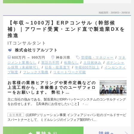
掲載期間
26/08/03～26/08/16
【年収～1000万】ERPコンサル（幹部候
補）｜アワード受賞・エンド直で製造業DXを
推進
ITコンサルタント
株式会社リアルソフト
600万円 ～ 999万円
神奈川県
管理職・マネジャー
マネ
ジメント業務なし
英語力不問
転勤なし
土日祝休み
ポテンシャ
ル採用（未経験可）
社長・役員直下
年収600万以上
インセンティ
ブ制度
フレックス勤務
リモートワーク可能
お客様の業務ヒアリングや要件定義などの
上流工程から、本稼働までのユーザフォロ
ーをお願いします。 弊社ト…
主に当社の強みである、製造業向けERPパッケージシステムのコンサルティング
をお任せします。 【具体的にお任せしたいこと】 ・…
(1)ERPソリューション事業 インフォアジャパン社のゴールドサービ
会社概要
スパートナーとして、ミドルレンジのインフォア製ERPパ…
興味あり
詳細へ