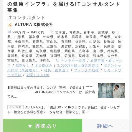
の健康インフラ」を届けるITコンサルタント
募集
ITコンサルタント
ALTURA X株式会社
500万円 ～ 849万円
北海道、青森県、岩手県、宮城県、秋田
県、山形県、福島県、茨城県、栃木県、群馬県、埼玉県、千葉県、東京
都、神奈川県、新潟県、富山県、石川県、福井県、山梨県、長野県、岐
阜県、静岡県、愛知県、三重県、滋賀県、京都府、大阪府、兵庫県、奈
良県、和歌山県、鳥取県、島根県、岡山県、広島県、山口県、徳島県、
香川県、愛媛県、高知県、福岡県、佐賀県、長崎県、熊本県、大分県、
宮崎県、鹿児島県、沖縄県
ベンチャー企業
新規事業・新サービ
ス
転勤なし
土日祝休み
3,000万円以上資金調達済
ポテンシャ
ル採用（未経験可）
社長・役員直下
フレックス勤務
リモートワ
ーク可能
副業してもOK
▍業務は日々変わります。なので「事例」で伝えます ￣￣
￣￣￣￣￣￣￣￣ ALTURA XのITコンサルタントは、設計者
であ…
ALTURA Xは、「健診DX × PHRクラウド」を軸に、健診・レセプ
会社概要
ト・検査など多様な医療データを統合・標準化し、医…
興味あり
詳細へ