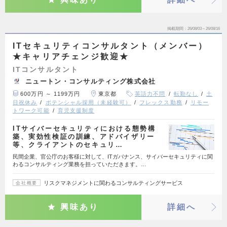
掲載期間
26/08/03～26/08/16
ITセキュリティコンサルタント（メンバー）
★キャリアチェンジ歓迎★
ITコンサルタント
ニュートン・コンサルティング株式会社
600万円 ～ 1199万円
東京都
英語力不問
転勤なし
土
日祝休み
ポテンシャル採用（未経験可）
フレックス勤務
リモー
トワーク可能
育児支援制度
ITサイバーセキュリティにおける態勢構
築、実効性検証の訓練、アドバイザリー
等、クライアントのセキュリ…
民間企業、官公庁のお客様に対して、ITガバナンス、サイバーセキュリティに関
わるコンサルティング業務を担っていただきます。…
リスクマネジメントに関わるコンサルティングサービス
会社概要
興味あり
詳細へ