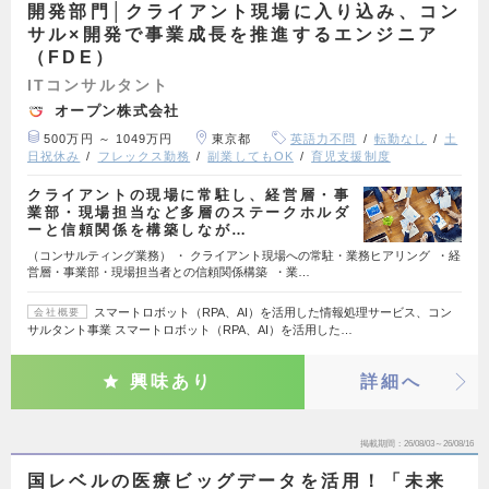
開発部門│クライアント現場に入り込み、コン
サル×開発で事業成長を推進するエンジニア
（FDE）
ITコンサルタント
オープン株式会社
500万円 ～ 1049万円
東京都
英語力不問
転勤なし
土
日祝休み
フレックス勤務
副業してもOK
育児支援制度
クライアントの現場に常駐し、経営層・事
業部・現場担当など多層のステークホルダ
ーと信頼関係を構築しなが…
（コンサルティング業務） ・ クライアント現場への常駐・業務ヒアリング ・経
営層・事業部・現場担当者との信頼関係構築 ・業…
スマートロボット（RPA、AI）を活用した情報処理サービス、コン
会社概要
サルタント事業 スマートロボット（RPA、AI）を活用した…
興味あり
詳細へ
掲載期間
26/08/03～26/08/16
国レベルの医療ビッグデータを活用！「未来