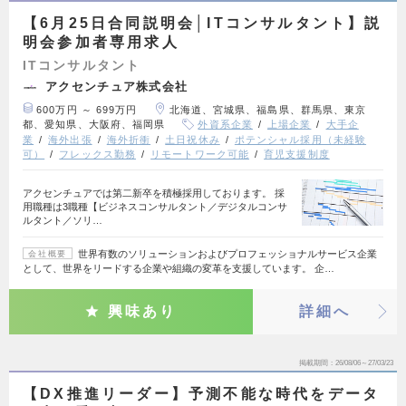
【6月25日合同説明会│ITコンサルタント】説
明会参加者専用求人
ITコンサルタント
アクセンチュア株式会社
600万円 ～ 699万円
北海道、宮城県、福島県、群馬県、東京
都、愛知県、大阪府、福岡県
外資系企業
上場企業
大手企
業
海外出張
海外折衝
土日祝休み
ポテンシャル採用（未経験
可）
フレックス勤務
リモートワーク可能
育児支援制度
アクセンチュアでは第二新卒を積極採用しております。 採
用職種は3職種【ビジネスコンサルタント／デジタルコンサ
ルタント／ソリ…
世界有数のソリューションおよびプロフェッショナルサービス企業
会社概要
として、世界をリードする企業や組織の変革を支援しています。 企…
興味あり
詳細へ
掲載期間
26/08/06～27/03/23
【DX推進リーダー】予測不能な時代をデータ