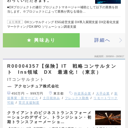
わっていただきます。
■DXプロジェクトの遂行 プロジェクトマネージャー補助として以下の業務を担
当します。※プロジェクトによって業務が異なる場合…
DXコンサルティング ESG経営支援 DX導入展開支援 DX定着化支援
会社概要
マーケティングDX BPO ソリューション調達支援
興味あり
詳細へ
掲載期間
26/08/04～26/08/17
R00004357【保険】IT 戦略コンサルタン
ト Ins領域 DX 最適化！（東京）
ITコンサルタント
アクセンチュア株式会社
450万円 ～ 999万円
東京都
外資系企業
大手企業
新
規事業・新サービス
土日祝休み
フレックス勤務
リモートワーク
可能
育児支援制度
クライアントのビジネストランスフォーメ
ーションのデザイン、トランジション・初
期トランスフォーメーショ…