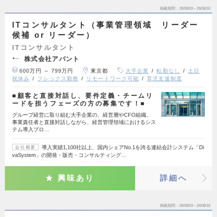
掲載期間
26/08/03～26/08/16
ITコンサルタント（事業管理領域 リーダー
候補 or リーダー）
ITコンサルタント
株式会社アバント
600万円 ～ 799万円
東京都
大手企業
転勤なし
土日
祝休み
フレックス勤務
リモートワーク可能
育児支援制度
■顧客と直接対話し、要件定義・チームリ
ードを担うフェーズの方の募集です！■
グループ経営に取り組む大手企業の、経営層やCFO組織、
事業責任者と直接対話しながら、経営管理領域におけるシス
テム導入プロ…
導入実績1,100社以上、国内シェアNo.1を誇る連結会計システム「Di
会社概要
vaSystem」の開発・販売・コンサルティング…
興味あり
詳細へ
掲載期間
26/08/03～26/08/16