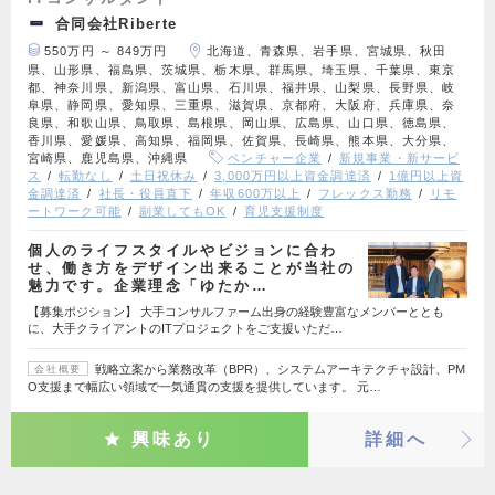
合同会社Riberte
550万円 ～ 849万円
北海道、青森県、岩手県、宮城県、秋田
県、山形県、福島県、茨城県、栃木県、群馬県、埼玉県、千葉県、東京
都、神奈川県、新潟県、富山県、石川県、福井県、山梨県、長野県、岐
阜県、静岡県、愛知県、三重県、滋賀県、京都府、大阪府、兵庫県、奈
良県、和歌山県、鳥取県、島根県、岡山県、広島県、山口県、徳島県、
香川県、愛媛県、高知県、福岡県、佐賀県、長崎県、熊本県、大分県、
宮崎県、鹿児島県、沖縄県
ベンチャー企業
新規事業・新サービ
ス
転勤なし
土日祝休み
3,000万円以上資金調達済
1億円以上資
金調達済
社長・役員直下
年収600万以上
フレックス勤務
リモ
ートワーク可能
副業してもOK
育児支援制度
個人のライフスタイルやビジョンに合わ
せ、働き方をデザイン出来ることが当社の
魅力です。企業理念「ゆたか…
【募集ポジション】 大手コンサルファーム出身の経験豊富なメンバーととも
に、大手クライアントのITプロジェクトをご支援いただ…
戦略立案から業務改革（BPR）、システムアーキテクチャ設計、PM
会社概要
O支援まで幅広い領域で一気通貫の支援を提供しています。 元…
興味あり
詳細へ