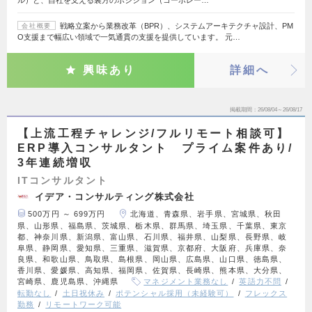
ル）と、自社を支える裏方のポジション（コーポレー…
戦略立案から業務改革（BPR）、システムアーキテクチャ設計、PM
会社概要
O支援まで幅広い領域で一気通貫の支援を提供しています。 元…
興味あり
詳細へ
掲載期間
26/08/04～26/08/17
【上流工程チャレンジ/フルリモート相談可】
ERP導入コンサルタント プライム案件あり/
3年連続増収
ITコンサルタント
イデア・コンサルティング株式会社
500万円 ～ 699万円
北海道、青森県、岩手県、宮城県、秋田
県、山形県、福島県、茨城県、栃木県、群馬県、埼玉県、千葉県、東京
都、神奈川県、新潟県、富山県、石川県、福井県、山梨県、長野県、岐
阜県、静岡県、愛知県、三重県、滋賀県、京都府、大阪府、兵庫県、奈
良県、和歌山県、鳥取県、島根県、岡山県、広島県、山口県、徳島県、
香川県、愛媛県、高知県、福岡県、佐賀県、長崎県、熊本県、大分県、
宮崎県、鹿児島県、沖縄県
マネジメント業務なし
英語力不問
転勤なし
土日祝休み
ポテンシャル採用（未経験可）
フレックス
勤務
リモートワーク可能