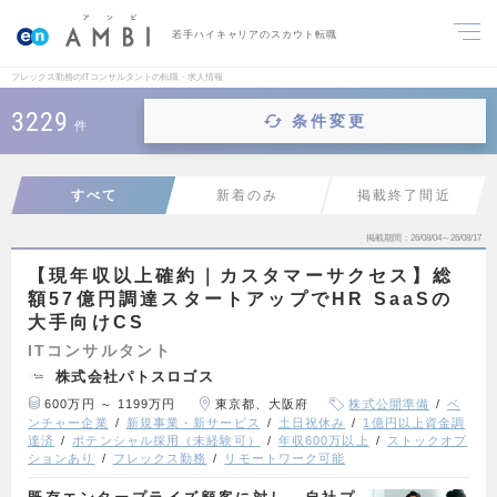
若手ハイキャリアのスカウト転職
フレックス勤務のITコンサルタントの転職・求人情報
3229
条件変更
件
すべて
新着のみ
掲載終了間近
掲載期間
26/08/04～26/08/17
【現年収以上確約｜カスタマーサクセス】総
額57億円調達スタートアップでHR SaaSの
大手向けCS
ITコンサルタント
株式会社パトスロゴス
600万円 ～ 1199万円
東京都、大阪府
株式公開準備
ベ
ンチャー企業
新規事業・新サービス
土日祝休み
1億円以上資金調
達済
ポテンシャル採用（未経験可）
年収600万以上
ストックオプ
ションあり
フレックス勤務
リモートワーク可能