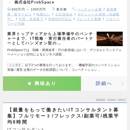
株式会社ProbSpace
600万円 ～ 1099万円
東京都
ベンチャー企業
新規事
業・新サービス
転勤なし
土日祝休み
ポテンシャル採用（未経験
可）
社長・役員直下
年収600万以上
フレックス勤務
リモート
ワーク可能
業界トップティアから上場準備中のベンチ
ャーまで、IT戦略・実行責任者のパートナ
ーとしてハンズオン型の…
ProbSpaceでは、戦略・業務改革・ITの各領域において、デジタルトランスフォ
ーメーション(DX)によるビジネス課題…
以下2つの事業を行っております。 ・機械学習のコンペティション
会社概要
実施 / 運営 企業のデータ分析課題について、コンペティション…
興味あり
詳細へ
掲載期間
26/08/04～26/08/17
【裁量をもって働きたいITコンサルタント募
集】フルリモート/フレックス/副業可/残業平
均8時間
ITコンサルタント