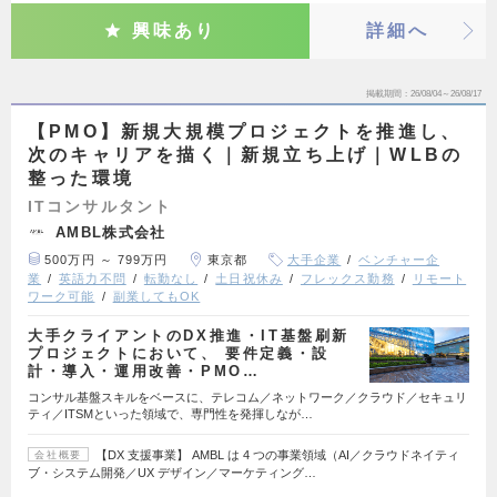
興味あり
詳細へ
掲載期間
26/08/04～26/08/17
【PMO】新規大規模プロジェクトを推進し、
次のキャリアを描く｜新規立ち上げ｜WLBの
整った環境
ITコンサルタント
AMBL株式会社
500万円 ～ 799万円
東京都
大手企業
ベンチャー企
業
英語力不問
転勤なし
土日祝休み
フレックス勤務
リモート
ワーク可能
副業してもOK
大手クライアントのDX推進・IT基盤刷新
プロジェクトにおいて、 要件定義・設
計・導入・運用改善・PMO…
コンサル基盤スキルをベースに、テレコム／ネットワーク／クラウド／セキュリ
ティ／ITSMといった領域で、専門性を発揮しなが…
【DX 支援事業】 AMBL は 4 つの事業領域（AI／クラウドネイティ
会社概要
ブ・システム開発／UX デザイン／マーケティング…