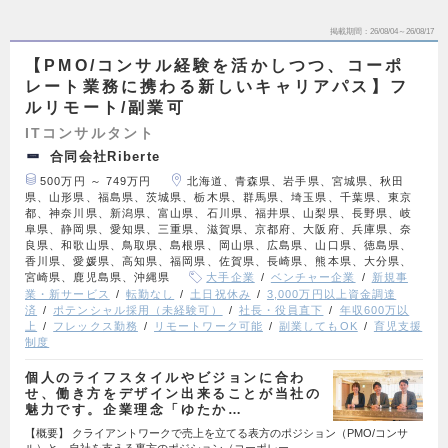
掲載期間
26/08/04～26/08/17
【PMO/コンサル経験を活かしつつ、コーポ
レート業務に携わる新しいキャリアパス】フ
ルリモート/副業可
ITコンサルタント
合同会社Riberte
500万円 ～ 749万円
北海道、青森県、岩手県、宮城県、秋田
県、山形県、福島県、茨城県、栃木県、群馬県、埼玉県、千葉県、東京
都、神奈川県、新潟県、富山県、石川県、福井県、山梨県、長野県、岐
阜県、静岡県、愛知県、三重県、滋賀県、京都府、大阪府、兵庫県、奈
良県、和歌山県、鳥取県、島根県、岡山県、広島県、山口県、徳島県、
香川県、愛媛県、高知県、福岡県、佐賀県、長崎県、熊本県、大分県、
宮崎県、鹿児島県、沖縄県
大手企業
ベンチャー企業
新規事
業・新サービス
転勤なし
土日祝休み
3,000万円以上資金調達
済
ポテンシャル採用（未経験可）
社長・役員直下
年収600万以
上
フレックス勤務
リモートワーク可能
副業してもOK
育児支援
制度
個人のライフスタイルやビジョンに合わ
せ、働き方をデザイン出来ることが当社の
魅力です。企業理念「ゆたか…
【概要】 クライアントワークで売上を立てる表方のポジション（PMO/コンサ