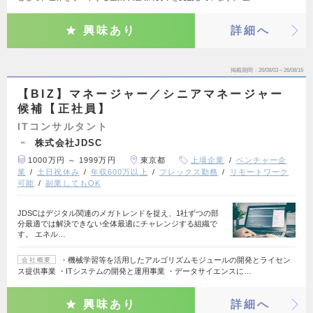
興味あり
詳細へ
掲載期間
26/08/03～26/08/16
【BIZ】マネージャー／シニアマネージャー
候補【正社員】
ITコンサルタント
株式会社JDSC
1000万円 ～ 1999万円
東京都
上場企業
ベンチャー企
業
土日祝休み
年収600万以上
フレックス勤務
リモートワーク
可能
副業してもOK
JDSCはデジタル関連のメガトレンドを捉え、1社ずつの部
分最適では解決できない全体最適にチャレンジする組織で
す。 エネル…
・機械学習等を活用したアルゴリズムモジュールの開発とライセン
会社概要
ス提供事業 ・ITシステムの開発と運用事業 ・データサイエンスに…
興味あり
詳細へ