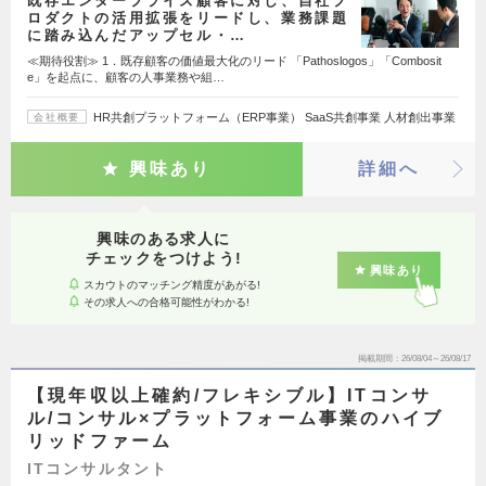
既存エンタープライズ顧客に対し、自社プ
ロダクトの活用拡張をリードし、業務課題
に踏み込んだアップセル・…
≪期待役割≫ 1．既存顧客の価値最大化のリード 「Pathoslogos」「Combosit
e」を起点に、顧客の人事業務や組…
HR共創プラットフォーム（ERP事業） SaaS共創事業 人材創出事業
会社概要
興味あり
詳細へ
興味のある求人に
チェックをつけよう!
興味あり
スカウトのマッチング精度があがる!
その求人への合格可能性がわかる!
掲載期間
26/08/04～26/08/17
【現年収以上確約/フレキシブル】ITコンサ
ル/コンサル×プラットフォーム事業のハイブ
リッドファーム
ITコンサルタント