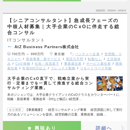
掲載期間
26/08/06～26/08/19
【シニアコンサルタント】急成長フェーズの
中核人材募集｜大手企業のCxOに伴走する総
合コンサル
ITコンサルタント
AtZ Business Partners株式会社
700万円 ～ 999万円
東京都
ベンチャー企業
管理職・マ
ネジャー
新規事業・新サービス
英語力不問
転勤なし
土日祝休
み
CxO候補
社長・役員直下
事業責任者
サービス責任者
開発
責任者
年収600万以上
フレックス勤務
リモートワーク可能
大手企業のCxO直下で、戦略立案から実
行・定着までを一貫して推進する総合コン
サルティング業務。
本ポジションでは、大手企業クライアントのCxOクラスをカウンターパートに、
戦略・新規事業・業務改革・DXなど幅広い経営課…
【事業概要】 ・経営コンサルティング事業 経営課題に対して実行
会社概要
力のあるソリューションを提供。経営戦略の立案、業務改善、組織…
興味あり
詳細へ