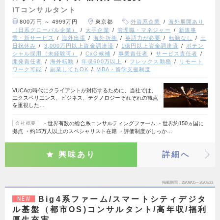
ITコンサルタント
800万円 ～ 4999万円
東京都
外資系企業
海外展開あり
（日系グローバル企業）
大手企業
管理職・マネジャー
新規事
業・新サービス
海外出張
海外折衝
英語力が必要
転勤なし
土
日祝休み
3,000万円以上資金調達済
1億円以上資金調達済
ポテン
シャル採用（未経験可）
CxO候補
事業責任者
サービス責任者
開発責任者
海外転勤
年収600万以上
フレックス勤務
リモート
ワーク可能
副業してもOK
MBA・留学支援制度
VUCAの時代にクライアントが対応するために、当社では、
エクスペリエンス、ビジネス、テクノロジーそれぞれの観点
を重視した…
・世界有数の総合系コンサルティングファーム ・世界約150ヵ国に
会社概要
拠点 ・約15万人以上のスペシャリスト在籍 ・評価制度がしっか…
興味あり
詳細へ
掲載期間
26/08/05～26/08/23
Big4系ファーム/スマートシティデジタ
NEW
ル基盤（都市OS)コンサルタント/高年収/福利
厚生充実