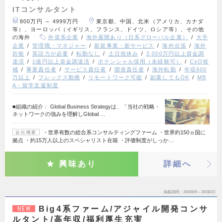
ITコンサルタント
800万円 ～ 4999万円
東京都、中国、北米（アメリカ、カナダ
等）、ヨーロッパ（イギリス、フランス、ドイツ、ロシア等）、その他
の海外
外資系企業
海外展開あり（日系グローバル企業）
大手
企業
管理職・マネジャー
新規事業・新サービス
海外出張
海外
折衝
英語力が必要
転勤なし
土日祝休み
3,000万円以上資金調
達済
1億円以上資金調達済
ポテンシャル採用（未経験可）
CxO候
補
事業責任者
サービス責任者
開発責任者
海外転勤
年収600
万以上
フレックス勤務
リモートワーク可能
副業してもOK
MB
A・留学支援制度
■組織の紹介： Global Business Strategyは、「当社の戦略・
ネットワークの強みを理解しGlobal …
・世界有数の総合系コンサルティングファーム ・世界約150ヵ国に
会社概要
拠点 ・約15万人以上のスペシャリスト在籍 ・評価制度がしっか…
興味あり
詳細へ
掲載期間
26/08/05～26/08/23
Big4系ファーム/アジャイル開発コンサ
NEW
ルタント/高年収/福利厚生充実