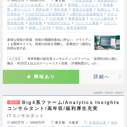
800万円 ～ 4999万円
東京都
外資系企業
海外展開あり
（日系グローバル企業）
大手企業
管理職・マネジャー
新規事
業・新サービス
海外出張
海外折衝
英語力が必要
転勤なし
土
日祝休み
3,000万円以上資金調達済
1億円以上資金調達済
ポテン
シャル採用（未経験可）
CxO候補
事業責任者
サービス責任者
開発責任者
海外転勤
年収600万以上
フレックス勤務
リモート
ワーク可能
副業してもOK
MBA・留学支援制度
多様な技術の登場、技術の飛躍的進化に伴ない、クライアン
トも開発サイドも、技術の内容を理解し、効果的かつ適切な
利用を促す必…
・世界有数の総合系コンサルティングファーム ・世界約150ヵ国に
会社概要
拠点 ・約15万人以上のスペシャリスト在籍 ・評価制度がしっか…
興味あり
詳細へ
掲載期間
26/08/05～26/08/23
Big4系ファーム/Analytics Insights
NEW
コンサルタント/高年収/福利厚生充実
ITコンサルタント
800万円 ～ 4999万円
東京都、大阪府
外資系企業
海外