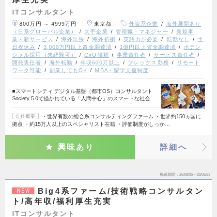
ITコンサルタント
800万円 ～ 4999万円
東京都
外資系企業
海外展開あり
（日系グローバル企業）
大手企業
管理職・マネジャー
新規事
業・新サービス
海外出張
海外折衝
英語力が必要
転勤なし
土
日祝休み
3,000万円以上資金調達済
1億円以上資金調達済
ポテン
シャル採用（未経験可）
CxO候補
事業責任者
サービス責任者
開発責任者
海外転勤
年収600万以上
フレックス勤務
リモート
ワーク可能
副業してもOK
MBA・留学支援制度
■スマートシティ デジタル基盤（都市OS）コンサルタント
Society 5.0で描かれている「人間中心」のスマートな社会…
・世界有数の総合系コンサルティングファーム ・世界約150ヵ国に
会社概要
拠点 ・約15万人以上のスペシャリスト在籍 ・評価制度がしっか…
興味あり
詳細へ
掲載期間
26/08/05～26/08/23
Big4系ファーム/技術戦略コンサルタン
NEW
ト/高年収/福利厚生充実
ITコンサルタント