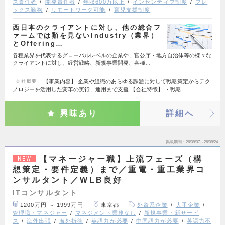
ス責任者
開発責任者
年収600万以上
インセンティブ制度
フレ
ックス勤務
リモートワーク可能
育児支援制度
西日本のクライアントに対し、他の総合フ
ァームでは類を見ないIndustry（業界）
とOffering…
各種業界を代表するグローバルレベルの企業や、官公庁・地方自治体等の様々な
クライアントに対し、経営戦略、新規事業開発、各種…
【事業内容】 企業や組織のあらゆる課題に対して戦略策定からテク
会社概要
ノロジーを活用した変革の実行、運用まで支援 【会社特徴】 ・戦略…
興味あり
詳細へ
掲載期間
26/08/07～26/08/24
【マネージャー職】上流フェーズ（構
NEW
想策定・要件定義）まで／重電・重工業界コ
ンサルタント／WLB良好
ITコンサルタント
1200万円 ～ 1999万円
東京都
外資系企業
大手企業
管理職・マネジャー
マネジメント業務なし
新規事業・新サービ
ス
海外出張
海外折衝
英語力が必要
中国語力が必要
英語力不