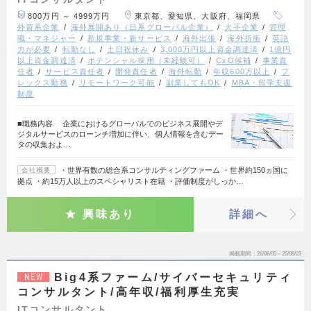
800万円 ～ 4999万円
東京都、愛知県、大阪府、福岡県
外資系企業
海外展開あり（日系グローバル企業）
大手企業
管理
職・マネジャー
新規事業・新サービス
海外出張
海外折衝
英語
力が必要
転勤なし
土日祝休み
3,000万円以上資金調達済
1億円
以上資金調達済
ポテンシャル採用（未経験可）
CxO候補
事業責
任者
サービス責任者
開発責任者
海外転勤
年収600万以上
フ
レックス勤務
リモートワーク可能
副業してもOK
MBA・留学支援
制度
■職務内容 企業におけるグローバルでのビジネス展開やデ
ジタルサービスのローンチ増加に伴い、個人情報を含むデー
タの収集およ…
・世界有数の総合系コンサルティングファーム ・世界約150ヵ国に
会社概要
拠点 ・約15万人以上のスペシャリスト在籍 ・評価制度がしっか…
興味あり
詳細へ
掲載期間
26/08/05～26/08/23
Big4系ファーム/サイバーセキュリティ
NEW
コンサルタント/高年収/福利厚生充実
ITコンサルタント