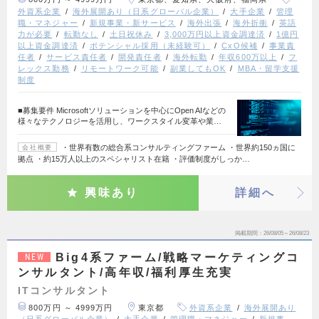
外資系企業
海外展開あり（日系グローバル企業）
大手企業
管理
職・マネジャー
新規事業・新サービス
海外出張
海外折衝
英語
力が必要
転勤なし
土日祝休み
3,000万円以上資金調達済
1億円
以上資金調達済
ポテンシャル採用（未経験可）
CxO候補
事業責
任者
サービス責任者
開発責任者
海外転勤
年収600万以上
フ
レックス勤務
リモートワーク可能
副業してもOK
MBA・留学支援
制度
■募集要件 Microsoftソリューションを中心にOpen AIなどの
様々なテクノロジーを活用し、ワークスタイル変革や業…
・世界有数の総合系コンサルティングファーム ・世界約150ヵ国に
会社概要
拠点 ・約15万人以上のスペシャリスト在籍 ・評価制度がしっか…
興味あり
詳細へ
掲載期間
26/08/05～26/08/23
Big4系ファーム/戦略マーケティングコ
NEW
ンサルタント/高年収/福利厚生充実
ITコンサルタント
800万円 ～ 4999万円
東京都
外資系企業
海外展開あり