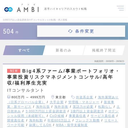
若手ハイキャリアのスカウト転職
3,000万円以上資金調達済のITコンサルタントの転職・求人情報
504
条件変更
件
すべて
新着のみ
掲載終了間近
掲載期間
26/08/05～26/08/23
Big4系ファーム/事業ポートフォリオ・
NEW
事業投資リスクマネジメントコンサル/高年
収/福利厚生充実
ITコンサルタント
800万円 ～ 4999万円
東京都
外資系企業
海外展開あり
（日系グローバル企業）
大手企業
管理職・マネジャー
新規事
業・新サービス
海外出張
海外折衝
英語力が必要
転勤なし
土
日祝休み
3,000万円以上資金調達済
1億円以上資金調達済
ポテン
シャル採用（未経験可）
CxO候補
事業責任者
サービス責任者
開発責任者
海外転勤
年収600万以上
フレックス勤務
リモート
ワーク可能
副業してもOK
MBA・留学支援制度