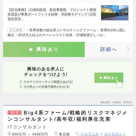
【担当業務】 (1)個別投資、新規事業開、プロジェクト開発
投資及び事業ポートフォリオ財務・非財務モデリング (2)投
資意思決…
・世界有数の総合系コンサルティングファーム ・世界約150ヵ国に
会社概要
拠点 ・約15万人以上のスペシャリスト在籍 ・評価制度がしっか…
興味あり
詳細へ
興味のある求人に
チェックをつけよう!
興味あり
スカウトのマッチング精度があがる!
その求人への合格可能性がわかる!
掲載期間
26/08/05～26/08/23
Big4系ファーム/戦略的リスクマネジメ
NEW
ンコンサルタント/高年収/福利厚生充実
ITコンサルタント
800万円 ～ 4999万円
東京都
外資系企業
海外展開あり