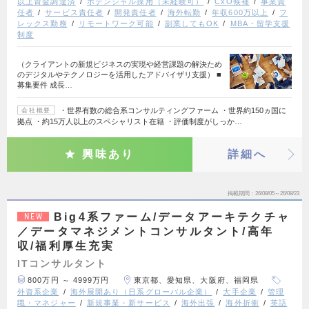
以上資金調達済
ポテンシャル採用（未経験可）
CxO候補
事業責
任者
サービス責任者
開発責任者
海外転勤
年収600万以上
フ
レックス勤務
リモートワーク可能
副業してもOK
MBA・留学支援
制度
（クライアントの新規ビジネスの実現や経営課題の解決ため
のデジタルやテクノロジーを活用したアドバイザリ支援） ■
募集要件 成長…
・世界有数の総合系コンサルティングファーム ・世界約150ヵ国に
会社概要
拠点 ・約15万人以上のスペシャリスト在籍 ・評価制度がしっか…
興味あり
詳細へ
掲載期間
26/08/05～26/08/23
Big4系ファーム/データアーキテクチャ
NEW
／データマネジメントコンサルタント/高年
収/福利厚生充実
ITコンサルタント
800万円 ～ 4999万円
東京都、愛知県、大阪府、福岡県
外資系企業
海外展開あり（日系グローバル企業）
大手企業
管理
職・マネジャー
新規事業・新サービス
海外出張
海外折衝
英語