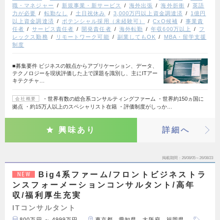
職・マネジャー
新規事業・新サービス
海外出張
海外折衝
英語
力が必要
転勤なし
土日祝休み
3,000万円以上資金調達済
1億円
以上資金調達済
ポテンシャル採用（未経験可）
CxO候補
事業責
任者
サービス責任者
開発責任者
海外転勤
年収600万以上
フ
レックス勤務
リモートワーク可能
副業してもOK
MBA・留学支援
制度
■募集要件 ビジネスの観点からアプリケーション、データ、
テクノロジーを現状評価した上で課題を識別し、主にITアー
キテクチャ…
・世界有数の総合系コンサルティングファーム ・世界約150ヵ国に
会社概要
拠点 ・約15万人以上のスペシャリスト在籍 ・評価制度がしっか…
興味あり
詳細へ
掲載期間
26/08/05～26/08/23
Big4系ファーム/フロントビジネストラ
NEW
ンスフォーメーションコンサルタント/高年
収/福利厚生充実
ITコンサルタント
800万円 ～ 4999万円
東京都、愛知県、大阪府、福岡県