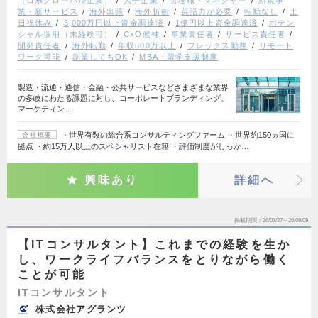
（日系グローバル企業）
大手企業
管理職・マネジャー
新規事
業・新サービス
海外出張
海外折衝
英語力が必要
転勤なし
土
日祝休み
3,000万円以上資金調達済
1億円以上資金調達済
ポテン
シャル採用（未経験可）
CxO候補
事業責任者
サービス責任者
開発責任者
海外転勤
年収600万以上
フレックス勤務
リモート
ワーク可能
副業してもOK
MBA・留学支援制度
製造・流通・通信・金融・公共サービスなどさまざまな業界
の多岐にわたる課題に対し、コーポレートブランディング、
マーケティン…
・世界有数の総合系コンサルティングファーム ・世界約150ヵ国に
会社概要
拠点 ・約15万人以上のスペシャリスト在籍 ・評価制度がしっか…
興味あり
詳細へ
掲載期間
26/07/27～26/08/09
【ITコンサルタント】これまでの経験を生か
し、ワークライフバランスをとりながら働く
ことが可能
ITコンサルタント
株式会社アグランツ