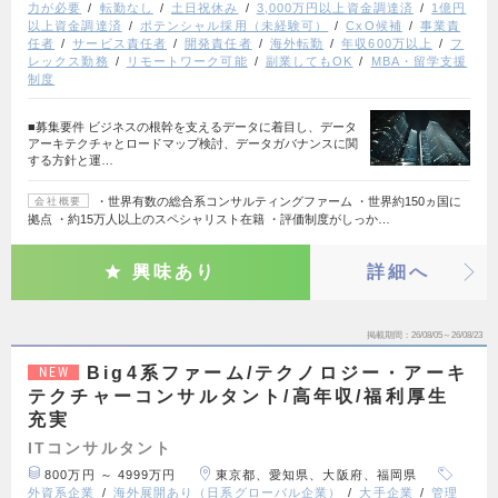
力が必要
転勤なし
土日祝休み
3,000万円以上資金調達済
1億円
以上資金調達済
ポテンシャル採用（未経験可）
CxO候補
事業責
任者
サービス責任者
開発責任者
海外転勤
年収600万以上
フ
レックス勤務
リモートワーク可能
副業してもOK
MBA・留学支援
制度
■募集要件 ビジネスの根幹を支えるデータに着目し、データ
アーキテクチャとロードマップ検討、データガバナンスに関
する方針と運…
・世界有数の総合系コンサルティングファーム ・世界約150ヵ国に
会社概要
拠点 ・約15万人以上のスペシャリスト在籍 ・評価制度がしっか…
興味あり
詳細へ
掲載期間
26/08/05～26/08/23
Big4系ファーム/テクノロジー・アーキ
NEW
テクチャーコンサルタント/高年収/福利厚生
充実
ITコンサルタント
800万円 ～ 4999万円
東京都、愛知県、大阪府、福岡県
外資系企業
海外展開あり（日系グローバル企業）
大手企業
管理