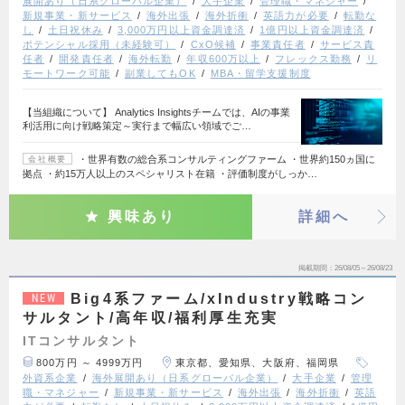
展開あり（日系グローバル企業）
大手企業
管理職・マネジャー
新規事業・新サービス
海外出張
海外折衝
英語力が必要
転勤な
し
土日祝休み
3,000万円以上資金調達済
1億円以上資金調達済
ポテンシャル採用（未経験可）
CxO候補
事業責任者
サービス責
任者
開発責任者
海外転勤
年収600万以上
フレックス勤務
リ
モートワーク可能
副業してもOK
MBA・留学支援制度
【当組織について】 Analytics Insightsチームでは、AIの事業
利活用に向け戦略策定～実行まで幅広い領域でご…
・世界有数の総合系コンサルティングファーム ・世界約150ヵ国に
会社概要
拠点 ・約15万人以上のスペシャリスト在籍 ・評価制度がしっか…
興味あり
詳細へ
掲載期間
26/08/05～26/08/23
Big4系ファーム/xIndustry戦略コン
NEW
サルタント/高年収/福利厚生充実
ITコンサルタント
800万円 ～ 4999万円
東京都、愛知県、大阪府、福岡県
外資系企業
海外展開あり（日系グローバル企業）
大手企業
管理
職・マネジャー
新規事業・新サービス
海外出張
海外折衝
英語