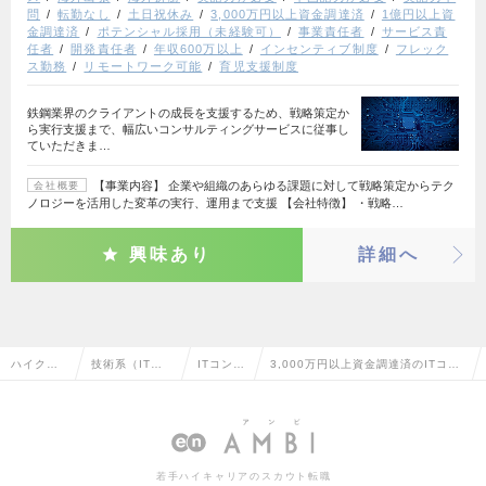
問
転勤なし
土日祝休み
3,000万円以上資金調達済
1億円以上資
金調達済
ポテンシャル採用（未経験可）
事業責任者
サービス責
任者
開発責任者
年収600万以上
インセンティブ制度
フレック
ス勤務
リモートワーク可能
育児支援制度
鉄鋼業界のクライアントの成長を支援するため、戦略策定か
ら実行支援まで、幅広いコンサルティングサービスに従事し
ていただきま…
【事業内容】 企業や組織のあらゆる課題に対して戦略策定からテク
会社概要
ノロジーを活用した変革の実行、運用まで支援 【会社特徴】 ・戦略…
興味あり
詳細へ
ハイクラ
技術系（IT・W
ITコンサ
3,000万円以上資金調達済のITコン
ス求人TO
eb・通信系）
ルタント
サルタントの転職・求人情報一覧
P
若手ハイキャリアのスカウト転職