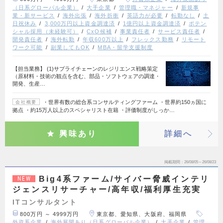
（日系グローバル企業）
大手企業
管理職・マネジャー
新規事
業・新サービス
海外出張
海外折衝
英語力が必要
転勤なし
土
日祝休み
3,000万円以上資金調達済
1億円以上資金調達済
ポテン
シャル採用（未経験可）
CxO候補
事業責任者
サービス責任者
開発責任者
海外転勤
年収600万以上
フレックス勤務
リモート
ワーク可能
副業してもOK
MBA・留学支援制度
【担当業務】 (1)サプライチェーンのレジリエンス戦略策定
（原材料・技術の観点を含む、部品・ソフトウェアの調達・
開発、生産…
・世界有数の総合系コンサルティングファーム ・世界約150ヵ国に
会社概要
拠点 ・約15万人以上のスペシャリスト在籍 ・評価制度がしっか…
興味あり
詳細へ
掲載期間
26/08/05～26/08/23
Big4系ファーム/サイバー脅威インテリ
NEW
ジェンスリサーチャー/高年収/福利厚生充実
ITコンサルタント
800万円 ～ 4999万円
東京都、愛知県、大阪府、福岡県
外資系企業
海外展開あり（日系グローバル企業）
大手企業
管理