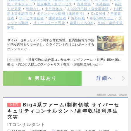
職・マネジャー
新規事業・新サービス
海外出張
海外折衝
英語
力が必要
転勤なし
土日祝休み
3,000万円以上資金調達済
1億円
以上資金調達済
ポテンシャル採用（未経験可）
CxO候補
事業責
任者
サービス責任者
開発責任者
海外転勤
年収600万以上
フ
レックス勤務
リモートワーク可能
副業してもOK
MBA・留学支援
制度
サイバーセキュリティに関する脅威情報、脆弱性情報等の技
術的な内容をリサーチし、クライアント向けにレポートする
ポジションで…
・世界有数の総合系コンサルティングファーム ・世界約150ヵ国に
会社概要
拠点 ・約15万人以上のスペシャリスト在籍 ・評価制度がしっか…
興味あり
詳細へ
掲載期間
26/08/05～26/08/23
Big4系ファーム/制御領域 サイバーセ
NEW
キュリティコンサルタント/高年収/福利厚生
充実
ITコンサルタント