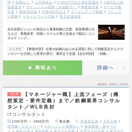
問
転勤なし
土日祝休み
3,000万円以上資金調達済
1億円以上資
金調達済
ポテンシャル採用（未経験可）
事業責任者
サービス責
任者
開発責任者
年収600万以上
インセンティブ制度
フレック
ス勤務
リモートワーク可能
育児支援制度
全社長期ビジョンの策定から事業戦略の立案、新規事業の立
ち上げ、業務改革、情報システムの導入支援まで幅広いコン
サルティング…
【事業内容】 企業や組織のあらゆる課題に対して戦略策定からテク
会社概要
ノロジーを活用した変革の実行、運用まで支援 【会社特徴】 ・戦略…
興味あり
詳細へ
掲載期間
26/08/07～26/08/23
【マネージャー職】上流フェーズ（構
NEW
想策定・要件定義）まで／鉄鋼業界コンサル
タント／WLB良好
ITコンサルタント
1200万円 ～ 1999万円
東京都
外資系企業
大手企業
管理職・マネジャー
マネジメント業務なし
新規事業・新サービ
ス
海外出張
海外折衝
英語力が必要
中国語力が必要
英語力不