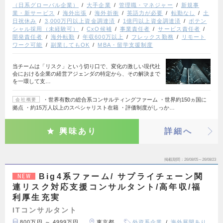
（日系グローバル企業）
大手企業
管理職・マネジャー
新規事
業・新サービス
海外出張
海外折衝
英語力が必要
転勤なし
土
日祝休み
3,000万円以上資金調達済
1億円以上資金調達済
ポテン
シャル採用（未経験可）
CxO候補
事業責任者
サービス責任者
開発責任者
海外転勤
年収600万以上
フレックス勤務
リモート
ワーク可能
副業してもOK
MBA・留学支援制度
当チームは「リスク」という切り口で、変化の激しい現代社
会における企業の経営アジェンダの特定から、その解決まで
を一環して支…
・世界有数の総合系コンサルティングファーム ・世界約150ヵ国に
会社概要
拠点 ・約15万人以上のスペシャリスト在籍 ・評価制度がしっか…
興味あり
詳細へ
掲載期間
26/08/05～26/08/23
Big4系ファーム/ サプライチェーン関
NEW
連リスク対応支援コンサルタント/高年収/福
利厚生充実
ITコンサルタント
800万円 ～ 4999万円
東京都
外資系企業
海外展開あり