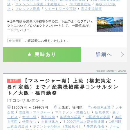
済
ポテンシャル採用（未経験可）
20代役員在籍
年収600万以
上
フレックス勤務
リモートワーク可能
育児支援制度
■仕事内容 各業界大手顧客を中心に、下記のようなプロジェ
クトにおいてプロジェクトメンバーとして、 一部領域のリ
ードデリバリー…
ご面談時にお伝えいたします。
会社概要
興味あり
詳細へ
掲載期間
26/08/07～26/08/24
【マネージャー職】上流（構想策定・
NEW
要件定義）まで／産業機械業界コンサルタン
ト／大阪・福岡勤務
ITコンサルタント
1200万円 ～ 1999万円
大阪府、福岡県
外資系企業
大手
企業
管理職・マネジャー
マネジメント業務なし
新規事業・新サ
ービス
海外出張
海外折衝
英語力が必要
中国語力が必要
英語
力不問
転勤なし
土日祝休み
3,000万円以上資金調達済
1億円以
上資金調達済
ポテンシャル採用（未経験可）
事業責任者
サービ