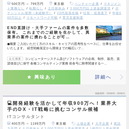
500万円 ～ 799万円
東京都
ベンチャー企業
マネジメン
ト業務なし
転勤なし
土日祝休み
3,000万円以上資金調達済
ポ
テンシャル採用（未経験可）
20代役員在籍
社長・役員直下
年収6
00万以上
リモートワーク可能
育児支援制度
END直請け・大手ファームの案件を多数
保有。 これまでのご経験を生かして、異
業界の案件に携わることが可…
◼︎概要 ご入社いただく方のスキル・キャリアの思考性をベースに、仕事をお任せ
いたします。 経営戦略策定から開発までの幅広いフ…
コンピューターシステム及びソフトウェアの企画、制作、販売、賃
会社概要
貸借並びに保守 各種コンサルティング業務 前各号に附帯関連する一…
興味あり
詳細へ
掲載期間
26/08/08～26/08/21
💻開発経験を活かして年収900万へ！業界大
手のDX・IT戦略に挑むコンサル候補
ITコンサルタント
400万円 ～ 1199万円
東京都
上場企業
大手企業
英語
力不問
土日祝休み
3,000万円以上資金調達済
1億円以上資金調達