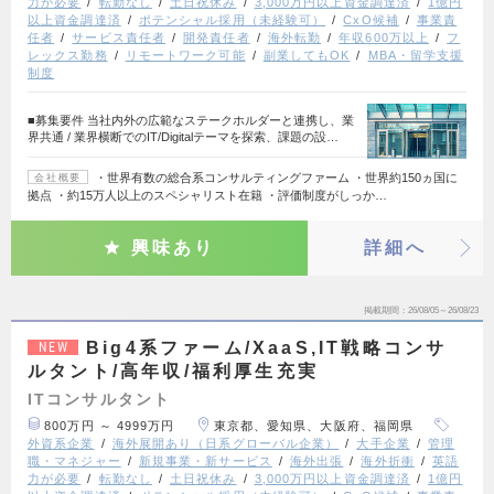
力が必要
転勤なし
土日祝休み
3,000万円以上資金調達済
1億円
以上資金調達済
ポテンシャル採用（未経験可）
CxO候補
事業責
任者
サービス責任者
開発責任者
海外転勤
年収600万以上
フ
レックス勤務
リモートワーク可能
副業してもOK
MBA・留学支援
制度
■募集要件 当社内外の広範なステークホルダーと連携し、業
界共通 / 業界横断でのIT/Digitalテーマを探索、課題の設…
・世界有数の総合系コンサルティングファーム ・世界約150ヵ国に
会社概要
拠点 ・約15万人以上のスペシャリスト在籍 ・評価制度がしっか…
興味あり
詳細へ
掲載期間
26/08/05～26/08/23
Big4系ファーム/XaaS,IT戦略コンサ
NEW
ルタント/高年収/福利厚生充実
ITコンサルタント
800万円 ～ 4999万円
東京都、愛知県、大阪府、福岡県
外資系企業
海外展開あり（日系グローバル企業）
大手企業
管理
職・マネジャー
新規事業・新サービス
海外出張
海外折衝
英語
力が必要
転勤なし
土日祝休み
3,000万円以上資金調達済
1億円