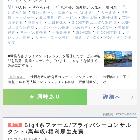
800万円 ～ 4999万円
東京都、愛知県、大阪府、福岡県
外資系企業
海外展開あり（日系グローバル企業）
大手企業
管理
職・マネジャー
新規事業・新サービス
海外出張
海外折衝
英語
力が必要
転勤なし
土日祝休み
3,000万円以上資金調達済
1億円
以上資金調達済
ポテンシャル採用（未経験可）
CxO候補
事業責
任者
サービス責任者
開発責任者
海外転勤
年収600万以上
フ
レックス勤務
リモートワーク可能
副業してもOK
MBA・留学支援
制度
■職務内容 クライアントはデジタルを駆使したサービスや製
品を活発に開発・ローンチしています。このような状況で、
製品に対する…
・世界有数の総合系コンサルティングファーム ・世界約150ヵ国に
会社概要
拠点 ・約15万人以上のスペシャリスト在籍 ・評価制度がしっか…
興味あり
詳細へ
掲載期間
26/08/05～26/08/23
Big4系ファーム/プライバシーコンサル
NEW
タント/高年収/福利厚生充実
ITコンサルタント