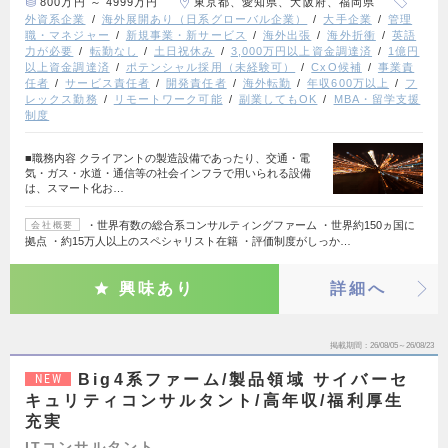
800万円 ～ 4999万円
東京都、愛知県、大阪府、福岡県
外資系企業
海外展開あり（日系グローバル企業）
大手企業
管理
職・マネジャー
新規事業・新サービス
海外出張
海外折衝
英語
力が必要
転勤なし
土日祝休み
3,000万円以上資金調達済
1億円
以上資金調達済
ポテンシャル採用（未経験可）
CxO候補
事業責
任者
サービス責任者
開発責任者
海外転勤
年収600万以上
フ
レックス勤務
リモートワーク可能
副業してもOK
MBA・留学支援
制度
■職務内容 クライアントの製造設備であったり、交通・電
気・ガス・水道・通信等の社会インフラで用いられる設備
は、スマート化お…
・世界有数の総合系コンサルティングファーム ・世界約150ヵ国に
会社概要
拠点 ・約15万人以上のスペシャリスト在籍 ・評価制度がしっか…
興味あり
詳細へ
掲載期間
26/08/05～26/08/23
Big4系ファーム/製品領域 サイバーセ
NEW
キュリティコンサルタント/高年収/福利厚生
充実
ITコンサルタント