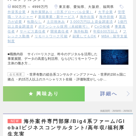
800万円 ～ 4999万円
東京都、愛知県、大阪府、福岡県
外資系企業
海外展開あり（日系グローバル企業）
大手企業
管理
職・マネジャー
新規事業・新サービス
海外出張
海外折衝
英語
力が必要
転勤なし
土日祝休み
3,000万円以上資金調達済
1億円
以上資金調達済
ポテンシャル採用（未経験可）
CxO候補
事業責
任者
サービス責任者
開発責任者
海外転勤
年収600万以上
フ
レックス勤務
リモートワーク可能
副業してもOK
MBA・留学支援
制度
■職務内容 サイバーリスクは、昨今のデジタルを活用した
事業展開、データの高度な利活用、ならびにリモートワーク
主体の働き方…
・世界有数の総合系コンサルティングファーム ・世界約150ヵ国に
会社概要
拠点 ・約15万人以上のスペシャリスト在籍 ・評価制度がしっか…
興味あり
詳細へ
掲載期間
26/08/05～26/08/23
海外案件専門部隊/Big4系ファーム/Gl
NEW
obalビジネスコンサルタント/高年収/福利厚
生充実