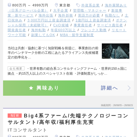
800万円 ～ 4999万円
東京都
外資系企業
海外展開あり
（日系グローバル企業）
大手企業
管理職・マネジャー
新規事
業・新サービス
海外出張
海外折衝
英語力が必要
転勤なし
土
日祝休み
3,000万円以上資金調達済
1億円以上資金調達済
ポテン
シャル採用（未経験可）
CxO候補
事業責任者
サービス責任者
開発責任者
海外転勤
年収600万以上
フレックス勤務
リモート
ワーク可能
副業してもOK
MBA・留学支援制度
当社は共創・協創に基づく知財戦略を前提に、事業創出の前
半のベンチマーク分析の工程にあたるアライアンス先候補選
定の効率化を…
・世界有数の総合系コンサルティングファーム ・世界約150ヵ国に
会社概要
拠点 ・約15万人以上のスペシャリスト在籍 ・評価制度がしっか…
興味あり
詳細へ
掲載期間
26/08/05～26/08/23
Big4系ファーム/先端テクノロジーコン
NEW
サルタント/高年収/福利厚生充実
ITコンサルタント