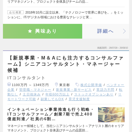
リアマネジメント、プロジェクト全体及びチームの品…
2018年10月に設立以来、「テクノロジーで世界に喜びを。」をミッ
会社概要
ションに、IT/デジタル領域における豊富なナレッジと実…
興味あり
詳細へ
掲載期間
26/07/28～26/08/10
【新規事業・M＆Aにも注力するコンサルファ
ーム】シニアコンサルタント・マネージャー
候補
ITコンサルタント
1100万円 ～ 1349万円
東京都
株式公開準備
ベンチャー
企業
管理職・マネジャー
新規事業・新サービス
英語力不問
転
勤なし
土日祝休み
年収600万以上
ストックオプションあり
リ
モートワーク可能
副業してもOK
育児支援制度
インキュベーション事業推進も行う戦略・
ITコンサルファーム／創業7期で売上400
億超到達／社員の6割…
マネージャー候補として、当社シニアコンサルタント～アナリスト層のキャリア
マネジメント、プロジェクト全体及びチームの品質担…