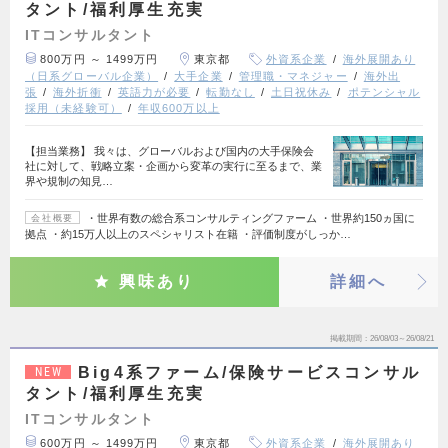
タント/福利厚生充実
ITコンサルタント
800万円 ～ 1499万円
東京都
外資系企業
海外展開あり
（日系グローバル企業）
大手企業
管理職・マネジャー
海外出
張
海外折衝
英語力が必要
転勤なし
土日祝休み
ポテンシャル
採用（未経験可）
年収600万以上
【担当業務】 我々は、グローバルおよび国内の大手保険会
社に対して、戦略立案・企画から変革の実行に至るまで、業
界や規制の知見…
・世界有数の総合系コンサルティングファーム ・世界約150ヵ国に
会社概要
拠点 ・約15万人以上のスペシャリスト在籍 ・評価制度がしっか…
興味あり
詳細へ
掲載期間
26/08/03～26/08/21
Big4系ファーム/保険サービスコンサル
NEW
タント/福利厚生充実
ITコンサルタント
600万円 ～ 1499万円
東京都
外資系企業
海外展開あり