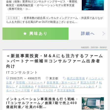
金融（保険）業界向けコンサルティングサービス ・事業戦
略策定・組織再編支援 ・オペレーションモデル変革支援
（業務可視化・コ…
・世界有数の総合系コンサルティングファーム ・外資系でありなが
会社概要
ら人を大切にする社風(UP or OUTの制度はございません…
興味あり
詳細へ
掲載期間
26/07/28～26/08/10
＜新規事業投資・M＆Aにも注力するファーム
＞パートナー候補※コンサルファーム出身者
向け
ITコンサルタント
2500万円 ～ 4999万円
東京都
株式公開準備
ベンチャー
企業
管理職・マネジャー
新規事業・新サービス
英語力不問
転
勤なし
土日祝休み
年収600万以上
ストックオプションあり
リ
モートワーク可能
副業してもOK
育児支援制度
インキュベーション事業推進も行う戦略・
ITコンサルファーム／創業7期で売上400
億超到達／社員の6割…