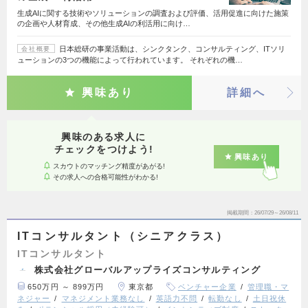
生成AIに関する技術やソリューションの調査および評価、活用促進に向けた施策
の企画や人材育成、その他生成AIの利活用に向け…
日本総研の事業活動は、シンクタンク、コンサルティング、ITソリ
会社概要
ューションの3つの機能によって行われています。 それぞれの機…
興味あり
詳細へ
興味のある求人に
チェックをつけよう!
興味あり
スカウトのマッチング精度があがる!
その求人への合格可能性がわかる!
掲載期間
26/07/29～26/08/11
ITコンサルタント（シニアクラス）
ITコンサルタント
株式会社グローバルアップライズコンサルティング
650万円 ～ 899万円
東京都
ベンチャー企業
管理職・マ
ネジャー
マネジメント業務なし
英語力不問
転勤なし
土日祝休