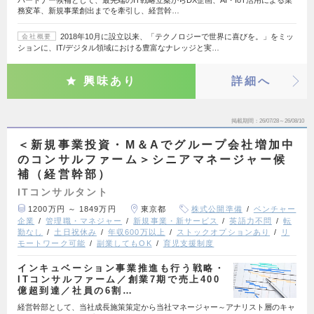
パートナー候補として、最先端のIT戦略立案からDX企画、AI・IoT活用による業
務変革、新規事業創出までを牽引し、経営幹…
2018年10月に設立以来、「テクノロジーで世界に喜びを。」をミッ
会社概要
ションに、IT/デジタル領域における豊富なナレッジと実…
興味あり
詳細へ
掲載期間
26/07/28～26/08/10
＜新規事業投資・M＆Aでグループ会社増加中
のコンサルファーム＞シニアマネージャー候
補（経営幹部）
ITコンサルタント
1200万円 ～ 1849万円
東京都
株式公開準備
ベンチャー
企業
管理職・マネジャー
新規事業・新サービス
英語力不問
転
勤なし
土日祝休み
年収600万以上
ストックオプションあり
リ
モートワーク可能
副業してもOK
育児支援制度
インキュベーション事業推進も行う戦略・
ITコンサルファーム／創業7期で売上400
億超到達／社員の6割…
経営幹部として、当社成長施策策定から当社マネージャー～アナリスト層のキャ