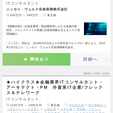
ITコンサルタント
ニッセイ・ウェルス生命保険株式会社
600万円 ～ 999万円
東京都
【職務内容】 (1)資産運用・商品開発等にかかる各種分析・
対応、ストレステストの実施 (2)成長戦略を支えるリスク管
理戦略の…
同社は、2018年5月31日より日本生命グループの一員となり、2019
会社概要
年1月1日より「ニッセイ・ウェルス生命保険株式会社…
興味あり
詳細へ
掲載期間
26/08/04～26/09/26
★ハイクラス★金融業界ITコンサルタント・
アーキテクト・PM 外資系IT企業/フレック
ス＆テレワーク
ITコンサルタント
1100万円 ～ 1999万円
東京都
外資系企業
海外展開あり
（日系グローバル企業）
上場企業
大手企業
管理職・マネジャ