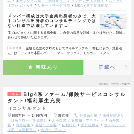
み
ポテンシャル採用（未経験可）
インセンティブ制度
ストック
オプションあり
リモートワーク可能
MBA・留学支援制度
メンバー構成は大手企業出身者のみで、大
手コンサル出身者のコンサルティングでは
ない目線で活躍しています…
ITプロジェクトに関する業務全般。ご自分の得意な領域、または学びたい領域に
あわせて参画いただきます。
金融と経営のプロのもとでスキルアップを！ 弊社代表の「齋藤浩
会社概要
史」は、アメリカ本国のゴールドマン・サックス、モルガン・スタン…
興味あり
詳細へ
掲載期間
26/08/08～26/08/29
Big4系ファーム/保険サービスコンサル
NEW
タント/福利厚生充実
ITコンサルタント
800万円 ～ 1499万円
東京都
外資系企業
海外展開あり
（日系グローバル企業）
大手企業
管理職・マネジャー
海外出
張
海外折衝
英語力が必要
転勤なし
土日祝休み
ポテンシャル
採用（未経験可）
年収600万以上