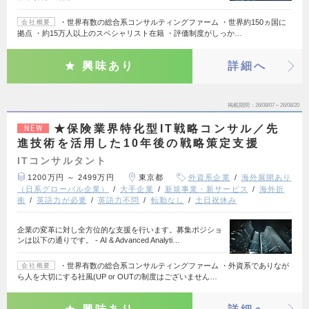
・世界有数の総合系コンサルティングファーム ・世界約150ヵ国に
会社概要
拠点 ・約15万人以上のスペシャリスト在籍 ・評価制度がしっか…
興味あり
詳細へ
掲載期間
26/08/07～26/08/20
★保険業界特化型IT戦略コンサル／先
NEW
進技術を活用した10年後の戦略策定支援
ITコンサルタント
1200万円 ～ 2499万円
東京都
外資系企業
海外展開あり
（日系グローバル企業）
大手企業
新規事業・新サービス
海外折
衝
英語力が必要
英語力不問
転勤なし
土日祝休み
企業の変革に対し全方位的な支援を行います。募集ポジショ
ンは以下の通りです。 - AI & Advanced Analyti…
・世界有数の総合系コンサルティングファーム ・外資系でありなが
会社概要
ら人を大切にする社風(UP or OUTの制度はございません…