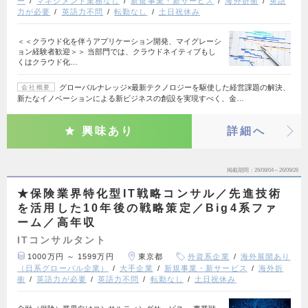
ー
マネジメント業務なし
新規事業・新サービス
海外折衝
英語
力が必要
英語力不問
転勤なし
土日祝休み
＜＜クラウド化を伴うアプリケーション開発、マイグレーシ
ョン経験者歓迎＞＞ 当部門では、クラウドネイティブもし
くはクラウド化…
グローバルナレッジ×最新テクノロジーを駆使した経営課題の解決、
会社概要
新たなイノベーションによる新ビジネスの創設を実現すべく、金…
興味あり
詳細へ
掲載期間
26/08/04～26/09/26
★保険業界特化型IT戦略コンサル／先進技術
を活用した10年後の戦略策定／Big4系ファ
ーム／高年収
ITコンサルタント
1000万円 ～ 1599万円
東京都
外資系企業
海外展開あり
（日系グローバル企業）
大手企業
新規事業・新サービス
海外折
衝
英語力が必要
英語力不問
転勤なし
土日祝休み