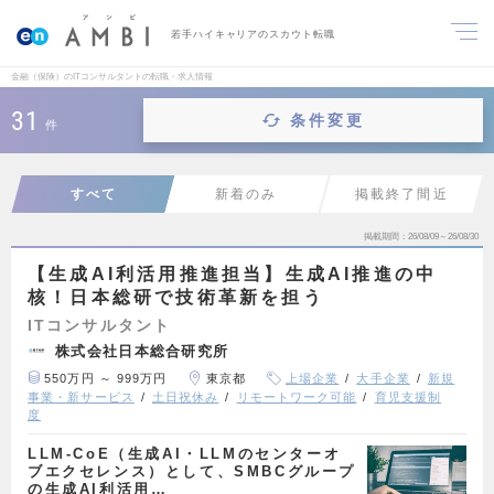
若手ハイキャリアのスカウト転職
金融（保険）のITコンサルタントの転職・求人情報
31
条件変更
件
すべて
新着のみ
掲載終了間近
掲載期間
26/08/09～26/08/30
【生成AI利活用推進担当】生成AI推進の中
核！日本総研で技術革新を担う
ITコンサルタント
株式会社日本総合研究所
550万円 ～ 999万円
東京都
上場企業
大手企業
新規
事業・新サービス
土日祝休み
リモートワーク可能
育児支援制
度
LLM-CoE（生成AI・LLMのセンターオ
ブエクセレンス）として、SMBCグループ
の生成AI利活用…