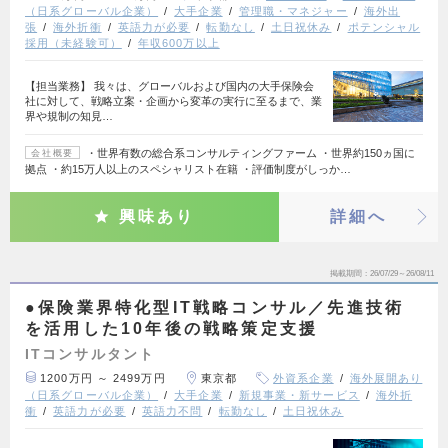
（日系グローバル企業）
大手企業
管理職・マネジャー
海外出
張
海外折衝
英語力が必要
転勤なし
土日祝休み
ポテンシャル
採用（未経験可）
年収600万以上
【担当業務】 我々は、グローバルおよび国内の大手保険会
社に対して、戦略立案・企画から変革の実行に至るまで、業
界や規制の知見…
・世界有数の総合系コンサルティングファーム ・世界約150ヵ国に
会社概要
拠点 ・約15万人以上のスペシャリスト在籍 ・評価制度がしっか…
興味あり
詳細へ
掲載期間
26/07/29～26/08/11
●保険業界特化型IT戦略コンサル／先進技術
を活用した10年後の戦略策定支援
ITコンサルタント
1200万円 ～ 2499万円
東京都
外資系企業
海外展開あり
（日系グローバル企業）
大手企業
新規事業・新サービス
海外折
衝
英語力が必要
英語力不問
転勤なし
土日祝休み