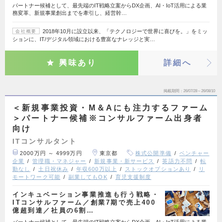
パートナー候補として、最先端のIT戦略立案からDX企画、AI・IoT活用による業
務変革、新規事業創出までを牽引し、経営幹…
2018年10月に設立以来、「テクノロジーで世界に喜びを。」をミッ
会社概要
ションに、IT/デジタル領域における豊富なナレッジと実…
興味あり
詳細へ
掲載期間
26/07/28～26/08/10
＜新規事業投資・M＆Aにも注力するファーム
＞パートナー候補※コンサルファーム出身者
向け
ITコンサルタント
2000万円 ～ 4999万円
東京都
株式公開準備
ベンチャー
企業
管理職・マネジャー
新規事業・新サービス
英語力不問
転
勤なし
土日祝休み
年収600万以上
ストックオプションあり
リ
モートワーク可能
副業してもOK
育児支援制度
インキュベーション事業推進も行う戦略・
ITコンサルファーム／創業7期で売上400
億超到達／社員の6割…