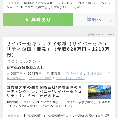
2018年10月に設立以来、「テクノロジーで世界に喜びを。」をミッ
会社概要
ションに、IT/デジタル領域における豊富なナレッジと実…
興味あり
詳細へ
掲載期間
26/07/28～26/08/10
サイバーセキュリティ領域（サイバーセキュ
リティ企画・開発）（年収820万円～1210万
円）
ITコンサルタント
日本生命保険相互会社
800万円 ～ 1249万円
東京都
大手企業
土日祝休み
年
収600万以上
フレックス勤務
リモートワーク可能
国内最大手の生命保険会社/保険業界のリ
ーディング・カンパニー/サイバーセキュ
リティをご担当いただきま…
■職務概要 ・世の中ではITの活用が進む一方、サイバー攻撃が激化し、日本企業
においても被害が増加しているため、当社において…
【生命保険業】 ●生命保険業免許に基づく保険の引受け ●資産の運
会社概要