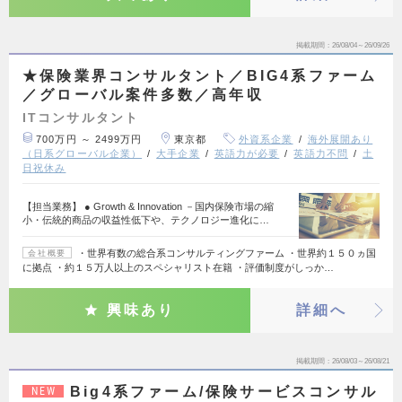
掲載期間
26/08/04～26/09/26
★保険業界コンサルタント／BIG4系ファーム
／グローバル案件多数／高年収
ITコンサルタント
700万円 ～ 2499万円
東京都
外資系企業
海外展開あり
（日系グローバル企業）
大手企業
英語力が必要
英語力不問
土
日祝休み
【担当業務】 ● Growth & Innovation －国内保険市場の縮
小・伝統的商品の収益性低下や、テクノロジー進化に…
・世界有数の総合系コンサルティングファーム ・世界約１５０ヵ国
会社概要
に拠点 ・約１５万人以上のスペシャリスト在籍 ・評価制度がしっか…
興味あり
詳細へ
掲載期間
26/08/03～26/08/21
Big4系ファーム/保険サービスコンサル
NEW