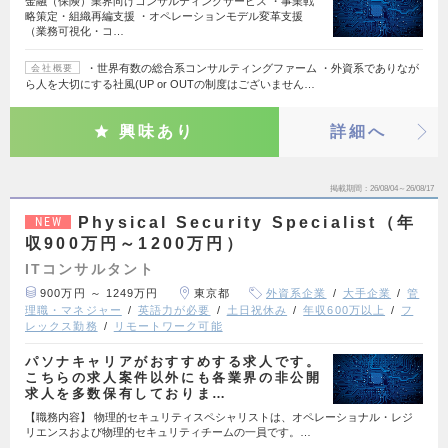
金融（保険）業界向けコンサルティングサービス ・事業戦
略策定・組織再編支援 ・オペレーションモデル変革支援
（業務可視化・コ…
・世界有数の総合系コンサルティングファーム ・外資系でありなが
会社概要
ら人を大切にする社風(UP or OUTの制度はございません…
興味あり
詳細へ
掲載期間
26/08/04～26/08/17
Physical Security Specialist（年
NEW
収900万円～1200万円）
ITコンサルタント
900万円 ～ 1249万円
東京都
外資系企業
大手企業
管
理職・マネジャー
英語力が必要
土日祝休み
年収600万以上
フ
レックス勤務
リモートワーク可能
パソナキャリアがおすすめする求人です。
こちらの求人案件以外にも各業界の非公開
求人を多数保有しておりま…
【職務内容】 物理的セキュリティスペシャリストは、オペレーショナル・レジ
リエンスおよび物理的セキュリティチームの一員です。…