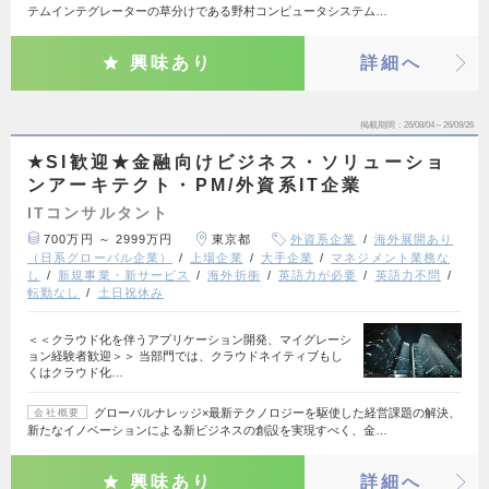
テムインテグレーターの草分けである野村コンピュータシステム…
興味あり
詳細へ
掲載期間
26/08/04～26/09/26
★SI歓迎★金融向けビジネス・ソリューショ
ンアーキテクト・PM/外資系IT企業
ITコンサルタント
700万円 ～ 2999万円
東京都
外資系企業
海外展開あり
（日系グローバル企業）
上場企業
大手企業
マネジメント業務な
し
新規事業・新サービス
海外折衝
英語力が必要
英語力不問
転勤なし
土日祝休み
＜＜クラウド化を伴うアプリケーション開発、マイグレーシ
ョン経験者歓迎＞＞ 当部門では、クラウドネイティブもし
くはクラウド化…
グローバルナレッジ×最新テクノロジーを駆使した経営課題の解決、
会社概要
新たなイノベーションによる新ビジネスの創設を実現すべく、金…
興味あり
詳細へ