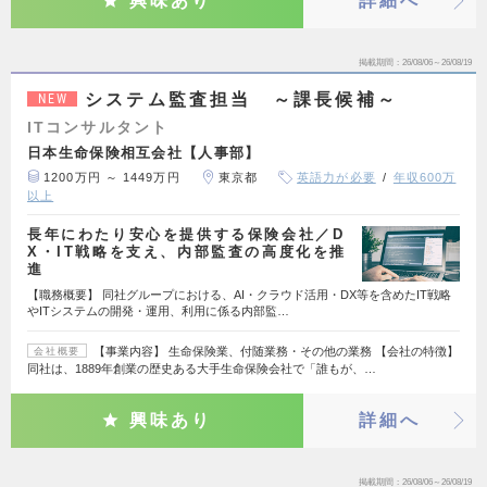
興味あり
詳細へ
掲載期間
26/08/06～26/08/19
システム監査担当 ～課長候補～
NEW
ITコンサルタント
日本生命保険相互会社【人事部】
1200万円 ～ 1449万円
東京都
英語力が必要
年収600万
以上
長年にわたり安心を提供する保険会社／D
X・IT戦略を支え、内部監査の高度化を推
進
【職務概要】 同社グループにおける、AI・クラウド活用・DX等を含めたIT戦略
やITシステムの開発・運用、利用に係る内部監…
【事業内容】 生命保険業、付随業務・その他の業務 【会社の特徴】
会社概要
同社は、1889年創業の歴史ある大手生命保険会社で「誰もが、…
興味あり
詳細へ
掲載期間
26/08/06～26/08/19