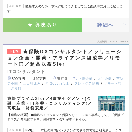
匿名求人のため、求人詳細につきましてはご面談時にお伝え致しま
会社概要
す。
興味あり
詳細へ
掲載期間
26/08/04～26/08/17
★保険DXコンサルタント／ソリューシ
NEW
ョン企画・開発・アライアンス組成等／リモ
ート◎／超高収益SIer
ITコンサルタント
800万円 ～ 1849万円
東京都
上場企業
大手企業
英語
力不問
土日祝休み
年収600万以上
フレックス勤務
リモートワ
ーク可能
東証プライムSIer／4事業セグメント(金
融・産業・IT基盤・コンサルティング)／
高収益・財務安定／…
【組織の概要】 ■組織のミッション：保険ソリューション事業として、「保険ビ
ジネスが多様化する中、保険業界・会社が抱えるイシ…
NRIは、日本初の民間シンクタンクである野村総合研究所と、シス
会社概要