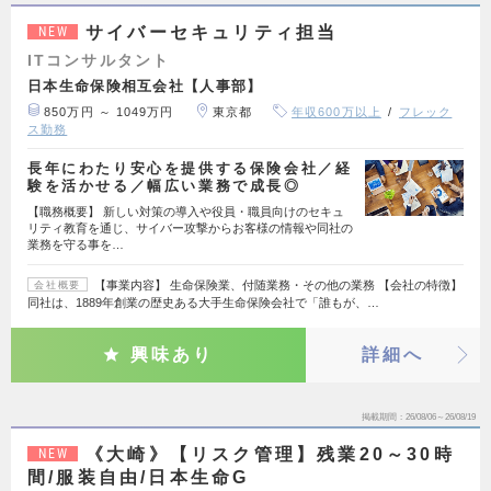
サイバーセキュリティ担当
NEW
ITコンサルタント
日本生命保険相互会社【人事部】
850万円 ～ 1049万円
東京都
年収600万以上
フレック
ス勤務
長年にわたり安心を提供する保険会社／経
験を活かせる／幅広い業務で成長◎
【職務概要】 新しい対策の導入や役員・職員向けのセキュ
リティ教育を通じ、サイバー攻撃からお客様の情報や同社の
業務を守る事を…
【事業内容】 生命保険業、付随業務・その他の業務 【会社の特徴】
会社概要
同社は、1889年創業の歴史ある大手生命保険会社で「誰もが、…
興味あり
詳細へ
掲載期間
26/08/06～26/08/19
《大崎》【リスク管理】残業20～30時
NEW
間/服装自由/日本生命G