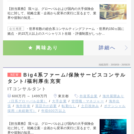
【担当業務】 我々は、グローバルおよび国内の大手保険会
社に対して、戦略立案・企画から変革の実行に至るまで、業
界や規制の知見…
・世界有数の総合系コンサルティングファーム ・世界約150ヵ国に
会社概要
拠点 ・約15万人以上のスペシャリスト在籍 ・評価制度がしっか…
興味あり
詳細へ
掲載期間
26/08/08～26/08/29
Big4系ファーム/保険サービスコンサル
NEW
タント/福利厚生充実
ITコンサルタント
600万円 ～ 1499万円
東京都
外資系企業
海外展開あり
（日系グローバル企業）
大手企業
管理職・マネジャー
海外出
張
海外折衝
英語力が必要
転勤なし
土日祝休み
ポテンシャル
採用（未経験可）
年収600万以上
【担当業務】 我々は、グローバルおよび国内の大手保険会
社に対して、戦略立案・企画から変革の実行に至るまで、業
界や規制の知見…