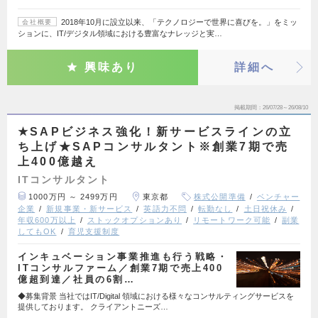
2018年10月に設立以来、「テクノロジーで世界に喜びを。」をミッ
会社概要
ションに、IT/デジタル領域における豊富なナレッジと実…
興味あり
詳細へ
掲載期間
26/07/28～26/08/10
★SAPビジネス強化！新サービスラインの立
ち上げ★SAPコンサルタント※創業7期で売
上400億越え
ITコンサルタント
1000万円 ～ 2499万円
東京都
株式公開準備
ベンチャー
企業
新規事業・新サービス
英語力不問
転勤なし
土日祝休み
年収600万以上
ストックオプションあり
リモートワーク可能
副業
してもOK
育児支援制度
インキュベーション事業推進も行う戦略・
ITコンサルファーム／創業7期で売上400
億超到達／社員の6割…
◆募集背景 当社ではIT/Digital 領域における様々なコンサルティングサービスを
提供しております。 クライアントニーズ…