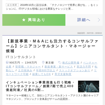
2018年10月に設立以来、「テクノロジーで世界に喜びを。」をミッ
会社概要
ションに、IT/デジタル領域における豊富なナレッジと実…
興味あり
詳細へ
掲載期間
26/07/28～26/08/10
【新規事業・M＆Aにも注力するコンサルファ
ーム】シニアコンサルタント・マネージャー
候補
ITコンサルタント
900万円 ～ 1349万円
東京都
株式公開準備
ベンチャー
企業
管理職・マネジャー
新規事業・新サービス
英語力不問
転
勤なし
土日祝休み
年収600万以上
ストックオプションあり
リ
モートワーク可能
副業してもOK
育児支援制度
インキュベーション事業推進も行う戦略・
ITコンサルファーム／創業7期で売上400
億超到達／社員の6割…
マネージャー候補として、当社シニアコンサルタント～アナリスト層のキャリア
マネジメント、プロジェクト全体及びチームの品質担…