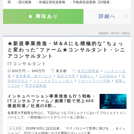
用 ・貸付業務 ・有価証券投資業務 ・不動産投資業務 【付随業…
興味あり
詳細へ
掲載期間
26/07/28～26/08/10
★新規事業推進・M＆Aにも積極的な”ちょっ
と変わった”ファーム★コンサルタント・シニ
アコンサルタント
ITコンサルタント
800万円 ～ 949万円
東京都
株式公開準備
ベンチャー企
業
新規事業・新サービス
英語力不問
転勤なし
土日祝休み
年
収600万以上
ストックオプションあり
リモートワーク可能
副業し
てもOK
育児支援制度
インキュベーション事業推進も行う戦略・
ITコンサルファーム／創業7期で売上400
億超到達／社員の6割…
各業界大手顧客を中心に、下記のようなプロジェクトにおいてプロジェクトメン
バーとして、一部領域のリードデリバリーをご担当い…
2018年10月に設立以来、「テクノロジーで世界に喜びを。」をミッ
会社概要
ションに、IT/デジタル領域における豊富なナレッジと実…