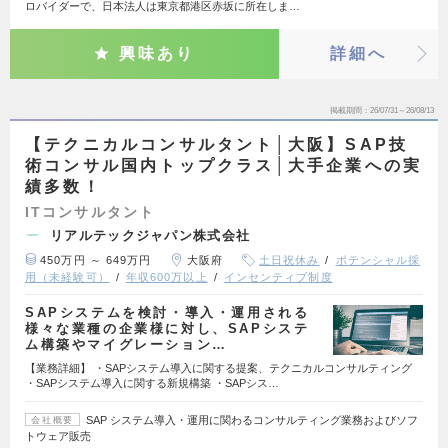
ロバイダーで、日本法人は東京都港区赤坂に所在しま…
興味あり
詳細へ
掲載期間
26/07/31～26/08/13
【テクニカルコンサルタント│大阪】SAP技
術コンサル国内トップクラス│大手企業への実
績多数！
ITコンサルタント
リアルテックジャパン株式会社
450万円 ～ 649万円
大阪府
土日祝休み
ポテンシャル採
用（未経験可）
年収600万以上
インセンティブ制度
SAPシステムを検討・導入・運用される
様々な業種の企業様に対し、SAPシステ
ム構築やマイグレーション…
【業務詳細】 ・SAPシステム導入に関する提案、テクニカルコンサルティング
・SAPシステム導入に関する新規構築 ・SAPシス…
SAP システム導入・運用に関わるコンサルティング業務およびソフ
会社概要
トウェア販売