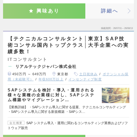
興味あり
詳細へ
掲載期間
26/07/31～26/08/13
【テクニカルコンサルタント│東京】SAP技
術コンサル国内トップクラス│大手企業への実
績多数！
ITコンサルタント
リアルテックジャパン株式会社
450万円 ～ 649万円
東京都
土日祝休み
ポテンシャル採
用（未経験可）
年収600万以上
インセンティブ制度
SAPシステムを検討・導入・運用される
様々な業種の企業様に対し、SAPシステ
ム構築やマイグレーション…
【業務詳細】 ・SAPシステム導入に関する提案、テクニカルコンサルティング
・SAPシステム導入に関する新規構築 ・SAPシス…
SAP システム導入・運用に関わるコンサルティング業務およびソフ
会社概要
トウェア販売