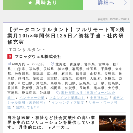
興味あり
詳細へ
掲載期間
26/07/31～26/08/13
【データコンサルタント】フルリモート可×残
業月10h×年間休日125日／資格手当・社内研
修充実
ITコンサルタント
フロッグウェル株式会社
400万円 ～ 799万円
北海道、青森県、岩手県、宮城県、秋田
県、山形県、福島県、茨城県、栃木県、群馬県、埼玉県、千葉県、東京
都、神奈川県、新潟県、富山県、石川県、福井県、山梨県、長野県、岐
阜県、静岡県、愛知県、三重県、滋賀県、京都府、大阪府、兵庫県、奈
良県、和歌山県、鳥取県、島根県、岡山県、広島県、山口県、徳島県、
香川県、愛媛県、高知県、福岡県、佐賀県、長崎県、熊本県、大分県、
宮崎県、鹿児島県、沖縄県
海外展開あり（日系グローバル企
業）
ベンチャー企業
マネジメント業務なし
土日祝休み
ポテン
シャル採用（未経験可）
インセンティブ制度
リモートワーク可
能
副業してもOK
当社は医療・福祉など社会貢献性の高い業
界を中心にソリューションを提供していま
す。 具体的には、 ●メーカ…