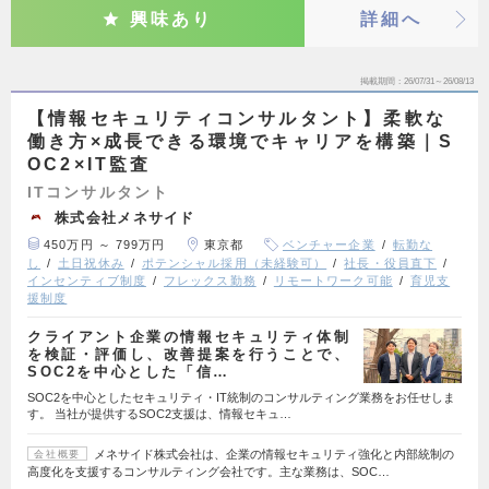
興味あり
詳細へ
掲載期間
26/07/31～26/08/13
【情報セキュリティコンサルタント】柔軟な
働き方×成長できる環境でキャリアを構築｜S
OC2×IT監査
ITコンサルタント
株式会社メネサイド
450万円 ～ 799万円
東京都
ベンチャー企業
転勤な
し
土日祝休み
ポテンシャル採用（未経験可）
社長・役員直下
インセンティブ制度
フレックス勤務
リモートワーク可能
育児支
援制度
クライアント企業の情報セキュリティ体制
を検証・評価し、改善提案を行うことで、
SOC2を中心とした「信…
SOC2を中心としたセキュリティ・IT統制のコンサルティング業務をお任せしま
す。 当社が提供するSOC2支援は、情報セキュ…
メネサイド株式会社は、企業の情報セキュリティ強化と内部統制の
会社概要
高度化を支援するコンサルティング会社です。主な業務は、SOC…