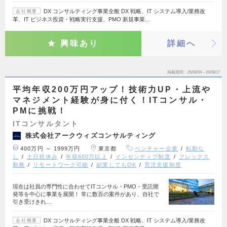
DX コンサルティング事業全般 DX 戦略、IT システム導入/業務改
会社概要
革、IT ビジネス投資・戦略実行支援、PMO 新規事業…
興味あり
詳細へ
掲載期間
26/08/04～26/08/17
平均年収200万円アップ！技術力UP・上流や
マネジメント経験が身に付く！ITコンサル・
PMに挑戦！
ITコンサルタント
株式会社アークウィズコンサルティング
400万円 ～ 1999万円
東京都
ベンチャー企業
転勤な
し
土日祝休み
年収600万以上
インセンティブ制度
フレックス
勤務
リモートワーク可能
副業してもOK
育児支援制度
現在は社員の専門性に合わせてITコンサル・PMO・受託開
発等を中心に事業を展開！ 常に数百の案件があり、自社で
引き受けきれ…
DX コンサルティング事業全般 DX 戦略、IT システム導入/業務改
会社概要