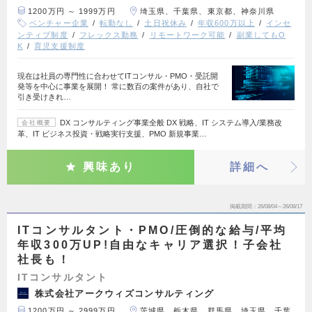
1200万円 ～ 1999万円
埼玉県、千葉県、東京都、神奈川県
ベンチャー企業
転勤なし
土日祝休み
年収600万以上
インセ
ンティブ制度
フレックス勤務
リモートワーク可能
副業してもO
K
育児支援制度
現在は社員の専門性に合わせてITコンサル・PMO・受託開
発等を中心に事業を展開！ 常に数百の案件があり、自社で
引き受けきれ…
DX コンサルティング事業全般 DX 戦略、IT システム導入/業務改
会社概要
革、IT ビジネス投資・戦略実行支援、PMO 新規事業…
興味あり
詳細へ
掲載期間
26/08/04～26/08/17
ITコンサルタント・PMO/圧倒的な給与/平均
年収300万UP!自由なキャリア選択！子会社
社長も！
ITコンサルタント
株式会社アークウィズコンサルティング
1200万円 ～ 2999万円
茨城県、栃木県、群馬県、埼玉県、千葉