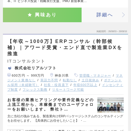
革、IT ビジネス投資・戦略実行支援、PMO 新規事業…
興味あり
詳細へ
掲載期間
26/08/03～26/08/16
【年収～1000万】ERPコンサル（幹部候
補）｜アワード受賞・エンド直で製造業DXを
推進
ITコンサルタント
株式会社リアルソフト
600万円 ～ 999万円
神奈川県
管理職・マネジャー
マネ
ジメント業務なし
英語力不問
転勤なし
土日祝休み
ポテンシャ
ル採用（未経験可）
社長・役員直下
年収600万以上
インセンティ
ブ制度
フレックス勤務
リモートワーク可能
お客様の業務ヒアリングや要件定義などの
上流工程から、本稼働までのユーザフォロ
ーをお願いします。 弊社ト…
主に当社の強みである、製造業向けERPパッケージシステムのコンサルティング
をお任せします。 【具体的にお任せしたいこと】 ・…