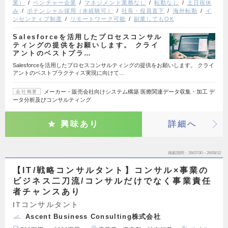
業）
ベンチャー企業
マネジメント業務なし
転勤なし
土日祝休
み
ポテンシャル採用（未経験可）
社長・役員直下
海外転勤
イ
ンセンティブ制度
リモートワーク可能
副業してもOK
Salesforceを活用したプロセスコンサル
ティングの提供をお願いします。 クライ
アントのベストプラ…
Salesforceを活用したプロセスコンサルティングの提供をお願いします。 クライ
アントのベストプラクティス実現に向けて…
メーカー・販売会社向けシステム構築 医療関連データ収集・加工 デ
会社概要
ータ分析及びコンサルティング
興味あり
詳細へ
掲載期間
26/07/30～26/08/12
【IT/戦略コンサルタント】コンサル×事業の
ビジネス二刀流/コンサルだけでなく事業責任
者チャンスあり
ITコンサルタント
Ascent Business Consulting株式会社