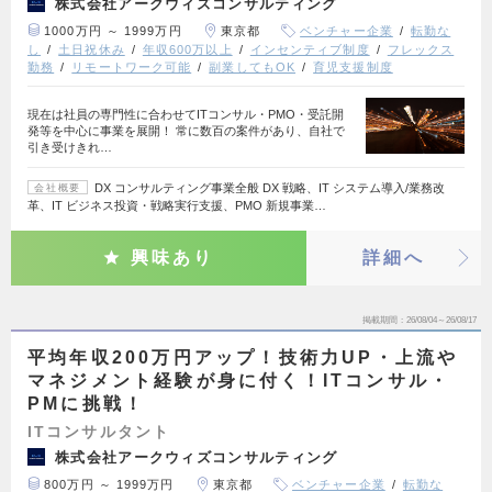
株式会社アークウィズコンサルティング
1000万円 ～ 1999万円
東京都
ベンチャー企業
転勤な
し
土日祝休み
年収600万以上
インセンティブ制度
フレックス
勤務
リモートワーク可能
副業してもOK
育児支援制度
現在は社員の専門性に合わせてITコンサル・PMO・受託開
発等を中心に事業を展開！ 常に数百の案件があり、自社で
引き受けきれ…
DX コンサルティング事業全般 DX 戦略、IT システム導入/業務改
会社概要
革、IT ビジネス投資・戦略実行支援、PMO 新規事業…
興味あり
詳細へ
掲載期間
26/08/04～26/08/17
平均年収200万円アップ！技術力UP・上流や
マネジメント経験が身に付く！ITコンサル・
PMに挑戦！
ITコンサルタント
株式会社アークウィズコンサルティング
800万円 ～ 1999万円
東京都
ベンチャー企業
転勤な