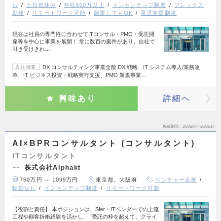
し
土日祝休み
年収600万以上
インセンティブ制度
フレックス
勤務
リモートワーク可能
副業してもOK
育児支援制度
現在は社員の専門性に合わせてITコンサル・PMO・受託開
発等を中心に事業を展開！ 常に数百の案件があり、自社で
引き受けきれ…
DX コンサルティング事業全般 DX 戦略、IT システム導入/業務改
会社概要
革、IT ビジネス投資・戦略実行支援、PMO 新規事業…
興味あり
詳細へ
掲載期間
26/08/04～26/08/17
AI×BPRコンサルタント (コンサルタント)
ITコンサルタント
株式会社Alphakt
750万円 ～ 1099万円
東京都、大阪府
ベンチャー企業
転勤なし
インセンティブ制度
リモートワーク可能
【役割と責任】 本ポジションは、SIer・ITベンダーでの上流
工程や顧客折衝経験を活かし、 “受託の枠を超えて、クライ