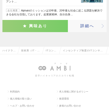
アント…
Alphaktのミッションは10年後、20年後も社会に起こる課題を解決で
会社概要
きる会社を目指しております。起業家精神、自分自身…
興味あり
詳細へ
ハイクラス
技術系（IT・W
ITコンサ
インセンティブ制度のITコンサル
求人TOP
eb・通信系）
ルタント
タントの転職・求人情報一覧
若手ハイキャリアのスカウト転職
利用規約
求人情報に関するポリシー
個人情報の取り扱い
推奨環境
ヘルプ・お問い合わせ
参画のお問い合わせ