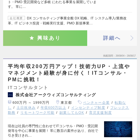
ト・PMO 受託開発など多岐 にわたる事業を展開していま
す。 常に…
DX コンサルティング事業全般 DX 戦略、IT システム導入/業務改
会社概要
革、IT ビジネス投資・戦略実行支援、PMO 新規事業…
興味あり
詳細へ
掲載期間
26/08/04～26/08/17
平均年収200万円アップ！技術力UP・上流や
マネジメント経験が身に付く！ITコンサル・
PMに挑戦！
ITコンサルタント
株式会社アークウィズコンサルティング
600万円 ～ 1999万円
東京都
ベンチャー企業
転勤な
し
土日祝休み
年収600万以上
インセンティブ制度
フレックス
勤務
リモートワーク可能
副業してもOK
育児支援制度
現在は社員の専門性に合わせてITコンサル・PMO・受託開
発等を中心に事業を展開！ 常に数百の案件があり、自社で
引き受けきれ…