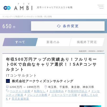
若手ハイキャリアのスカウト転職
インセンティブ制度のITコンサルタントの転職・求人情報
650
条件変更
件
すべて
新着のみ
掲載終了間近
掲載期間
26/08/04～26/08/17
年収500万円アップの実績あり！フルリモー
トOKで自由なキャリア選択！！SAPコンサ
ルタント
ITコンサルタント
株式会社アークウィズコンサルティング
1200万円 ～ 1999万円
埼玉県、千葉県、東京都、神奈川県
ベンチャー企業
転勤なし
土日祝休み
年収600万以上
インセ
ンティブ制度
フレックス勤務
リモートワーク可能
副業してもO
K
育児支援制度