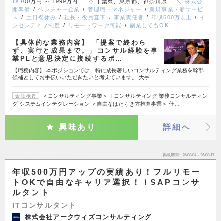
700万円 ～ 1999万円
千葉県、東京都、神奈川県
株式公
開準備
ベンチャー企業
管理職・マネジャー
新規事業・新サービ
ス
土日祝休み
社長・役員直下
事業責任者
年収600万以上
イ
ンセンティブ制度
リモートワーク可能
副業してもOK
【具体的な業務内容】 「提案で終わら
ず、実行と成果まで。」コンサル経験を事
業PLと意思決定に接続するポ…
【職務内容】 本ポジションでは、特に成長著しいコンサルティング業務を幹部
候補としてお手伝いいただきたいと考えています。 大手…
＜コンサルティング事業＞ ITコンサルティング 業務コンサルティン
会社概要
グ システムインテグレーション ＜自由なはたらき方推進事業＞ 仕…
興味あり
詳細へ
掲載期間
26/08/04～26/08/17
年収500万円アップの実績あり！フルリモー
トOKで自由なキャリア選択！！SAPコンサ
ルタント
ITコンサルタント
株式会社アークウィズコンサルティング