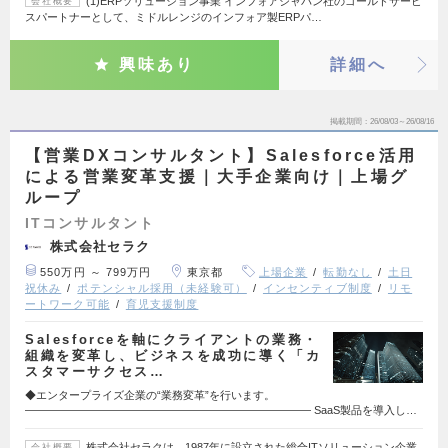
(1)ERPソリューション事業 インフォアジャパン社のゴールドサービ
会社概要
スパートナーとして、ミドルレンジのインフォア製ERPパ…
興味あり
詳細へ
掲載期間
26/08/03～26/08/16
【営業DXコンサルタント】Salesforce活用
による営業変革支援｜大手企業向け｜上場グ
ループ
ITコンサルタント
株式会社セラク
550万円 ～ 799万円
東京都
上場企業
転勤なし
土日
祝休み
ポテンシャル採用（未経験可）
インセンティブ制度
リモ
ートワーク可能
育児支援制度
Salesforceを軸にクライアントの業務・
組織を変革し、ビジネスを成功に導く「カ
スタマーサクセス…
◆エンタープライズ企業の“業務変革”を行います。
—————————————————————————— SaaS製品を導入し…
株式会社セラクは、1987年に設立された総合ITソリューション企業
会社概要