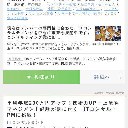
県、東京都、神奈川県
ベンチャー企業
新規事業・新サービス
転勤なし
土日祝休み
社長・役員直下
年収600万以上
インセン
ティブ制度
フレックス勤務
リモートワーク可能
副業してもOK
育児支援制度
現在はメンバーの専門性に合わせ、ITコン
サルティングを中心に事業を展開中です。
コンサルティング業に加…
年収を上げつつ、職種の経験の幅を広げることができます。常に案件100件以上
あり、スキルやキャリアプランに応じて、幅広い案…
DX コンサルティング事業全般 DX 戦略、IT システム導入/業務改
会社概要
革、IT ビジネス投資・戦略実行支援、PMO 新規事業…
興味あり
詳細へ
掲載期間
26/08/04～26/08/17
平均年収200万円アップ！技術力UP・上流や
マネジメント経験が身に付く！ITコンサル・
PMに挑戦！
ITコンサルタント