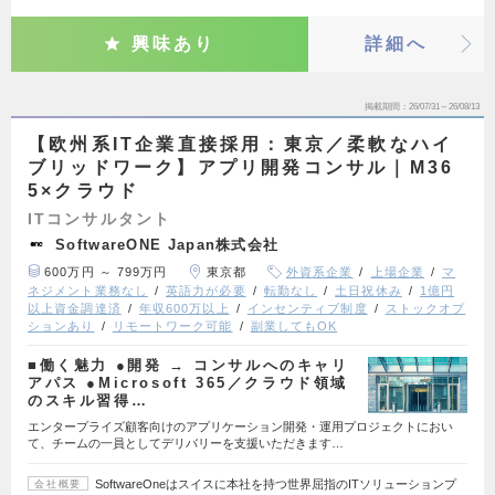
興味あり
詳細へ
掲載期間
26/07/31～26/08/13
【欧州系IT企業直接採用：東京／柔軟なハイ
ブリッドワーク】アプリ開発コンサル｜M36
5×クラウド
ITコンサルタント
SoftwareONE Japan株式会社
600万円 ～ 799万円
東京都
外資系企業
上場企業
マ
ネジメント業務なし
英語力が必要
転勤なし
土日祝休み
1億円
以上資金調達済
年収600万以上
インセンティブ制度
ストックオプ
ションあり
リモートワーク可能
副業してもOK
■働く魅力 ●開発 → コンサルへのキャリ
アパス ●Microsoft 365／クラウド領域
のスキル習得…
エンタープライズ顧客向けのアプリケーション開発・運用プロジェクトにおい
て、チームの一員としてデリバリーを支援いただきます…
SoftwareOneはスイスに本社を持つ世界屈指のITソリューションプ
会社概要