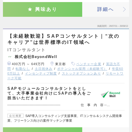
興味あり
詳細へ
掲載期間
26/07/31～26/08/13
【未経験歓迎】SAPコンサルタント｜“次の
キャリア”は世界標準のIT領域へ
ITコンサルタント
株式会社BeyondWell
400万円 ～ 649万円
東京都
ベンチャー企業
英語力不
問
転勤なし
土日祝休み
ポテンシャル採用（未経験可）
年収60
0万以上
インセンティブ制度
ストックオプションあり
リモートワ
ーク可能
SAPモジュールコンサルタントをとし
て、大手事業会社向けにSAPの導入をご
担当いただきます！
--------------------------------------------- 仕 事 内 容 --…
SAP導入コンサルティング支援事業、ITコンサル＆システム開発事
会社概要
業、フリーランス向けの案件マッチング事業