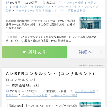
800万円 ～ 1999万円
東京都
ベンチャー企業
転勤な
し
土日祝休み
年収600万以上
インセンティブ制度
フレックス
勤務
リモートワーク可能
副業してもOK
育児支援制度
現在は社員の専門性に合わせてITコンサル・PMO・受託開
発等を中心に事業を展開！ 常に数百の案件があり、自社で
引き受けきれ…
DX コンサルティング事業全般 DX 戦略、IT システム導入/業務改
会社概要
革、IT ビジネス投資・戦略実行支援、PMO 新規事業…
興味あり
詳細へ
掲載期間
26/08/04～26/08/17
AI×BPRコンサルタント (コンサルタント)
ITコンサルタント
株式会社Alphakt
750万円 ～ 1099万円
東京都、大阪府
ベンチャー企業
転勤なし
インセンティブ制度
リモートワーク可能
【役割と責任】 本ポジションは、SIer・ITベンダーでの上流