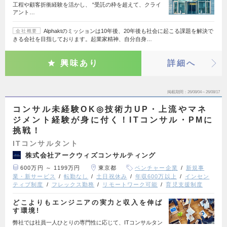
工程や顧客折衝経験を活かし、 “受託の枠を超えて、クライ
アント…
Alphaktのミッションは10年後、20年後も社会に起こる課題を解決で
会社概要
きる会社を目指しております。起業家精神、自分自身…
興味あり
詳細へ
掲載期間
26/08/04～26/08/17
コンサル未経験OK◎技術力UP・上流やマネ
ジメント経験が身に付く！ITコンサル・PMに
挑戦！
ITコンサルタント
株式会社アークウィズコンサルティング
600万円 ～ 1199万円
東京都
ベンチャー企業
新規事
業・新サービス
転勤なし
土日祝休み
年収600万以上
インセン
ティブ制度
フレックス勤務
リモートワーク可能
育児支援制度
どこよりもエンジニアの実力と収入を伸ば
す環境!
弊社では社員一人ひとりの専門性に応じて、ITコンサルタン