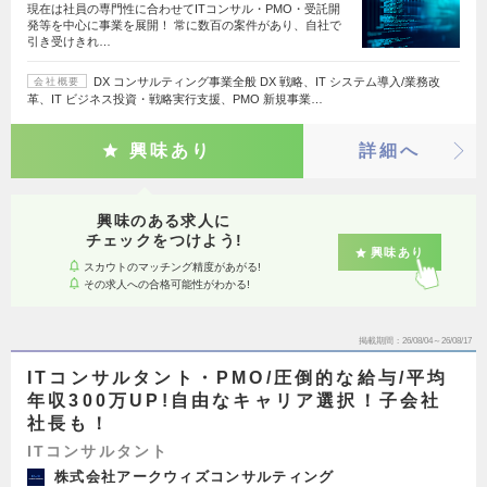
現在は社員の専門性に合わせてITコンサル・PMO・受託開
発等を中心に事業を展開！ 常に数百の案件があり、自社で
引き受けきれ…
DX コンサルティング事業全般 DX 戦略、IT システム導入/業務改
会社概要
革、IT ビジネス投資・戦略実行支援、PMO 新規事業…
興味あり
詳細へ
興味のある求人に
チェックをつけよう!
興味あり
スカウトのマッチング精度があがる!
その求人への合格可能性がわかる!
掲載期間
26/08/04～26/08/17
ITコンサルタント・PMO/圧倒的な給与/平均
年収300万UP!自由なキャリア選択！子会社
社長も！
ITコンサルタント
株式会社アークウィズコンサルティング