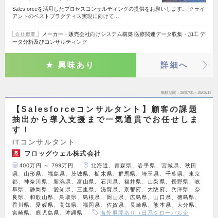
Salesforceを活用したプロセスコンサルティングの提供をお願いします。 クライ
アントのベストプラクティス実現に向けて…
メーカー・販売会社向けシステム構築 医療関連データ収集・加工 デ
会社概要
ータ分析及びコンサルティング
興味あり
詳細へ
掲載期間
26/07/31～26/08/13
【Salesforceコンサルタント】顧客の課題
抽出から導入支援まで一気通貫でお任せしま
す！
ITコンサルタント
フロッグウェル株式会社
400万円 ～ 799万円
北海道、青森県、岩手県、宮城県、秋田
県、山形県、福島県、茨城県、栃木県、群馬県、埼玉県、千葉県、東京
都、神奈川県、新潟県、富山県、石川県、福井県、山梨県、長野県、岐
阜県、静岡県、愛知県、三重県、滋賀県、京都府、大阪府、兵庫県、奈
良県、和歌山県、鳥取県、島根県、岡山県、広島県、山口県、徳島県、
香川県、愛媛県、高知県、福岡県、佐賀県、長崎県、熊本県、大分県、
宮崎県、鹿児島県、沖縄県
海外展開あり（日系グローバル企