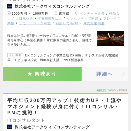
株式会社アークウィズコンサルティング
1000万円 ～ 1999万円
東京都
ベンチャー企業
転勤な
し
土日祝休み
年収600万以上
インセンティブ制度
フレックス
勤務
リモートワーク可能
副業してもOK
育児支援制度
現在は社員の専門性に合わせてITコンサル・PMO・受託開
発等を中心に事業を展開！ 常に数百の案件があり、自社で
引き受けきれ…
DX コンサルティング事業全般 DX 戦略、IT システム導入/業務改
会社概要
革、IT ビジネス投資・戦略実行支援、PMO 新規事業…
興味あり
詳細へ
掲載期間
26/08/04～26/08/17
平均年収200万円アップ！技術力UP・上流や
マネジメント経験が身に付く！ITコンサル・
PMに挑戦！
ITコンサルタント
株式会社アークウィズコンサルティング