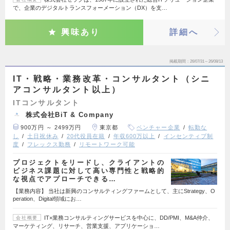
で、企業のデジタルトランスフォーメーション（DX）を支…
興味あり
詳細へ
掲載期間
26/07/31～26/08/13
IT・戦略・業務改革・コンサルタント（シニ
アコンサルタント以上）
ITコンサルタント
株式会社BiT & Company
900万円 ～ 2499万円
東京都
ベンチャー企業
転勤な
し
土日祝休み
20代役員在籍
年収600万以上
インセンティブ制
度
フレックス勤務
リモートワーク可能
プロジェクトをリードし、クライアントの
ビジネス課題に対して高い専門性と戦略的
な視点でアプローチできる…
【業務内容】 当社は新興のコンサルティングファームとして、主にStrategy、O
peration、Digital領域にお…
IT×業務コンサルティングサービスを中心に、DD/PMI、M&A仲介、
会社概要
マーケティング、リサーチ、営業支援、アプリケーショ…