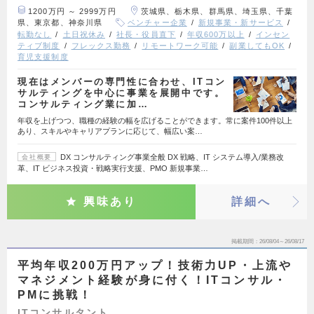
1200万円 ～ 2999万円
茨城県、栃木県、群馬県、埼玉県、千葉
県、東京都、神奈川県
ベンチャー企業
新規事業・新サービス
転勤なし
土日祝休み
社長・役員直下
年収600万以上
インセン
ティブ制度
フレックス勤務
リモートワーク可能
副業してもOK
育児支援制度
現在はメンバーの専門性に合わせ、ITコン
サルティングを中心に事業を展開中です。
コンサルティング業に加…
年収を上げつつ、職種の経験の幅を広げることができます。常に案件100件以上
あり、スキルやキャリアプランに応じて、幅広い案…
DX コンサルティング事業全般 DX 戦略、IT システム導入/業務改
会社概要
革、IT ビジネス投資・戦略実行支援、PMO 新規事業…
興味あり
詳細へ
掲載期間
26/08/04～26/08/17
平均年収200万円アップ！技術力UP・上流や
マネジメント経験が身に付く！ITコンサル・
PMに挑戦！
ITコンサルタント