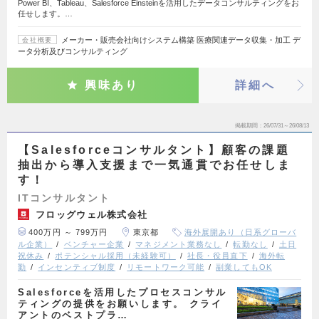
Power BI、Tableau、Salesforce Einsteinを活用したデータコンサルティングをお
任せします。…
メーカー・販売会社向けシステム構築 医療関連データ収集・加工 デ
会社概要
ータ分析及びコンサルティング
興味あり
詳細へ
掲載期間
26/07/31～26/08/13
【Salesforceコンサルタント】顧客の課題
抽出から導入支援まで一気通貫でお任せしま
す！
ITコンサルタント
フロッグウェル株式会社
400万円 ～ 799万円
東京都
海外展開あり（日系グローバ
ル企業）
ベンチャー企業
マネジメント業務なし
転勤なし
土日
祝休み
ポテンシャル採用（未経験可）
社長・役員直下
海外転
勤
インセンティブ制度
リモートワーク可能
副業してもOK
Salesforceを活用したプロセスコンサル
ティングの提供をお願いします。 クライ
アントのベストプラ…