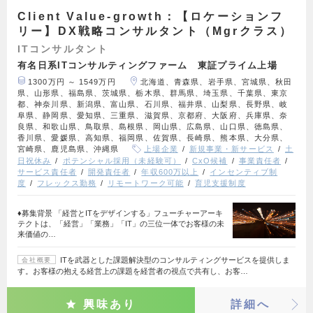
Client Value-growth：【ロケーションフ
リー】DX戦略コンサルタント（Mgrクラス）
ITコンサルタント
有名日系ITコンサルティングファーム 東証プライム上場
1300万円 ～ 1549万円
北海道、青森県、岩手県、宮城県、秋田
県、山形県、福島県、茨城県、栃木県、群馬県、埼玉県、千葉県、東京
都、神奈川県、新潟県、富山県、石川県、福井県、山梨県、長野県、岐
阜県、静岡県、愛知県、三重県、滋賀県、京都府、大阪府、兵庫県、奈
良県、和歌山県、鳥取県、島根県、岡山県、広島県、山口県、徳島県、
香川県、愛媛県、高知県、福岡県、佐賀県、長崎県、熊本県、大分県、
宮崎県、鹿児島県、沖縄県
上場企業
新規事業・新サービス
土
日祝休み
ポテンシャル採用（未経験可）
CxO候補
事業責任者
サービス責任者
開発責任者
年収600万以上
インセンティブ制
度
フレックス勤務
リモートワーク可能
育児支援制度
♦募集背景 「経営とITをデザインする」フューチャーアーキ
テクトは、「経営」「業務」「IT」の三位一体でお客様の未
来価値の…
ITを武器とした課題解決型のコンサルティングサービスを提供しま
会社概要
す。お客様の抱える経営上の課題を経営者の視点で共有し、お客…
興味あり
詳細へ