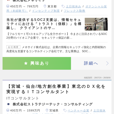
株式会社メネサイド
450万円 ～ 799万円
東京都
土日祝休み
ポテンシャル採
用（未経験可）
インセンティブ制度
フレックス勤務
当社が提供するSOC2支援は、情報セキュ
リティにおける「トラスト（信頼）」を構
築し、 クライアントのサ…
【フルリモート可×スキルアップも全力サポート】 今まさに注目されているSOC
2分野のパイオニア企業で、セキュリティ保証の新…
メネサイド株式会社は、企業の情報セキュリティ強化と内部統制の
会社概要
高度化を支援するコンサルティング会社です。主な業務は、SOC…
興味あり
詳細へ
掲載期間
26/07/24～26/08/06
【宮城・仙台/地方創生事業】東北のＤＸ化を
実現するＩＴコンサルタント
ITコンサルタント
株式会社ストラテジーテック・コンサルティング
400万円 ～ 1599万円
宮城県
ベンチャー企業
土日祝休