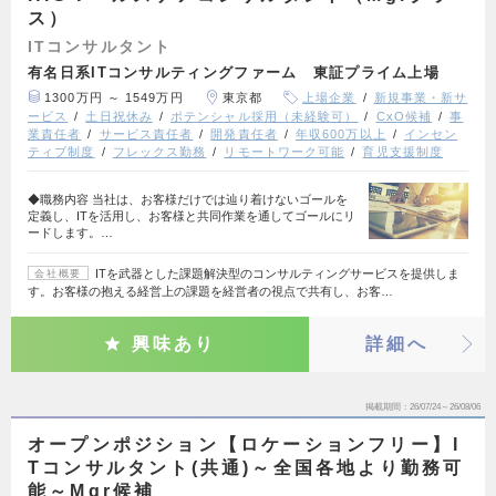
ス）
ITコンサルタント
有名日系ITコンサルティングファーム 東証プライム上場
1300万円 ～ 1549万円
東京都
上場企業
新規事業・新サ
ービス
土日祝休み
ポテンシャル採用（未経験可）
CxO候補
事
業責任者
サービス責任者
開発責任者
年収600万以上
インセン
ティブ制度
フレックス勤務
リモートワーク可能
育児支援制度
◆職務内容 当社は、お客様だけでは辿り着けないゴールを
定義し、ITを活用し、お客様と共同作業を通してゴールにリ
ードします。…
ITを武器とした課題解決型のコンサルティングサービスを提供しま
会社概要
す。お客様の抱える経営上の課題を経営者の視点で共有し、お客…
興味あり
詳細へ
掲載期間
26/07/24～26/08/06
オープンポジション【ロケーションフリー】I
Tコンサルタント(共通)～全国各地より勤務可
能～Mgr候補