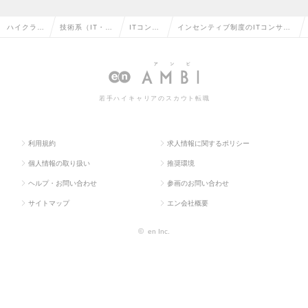
ハイクラス
技術系（IT・W
ITコンサ
インセンティブ制度のITコンサル
求人TOP
eb・通信系）
ルタント
タントの転職・求人情報一覧
若手ハイキャリアのスカウト転職
利用規約
求人情報に関するポリシー
個人情報の取り扱い
推奨環境
ヘルプ・お問い合わせ
参画のお問い合わせ
サイトマップ
エン会社概要
©
en Inc.