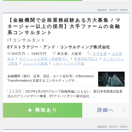
掲載期間
26/07/25～26/08/07
【金融機関で企画業務経験ある方大募集 / マ
ネージャー以上の採用】大手ファームの金融
系コンサルタント
ITコンサルタント
EYストラテジー・アンド・コンサルティング株式会社
800万円 ～ 1999万円
東京都、大阪府
大手企業
土日祝
休み
ポテンシャル採用（未経験可）
年収600万以上
インセンティ
ブ制度
フレックス勤務
リモートワーク可能
金融機関（銀行、証券、信託、カード会社等）のBussiness
Transformationを支援するコンサルティングサ…
2017年1月のEYグループ組織再編にともない、新日本有限責任監査
会社概要
法人のアドバイザリー事業、EYアドバイザリー株式会社、…
興味あり
詳細へ
掲載期間
26/07/25～26/08/07