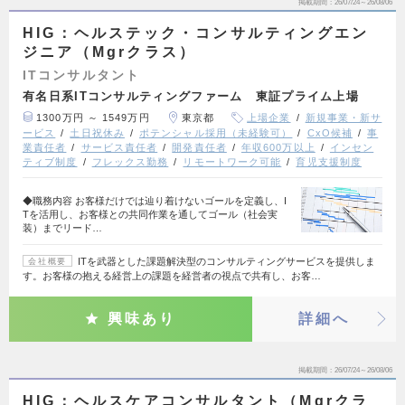
掲載期間
26/07/24～26/08/06
HIG：ヘルステック・コンサルティングエン
ジニア（Mgrクラス）
ITコンサルタント
有名日系ITコンサルティングファーム 東証プライム上場
1300万円 ～ 1549万円
東京都
上場企業
新規事業・新サ
ービス
土日祝休み
ポテンシャル採用（未経験可）
CxO候補
事
業責任者
サービス責任者
開発責任者
年収600万以上
インセン
ティブ制度
フレックス勤務
リモートワーク可能
育児支援制度
◆職務内容 お客様だけでは辿り着けないゴールを定義し、I
Tを活用し、お客様との共同作業を通してゴール（社会実
装）までリード…
ITを武器とした課題解決型のコンサルティングサービスを提供しま
会社概要
す。お客様の抱える経営上の課題を経営者の視点で共有し、お客…
興味あり
詳細へ
掲載期間
26/07/24～26/08/06
HIG：ヘルスケアコンサルタント（Mgrクラ