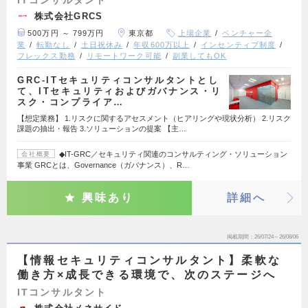
株式会社GRCS
500万円 ～ 799万円
東京都
上場企業
ベンチャー企
業
転勤なし
土日祝休み
年収600万以上
インセンティブ制度
フレックス勤務
リモートワーク可能
副業してもOK
GRC-ITセキュリティコンサルタントとし
て、ITセキュリティおよびガバナンス・リ
スク・コンプライア…
【想定業務】 1.リスクに関するアセスメント（ヒアリングや現状分析） 2.リスク
課題の抽出・報告 3.ソリューションの提案 【主…
◆IT-GRC／セキュリティ関連のコンサルティング・ソリューション
会社概要
事業 GRCとは、Governance（ガバナンス）、R…
興味あり
詳細へ
掲載期間
26/07/24～26/08/06
【情報セキュリティコンサルタント】柔軟な
働き方×成長できる環境で、次のステージへ
ITコンサルタント