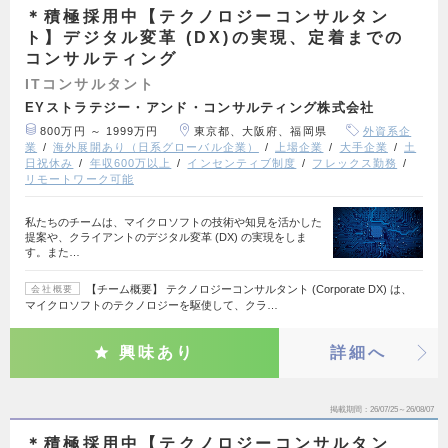
＊積極採用中【テクノロジーコンサルタン
ト】デジタル変革 (DX)の実現、定着までの
コンサルティング
ITコンサルタント
EYストラテジー・アンド・コンサルティング株式会社
800万円 ～ 1999万円
東京都、大阪府、福岡県
外資系企
業
海外展開あり（日系グローバル企業）
上場企業
大手企業
土
日祝休み
年収600万以上
インセンティブ制度
フレックス勤務
リモートワーク可能
私たちのチームは、マイクロソフトの技術や知見を活かした
提案や、クライアントのデジタル変革 (DX) の実現をしま
す。また…
【チーム概要】 テクノロジーコンサルタント (Corporate DX) は、
会社概要
マイクロソフトのテクノロジーを駆使して、クラ…
興味あり
詳細へ
掲載期間
26/07/25～26/08/07
＊積極採用中【テクノロジーコンサルタン