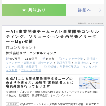
興味あり
詳細へ
掲載期間
26/07/26～26/08/08
ーAI×事業開発チームーAI×事業開発コンサル
ティング、ソリューション企画開発／リーダ
ー～Mgr候補
ITコンサルタント
株式会社リブ・コンサルティング
900万円 ～ 1149万円
東京都
ベンチャー企業
管理職・
マネジャー
新規事業・新サービス
英語力不問
土日祝休み
ポテ
ンシャル採用（未経験可）
CxO候補
年収600万以上
インセンテ
ィブ制度
フレックス勤務
生成AIによる新規事業開発支援ニーズの
高まりを踏まえ、経験者/未経験者ともに
増員募集を行っております…
支援領域・プロジェクト事例 人間の知性を超えるイノベーションを企業の力に
するため、戦略策定、新規事業企画、オープンイノベー…
総合経営コンサルティング業務 企業経営に関する教育・研修プログ
会社概要