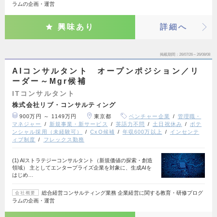
ラムの企画・運営
興味あり
詳細へ
掲載期間
26/07/26～26/08/08
AIコンサルタント オープンポジション／リ
ーダー～Mgr候補
ITコンサルタント
株式会社リブ・コンサルティング
900万円 ～ 1149万円
東京都
ベンチャー企業
管理職・
マネジャー
新規事業・新サービス
英語力不問
土日祝休み
ポテ
ンシャル採用（未経験可）
CxO候補
年収600万以上
インセンテ
ィブ制度
フレックス勤務
(1) AIストラテジーコンサルタント（新規価値の探索・創造
領域） 主としてエンタープライズ企業を対象に、生成AIを
はじめ…
総合経営コンサルティング業務 企業経営に関する教育・研修プログ
会社概要
ラムの企画・運営