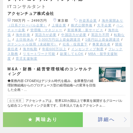
ITコンサルタント
アクセンチュア株式会社
700万円 ～ 2499万円
東京都
外資系企業
海外展開あり
（日系グローバル企業）
上場企業
株式公開準備
大手企業
ベン
チャー企業
管理職・マネジャー
新規事業・新サービス
海外出
張
海外折衝
英語力が必要
中国語力が必要
英語力不問
転勤な
し
土日祝休み
3,000万円以上資金調達済
1億円以上資金調達済
ポテンシャル採用（未経験可）
社長・役員直下
事業責任者
開発
責任者
海外転勤
年収600万以上
インセンティブ制度
フレック
ス勤務
リモートワーク可能
副業してもOK
MBA・留学支援制
度
育児支援制度
M&A・財務・経営管理領域のコンサルテ
ィング
◆業務内容 CFO&EVはデジタル時代を鑑み、金庫番型の経
理財務組織からのプロデュース型の経理組織への変革を目指
した企画・…
アクセンチュアは、世界120カ国以上で事業を展開するグローバル
会社概要
な総合コンサルティング企業です。日本法人であるアクセンチュ…
興味あり
詳細へ