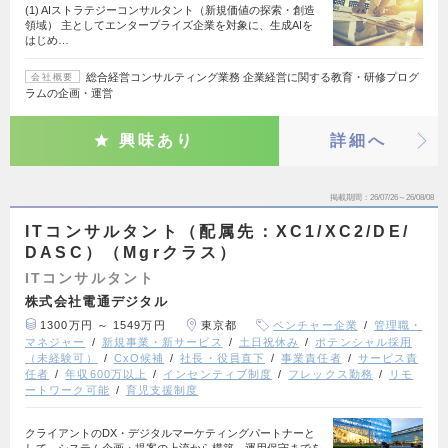
(1) AIストラテジーコンサルタント（新規価値の探索・創造
領域） 主としてエンタープライズ企業を対象に、生成AIを
はじめ…
総合経営コンサルティング業務 企業経営に関する教育・研修プログ
会社概要
ラムの企画・運営
興味あり
詳細へ
掲載期間
26/07/26～26/08/08
ITコンサルタント（配属先：XC1/XC2/DE/
DASC）（Mgrクラス）
ITコンサルタント
株式会社電通デジタル
1300万円 ～ 1549万円
東京都
ベンチャー企業
管理職・
マネジャー
新規事業・新サービス
土日祝休み
ポテンシャル採用
（未経験可）
CxO候補
社長・役員直下
事業責任者
サービス責
任者
年収600万以上
インセンティブ制度
フレックス勤務
リモ
ートワーク可能
育児支援制度
クライアントのDX・デジタルマーケティングパートナーと
して、システム企画・提案の上流から構築、運用保守までを