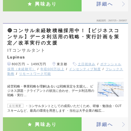
興味あり
詳細へ
掲載期間
26/07/25～26/08/07
🔴コンサル未経験積極採用中！【ビジネスコ
ンサル】データ利活用の戦略・実行計画を策
定／改革実行の支援
ITコンサルタント
Lupinus
800万円 ～ 1499万円
東京都
土日祝休み
ポテンシャル
採用（未経験可）
年収600万以上
インセンティブ制度
フレックス
勤務
リモートワーク可能
経営戦略・事業戦略を理解(あるいは戦略策定を支援)し、ビ
ジネス課題・クライアントの状況に合わせ、データ利活用の
戦略・実行…
・コンサルタントとしての成長いただくため、研修・勉強会・OJT
会社概要
スキームなど、最高の環境を用意します ・当社は大手企業の幅広…
興味あり
詳細へ