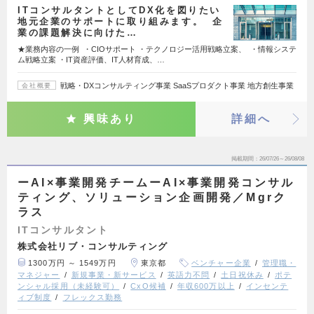
ITコンサルタントとしてDX化を図りたい
地元企業のサポートに取り組みます。 企
業の課題解決に向けた…
★業務内容の一例 ・CIOサポート ・テクノロジー活用戦略立案、 ・情報システ
ム戦略立案 ・IT資産評価、IT人材育成、…
戦略・DXコンサルティング事業 SaaSプロダクト事業 地方創生事業
会社概要
興味あり
詳細へ
掲載期間
26/07/26～26/08/08
ーAI×事業開発チームーAI×事業開発コンサル
ティング、ソリューション企画開発／Mgrク
ラス
ITコンサルタント
株式会社リブ・コンサルティング
1300万円 ～ 1549万円
東京都
ベンチャー企業
管理職・
マネジャー
新規事業・新サービス
英語力不問
土日祝休み
ポテ
ンシャル採用（未経験可）
CxO候補
年収600万以上
インセンテ
ィブ制度
フレックス勤務