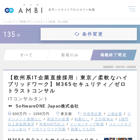
若手ハイキャリアのスカウト転職
インセンティブ制度のITコンサルタントの転職・求人情報
135
条件変更
件
すべて
新着のみ
掲載終了間近
掲載期間
26/07/24～26/08/06
【欧州系IT企業直接採用：東京／柔軟なハイ
ブリッドワーク】M365セキュリティ／ゼロ
トラストコンサル
ITコンサルタント
SoftwareONE Japan株式会社
600万円 ～ 1099万円
東京都
外資系企業
上場企業
マ
ネジメント業務なし
英語力が必要
転勤なし
土日祝休み
1億円
以上資金調達済
年収600万以上
インセンティブ制度
ストックオプ
ションあり
リモートワーク可能
副業してもOK