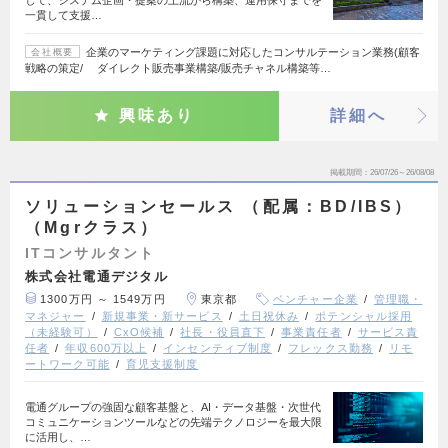
一貫して支援…
企業のマーケティング課題に対応したコンサルテーション業務(顧客
会社概要
戦略の策定/ ダイレクト販売事業構築/販売チャネル構築等…
興味あり
詳細へ
掲載期間
26/07/26～26/08/08
ソリューションセールス （配属：BD/IBS）
（Mgrクラス）
ITコンサルタント
株式会社電通デジタル
1300万円 ～ 1549万円
東京都
ベンチャー企業
管理職・
マネジャー
新規事業・新サービス
土日祝休み
ポテンシャル採用
（未経験可）
CxO候補
社長・役員直下
事業責任者
サービス責
任者
年収600万以上
インセンティブ制度
フレックス勤務
リモ
ートワーク可能
育児支援制度
電通グループの強固な顧客基盤と、AI・データ基盤・次世代
コミュニケーションツールなどの先端テクノロジーを最大限
に活用し、…