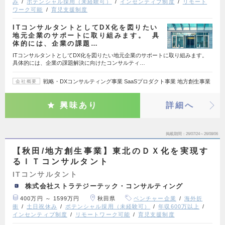
み
ポテンシャル採用（未経験可）
インセンティブ制度
リモート
ワーク可能
育児支援制度
ITコンサルタントとしてDX化を図りたい
地元企業のサポートに取り組みます。 具
体的には、企業の課題…
ITコンサルタントとしてDX化を図りたい地元企業のサポートに取り組みます。
具体的には、企業の課題解決に向けたコンサルティ…
戦略・DXコンサルティング事業 SaaSプロダクト事業 地方創生事業
会社概要
興味あり
詳細へ
掲載期間
26/07/24～26/08/06
【秋田/地方創生事業】東北のＤＸ化を実現す
るＩＴコンサルタント
ITコンサルタント
株式会社ストラテジーテック・コンサルティング
400万円 ～ 1599万円
秋田県
ベンチャー企業
海外折
衝
土日祝休み
ポテンシャル採用（未経験可）
年収600万以上
インセンティブ制度
リモートワーク可能
育児支援制度