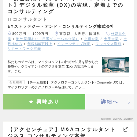
ト】デジタル変革 (DX)の実現、定着までの
コンサルティング
ITコンサルタント
EYストラテジー・アンド・コンサルティング株式会社
800万円 ～ 1999万円
東京都、大阪府、福岡県
外資系企
業
海外展開あり（日系グローバル企業）
上場企業
大手企業
土
日祝休み
年収600万以上
インセンティブ制度
フレックス勤務
リモートワーク可能
私たちのチームは、マイクロソフトの技術や知見を活かした
提案や、クライアントのデジタル変革 (DX) の実現をしま
す。また…
【チーム概要】 テクノロジーコンサルタント (Corporate DX) は、
会社概要
マイクロソフトのテクノロジーを駆使して、クラ…
興味あり
詳細へ
掲載期間
26/07/25～26/08/07
【アクセンチュア】M&Aコンサルタント - ビ
ジネス コンサルティング本部