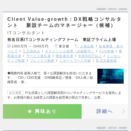
掲載期間
26/07/24～26/08/06
Client Value-growth：DX戦略コンサルタ
ント 新設チームのマネージャー（候補）
ITコンサルタント
有名日系ITコンサルティングファーム 東証プライム上場
1300万円 ～ 1549万円
東京都
上場企業
新規事業・新サ
ービス
土日祝休み
ポテンシャル採用（未経験可）
CxO候補
事
業責任者
サービス責任者
開発責任者
年収600万以上
インセン
ティブ制度
フレックス勤務
リモートワーク可能
育児支援制度
◆職務内容 顧客人格で、様々な課題解決を担当いただきま
す。 ・CIO／CDO支援 ・DX戦略策定／推進 ・DX人材／組
織育成 ・新…
ITを武器とした課題解決型のコンサルティングサービスを提供しま
会社概要
す。お客様の抱える経営上の課題を経営者の視点で共有し、お客…
興味あり
詳細へ
掲載期間
26/07/24～26/08/06