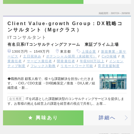
掲載期間
26/07/24～26/08/06
Client Value-growth Group：DX戦略コ
ンサルタント（Mgrクラス）
ITコンサルタント
有名日系ITコンサルティングファーム 東証プライム上場
1300万円 ～ 1549万円
東京都
上場企業
新規事業・新サ
ービス
土日祝休み
ポテンシャル採用（未経験可）
CxO候補
事
業責任者
サービス責任者
開発責任者
年収600万以上
インセン
ティブ制度
フレックス勤務
リモートワーク可能
育児支援制度
◆職務内容 顧客人格で、様々な課題解決を担当いただきま
す。 ・CIO／CDO支援 ・DX戦略策定／推進 ・DX人材／組
織育成 ・新…
ITを武器とした課題解決型のコンサルティングサービスを提供しま
会社概要
す。お客様の抱える経営上の課題を経営者の視点で共有し、お客…
興味あり
詳細へ