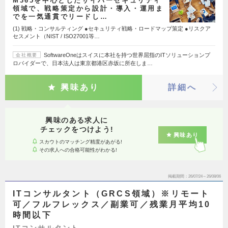
M365を中心としたサイバーセキュリティ
領域で、戦略策定から設計・導入・運用ま
でを一気通貫でリードし…
(1) 戦略・コンサルティング ●セキュリティ戦略・ロードマップ策定 ●リスクア
セスメント（NIST / ISO27001等…
SoftwareOneはスイスに本社を持つ世界屈指のITソリューションプ
会社概要
ロバイダーで、日本法人は東京都港区赤坂に所在しま…
興味あり
詳細へ
興味のある求人に
チェックをつけよう!
興味あり
スカウトのマッチング精度があがる!
その求人への合格可能性がわかる!
掲載期間
26/07/24～26/08/06
ITコンサルタント（GRCS領域）※リモート
可／フルフレックス／副業可／残業月平均10
時間以下
ITコンサルタント