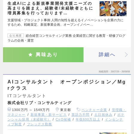
生成AIによる新規事業開発支援ニーズの
高まりを踏まえ、経験者/未経験者ともに
増員募集を行っております…
支援領域・プロジェクト事例 人間の知性を超えるイノベーションを企業の力に
するため、戦略策定、新規事業企画、オープンイノベー…
総合経営コンサルティング業務 企業経営に関する教育・研修プログ
会社概要
ラムの企画・運営
興味あり
詳細へ
掲載期間
26/07/26～26/08/08
AIコンサルタント オープンポジション／Mg
rクラス
ITコンサルタント
株式会社リブ・コンサルティング
1300万円 ～ 1549万円
東京都
ベンチャー企業
管理職・
マネジャー
新規事業・新サービス
英語力不問
土日祝休み
ポテ
ンシャル採用（未経験可）
CxO候補
年収600万以上
インセンテ
ィブ制度
フレックス勤務