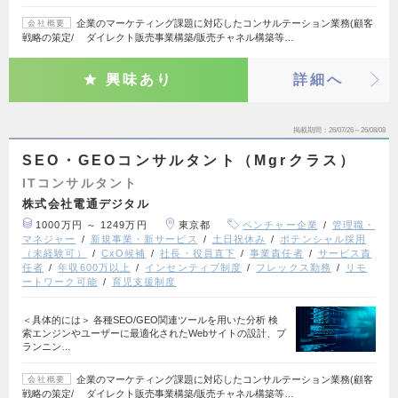
企業のマーケティング課題に対応したコンサルテーション業務(顧客
会社概要
戦略の策定/ ダイレクト販売事業構築/販売チャネル構築等…
興味あり
詳細へ
掲載期間
26/07/26～26/08/08
SEO・GEOコンサルタント（Mgrクラス）
ITコンサルタント
株式会社電通デジタル
1000万円 ～ 1249万円
東京都
ベンチャー企業
管理職・
マネジャー
新規事業・新サービス
土日祝休み
ポテンシャル採用
（未経験可）
CxO候補
社長・役員直下
事業責任者
サービス責
任者
年収600万以上
インセンティブ制度
フレックス勤務
リモ
ートワーク可能
育児支援制度
＜具体的には＞ 各種SEO/GEO関連ツールを用いた分析 検
索エンジンやユーザーに最適化されたWebサイトの設計、プ
ランニン…
企業のマーケティング課題に対応したコンサルテーション業務(顧客
会社概要
戦略の策定/ ダイレクト販売事業構築/販売チャネル構築等…