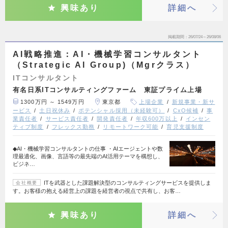
興味あり
詳細へ
掲載期間
26/07/24～26/08/06
AI戦略推進：AI・機械学習コンサルタント
（Strategic AI Group)（Mgrクラス）
ITコンサルタント
有名日系ITコンサルティングファーム 東証プライム上場
1300万円 ～ 1549万円
東京都
上場企業
新規事業・新サ
ービス
土日祝休み
ポテンシャル採用（未経験可）
CxO候補
事
業責任者
サービス責任者
開発責任者
年収600万以上
インセン
ティブ制度
フレックス勤務
リモートワーク可能
育児支援制度
◆AI・機械学習コンサルタントの仕事 ・AIエージェントや数
理最適化、画像、言語等の最先端のAI活用テーマを構想し、
ビジネ…
ITを武器とした課題解決型のコンサルティングサービスを提供しま
会社概要
す。お客様の抱える経営上の課題を経営者の視点で共有し、お客…
興味あり
詳細へ