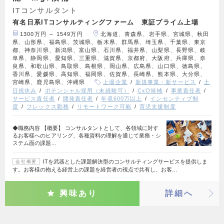
ITコンサルタント
有名日系ITコンサルティングファーム 東証プライム上場
1300万円 ～ 1549万円
北海道、青森県、岩手県、宮城県、秋田
県、山形県、福島県、茨城県、栃木県、群馬県、埼玉県、千葉県、東京
都、神奈川県、新潟県、富山県、石川県、福井県、山梨県、長野県、岐
阜県、静岡県、愛知県、三重県、滋賀県、京都府、大阪府、兵庫県、奈
良県、和歌山県、鳥取県、島根県、岡山県、広島県、山口県、徳島県、
香川県、愛媛県、高知県、福岡県、佐賀県、長崎県、熊本県、大分県、
宮崎県、鹿児島県、沖縄県
上場企業
新規事業・新サービス
土
日祝休み
ポテンシャル採用（未経験可）
CxO候補
事業責任者
サービス責任者
開発責任者
年収600万以上
インセンティブ制
度
フレックス勤務
リモートワーク可能
育児支援制度
◆職務内容 【概要】 コンサルタントとして、各領域に対す
るお客様へのヒアリング、各種資料の理解を通じて業務・シ
ステム面の課題…
ITを武器とした課題解決型のコンサルティングサービスを提供しま
会社概要
す。お客様の抱える経営上の課題を経営者の視点で共有し、お客…
興味あり
詳細へ