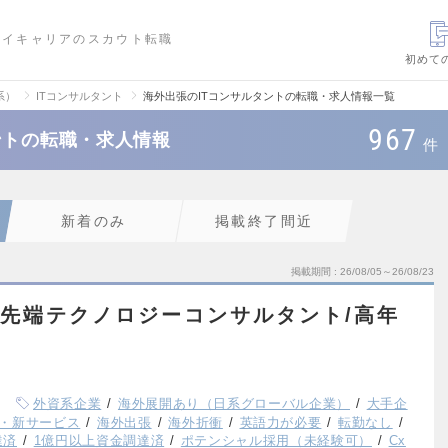
ハイキャリアのスカウト転職
初めて
系）
ITコンサルタント
海外出張のITコンサルタントの転職・求人情報一覧
967
ントの転職・求人情報
件
新着のみ
掲載終了間近
掲載期間
26/08/05～26/08/23
ム/先端テクノロジーコンサルタント/高年
外資系企業
海外展開あり（日系グローバル企業）
大手企
・新サービス
海外出張
海外折衝
英語力が必要
転勤なし
達済
1億円以上資金調達済
ポテンシャル採用（未経験可）
Cx