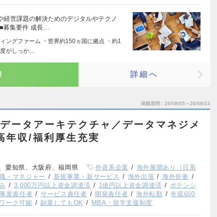
や経営課題の解決ためのデジタルやテクノ
■募集要件 成長…
ングファーム ・世界約150ヵ国に拠点 ・約1
制度がしっか…
り
詳細へ
掲載期間
26/08/05～26/08/23
ム/データアーキテクチャ／データマネジメ
高年収/福利厚生充実
、愛知県、大阪府、福岡県
外資系企業
海外展開あり（日系
職・マネジャー
新規事業・新サービス
海外出張
海外折衝
み
3,000万円以上資金調達済
1億円以上資金調達済
ポテンシ
事業責任者
サービス責任者
開発責任者
海外転勤
年収600
ワーク可能
副業してもOK
MBA・留学支援制度