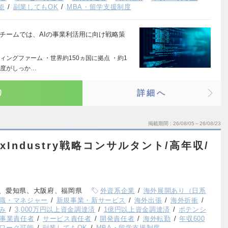
能
副業してもOK
MBA・留学支援制度
sightsチームでは、AIの事業利活用に向け戦略策
ングファーム ・世界約150ヵ国に拠点 ・約1
制度がしっか…
り
詳細へ
掲載期間
26/08/05～26/08/23
xIndustry戦略コンサルタント/高年収/
、愛知県、大阪府、福岡県
外資系企業
海外展開あり（日系
職・マネジャー
新規事業・新サービス
海外出張
海外折衝
み
3,000万円以上資金調達済
1億円以上資金調達済
ポテンシ
事業責任者
サービス責任者
開発責任者
海外転勤
年収600
ワーク可能
副業してもOK
MBA・留学支援制度