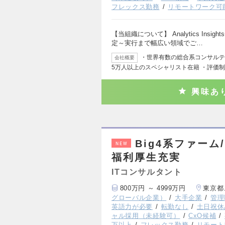
フレックス勤務
リモートワーク可
【当組織について】 Analytics In
定～実行まで幅広い領域でご…
・世界有数の総合系コンサルティ
会社概要
5万人以上のスペシャリスト在籍 ・評価
興味あ
Big4系ファーム/
NEW
福利厚生充実
ITコンサルタント
800万円 ～ 4999万円
東京都
グローバル企業）
大手企業
管理
英語力が必要
転勤なし
土日祝休
ャル採用（未経験可）
CxO候補
万以上
フレックス勤務
リモート