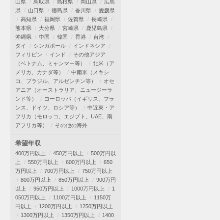
山県
鳥取県
島根県
岡山県
広島
県
山口県
徳島県
香川県
愛媛県
高知県
福岡県
佐賀県
長崎県
熊本県
大分県
宮崎県
鹿児島県
沖縄県
中国
韓国
香港
台湾
タイ
シンガポール
インドネシア
フィリピン
インド
その他アジア
（ベトナム、ミャンマー等）
北米（ア
メリカ、カナダ等）
中南米（メキシ
コ、ブラジル、アルゼンチン等）
オセ
アニア（オーストラリア、ニュージーラ
ンド等）
ヨーロッパ（イギリス、フラ
ンス、ドイツ、ロシア等）
中近東・ア
フリカ（モロッコ、エジプト、UAE、南
アフリカ等）
その他の海外
希望年収
400万円以上
450万円以上
500万円以
上
550万円以上
600万円以上
650
万円以上
700万円以上
750万円以上
800万円以上
850万円以上
900万円
以上
950万円以上
1000万円以上
1
050万円以上
1100万円以上
1150万
円以上
1200万円以上
1250万円以上
1300万円以上
1350万円以上
1400