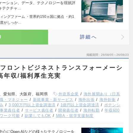
リケーション、データ、テクノロジーを現状評
キテクチャ…
ングファーム ・世界約150ヵ国に拠点 ・約1
制度がしっか…
り
詳細へ
掲載期間
26/08/05～26/08/23
ム/フロントビジネストランスフォーメーシ
高年収/福利厚生充実
、愛知県、大阪府、福岡県
外資系企業
海外展開あり（日系
職・マネジャー
新規事業・新サービス
海外出張
海外折衝
み
3,000万円以上資金調達済
1億円以上資金調達済
ポテンシ
事業責任者
サービス責任者
開発責任者
海外転勤
年収600
ワーク可能
副業してもOK
MBA・留学支援制度
ンを中心にOpen AIなどの様々なテクノロジーを