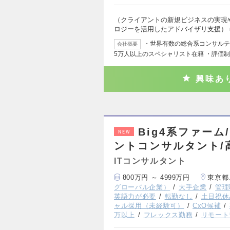
（クライアントの新規ビジネスの実現
ロジーを活用したアドバイザリ支援） 
・世界有数の総合系コンサルティ
会社概要
5万人以上のスペシャリスト在籍 ・評価
興味あ
Big4系ファー
NEW
ントコンサルタント/
ITコンサルタント
800万円 ～ 4999万円
東京都
グローバル企業）
大手企業
管理
英語力が必要
転勤なし
土日祝休
ャル採用（未経験可）
CxO候補
万以上
フレックス勤務
リモート