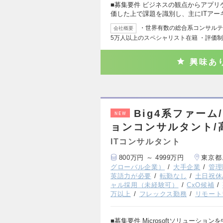
■募集要件 ビジネスの観点からアプ
価した上で課題を識別し、主にITアー
・世界有数の総合系コンサルティ
会社概要
5万人以上のスペシャリスト在籍 ・評価
興味あ
Big4系ファー
NEW
ョンコンサルタント/
ITコンサルタント
800万円 ～ 4999万円
東京都
グローバル企業）
大手企業
管理
英語力が必要
転勤なし
土日祝休
ャル採用（未経験可）
CxO候補
万以上
フレックス勤務
リモート
■募集要件 Microsoftソリューショ