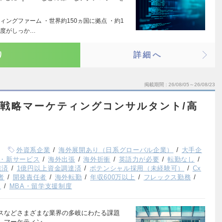
ングファーム ・世界約150ヵ国に拠点 ・約1
制度がしっか…
り
詳細へ
掲載期間
26/08/05～26/08/23
ム/戦略マーケティングコンサルタント/高
外資系企業
海外展開あり（日系グローバル企業）
大手企
・新サービス
海外出張
海外折衝
英語力が必要
転勤なし
達済
1億円以上資金調達済
ポテンシャル採用（未経験可）
Cx
者
開発責任者
海外転勤
年収600万以上
フレックス勤務
K
MBA・留学支援制度
スなどさまざまな業界の多岐にわたる課題
、マーケティン…