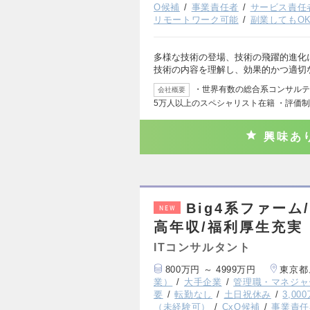
O候補
事業責任者
サービス責任
リモートワーク可能
副業してもO
多様な技術の登場、技術の飛躍的進化
技術の内容を理解し、効果的かつ適切
・世界有数の総合系コンサルティ
会社概要
5万人以上のスペシャリスト在籍 ・評価
興味あ
Big4系ファーム/A
NEW
高年収/福利厚生充実
ITコンサルタント
800万円 ～ 4999万円
東京都
業）
大手企業
管理職・マネジャ
要
転勤なし
土日祝休み
3,0
（未経験可）
CxO候補
事業責任