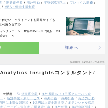
者
開発責任者
海外転勤
年収600万以上
フレックス勤務
K
MBA・留学支援制度
に伴ない、クライアントも開発サイドも、
な利用を促す必…
ングファーム ・世界約150ヵ国に拠点 ・約1
制度がしっか…
り
詳細へ
掲載期間
26/08/05～26/08/23
nalytics Insightsコンサルタント/
、大阪府
外資系企業
海外展開あり（日系グローバル企
ー
新規事業・新サービス
海外出張
海外折衝
英語力が必
00万円以上資金調達済
1億円以上資金調達済
ポテンシャル採用
者
サービス責任者
開発責任者
海外転勤
年収600万以上