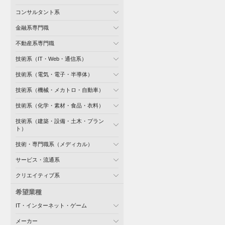
コンサルタント系
金融系専門職
不動産系専門職
技術系（IT・Web・通信系）
技術系（電気・電子・半導体）
技術系（機械・メカトロ・自動車）
技術系（化学・素材・食品・衣料）
技術系（建築・設備・土木・プラン
ト）
技術・専門職系（メディカル）
サービス・流通系
クリエイティブ系
希望業種
IT・インターネット・ゲーム
メーカー