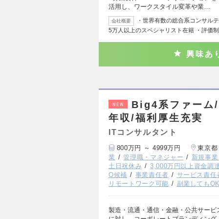
活用し、ワークスタイル変革や業…
・世界有数の総合系コンサルティ
会社概要
5万人以上のスペシャリスト在籍 ・評価
興味あ
Big4系ファー
NEW
年収/福利厚生充実
ITコンサルタント
800万円 ～ 4999万円
東京都
業
管理職・マネジャー
新規事業
土日祝休み
3,000万円以上資金調
O候補
事業責任者
サービス責任
リモートワーク可能
副業してもO
製造・流通・通信・金融・公共サービ
に対し、コーポレートブランディング