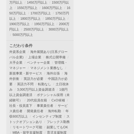
万円以上
1450万円以上
1500万円以
上
1550万円以上
1600万円以上
16
50万円以上
1700万円以上
1750万円
以上
1800万円以上
1850万円以上
1900万円以上
1950万円以上
2000万
円以上
2500万円以上
3000万円以上
5000万円以上
こだわり条件
外資系企業
海外展開あり(日系グロー
バル企業)
上場企業
株式公開準備
大手企業
ベンチャー企業
管理職・
マネジャー
マネジメント業務なし
新規事業・新サービス
海外出張
海
外折衝
英語力が必要
中国語力が必
要
英語力不問
転勤なし
土日祝休
み
3,000万円以上資金調達済
1億円
以上資金調達済
ポテンシャル採用（未
経験可）
20代役員在籍
CxO候補
社長・役員直下
事業責任者
サービ
ス責任者
開発責任者
海外転勤
年
収600万以上
インセンティブ制度
ス
トックオプションあり
フレックス勤務
リモートワーク可能
副業してもOK
MBA・留学支援制度
育児支援制度