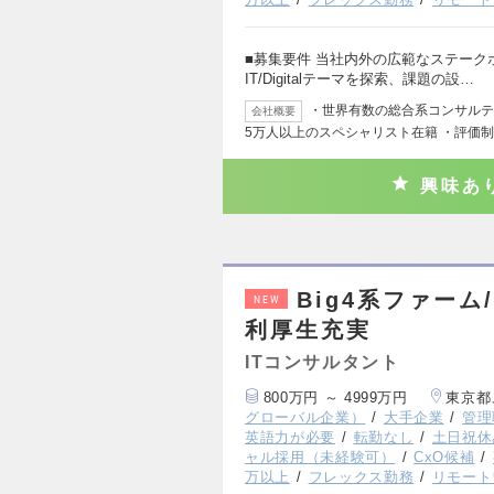
■募集要件 当社内外の広範なステーク
IT/Digitalテーマを探索、課題の設…
・世界有数の総合系コンサルティ
会社概要
5万人以上のスペシャリスト在籍 ・評価
興味あ
Big4系ファーム
NEW
利厚生充実
ITコンサルタント
800万円 ～ 4999万円
東京都
グローバル企業）
大手企業
管理
英語力が必要
転勤なし
土日祝休
ャル採用（未経験可）
CxO候補
万以上
フレックス勤務
リモート