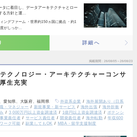
データに着目し、データアーキテクチャとロー
する方針と運…
ングファーム ・世界約150ヵ国に拠点 ・約1
制度がしっか…
り
詳細へ
掲載期間
26/08/05～26/08/23
ム/テクノロジー・アーキテクチャーコンサ
利厚生充実
、愛知県、大阪府、福岡県
外資系企業
海外展開あり（日系
職・マネジャー
新規事業・新サービス
海外出張
海外折衝
み
3,000万円以上資金調達済
1億円以上資金調達済
ポテンシ
事業責任者
サービス責任者
開発責任者
海外転勤
年収600
ワーク可能
副業してもOK
MBA・留学支援制度