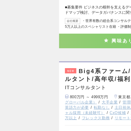
■募集要件 ビジネスの根幹を支える
ドマップ検討、データガバナンスに関
・世界有数の総合系コンサルティ
会社概要
5万人以上のスペシャリスト在籍 ・評価
興味あ
Big4系ファー
NEW
ルタント/高年収/福
ITコンサルタント
800万円 ～ 4999万円
東京都
グローバル企業）
大手企業
管理
英語力が必要
転勤なし
土日祝休
ャル採用（未経験可）
CxO候補
万以上
フレックス勤務
リモート