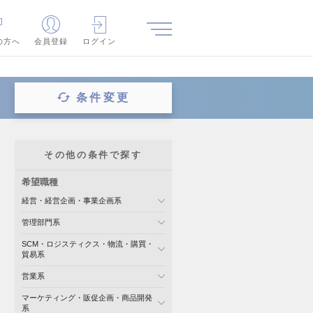
の方へ
会員登録
ログイン
条件変更
その他の条件で探す
希望職種
経営・経営企画・事業企画系
管理部門系
SCM・ロジスティクス・物流・購買・
貿易系
営業系
マーケティング・販促企画・商品開発
系