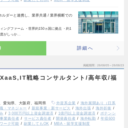
ホルダーと連携し、業界共通 / 業界横断での
ングファーム ・世界約150ヵ国に拠点 ・約1
制度がしっか…
り
詳細へ
掲載期間
26/08/05～26/08/23
/XaaS,IT戦略コンサルタント/高年収/福
、愛知県、大阪府、福岡県
外資系企業
海外展開あり（日系
職・マネジャー
新規事業・新サービス
海外出張
海外折衝
み
3,000万円以上資金調達済
1億円以上資金調達済
ポテンシ
事業責任者
サービス責任者
開発責任者
海外転勤
年収600
ワーク可能
副業してもOK
MBA・留学支援制度