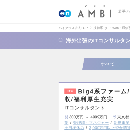
若手
ハイクラス求人TOP
技術系（IT・Web・通信
海外出張のITコンサルタ
すべて
Big4系ファー
NEW
収/福利厚生充実
ITコンサルタント
800万円 ～ 4999万円
東京都
業
管理職・マネジャー
新規事業
土日祝休み
3,000万円以上資金調