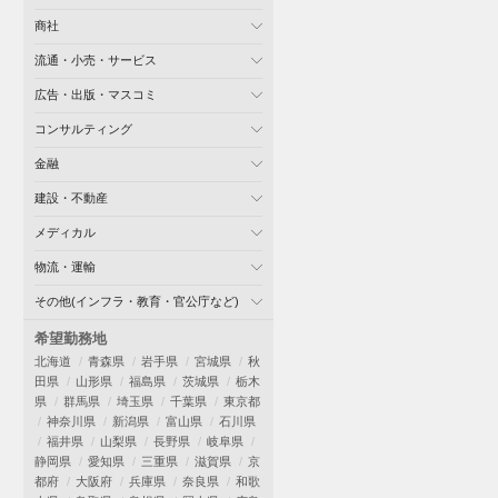
商社
流通・小売・サービス
広告・出版・マスコミ
コンサルティング
金融
建設・不動産
メディカル
物流・運輸
その他(インフラ・教育・官公庁など)
希望勤務地
北海道
青森県
岩手県
宮城県
秋
田県
山形県
福島県
茨城県
栃木
県
群馬県
埼玉県
千葉県
東京都
神奈川県
新潟県
富山県
石川県
福井県
山梨県
長野県
岐阜県
静岡県
愛知県
三重県
滋賀県
京
都府
大阪府
兵庫県
奈良県
和歌