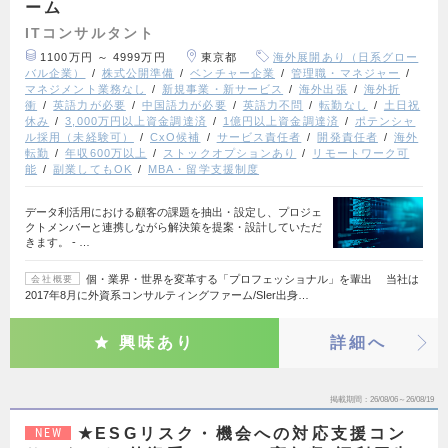
ーム
ITコンサルタント
1100万円 ～ 4999万円
東京都
海外展開あり（日系グロー
バル企業）
株式公開準備
ベンチャー企業
管理職・マネジャー
マネジメント業務なし
新規事業・新サービス
海外出張
海外折
衝
英語力が必要
中国語力が必要
英語力不問
転勤なし
土日祝
休み
3,000万円以上資金調達済
1億円以上資金調達済
ポテンシャ
ル採用（未経験可）
CxO候補
サービス責任者
開発責任者
海外
転勤
年収600万以上
ストックオプションあり
リモートワーク可
能
副業してもOK
MBA・留学支援制度
データ利活用における顧客の課題を抽出・設定し、プロジェ
クトメンバーと連携しながら解決策を提案・設計していただ
きます。 - …
個・業界・世界を変革する「プロフェッショナル」を輩出 当社は
会社概要
2017年8月に外資系コンサルティングファーム/SIer出身…
興味あり
詳細へ
掲載期間
26/08/06～26/08/19
★ESGリスク・機会への対応支援コン
NEW