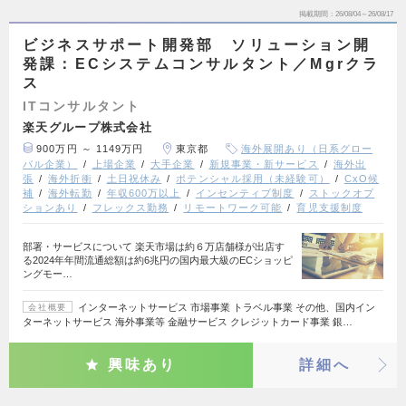
掲載期間
26/08/04～26/08/17
ビジネスサポート開発部 ソリューション開
発課：ECシステムコンサルタント／Mgrクラ
ス
ITコンサルタント
楽天グループ株式会社
900万円 ～ 1149万円
東京都
海外展開あり（日系グロー
バル企業）
上場企業
大手企業
新規事業・新サービス
海外出
張
海外折衝
土日祝休み
ポテンシャル採用（未経験可）
CxO候
補
海外転勤
年収600万以上
インセンティブ制度
ストックオプ
ションあり
フレックス勤務
リモートワーク可能
育児支援制度
部署・サービスについて 楽天市場は約６万店舗様が出店す
る2024年年間流通総額は約6兆円の国内最大級のECショッピ
ングモー…
インターネットサービス 市場事業 トラベル事業 その他、国内イン
会社概要
ターネットサービス 海外事業等 金融サービス クレジットカード事業 銀…
興味あり
詳細へ