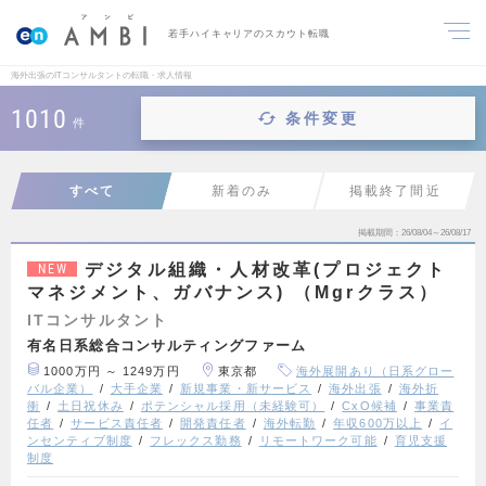
若手ハイキャリアのスカウト転職
海外出張のITコンサルタントの転職・求人情報
1010
条件変更
件
すべて
新着のみ
掲載終了間近
掲載期間
26/08/04～26/08/17
デジタル組織・人材改革(プロジェクト
NEW
マネジメント、ガバナンス) （Mgrクラス）
ITコンサルタント
有名日系総合コンサルティングファーム
1000万円 ～ 1249万円
東京都
海外展開あり（日系グロー
バル企業）
大手企業
新規事業・新サービス
海外出張
海外折
衝
土日祝休み
ポテンシャル採用（未経験可）
CxO候補
事業責
任者
サービス責任者
開発責任者
海外転勤
年収600万以上
イ
ンセンティブ制度
フレックス勤務
リモートワーク可能
育児支援
制度