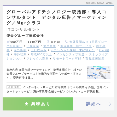
掲載期間
26/08/04～26/08/17
グローバルアドテクノロジー統括部：導入コ
ンサルタント デジタル広告／マーケティン
グ／Mgrクラス
ITコンサルタント
楽天グループ株式会社
900万円 ～ 1149万円
東京都
海外展開あり（日系グロー
バル企業）
上場企業
大手企業
新規事業・新サービス
海外出
張
海外折衝
土日祝休み
ポテンシャル採用（未経験可）
CxO候
補
海外転勤
年収600万以上
インセンティブ制度
ストックオプ
ションあり
フレックス勤務
リモートワーク可能
育児支援制度
業務内容 楽天市場マーケティング、楽天市場広告、様々な
楽天グループサービスを技術的な側面からサポート頂きま
す。 楽天市場は日…
インターネットサービス 市場事業 トラベル事業 その他、国内イン
会社概要
ターネットサービス 海外事業等 金融サービス クレジットカード事業 銀…
興味あり
詳細へ