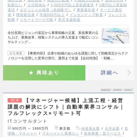
転勤なし
土日祝休み
3,000万円以上資金調達済
1億円以上資金調
達済
ポテンシャル採用（未経験可）
事業責任者
サービス責任
者
開発責任者
年収600万以上
インセンティブ制度
フレックス
勤務
リモートワーク可能
育児支援制度
全社長期ビジョンの策定から事業戦略の立案、新規事業の立
ち上げ、業務改革、情報システムの導入支援まで幅広いコン
サルティング…
【事業内容】 企業や組織のあらゆる課題に対して戦略策定からテク
会社概要
ノロジーを活用した変革の実行、運用まで支援 【会社特徴】 ・戦略…
興味あり
詳細へ
掲載期間
26/08/04～26/08/17
【マネージャー候補】上流工程・経営
NEW
課題の解決にシフト｜自動車業界コンサル｜
フルフレックス×リモート可
ITコンサルタント
900万円 ～ 1999万円
東京都
外資系企業
大手企業
管
理職・マネジャー
マネジメント業務なし
新規事業・新サービス