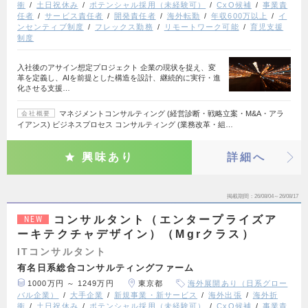
衝
土日祝休み
ポテンシャル採用（未経験可）
CxO候補
事業責
任者
サービス責任者
開発責任者
海外転勤
年収600万以上
イ
ンセンティブ制度
フレックス勤務
リモートワーク可能
育児支援
制度
入社後のアサイン想定プロジェクト 企業の現状を捉え、変
革を定義し、AIを前提とした構造を設計、継続的に実行・進
化させる支援…
マネジメントコンサルティング (経営診断・戦略立案・M&A・アラ
会社概要
イアンス) ビジネスプロセス コンサルティング (業務改革・組…
興味あり
詳細へ
掲載期間
26/08/04～26/08/17
コンサルタント（エンタープライズア
NEW
ーキテクチャデザイン）（Mgrクラス）
ITコンサルタント
有名日系総合コンサルティングファーム
1000万円 ～ 1249万円
東京都
海外展開あり（日系グロー
バル企業）
大手企業
新規事業・新サービス
海外出張
海外折
衝
土日祝休み
ポテンシャル採用（未経験可）
CxO候補
事業責