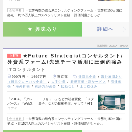
・世界有数の総合系コンサルティングファーム ・世界約150ヵ国に
会社概要
拠点 ・約15万人以上のスペシャリスト在籍 ・評価制度がしっか…
興味あり
詳細へ
掲載期間
26/08/04～26/08/17
★Future Strategistコンサルタント/
NEW
外資系ファーム/先進テーマ活用に圧倒的強み
ITコンサルタント
900万円 ～ 1499万円
東京都
外資系企業
海外展開あり
（日系グローバル企業）
大手企業
新規事業・新サービス
海外出
張
海外折衝
英語力が必要
転勤なし
土日祝休み
「VUCA」「グレート・リセット」などの社会変化、「メタ
バース」「Web3」「量子」などの技術発展、そして「AIネ
イティ…
・世界有数の総合系コンサルティングファーム ・世界約150ヵ国に
会社概要
拠点 ・約15万人以上のスペシャリスト在籍 ・評価制度がしっか…