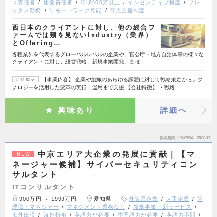
ス責任者
開発責任者
年収600万以上
インセンティブ制度
フレ
ックス勤務
リモートワーク可能
育児支援制度
西日本のクライアントに対し、他の総合フ
ァームでは類を見ないIndustry（業界）
とOffering…
各種業界を代表するグローバルレベルの企業や、官公庁・地方自治体等の様々な
クライアントに対し、経営戦略、新規事業開発、各種…
【事業内容】 企業や組織のあらゆる課題に対して戦略策定からテク
会社概要
ノロジーを活用した変革の実行、運用まで支援 【会社特徴】 ・戦略…
興味あり
詳細へ
掲載期間
26/08/04～26/08/17
中京エリア大企業の発展に貢献｜【マ
NEW
ネージャー候補】サイバーセキュリティコン
サルタント
ITコンサルタント
900万円 ～ 1999万円
愛知県
外資系企業
大手企業
管
理職・マネジャー
マネジメント業務なし
新規事業・新サービス
海外出張
海外折衝
英語力が必要
中国語力が必要
英語力不問