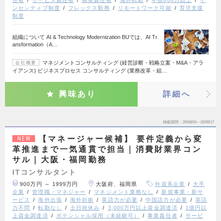
ンセンティブ制度
フレックス勤務
リモートワーク可能
育児支援
制度
組織について AI & Technology Modernization BUでは、AI Tr
ansformation（A…
マネジメントコンサルティング (経営診断・戦略立案・M&A・アラ
会社概要
イアンス) ビジネスプロセス コンサルティング (業務改革・組…
興味あり
詳細へ
掲載期間
26/08/04～26/08/17
【マネージャー候補】 要件定義から変
NEW
革推進まで一気通貫で担当｜消費財業界コン
サル｜大阪・福岡勤務
ITコンサルタント
900万円 ～ 1999万円
大阪府、福岡県
外資系企業
大手
企業
管理職・マネジャー
マネジメント業務なし
新規事業・新サ
ービス
海外出張
海外折衝
英語力が必要
中国語力が必要
英語
力不問
転勤なし
土日祝休み
3,000万円以上資金調達済
1億円以
上資金調達済
ポテンシャル採用（未経験可）
事業責任者
サービ