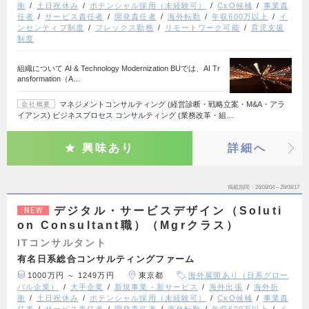
衝
土日祝休み
ポテンシャル採用（未経験可）
CxO候補
事業責
任者
サービス責任者
開発責任者
海外転勤
年収600万以上
イ
ンセンティブ制度
フレックス勤務
リモートワーク可能
育児支援
制度
組織について AI & Technology Modernization BUでは、AI Tr
ansformation（A…
マネジメントコンサルティング (経営診断・戦略立案・M&A・アラ
会社概要
イアンス) ビジネスプロセス コンサルティング (業務改革・組…
興味あり
詳細へ
掲載期間
26/08/04～26/08/17
デジタル・サービスデザイン（Soluti
NEW
on Consultant職）（Mgrクラス）
ITコンサルタント
有名日系総合コンサルティングファーム
1000万円 ～ 1249万円
東京都
海外展開あり（日系グロー
バル企業）
大手企業
新規事業・新サービス
海外出張
海外折
衝
土日祝休み
ポテンシャル採用（未経験可）
CxO候補
事業責
任者
サービス責任者
開発責任者
海外転勤
年収600万以上
イ