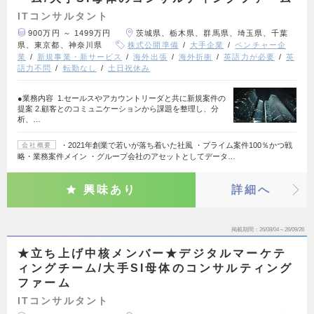
ITコンサルタント
900万円 ～ 1499万円
茨城県、栃木県、群馬県、埼玉県、千葉
県、東京都、神奈川県
株式公開準備
大手企業
ベンチャー企
業
新規事業・新サービス
海外出張
海外折衝
英語力が必要
英
語力不問
転勤なし
土日祝休み
●業務内容 1.セールスやアカウントリーダと共に新規案件の
提案 2.顧客とのコミュニケーションから課題を整理し、分
析、…
・2021年創業で若いが落ち着いた社風 ・プライム案件100％かつ戦
会社概要
略・業務案件メイン ・グループ会社のアセットとしてデータ…
興味あり
詳細へ
掲載期間
26/08/04～26/09/26
★立ち上げ中核メンバー★デジタルマーケテ
ィングチーム/大手SI母体のコンサルティング
ファーム
ITコンサルタント