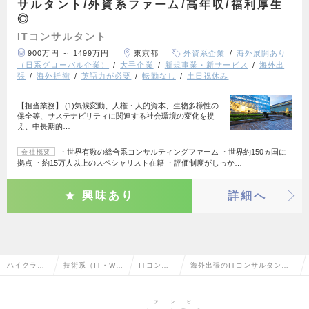
サルタント/外資系ファーム/高年収/福利厚生
◎
ITコンサルタント
900万円 ～ 1499万円
東京都
外資系企業
海外展開あり
（日系グローバル企業）
大手企業
新規事業・新サービス
海外出
張
海外折衝
英語力が必要
転勤なし
土日祝休み
【担当業務】 (1)気候変動、人権・人的資本、生物多様性の
保全等、サステナビリティに関連する社会環境の変化を捉
え、中長期的…
・世界有数の総合系コンサルティングファーム ・世界約150ヵ国に
会社概要
拠点 ・約15万人以上のスペシャリスト在籍 ・評価制度がしっか…
興味あり
詳細へ
ハイクラス
技術系（IT・We
ITコンサ
海外出張のITコンサルタント
求人TOP
b・通信系）
ルタント
の転職・求人情報一覧