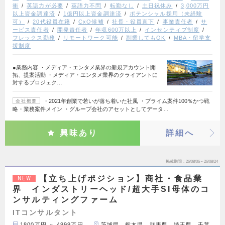
衝
英語力が必要
英語力不問
転勤なし
土日祝休み
3,000万円
以上資金調達済
1億円以上資金調達済
ポテンシャル採用（未経験
可）
20代役員在籍
CxO候補
社長・役員直下
事業責任者
サ
ービス責任者
開発責任者
年収600万以上
インセンティブ制度
フレックス勤務
リモートワーク可能
副業してもOK
MBA・留学支
援制度
●業務内容 ・メディア・エンタメ業界の新規アカウント開
拓、提案活動 ・メディア・エンタメ業界のクライアントに
対するプロジェク…
・2021年創業で若いが落ち着いた社風 ・プライム案件100％かつ戦
会社概要
略・業務案件メイン ・グループ会社のアセットとしてデータ…
興味あり
詳細へ
掲載期間
26/08/06～26/08/24
【立ち上げポジション】商社・食品業
NEW
界 インダストリーヘッド/超大手SI母体のコ
ンサルティングファーム
ITコンサルタント
1800万円 ～ 4999万円
茨城県、栃木県、群馬県、埼玉県、千葉