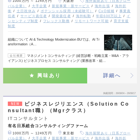
1000万円 ～ 1249万円
大阪府
海外展開あり（日系グロー
バル企業）
大手企業
新規事業・新サービス
海外出張
海外折
衝
土日祝休み
ポテンシャル採用（未経験可）
CxO候補
事業責
任者
サービス責任者
開発責任者
海外転勤
年収600万以上
イ
ンセンティブ制度
フレックス勤務
リモートワーク可能
育児支援
制度
組織について AI & Technology Modernization BUでは、AI Tr
ansformation（A…
マネジメントコンサルティング (経営診断・戦略立案・M&A・アラ
会社概要
イアンス) ビジネスプロセス コンサルティング (業務改革・組…
興味あり
詳細へ
掲載期間
26/08/04～26/08/17
ビジネスレジリエンス（Solution Co
NEW
nsultant職）（Mgrクラス）
ITコンサルタント
有名日系総合コンサルティングファーム
1000万円 ～ 1249万円
東京都
海外展開あり（日系グロー
バル企業）
大手企業
新規事業・新サービス
海外出張
海外折