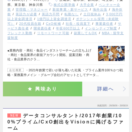
県、東京都、神奈川県
株式公開準備
大手企業
ベンチャー企
業
管理職・マネジャー
新規事業・新サービス
海外出張
海外折
衝
英語力が必要
英語力不問
転勤なし
土日祝休み
3,000万円
以上資金調達済
1億円以上資金調達済
ポテンシャル採用（未経験
可）
20代役員在籍
CxO候補
社長・役員直下
事業責任者
サ
ービス責任者
開発責任者
年収600万以上
インセンティブ制度
フレックス勤務
リモートワーク可能
副業してもOK
MBA・留学支
援制度
●業務内容 ・商社・食品インダストリーチームの立ち上げ
・商社・食品業界の新規アカウント開拓、提案活動 ・商
社・食品業界のクラ…
・2021年創業で若いが落ち着いた社風 ・プライム案件100％かつ戦
会社概要
略・業務案件メイン ・グループ会社のアセットとしてデータ…
興味あり
詳細へ
掲載期間
26/08/06～26/08/24
データコンサルタント/2017年創業/10
NEW
0%プライム/CxO創出をVisionに掲げるファ
ーム