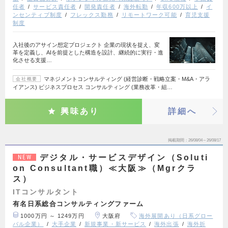
任者
サービス責任者
開発責任者
海外転勤
年収600万以上
イ
ンセンティブ制度
フレックス勤務
リモートワーク可能
育児支援
制度
入社後のアサイン想定プロジェクト 企業の現状を捉え、変
革を定義し、AIを前提とした構造を設計、継続的に実行・進
化させる支援…
マネジメントコンサルティング (経営診断・戦略立案・M&A・アラ
会社概要
イアンス) ビジネスプロセス コンサルティング (業務改革・組…
興味あり
詳細へ
掲載期間
26/08/04～26/08/17
デジタル・サービスデザイン（Soluti
NEW
on Consultant職）≪大阪≫（Mgrクラ
ス）
ITコンサルタント
有名日系総合コンサルティングファーム
1000万円 ～ 1249万円
大阪府
海外展開あり（日系グロー
バル企業）
大手企業
新規事業・新サービス
海外出張
海外折