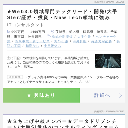
掲載期間
26/08/04～26/09/26
★Web3.0領域専門テックリード・開発/大手
SIer/証券・投資・New Tech領域に強み
ITコンサルタント
900万円 ～ 1499万円
茨城県、栃木県、群馬県、埼玉県、千葉
県、東京都、神奈川県
株式公開準備
大手企業
ベンチャー企
業
新規事業・新サービス
海外出張
海外折衝
英語力が必要
英
語力不問
転勤なし
土日祝休み
主に下記３つの役割を期待しています。 事業領域が拡大し
た先には、当該領域のCTOのような役割も想定しておりま
す。 また、思考…
・プライム案件100％かつ戦略・業務案件メイン ・グループ会社の
会社概要
アセットとしてデータサイエンス、セキュリティ、AI、UI/…
興味あり
詳細へ
掲載期間
26/08/04～26/09/26
★立ち上げ中核メンバー★データドリブンチ
ーム/大手SI母体のコンサルティングファーム