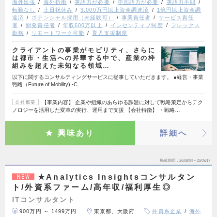
海外出張
海外折衝
英語力が必要
中国語力が必要
英語力不問
転勤なし
土日祝休み
3,000万円以上資金調達済
1億円以上資金調
達済
ポテンシャル採用（未経験可）
事業責任者
サービス責任
者
開発責任者
年収600万以上
インセンティブ制度
フレックス
勤務
リモートワーク可能
育児支援制度
クライアントの事業がモビリティ、さらに
は都市・生活への昇華する中で、産業の枠
組みを超えた未知なる領域…
以下に関するコンサルティングサービスに従事していただきます。 ●経営・事業
戦略（Future of Mobility) ‐C…
【事業内容】 企業や組織のあらゆる課題に対して戦略策定からテク
会社概要
ノロジーを活用した変革の実行、運用まで支援 【会社特徴】 ・戦略…
興味あり
詳細へ
掲載期間
26/08/04～26/08/17
★Analytics Insightsコンサルタン
NEW
ト/外資系ファーム/高年収/福利厚生◎
ITコンサルタント
900万円 ～ 1499万円
東京都、大阪府
外資系企業
海外