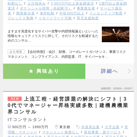
転勤なし
土日祝休み
3,000万円以上資金調達済
1億円以上資金調
達済
ポテンシャル採用（未経験可）
事業責任者
サービス責任
者
開発責任者
海外転勤
年収600万以上
インセンティブ制度
フレックス勤務
リモートワーク可能
育児支援制度
ますます高度化するサイバー攻撃や内部情報漏えいといった
情報セキュリティリスクに対して、そのリスクを軽減するた
めのコンサル…
【会社特徴】 ‐会計、財務、コーポレートガバナンス、事業リスク
会社概要
マネジメント、コンプライアンス、内部監査、IT、サイバーセキ…
興味あり
詳細へ
掲載期間
26/08/04～26/08/17
上流工程・経営課題の解決にシフト｜3
NEW
0代でマネージャー昇格実績多数｜建機農機業
界コンサル
ITコンサルタント
900万円 ～ 1999万円
東京都
外資系企業
大手企業
管
理職・マネジャー
マネジメント業務なし
新規事業・新サービス
海外出張
海外折衝
英語力が必要
中国語力が必要
英語力不問