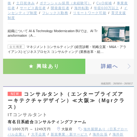
衝
土日祝休み
ポテンシャル採用（未経験可）
CxO候補
事業責
任者
サービス責任者
開発責任者
海外転勤
年収600万以上
イ
ンセンティブ制度
フレックス勤務
リモートワーク可能
育児支援
制度
組織について AI & Technology Modernization BUでは、AI Tr
ansformation（A…
マネジメントコンサルティング (経営診断・戦略立案・M&A・アラ
会社概要
イアンス) ビジネスプロセス コンサルティング (業務改革・組…
興味あり
詳細へ
掲載期間
26/08/04～26/08/17
コンサルタント（エンタープライズア
NEW
ーキテクチャデザイン）≪大阪≫（Mgrクラ
ス）
ITコンサルタント
有名日系総合コンサルティングファーム
1000万円 ～ 1249万円
大阪府
海外展開あり（日系グロー
バル企業）
大手企業
新規事業・新サービス
海外出張
海外折