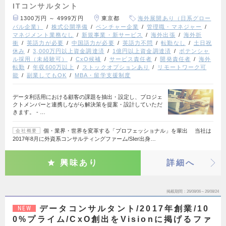
ITコンサルタント
1300万円 ～ 4999万円
東京都
海外展開あり（日系グロー
バル企業）
株式公開準備
ベンチャー企業
管理職・マネジャー
マネジメント業務なし
新規事業・新サービス
海外出張
海外折
衝
英語力が必要
中国語力が必要
英語力不問
転勤なし
土日祝
休み
3,000万円以上資金調達済
1億円以上資金調達済
ポテンシャ
ル採用（未経験可）
CxO候補
サービス責任者
開発責任者
海外
転勤
年収600万以上
ストックオプションあり
リモートワーク可
能
副業してもOK
MBA・留学支援制度
データ利活用における顧客の課題を抽出・設定し、プロジェ
クトメンバーと連携しながら解決策を提案・設計していただ
きます。 - …
個・業界・世界を変革する「プロフェッショナル」を輩出 当社は
会社概要
2017年8月に外資系コンサルティングファーム/SIer出身…
興味あり
詳細へ
掲載期間
26/08/06～26/08/24
データコンサルタント/2017年創業/10
NEW
0%プライム/CxO創出をVisionに掲げるファ