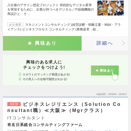
入社後のアサイン想定プロジェクト 持続的なデジタル変革
を実現するために、企業が持つべきデジタル／IT組織機能の
再設計と、そ…
マネジメントコンサルティング (経営診断・戦略立案・M&A・アラ
会社概要
イアンス) ビジネスプロセス コンサルティング (業務改革・組…
興味あり
詳細へ
興味のある求人に
チェックをつけよう!
興味あり
スカウトのマッチング精度があがる!
その求人への合格可能性がわかる!
掲載期間
26/08/04～26/08/17
ビジネスレジリエンス（Solution Co
NEW
nsultant職）≪大阪≫（Mgrクラス）
ITコンサルタント
有名日系総合コンサルティングファーム