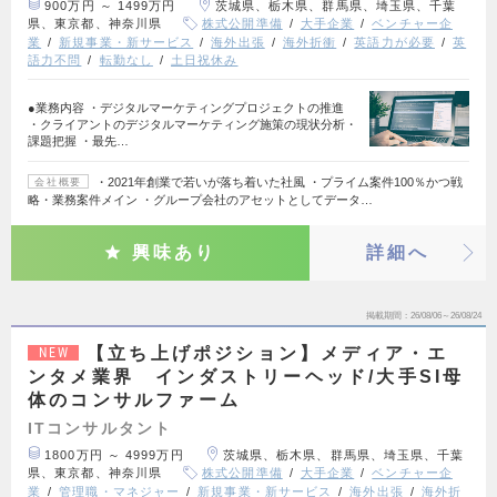
900万円 ～ 1499万円
茨城県、栃木県、群馬県、埼玉県、千葉
県、東京都、神奈川県
株式公開準備
大手企業
ベンチャー企
業
新規事業・新サービス
海外出張
海外折衝
英語力が必要
英
語力不問
転勤なし
土日祝休み
●業務内容 ・デジタルマーケティングプロジェクトの推進
・クライアントのデジタルマーケティング施策の現状分析・
課題把握 ・最先…
・2021年創業で若いが落ち着いた社風 ・プライム案件100％かつ戦
会社概要
略・業務案件メイン ・グループ会社のアセットとしてデータ…
興味あり
詳細へ
掲載期間
26/08/06～26/08/24
【立ち上げポジション】メディア・エ
NEW
ンタメ業界 インダストリーヘッド/大手SI母
体のコンサルファーム
ITコンサルタント
1800万円 ～ 4999万円
茨城県、栃木県、群馬県、埼玉県、千葉
県、東京都、神奈川県
株式公開準備
大手企業
ベンチャー企
業
管理職・マネジャー
新規事業・新サービス
海外出張
海外折