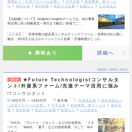
展開あり（日系グローバル企業）
大手企業
新規事業・新サービ
ス
海外出張
海外折衝
英語力が必要
転勤なし
土日祝休み
【当組織について】 Analytics Insightsチームでは、AIの事業
利活用に向け戦略策定～実行まで幅広い領域でご…
・世界有数の総合系コンサルティングファーム ・世界約150ヵ国に
会社概要
拠点 ・約15万人以上のスペシャリスト在籍 ・評価制度がしっか…
興味あり
詳細へ
掲載期間
26/08/04～26/08/17
★Future Technologistコンサルタ
NEW
ント/外資系ファーム/先進テーマ活用に強み
ITコンサルタント
900万円 ～ 1499万円
東京都
外資系企業
海外展開あり
（日系グローバル企業）
大手企業
新規事業・新サービス
海外出
張
海外折衝
英語力が必要
転勤なし
土日祝休み
「VUCA」「グレート・リセット」などの社会変化、「メタ
バース」「Web3」「量子」などの技術発展、そして「AIネ
イティ…