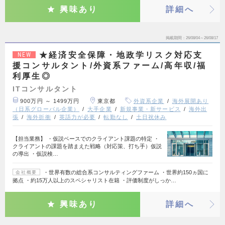
興味あり
詳細へ
掲載期間
26/08/04～26/08/17
★経済安全保障・地政学リスク対応支
NEW
援コンサルタント/外資系ファーム/高年収/福
利厚生◎
ITコンサルタント
900万円 ～ 1499万円
東京都
外資系企業
海外展開あり
（日系グローバル企業）
大手企業
新規事業・新サービス
海外出
張
海外折衝
英語力が必要
転勤なし
土日祝休み
【担当業務】 ・仮説ベースでのクライアント課題の特定 ・
クライアントの課題を踏まえた戦略（対応策、打ち手）仮説
の導出 ・仮説検…
・世界有数の総合系コンサルティングファーム ・世界約150ヵ国に
会社概要
拠点 ・約15万人以上のスペシャリスト在籍 ・評価制度がしっか…
興味あり
詳細へ