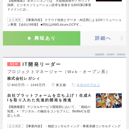
【職務概要】 本ポジションでは、大規模開発やアカウント
深耕、ビジネスソリューション訴求を推進するBXD第2事業
ドメインにお…
【事業内容】 クラウド技術とデータ・AI活用によるDXソリューショ
会社概要
ン事業 【会社の特徴】 ■同社はAWS,Azure,GCPす…
興味あり
詳細へ
掲載期間
26/08/07～26/08/20
IT開発リーダー
NEW
プロジェクトマネージャー（Web・オープン系）
株式会社レガシィ
800万円 ～ 1049万円
東京都
年収600万以上
自社プラットフォームを立ち上げ！生成A
Iを取り入れた先進的開発を推進
【職務概要】 デジタルサービス開発部において、「相続の
知恵」×「デジタル」の融合をコンセプトに、BtoBtoCを想
定した自…
【事業内容】 ・相続コンサルティング・事業承継コンサルティング
会社概要