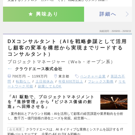
興味あり
詳細へ
掲載期間
26/08/06～26/08/19
DXコンサルタント（AIを戦略参謀として活用
し顧客の変革を構想から実現までリードする
コンサルタント）
プロジェクトマネージャー（Web・オープン系）
クラウドエース株式会社
700万円 ～ 1199万円
東京都
ベンチャー企業
英語力不
問
転勤なし
土日祝休み
年収600万以上
フレックス勤務
リモ
ートワーク可能
副業してもOK
「AI 駆動で、プロジェクトマネジメント
を『進捗管理』から『ビジネス価値の創
造』へ回帰させる」
・案件創出とアカウント戦略：AIを活用して顧客の経営課題や業界動向を分析
し、数千万～億円規模の潜在ニーズを発掘。経営層へ…
クラウドエースは、AI ネイティブな業務とシステムを設計する IT
会社概要
戦略パートナーです。 企業の AX や DX を戦略か…