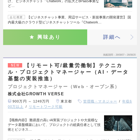
げ、 ビジネスチャット「Chatwork」の拡大とBPaaS事業な
ど…
【ビジネスチャット事業、周辺サービス・新規事業の開発運営】 国
会社概要
内最大級のクラウド型ビジネスチャットツール『Chatwork…
興味あり
詳細へ
掲載期間
26/08/07～26/08/20
【リモート可/裁量労働制】テクニカ
NEW
ル・プロジェクトマネージャー（AI・データ
基盤の実装推進）
プロジェクトマネージャー（Web・オープン系）
株式会社GROWTH VERSE
900万円 ～ 1249万円
東京都
管理職・マネジャー
年収6
00万以上
リモートワーク可能
【職務内容】 難易度の高いAI実装プロジェクトや大規模な
データ基盤構築において、プロジェクトの総責任者として技
術とビジネス…