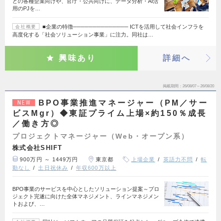
どの各種企業向けや、官庁・公共向けに、データ分析・AI活
用のPJを…
■企業の特徴────────────── ICTを活用して社会インフラを
会社概要
高度化する「社会ソリューション事業」に注力。同社は…
興味あり
詳細へ
掲載期間
26/08/07～26/08/20
BPO事業推進マネージャー（PM／サー
NEW
ビスMgr）◆東証プライム上場×約150％成長
／働き方◎
プロジェクトマネージャー（Web・オープン系）
株式会社SHIFT
900万円 ～ 1449万円
東京都
上場企業
英語力不問
転
勤なし
土日祝休み
年収600万以上
BPO事業のサービスを中心としたソリューション提案～プロ
ジェクト完遂に向けた全体マネジメント、ラインマネジメン
トおよび、…