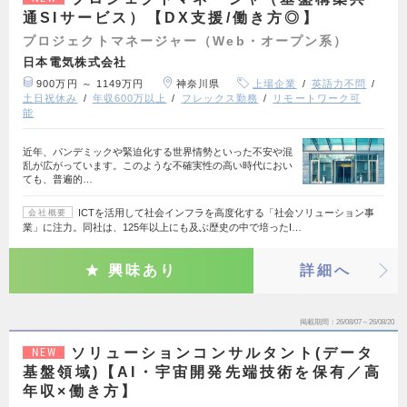
通SIサービス）【DX支援/働き方◎】
プロジェクトマネージャー（Web・オープン系）
日本電気株式会社
900万円 ～ 1149万円
神奈川県
上場企業
英語力不問
土日祝休み
年収600万以上
フレックス勤務
リモートワーク可
能
近年、パンデミックや緊迫化する世界情勢といった不安や混
乱が広がっています。このような不確実性の高い時代におい
ても、普遍的…
ICTを活用して社会インフラを高度化する「社会ソリューション事
会社概要
業」に注力。同社は、125年以上にも及ぶ歴史の中で培ったI…
興味あり
詳細へ
掲載期間
26/08/07～26/08/20
ソリューションコンサルタント(データ
NEW
基盤領域)【AI・宇宙開発先端技術を保有／高
年収×働き方】