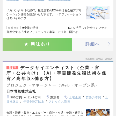
メガバンク向けの銀行、銀行顧客のDXを助ける金融アプリ
ケーション開発を担当いただきます。 ・アプリケーション
はモバイルアプ…
■企業の特徴────────────── ICTを活用して社会インフラを
会社概要
高度化する「社会ソリューション事業」に注力。同社は…
興味あり
詳細へ
掲載期間
26/08/07～26/08/20
データサイエンティスト（企業・官
NEW
庁・公共向け）【AI・宇宙開発先端技術を保
有／高年収×働き方】
プロジェクトマネージャー（Web・オープン系）
日本電気株式会社
900万円 ～ 1149万円
東京都
上場企業
英語力不問
土
日祝休み
年収600万以上
フレックス勤務
金融・流通・製造・エネルギー・商社・交通・物流・通信な