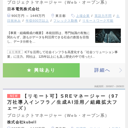
プロジェクトマネージャー（Web・オープン系）
日本電気株式会社
900万円 ～ 1449万円
東京都
上場企業
英語力不問
土
日祝休み
年収600万以上
フレックス勤務
リモートワーク可能
【事業・組織構成の概要】 本統括部は、専門知識の有無に
関わらず、誰もがデータを利活用できる社会の創造を目指
し、データ分析を…
ICTを活用して社会インフラを高度化する「社会ソリューション事
会社概要
業」に注力。同社は、125年以上にも及ぶ歴史の中で培ったI…
興味あり
詳細へ
掲載期間
26/08/07～26/08/20
【リモート可】SREマネージャー（97
NEW
万社導入インフラ／生成AI活用／組織拡大フ
ェーズ）
プロジェクトマネージャー（Web・オープン系）
株式会社kubell