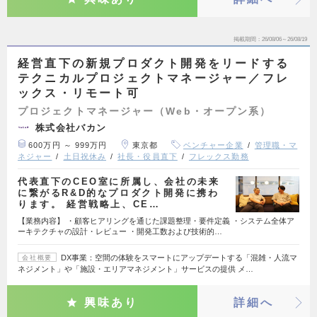
掲載期間
26/08/06～26/08/19
経営直下の新規プロダクト開発をリードする
テクニカルプロジェクトマネージャー／フレ
ックス・リモート可
プロジェクトマネージャー（Web・オープン系）
株式会社バカン
600万円 ～ 999万円
東京都
ベンチャー企業
管理職・マ
ネジャー
土日祝休み
社長・役員直下
フレックス勤務
代表直下のCEO室に所属し、会社の未来
に繋がるR&D的なプロダクト開発に携わ
ります。 経営戦略上、CE…
【業務内容】 ・顧客ヒアリングを通じた課題整理・要件定義 ・システム全体ア
ーキテクチャの設計・レビュー ・開発工数および技術的…
DX事業：空間の体験をスマートにアップデートする「混雑・人流マ
会社概要
ネジメント」や「施設・エリアマネジメント」サービスの提供 メ…
興味あり
詳細へ