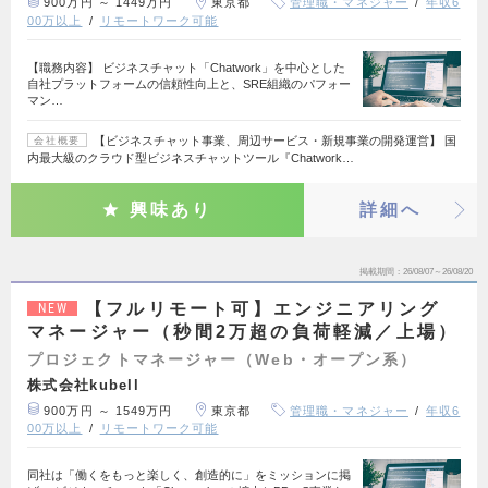
900万円 ～ 1449万円
東京都
管理職・マネジャー
年収6
00万以上
リモートワーク可能
【職務内容】 ビジネスチャット「Chatwork」を中心とした
自社プラットフォームの信頼性向上と、SRE組織のパフォー
マン…
【ビジネスチャット事業、周辺サービス・新規事業の開発運営】 国
会社概要
内最大級のクラウド型ビジネスチャットツール『Chatwork…
興味あり
詳細へ
掲載期間
26/08/07～26/08/20
【フルリモート可】エンジニアリング
NEW
マネージャー（秒間2万超の負荷軽減／上場）
プロジェクトマネージャー（Web・オープン系）
株式会社kubell
900万円 ～ 1549万円
東京都
管理職・マネジャー
年収6
00万以上
リモートワーク可能
同社は「働くをもっと楽しく、創造的に」をミッションに掲