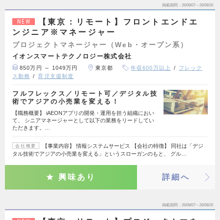
掲載期間
26/08/07～26/08/20
【東京：リモート】フロントエンドエ
NEW
ンジニア※マネージャー
プロジェクトマネージャー（Web・オープン系）
イオンスマートテクノロジー株式会社
850万円 ～ 1049万円
東京都
年収600万以上
フレック
ス勤務
育児支援制度
フルフレックス／リモート可／デジタル技
術でアジアの小売業を変える！
【職務概要】 iAEONアプリの開発・運用を担う組織におい
て、 シニアマネージャーとして以下の業務をリードしてい
ただきます。…
【事業内容】 情報システムサービス 【会社の特徴】 同社は「デジ
会社概要
タル技術でアジアの小売業を変える」というスローガンのもと、 グル…
興味あり
詳細へ
掲載期間
26/08/07～26/08/20