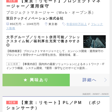
【東京：リモート】プロジェクトマネ
NEW
ージャー／運用保守
プロジェクトマネージャー（Web・オープン系）
双日テックイノベーション株式会社
850万円 ～ 1049万円
東京都
年収600万以上
フレック
ス勤務
大手グループ／リモート併用可能／フレッ
クスタイム制／福利厚生充実で働きやすさ
◎
【職務概要】 プロジェクトマネージャーとして、エンハンス開発・運用保守の
プロジェクト管理やチームの管理を担当。 開発領域、運…
【事業内容】 国内外の最新ソリューションによるネットワーク・IT
会社概要
インフラ構築、システム開発、?運用・保守などのサービス提供…
興味あり
詳細へ
掲載期間
26/08/07～26/08/20
【東京：リモート】PL／PM （ポジ
NEW
ションサーチ）