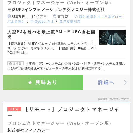
プロジェクトマネージャー（Web・オープン系）
三菱UFJインフォメーションテクノロジー株式会社
850万円 ～ 1049万円
東京都
海外展開あり（日系グロー
バル企業）
年収600万以上
育児支援制度
大型PJを統べる最上流PM・MUFG自社開
発
【職務概要】 MUFGグループ向け基幹システムの上流～リ
リースまでを一貫マネジメント。 【職務詳細】 ■製品 ・MU
FG銀行およ…
【事業内容】 ■システムの企画・設計・開発・販売■システム運用お
会社概要
よび保守管理の受託■コンピューターの導入および利用に関する…
興味あり
詳細へ
掲載期間
26/08/07～26/08/20
【リモート】プロジェクトマネージャ
NEW
ー
プロジェクトマネージャー（Web・オープン系）
株式会社フィノバレー