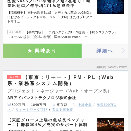
医療SaaS／IPO準備中／週2在宅可・時
差出勤◎／年平均171％急成長中
【職務概要】 同社の医療SaaS「メディカル革命 byGMO」
におけるプロジェクトマネージャー（PM）またはプロダク
トマネ…
【事業内容】 ・予約システムのOEM提供 ・予約システムプラット
会社概要
フォームの提供 【会社の特徴】 医療SaaS×Fintech で…
興味あり
詳細へ
掲載期間
26/08/07～26/08/20
【東京：リモート】PM・PL（Web
NEW
系・業務系システム開発）
プロジェクトマネージャー（Web・オープン系）
ARアドバンストテクノロジ株式会社
800万円 ～ 1049万円
東京都
上場企業
年収600万以
上
リモートワーク可能
育児支援制度
【東証グロース上場の急成長ベンチャ
ー！】離職率4％／充実のサポート体制