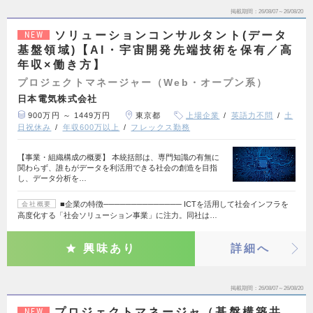
掲載期間
26/08/07～26/08/20
ソリューションコンサルタント(データ
NEW
基盤領域)【AI・宇宙開発先端技術を保有／高
年収×働き方】
プロジェクトマネージャー（Web・オープン系）
日本電気株式会社
900万円 ～ 1449万円
東京都
上場企業
英語力不問
土
日祝休み
年収600万以上
フレックス勤務
【事業・組織構成の概要】 本統括部は、専門知識の有無に
関わらず、誰もがデータを利活用できる社会の創造を目指
し、データ分析を…
■企業の特徴────────────── ICTを活用して社会インフラを
会社概要
高度化する「社会ソリューション事業」に注力。同社は…
興味あり
詳細へ
掲載期間
26/08/07～26/08/20
プロジェクトマネージャ（基盤構築共
NEW