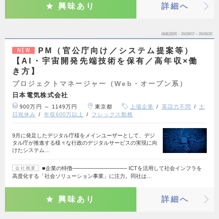
興味あり
詳細へ
掲載期間
26/08/07～26/08/20
PM（官公庁向け／システム提案等）
NEW
【AI・宇宙開発先端技術を保有／高年収×働
き方】
プロジェクトマネージャー（Web・オープン系）
日本電気株式会社
900万円 ～ 1149万円
東京都
上場企業
英語力不問
土
日祝休み
年収600万以上
フレックス勤務
9月に発足したデジタル庁様をメインユーザーとして、デジ
タル庁が推進する様々な行政のデジタルサービスの実現に向
けたシステム…
■企業の特徴────────────── ICTを活用して社会インフラを
会社概要
高度化する「社会ソリューション事業」に注力。同社は…
興味あり
詳細へ