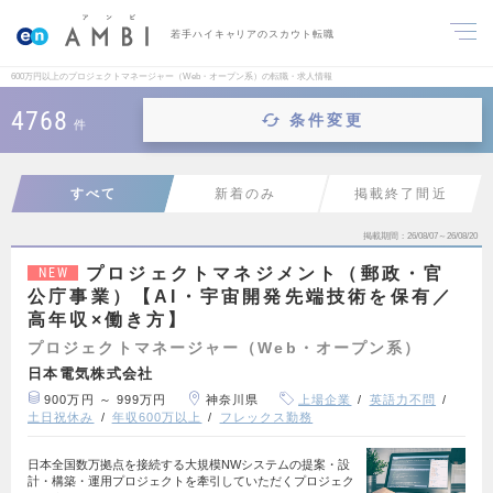
若手ハイキャリアのスカウト転職
600万円以上のプロジェクトマネージャー（Web・オープン系）の転職・求人情報
4768
条件変更
件
すべて
新着のみ
掲載終了間近
掲載期間
26/08/07～26/08/20
プロジェクトマネジメント（郵政・官
NEW
公庁事業）【AI・宇宙開発先端技術を保有／
高年収×働き方】
プロジェクトマネージャー（Web・オープン系）
日本電気株式会社
900万円 ～ 999万円
神奈川県
上場企業
英語力不問
土日祝休み
年収600万以上
フレックス勤務
日本全国数万拠点を接続する大規模NWシステムの提案・設
計・構築・運用プロジェクトを牽引していただくプロジェク