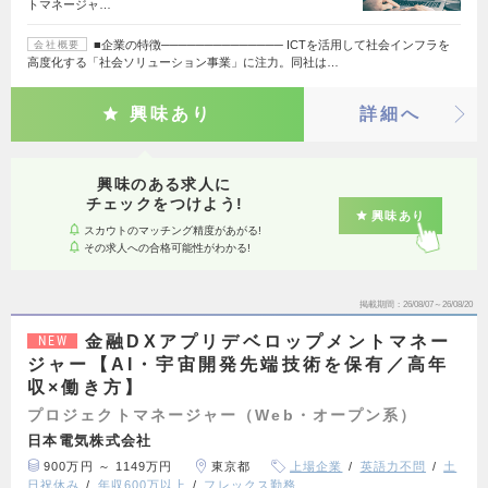
トマネージャ…
■企業の特徴────────────── ICTを活用して社会インフラを
会社概要
高度化する「社会ソリューション事業」に注力。同社は…
興味あり
詳細へ
興味のある求人に
チェックをつけよう!
興味あり
スカウトのマッチング精度があがる!
その求人への合格可能性がわかる!
掲載期間
26/08/07～26/08/20
金融DXアプリデベロップメントマネー
NEW
ジャー【AI・宇宙開発先端技術を保有／高年
収×働き方】
プロジェクトマネージャー（Web・オープン系）
日本電気株式会社
900万円 ～ 1149万円
東京都
上場企業
英語力不問
土
日祝休み
年収600万以上
フレックス勤務