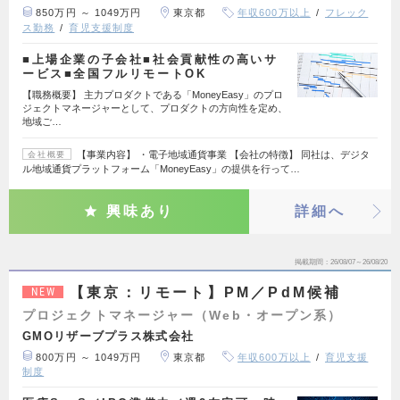
850万円 ～ 1049万円
東京都
年収600万以上
フレック
ス勤務
育児支援制度
■上場企業の子会社■社会貢献性の高いサ
ービス■全国フルリモートOK
【職務概要】 主力プロダクトである「MoneyEasy」のプロ
ジェクトマネージャーとして、プロダクトの方向性を定め、
地域ご…
【事業内容】 ・電子地域通貨事業 【会社の特徴】 同社は、デジタ
会社概要
ル地域通貨プラットフォーム「MoneyEasy」の提供を行って…
興味あり
詳細へ
掲載期間
26/08/07～26/08/20
【東京：リモート】PM／PdM候補
NEW
プロジェクトマネージャー（Web・オープン系）
GMOリザーブプラス株式会社
800万円 ～ 1049万円
東京都
年収600万以上
育児支援
制度