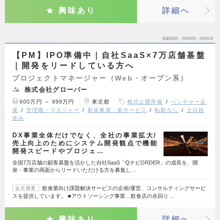
興味あり
詳細へ
掲載期間
26/08/06～26/08/19
【PM】IPO準備中｜自社SaaS×7万店舗基盤
｜開発をリードしている方へ
プロジェクトマネージャー（Web・オープン系）
株式会社グローバー
600万円 ～ 899万円
東京都
株式公開準備
ベンチャー企
業
管理職・マネジャー
新規事業・新サービス
転勤なし
土日祝
休み
DX事業全体だけでなく、全社の事業拡大/
売上向上のためにシステム開発観点で機能
開発スピードやプロジェ…
全国7万店舗の顧客基盤を活かした自社SaaS「QナビORDER」の成長を、開
発・事業の両面からリードいただける方を募集し…
飲食業向け課題解決サービスの企画/運営、コンサルティングサービ
会社概要
スを提供しています。 ■アウトソーシング事業…飲食店の水回り…
興味あり
詳細へ