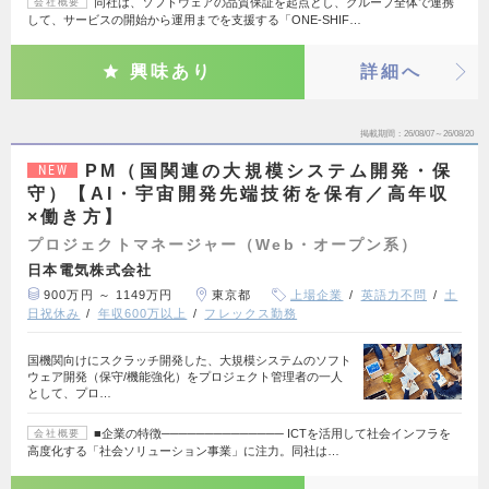
同社は、ソフトウェアの品質保証を起点とし、グループ全体で連携
会社概要
して、サービスの開始から運用までを支援する「ONE-SHIF…
興味あり
詳細へ
掲載期間
26/08/07～26/08/20
PM（国関連の大規模システム開発・保
NEW
守）【AI・宇宙開発先端技術を保有／高年収
×働き方】
プロジェクトマネージャー（Web・オープン系）
日本電気株式会社
900万円 ～ 1149万円
東京都
上場企業
英語力不問
土
日祝休み
年収600万以上
フレックス勤務
国機関向けにスクラッチ開発した、大規模システムのソフト
ウェア開発（保守/機能強化）をプロジェクト管理者の一人
として、プロ…
■企業の特徴────────────── ICTを活用して社会インフラを
会社概要
高度化する「社会ソリューション事業」に注力。同社は…