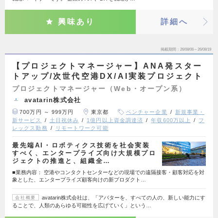
興味あり
詳細へ
掲載期間
26/08/06～26/08/19
【プロジェクトマネージャー】ANA発スター
トアップ/次世代空港DX/AI実装プロジェクト
プロジェクトマネージャー（Web・オープン系）
avatarin株式会社
700万円 ～ 999万円
東京都
ベンチャー企業
新規事業・
新サービス
土日祝休み
1億円以上資金調達済
年収600万以上
フ
レックス勤務
リモートワーク可能
最先端AI・ロボティクス技術を社会実装
すべく、エンタープライズ向け大規模プロ
ジェクトの推進と、組織全…
■業務内容： 空港やコンタクトセンターなどの現場での遠隔接客・顧客対応を対
象とした、エンタープライズ顧客向けの新プロダクト…
avatarin株式会社は、「アバターを、すべての人の、新しい能力にす
会社概要
ることで、人類のあらゆる可能性を広げていく」という…