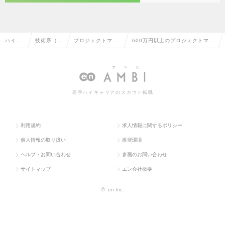
ハイク
技術系（I
プロジェクトマネ
600万円以上のプロジェクトマネ
ラス求
T・Web・
ージャー（Web・
ージャー（Web・オープン系）
人TOP
通信系）
オープン系）
の転職・求人情報一覧
若手ハイキャリアのスカウト転職
利用規約
求人情報に関するポリシー
個人情報の取り扱い
推奨環境
ヘルプ・お問い合わせ
参画のお問い合わせ
サイトマップ
エン会社概要
©
en Inc.