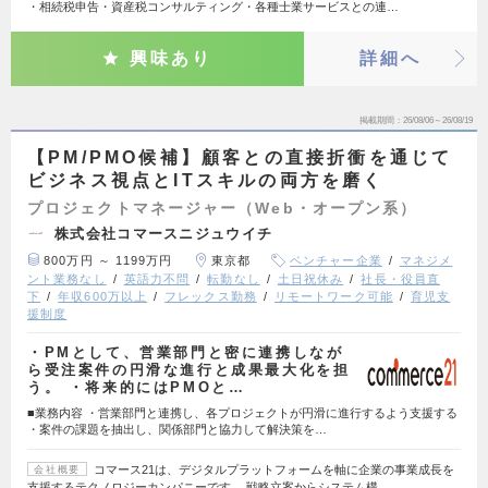
・相続税申告・資産税コンサルティング・各種士業サービスとの連…
興味あり
詳細へ
掲載期間
26/08/06～26/08/19
【PM/PMO候補】顧客との直接折衝を通じて
ビジネス視点とITスキルの両方を磨く
プロジェクトマネージャー（Web・オープン系）
株式会社コマースニジュウイチ
800万円 ～ 1199万円
東京都
ベンチャー企業
マネジメ
ント業務なし
英語力不問
転勤なし
土日祝休み
社長・役員直
下
年収600万以上
フレックス勤務
リモートワーク可能
育児支
援制度
・PMとして、営業部門と密に連携しなが
ら受注案件の円滑な進行と成果最大化を担
う。 ・将来的にはPMOと…
■業務内容 ・営業部門と連携し、各プロジェクトが円滑に進行するよう支援する
・案件の課題を抽出し、関係部門と協力して解決策を…
コマース21は、デジタルプラットフォームを軸に企業の事業成長を
会社概要
支援するテクノロジーカンパニーです。 戦略立案からシステム構…