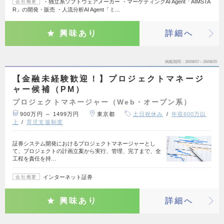
・独立系ソフトウェアメーカー ・マーケティングAI Agent「AIMSTA
会社概要
R」の開発・販売 ・人流分析AI Agent「ミ…
興味あり
詳細へ
掲載期間
26/08/07～26/08/20
【金融未経験歓迎！】プロジェクトマネージ
ャー候補（PM）
プロジェクトマネージャー（Web・オープン系）
900万円 ～ 1499万円
東京都
土日祝休み
年収600万以
上
育児支援制度
証券システム開発におけるプロジェクトマネージャーとし
て、プロジェクトの計画立案から実行、管理、完了まで、全
工程を責任を持…
インターネット証券
会社概要
興味あり
詳細へ