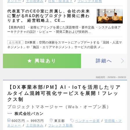
ネジャー
土日祝休み
社長・役員直下
フレックス勤務
代表直下のCEO室に所属し、会社の未来
に繋がるR&D的なプロダクト開発に携わ
ります。 経営戦略上、CE…
【業務内容】 ・顧客ヒアリングを通じた課題整理・要件定義 ・システム全体ア
ーキテクチャの設計・レビュー ・開発工数および技術的…
DX事業：空間の体験をスマートにアップデートする「混雑・人流マ
会社概要
ネジメント」や「施設・エリアマネジメント」サービスの提供 メ…
興味あり
詳細へ
掲載期間
26/08/06～26/08/19
【DX事業本部/PM】AI・IoTを活用したリア
ルタイム混雑可視化サービスを展開！フレッ
クス制
プロジェクトマネージャー（Web・オープン系）
株式会社バカン
600万円 ～ 999万円
東京都
ベンチャー企業
管理職・マ
ネジャー
土日祝休み
フレックス勤務