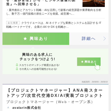
を『進捗管理』から『ビジネス価値の創
造』へ回帰させる」
・案件創出とアカウント戦略：AIを活用して顧客の経営課題や業界動向を分析
し、数千万～億円規模の潜在ニーズを発掘。経営層へ…
クラウドエースは、AI ネイティブな業務とシステムを設計する IT
会社概要
戦略パートナーです。 企業の AX や DX を戦略か…
興味あり
詳細へ
興味のある求人に
チェックをつけよう!
興味あり
スカウトのマッチング精度があがる!
その求人への合格可能性がわかる!
掲載期間
26/08/06～26/08/19
【プロジェクトマネージャー】ANA発スター
トアップ/次世代空港DX/AI実装プロジェクト
プロジェクトマネージャー（Web・オープン系）
avatarin株式会社