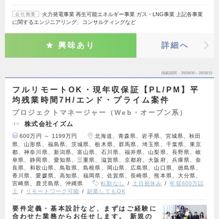
火力発電事業 再生可能エネルギー事業 ガス・LNG事業 上記各事業
会社概要
に関するエンジニアリング、コンサルティングなど
興味あり
詳細へ
掲載期間
26/08/06～26/08/19
フルリモートOK・現年収保証【PL/PM】平
均残業時間7H/エンド・プライム案件
プロジェクトマネージャー（Web・オープン系）
株式会社イズム
600万円 ～ 1199万円
北海道、青森県、岩手県、宮城県、秋田
県、山形県、福島県、茨城県、栃木県、群馬県、埼玉県、千葉県、東京
都、神奈川県、新潟県、富山県、石川県、福井県、山梨県、長野県、岐
阜県、静岡県、愛知県、三重県、滋賀県、京都府、大阪府、兵庫県、奈
良県、和歌山県、鳥取県、島根県、岡山県、広島県、山口県、徳島県、
香川県、愛媛県、高知県、福岡県、佐賀県、長崎県、熊本県、大分県、
宮崎県、鹿児島県、沖縄県
転勤なし
土日祝休み
年収600万以
上
リモートワーク可能
副業してもOK
要件定義・基本設計など、まずはご経験に
合わせた業務からお任せします。 新規の