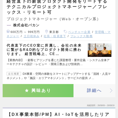
経営直下の新規プロダクト開発をリードする
テクニカルプロジェクトマネージャー／フレ
ックス・リモート可
プロジェクトマネージャー（Web・オープン系）
株式会社バカン
600万円 ～ 999万円
東京都
ベンチャー企業
管理職・マ
ネジャー
土日祝休み
社長・役員直下
フレックス勤務
代表直下のCEO室に所属し、会社の未来
に繋がるR&D的なプロダクト開発に携わ
ります。 経営戦略上、CE…
【業務内容】 ・顧客ヒアリングを通じた課題整理・要件定義 ・システム全体ア
ーキテクチャの設計・レビュー ・開発工数および技術的…
DX事業：空間の体験をスマートにアップデートする「混雑・人流マ
会社概要
ネジメント」や「施設・エリアマネジメント」サービスの提供 メ…
興味あり
詳細へ
掲載期間
26/08/06～26/08/19
【DX事業本部/PM】AI・IoTを活用したリア