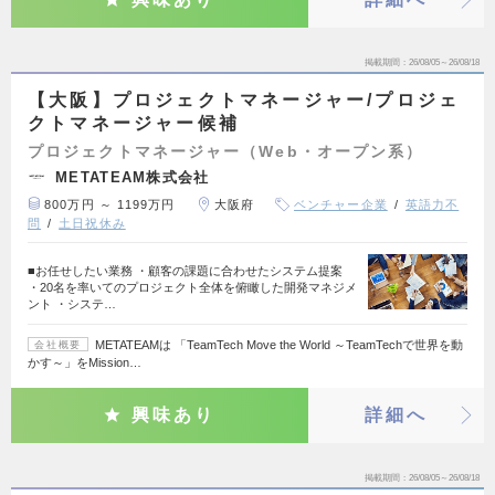
掲載期間
26/08/05～26/08/18
【大阪】プロジェクトマネージャー/プロジェ
クトマネージャー候補
プロジェクトマネージャー（Web・オープン系）
METATEAM株式会社
800万円 ～ 1199万円
大阪府
ベンチャー企業
英語力不
問
土日祝休み
■お任せしたい業務 ・顧客の課題に合わせたシステム提案
・20名を率いてのプロジェクト全体を俯瞰した開発マネジメ
ント ・システ…
METATEAMは 「TeamTech Move the World ～TeamTechで世界を動
会社概要
かす～」をMission…
興味あり
詳細へ
掲載期間
26/08/05～26/08/18