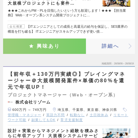
大規模プロジェクトにも要件…
★★★これからPM・PLを目指したいという方も歓迎します！★★★ 【担当業
務】 Web・オープン系システム開発プロジェクトに…
【ITエンジニアとしての成長と高還元の給与を保証し、SES業界の
会社概要
構造を打ち破る】 ITエンジニアがスキルアップできず使い捨…
興味あり
詳細へ
掲載期間
26/08/06～26/08/19
【前年収＋130万円実績◎】プレイングマネ
ージャー＠大規模開発案件×単価の80%を還
元で年収UP！
プロジェクトマネージャー（Web・オープン系）
株式会社リゾーム
600万円 ～ 749万円
埼玉県、千葉県、東京都、神奈川県
管理職・マネジャー
英語力不問
転勤なし
土日祝休み
リモート
ワーク可能
副業してもOK
育児支援制度
設計＋実装からマネジメント経験を積みさ
らに年収アップ！ 大規模システム/サービ