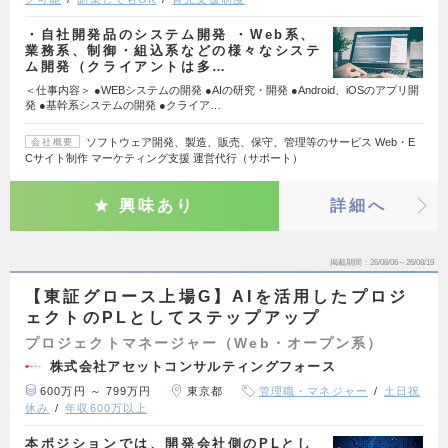
・自社開発品のシステム開発 ・Web系、
業務系、制御・組込系などの様々なシステ
ム開発（クライアントは多…
＜仕事内容＞ ●WEBシステムの開発 ●AIの研究・開発 ●Android、iOSのアプリ開
発 ●基幹系システムの開発 ●クライア…
ソフトウェア開発、製造、販売、保守、管理等のサービス Web・E
会社概要
Cサイト制作 マーケティング支援 運営代行（サポート）
興味あり
詳細へ
掲載期間
26/08/06～26/08/19
【東証グロース上場G】AIを活用したプロジ
ェクトのPLとしてステップアップ
プロジェクトマネージャー（Web・オープン系）
株式会社アセットコンサルティングフォース
600万円 ～ 799万円
東京都
管理職・マネジャー
土日祝
休み
年収600万以上
本ポジションでは、開発会社側のPLとし