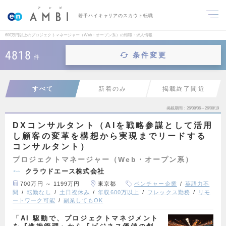
若手ハイキャリアのスカウト転職
600万円以上のプロジェクトマネージャー（Web・オープン系）の転職・求人情報
4818
条件変更
件
すべて
新着のみ
掲載終了間近
掲載期間
26/08/06～26/08/19
DXコンサルタント（AIを戦略参謀として活用
し顧客の変革を構想から実現までリードする
コンサルタント）
プロジェクトマネージャー（Web・オープン系）
クラウドエース株式会社
700万円 ～ 1199万円
東京都
ベンチャー企業
英語力不
問
転勤なし
土日祝休み
年収600万以上
フレックス勤務
リモ
ートワーク可能
副業してもOK
「AI 駆動で、プロジェクトマネジメント