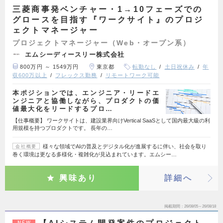
三菱商事発ベンチャー・1→10フェーズでの
グロースを目指す『ワークサイト』のプロジ
ェクトマネージャー
プロジェクトマネージャー（Web・オープン系）
エムシーディースリー株式会社
800万円 ～ 1549万円
東京都
転勤なし
土日祝休み
年
収600万以上
フレックス勤務
リモートワーク可能
本ポジションでは、エンジニア・リードエ
ンジニアと協働しながら、プロダクトの価
値最大化をリードするプロ…
【仕事概要】 ワークサイトは、建設業界向けVertical SaaSとして国内最大級の利
用規模を持つプロダクトです。 長年の…
様々な領域でAIの普及とデジタル化が進展するに伴い、社会を取り
会社概要
巻く環境は更なる多様化・複雑化が見込まれています。エムシー…
興味あり
詳細へ
掲載期間
26/08/05～26/08/18
NEW