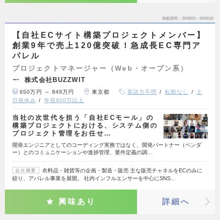
掲載期間
26/08/05～26/08/18
【自社ECサイト構築プロジェクトメンバー】
創業9年で売上120億突破！急成長EC専門ア
パレル
プロジェクトマネージャー（Web・オープン系）
株式会社BUZZWIT
650万円 ～ 849万円
東京都
英語力不問
転勤なし
土
日祝休み
年収600万以上
当社の次世代を担う「自社ECモール」の
構築プロジェクトにおける、システム側の
プロジェクト管理をお任せ…
開発エンジニアとしてのコーディング実務ではなく、開発パートナー（ベンダ
ー）とのコミュニケーションや進捗管理、要件定義の調…
衣料品・雑貨等の企画・製造・販売 主な販売チャネルをECのみに
会社概要
絞り、アパレル事業を展開。 社内インフルエンサーを中心にSNS…
興味あり
詳細へ