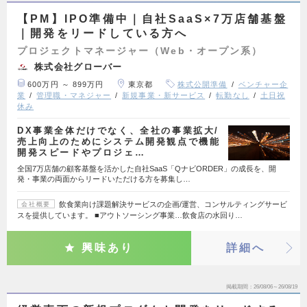
【PM】IPO準備中｜自社SaaS×7万店舗基盤
｜開発をリードしている方へ
プロジェクトマネージャー（Web・オープン系）
株式会社グローバー
600万円 ～ 899万円
東京都
株式公開準備
ベンチャー企
業
管理職・マネジャー
新規事業・新サービス
転勤なし
土日祝
休み
DX事業全体だけでなく、全社の事業拡大/
売上向上のためにシステム開発観点で機能
開発スピードやプロジェ…
全国7万店舗の顧客基盤を活かした自社SaaS「QナビORDER」の成長を、開
発・事業の両面からリードいただける方を募集し…
飲食業向け課題解決サービスの企画/運営、コンサルティングサービ
会社概要
スを提供しています。 ■アウトソーシング事業…飲食店の水回り…
興味あり
詳細へ
掲載期間
26/08/06～26/08/19