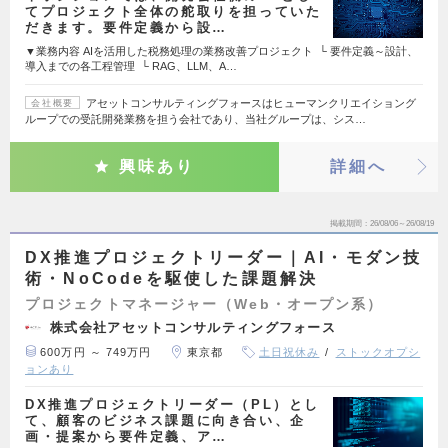
てプロジェクト全体の舵取りを担っていた
だきます。要件定義から設…
▼業務内容 AIを活用した税務処理の業務改善プロジェクト └ 要件定義～設計、
導入までの各工程管理 └ RAG、LLM、A…
アセットコンサルティングフォースはヒューマンクリエイショング
会社概要
ループでの受託開発業務を担う会社であり、当社グループは、シス…
興味あり
詳細へ
掲載期間
26/08/06～26/08/19
DX推進プロジェクトリーダー｜AI・モダン技
術・NoCodeを駆使した課題解決
プロジェクトマネージャー（Web・オープン系）
株式会社アセットコンサルティングフォース
600万円 ～ 749万円
東京都
土日祝休み
ストックオプシ
ョンあり
DX推進プロジェクトリーダー（PL）とし
て、顧客のビジネス課題に向き合い、企
画・提案から要件定義、ア…