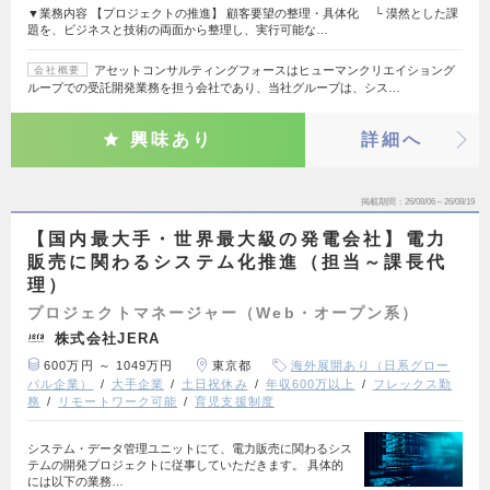
▼業務内容 【プロジェクトの推進】 顧客要望の整理・具体化 └ 漠然とした課
題を、ビジネスと技術の両面から整理し、実行可能な…
アセットコンサルティングフォースはヒューマンクリエイショング
会社概要
ループでの受託開発業務を担う会社であり、当社グループは、シス…
興味あり
詳細へ
掲載期間
26/08/06～26/08/19
【国内最大手・世界最大級の発電会社】電力
販売に関わるシステム化推進（担当～課長代
理）
プロジェクトマネージャー（Web・オープン系）
株式会社JERA
600万円 ～ 1049万円
東京都
海外展開あり（日系グロー
バル企業）
大手企業
土日祝休み
年収600万以上
フレックス勤
務
リモートワーク可能
育児支援制度
システム・データ管理ユニットにて、電力販売に関わるシス
テムの開発プロジェクトに従事していただきます。 具体的
には以下の業務…