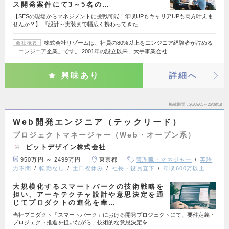
ス開発案件にて3～5名の…
【SESの現場からマネジメントに挑戦可能！年収UPもキャリアUPも両方叶えま
せんか？】 『設計～実装まで幅広く携わってきた…
株式会社リゾームは、社員の80%以上をエンジニア経験者が占める
会社概要
「エンジニア企業」です。 2001年の設立以来、大手事業会社…
興味あり
詳細へ
掲載期間
26/08/05～26/08/18
Web開発エンジニア（テックリード）
プロジェクトマネージャー（Web・オープン系）
ピットデザイン株式会社
950万円 ～ 2499万円
東京都
管理職・マネジャー
英語
力不問
転勤なし
土日祝休み
社長・役員直下
年収600万以上
大規模化するスマートパークの技術戦略を
担い、アーキテクチャ設計や意思決定を通
じてプロダクトの進化を牽…
当社プロダクト「スマートパーク」における開発プロジェクトにて、要件定義・
プロジェクト推進を担いながら、技術的な意思決定を…