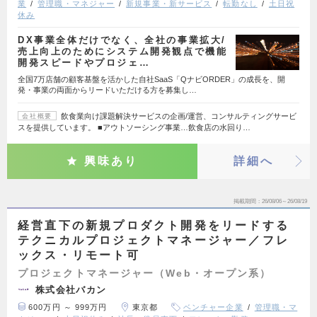
業
管理職・マネジャー
新規事業・新サービス
転勤なし
土日祝
休み
DX事業全体だけでなく、全社の事業拡大/
売上向上のためにシステム開発観点で機能
開発スピードやプロジェ…
全国7万店舗の顧客基盤を活かした自社SaaS「QナビORDER」の成長を、開
発・事業の両面からリードいただける方を募集し…
飲食業向け課題解決サービスの企画/運営、コンサルティングサービ
会社概要
スを提供しています。 ■アウトソーシング事業…飲食店の水回り…
興味あり
詳細へ
掲載期間
26/08/06～26/08/19
経営直下の新規プロダクト開発をリードする
テクニカルプロジェクトマネージャー／フレ
ックス・リモート可
プロジェクトマネージャー（Web・オープン系）
株式会社バカン
600万円 ～ 999万円
東京都
ベンチャー企業
管理職・マ