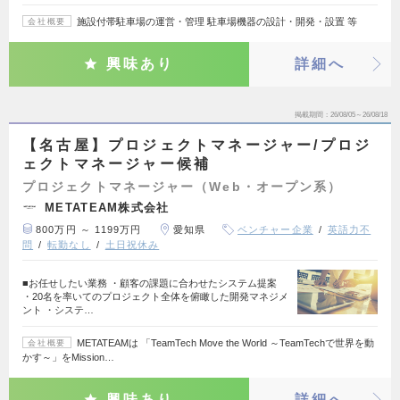
施設付帯駐車場の運営・管理 駐車場機器の設計・開発・設置 等
会社概要
興味あり
詳細へ
掲載期間
26/08/05～26/08/18
【名古屋】プロジェクトマネージャー/プロジ
ェクトマネージャー候補
プロジェクトマネージャー（Web・オープン系）
METATEAM株式会社
800万円 ～ 1199万円
愛知県
ベンチャー企業
英語力不
問
転勤なし
土日祝休み
■お任せしたい業務 ・顧客の課題に合わせたシステム提案
・20名を率いてのプロジェクト全体を俯瞰した開発マネジメ
ント ・システ…
METATEAMは 「TeamTech Move the World ～TeamTechで世界を動
会社概要
かす～」をMission…
興味あり
詳細へ