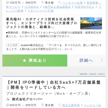
700万円 ～ 999万円
東京都
ベンチャー企業
新規事業・
新サービス
土日祝休み
1億円以上資金調達済
年収600万以上
フ
レックス勤務
リモートワーク可能
最先端AI・ロボティクス技術を社会実装
すべく、エンタープライズ向け大規模プロ
ジェクトの推進と、組織全…
■業務内容： 空港やコンタクトセンターなどの現場での遠隔接客・顧客対応を対
象とした、エンタープライズ顧客向けの新プロダクト…
avatarin株式会社は、「アバターを、すべての人の、新しい能力にす
会社概要
ることで、人類のあらゆる可能性を広げていく」という…
興味あり
詳細へ
掲載期間
26/08/06～26/08/19
【PM】IPO準備中｜自社SaaS×7万店舗基盤
｜開発をリードしている方へ
プロジェクトマネージャー（Web・オープン系）
株式会社グローバー
600万円 ～ 899万円
東京都
株式公開準備
ベンチャー企