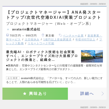
掲載期間
26/08/06～26/08/19
【プロジェクトマネージャー】ANA発スター
トアップ/次世代空港DX/AI実装プロジェクト
プロジェクトマネージャー（Web・オープン系）
avatarin株式会社
700万円 ～ 999万円
東京都
ベンチャー企業
新規事業・
新サービス
土日祝休み
1億円以上資金調達済
年収600万以上
フ
レックス勤務
リモートワーク可能
最先端AI・ロボティクス技術を社会実装
すべく、エンタープライズ向け大規模プロ
ジェクトの推進と、組織全…
■業務内容： 空港やコンタクトセンターなどの現場での遠隔接客・顧客対応を対
象とした、エンタープライズ顧客向けの新プロダクト…
avatarin株式会社は、「アバターを、すべての人の、新しい能力にす
会社概要
ることで、人類のあらゆる可能性を広げていく」という…
興味あり
詳細へ
掲載期間
26/08/06～26/08/19