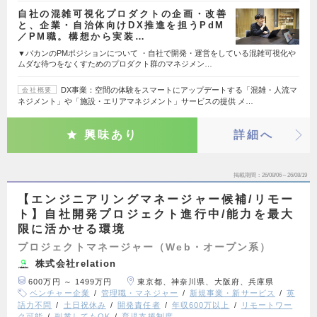
自社の混雑可視化プロダクトの企画・改善
と、企業・自治体向けDX推進を担うPdM
／PM職。構想から実装…
▼バカンのPMポジションについて ・自社で開発・運営をしている混雑可視化や
ムダな待つをなくすためのプロダクト群のマネジメン…
DX事業：空間の体験をスマートにアップデートする「混雑・人流マ
会社概要
ネジメント」や「施設・エリアマネジメント」サービスの提供 メ…
興味あり
詳細へ
掲載期間
26/08/06～26/08/19
【エンジニアリングマネージャー候補/リモー
ト】自社開発プロジェクト進行中/能力を最大
限に活かせる環境
プロジェクトマネージャー（Web・オープン系）
株式会社relation
600万円 ～ 1499万円
東京都、神奈川県、大阪府、兵庫県
ベンチャー企業
管理職・マネジャー
新規事業・新サービス
英
語力不問
土日祝休み
開発責任者
年収600万以上
リモートワー
ク可能
副業してもOK
育児支援制度