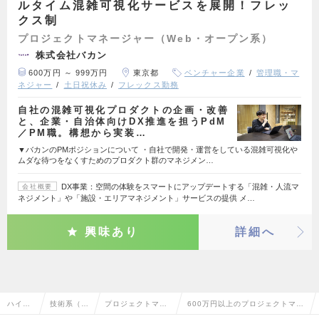
ルタイム混雑可視化サービスを展開！フレッ
クス制
プロジェクトマネージャー（Web・オープン系）
株式会社バカン
600万円 ～ 999万円
東京都
ベンチャー企業
管理職・マ
ネジャー
土日祝休み
フレックス勤務
自社の混雑可視化プロダクトの企画・改善
と、企業・自治体向けDX推進を担うPdM
／PM職。構想から実装…
▼バカンのPMポジションについて ・自社で開発・運営をしている混雑可視化や
ムダな待つをなくすためのプロダクト群のマネジメン…
DX事業：空間の体験をスマートにアップデートする「混雑・人流マ
会社概要
ネジメント」や「施設・エリアマネジメント」サービスの提供 メ…
興味あり
詳細へ
ハイク
技術系（I
プロジェクトマネ
600万円以上のプロジェクトマネ