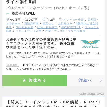
ライム案件9割
プロジェクトマネージャー（Web・オープン系）
株式会社AWLL
700万円 ～ 1199万円
京都府
ベンチャー企業
管理職・
マネジャー
英語力不問
転勤なし
土日祝休み
1億円以上資金調
達済
20代役員在籍
社長・役員直下
年収600万以上
フレックス
勤務
リモートワーク可能
副業してもOK
育児支援制度
お任せするのは顧客の事業課題を解決に導
くプロジェクトの司令塔です。 要件定義
や設計といった最上流工程か…
この度、大阪・仙台を初めとし全国への拠点拡大を見据えて募集をスタートいた
しました。 ▼立ち上げフェーズにて得られるもの ・拠…
・ITコンサルティング 1. 今後のビジネスの成長のために必要な IT
会社概要
ソリューションの提案 2. システム導入のために必要…
興味あり
詳細へ
掲載期間
26/08/05～26/08/18
【関東】B：インフラPM（PM候補）Nutani