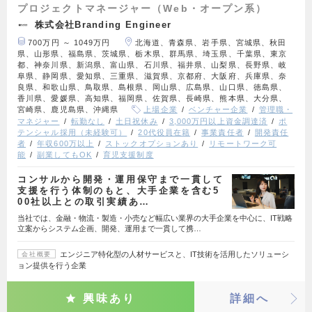
プロジェクトマネージャー（Web・オープン系）
株式会社Branding Engineer
700万円 ～ 1049万円
北海道、青森県、岩手県、宮城県、秋田
県、山形県、福島県、茨城県、栃木県、群馬県、埼玉県、千葉県、東京
都、神奈川県、新潟県、富山県、石川県、福井県、山梨県、長野県、岐
阜県、静岡県、愛知県、三重県、滋賀県、京都府、大阪府、兵庫県、奈
良県、和歌山県、鳥取県、島根県、岡山県、広島県、山口県、徳島県、
香川県、愛媛県、高知県、福岡県、佐賀県、長崎県、熊本県、大分県、
宮崎県、鹿児島県、沖縄県
上場企業
ベンチャー企業
管理職・
マネジャー
転勤なし
土日祝休み
3,000万円以上資金調達済
ポ
テンシャル採用（未経験可）
20代役員在籍
事業責任者
開発責任
者
年収600万以上
ストックオプションあり
リモートワーク可
能
副業してもOK
育児支援制度
コンサルから開発・運用保守まで一貫して
支援を行う体制のもと、大手企業を含む5
00社以上との取引実績あ…
当社では、金融・物流・製造・小売など幅広い業界の大手企業を中心に、IT戦略
立案からシステム企画、開発、運用まで一貫して携…
エンジニア特化型の人材サービスと、IT技術を活用したソリューシ
会社概要
ョン提供を行う企業
興味あり
詳細へ