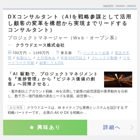
掲載期間
26/08/06～26/08/19
DXコンサルタント（AIを戦略参謀として活用
し顧客の変革を構想から実現までリードする
コンサルタント）
プロジェクトマネージャー（Web・オープン系）
クラウドエース株式会社
700万円 ～ 1199万円
東京都
ベンチャー企業
英語力不
問
転勤なし
土日祝休み
年収600万以上
フレックス勤務
リモ
ートワーク可能
副業してもOK
「AI 駆動で、プロジェクトマネジメント
を『進捗管理』から『ビジネス価値の創
造』へ回帰させる」
・案件創出とアカウント戦略：AIを活用して顧客の経営課題や業界動向を分析
し、数千万～億円規模の潜在ニーズを発掘。経営層へ…
クラウドエースは、AI ネイティブな業務とシステムを設計する IT
会社概要
戦略パートナーです。 企業の AX や DX を戦略か…
興味あり
詳細へ