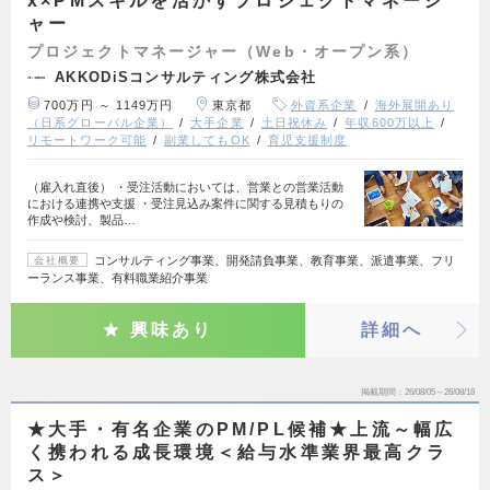
x×PMスキルを活かすプロジェクトマネージ
ャー
プロジェクトマネージャー（Web・オープン系）
AKKODiSコンサルティング株式会社
700万円 ～ 1149万円
東京都
外資系企業
海外展開あり
（日系グローバル企業）
大手企業
土日祝休み
年収600万以上
リモートワーク可能
副業してもOK
育児支援制度
（雇入れ直後） ・受注活動においては、営業との営業活動
における連携や支援 ・受注見込み案件に関する見積もりの
作成や検討、製品…
コンサルティング事業、開発請負事業、教育事業、派遣事業、フリ
会社概要
ーランス事業、有料職業紹介事業
興味あり
詳細へ
掲載期間
26/08/05～26/08/18
★大手・有名企業のPM/PL候補★上流～幅広
く携われる成長環境＜給与水準業界最高クラ
ス＞