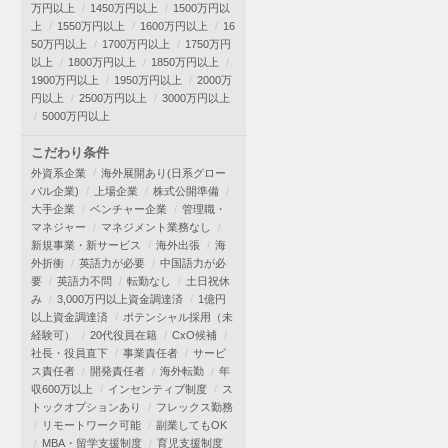
万円以上
1450万円以上
1500万円以
上
1550万円以上
1600万円以上
16
50万円以上
1700万円以上
1750万円
以上
1800万円以上
1850万円以上
1900万円以上
1950万円以上
2000万
円以上
2500万円以上
3000万円以上
5000万円以上
こだわり条件
外資系企業
海外展開あり(日系グロー
バル企業)
上場企業
株式公開準備
大手企業
ベンチャー企業
管理職・
マネジャー
マネジメント業務なし
新規事業・新サービス
海外出張
海
外折衝
英語力が必要
中国語力が必
要
英語力不問
転勤なし
土日祝休
み
3,000万円以上資金調達済
1億円
以上資金調達済
ポテンシャル採用（未
経験可）
20代役員在籍
CxO候補
社長・役員直下
事業責任者
サービ
ス責任者
開発責任者
海外転勤
年
収600万以上
インセンティブ制度
ス
トックオプションあり
フレックス勤務
リモートワーク可能
副業してもOK
MBA・留学支援制度
育児支援制度