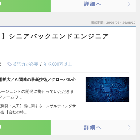
り
詳細へ
掲載期間
26/08/06～26/08/19
ト】シニアバックエンドエンジニア
都
英語力が必要
年収600万以上
場拡大／AI関連の最新技術／グローバル企
 エージェントの開発に携わっていただきま
トフレームワ…
究開発・人工知能に関するコンサルティングサ
売 【会社の特…
り
詳細へ