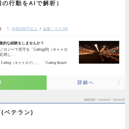
猫の行動をAIで解析）
都
年収600万以上
副業してもOK
刺激的な経験をしませんか？
ジーで見守る「Catlog(R)（キャトロ
を応用し…
log（キャトログ）」、「Catlog Board
…
り
詳細へ
掲載期間
26/08/06～26/08/19
(ベテラン)