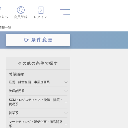
の方へ
会員登録
ログイン
情報一覧
条件変更
その他の条件で探す
希望職種
経営・経営企画・事業企画系
管理部門系
SCM・ロジスティクス・物流・購買・
貿易系
営業系
マーケティング・販促企画・商品開発
系