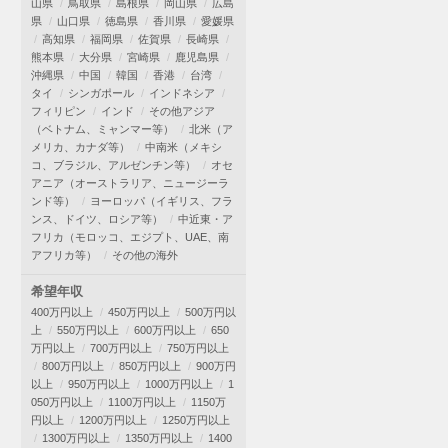
山県
鳥取県
島根県
岡山県
広島
県
山口県
徳島県
香川県
愛媛県
高知県
福岡県
佐賀県
長崎県
熊本県
大分県
宮崎県
鹿児島県
沖縄県
中国
韓国
香港
台湾
タイ
シンガポール
インドネシア
フィリピン
インド
その他アジア
（ベトナム、ミャンマー等）
北米（ア
メリカ、カナダ等）
中南米（メキシ
コ、ブラジル、アルゼンチン等）
オセ
アニア（オーストラリア、ニュージーラ
ンド等）
ヨーロッパ（イギリス、フラ
ンス、ドイツ、ロシア等）
中近東・ア
フリカ（モロッコ、エジプト、UAE、南
アフリカ等）
その他の海外
希望年収
400万円以上
450万円以上
500万円以
上
550万円以上
600万円以上
650
万円以上
700万円以上
750万円以上
800万円以上
850万円以上
900万円
以上
950万円以上
1000万円以上
1
050万円以上
1100万円以上
1150万
円以上
1200万円以上
1250万円以上
1300万円以上
1350万円以上
1400