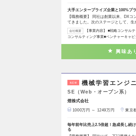
大手エンタープライズ企業と100%プ
【職務概要】 同社は創業以来、DXコ
てきました。次のステージとして、生成
【事業内容】 ■戦略コンサルテ
会社概要
コンサルティング事業■ベンチャーキャピ
興味あ
機械学習エンジ
NEW
SE（Web・オープン系）
燈株式会社
1000万円 ～ 1249万円
東京
毎年前年比売上2.5倍超！急成長し続
る