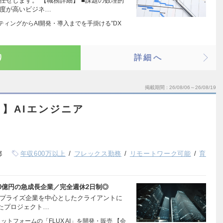
任せします。 【職務詳細】 ■課題の数理的
象度が高いビジネ…
ティングからAI開発・導入までを手掛ける”DX
り
詳細へ
掲載期間
26/08/06～26/08/19
】AIエンジニア
都
年収600万以上
フレックス勤務
リモートワーク可能
育
0億円の急成長企業／完全週休2日制◎
ープライズ企業を中心としたクライアントに
たプロジェクト…
ットフォームの「FLUX AI」を開発・販売 【会