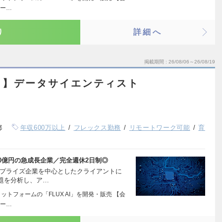
ジー…
り
詳細へ
掲載期間
26/08/06～26/08/19
ト】データサイエンティスト
都
年収600万以上
フレックス勤務
リモートワーク可能
育
0億円の急成長企業／完全週休2日制◎
ープライズ企業を中心としたクライアントに
題を分析し、ア…
ットフォームの「FLUX AI」を開発・販売 【会
ジー…