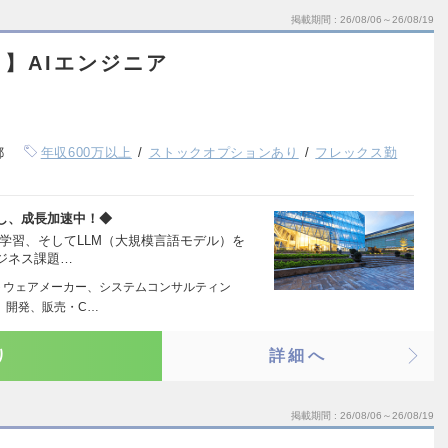
掲載期間
26/08/06～26/08/19
】AIエンジニア
都
年収600万以上
ストックオプションあり
フレックス勤
達し、成長加速中！◆
学習、そしてLLM（大規模言語モデル）を
ジネス課題…
トウェアメーカー、システムコンサルティン
、開発、販売・C…
り
詳細へ
掲載期間
26/08/06～26/08/19