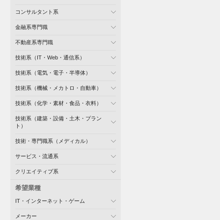
コンサルタント系
金融系専門職
不動産系専門職
技術系（IT・Web・通信系）
技術系（電気・電子・半導体）
技術系（機械・メカトロ・自動車）
技術系（化学・素材・食品・衣料）
技術系（建築・設備・土木・プラン
ト）
技術・専門職系（メディカル）
サービス・流通系
クリエイティブ系
希望業種
IT・インターネット・ゲーム
メーカー