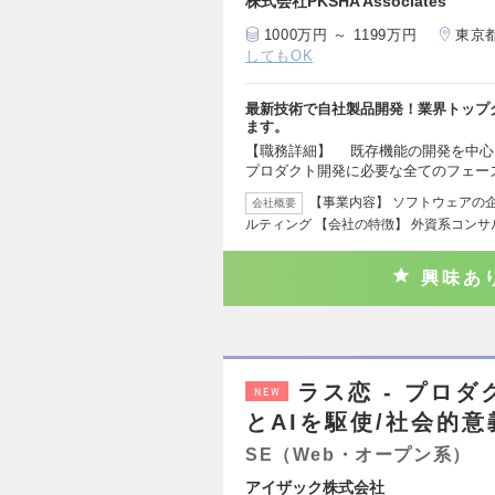
株式会社PKSHA Associates
1000万円 ～ 1199万円
東京
してもOK
最新技術で自社製品開発！業界トップ
ます。
【職務詳細】 既存機能の開発を中
プロダクト開発に必要な全てのフェー
【事業内容】 ソフトウェアの
会社概要
ルティング 【会社の特徴】 外資系コン
興味あ
ラス恋 - プロ
NEW
とAIを駆使/社会的
SE（Web・オープン系）
アイザック株式会社