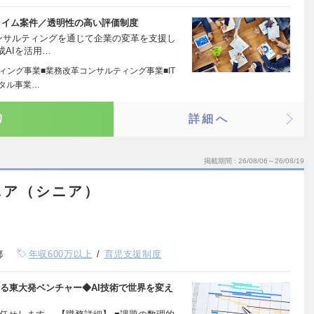
ライム案件／透明性の高い評価制度
ンサルティングを通じて企業の変革を支援し
AIを活用…
ィング事業■業務改革コンサルティング事業■IT
タル事業…
り
詳細へ
掲載期間
26/08/06～26/08/19
ニア（シニア）
都
年収600万以上
育児支援制度
ける東大発ベンチャー◆AI技術で世界を変え