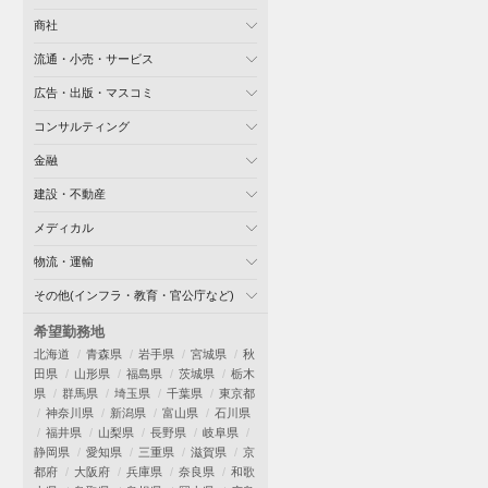
商社
流通・小売・サービス
広告・出版・マスコミ
コンサルティング
金融
建設・不動産
メディカル
物流・運輸
その他(インフラ・教育・官公庁など)
希望勤務地
北海道
青森県
岩手県
宮城県
秋
田県
山形県
福島県
茨城県
栃木
県
群馬県
埼玉県
千葉県
東京都
神奈川県
新潟県
富山県
石川県
福井県
山梨県
長野県
岐阜県
静岡県
愛知県
三重県
滋賀県
京
都府
大阪府
兵庫県
奈良県
和歌