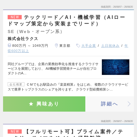
掲載期間
26/08/07～26/08/20
テックリード／AI・機械学習（AIロー
NEW
ドマップ策定から実装までリード）
SE（Web・オープン系）
株式会社ラクス
800万円 ～ 1049万円
東京都
大手企業
土日祝休み
年
収600万以上
同社グループでは、企業の業務効率化を推進するクラウドサ
ービスを展開しており、 AI/機械学習開発チームが自社プロ
ダクトのA…
ＣＭでもお馴染みの『楽楽精算』をはじめ、 複数のクラウドサービ
会社概要
スで業界トップクラスのシェアを誇ります。 クラウド型経費精算シ…
興味あり
詳細へ
掲載期間
26/08/07～26/08/20
【フルリモート可】プライム案件／テ
NEW