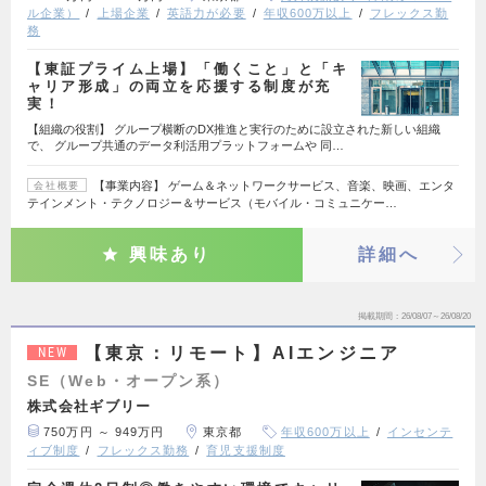
ル企業）
上場企業
英語力が必要
年収600万以上
フレックス勤
務
【東証プライム上場】「働くこと」と「キ
ャリア形成」の両立を応援する制度が充
実！
【組織の役割】 グループ横断のDX推進と実行のために設立された新しい組織
で、 グループ共通のデータ利活用プラットフォームや 同…
【事業内容】 ゲーム＆ネットワークサービス、音楽、映画、エンタ
会社概要
テインメント・テクノロジー＆サービス（モバイル・コミュニケー…
興味あり
詳細へ
掲載期間
26/08/07～26/08/20
【東京：リモート】AIエンジニア
NEW
SE（Web・オープン系）
株式会社ギブリー
750万円 ～ 949万円
東京都
年収600万以上
インセンテ
ィブ制度
フレックス勤務
育児支援制度