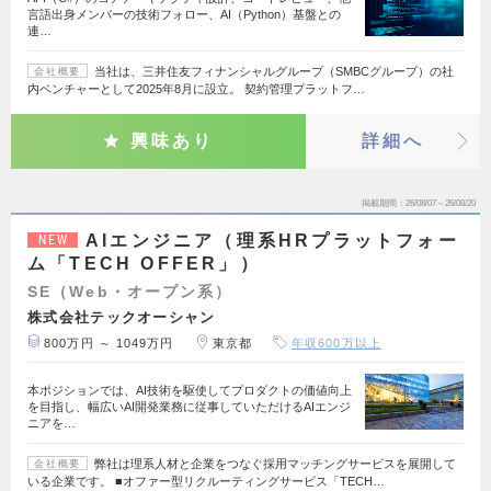
言語出身メンバーの技術フォロー、AI（Python）基盤との
連…
当社は、三井住友フィナンシャルグループ（SMBCグループ）の社
会社概要
内ベンチャーとして2025年8月に設立。 契約管理プラットフ…
興味あり
詳細へ
掲載期間
26/08/07～26/08/20
AIエンジニア（理系HRプラットフォー
NEW
ム「TECH OFFER」）
SE（Web・オープン系）
株式会社テックオーシャン
800万円 ～ 1049万円
東京都
年収600万以上
本ポジションでは、AI技術を駆使してプロダクトの価値向上
を目指し、幅広いAI開発業務に従事していただけるAIエンジ
ニアを…
弊社は理系人材と企業をつなぐ採用マッチングサービスを展開して
会社概要
いる企業です。 ■オファー型リクルーティングサービス「TECH…