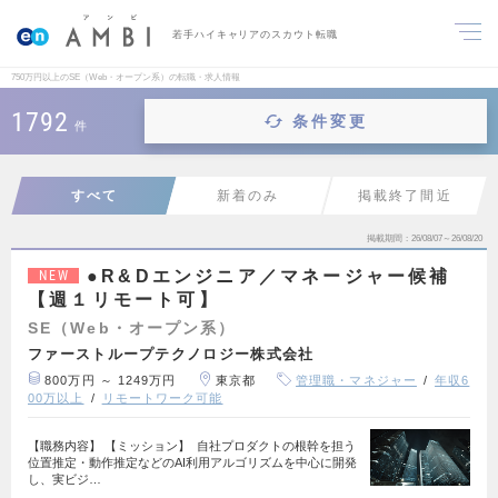
若手ハイキャリアのスカウト転職
750万円以上のSE（Web・オープン系）の転職・求人情報
1792
条件変更
件
すべて
新着のみ
掲載終了間近
掲載期間
26/08/07～26/08/20
●R&Dエンジニア／マネージャー候補
NEW
【週１リモート可】
SE（Web・オープン系）
ファーストループテクノロジー株式会社
800万円 ～ 1249万円
東京都
管理職・マネジャー
年収6
00万以上
リモートワーク可能
【職務内容】 【ミッション】 自社プロダクトの根幹を担う
位置推定・動作推定などのAI利用アルゴリズムを中心に開発
し、実ビジ…