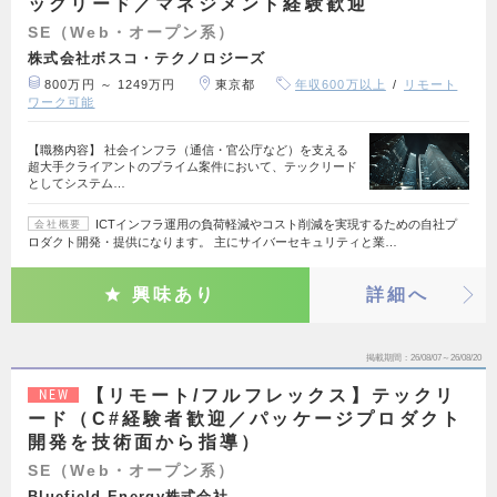
ックリード／マネジメント経験歓迎
SE（Web・オープン系）
株式会社ボスコ・テクノロジーズ
800万円 ～ 1249万円
東京都
年収600万以上
リモート
ワーク可能
【職務内容】 社会インフラ（通信・官公庁など）を支える
超大手クライアントのプライム案件において、テックリード
としてシステム…
ICTインフラ運用の負荷軽減やコスト削減を実現するための自社プ
会社概要
ロダクト開発・提供になります。 主にサイバーセキュリティと業…
興味あり
詳細へ
掲載期間
26/08/07～26/08/20
【リモート/フルフレックス】テックリ
NEW
ード（C#経験者歓迎／パッケージプロダクト
開発を技術面から指導）
SE（Web・オープン系）
Bluefield Energy株式会社