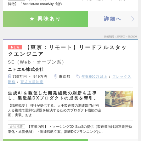
特徴】 「Accelerate creativity. 創作…
興味あり
詳細へ
掲載期間
26/08/07～26/08/20
【東京：リモート】リードフルスタッ
NEW
クエンジニア
SE（Web・オープン系）
ニトエル株式会社
750万円 ～ 949万円
東京都
年収600万以上
フレックス
勤務
育児支援制度
生成AIを駆使した開発組織の刷新を主導
し、製造業DXプロダクトの成長を牽引。
【職務概要】 同社が提供する、大手製造業の調達部門が抱
える複雑で難解な課題を解決するためのプロダクト機能の企
画、実装、およ…
【事業内容】 ・ソーシングDX SaaSの提供（製造業向け調達業務効
会社概要
率化・原価低減） ・調達戦略立案、調達DXプランニングお…