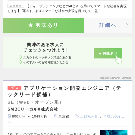
【ディープランニングなどのAIとIoTを用いてスマートな社会を実現
会社概要
します】 同社は、よりスマートな社会の実現を目指して、監…
興味あり
詳細へ
興味のある求人に
チェックをつけよう!
興味あり
スカウトのマッチング精度があがる!
その求人への合格可能性がわかる!
掲載期間
26/08/07～26/08/20
アプリケーション開発エンジニア（テ
NEW
ックリード候補）
SE（Web・オープン系）
SMBCリーガルX株式会社
800万円 ～ 1049万円
東京都
土日祝休み
年収600万以
上
API（C#）のコアアーキテクチャ設計、コードレビュー、他