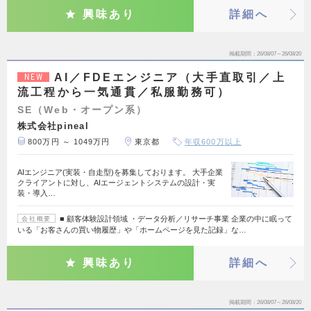
興味あり
詳細へ
掲載期間
26/08/07～26/08/20
AI／FDEエンジニア（大手直取引／上
NEW
流工程から一気通貫／私服勤務可）
SE（Web・オープン系）
株式会社pineal
800万円 ～ 1049万円
東京都
年収600万以上
AIエンジニア(実装・自走型)を募集しております。 大手企業
クライアントに対し、AIエージェントシステムの設計・実
装・導入…
■ 顧客体験設計領域 ・データ分析／リサーチ事業 企業の中に眠って
会社概要
いる「お客さんの買い物履歴」や「ホームページを見た記録」な…
興味あり
詳細へ
掲載期間
26/08/07～26/08/20