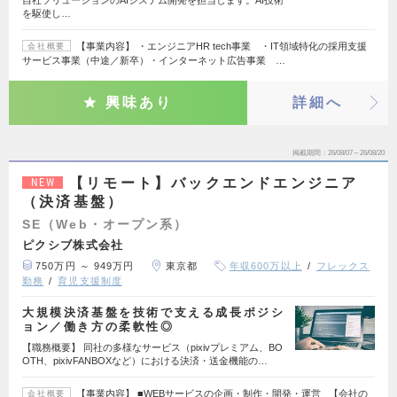
自社ソリューションのAIシステム開発を担当します。AI技術
を駆使し…
【事業内容】 ・エンジニアHR tech事業 ・IT領域特化の採用支援
会社概要
サービス事業（中途／新卒）・インターネット広告事業 …
興味あり
詳細へ
掲載期間
26/08/07～26/08/20
【リモート】バックエンドエンジニア
NEW
（決済基盤）
SE（Web・オープン系）
ピクシブ株式会社
750万円 ～ 949万円
東京都
年収600万以上
フレックス
勤務
育児支援制度
大規模決済基盤を技術で支える成長ポジシ
ョン／働き方の柔軟性◎
【職務概要】 同社の多様なサービス（pixivプレミアム、BO
OTH、pixivFANBOXなど）における決済・送金機能の…
【事業内容】 ■WEBサービスの企画・制作・開発・運営 【会社の
会社概要