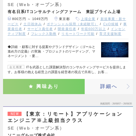
SE（Web・オープン系）
有名日系ITコンサルティングファーム 東証プライム上場
800万円 ～ 1049万円
東京都
上場企業
新規事業・新サ
ービス
土日祝休み
ポテンシャル採用（未経験可）
CxO候補
事
業責任者
サービス責任者
開発責任者
年収600万以上
インセン
ティブ制度
フレックス勤務
リモートワーク可能
育児支援制度
◆詳細 ・顧客に対する提案やグランドデザイン（ゴールと
進め方の定義）の実施 ・プロジェクトのリーディング、マ
ネージメント ・要…
ITを武器とした課題解決型のコンサルティングサービスを提供しま
会社概要
す。お客様の抱える経営上の課題を経営者の視点で共有し、お客…
興味あり
詳細へ
掲載期間
26/08/07～26/08/20
【東京：リモート】アプリケーション
NEW
エンジニア※上級担当クラス
SE（Web・オープン系）
ソニーグループ株式会社