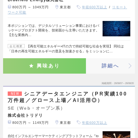
800万円 ～ 1049万円
東京都
年収600万以上
リモート
ワーク可能
本ポジションでは、デジタルソリューション事業におけるパ
ッケージプロダクト開発を、技術面から主導いただきます。
【主な業務内…
【再生可能エネルギー×ITの力で持続可能な社会を実現】 同社は
会社概要
「日本の再生可能エネルギーの普及を加速させる」をミッションに…
興味あり
詳細へ
掲載期間
26/08/07～26/08/20
シニアデータエンジニア（PR実績100
NEW
万件超／グロース上場／AI活用◎）
SE（Web・オープン系）
株式会社トリドリ
800万円 ～ 1149万円
東京都
年収600万以上
自社インフルエンサーマーケティングプラットフォーム『to