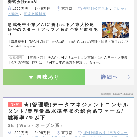
株式会社neoAI
1200万円 ～ 1449万円
東京都
年収600万以上
フレック
ス勤務
育児支援制度
急成長中企業／AIに携われる／東大松尾
研発のスタートアップ／有名企業と取引あ
り
【職務概要】 RAG技術を用いたSaaS「neoAI Chat」の設計・開発・運用および
「neoAI Enterprise…
【事業内容】 法人向けAIソリューション事業／自社AIサービス事業
会社概要
【会社の特徴】 同社は、「AIで日本の底力を解放し、もう一…
興味あり
詳細へ
掲載期間
26/08/07～26/08/20
★(管理職)データマネジメントコンサル
NEW
タント/業界最高水準年収の総合系ファーム/
離職率7%以下
SE（Web・オープン系）
1200万円 ～ 2499万円
東京都
海外展開あり（日系グロー