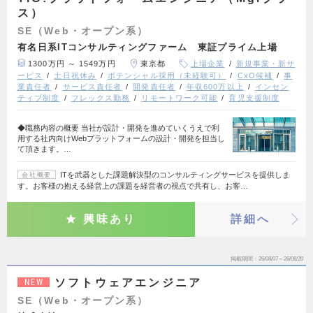
ス）
SE（Web・オープン系）
有名日系ITコンサルティングファーム 東証プライム上場
1300万円 ～ 1549万円
東京都
上場企業
新規事業・新サ
ービス
土日祝休み
ポテンシャル採用（未経験可）
CxO候補
事
業責任者
サービス責任者
開発責任者
年収600万以上
インセン
ティブ制度
フレックス勤務
リモートワーク可能
育児支援制度
◆職務内容の概要 当社が設計・開発を進めていくうえで利
用する社内向けWebプラットフォームの設計・開発を担当し
て頂きます。…
ITを武器とした課題解決型のコンサルティングサービスを提供しま
会社概要
す。お客様の抱える経営上の課題を経営者の視点で共有し、お客…
興味あり
詳細へ
掲載期間
26/08/07～26/08/20
ソフトウェアエンジニア
NEW
SE（Web・オープン系）