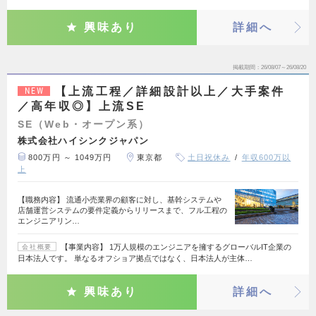
興味あり
詳細へ
掲載期間
26/08/07～26/08/20
【上流工程／詳細設計以上／大手案件
NEW
／高年収◎】上流SE
SE（Web・オープン系）
株式会社ハイシンクジャパン
800万円 ～ 1049万円
東京都
土日祝休み
年収600万以
上
【職務内容】 流通小売業界の顧客に対し、基幹システムや
店舗運営システムの要件定義からリリースまで、フル工程の
エンジニアリン…
【事業内容】 1万人規模のエンジニアを擁するグローバルIT企業の
会社概要
日本法人です。 単なるオフショア拠点ではなく、日本法人が主体…
興味あり
詳細へ