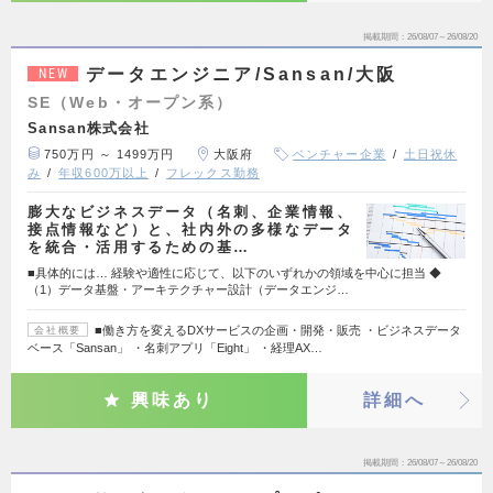
掲載期間
26/08/07～26/08/20
データエンジニア/Sansan/大阪
NEW
SE（Web・オープン系）
Sansan株式会社
750万円 ～ 1499万円
大阪府
ベンチャー企業
土日祝休
み
年収600万以上
フレックス勤務
膨大なビジネスデータ（名刺、企業情報、
接点情報など）と、社内外の多様なデータ
を統合・活用するための基…
■具体的には… 経験や適性に応じて、以下のいずれかの領域を中心に担当 ◆
（1）データ基盤・アーキテクチャー設計（データエンジ…
■働き方を変えるDXサービスの企画・開発・販売 ・ビジネスデータ
会社概要
ベース「Sansan」 ・名刺アプリ「Eight」 ・経理AX…
興味あり
詳細へ
掲載期間
26/08/07～26/08/20