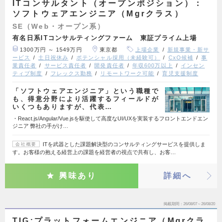
ITコンサルタント（オープンポジション）：
ソフトウェアエンジニア（Mgrクラス）
SE（Web・オープン系）
有名日系ITコンサルティングファーム 東証プライム上場
1300万円 ～ 1549万円
東京都
上場企業
新規事業・新サ
ービス
土日祝休み
ポテンシャル採用（未経験可）
CxO候補
事
業責任者
サービス責任者
開発責任者
年収600万以上
インセン
ティブ制度
フレックス勤務
リモートワーク可能
育児支援制度
「ソフトウェアエンジニア」という職種で
も、得意分野により活躍するフィールドが
いくつもありますが、代表…
・React.js/Angular/Vue.jsを駆使して高度なUI/UXを実装するフロントエンドエン
ジニア 弊社の手がけ…
ITを武器とした課題解決型のコンサルティングサービスを提供しま
会社概要
す。お客様の抱える経営上の課題を経営者の視点で共有し、お客…
興味あり
詳細へ
掲載期間
26/08/07～26/08/20
TIG:プラットフォームエンジニア（Mgrクラ