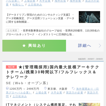
バル企業）
上場企業
大手企業
海外出張
海外折衝
英語力が必
要
転勤なし
土日祝休み
【データドリブン実現のためのコンサルティング支援】 ・
データ戦略策定、データ活用ソリューション支援 ・データ
に関する体制構築…
・世界有数事業会社のグループ会社 ・世界約200都市、110,000名の
会社概要
グローバルネットワーク ・インダストリーに圧倒的な強…
興味あり
詳細へ
掲載期間
26/08/07～26/08/20
★(管理職採用)国内最大規模アーキテク
NEW
トチーム/残業30時間以下/フルフレックス＆
テレワーク
SE（Web・オープン系）
1200万円 ～ 2499万円
東京都、大阪府
海外展開あり（日
系グローバル企業）
上場企業
大手企業
英語力が必要
英語力不
問
土日祝休み
ITマネジメント（システム構想策定、それ