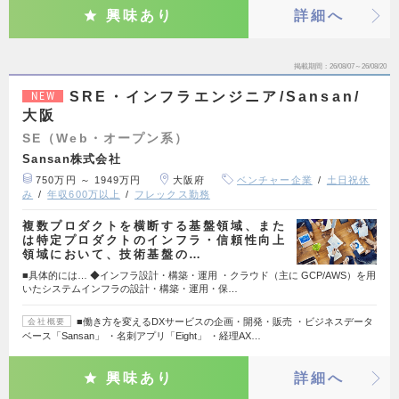
興味あり
詳細へ
掲載期間
26/08/07～26/08/20
SRE・インフラエンジニア/Sansan/
NEW
大阪
SE（Web・オープン系）
Sansan株式会社
750万円 ～ 1949万円
大阪府
ベンチャー企業
土日祝休
み
年収600万以上
フレックス勤務
複数プロダクトを横断する基盤領域、また
は特定プロダクトのインフラ・信頼性向上
領域において、技術基盤の…
■具体的には… ◆インフラ設計・構築・運用 ・クラウド（主に GCP/AWS）を用
いたシステムインフラの設計・構築・運用・保…
■働き方を変えるDXサービスの企画・開発・販売 ・ビジネスデータ
会社概要
ベース「Sansan」 ・名刺アプリ「Eight」 ・経理AX…
興味あり
詳細へ