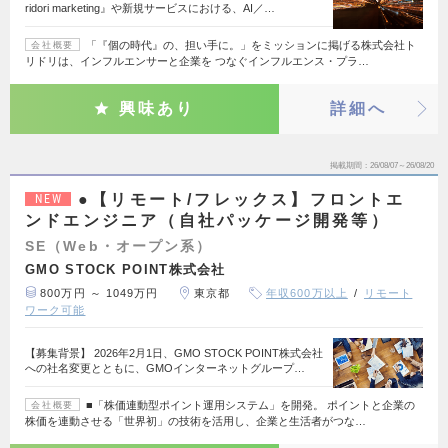
ridori marketing』や新規サービスにおける、AI／…
「『個の時代』の、担い手に。」をミッションに掲げる株式会社ト
会社概要
リドリは、インフルエンサーと企業を つなぐインフルエンス・プラ…
興味あり
詳細へ
掲載期間
26/08/07～26/08/20
●【リモート/フレックス】フロントエ
NEW
ンドエンジニア（自社パッケージ開発等）
SE（Web・オープン系）
GMO STOCK POINT株式会社
800万円 ～ 1049万円
東京都
年収600万以上
リモート
ワーク可能
【募集背景】 2026年2月1日、GMO STOCK POINT株式会社
への社名変更とともに、GMOインターネットグループ…
■「株価連動型ポイント運用システム」を開発。 ポイントと企業の
会社概要
株価を連動させる「世界初」の技術を活用し、企業と生活者がつな…