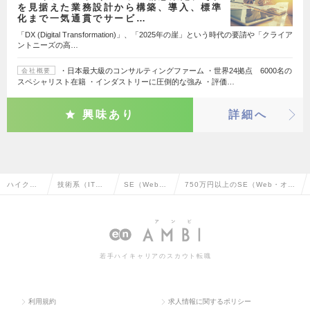
を見据えた業務設計から構築、導入、標準
化まで一気通貫でサービ…
「DX (Digital Transformation)」、「2025年の崖」という時代の要請や「クライア
ントニーズの高…
・日本最大級のコンサルティングファーム ・世界24拠点 6000名の
会社概要
スペシャリスト在籍 ・インダストリーに圧倒的な強み ・評価…
興味あり
詳細へ
ハイクラ
技術系（IT・
SE（Web・
750万円以上のSE（Web・オー
ス求人TO
Web・通信
オープン系）
プン系）の転職・求人情報一覧
P
系）
若手ハイキャリアのスカウト転職
利用規約
求人情報に関するポリシー