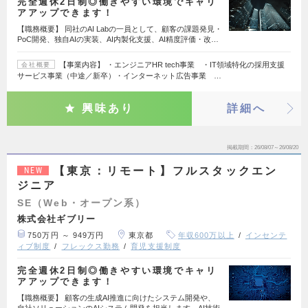
完全週休2日制◎働きやすい環境でキャリ
アアップできます！
【職務概要】 同社のAI Labの一員として、顧客の課題発見・
PoC開発、独自AIの実装、AI内製化支援、AI精度評価・改…
【事業内容】 ・エンジニアHR tech事業 ・IT領域特化の採用支援
会社概要
サービス事業（中途／新卒）・インターネット広告事業 …
興味あり
詳細へ
掲載期間
26/08/07～26/08/20
【東京：リモート】フルスタックエン
NEW
ジニア
SE（Web・オープン系）
株式会社ギブリー
750万円 ～ 949万円
東京都
年収600万以上
インセンテ
ィブ制度
フレックス勤務
育児支援制度
完全週休2日制◎働きやすい環境でキャリ
アアップできます！
【職務概要】 顧客の生成AI推進に向けたシステム開発や、