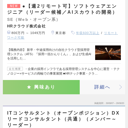
●【週2リモート可】ソフトウェアエン
NEW
ジニア（リーダー候補／AIスカウトの開発）
SE（Web・オープン系）
HRクラウド株式会社
800万円 ～ 1049万円
東京都
年収600万以上
リモート
ワーク可能
【職務内容】 新卒・中途採用向けの自社クラウド型採用管
理システム（ATS）『採用一括かんりくん』、および生成AI
を活用した…
・企業の採用インフラである採用管理システムを中心に運営 ・テク
会社概要
ノロジー×サービスの両軸での事業展開 ■HRテック事業 - クラ…
興味あり
詳細へ
掲載期間
26/08/07～26/08/20
ITコンサルタント（オープンポジション）DX
リードコンサルタント（共通）（メンバー～
リーダー）