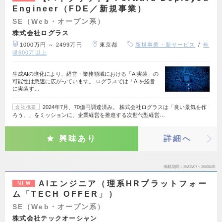
Engineer（FDE／新規事業）
SE（Web・オープン系）
株式会社ログラス
1000万円 ～ 2499万円
東京都
新規事業・新サービス
年
収600万以上
生成AIの進化により、経営・業務領域における「AI実装」の
可能性は急速に広がっています。 ログラスでは「AIを経営
に実装す…
2024年7月、70億円調達済み。 株式会社ログラスは「良い景気を作
会社概要
ろう。」をミッションに、企業経営を推進する次世代型経営…
興味あり
詳細へ
掲載期間
26/08/07～26/08/20
AIエンジニア（理系HRプラットフォー
NEW
ム「TECH OFFER」）
SE（Web・オープン系）
株式会社テックオーシャン