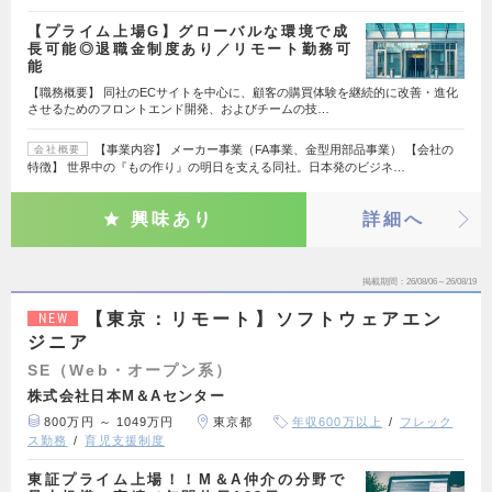
【プライム上場G】グローバルな環境で成
長可能◎退職金制度あり／リモート勤務可
能
【職務概要】 同社のECサイトを中心に、顧客の購買体験を継続的に改善・進化
させるためのフロントエンド開発、およびチームの技…
【事業内容】 メーカー事業（FA事業、金型用部品事業） 【会社の
会社概要
特徴】 世界中の『もの作り』の明日を支える同社。日本発のビジネ…
興味あり
詳細へ
掲載期間
26/08/06～26/08/19
【東京：リモート】ソフトウェアエン
NEW
ジニア
SE（Web・オープン系）
株式会社日本M＆Aセンター
800万円 ～ 1049万円
東京都
年収600万以上
フレック
ス勤務
育児支援制度
東証プライム上場！！M＆A仲介の分野で