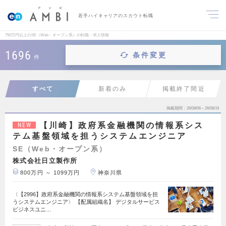
若手ハイキャリアのスカウト転職
750万円以上のSE（Web・オープン系）の転職・求人情報
1696
条件変更
件
すべて
新着のみ
掲載終了間近
掲載期間
26/08/06～26/08/19
【川崎】政府系金融機関の情報系シス
NEW
テム基盤領域を担うシステムエンジニア
SE（Web・オープン系）
株式会社日立製作所
800万円 ～ 1099万円
神奈川県
〈【2996】政府系金融機関の情報系システム基盤領域を担
うシステムエンジニア〉 【配属組織名】 デジタルサービス
ビジネスユニ…