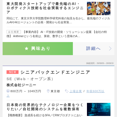
東大院発スタートアップで最先端のAI・
ロボティクス技術を社会実装するエンジニ
ア
同社にて、東京大学大学院数理科学研究科発の知見を生かし、最先端のフィジカ
ルAIやAIエージェントの企画・開発から社会実装…
【事業内容】 AI・IT技術の開発・ソリューション提案 【会社の特
会社概要
徴】 Arithmerという名前は、算術、数学という意味のA…
興味あり
詳細へ
掲載期間
26/08/06～26/08/19
シニアバックエンドエンジニア
NEW
SE（Web・オープン系）
株式会社ジーニー
800万円 ～ 1049万円
東京都
上場企業
年収600万以
上
日本発の世界的なテクノロジー企業をつく
りたい／自社開発のシステムを複数保有
【職務概要】 急成長を続けるSFA／CRMプロダクトにおい