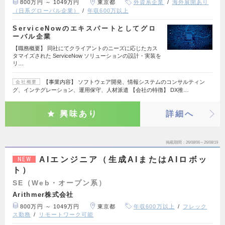
800万円 ～ 1049万円
東京都
外資系企業
海外展開あり
（日系グローバル企業）
年収600万以上
ServiceNowのエキスパートとしてグロ
ーバル企業
【職務概要】 同社にてクライアントのニーズに応じたカス
タマイズされた ServiceNow ソリューションの設計・実装を
リ…
【事業内容】 ソフトウェア開発、情報システムのコンサルティン
会社概要
グ、インテグレーション、運用保守、人材派遣 【会社の特徴】 DX推…
興味あり
詳細へ
掲載期間
26/08/06～26/08/19
AIエンジニア（生成AIまたはAIロボッ
NEW
ト）
SE（Web・オープン系）
Arithmer株式会社
800万円 ～ 1049万円
東京都
年収600万以上
フレック
ス勤務
リモートワーク可能