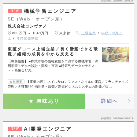
掲載期間
26/08/06～26/08/19
機械学習エンジニア
NEW
SE（Web・オープン系）
株式会社コンヴァノ
800万円 ～ 1049万円
東京都
上場企業
年収600万以
上
育児支援制度
東証グロース上場企業／長く活躍できる環
境／組織の成長を中から支える
【職務概要】 ●株式市場の価格変動を予測する機械学習・深
層学習モデルの設計・開発・実装 ●時系列データやテキス
ト・画像などの…
【事業内容】 ネイルサロンファストネイルの運営／フランチャイズ
会社概要
管理／各種商品企画開発・販売／新規ビジネスシステムの開発／媒…
興味あり
詳細へ
掲載期間
26/08/06～26/08/19
AI開発エンジニア
NEW
SE（Web・オープン系）