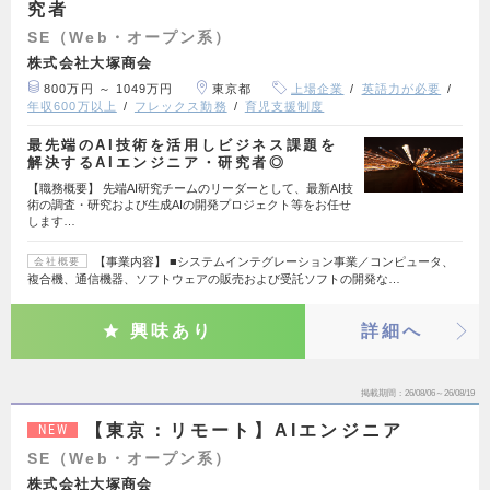
究者
SE（Web・オープン系）
株式会社大塚商会
800万円 ～ 1049万円
東京都
上場企業
英語力が必要
年収600万以上
フレックス勤務
育児支援制度
最先端のAI技術を活用しビジネス課題を
解決するAIエンジニア・研究者◎
【職務概要】 先端AI研究チームのリーダーとして、最新AI技
術の調査・研究および生成AIの開発プロジェクト等をお任せ
します…
【事業内容】 ■システムインテグレーション事業／コンピュータ、
会社概要
複合機、通信機器、ソフトウェアの販売および受託ソフトの開発な…
興味あり
詳細へ
掲載期間
26/08/06～26/08/19
【東京：リモート】AIエンジニア
NEW
SE（Web・オープン系）
株式会社大塚商会