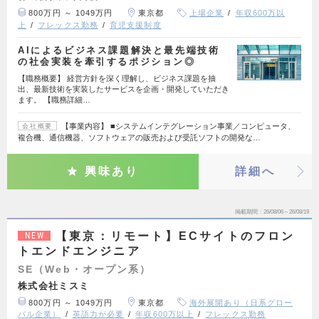
800万円 ～ 1049万円
東京都
上場企業
年収600万以
上
フレックス勤務
育児支援制度
AIによるビジネス課題解決と最先端技術
の社会実装を牽引するポジション◎
【職務概要】 経営方針を深く理解し、ビジネス課題を抽
出、最新技術を実装したサービスを企画・開発していただき
ます。 【職務詳細…
【事業内容】 ■システムインテグレーション事業／コンピュータ、
会社概要
複合機、通信機器、ソフトウェアの販売および受託ソフトの開発な…
興味あり
詳細へ
掲載期間
26/08/06～26/08/19
【東京：リモート】ECサイトのフロン
NEW
トエンドエンジニア
SE（Web・オープン系）
株式会社ミスミ
800万円 ～ 1049万円
東京都
海外展開あり（日系グロー
バル企業）
英語力が必要
年収600万以上
フレックス勤務