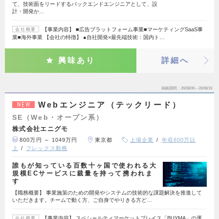
て、技術面をリードするバックエンドエンジニアとして、設
計・開発か…
【事業内容】 ■広告プラットフォーム事業■マーケティングSaaS事
会社概要
業■海外事業 【会社の特徴】 ●自社開発×最先端技術：国内ト…
興味あり
詳細へ
掲載期間
26/08/06～26/08/19
Webエンジニア（テックリード）
NEW
SE（Web・オープン系）
株式会社エニグモ
800万円 ～ 1049万円
東京都
上場企業
年収600万以
上
フレックス勤務
誰もが知っている百数十ヶ国で使われる大
規模ECサービスに裁量を持って携われま
す
【職務概要】 事業施策のための開発やシステムの技術的な課題解決を推進して
いただきます。チームで動く方、ご自身でやりきる方ど…
【事業内容】 スペシャルティマーケットプレイス「BUYMA」の運
会社概要