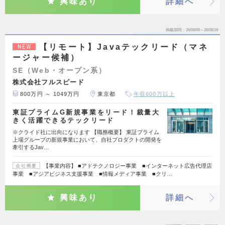
興味あり
詳細へ
掲載期間
26/08/06～26/08/19
【リモート】Javaテックリード（マネ
NEW
ージャー候補）
SE（Web・オープン系）
株式会社フルスピード
800万円 ～ 1049万円
東京都
年収600万以上
東証プライムG新規事業をリード！裁量大
きく活躍できるテックリード
※クライド社に出向になります 【職務概要】 東証プライム
上場グループの新規事業において、自社プロダクトの開発を
牽引するJav…
【事業内容】 ■アドテクノロジー事業 ■インターネット広告代理店
会社概要
事業 ■アジアビジネス支援事業 ■情報メディア事業 ■クリ…
興味あり
詳細へ