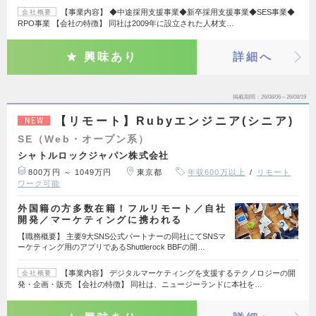
【事業内容】 ◆中途採用支援事業◆新卒採用支援事業◆SES事業◆
会社概要
RPO事業 【会社の特徴】 同社は2009年に設立された人材支…
興味あり
詳細へ
掲載期間
26/08/06～26/08/19
【リモート】Rubyエンジニア(シニア)
NEW
SE（Web・オープン系）
シャトルロックジャパン株式会社
800万円 ～ 1049万円
東京都
年収600万以上
リモート
ワーク可能
外国籍の方多数在籍！フルリモート／自社
開発／マーケティングに携われる
【職務概要】 主要9大SNS公式パートナーの同社にてSNSマ
ーケティング用のアプリであるShuttlerock BBFの開…
【事業内容】 デジタルマーケティングを支援するテクノロジーの開
会社概要
発・企画・販売 【会社の特徴】 同社は、ニュージーランドに本社を…