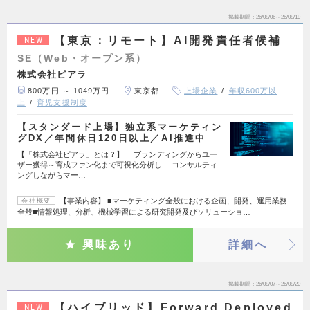
掲載期間
26/08/06～26/08/19
【東京：リモート】AI開発責任者候補
NEW
SE（Web・オープン系）
株式会社ピアラ
800万円 ～ 1049万円
東京都
上場企業
年収600万以
上
育児支援制度
【スタンダード上場】独立系マーケティン
グDX／年間休日120日以上／AI推進中
【「株式会社ピアラ」とは？】 ブランディングからユー
ザー獲得～育成ファン化まで可視化分析し コンサルティ
ングしながらマー…
【事業内容】 ■マーケティング全般における企画、開発、運用業務
会社概要
全般■情報処理、分析、機械学習による研究開発及びソリューショ…
興味あり
詳細へ
掲載期間
26/08/07～26/08/20
【ハイブリッド】Forward Deployed
NEW