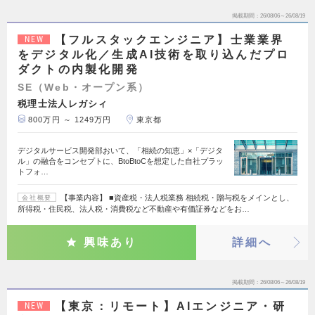
掲載期間
26/08/06～26/08/19
【フルスタックエンジニア】士業業界
NEW
をデジタル化／生成AI技術を取り込んだプロ
ダクトの内製化開発
SE（Web・オープン系）
税理士法人レガシィ
800万円 ～ 1249万円
東京都
デジタルサービス開発部おいて、「相続の知恵」×「デジタ
ル」の融合をコンセプトに、BtoBtoCを想定した自社プラッ
トフォ…
【事業内容】 ■資産税・法人税業務 相続税・贈与税をメインとし、
会社概要
所得税・住民税、法人税・消費税など不動産や有価証券などをお…
興味あり
詳細へ
掲載期間
26/08/06～26/08/19
【東京：リモート】AIエンジニア・研
NEW