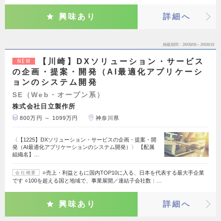
興味あり
詳細へ
掲載期間
26/08/06～26/08/19
【川崎】DXソリューション・サービス
NEW
の企画・提案・開発（AI最適化アプリケーシ
ョンのシステム開発
SE（Web・オープン系）
株式会社日立製作所
800万円 ～ 1099万円
神奈川県
〈【1225】DXソリューション・サービスの企画・提案・開
発（AI最適化アプリケーションのシステム開発）〉 【配属
組織名】…
○売上・利益ともに国内TOP10に入る、日本を代表する最大手企業
会社概要
です ○100を超える国と地域で、事業展開／連結子会社数：…
興味あり
詳細へ