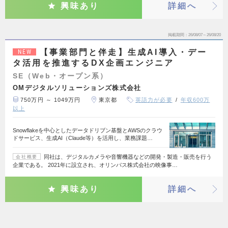
興味あり
詳細へ
掲載期間
26/08/07～26/08/20
【事業部門と伴走】生成AI導入・デー
NEW
タ活用を推進するDX企画エンジニア
SE（Web・オープン系）
OMデジタルソリューションズ株式会社
750万円 ～ 1049万円
東京都
英語力が必要
年収600万
以上
Snowflakeを中心としたデータドリブン基盤とAWSのクラウ
ドサービス、生成AI（Claude等）を活用し、業務課題…
同社は、デジタルカメラや音響機器などの開発・製造・販売を行う
会社概要
企業である。 2021年に設立され、オリンパス株式会社の映像事…
興味あり
詳細へ