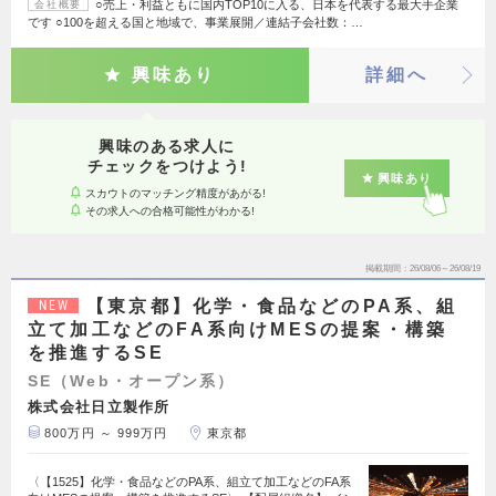
○売上・利益ともに国内TOP10に入る、日本を代表する最大手企業
会社概要
です ○100を超える国と地域で、事業展開／連結子会社数：…
興味あり
詳細へ
興味のある求人に
チェックをつけよう!
興味あり
スカウトのマッチング精度があがる!
その求人への合格可能性がわかる!
掲載期間
26/08/06～26/08/19
【東京都】化学・食品などのPA系、組
NEW
立て加工などのFA系向けMESの提案・構築
を推進するSE
SE（Web・オープン系）
株式会社日立製作所
800万円 ～ 999万円
東京都
〈【1525】化学・食品などのPA系、組立て加工などのFA系