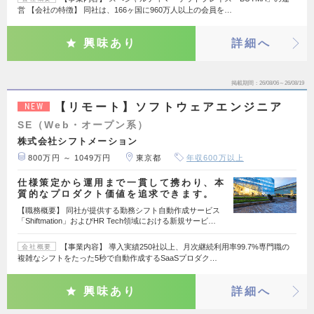
営 【会社の特徴】 同社は、166ヶ国に960万人以上の会員を…
興味あり
詳細へ
掲載期間
26/08/06～26/08/19
【リモート】ソフトウェアエンジニア
NEW
SE（Web・オープン系）
株式会社シフトメーション
800万円 ～ 1049万円
東京都
年収600万以上
仕様策定から運用まで一貫して携わり、本
質的なプロダクト価値を追求できます。
【職務概要】 同社が提供する勤務シフト自動作成サービス
「Shiftmation」およびHR Tech領域における新規サービ…
【事業内容】 導入実績250社以上、月次継続利用率99.7%専門職の
会社概要
複雑なシフトをたった5秒で自動作成するSaaSプロダク…
興味あり
詳細へ