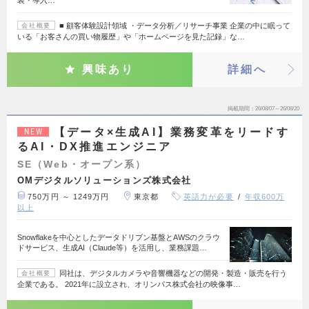
■ 顧客体験設計領域 ・データ分析／リサーチ事業 企業の中に眠って
会社概要
いる「お客さんの買い物履歴」や「ホームページを見た記録」な…
興味あり
詳細へ
掲載期間
26/08/07～26/08/20
【データ×生成AI】業務変革をリードす
NEW
るAI・DX推進エンジニア
SE（Web・オープン系）
OMデジタルソリューションズ株式会社
750万円 ～ 1249万円
東京都
英語力が必要
年収600万
以上
Snowflakeを中心としたデータドリブン基盤とAWSのクラウ
ドサービス、生成AI（Claude等）を活用し、業務課題…
同社は、デジタルカメラや音響機器などの開発・製造・販売を行う
会社概要
企業である。 2021年に設立され、オリンパス株式会社の映像事…