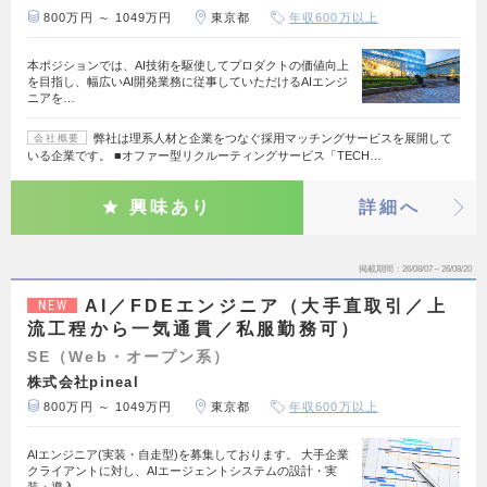
800万円 ～ 1049万円
東京都
年収600万以上
本ポジションでは、AI技術を駆使してプロダクトの価値向上
を目指し、幅広いAI開発業務に従事していただけるAIエンジ
ニアを…
弊社は理系人材と企業をつなぐ採用マッチングサービスを展開して
会社概要
いる企業です。 ■オファー型リクルーティングサービス「TECH…
興味あり
詳細へ
掲載期間
26/08/07～26/08/20
AI／FDEエンジニア（大手直取引／上
NEW
流工程から一気通貫／私服勤務可）
SE（Web・オープン系）
株式会社pineal
800万円 ～ 1049万円
東京都
年収600万以上
AIエンジニア(実装・自走型)を募集しております。 大手企業
クライアントに対し、AIエージェントシステムの設計・実
装・導入…