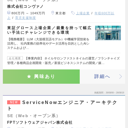
株式会社コンヴァノ
800万円 ～ 1049万円
東京都
上場企業
年収600万以
上
育児支援制度
東証グロース上場企業／裁量を持って幅広
い手法にチャレンジできる環境
【職務概要】 LLM（大規模言語モデル）や機械学習技術を
活用し、 社内業務の効率化やデータ活用を目的としたAIシ
ステムおよび…
【事業内容】 ネイルサロンファストネイルの運営／フランチャイズ
会社概要
管理／各種商品企画開発・販売／新規ビジネスシステムの開発／媒…
興味あり
詳細へ
掲載期間
26/08/06～26/08/19
ServiceNowエンジニア・アーキテク
NEW
ト
SE（Web・オープン系）
FPTソフトウェアジャパン株式会社