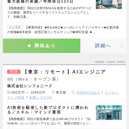
最大規模の実績／年間休日123日
【職務概要】 同社の次世代M＆Aを創造するためのITサービ
スの構築、運用をリードするソフトウェアエンジニアとし
て、戦略立案…
【事業内容】 ■M＆A仲介■コーポレートアドバイザリー■企業評価
会社概要
の実施■資本政策・経営計画コンサルティング■MBO支援 ■…
興味あり
詳細へ
掲載期間
26/08/06～26/08/19
【東京：リモート】AIエンジニア
NEW
SE（Web・オープン系）
株式会社シンフォニード
800万円 ～ 1049万円
東京都
年収600万以上
インセン
ティブ制度
副業してもOK
AI技術を駆使した新プロダクトに携われ
る／スキル・マインド重視
【職務概要】 同社の新規事業であるHR×AIプロダクト「Sy
mVal AI」(シンバルエーアイ)において、最新の技術トレン…