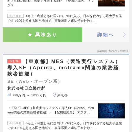
向けMESの提案・構築を推進するSE〉 【配属組織名】 イン
ダス…
○売上・利益ともに国内TOP10に入る、日本を代表する最大手企業
会社概要
です ○100を超える国と地域で、事業展開／連結子会社数：…
興味あり
詳細へ
掲載期間
26/08/06～26/08/19
【東京都】MES（製造実行システム）
NEW
導入SE（Apriso、mcframe関連の業務経
験者歓迎）
SE（Web・オープン系）
株式会社日立製作所
800万円 ～ 1099万円
東京都
〈【642】MES（製造実行システム）導入SE（Apriso、mcfr
ame関連の業務経験者歓迎）〉 【配属組織名】 デジタ…
○売上・利益ともに国内TOP10に入る、日本を代表する最大手企業
会社概要
です ○100を超える国と地域で、事業展開／連結子会社数：…