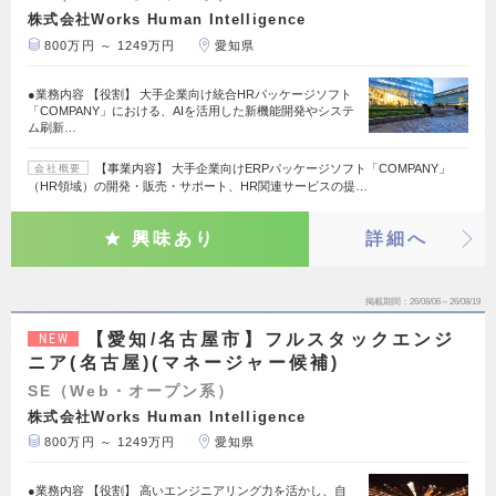
株式会社Works Human Intelligence
800万円 ～ 1249万円
愛知県
●業務内容 【役割】 大手企業向け統合HRパッケージソフト
「COMPANY」における、AIを活用した新機能開発やシステ
ム刷新…
【事業内容】 大手企業向けERPパッケージソフト「COMPANY」
会社概要
（HR領域）の開発・販売・サポート、HR関連サービスの提…
興味あり
詳細へ
掲載期間
26/08/06～26/08/19
【愛知/名古屋市】フルスタックエンジ
NEW
ニア(名古屋)(マネージャー候補)
SE（Web・オープン系）
株式会社Works Human Intelligence
800万円 ～ 1249万円
愛知県
●業務内容 【役割】 高いエンジニアリング力を活かし、自