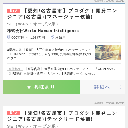
掲載期間
26/08/06～26/08/19
【愛知/名古屋市】プロダクト開発エン
NEW
ジニア(名古屋)(マネージャー候補)
SE（Web・オープン系）
株式会社Works Human Intelligence
800万円 ～ 1249万円
愛知県
●業務内容 【役割】 大手企業向け統合HRパッケージソフト
「COMPANY」における、AIを活用した新機能開発および既
存プロ…
【事業内容】 大手企業向けERPパッケージソフト「COMPANY」
会社概要
（HR領域）の開発・販売・サポート、HR関連サービスの提…
興味あり
詳細へ
掲載期間
26/08/06～26/08/19
【愛知/名古屋市】プロダクト開発エン
NEW
ジニア(名古屋)(テックリード候補)
SE（Web・オープン系）