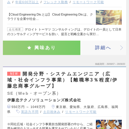
み
年収600万以上
フレックス勤務
リモートワーク可能
【Cloud Engineering Div.とは】 Cloud Engineering Div.は、ク
ラウドを企業や社会…
デロイト トーマツ コンサルティングは、デロイトの一員として日本
会社概要
のコンサルティングサービスを担い、提言と戦略立案から実行…
興味あり
詳細へ
掲載期間
26/08/07～26/08/20
開発分野・システムエンジニア（広
NEW
域・社会インフラ事業）【離職率3％程度/伊
藤忠商事グループ】
SE（Web・オープン系）
伊藤忠テクノソリューションズ株式会社
550万円 ～ 1049万円
東京都、愛知県、大阪府、広島県、福岡
県
英語力不問
土日祝休み
リモートワーク可能
※同社広域・社会インフラ事業担当開発部署の中から、ご経
歴を確認の上マッチする部署を選定させていただく応募コー