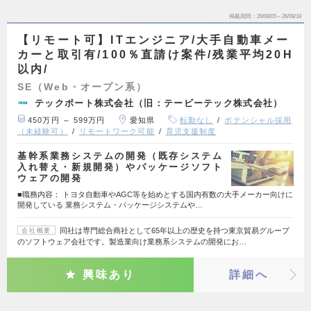
掲載期間
26/08/05～26/08/18
【リモート可】ITエンジニア/大手自動車メー
カーと取引有/100％直請け案件/残業平均20H
以内/
SE（Web・オープン系）
テックポート株式会社（旧：テービーテック株式会社）
450万円 ～ 599万円
愛知県
転勤なし
ポテンシャル採用
（未経験可）
リモートワーク可能
育児支援制度
基幹系業務システムの開発（既存システム
入れ替え・新規開発）やパッケージソフト
ウェアの開発
■職務内容： トヨタ自動車やAGC等を始めとする国内有数の大手メーカー向けに
開発している 業務システム・パッケージシステムや…
同社は専門総合商社として65年以上の歴史を持つ東京貿易グループ
会社概要
のソフトウェア会社です。製造業向け業務系システムの開発にお…
興味あり
詳細へ