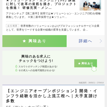
★ソリューション・エンジニア(SE) 課題
に対して改革の道筋を描き、プロジェクト
を推進！ 研修充実・メン…
アクセンチュア【第二新卒】採用では★ソリューション・エンジニア(SE)を積極
募集しています。 ※第二新卒採用では★ソリュー…
世界有数のソリューションおよびプロフェッショナルサービス企業
会社概要
として、世界をリードする企業や組織の変革を支援しています。 企…
興味あり
詳細へ
興味のある求人に
チェックをつけよう!
興味あり
スカウトのマッチング精度があがる!
その求人への合格可能性がわかる!
掲載期間
26/06/11～27/04/14
【エンジニアオープンポジション】開発・イ
ンフラ経験を活かし上流工程へ｜大手直請け
多数