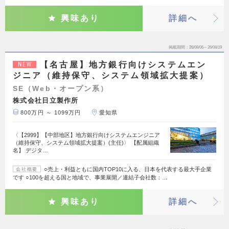
興味あり
詳細へ
掲載期間
26/08/06～26/08/19
【名古屋】地方銀行向けシステムエン
NEW
ジニア（維持保守、システム領域拡大提案）
SE（Web・オープン系）
株式会社日立製作所
800万円 ～ 1099万円
愛知県
〈【2999】【中部地区】地方銀行向けシステムエンジニア
（維持保守、システム領域拡大提案）(主任)〉 【配属組織
名】 デジタ…
○売上・利益ともに国内TOP10に入る、日本を代表する最大手企業
会社概要
です ○100を超える国と地域で、事業展開／連結子会社数：…
興味あり
詳細へ