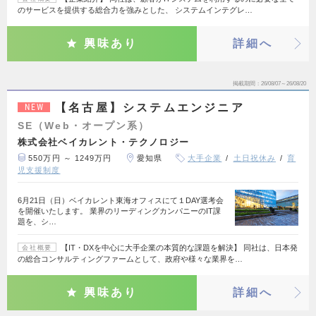
のサービスを提供する総合力を強みとした、 システムインテグレ…
興味あり
詳細へ
掲載期間
26/08/07～26/08/20
【名古屋】システムエンジニア
NEW
SE（Web・オープン系）
株式会社ベイカレント・テクノロジー
550万円 ～ 1249万円
愛知県
大手企業
土日祝休み
育
児支援制度
6月21日（日）ベイカレント東海オフィスにて１DAY選考会
を開催いたします。 業界のリーディングカンパニーのIT課
題を、シ…
【IT・DXを中心に大手企業の本質的な課題を解決】 同社は、日本発
会社概要
の総合コンサルティングファームとして、政府や様々な業界を…
興味あり
詳細へ