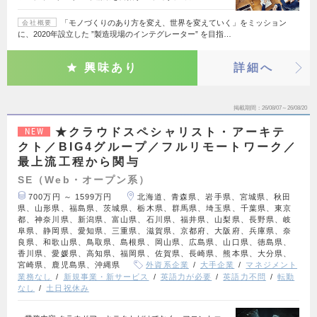
「モノづくりのあり方を変え、世界を変えていく」をミッション
会社概要
に、2020年設立した ”製造現場のインテグレーター” を目指…
興味あり
詳細へ
掲載期間
26/08/07～26/08/20
★クラウドスペシャリスト・アーキテ
NEW
クト／BIG4グループ／フルリモートワーク／
最上流工程から関与
SE（Web・オープン系）
700万円 ～ 1599万円
北海道、青森県、岩手県、宮城県、秋田
県、山形県、福島県、茨城県、栃木県、群馬県、埼玉県、千葉県、東京
都、神奈川県、新潟県、富山県、石川県、福井県、山梨県、長野県、岐
阜県、静岡県、愛知県、三重県、滋賀県、京都府、大阪府、兵庫県、奈
良県、和歌山県、鳥取県、島根県、岡山県、広島県、山口県、徳島県、
香川県、愛媛県、高知県、福岡県、佐賀県、長崎県、熊本県、大分県、
宮崎県、鹿児島県、沖縄県
外資系企業
大手企業
マネジメント
業務なし
新規事業・新サービス
英語力が必要
英語力不問
転勤
なし
土日祝休み