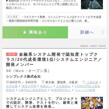
■ 業務内容 クラウドアーキテクトだけでなく、フロントエ
ンドやバックエンド、モバイルエンジニア等ご経験に応じた
幅広いポジシ…
・フルリモート勤務、コミュニケーションはチャット＋ビデオ会議
会社概要
・最新の開発端末利用可能 ・コンサルタントとともに働くため、最…
興味あり
詳細へ
掲載期間
26/08/07～26/08/20
金融系システム開発で認知度トップク
NEW
ラス/20代成長環境1位/システムエンジニア／
開発メンバー
SE（Web・オープン系）
シンプレクス株式会社
600万円 ～ 949万円
東京都、愛知県、大阪府
上場企業
大手企業
英語力不問
転勤なし
土日祝休み
3,000万円以上資金
調達済
1億円以上資金調達済
年収600万以上
フレックス勤務
システムエンジニアとして、プロジェクト
での設計、開発、テストを行い、顧客と連
携してシステム改善を推進…