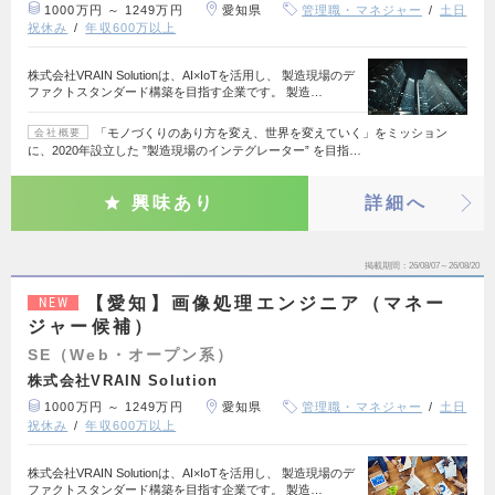
1000万円 ～ 1249万円
愛知県
管理職・マネジャー
土日
祝休み
年収600万以上
株式会社VRAIN Solutionは、AI×IoTを活用し、 製造現場のデ
ファクトスタンダード構築を目指す企業です。 製造…
「モノづくりのあり方を変え、世界を変えていく」をミッション
会社概要
に、2020年設立した ”製造現場のインテグレーター” を目指…
興味あり
詳細へ
掲載期間
26/08/07～26/08/20
【愛知】画像処理エンジニア（マネー
NEW
ジャー候補）
SE（Web・オープン系）
株式会社VRAIN Solution
1000万円 ～ 1249万円
愛知県
管理職・マネジャー
土日
祝休み
年収600万以上
株式会社VRAIN Solutionは、AI×IoTを活用し、 製造現場のデ
ファクトスタンダード構築を目指す企業です。 製造…