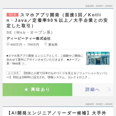
掲載期間
26/08/07～26/08/20
スマホアプリ開発（面接1回／Kotli
NEW
n・Java／定着率90％以上／大手企業との安
定した取引）
SE（Web・オープン系）
ディーピーティー株式会社
400万円 ～ 799万円
愛知県
■スマホ系アプリ開発 エンジニアとして、ご経験やご興味に
合わせて案件にアサインさせていただきます。 ■オープン
系・Web系 ソ…
【技術と人材で日本のものづくりを支えるソリューションカンパニ
会社概要
ー】 同社は1989年に設立され、情報システム、エレクトロニク…
興味あり
詳細へ
掲載期間
26/08/07～26/08/20
【AI開発エンジニア／リーダー候補】大手外