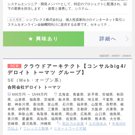
システムエンジニア・開発メンバーとして、特定のプロジェクトに配属され、以
下の業務を担当します： ・顧客と連携して、システム…
シンプレクス株式会社は、個人投資家向けのインターネット取引シ
会社概要
ステムをオンライン金融機関向けに提供する企業です。セキュリテ…
興味あり
詳細へ
掲載期間
26/08/07～26/08/20
クラウドアーキテクト【コンサルbig4/
NEW
デロイト トーマツ グループ】
SE（Web・オープン系）
合同会社デロイト トーマツ
600万円 ～ 1549万円
北海道、青森県、岩手県、宮城県、秋田
県、山形県、福島県、茨城県、栃木県、群馬県、埼玉県、千葉県、東京
都、神奈川県、新潟県、富山県、石川県、福井県、山梨県、長野県、岐
阜県、静岡県、愛知県、三重県、滋賀県、京都府、大阪府、兵庫県、奈
良県、和歌山県、鳥取県、島根県、岡山県、広島県、山口県、徳島県、
香川県、愛媛県、高知県、福岡県、佐賀県、長崎県、熊本県、大分県、
宮崎県、鹿児島県、沖縄県
英語力が必要
土日祝休み
年収600
万以上
フレックス勤務
リモートワーク可能