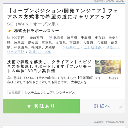
掲載期間
26/08/06～26/08/19
【オープンポジション/開発エンジニア】フェ
アネス方式Ⓡで希望の道にキャリアアップ
SE（Web・オープン系）
株式会社ラポールスター
400万円 ～ 599万円
北海道、埼玉県、千葉県、東京都、神奈川
県、岐阜県、愛知県、三重県、滋賀県、京都府、大阪府、兵庫県、奈良
県、和歌山県、福岡県、沖縄県
転勤なし
土日祝休み
リモート
ワーク可能
副業してもOK
技術で課題を解決し、クライアントのビジ
ネスを加速しサポートします【フルリモー
ト＆年休130日／案件情…
常に意識しているのは社名の由来にもなりました【信頼関係】です。 これはお
客様に対しても皆さまに対しても同じです。 大事な人を…
システムエンジニアリングサービス
会社概要
興味あり
詳細へ
掲載期間
26/08/06～26/08/19