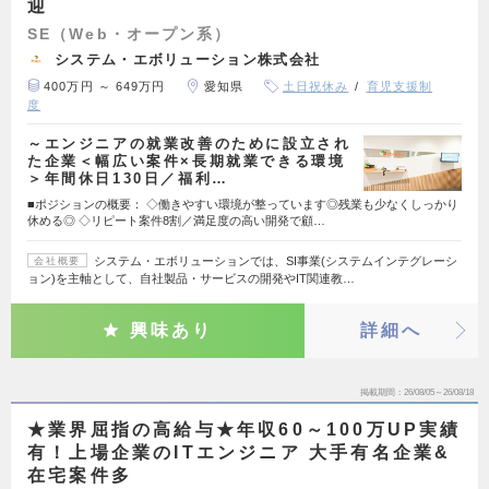
迎
SE（Web・オープン系）
システム・エボリューション株式会社
400万円 ～ 649万円
愛知県
土日祝休み
育児支援制
度
～エンジニアの就業改善のために設立され
た企業＜幅広い案件×長期就業できる環境
＞年間休日130日／福利…
■ポジションの概要： ◇働きやすい環境が整っています◎残業も少なくしっかり
休める◎ ◇リピート案件8割／満足度の高い開発で顧…
システム・エボリューションでは、SI事業(システムインテグレーシ
会社概要
ョン)を主軸として、自社製品・サービスの開発やIT関連教…
興味あり
詳細へ
掲載期間
26/08/05～26/08/18
★業界屈指の高給与★年収60～100万UP実績
有！上場企業のITエンジニア 大手有名企業&
在宅案件多