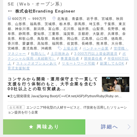
SE（Web・オープン系）
株式会社Branding Engineer
600万円 ～ 999万円
北海道、青森県、岩手県、宮城県、秋田
県、山形県、福島県、茨城県、栃木県、群馬県、埼玉県、千葉県、東京
都、神奈川県、新潟県、富山県、石川県、福井県、山梨県、長野県、岐
阜県、静岡県、愛知県、三重県、滋賀県、京都府、大阪府、兵庫県、奈
良県、和歌山県、鳥取県、島根県、岡山県、広島県、山口県、徳島県、
香川県、愛媛県、高知県、福岡県、佐賀県、長崎県、熊本県、大分県、
宮崎県、鹿児島県、沖縄県
上場企業
ベンチャー企業
管理職・
マネジャー
転勤なし
土日祝休み
3,000万円以上資金調達済
ポ
テンシャル採用（未経験可）
事業責任者
開発責任者
年収600万以
上
ストックオプションあり
リモートワーク可能
副業してもOK
育児支援制度
コンサルから開発・運用保守まで一貫して
支援を行う体制のもと、大手企業を含む5
00社以上との取引実績あ…
■主な開発環境 Java(Spring Boot)/C++/C#.net(ASP)/Python/Ruby(Ruby on…
エンジニア特化型の人材サービスと、IT技術を活用したソリューシ
会社概要
ョン提供を行う企業
興味あり
詳細へ