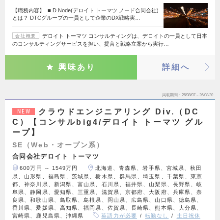
【職務内容】 ■ D.Node(デロイト トーマツ ノード合同会社)
とは？ DTCグループの一員として企業のDX戦略実…
デロイト トーマツ コンサルティングは、デロイトの一員として日本
会社概要
のコンサルティングサービスを担い、提言と戦略立案から実行…
興味あり
詳細へ
掲載期間
26/08/07～26/08/20
クラウドエンジニアリング Div.（DC
NEW
C）【コンサルbig4/デロイト トーマツ グル
ープ】
SE（Web・オープン系）
合同会社デロイト トーマツ
600万円 ～ 1549万円
北海道、青森県、岩手県、宮城県、秋田
県、山形県、福島県、茨城県、栃木県、群馬県、埼玉県、千葉県、東京
都、神奈川県、新潟県、富山県、石川県、福井県、山梨県、長野県、岐
阜県、静岡県、愛知県、三重県、滋賀県、京都府、大阪府、兵庫県、奈
良県、和歌山県、鳥取県、島根県、岡山県、広島県、山口県、徳島県、
香川県、愛媛県、高知県、福岡県、佐賀県、長崎県、熊本県、大分県、
宮崎県、鹿児島県、沖縄県
英語力が必要
転勤なし
土日祝休