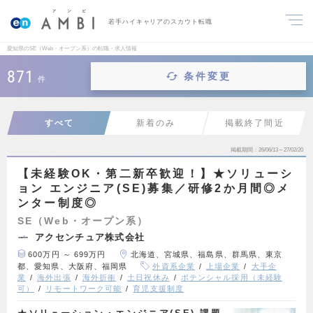
若手ハイキャリアのスカウト転職
愛知県のSE（Web・オープン系）の転職・求人情報
871
条件変更
件
すべて
新着のみ
掲載終了間近
掲載期間
26/06/13～27/02/20
【未経験OK・第二新卒歓迎！】★ソリューシ
ョン エンジニア(SE)募集／研修2か月間◎メ
ンター制度◎
SE（Web・オープン系）
アクセンチュア株式会社
600万円 ～ 699万円
北海道、宮城県、福島県、群馬県、東京
都、愛知県、大阪府、福岡県
外資系企業
上場企業
大手企
業
海外出張
海外折衝
土日祝休み
ポテンシャル採用（未経験
可）
リモートワーク可能
育児支援制度