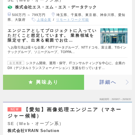
SE（Web・オープン系）
株式会社エス・エム・エス・データテック
500万円 ～ 799万円
埼玉県、千葉県、東京都、神奈川県、愛知
県、大阪府
上場企業
リモートワーク可能
エンジニアとしてプロジェクトに入ってい
ただくこと想定しています。 業務領域を
限定せず、出来る範囲でお仕…
＼お取引先は様々な企業／ NTTデータグループ、NTTドコモ、富士通、TISイン
テックグループ、ソニーグループ、TOPPA…
システム開発、運用・保守、ITコンサルティングを中心に、企業の
会社概要
DX（デジタルトランスフォーメーション）支援を行っています…
興味あり
詳細へ
掲載期間
26/08/07～26/08/20
【愛知】画像処理エンジニア（マネー
NEW
ジャー候補）
SE（Web・オープン系）
株式会社VRAIN Solution