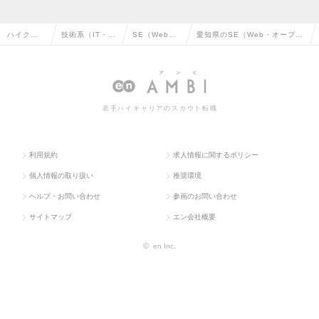
ハイクラ
技術系（IT・W
SE（Web・
愛知県のSE（Web・オープン
ス求人TO
eb・通信系）
オープン系）
系）の転職・求人情報一覧
P
若手ハイキャリアのスカウト転職
利用規約
求人情報に関するポリシー
個人情報の取り扱い
推奨環境
ヘルプ・お問い合わせ
参画のお問い合わせ
サイトマップ
エン会社概要
©
en Inc.