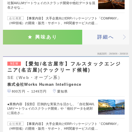
社製AI/LLMゲートウェイのスクラッチ開発や他社データを混
在させな…
【事業内容】 大手企業向けERPパッケージソフト「COMPANY」
会社概要
（HR領域）の開発・販売・サポート、HR関連サービスの提…
興味あり
詳細へ
掲載期間
26/08/06～26/08/19
【愛知/名古屋市】フルスタックエンジ
NEW
ニア(名古屋)(テックリード候補)
SE（Web・オープン系）
株式会社Works Human Intelligence
800万円 ～ 1249万円
愛知県
●業務内容 【役割】 圧倒的な実装力を活かし、「自社製AI/L
LMゲートウェイのスクラッチ開発」や「他社データを絶対
に混在さ…
【事業内容】 大手企業向けERPパッケージソフト「COMPANY」
会社概要
（HR領域）の開発・販売・サポート、HR関連サービスの提…