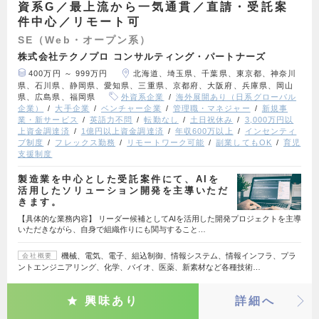
資系G／最上流から一気通貫／直請・受託案
件中心／リモート可
SE（Web・オープン系）
株式会社テクノプロ コンサルティング・パートナーズ
400万円 ～ 999万円
北海道、埼玉県、千葉県、東京都、神奈川
県、石川県、静岡県、愛知県、三重県、京都府、大阪府、兵庫県、岡山
県、広島県、福岡県
外資系企業
海外展開あり（日系グローバル
企業）
大手企業
ベンチャー企業
管理職・マネジャー
新規事
業・新サービス
英語力不問
転勤なし
土日祝休み
3,000万円以
上資金調達済
1億円以上資金調達済
年収600万以上
インセンティ
ブ制度
フレックス勤務
リモートワーク可能
副業してもOK
育児
支援制度
製造業を中心とした受託案件にて、AIを
活用したソリューション開発を主導いただ
きます。
【具体的な業務内容】 リーダー候補としてAIを活用した開発プロジェクトを主導
いただきながら、自身で組織作りにも関与すること…
機械、電気、電子、組込制御、情報システム、情報インフラ、プラ
会社概要
ントエンジニアリング、化学、バイオ、医薬、新素材など各種技術…
興味あり
詳細へ