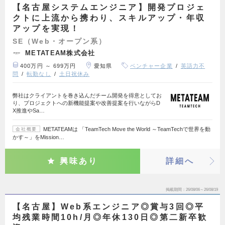
【名古屋システムエンジニア】開発プロジェ
クトに上流から携わり、スキルアップ・年収
アップを実現！
SE（Web・オープン系）
METATEAM株式会社
400万円 ～ 699万円
愛知県
ベンチャー企業
英語力不
問
転勤なし
土日祝休み
弊社はクライアントを巻き込んだチーム開発を得意としてお
り、プロジェクトへの新機能提案や改善提案を行いながらD
X推進やSa…
METATEAMは 「TeamTech Move the World ～TeamTechで世界を動
会社概要
かす～」をMission…
興味あり
詳細へ
掲載期間
26/08/06～26/08/19
【名古屋】Web系エンジニア◎賞与3回◎平
均残業時間10h/月◎年休130日◎第二新卒歓