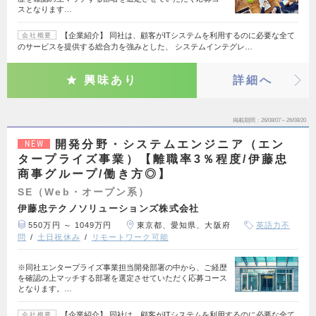
スとなります…
【企業紹介】 同社は、顧客がITシステムを利用するのに必要な全て
会社概要
のサービスを提供する総合力を強みとした、 システムインテグレ…
興味あり
詳細へ
掲載期間
26/08/07～26/08/20
開発分野・システムエンジニア（エン
NEW
タープライズ事業）【離職率3％程度/伊藤忠
商事グループ/働き方◎】
SE（Web・オープン系）
伊藤忠テクノソリューションズ株式会社
550万円 ～ 1049万円
東京都、愛知県、大阪府
英語力不
問
土日祝休み
リモートワーク可能
※同社エンタープライズ事業担当開発部署の中から、ご経歴
を確認の上マッチする部署を選定させていただく応募コース
となります。…
【企業紹介】 同社は、顧客がITシステムを利用するのに必要な全て
会社概要