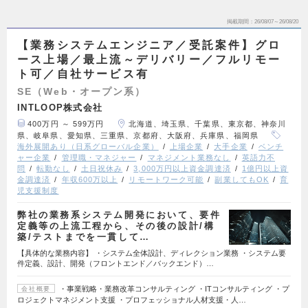
掲載期間
26/08/07～26/08/20
【業務システムエンジニア／受託案件】グロ
ース上場／最上流～デリバリー／フルリモー
ト可／自社サービス有
SE（Web・オープン系）
INTLOOP株式会社
400万円 ～ 599万円
北海道、埼玉県、千葉県、東京都、神奈川
県、岐阜県、愛知県、三重県、京都府、大阪府、兵庫県、福岡県
海外展開あり（日系グローバル企業）
上場企業
大手企業
ベンチ
ャー企業
管理職・マネジャー
マネジメント業務なし
英語力不
問
転勤なし
土日祝休み
3,000万円以上資金調達済
1億円以上資
金調達済
年収600万以上
リモートワーク可能
副業してもOK
育
児支援制度
弊社の業務系システム開発において、要件
定義等の上流工程から、その後の設計/構
築/テストまでを一貫して…
【具体的な業務内容】 ・システム全体設計、ディレクション業務 ・システム要
件定義、設計、開発（フロントエンド／バックエンド）…
・事業戦略・業務改革コンサルティング ・ITコンサルティング ・プ
会社概要
ロジェクトマネジメント支援 ・プロフェッショナル人材支援・人…