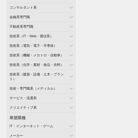
コンサルタント系
金融系専門職
不動産系専門職
技術系（IT・Web・通信系）
技術系（電気・電子・半導体）
技術系（機械・メカトロ・自動車）
技術系（化学・素材・食品・衣料）
技術系（建築・設備・土木・プラン
ト）
技術・専門職系（メディカル）
サービス・流通系
クリエイティブ系
希望業種
IT・インターネット・ゲーム
メーカー