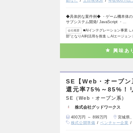
勤なし
土日祝休み
年収600万以
◆具体的な案件例◆ ・ゲーム機本体のセ
サブシステム開発/ JavaScript ・…
■AIインテグレーション事業 ∟
会社概要
部”となりAI利活⽤を推進 ∟AIエージェン
興味あ
SE【Web・オープ
還元率75%～85%！
SE（Web・オープン系）
株式会社グッドワークス
400万円 ～ 899万円
宮城県
株式公開準備
ベンチャー企業