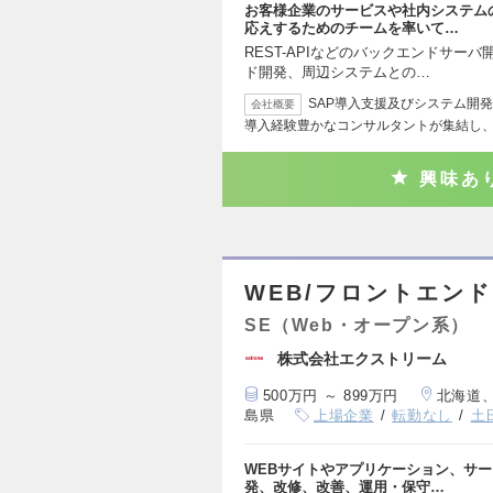
お客様企業のサービスや社内システム
応えするためのチームを率いて…
REST-APIなどのバックエンドサーバ開発
ド開発、周辺システムとの…
SAP導入支援及びシステム開発
会社概要
導入経験豊かなコンサルタントが集結し
興味あ
WEB/フロントエン
SE（Web・オープン系）
株式会社エクストリーム
500万円 ～ 899万円
北海道
島県
上場企業
転勤なし
土
WEBサイトやアプリケーション、サ
発、改修、改善、運用・保守…