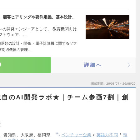
え、顧客ヒアリングや要件定義、基本設計、
ンの開発エンジニアとして、 教育機関向け
フトウェア、…
機器類の設計・開発 ・電子計算機に関するソフ
び周辺機器の管理…
り
詳細へ
掲載期間
26/08/07～26/08/20
独自のAI開発ラボ★｜チーム参画7割｜創
社
、愛知県、大阪府、福岡県
ベンチャー企業
英語力不問
転