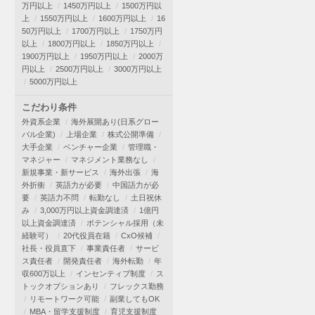
万円以上
1450万円以上
1500万円以
上
1550万円以上
1600万円以上
16
50万円以上
1700万円以上
1750万円
以上
1800万円以上
1850万円以上
1900万円以上
1950万円以上
2000万
円以上
2500万円以上
3000万円以上
5000万円以上
こだわり条件
外資系企業
海外展開あり(日系グロー
バル企業)
上場企業
株式公開準備
大手企業
ベンチャー企業
管理職・
マネジャー
マネジメント業務なし
新規事業・新サービス
海外出張
海
外折衝
英語力が必要
中国語力が必
要
英語力不問
転勤なし
土日祝休
み
3,000万円以上資金調達済
1億円
以上資金調達済
ポテンシャル採用（未
経験可）
20代役員在籍
CxO候補
社長・役員直下
事業責任者
サービ
ス責任者
開発責任者
海外転勤
年
収600万以上
インセンティブ制度
ス
トックオプションあり
フレックス勤務
リモートワーク可能
副業してもOK
MBA・留学支援制度
育児支援制度