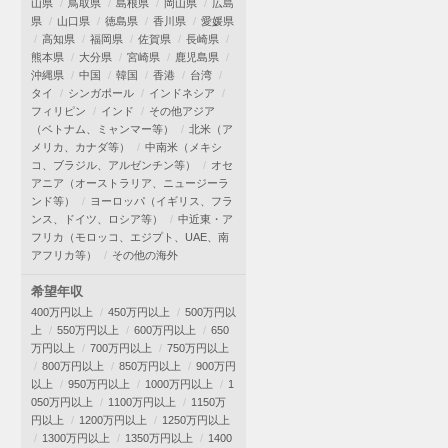
山県
鳥取県
島根県
岡山県
広島
県
山口県
徳島県
香川県
愛媛県
高知県
福岡県
佐賀県
長崎県
熊本県
大分県
宮崎県
鹿児島県
沖縄県
中国
韓国
香港
台湾
タイ
シンガポール
インドネシア
フィリピン
インド
その他アジア
（ベトナム、ミャンマー等）
北米（ア
メリカ、カナダ等）
中南米（メキシ
コ、ブラジル、アルゼンチン等）
オセ
アニア（オーストラリア、ニュージーラ
ンド等）
ヨーロッパ（イギリス、フラ
ンス、ドイツ、ロシア等）
中近東・ア
フリカ（モロッコ、エジプト、UAE、南
アフリカ等）
その他の海外
希望年収
400万円以上
450万円以上
500万円以
上
550万円以上
600万円以上
650
万円以上
700万円以上
750万円以上
800万円以上
850万円以上
900万円
以上
950万円以上
1000万円以上
1
050万円以上
1100万円以上
1150万
円以上
1200万円以上
1250万円以上
1300万円以上
1350万円以上
1400