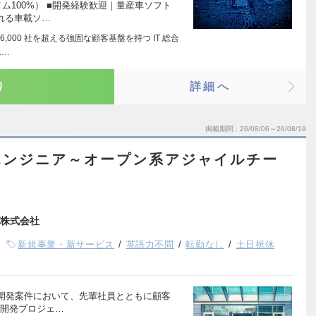
ム100%） ■開発経験歓迎｜量産車ソフト
れる車載ソ…
000 社を超える強固な顧客基盤を持つ IT 総合
ユ…
り
詳細へ
掲載期間
26/08/06～26/08/19
エンジニア～オープン系アジャイルチー
株式会社
新規事業・新サービス
英語力不問
転勤なし
土日祝休
開発案件において、先輩社員とともに顧客
ル開発プロジェ…