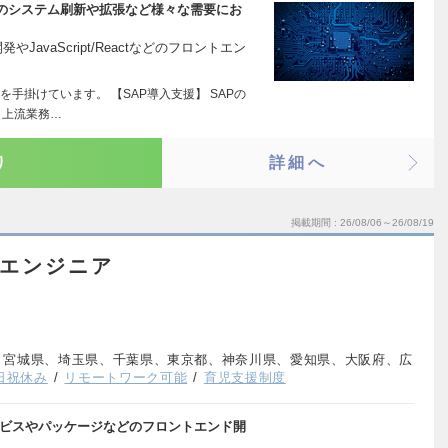
のシステム刷新や拡張など様々な需要にお
やJavaScript/Reactなどのフロントエン
を手掛けています。 【SAP導入支援】 SAPの
、上流業務…
り
詳細へ
掲載期間
26/08/06～26/08/19
ドエンジニア
、宮城県、埼玉県、千葉県、東京都、神奈川県、愛知県、大阪府、広
日祝休み
リモートワーク可能
育児支援制度
ービスやパッケージなどのフロントエンド開