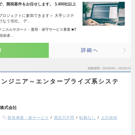
、開発案件をお任せします。 3,400社以上
プロジェクトに参加できます＞ 大手システ
行なう当社。 デ…
テクニカルサポート・運用・保守サービス事業 ■IT
■技術者…
り
詳細へ
掲載期間
26/08/06～26/08/19
エンジニア～エンタープライズ系システ
株式会社
新規事業・新サービス
英語力不問
転勤なし
土日祝休