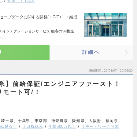
上
副業してもOK
ーブデータに関する開発/・C/C++ ・編成
AIインテグレーションサービス 顧客の”AI推進
ト…
り
詳細へ
掲載期間
26/08/07～26/08/20
ン系】前給保証/エンジニアファースト！
リモート可/！
、埼玉県、千葉県、東京都、神奈川県、愛知県、大阪府、福岡県
転勤なし
土日祝休み
年収600万以上
リモートワーク可能