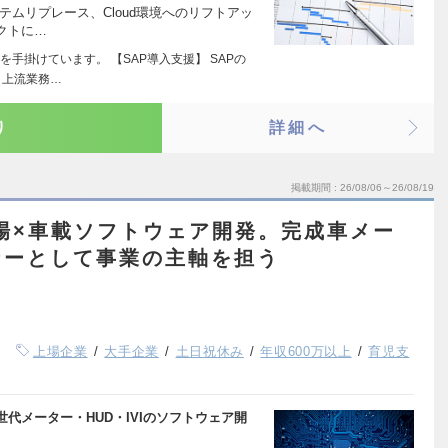
テムリプレース、Cloud環境へのリフトアッ
クトに…
を手掛けています。 【SAP導入支援】 SAPの
、上流業務…
り
詳細へ
掲載期間
26/08/06～26/08/19
場×車載ソフトウェア開発。完成車メー
ナーとして事業の主軸を担う
上場企業
大手企業
土日祝休み
年収600万以上
育児支
代メーター・HUD・IVIのソフトウェア開