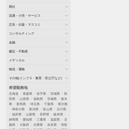
商社
流通・小売・サービス
広告・出版・マスコミ
コンサルティング
金融
建設・不動産
メディカル
物流・運輸
その他(インフラ・教育・官公庁など)
希望勤務地
北海道
青森県
岩手県
宮城県
秋
田県
山形県
福島県
茨城県
栃木
県
群馬県
埼玉県
千葉県
東京都
神奈川県
新潟県
富山県
石川県
福井県
山梨県
長野県
岐阜県
静岡県
愛知県
三重県
滋賀県
京
都府
大阪府
兵庫県
奈良県
和歌