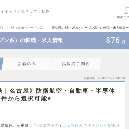
ハイキャリアのスカウト転職
初めて
系）
SE（Web・オープン系）
愛知県のSE（Web・オープン系）の転職・求人情報一
876
ープン系）の転職・求人情報
件
新着のみ
掲載終了間近
掲載期間
26/08/07～26/08/20
発｜名古屋》防衛航空・自動車・半導体
件から選択可能◉
、愛知県、三重県
英語力不問
土日祝休み
ポテンシャル採用