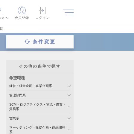
の方へ
会員登録
ログイン
覧
条件変更
その他の条件で探す
希望職種
経営・経営企画・事業企画系
管理部門系
SCM・ロジスティクス・物流・購買・
貿易系
営業系
マーケティング・販促企画・商品開発
系