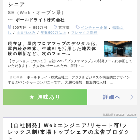
シニア
SE（Web・オープン系）
ボールドライト株式会社
800万円 ～ 999万円
東京都
ベンチャー企業
転勤な
し
土日祝休み
年収600万以上
フレックス勤務
現在は、屋内フロアマップのデジタル化、
屋内経路検索、生成AIを活用した地図体
験の刷新など、次のフェー…
【 ポジションについて 】 自社SaaS「プラチナマップ」の開発チームに参画して
いただきます。 少人数のチームのため、設計・…
ボールドライト株式会社は、デジタルビジネスを構造的にデザイン
会社概要
するDXベンチャーカンパニーです。 大胆な発想、創造的な人材、…
興味あり
詳細へ
掲載期間
26/08/05～26/08/18
【自社開発】Webエンジニア/リモート可/フ
レックス制/市場トップシェアの広告プロダク
ト