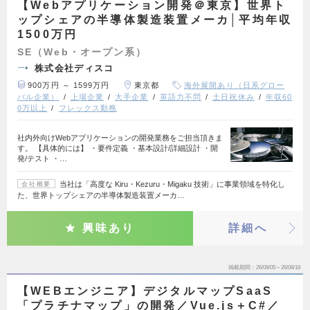
【Webアプリケーション開発＠東京】世界ト
ップシェアの半導体製造装置メーカ│平均年収
1500万円
SE（Web・オープン系）
株式会社ディスコ
900万円 ～ 1599万円
東京都
海外展開あり（日系グロー
バル企業）
上場企業
大手企業
英語力不問
土日祝休み
年収60
0万以上
フレックス勤務
社内外向けWebアプリケーションの開発業務をご担当頂きま
す。 【具体的には】 ・要件定義 ・基本設計/詳細設計 ・開
発/テスト ・…
当社は「高度な Kiru・Kezuru・Migaku 技術」に事業領域を特化し
会社概要
た、世界トップシェアの半導体製造装置メーカ…
興味あり
詳細へ
掲載期間
26/08/05～26/08/18
【WEBエンジニア】デジタルマップSaaS
「プラチナマップ」の開発／Vue.js＋C#／