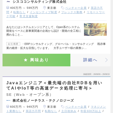
シスココンサルティング株式会社
400万円 ～ 599万円
東京都
ベンチャー企業
英語力不
問
転勤なし
インセンティブ制度
フレックス勤務
リモートワー
ク可能
育児支援制度
あなたにはシステムエンジニアとして、Open系のシステム
開発をベースに新事業関連の企画から設計・開発の全工程に
携わること…
・ERPコンサルティング、グローバル・コンサルティング 既存事
会社概要
業の維持・拡大を目指しています。 大手ユーザー様の業務シ…
興味あり
詳細へ
掲載期間
26/08/06～26/08/19
Javaエンジニア＜最先端の自社RDBを用い
てAIやIoT等の高速データ処理に寄与＞
SE（Web・オープン系）
株式会社ノーチラス・テクノロジーズ
600万円 ～ 949万円
東京都
ベンチャー企業
マネジメン
ト業務なし
英語力不問
転勤なし
土日祝休み
年収600万以上