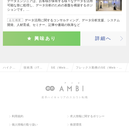
データエンジニアは、お客様が保有する様々なデータを活用
可能な形に処理し、データ分析のための基盤を構築するポジ
ションです。…
データ活用に関するコンサルティング、データ分析支援、システム
会社概要
開発、人材育成、セミナー、記事や書籍の執筆など
興味あり
詳細へ
ハイクラ
技術系（IT・
SE（Web・
フレックス勤務のSE（Web・オ
ス求人TO
Web・通信
オープン
ープン系）の転職・求人情報一覧
P
系）
系）
若手ハイキャリアのスカウト転職
利用規約
求人情報に関するポリシー
個人情報の取り扱い
推奨環境