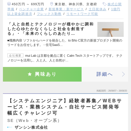
450万円 ～ 699万円
東京都、神奈川県、京都府
株式公開
準備
ベンチャー企業
新規事業・新サービス
土日祝休み
1億円
以上資金調達済
フレックス勤務
リモートワーク可能
「⼈と⾃然とテクノロジーが穏やかに調和
した⼼ゆたかなくらしと社会を創造す
る」・「未来のくらしのあたり…
■職務内容 ソフトからハードを統合した、to B/to C双方の新規プロダクト開発の
リードをお任せします。 - 住宅SaaS…
mui Lab は京都を拠点に置く Calm Tech スタートアップです。 テク
会社概要
ノロジーを活用し、人と人、人と自然が…
興味あり
詳細へ
掲載期間
26/08/07～26/08/20
【システムエンジニア】経験者募集／WEBサ
ービス・業務システム・自社サービス開発等
幅広くチャレンジ可
SE（Web・オープン系）
ザンシン株式会社