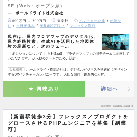
SE（Web・オープン系）
ボールドライト株式会社
600万円 ～ 799万円
東京都
ベンチャー企業
転勤な
し
土日祝休み
年収600万以上
フレックス勤務
現在は、屋内フロアマップのデジタル化、
屋内経路検索、生成AIを活用した地図体
験の刷新など、次のフェー…
【 ポジションについて 】 自社SaaS「プラチナマップ」の開発チームに参画して
いただきます。 少人数のチームのため、設計・…
ボールドライト株式会社は、デジタルビジネスを構造的にデザイン
会社概要
するDXベンチャーカンパニーです。 大胆な発想、創造的な人材、…
興味あり
詳細へ
掲載期間
26/08/05～26/08/18
【新宿駅徒歩3分】フレックス／プロダクトを
グロースさせるPHPエンジニアを募集【副業
可】