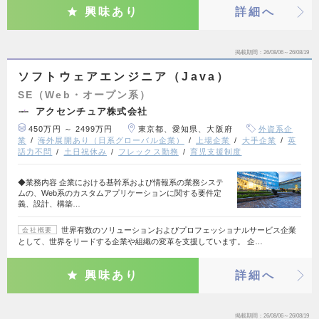
興味あり
詳細へ
掲載期間
26/08/06～26/08/19
ソフトウェアエンジニア（Java）
SE（Web・オープン系）
アクセンチュア株式会社
450万円 ～ 2499万円
東京都、愛知県、大阪府
外資系企
業
海外展開あり（日系グローバル企業）
上場企業
大手企業
英
語力不問
土日祝休み
フレックス勤務
育児支援制度
◆業務内容 企業における基幹系および情報系の業務システ
ムの、Web系のカスタムアプリケーションに関する要件定
義、設計、構築…
世界有数のソリューションおよびプロフェッショナルサービス企業
会社概要
として、世界をリードする企業や組織の変革を支援しています。 企…
興味あり
詳細へ
掲載期間
26/08/06～26/08/19