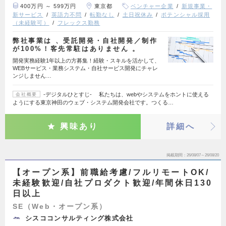
400万円 ～ 599万円
東京都
ベンチャー企業
新規事業・
新サービス
英語力不問
転勤なし
土日祝休み
ポテンシャル採用
（未経験可）
フレックス勤務
弊社事業は 、受託開発・⾃社開発／制作
が100%！客先常駐はありません 。
開発実務経験1年以上の方募集！経験・スキルを活かして、
WEBサービス・業務システム・自社サービス開発にチャレ
ンジしません…
‐デジタルひとすじ‐ 私たちは、webやシステムをホントに使える
会社概要
ようにする東京神田のウェブ・システム開発会社です。つくる…
興味あり
詳細へ
掲載期間
26/08/07～26/08/20
【オープン系】前職給考慮/フルリモートOK/
未経験歓迎/自社プロダクト歓迎/年間休日130
日以上
SE（Web・オープン系）
シスココンサルティング株式会社