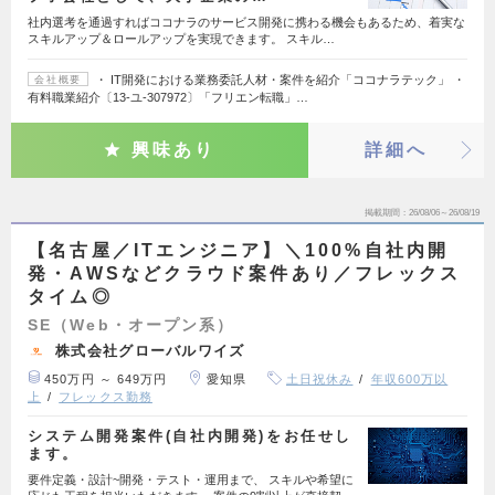
社内選考を通過すればココナラのサービス開発に携わる機会もあるため、着実な
スキルアップ＆ロールアップを実現できます。 スキル…
・ IT開発における業務委託人材・案件を紹介「ココナラテック」 ・
会社概要
有料職業紹介〔13-ユ-307972〕「フリエン転職」…
興味あり
詳細へ
掲載期間
26/08/06～26/08/19
【名古屋／ITエンジニア】＼100%自社内開
発・AWSなどクラウド案件あり／フレックス
タイム◎
SE（Web・オープン系）
株式会社グローバルワイズ
450万円 ～ 649万円
愛知県
土日祝休み
年収600万以
上
フレックス勤務
システム開発案件(自社内開発)をお任せし
ます。
要件定義・設計~開発・テスト・運用まで、 スキルや希望に