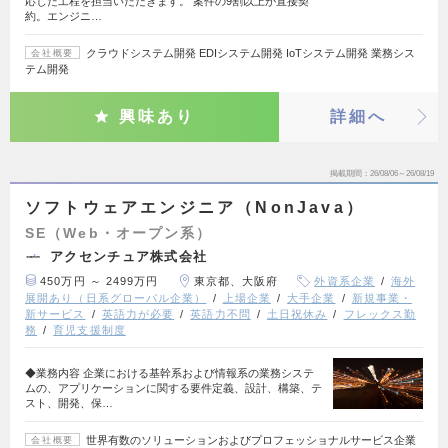
応じた工程を担当いただきます。 案件の9割以上が直接契
約。エンジニ…
クラウドシステム開発 EDIシステム開発 IoTシステム開発 業務シス
会社概要
テム開発
興味あり
詳細へ
掲載期間
26/08/06～26/08/19
ソフトウェアエンジニア（NonJava）
SE（Web・オープン系）
アクセンチュア株式会社
450万円 ～ 2499万円
東京都、大阪府
外資系企業
海外
展開あり（日系グローバル企業）
上場企業
大手企業
新規事業・
新サービス
英語力が必要
英語力不問
土日祝休み
フレックス勤
務
育児支援制度
◆業務内容 企業における基幹系および情報系の業務システ
ムの、アプリケーションに関する要件定義、設計、構築、テ
スト、開発、保…
世界有数のソリューションおよびプロフェッショナルサービス企業
会社概要