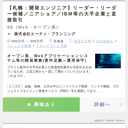
【札幌：開発エンジニア】リーダー・リーダ
ー候補／ニアショア／IBM等の大手企業と直
接取引
SE（Web・オープン系）
株式会社エーティ・プランニング
400万円 ～ 599万円
北海道
英語力不問
土日祝休み
フレックス勤務
リモートワーク可能
オープン系、Webアプリケーションシス
テム等の開発業務(要件定義～運用保守)
プライム案件や大手SI企業との直接契約案件が大部分を占め
ているため、上流工程から一貫して携わっていただけます。
これまでの…
金融、保険、公共を中心にソフトウェア開発、インフラ構築、プロ
会社概要
ジェクトマネジメント推進サービス（PMO）等を展開しており、…
興味あり
詳細へ
掲載期間
26/08/06～26/08/19