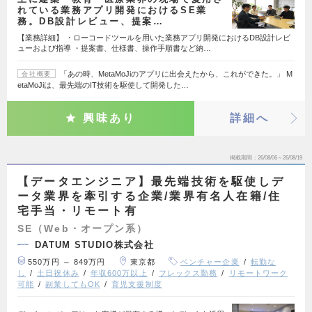
れている業務アプリ開発におけるSE業
務。DB設計レビュー、提案…
【業務詳細】 ・ローコードツールを用いた業務アプリ開発におけるDB設計レビ
ューおよび指導 ・提案書、仕様書、操作手順書など納…
「あの時、MetaMoJiのアプリに出会えたから、これができた。」 M
会社概要
etaMoJiは、最先端のIT技術を駆使して開発した…
興味あり
詳細へ
掲載期間
26/08/06～26/08/19
【データエンジニア】最先端技術を駆使しデ
ータ業界を牽引する企業/業界有名人在籍/住
宅手当・リモート有
SE（Web・オープン系）
DATUM STUDIO株式会社
550万円 ～ 849万円
東京都
ベンチャー企業
転勤な
し
土日祝休み
年収600万以上
フレックス勤務
リモートワーク
可能
副業してもOK
育児支援制度