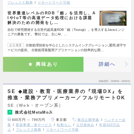
フレックス勤務
リモートワーク可能
世界最速レベルのRDB「劔」を活用し、A
IやIoT等の高速データ処理における課題
解決のための開発をし…
自社で研究開発する次世代超高速RDB「劔（Tsurugi）」を導入するJavaエンジ
ニアの募集です。 弊社では、主にAI、…
分散処理技術を中心としたシステムインテグレーション,運用,保守サ
会社概要
ービスの提供。 分散処理基盤用アプリケーションの効率的な開…
興味あり
詳細へ
掲載期間
26/08/06～26/08/19
SE ◆建設・教育・医療業界の『現場DX』を
推進・業務アプリメーカー／フルリモートOK
SE（Web・オープン系）
株式会社MetaMoJi
600万円 ～ 799万円
東京都
株式公開準備
ベンチャー企
業
新規事業・新サービス
転勤なし
土日祝休み
年収600万以
上
フレックス勤務
リモートワーク可能