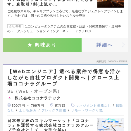
す。直取引7割(上流か…
ご経験やスキル、キャリアプランに応じて、最適なプロジェクトへアサインしま
す。 当社では、個々の目標や習得したいスキルを尊重…
1.コンピュータシステムの企画立案・設計・開発業務保守・運用等
会社概要
のトータルソリューション 2.インターネット・テクノロジー…
興味あり
詳細へ
掲載期間
26/08/06～26/08/19
【Webエンジニア】選べる案件で得意を活か
しながら自社プロダクト開発へ｜グロース上
場ココナラグループ
SE（Web・オープン系）
株式会社ココナラテック
500万円 ～ 799万円
東京都
マネジメント業務なし
転勤
なし
土日祝休み
フレックス勤務
リモートワーク可能
日本最大級のスキルマーケット「ココナ
ラ」を運営する株式会社ココナラのグルー
プ子会社として、大手企業の…