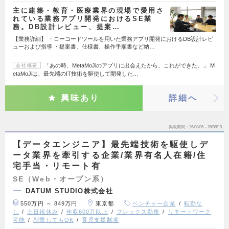
主に建築・教育・医療業界の現場で愛用さ
れている業務アプリ開発におけるSE業
務。DB設計レビュー、提案…
【業務詳細】 ・ローコードツールを用いた業務アプリ開発におけるDB設計レビ
ューおよび指導 ・提案書、仕様書、操作手順書など納…
「あの時、MetaMoJiのアプリに出会えたから、これができた。」 M
会社概要
etaMoJiは、最先端のIT技術を駆使して開発した…
興味あり
詳細へ
掲載期間
26/08/06～26/08/19
【データエンジニア】最先端技術を駆使しデ
ータ業界を牽引する企業/業界有名人在籍/住
宅手当・リモート有
SE（Web・オープン系）
DATUM STUDIO株式会社
550万円 ～ 849万円
東京都
ベンチャー企業
転勤な
し
土日祝休み
年収600万以上
フレックス勤務
リモートワーク
可能
副業してもOK
育児支援制度