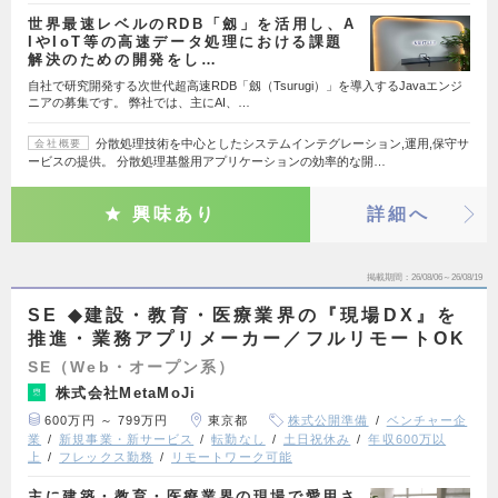
世界最速レベルのRDB「劔」を活用し、A
IやIoT等の高速データ処理における課題
解決のための開発をし…
自社で研究開発する次世代超高速RDB「劔（Tsurugi）」を導入するJavaエンジ
ニアの募集です。 弊社では、主にAI、…
分散処理技術を中心としたシステムインテグレーション,運用,保守サ
会社概要
ービスの提供。 分散処理基盤用アプリケーションの効率的な開…
興味あり
詳細へ
掲載期間
26/08/06～26/08/19
SE ◆建設・教育・医療業界の『現場DX』を
推進・業務アプリメーカー／フルリモートOK
SE（Web・オープン系）
株式会社MetaMoJi
600万円 ～ 799万円
東京都
株式公開準備
ベンチャー企
業
新規事業・新サービス
転勤なし
土日祝休み
年収600万以
上
フレックス勤務
リモートワーク可能
主に建築・教育・医療業界の現場で愛用さ