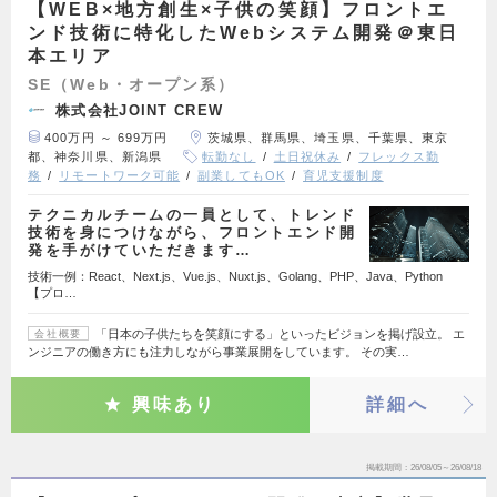
【WEB×地方創生×子供の笑顔】フロントエ
ンド技術に特化したWebシステム開発＠東日
本エリア
SE（Web・オープン系）
株式会社JOINT CREW
400万円 ～ 699万円
茨城県、群馬県、埼玉県、千葉県、東京
都、神奈川県、新潟県
転勤なし
土日祝休み
フレックス勤
務
リモートワーク可能
副業してもOK
育児支援制度
テクニカルチームの一員として、トレンド
技術を身につけながら、フロントエンド開
発を手がけていただきます…
技術一例：React、Next.js、Vue.js、Nuxt.js、Golang、PHP、Java、Python
【プロ…
「日本の子供たちを笑顔にする」といったビジョンを掲げ設立。 エ
会社概要
ンジニアの働き方にも注力しながら事業展開をしています。 その実…
興味あり
詳細へ
掲載期間
26/08/05～26/08/18