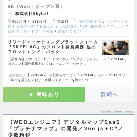
SE（Web・オープン系）
株式会社Skyfall
600万円 ～ 999万円
東京都
株式公開準備
ベンチャー企
業
英語力不問
転勤なし
土日祝休み
20代役員在籍
フレックス
勤務
リモートワーク可能
副業してもOK
リワードマーケティングプラットフォーム
『SKYFLAG』のフロント開発業務 他の
フロントエンド・バック…
【業務内容について】 リワードマーケティングプラットフォーム『SKYFLAG』
のフロント開発業務 他のフロントエンド・バック…
【SKYFLAG】 自社広告サービス『SKYFLAG』でロングCPEリワー
会社概要
ド広告を提供しており、市場シェアトップを誇るリワ…
興味あり
詳細へ
掲載期間
26/08/05～26/08/18
【WEBエンジニア】デジタルマップSaaS
「プラチナマップ」の開発／Vue.js＋C#／
少数精鋭