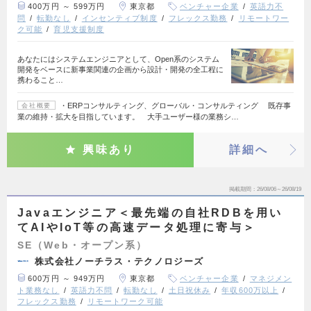
400万円 ～ 599万円
東京都
ベンチャー企業
英語力不
問
転勤なし
インセンティブ制度
フレックス勤務
リモートワー
ク可能
育児支援制度
あなたにはシステムエンジニアとして、Open系のシステム
開発をベースに新事業関連の企画から設計・開発の全工程に
携わること…
・ERPコンサルティング、グローバル・コンサルティング 既存事
会社概要
業の維持・拡大を目指しています。 大手ユーザー様の業務シ…
興味あり
詳細へ
掲載期間
26/08/06～26/08/19
Javaエンジニア＜最先端の自社RDBを用い
てAIやIoT等の高速データ処理に寄与＞
SE（Web・オープン系）
株式会社ノーチラス・テクノロジーズ
600万円 ～ 949万円
東京都
ベンチャー企業
マネジメン
ト業務なし
英語力不問
転勤なし
土日祝休み
年収600万以上
フレックス勤務
リモートワーク可能