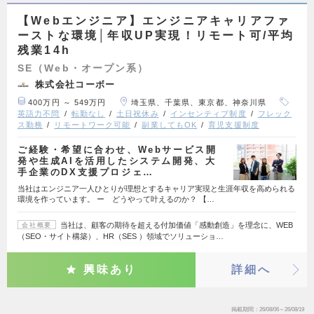
【Webエンジニア】エンジニアキャリアファ
ーストな環境│年収UP実現！リモート可/平均
残業14h
SE（Web・オープン系）
株式会社コーボー
400万円 ～ 549万円
埼玉県、千葉県、東京都、神奈川県
英語力不問
転勤なし
土日祝休み
インセンティブ制度
フレック
ス勤務
リモートワーク可能
副業してもOK
育児支援制度
ご経験・希望に合わせ、Webサービス開
発や生成AIを活用したシステム開発、大
手企業のDX支援プロジェ…
当社はエンジニア一人ひとりが理想とするキャリア実現と生涯年収を高められる
環境を作っています。 ー どうやって叶えるのか？ 【…
当社は、顧客の期待を超える付加価値「感動創造」を理念に、WEB
会社概要
（SEO・サイト構築）、HR（SES ）領域でソリューショ…
興味あり
詳細へ
掲載期間
26/08/06～26/08/19