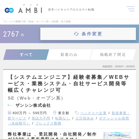
若手ハイキャリアのスカウト転職
フレックス勤務のSE（Web・オープン系）の転職・求人情報
2767
条件変更
件
すべて
新着のみ
掲載終了間近
掲載期間
26/08/07～26/08/20
【システムエンジニア】経験者募集／WEBサ
ービス・業務システム・自社サービス開発等
幅広くチャレンジ可
SE（Web・オープン系）
ザンシン株式会社
400万円 ～ 599万円
東京都
ベンチャー企業
新規事業・
新サービス
英語力不問
転勤なし
土日祝休み
ポテンシャル採用
（未経験可）
フレックス勤務
弊社事業は 、受託開発・⾃社開発／制作