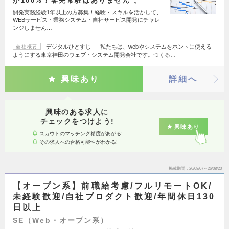
が100%！客先常駐はありません 。
開発実務経験1年以上の方募集！経験・スキルを活かして、
WEBサービス・業務システム・自社サービス開発にチャレ
ンジしません…
‐デジタルひとすじ‐ 私たちは、webやシステムをホントに使える
会社概要
ようにする東京神田のウェブ・システム開発会社です。つくる…
興味あり
詳細へ
興味のある求人に
チェックをつけよう!
興味あり
スカウトのマッチング精度があがる!
その求人への合格可能性がわかる!
掲載期間
26/08/07～26/08/20
【オープン系】前職給考慮/フルリモートOK/
未経験歓迎/自社プロダクト歓迎/年間休日130
日以上
SE（Web・オープン系）