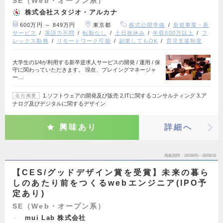
SE（Web・オープン系）
株式会社スタジオ・アルカナ
600万円 ～ 849万円
東京都
株式公開準備
新規事業・新
サービス
英語力不問
転勤なし
土日祝休み
年収600万以上
フ
レックス勤務
リモートワーク可能
副業してもOK
育児支援制度
大学生の1/4が利用する新卒逆求人サービスの開発 / 運用 / 保
守に関わっていただきます。 現在、プレイングマネージャ
ー…
1.ソフトウェアの開発及び販売 2.ITに関するコンサルティング 3.ア
会社概要
ナログ及びデジタルに関するデザイン
興味あり
詳細へ
掲載期間
26/08/05～26/08/18
【CES/グッドデザイン賞を受賞】未来の暮ら
しのあたり前をつくるwebエンジニア(IPO予
定あり)
SE（Web・オープン系）
mui Lab 株式会社