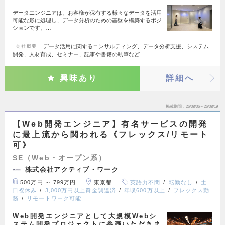
データエンジニアは、お客様が保有する様々なデータを活用
可能な形に処理し、データ分析のための基盤を構築するポジ
ションです。…
データ活用に関するコンサルティング、データ分析支援、システム
会社概要
開発、人材育成、セミナー、記事や書籍の執筆など
興味あり
詳細へ
掲載期間
26/08/06～26/08/19
【Web開発エンジニア】有名サービスの開発
に最上流から関われる《フレックス/リモート
可》
SE（Web・オープン系）
株式会社アクティブ・ワーク
500万円 ～ 799万円
東京都
英語力不問
転勤なし
土
日祝休み
3,000万円以上資金調達済
年収600万以上
フレックス勤
務
リモートワーク可能
Web開発エンジニアとして大規模Webシ
ステム開発プロジェクトに参画いただきま