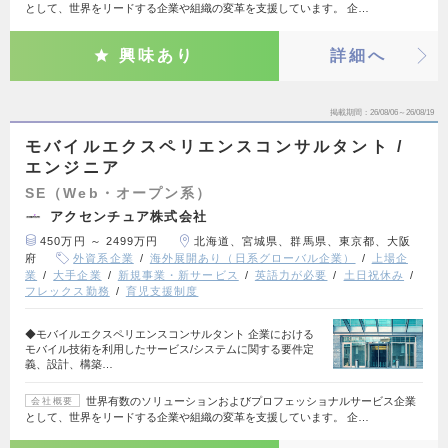
として、世界をリードする企業や組織の変革を支援しています。 企…
興味あり
詳細へ
掲載期間
26/08/06～26/08/19
モバイルエクスペリエンスコンサルタント /
エンジニア
SE（Web・オープン系）
アクセンチュア株式会社
450万円 ～ 2499万円
北海道、宮城県、群馬県、東京都、大阪
府
外資系企業
海外展開あり（日系グローバル企業）
上場企
業
大手企業
新規事業・新サービス
英語力が必要
土日祝休み
フレックス勤務
育児支援制度
◆モバイルエクスペリエンスコンサルタント 企業における
モバイル技術を利用したサービス/システムに関する要件定
義、設計、構築…
世界有数のソリューションおよびプロフェッショナルサービス企業
会社概要
として、世界をリードする企業や組織の変革を支援しています。 企…