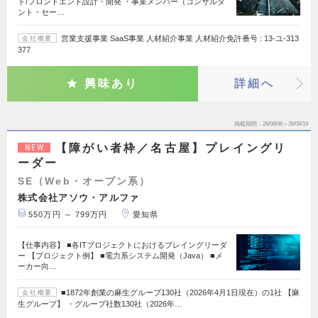
ド/フロントエンド設計・開発 ・事業メンバー（コンサルタ
ント・セー…
営業支援事業 SaaS事業 人材紹介事業 人材紹介免許番号 : 13-ユ-313
会社概要
377
興味あり
詳細へ
掲載期間
26/08/06～26/08/19
【障がい者枠／名古屋】プレイングリ
NEW
ーダー
SE（Web・オープン系）
株式会社アソウ・アルファ
550万円 ～ 799万円
愛知県
【仕事内容】 ■各ITプロジェクトにおけるプレイングリーダ
ー 【プロジェクト例】 ■電力系システム開発（Java） ■メ
ーカー向…
■1872年創業の麻生グループ130社（2026年4月1日現在）の1社 【麻
会社概要
生グループ】 ・グループ社数130社（2026年…