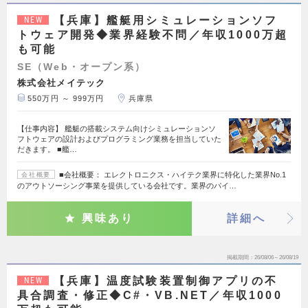
【兵庫】艦艇用シミュレーションソフ
NEW
トウェア開発◆業界経験不問／年収1000万超
も可能
SE（Web・オープン系）
株式会社メイテック
550万円 ～ 999万円
兵庫県
【仕事内容】 艦艇の搭載システム向けシミュレーションソ
フトウェアの設計およびプログラミング業務を担当していた
だきます。 ■艦…
■会社概要： エレクトロニクス・ハイテク業界に特化した業界No.1
会社概要
のアウトソーシング事業を提供している会社です。業界のパイ…
興味あり
詳細へ
掲載期間
26/08/06～26/08/19
【兵庫】温度試験装置制御アプリの不
NEW
具合調査・修正◆C#・VB.NET／年収1000