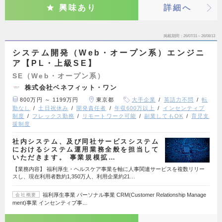
興味あり
詳細へ
掲載期間
26/07/31～26/08/13
システム開発（Web・オープン系）エンジニ
ア【PL・上級SE】
SE（Web・オープン系）
株式会社ベネフィット・ワン
800万円 ～ 1199万円
東京都
大手企業
英語力不問
転
勤なし
土日祝休み
開発責任者
年収600万以上
インセンティブ
制度
フレックス勤務
リモートワーク可能
副業してもOK
育児支
援制度
社内システム、及び同社サービスシステム
におけるシステム運用業務全般を担当して
いただきます。 事業規模拡…
【業務内容】 福利厚生・ヘルスケア事業を軸に人事関連サービスを複数リリー
スし、現在利用者数約1,350万人、利用企業約21…
福利厚生事業 パーソナル事業 CRM(Customer Relationship Manage
会社概要
ment)事業 インセンティブ事…