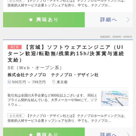
【テクノプロ・デザイン社とは】 テクノプロホールディングスは、
会社概要
技術的人材サービス企業トップシェアを誇り、中でも、テクノプロ…
興味あり
詳細へ
掲載期間
26/08/06～26/08/19
【宮城】ソフトウェアエンジニア（UI
NEW
ターン歓迎/転勤無/残業約15h/決算賞与連続
支給）
SE（Web・オープン系）
株式会社テクノプロ テクノプロ・デザイン社
500万円 ～ 799万円
東京都
取引先は全国の大手企業など800社以上ございます。 同社と
プライム契約を結んでいる、大手メーカーやSIerにて、ソフ
トウェ…
【テクノプロ・デザイン社とは】 テクノプロホールディングスは、
会社概要
技術的人材サービス企業トップシェアを誇り、中でも、テクノプロ…
興味あり
詳細へ