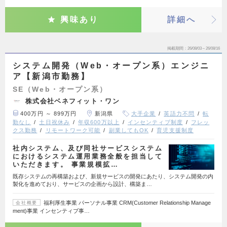
興味あり
詳細へ
掲載期間
26/08/03～26/08/16
システム開発（Web・オープン系）エンジニ
ア【新潟市勤務】
SE（Web・オープン系）
株式会社ベネフィット・ワン
400万円 ～ 899万円
新潟県
大手企業
英語力不問
転
勤なし
土日祝休み
年収600万以上
インセンティブ制度
フレッ
クス勤務
リモートワーク可能
副業してもOK
育児支援制度
社内システム、及び同社サービスシステム
におけるシステム運用業務全般を担当して
いただきます。 事業規模拡…
既存システムの再構築および、新規サービスの開発にあたり、システム開発の内
製化を進めており、サービスの企画から設計、構築ま…
福利厚生事業 パーソナル事業 CRM(Customer Relationship Manage
会社概要
ment)事業 インセンティブ事…