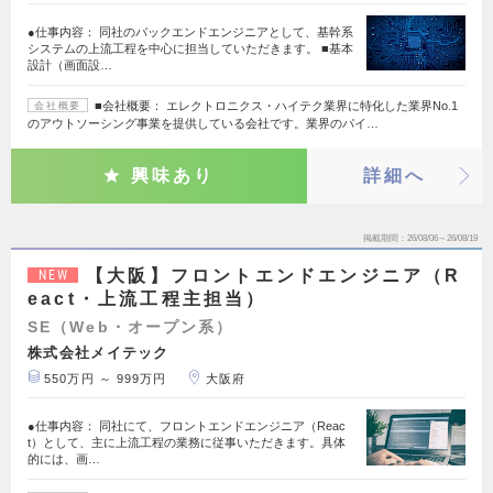
●仕事内容： 同社のバックエンドエンジニアとして、基幹系
システムの上流工程を中心に担当していただきます。 ■基本
設計（画面設…
■会社概要： エレクトロニクス・ハイテク業界に特化した業界No.1
会社概要
のアウトソーシング事業を提供している会社です。業界のパイ…
興味あり
詳細へ
掲載期間
26/08/06～26/08/19
【大阪】フロントエンドエンジニア（R
NEW
eact・上流工程主担当）
SE（Web・オープン系）
株式会社メイテック
550万円 ～ 999万円
大阪府
●仕事内容： 同社にて、フロントエンドエンジニア（Reac
t）として、主に上流工程の業務に従事いただきます。具体
的には、画…