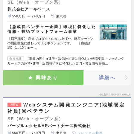
SE（Web・オープン系）
株式会社アーキベース
550万円 ～ 749万円
東京都
【急成長ベンチャー企業】環境に特化した
情報・技術プラットフォーム事業
【職務概要】 新規プロダクトの立ち上げや、既存サービス
の機能開発に携わって頂くポジションです。 【職務詳
細】 1→10フェー…
【事業内容】 ■建設・設備技術者に特化した転職支援・マッチング
会社概要
サービスの運営■建設・設備技術者に特化した専門・業界情報を発…
興味あり
詳細へ
掲載期間
26/08/06～26/08/19
Webシステム開発エンジニア(地域限定
NEW
社員)※ベテラン
SE（Web・オープン系）
パーソルエクセルHRパートナーズ株式会社
550万円 ～ 749万円
東京都
フレックス勤務