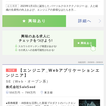
2023年1月1日に誕生した パーソルクロステクノロジー は、人と組
会社概要
織の生産性の向上および、エンジニアの多様なはたらき方…
興味あり
詳細へ
興味のある求人に
チェックをつけよう!
興味あり
スカウトのマッチング精度があがる!
その求人への合格可能性がわかる!
掲載期間
26/08/06～26/08/19
【エンジニア_Webアプリケーションエ
NEW
ンジニア】
SE（Web・オープン系）
株式会社SaleSeed
550万円 ～ 799万円
東京都
●業務概要 ・AI技術を活用した新規プロダクトのバックエン