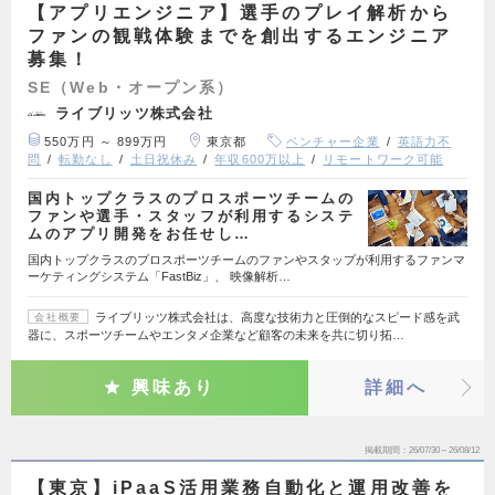
【アプリエンジニア】選手のプレイ解析から
ファンの観戦体験までを創出するエンジニア
募集！
SE（Web・オープン系）
ライブリッツ株式会社
550万円 ～ 899万円
東京都
ベンチャー企業
英語力不
問
転勤なし
土日祝休み
年収600万以上
リモートワーク可能
国内トップクラスのプロスポーツチームの
ファンや選手・スタッフが利用するシステ
ムのアプリ開発をお任せし…
国内トップクラスのプロスポーツチームのファンやスタップが利用するファンマ
ーケティングシステム「FastBiz」、 映像解析…
ライブリッツ株式会社は、高度な技術力と圧倒的なスピード感を武
会社概要
器に、スポーツチームやエンタメ企業など顧客の未来を共に切り拓…
興味あり
詳細へ
掲載期間
26/07/30～26/08/12
【東京】iPaaS活用業務自動化と運用改善を