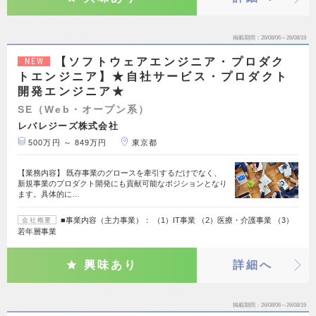
掲載期間
26/08/06～26/08/19
【ソフトウェアエンジニア・プロダク
NEW
トエンジニア】★自社サービス・プロダクト
開発エンジニア★
SE（Web・オープン系）
レバレジーズ株式会社
500万円 ～ 849万円
東京都
【業務内容】 既存事業のグロースを牽引するだけでなく、
新規事業のプロダクト開発にも貢献可能なポジションとなり
ます。具体的に…
■事業内容（主力事業）： （1）IT事業 （2）医療・介護事業 （3）
会社概要
若年層事業
興味あり
詳細へ
掲載期間
26/08/06～26/08/19