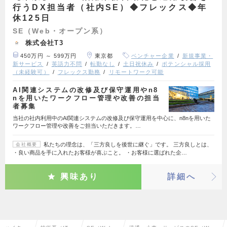
行うDX担当者（社内SE）◆フレックス◆年
休125日
SE（Web・オープン系）
株式会社T3
450万円 ～ 599万円
東京都
ベンチャー企業
新規事業・
新サービス
英語力不問
転勤なし
土日祝休み
ポテンシャル採用
（未経験可）
フレックス勤務
リモートワーク可能
AI関連システムの改修及び保守運用やn8
nを用いたワークフロー管理や改善の担当
者募集
当社の社内利用中のAI関連システムの改修及び保守運用を中心に、n8nを用いた
ワークフロー管理や改善をご担当いただきます。…
私たちの理念は、「三方良しを後世に継ぐ」です。 三方良しとは、
会社概要
・良い商品を手に入れたお客様が喜ぶこと。 ・お客様に選ばれた企…
興味あり
詳細へ