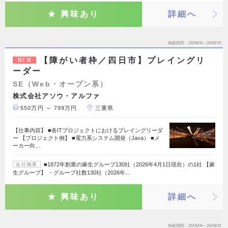
興味あり
詳細へ
掲載期間
26/08/06～26/08/19
【障がい者枠／四日市】プレイングリ
NEW
ーダー
SE（Web・オープン系）
株式会社アソウ・アルファ
550万円 ～ 799万円
三重県
【仕事内容】 ■各ITプロジェクトにおけるプレイングリーダ
ー 【プロジェクト例】 ■電力系システム開発（Java） ■メ
ーカー向…
■1872年創業の麻生グループ130社（2026年4月1日現在）の1社 【麻
会社概要
生グループ】 ・グループ社数130社（2026年…
興味あり
詳細へ
掲載期間
26/08/06～26/08/19