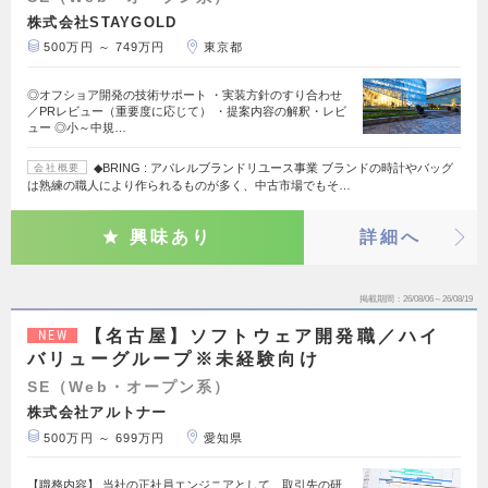
株式会社STAYGOLD
500万円 ～ 749万円
東京都
◎オフショア開発の技術サポート ・実装方針のすり合わせ
／PRレビュー（重要度に応じて） ・提案内容の解釈・レビ
ュー ◎小～中規…
◆BRING : アパレルブランドリユース事業 ブランドの時計やバッグ
会社概要
は熟練の職人により作られるものが多く、中古市場でもそ…
興味あり
詳細へ
掲載期間
26/08/06～26/08/19
【名古屋】ソフトウェア開発職／ハイ
NEW
バリューグループ※未経験向け
SE（Web・オープン系）
株式会社アルトナー
500万円 ～ 699万円
愛知県
【職務内容】 当社の正社員エンジニアとして、取引先の研