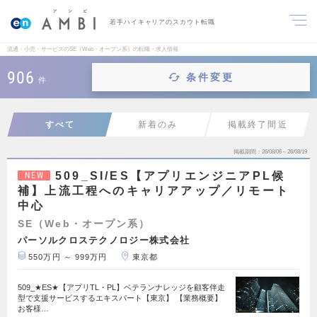
若手ハイキャリアのスカウト転職
流通・小売・サービスのSE（Web・オープン系）の転職・求人情報
906
条件変更
件
すべて
新着のみ
掲載終了間近
掲載期間
26/08/06～26/08/19
509_SI/ES【アプリエンジニアPL候
NEW
補】上流工程へのキャリアアップ／リモート
中心
SE（Web・オープン系）
パーソルクロステクノロジー株式会社
550万円 ～ 999万円
東京都
509_★ES★【アプリTL・PL】ベテランナレッジを顧客伴走
型で支援サービスするエキスパート【東京】 【業務概要】
お客様…