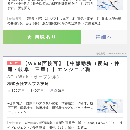
究所や開発拠点で最先端領域の研究開発業務を担当して頂き
ます。 腰を据え…
【事業内容】 1）ソフトウェア 2）電気・電子 3）機械 上記分野
会社概要
の基礎研究、設計開発、及び開発技術等の周辺業務 ・労働者派遣…
興味あり
詳細へ
掲載期間
26/08/06～26/08/19
【WEB面接可】【中部勤務（愛知・静
NEW
岡・岐阜・三重）】エンジニア職
SE（Web・オープン系）
株式会社アルプス技研
500万円 ～ 849万円
愛知県
■仕事内容： 自動車やデジタル家電、精密機器、半導体、航
空宇宙、産業機械、医療機器、建設機械などのパートナー先
にてシステム…
●技術者の派遣事業：事業許可番号 派 14-090001 ●ものづくり、技
会社概要
術プロジェクトの受託事業（開発、設計、試作、製造…