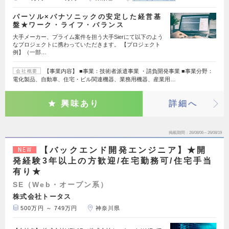
パーソル×パナソニックの安定した経営基
盤★ワーク・ライフ・バランス
大手メーカー、プライム案件を担う大手Sierにて以下のよう
なプロジェクトに携わっていただきます。 【プロジェクト
例】（一部…
【事業内容】 ■事業：技術者派遣事業 ・請負開発事業 ■事業分野：
会社概要
電化製品、自動車、住宅・ビル関連機器、業務用機器、産業用…
興味あり
詳細へ
掲載期間
26/08/06～26/08/19
【バックエンド開発エンジニア】★開
NEW
発経験3年以上の方歓迎/在宅勤務可/住宅手当
有り★
SE（Web・オープン系）
株式会社トータス
500万円 ～ 749万円
神奈川県