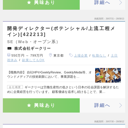
興味あり
詳細へ
掲載期間
26/07/31～26/08/13
開発ディレクター(ポテンシャル/上流工程メ
イン)[422213]
SE（Web・オープン系）
株式会社ギークリー
550万円 ～ 799万円
東京都
上場企業
転勤なし
土日
祝休み
副業してもOK
【職務内容】 自社HPやGeeklyReview、GeeklyMedia等、オ
ウンドメディアの技術刷新において、事業課題を…
ギークリーは労働生産性の低さという日本の社会課題を解決するた
会社概要
めに企業経営を行っています。 顧客価値を追求し続けることで、業…
興味あり
詳細へ
掲載期間
26/07/30～26/08/12