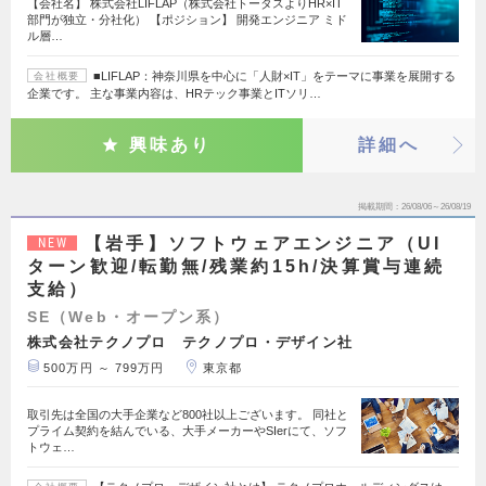
【会社名】 株式会社LIFLAP（株式会社トータスよりHR×IT
部門が独立・分社化） 【ポジション】 開発エンジニア ミド
ル層…
■LIFLAP：神奈川県を中心に「人財×IT」をテーマに事業を展開する
会社概要
企業です。 主な事業内容は、HRテック事業とITソリ…
興味あり
詳細へ
掲載期間
26/08/06～26/08/19
【岩手】ソフトウェアエンジニア（UI
NEW
ターン歓迎/転勤無/残業約15h/決算賞与連続
支給）
SE（Web・オープン系）
株式会社テクノプロ テクノプロ・デザイン社
500万円 ～ 799万円
東京都
取引先は全国の大手企業など800社以上ございます。 同社と
プライム契約を結んでいる、大手メーカーやSIerにて、ソフ
トウェ…