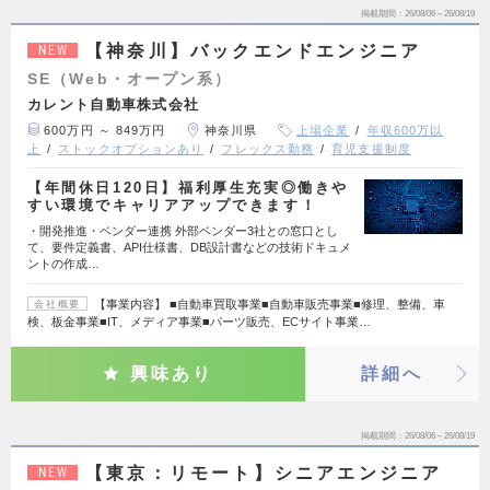
掲載期間
26/08/06～26/08/19
【神奈川】バックエンドエンジニア
NEW
SE（Web・オープン系）
カレント自動車株式会社
600万円 ～ 849万円
神奈川県
上場企業
年収600万以
上
ストックオプションあり
フレックス勤務
育児支援制度
【年間休日120日】福利厚生充実◎働きや
すい環境でキャリアアップできます！
・開発推進・ベンダー連携 外部ベンダー3社との窓口とし
て、要件定義書、API仕様書、DB設計書などの技術ドキュメ
ントの作成…
【事業内容】 ■自動車買取事業■自動車販売事業■修理、整備、車
会社概要
検、板金事業■IT、メディア事業■パーツ販売、ECサイト事業…
興味あり
詳細へ
掲載期間
26/08/06～26/08/19
【東京：リモート】シニアエンジニア
NEW