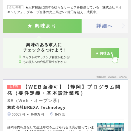
★人材採用に関する様々なサービスを提供している「株式会社ネオ
会社概要
キャリア」。グループ全体の売上高は553億円を超え、成長中。…
興味あり
詳細へ
興味のある求人に
チェックをつけよう!
興味あり
スカウトのマッチング精度があがる!
その求人への合格可能性がわかる!
掲載期間
26/08/06～26/08/19
【WEB面接可】【静岡】プログラム開
NEW
発（要件定義・基本設計業務）
SE（Web・オープン系）
株式会社BREXA Technology
600万円 ～ 849万円
静岡県
静岡県内転居なしで生涯年収を上げられる環境が整っていま