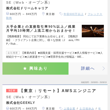
SE（Web・オープン系）
株式会社ドリームキャリア
600万円 ～ 849万円
東京都
年収600万以上
フレックス
勤務
大手企業との直接取引率90%以上／残業
月平均10時間／上流工程からおまかせ！
【職務概要】 同社にて以下業務をお任せします。 【職務詳
細】 ・クライアント企業に対し、様々な技術（J ava／PH
P／Rub…
【事業内容】 ■就職支援・採用支援サービス■求人情報サービス■人
会社概要
材紹介サービス■人材派遣サービス■理系学生向け情報誌・WE…
興味あり
詳細へ
掲載期間
26/08/06～26/08/19
【東京：リモート】AWSエンジニア
NEW
SE（Web・オープン系）
株式会社GEEKLY
600万円 ～ 849万円
東京都
上場企業
土日祝休み
年