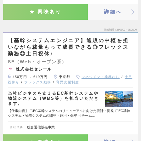
興味あり
詳細へ
掲載期間
26/08/03～26/08/16
【基幹システムエンジニア】通販の中枢を担
いながら裁量もって成長できる◎フレックス
勤務◎土日祝休♪
SE（Web・オープン系）
株式会社セシール
450万円 ～ 649万円
東京都
マネジメント業務なし
土日
祝休み
フレックス勤務
育児支援制度
当社ビジネスを支えるEC基幹システムや
物流システム（WMS等）を担当いただき
ます。
【仕事内容】 〇EC基幹システムのリニューアルに向けた設計・開発 〇EC基幹
システム・物流システムの開発・運用・保守 ⇒チーム…
総合通信販売事業
会社概要