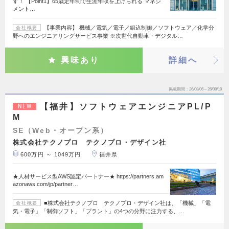
す！ 【Point1】65歳定年制で生涯年収を上げられる マネジ
メント…
【事業内容】 機械／電気／電子／組込制御／ソフトウェア／化学分
会社概要
野へのエンジニアリングサービス事業 ※次世代自動車・デジタル…
興味あり
詳細へ
掲載期間
26/08/06～26/08/19
【福井】ソフトウェアエンジニアPL/P
NEW
M
SE（Web・オープン系）
株式会社テクノプロ テクノプロ・デザイン社
600万円 ～ 1049万円
福井県
★人材サービス型AWS認定パートナー★ https://partners.am
azonaws.com/jp/partner…
■株式会社テクノプロ テクノプロ・デザイン社は、「機械」「電
会社概要
気・電子」「制御ソフト」「プラント」の4つの分野に注力する、…