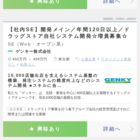
興味あり
詳細へ
掲載期間
26/08/03～26/08/16
【社内SE】開発メイン／年間120日以上／ド
ラッグストア自社システム開発☆増員募集☆
SE（Web・オープン系）
ゲンキー株式会社
450万円 ～ 499万円
東京都
上場企業
マネジメント業務
なし
転勤なし
10,000店舗出店を支えるシステム基盤の
構築、発注システムの精度向上などのシス
テム開発 ■スキルに合…
私たち「ゲンキー」は、北陸・東海を中心に400店舗以上を展開するドラッグス
トアチェーンです。現在1000店舗の展開を目指…
ドラッグストア事業を行う傘下グループ会社の経営管理及びそれに
会社概要
附帯または関連する業務
興味あり
詳細へ