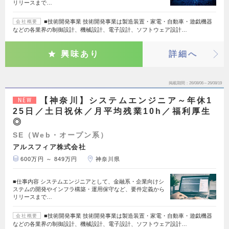
リリースまで…
■技術開発事業 技術開発事業は製造装置・家電・自動車・遊戯機器
会社概要
などの各業界の制御設計、機械設計、電子設計、ソフトウェア設計…
興味あり
詳細へ
掲載期間
26/08/06～26/08/19
【神奈川】システムエンジニア～年休1
NEW
25日／土日祝休／月平均残業10h／福利厚生
◎
SE（Web・オープン系）
アルスフィア株式会社
600万円 ～ 849万円
神奈川県
■仕事内容 システムエンジニアとして、金融系・企業向けシ
ステムの開発やインフラ構築・運用保守など、要件定義から
リリースまで…
■技術開発事業 技術開発事業は製造装置・家電・自動車・遊戯機器
会社概要
などの各業界の制御設計、機械設計、電子設計、ソフトウェア設計…