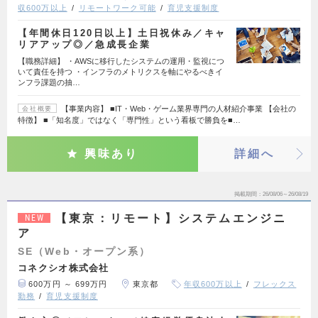
収600万以上
リモートワーク可能
育児支援制度
【年間休日120日以上】土日祝休み／キャ
リアアップ◎／急成長企業
【職務詳細】 ・AWSに移行したシステムの運用・監視につ
いて責任を持つ ・インフラのメトリクスを軸にやるべきイ
ンフラ課題の抽…
【事業内容】 ■IT・Web・ゲーム業界専門の人材紹介事業 【会社の
会社概要
特徴】 ■「知名度」ではなく「専門性」という看板で勝負を■…
興味あり
詳細へ
掲載期間
26/08/06～26/08/19
【東京：リモート】システムエンジニ
NEW
ア
SE（Web・オープン系）
コネクシオ株式会社
600万円 ～ 699万円
東京都
年収600万以上
フレックス
勤務
育児支援制度