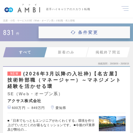
若手ハイキャリアのスカウト転職
流通・小売・サービスのSE（Web・オープン系）の転職・求人情報
831
条件変更
件
すべて
新着のみ
掲載終了間近
掲載期間
26/08/06～26/08/19
(2026年3月以降の入社枠)【名古屋】
NEW
技術幹部職（マネージャー）～マネジメント
経験を活かせる環
SE（Web・オープン系）
アクサス株式会社
600万円 ～ 849万円
愛知県
■「日本でもっともエンジニアがわくわくする」環境を作り
上げていただくのが最もなミッションです。 ■今後のIT業界
及び弊社の…