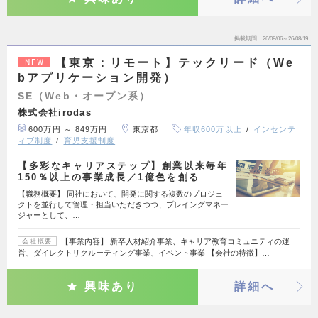
掲載期間
26/08/06～26/08/19
【東京：リモート】テックリード（We
NEW
bアプリケーション開発）
SE（Web・オープン系）
株式会社irodas
600万円 ～ 849万円
東京都
年収600万以上
インセンテ
ィブ制度
育児支援制度
【多彩なキャリアステップ】創業以来毎年
150％以上の事業成長／1億色を創る
【職務概要】 同社において、開発に関する複数のプロジェ
クトを並行して管理・担当いただきつつ、プレイングマネー
ジャーとして、…
【事業内容】 新卒人材紹介事業、キャリア教育コミュニティの運
会社概要
営、ダイレクトリクルーティング事業、イベント事業 【会社の特徴】…
興味あり
詳細へ