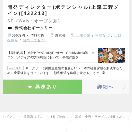
開発ディレクター(ポテンシャル/上流工程メ
イン)[422213]
SE（Web・オープン系）
株式会社ギークリー
550万円 ～ 799万円
東京都
上場企業
転勤なし
土日
祝休み
副業してもOK
【職務内容】 自社HPやGeeklyReview、GeeklyMedia等、オ
ウンドメディアの技術刷新において、事業課題を…
ギークリーは労働生産性の低さという日本の社会課題を解決するた
会社概要
めに企業経営を行っています。 顧客価値を追求し続けることで、業…
興味あり
詳細へ
ハイクラ
技術系（IT・
SE（Web・
流通・小売・サービスのSE（We
ス求人TO
Web・通信
オープン
b・オープン系）の転職・求人情報