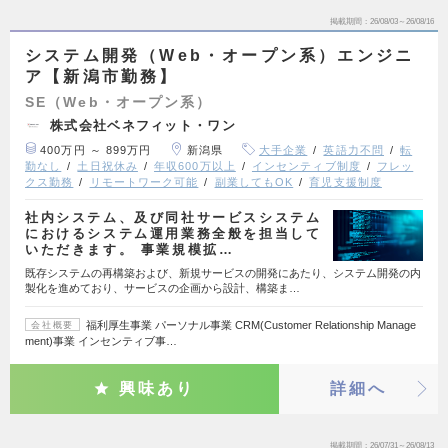
掲載期間
26/08/03～26/08/16
システム開発（Web・オープン系）エンジニ
ア【新潟市勤務】
SE（Web・オープン系）
株式会社ベネフィット・ワン
400万円 ～ 899万円
新潟県
大手企業
英語力不問
転
勤なし
土日祝休み
年収600万以上
インセンティブ制度
フレッ
クス勤務
リモートワーク可能
副業してもOK
育児支援制度
社内システム、及び同社サービスシステム
におけるシステム運用業務全般を担当して
いただきます。 事業規模拡…
既存システムの再構築および、新規サービスの開発にあたり、システム開発の内
製化を進めており、サービスの企画から設計、構築ま…
福利厚生事業 パーソナル事業 CRM(Customer Relationship Manage
会社概要
ment)事業 インセンティブ事…
興味あり
詳細へ
掲載期間
26/07/31～26/08/13