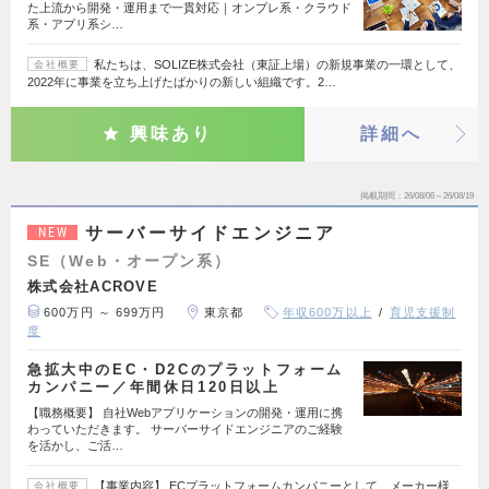
た上流から開発・運用まで一貫対応｜オンプレ系・クラウド
系・アプリ系シ…
私たちは、SOLIZE株式会社（東証上場）の新規事業の一環として、
会社概要
2022年に事業を立ち上げたばかりの新しい組織です。2…
興味あり
詳細へ
掲載期間
26/08/06～26/08/19
サーバーサイドエンジニア
NEW
SE（Web・オープン系）
株式会社ACROVE
600万円 ～ 699万円
東京都
年収600万以上
育児支援制
度
急拡大中のEC・D2Cのプラットフォーム
カンパニー／年間休日120日以上
【職務概要】 自社Webアプリケーションの開発・運用に携
わっていただきます。 サーバーサイドエンジニアのご経験
を活かし、ご活…
【事業内容】 ECプラットフォームカンパニーとして、メーカー様
会社概要