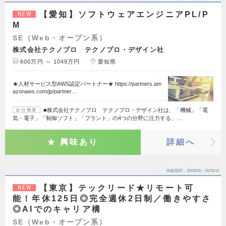
【愛知】ソフトウェアエンジニアPL/P
NEW
M
SE（Web・オープン系）
株式会社テクノプロ テクノプロ・デザイン社
600万円 ～ 1049万円
愛知県
★人材サービス型AWS認定パートナー★ https://partners.am
azonaws.com/jp/partner…
■株式会社テクノプロ テクノプロ・デザイン社は、「機械」「電
会社概要
気・電子」「制御ソフト」「プラント」の4つの分野に注力する、…
興味あり
詳細へ
掲載期間
26/08/06～26/08/19
【東京】テックリード★リモート可
NEW
能！年休125日◎完全週休2日制／働きやすさ
◎AIでのキャリア構
SE（Web・オープン系）