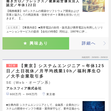
働き方◎／フレックス／健康経営優良法人
認定／年休122日
【職務概要】 IoTシステムの構築やソフトウェア開発および
営業と協力しての商談推進・技術サポート業務を担当いただ
きます。 【…
【事業内容】 ■携帯電話の卸売・販売及び携帯電話を利用したソリ
会社概要
ューションサービスの提供 【会社の特徴】 同社は、1997年に伊…
興味あり
詳細へ
掲載期間
26/08/06～26/08/19
【東京】システムエンジニア～年休125
NEW
日／土日祝休／月平均残業10h／福利厚生◎
／大手企業取引多
SE（Web・オープン系）
アルスフィア株式会社
600万円 ～ 849万円
東京都
■仕事内容 システムエンジニアとして、金融系・企業向けシ
ステムの開発やインフラ構築・運用保守など、要件定義から