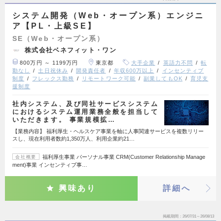
システム開発（Web・オープン系）エンジニ
ア【PL・上級SE】
SE（Web・オープン系）
株式会社ベネフィット・ワン
800万円 ～ 1199万円
東京都
大手企業
英語力不問
転
勤なし
土日祝休み
開発責任者
年収600万以上
インセンティブ
制度
フレックス勤務
リモートワーク可能
副業してもOK
育児支
援制度
社内システム、及び同社サービスシステム
におけるシステム運用業務全般を担当して
いただきます。 事業規模拡…
【業務内容】 福利厚生・ヘルスケア事業を軸に人事関連サービスを複数リリー
スし、現在利用者数約1,350万人、利用企業約21…
福利厚生事業 パーソナル事業 CRM(Customer Relationship Manage
会社概要
ment)事業 インセンティブ事…
興味あり
詳細へ
掲載期間
26/07/31～26/08/13