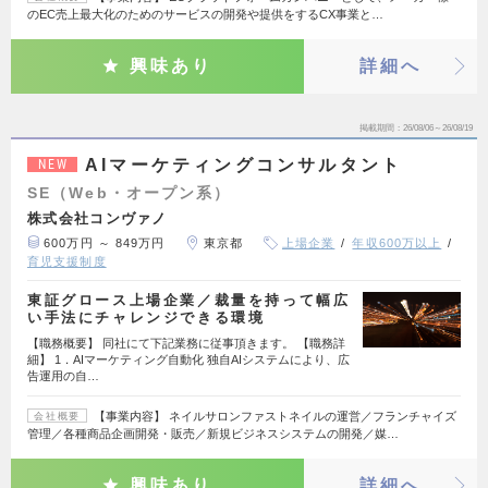
のEC売上最大化のためのサービスの開発や提供をするCX事業と…
興味あり
詳細へ
掲載期間
26/08/06～26/08/19
AIマーケティングコンサルタント
NEW
SE（Web・オープン系）
株式会社コンヴァノ
600万円 ～ 849万円
東京都
上場企業
年収600万以上
育児支援制度
東証グロース上場企業／裁量を持って幅広
い手法にチャレンジできる環境
【職務概要】 同社にて下記業務に従事頂きます。 【職務詳
細】 1．AIマーケティング自動化 独自AIシステムにより、広
告運用の自…
【事業内容】 ネイルサロンファストネイルの運営／フランチャイズ
会社概要
管理／各種商品企画開発・販売／新規ビジネスシステムの開発／媒…
興味あり
詳細へ