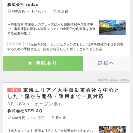
株式会社irodas
600万円 ～ 1049万円
東京都
▼募集背景 事業拡大のフェーズに入り組織体制を見直す中
で、事業運営に関わる複数システムの全面的な内製化を推進
する必要が生じ…
「1億色を創る」というビジョンのもと、“仕事を自分の幸せを実現
会社概要
するための手段と捉え、誰もが自分らしく働くことができる社会…
興味あり
詳細へ
掲載期間
26/08/06～26/08/19
東海エリア／大手自動車会社を中心と
NEW
した上流から開発・運用まで一貫対応
SE（Web・オープン系）
株式会社STELAQ
600万円 ～ 949万円
愛知県
【求人タイトル】 東海エリア／大手自動車会社を中心とし