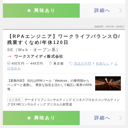
興味あり
詳細へ
掲載期間
26/07/30～26/08/12
【RPAエンジニア】ワークライフバランス◎/
残業すくなめ/年休120日
SE（Web・オープン系）
ワークスアイディ株式会社
400万円 ～ 449万円
東京都
英語力不問
転勤なし
土
日祝休み
【業務内容】 当社はRPAツール「WinActor」の黎明期から
ベンダーと連携し、豊富な知見を活かして幅広い業界のRPA
導…
データドリブンコンサルティング ビジネスプロセスコンサルティン
会社概要
グ DX HRコンサルティング デジタル人材育成
興味あり
詳細へ