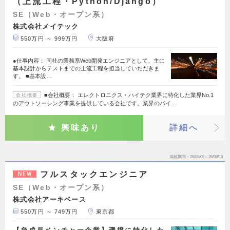
（上流工程・Python/Django）
SE（Web・オープン系）
株式会社メイテック
550万円 ～ 999万円
大阪府
●仕事内容： 同社の業務系Web開発エンジニアとして、主に
基本設計からテストまでの上流工程を担当していただきま
す。 ■基本設…
■会社概要： エレクトロニクス・ハイテク業界に特化した業界No.1
会社概要
のアウトソーシング事業を提供している会社です。業界のパイ…
興味あり
詳細へ
掲載期間
26/08/06～26/08/19
フルスタックエンジニア
NEW
SE（Web・オープン系）
株式会社アーキベース
550万円 ～ 749万円
東京都