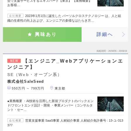
型で支援サービスするエキスパート【東京】 【業務概要】
お客様…
2023年1月1日に誕生した パーソルクロステクノロジー は、人と組
会社概要
織の生産性の向上および、エンジニアの多様なはたらき方…
興味あり
詳細へ
掲載期間
26/08/06～26/08/19
【エンジニア_Webアプリケーションエ
NEW
ンジニア】
SE（Web・オープン系）
株式会社SaleSeed
550万円 ～ 799万円
東京都
●業務概要 ・AI技術を活用した新規プロダクトのバックエン
ド/フロントエンド設計・開発 ・事業メンバー（コンサルタ
ント・セー…
営業支援事業 SaaS事業 人材紹介事業 人材紹介免許番号 : 13-ユ-313
会社概要
377