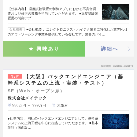
【仕事内容】 温度試験装置の制御アプリにおける不具合調
査および修正の業務を担当していただきます。 ■温度試験装
置用の制御アプ…
■会社概要： エレクトロニクス・ハイテク業界に特化した業界No.1
会社概要
のアウトソーシング事業を提供している会社です。業界のパイ…
興味あり
詳細へ
掲載期間
26/08/06～26/08/19
【大阪】バックエンドエンジニア（基
NEW
幹系システムの上流・実装・テスト）
SE（Web・オープン系）
株式会社メイテック
550万円 ～ 999万円
大阪府
●仕事内容： 同社のバックエンドエンジニアとして、基幹系
システムの上流工程を中心に担当していただきます。 ■基本
設計（画面設…