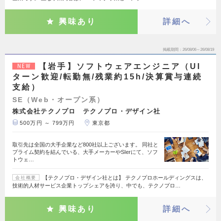
興味あり
詳細へ
掲載期間
26/08/06～26/08/19
【岩手】ソフトウェアエンジニア（UI
NEW
ターン歓迎/転勤無/残業約15h/決算賞与連続
支給）
SE（Web・オープン系）
株式会社テクノプロ テクノプロ・デザイン社
500万円 ～ 799万円
東京都
取引先は全国の大手企業など800社以上ございます。 同社と
プライム契約を結んでいる、大手メーカーやSIerにて、ソフ
トウェ…
【テクノプロ・デザイン社とは】 テクノプロホールディングスは、
会社概要
技術的人材サービス企業トップシェアを誇り、中でも、テクノプロ…
興味あり
詳細へ