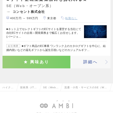
SE（Web・オープン系）
コンセント株式会社
400万円 ～ 599万円
東京都
転勤なし
■ネット上でセレクトギフトのECサイトを運営する当社にて
自社ECサイトの企画～開発業務まで幅広くお任せします。
(バージョ…
■ギフト商品のEC事業 ワンランク上のカタログギフトを中心に、結
会社概要
婚内祝いなどの返礼ギフトから誕生日祝いなどのカジュアルギフ…
興味あり
詳細へ
ハイクラ
技術系（IT・
SE（Web・
流通・小売・サービスのSE（We
ス求人TO
Web・通信
オープン
b・オープン系）の転職・求人情報
P
系）
系）
一覧