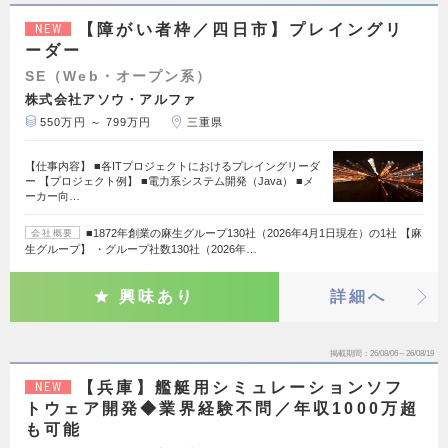
【障がい者枠／四日市】プレイングリ
NEW
ーダー
SE（Web・オープン系）
株式会社アソウ・アルファ
550万円 ～ 799万円
三重県
【仕事内容】 ■各ITプロジェクトにおけるプレイングリーダ
ー 【プロジェクト例】 ■電力系システム開発（Java） ■メ
ーカー向…
■1872年創業の麻生グループ130社（2026年4月1日現在）の1社 【麻
会社概要
生グループ】 ・グループ社数130社（2026年…
興味あり
詳細へ
掲載期間
26/08/06～26/08/19
【兵庫】艦艇用シミュレーションソフ
NEW
トウェア開発◆業界経験不問／年収1000万超
も可能