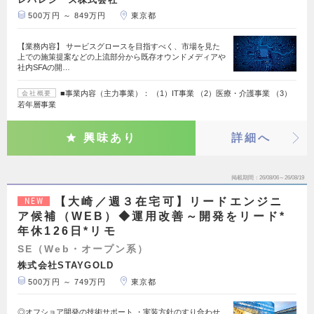
500万円 ～ 849万円
東京都
【業務内容】 サービスグロースを目指すべく、市場を見た
上での施策提案などの上流部分から既存オウンドメディアや
社内SFAの開…
■事業内容（主力事業）： （1）IT事業 （2）医療・介護事業 （3）
会社概要
若年層事業
興味あり
詳細へ
掲載期間
26/08/06～26/08/19
【大崎／週３在宅可】リードエンジニ
NEW
ア候補（WEB）◆運用改善～開発をリード*
年休126日*リモ
SE（Web・オープン系）
株式会社STAYGOLD
500万円 ～ 749万円
東京都
◎オフショア開発の技術サポート ・実装方針のすり合わせ