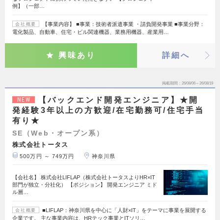
例】（一部…
【事業内容】 ■事業：技術者派遣事業 ・請負開発事業 ■事業分野：
会社概要
電化製品、自動車、住宅・ビル関連機器、業務用機器、産業用…
興味あり
詳細へ
掲載期間
26/08/06～26/08/19
【バックエンド開発エンジニア】★開
NEW
発経験3年以上の方歓迎/在宅勤務可/住宅手当
有り★
SE（Web・オープン系）
株式会社トータス
500万円 ～ 749万円
神奈川県
【会社名】 株式会社LIFLAP（株式会社トータスよりHR×IT
部門が独立・分社化） 【ポジション】 開発エンジニア ミド
ル層…
■LIFLAP：神奈川県を中心に「人財×IT」をテーマに事業を展開する
会社概要
企業です。 主な事業内容は、HRテック事業とITソリ…