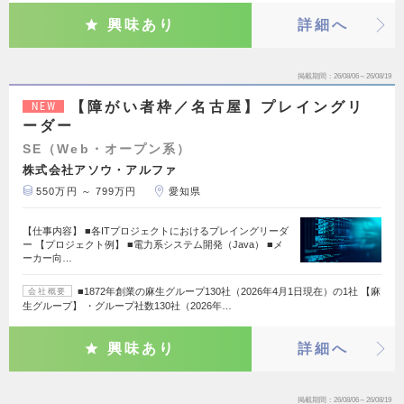
興味あり
詳細へ
掲載期間
26/08/06～26/08/19
【障がい者枠／名古屋】プレイングリ
NEW
ーダー
SE（Web・オープン系）
株式会社アソウ・アルファ
550万円 ～ 799万円
愛知県
【仕事内容】 ■各ITプロジェクトにおけるプレイングリーダ
ー 【プロジェクト例】 ■電力系システム開発（Java） ■メ
ーカー向…
■1872年創業の麻生グループ130社（2026年4月1日現在）の1社 【麻
会社概要
生グループ】 ・グループ社数130社（2026年…
興味あり
詳細へ
掲載期間
26/08/06～26/08/19