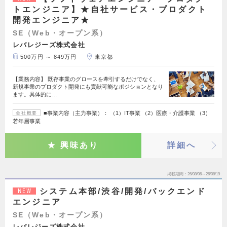
トエンジニア】★自社サービス・プロダクト
開発エンジニア★
SE（Web・オープン系）
レバレジーズ株式会社
500万円 ～ 849万円
東京都
【業務内容】 既存事業のグロースを牽引するだけでなく、
新規事業のプロダクト開発にも貢献可能なポジションとなり
ます。具体的に…
■事業内容（主力事業）： （1）IT事業 （2）医療・介護事業 （3）
会社概要
若年層事業
興味あり
詳細へ
掲載期間
26/08/06～26/08/19
システム本部/渋谷/開発/バックエンド
NEW
エンジニア
SE（Web・オープン系）
レバレジーズ株式会社