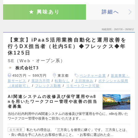
興味あり
詳細へ
掲載期間
26/07/30～26/08/12
【東京】iPaaS活用業務自動化と運用改善を
行うDX担当者（社内SE）◆フレックス◆年
休125日
SE（Web・オープン系）
株式会社T3
450万円 ～ 599万円
東京都
ベンチャー企業
新規事業・
新サービス
英語力不問
転勤なし
土日祝休み
ポテンシャル採用
（未経験可）
フレックス勤務
リモートワーク可能
AI関連システムの改修及び保守運用やn8
nを用いたワークフロー管理や改善の担当
者募集
当社の社内利用中のAI関連システムの改修及び保守運用を中心に、n8nを用いた
ワークフロー管理や改善をご担当いただきます。…
私たちの理念は、「三方良しを後世に継ぐ」です。 三方良しとは、
会社概要
・良い商品を手に入れたお客様が喜ぶこと。 ・お客様に選ばれた企…