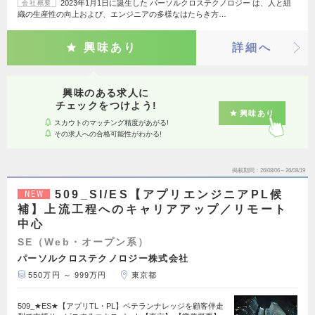
2023年1月1日に誕生した パーソルクロステクノロジー は、人と組
会社概要
織の生産性の向上および、エンジニアの多様なはたらき方…
興味あり
詳細へ
興味のある求人に
チェックをつけよう!
興味あり
スカウトのマッチング精度があがる!
その求人への合格可能性がわかる!
掲載期間
26/08/06～26/08/19
509_SI/ES【アプリエンジニアPL候
NEW
補】上流工程へのキャリアアップ／リモート
中心
SE（Web・オープン系）
パーソルクロステクノロジー株式会社
550万円 ～ 999万円
東京都
509_★ES★【アプリTL・PL】ベテランナレッジを顧客伴走