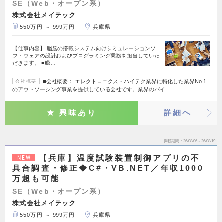
SE（Web・オープン系）
株式会社メイテック
550万円 ～ 999万円
兵庫県
【仕事内容】 艦艇の搭載システム向けシミュレーションソ
フトウェアの設計およびプログラミング業務を担当していた
だきます。 ■艦…
■会社概要： エレクトロニクス・ハイテク業界に特化した業界No.1
会社概要
のアウトソーシング事業を提供している会社です。業界のパイ…
興味あり
詳細へ
掲載期間
26/08/06～26/08/19
【兵庫】温度試験装置制御アプリの不
NEW
具合調査・修正◆C#・VB.NET／年収1000
万超も可能
SE（Web・オープン系）
株式会社メイテック
550万円 ～ 999万円
兵庫県