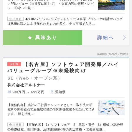
／PRレビュー（重要度に応じて） ・提案内容の解釈・レビ
ュー ◎小～中規…
◆BRING : アパレルブランドリユース事業 ブランドの時計やバッグ
会社概要
は熟練の職人により作られるものが多く、中古市場でもそ…
興味あり
詳細へ
掲載期間
26/08/06～26/08/19
【名古屋】ソフトウェア開発職／ハイ
NEW
バリューグループ※未経験向け
SE（Web・オープン系）
株式会社アルトナー
500万円 ～ 699万円
愛知県
【職務内容】 当社の正社員エンジニアとして、取引先の研
究所や開発拠点で最先端領域の研究開発業務を担当して頂き
ます。 腰を据え…
【事業内容】 1）ソフトウェア 2）電気・電子 3）機械 上記分野
会社概要
の基礎研究、設計開発、及び開発技術等の周辺業務 ・労働者派遣…