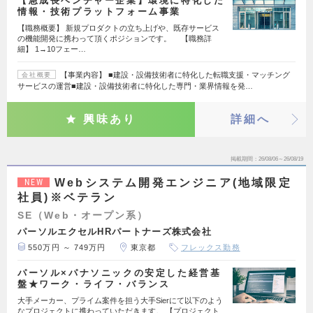
【急成長ベンチャー企業】環境に特化した
情報・技術プラットフォーム事業
【職務概要】 新規プロダクトの立ち上げや、既存サービス
の機能開発に携わって頂くポジションです。 【職務詳
細】 1→10フェー…
【事業内容】 ■建設・設備技術者に特化した転職支援・マッチング
会社概要
サービスの運営■建設・設備技術者に特化した専門・業界情報を発…
興味あり
詳細へ
掲載期間
26/08/06～26/08/19
Webシステム開発エンジニア(地域限定
NEW
社員)※ベテラン
SE（Web・オープン系）
パーソルエクセルHRパートナーズ株式会社
550万円 ～ 749万円
東京都
フレックス勤務
パーソル×パナソニックの安定した経営基
盤★ワーク・ライフ・バランス
大手メーカー、プライム案件を担う大手Sierにて以下のよう
なプロジェクトに携わっていただきます。 【プロジェクト