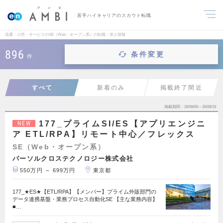
若手ハイキャリアのスカウト転職
流通・小売・サービスのSE（Web・オープン系）の転職・求人情報
896
条件変更
件
すべて
新着のみ
掲載終了間近
掲載期間
26/08/06～26/08/19
177_プライムSI/ES【アプリエンジニ
NEW
ア ETL/RPA】リモート中心／フレックス
SE（Web・オープン系）
パーソルクロステクノロジー株式会社
550万円 ～ 699万円
東京都
177_★ES★【ETL/RPA】【メンバー】プライム外販部門の
データ連携基盤・業務プロセス自動化SE 【主な業務内容】
■…