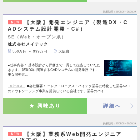
掲載期間
26/08/06～26/08/19
【大阪】開発エンジニア（製造DX・C
NEW
ADシステム設計開発・C#）
SE（Web・オープン系）
株式会社メイテック
550万円 ～ 999万円
大阪府
●仕事内容： 基本設計から評価まで一貫して担当していただ
きます。製造DXに関連するCADシステムの開発業務です。
主な開発言…
■会社概要： エレクトロニクス・ハイテク業界に特化した業界No.1
会社概要
のアウトソーシング事業を提供している会社です。業界のパイ…
興味あり
詳細へ
掲載期間
26/08/06～26/08/19
【大阪】業務系Web開発エンジニア
NEW