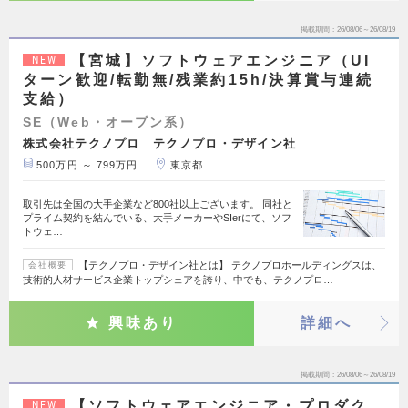
掲載期間
26/08/06～26/08/19
【宮城】ソフトウェアエンジニア（UI
NEW
ターン歓迎/転勤無/残業約15h/決算賞与連続
支給）
SE（Web・オープン系）
株式会社テクノプロ テクノプロ・デザイン社
500万円 ～ 799万円
東京都
取引先は全国の大手企業など800社以上ございます。 同社と
プライム契約を結んでいる、大手メーカーやSIerにて、ソフ
トウェ…
【テクノプロ・デザイン社とは】 テクノプロホールディングスは、
会社概要
技術的人材サービス企業トップシェアを誇り、中でも、テクノプロ…
興味あり
詳細へ
掲載期間
26/08/06～26/08/19
【ソフトウェアエンジニア・プロダク
NEW