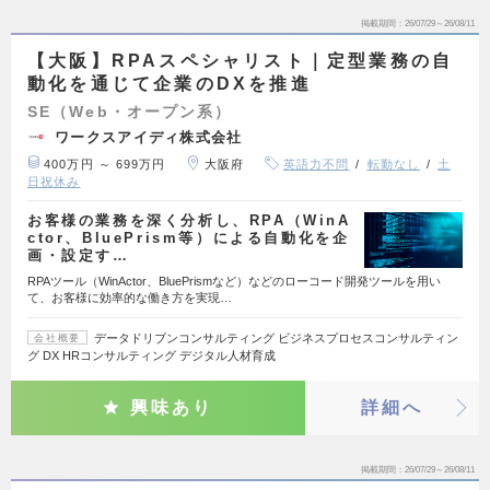
掲載期間
26/07/29～26/08/11
【大阪】RPAスペシャリスト｜定型業務の自
動化を通じて企業のDXを推進
SE（Web・オープン系）
ワークスアイディ株式会社
400万円 ～ 699万円
大阪府
英語力不問
転勤なし
土
日祝休み
お客様の業務を深く分析し、RPA（WinA
ctor、BluePrism等）による自動化を企
画・設定す…
RPAツール（WinActor、BluePrismなど）などのローコード開発ツールを用い
て、お客様に効率的な働き方を実現…
データドリブンコンサルティング ビジネスプロセスコンサルティン
会社概要
グ DX HRコンサルティング デジタル人材育成
興味あり
詳細へ
掲載期間
26/07/29～26/08/11