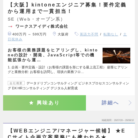
【大阪】kintoneエンジニア募集！要件定義
から運用まで一貫担当！
SE（Web・オープン系）
ワークスアイディ株式会社
400万円 ～ 599万円
大阪府
英語力不問
転勤なし
土
日祝休み
お客様の業務課題をヒアリングし、kinto
neの設計・開発、JavaScript等での機
能拡張から運…
1. 企画・要件定義・設計（お客様の課題を形にする最上流工程） 顧客ヒアリン
グと業務分析: お客様を訪問し、現状の業務フロ…
データドリブンコンサルティング ビジネスプロセスコンサルティン
会社概要
グ DX HRコンサルティング デジタル人材育成
興味あり
詳細へ
掲載期間
26/07/28～26/08/10
【WEBエンジニア/マネージャー候補】 ★E
Cサイト企画立案業務にも携われる★