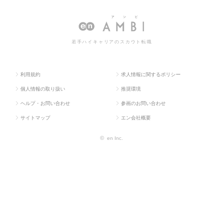
ラス求
T・Web・
（IT・Web・
技術系（IT・Web・通信系）の転
人TOP
通信系）
通信系）
職・求人情報一覧
若手ハイキャリアのスカウト転職
利用規約
求人情報に関するポリシー
個人情報の取り扱い
推奨環境
ヘルプ・お問い合わせ
参画のお問い合わせ
サイトマップ
エン会社概要
©
en Inc.