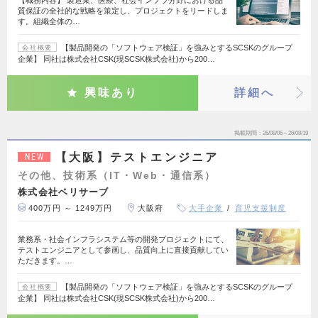
質保証の全社的な戦略を策定し、プロジェクトをリードしま
す。組織全体の…
【製品開発の「ソフトウェア検証」を強みとするSCSKのグループ
会社概要
企業】 同社は株式会社CSK(現SCSK株式会社)から200…
興味あり
詳細へ
掲載期間
26/08/06～26/08/19
【大阪】テストエンジニア
NEW
その他、技術系（IT・Web・通信系）
株式会社ベリサーブ
400万円 ～ 1249万円
大阪府
大手企業
育児支援制度
業務系・社会インフラシステム等の開発プロジェクトにて、
テストエンジニアとして参画し、品質向上に直接貢献してい
ただきます。…
【製品開発の「ソフトウェア検証」を強みとするSCSKのグループ
会社概要
企業】 同社は株式会社CSK(現SCSK株式会社)から200…