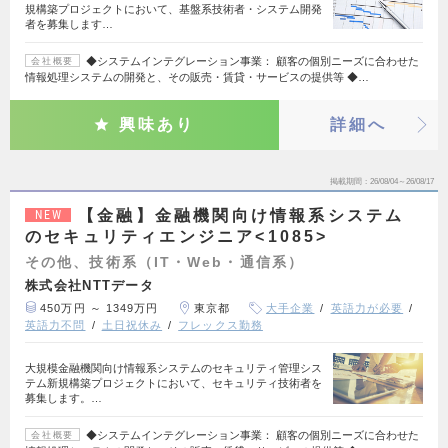
規構築プロジェクトにおいて、基盤系技術者・システム開発
者を募集します…
◆システムインテグレーション事業： 顧客の個別ニーズに合わせた
会社概要
情報処理システムの開発と、その販売・賃貸・サービスの提供等 ◆…
興味あり
詳細へ
掲載期間
26/08/04～26/08/17
【金融】金融機関向け情報系システム
NEW
のセキュリティエンジニア<1085>
その他、技術系（IT・Web・通信系）
株式会社NTTデータ
450万円 ～ 1349万円
東京都
大手企業
英語力が必要
英語力不問
土日祝休み
フレックス勤務
大規模金融機関向け情報系システムのセキュリティ管理シス
テム新規構築プロジェクトにおいて、セキュリティ技術者を
募集します。…
◆システムインテグレーション事業： 顧客の個別ニーズに合わせた
会社概要