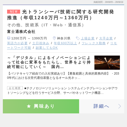
掲載期間
26/08/05～26/08/18
光トランシーバ技術に関する研究開発
NEW
推進（年収1240万円～1360万円）
その他、技術系（IT・Web・通信系）
富士通株式会社
1200万円 ～ 1399万円
神奈川県
上場企業
大手企業
英語力が必要
土日祝休み
年収600万以上
フレックス勤務
リモ
ートワーク可能
副業してもOK
～「デジタル」によるイノベーションによ
って社会に変革をもたらし、世界をより持
続可能にしていく～ 国内…
【パソナキャリア経由での入社実績あり】【募集範囲と具体的業務内容】 ・203
0年代における次世代通信基盤となるオール光ネッ…
■テクノロジーソリューション システムインテグレーションやアウ
会社概要
トソーシングなどを行うサービス分野、サーバやネットワーク機器…
興味あり
詳細へ