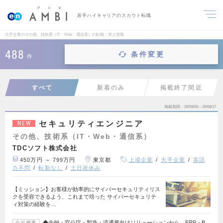
若手ハイキャリアのスカウト転職
大手企業のその他、技術系（IT・Web・通信系）の転職・求人情報
488
条件変更
件
すべて
新着のみ
掲載終了間近
掲載期間
26/08/04～26/08/17
セキュリティエンジニア
NEW
その他、技術系（IT・Web・通信系）
TDCソフト株式会社
450万円 ～ 799万円
東京都
上場企業
大手企業
英語
力不問
転勤なし
土日祝休み
【ミッション】お客様が効率的にサイバーセキュリティリス
クを受容できるよう、これまで培った サイバーセキュリテ
ィ対策の経験を…
◆金融・官公庁・製造・流通業向けソリューションから、ERP・B
会社概要