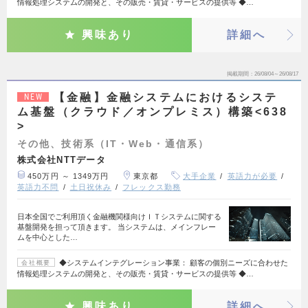
情報処理システムの開発と、その販売・賃貸・サービスの提供等 ◆…
興味あり
詳細へ
掲載期間
26/08/04～26/08/17
【金融】金融システムにおけるシステ
NEW
ム基盤（クラウド／オンプレミス）構築<638
>
その他、技術系（IT・Web・通信系）
株式会社NTTデータ
450万円 ～ 1349万円
東京都
大手企業
英語力が必要
英語力不問
土日祝休み
フレックス勤務
日本全国でご利用頂く金融機関様向けＩＴシステムに関する
基盤開発を担って頂きます。 当システムは、メインフレー
ムを中心とした…
◆システムインテグレーション事業： 顧客の個別ニーズに合わせた
会社概要
情報処理システムの開発と、その販売・賃貸・サービスの提供等 ◆…
興味あり
詳細へ