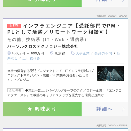
掲載期間
26/08/04～26/08/17
インフラエンジニア【受託部門でPM・
NEW
PLとして活躍／リモートワーク相談可】
その他、技術系（IT・Web・通信系）
パーソルクロステクノロジー株式会社
450万円 ～ 699万円
東京都
大手企業
英語力不問
転
勤なし
土日祝休み
当社の保有する受託プロジェクトにて、ITインフラ領域のプ
ロジェクトマネジメント業務・SE業務をお任せいたしま
す。 <プロジ…
◆東証一部上場パーソルグループのテクノロジー企業！『エンジニ
会社概要
アファースト』で希望のキャリアステップを優先する環境と企業方…
興味あり
詳細へ
掲載期間
26/08/04～26/08/17