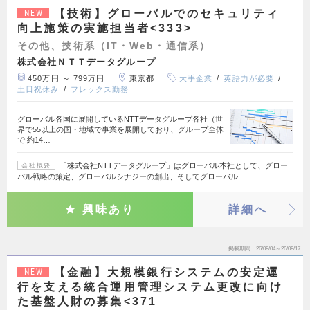
【技術】グローバルでのセキュリティ
NEW
向上施策の実施担当者<333>
その他、技術系（IT・Web・通信系）
株式会社ＮＴＴデータグループ
450万円 ～ 799万円
東京都
大手企業
英語力が必要
土日祝休み
フレックス勤務
グローバル各国に展開しているNTTデータグループ各社（世
界で55以上の国・地域で事業を展開しており、グループ全体
で 約14…
「株式会社NTTデータグループ」はグローバル本社として、グロー
会社概要
バル戦略の策定、グローバルシナジーの創出、そしてグローバル…
興味あり
詳細へ
掲載期間
26/08/04～26/08/17
【金融】大規模銀行システムの安定運
NEW
行を支える統合運用管理システム更改に向け
た基盤人財の募集<371