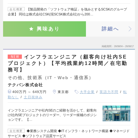
【製品開発の「ソフトウェア検証」を強みとするSCSKのグループ
会社概要
企業】 同社は株式会社CSK(現SCSK株式会社)から200…
興味あり
詳細へ
掲載期間
26/08/04～26/08/17
インフラエンジニア（顧客向け社内SE
NEW
プロジェクト）【平均残業約12時間／在宅勤
務可】
その他、技術系（IT・Web・通信系）
テクバン株式会社
400万円 ～ 649万円
東京都
大手企業
英語力不問
転
勤なし
土日祝休み
インフラエンジニアや社内SEのご経験を活かして、顧客向
け社内SEプロジェクトのリーダー、リーダー候補のポジシ
ョンです。 【…
◆業務システム開発 ◆ITインフラ・ネットワーク構築 ◆マネージド
会社概要
サービス ◆ソフトウェア品質サービス