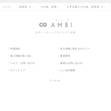
ハイクラ
技術系（I
その他、技術系
大手企業のその他、技術系（I
ス求人T
T・Web・通
（IT・Web・通
T・Web・通信系）の転職・求
OP
信系）
信系）
人情報一覧
若手ハイキャリアのスカウト転職
利用規約
求人情報に関するポリシー
個人情報の取り扱い
推奨環境
ヘルプ・お問い合わせ
参画のお問い合わせ
サイトマップ
エン会社概要
©
en Inc.