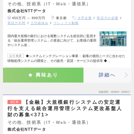
その他、技術系（IT・Web・通信系）
株式会社NTTデータ
450万円 ～ 899万円
東京都
大手企業
英語力が必要
英語力不問
土日祝休み
フレックス勤務
国内最大規模の銀行における複数システムを総合的に監視す
る「統合運用管理システム」の更改に向けて、お客様の運用
やシステム改…
◆システムインテグレーション事業： 顧客の個別ニーズに合わせた
会社概要
情報処理システムの開発と、その販売・賃貸・サービスの提供等 ◆…
興味あり
詳細へ
掲載期間
26/08/04～26/08/17
【金融】大規模銀行システムの安定運
NEW
行を支える統合運用管理システム更改基盤人
財の募集<371>
その他、技術系（IT・Web・通信系）
株式会社NTTデータ