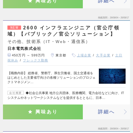
興味あり
詳細へ
掲載期間
26/08/04～26/08/17
2600 インフラエンジニア（官公庁領
NEW
域）【パブリック／官公ソリューション】
その他、技術系（IT・Web・通信系）
日本電気株式会社
450万円 ～ 599万円
東京都
上場企業
大手企業
土日
祝休み
フレックス勤務
【職務内容】 総務省、警察庁、厚生労働省、国土交通省を
はじめとした主要省庁向けの各種ソリューションのプロジェ
クトマネジメン…
◆社会公共事業 地方公共団体、医療機関、電力会社などに向け、IT
会社概要
システムやネットワークシステムなどを提供するとともに、日本…
興味あり
詳細へ
掲載期間
26/08/04～26/08/17