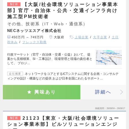
【大阪/社会環境ソリューション事業本
NEW
部】官庁・自治体・公共・交通インフラ向け
施工型PM技術者
その他、技術系（IT・Web・通信系）
NECネッツエスアイ株式会社
450万円 ～ 749万円
大阪府
上場企業
大手企業
土日
祝休み
フレックス勤務
行政マーケット（官庁・自治体・交通・公益）おいて、 提
案から見積積算、SI・工事設計、現場管理と現場の責任者と
して、 プロジ…
ネットワークをコアとするICTシステムに関する企画・コンサルテ
会社概要
ィングや設計・構築などの提供 および日本全国にわたるサポート…
興味あり
詳細へ
掲載期間
26/08/04～26/08/17
21123【東京・大阪/社会環境ソリュー
NEW
ション事業本部】ビルソリューションエンジ