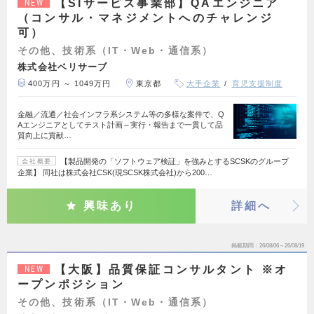
【SIサービス事業部】QAエンジニア
NEW
（コンサル・マネジメントへのチャレンジ
可）
その他、技術系（IT・Web・通信系）
株式会社ベリサーブ
400万円 ～ 1049万円
東京都
大手企業
育児支援制度
金融／流通／社会インフラ系システム等の多様な案件で、Q
Aエンジニアとしてテスト計画～実行・報告まで一貫して品
質向上に貢献…
【製品開発の「ソフトウェア検証」を強みとするSCSKのグループ
会社概要
企業】 同社は株式会社CSK(現SCSK株式会社)から200…
興味あり
詳細へ
掲載期間
26/08/06～26/08/19
【大阪】品質保証コンサルタント ※オ
NEW
ープンポジション
その他、技術系（IT・Web・通信系）