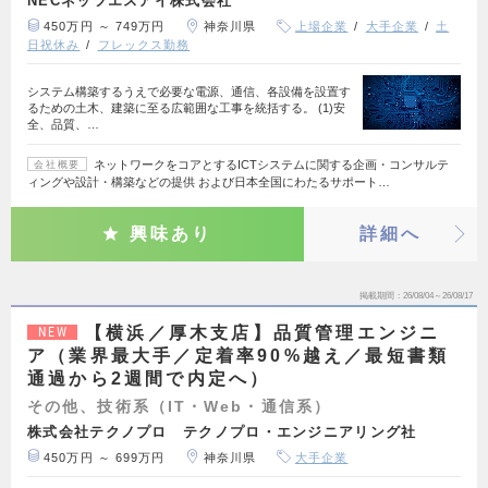
NECネッツエスアイ株式会社
450万円 ～ 749万円
神奈川県
上場企業
大手企業
土
日祝休み
フレックス勤務
システム構築するうえで必要な電源、通信、各設備を設置す
るための土木、建築に至る広範囲な工事を統括する。 (1)安
全、品質、…
ネットワークをコアとするICTシステムに関する企画・コンサルテ
会社概要
ィングや設計・構築などの提供 および日本全国にわたるサポート…
興味あり
詳細へ
掲載期間
26/08/04～26/08/17
【横浜／厚木支店】品質管理エンジニ
NEW
ア（業界最大手／定着率90%越え／最短書類
通過から2週間で内定へ）
その他、技術系（IT・Web・通信系）
株式会社テクノプロ テクノプロ・エンジニアリング社
450万円 ～ 699万円
神奈川県
大手企業