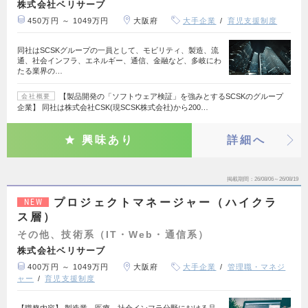
株式会社ベリサーブ
450万円 ～ 1049万円
大阪府
大手企業
育児支援制度
同社はSCSKグループの一員として、モビリティ、製造、流
通、社会インフラ、エネルギー、通信、金融など、多岐にわ
たる業界の…
【製品開発の「ソフトウェア検証」を強みとするSCSKのグループ
会社概要
企業】 同社は株式会社CSK(現SCSK株式会社)から200…
興味あり
詳細へ
掲載期間
26/08/06～26/08/19
プロジェクトマネージャー（ハイクラ
NEW
ス層）
その他、技術系（IT・Web・通信系）
株式会社ベリサーブ
400万円 ～ 1049万円
大阪府
大手企業
管理職・マネジ
ャー
育児支援制度
【職務内容】 製造業、医療、社会インフラ分野における品