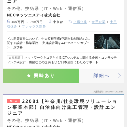
ニア
その他、技術系（IT・Web・通信系）
NECネッツエスアイ株式会社
450万円 ～ 749万円
東京都
上場企業
大手企業
土日
祝休み
フレックス勤務
ビル新築案件において、中央監視設備(空調自動制御含む)に
関する設計・構築業務。 実施設計図を基にゼネコン/サブコ
ン、及び各…
ネットワークをコアとするICTシステムに関する企画・コンサルテ
会社概要
ィングや設計・構築などの提供 および日本全国にわたるサポート…
興味あり
詳細へ
掲載期間
26/08/04～26/08/17
22081【神奈川/社会環境ソリューショ
NEW
ン事業本部】自治体向け施工管理・設計エン
ジニア
その他、技術系（IT・Web・通信系）