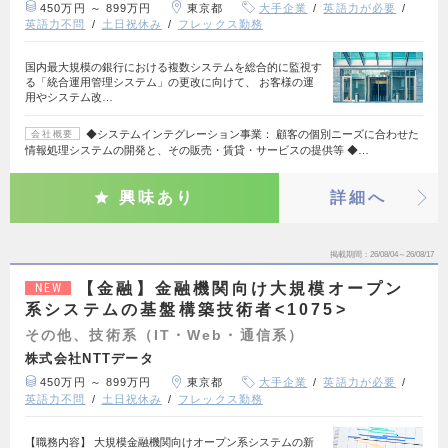
450万円 ～ 899万円
東京都
大手企業
英語力が必要
英語力不問
土日祝休み
フレックス勤務
国内最大規模の銀行における複数システムを総合的に監視す
る「統合運用管理システム」の更改に向けて、 お客様の運
用やシステム改…
◆システムインテグレーション事業： 顧客の個別ニーズに合わせた
会社概要
情報処理システムの開発と、その販売・賃貸・サービスの提供等 ◆…
興味あり
詳細へ
掲載期間
26/08/04～26/08/17
【金融】金融機関向け大規模オープン
NEW
系システムの基盤構築技術者<1075>
その他、技術系（IT・Web・通信系）
株式会社NTTデータ
450万円 ～ 899万円
東京都
大手企業
英語力が必要
英語力不問
土日祝休み
フレックス勤務
【職務内容】 大規模金融機関向けオープン系システムの新