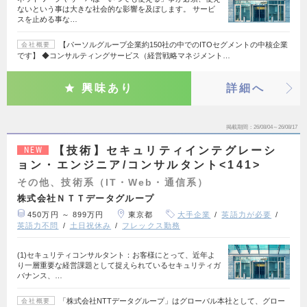
ないという事は大きな社会的な影響を及ぼします。 サービ
スを止める事な…
【パーソルグループ企業約150社の中でのITOセグメントの中核企業
会社概要
です】 ◆コンサルティングサービス（経営戦略マネジメント…
興味あり
詳細へ
掲載期間
26/08/04～26/08/17
【技術】セキュリティインテグレーシ
NEW
ョン・エンジニア/コンサルタント<141>
その他、技術系（IT・Web・通信系）
株式会社ＮＴＴデータグループ
450万円 ～ 899万円
東京都
大手企業
英語力が必要
英語力不問
土日祝休み
フレックス勤務
(1)セキュリティコンサルタント：お客様にとって、近年よ
り一層重要な経営課題として捉えられているセキュリティガ
バナンス、…
「株式会社NTTデータグループ」はグローバル本社として、グロー
会社概要