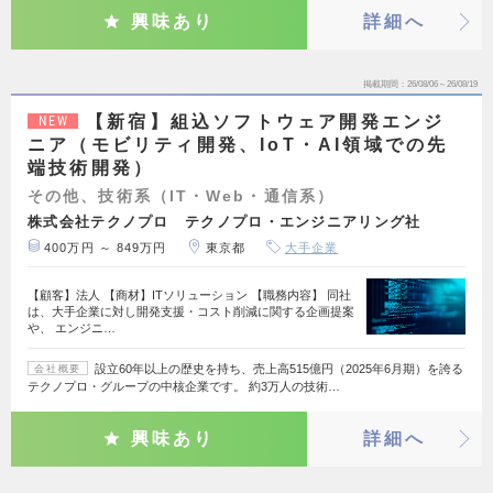
興味あり
詳細へ
掲載期間
26/08/06～26/08/19
【新宿】組込ソフトウェア開発エンジ
NEW
ニア（モビリティ開発、IoT・AI領域での先
端技術開発）
その他、技術系（IT・Web・通信系）
株式会社テクノプロ テクノプロ・エンジニアリング社
400万円 ～ 849万円
東京都
大手企業
【顧客】法人 【商材】ITソリューション 【職務内容】 同社
は、大手企業に対し開発支援・コスト削減に関する企画提案
や、 エンジニ…
設立60年以上の歴史を持ち、売上高515億円（2025年6月期）を誇る
会社概要
テクノプロ・グループの中核企業です。 約3万人の技術…
興味あり
詳細へ