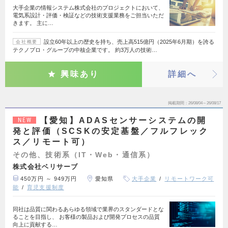
大手企業の情報システム株式会社のプロジェクトにおいて、
電気系設計・評価・検証などの技術支援業務をご担当いただ
きます。 主に…
設立60年以上の歴史を持ち、売上高515億円（2025年6月期）を誇る
会社概要
テクノプロ・グループの中核企業です。 約3万人の技術…
興味あり
詳細へ
掲載期間
26/08/04～26/08/17
【愛知】ADASセンサーシステムの開
NEW
発と評価（SCSKの安定基盤／フルフレック
ス／リモート可）
その他、技術系（IT・Web・通信系）
株式会社ベリサーブ
450万円 ～ 949万円
愛知県
大手企業
リモートワーク可
能
育児支援制度
同社は品質に関わるあらゆる領域で業界のスタンダードとな
ることを目指し、 お客様の製品および開発プロセスの品質
向上に貢献する…