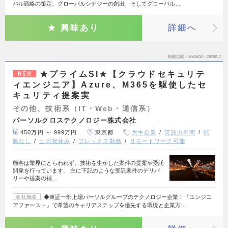
バル戦略の策定、グローバルシナジーの創出、そしてグローバル…
興味あり
詳細へ
掲載期間
26/08/04～26/08/17
★プライムSI★【クラウドセキュリテ
NEW
ィエンジニア】Azure、M365を駆使したセ
キュリティ提案実
その他、技術系（IT・Web・通信系）
パーソルクロステクノロジー株式会社
450万円 ～ 999万円
東京都
大手企業
英語力不問
転
勤なし
土日祝休み
フレックス勤務
リモートワーク可能
顧客は業界にとらわれず、技術を生かした案件の提案や受託
開発を行っています。 主に下記のような受託案件のデリバ
リーや提案の補…
◆東証一部上場パーソルグループのテクノロジー企業！『エンジニ
会社概要
アファースト』で希望のキャリアステップを優先する環境と企業方…