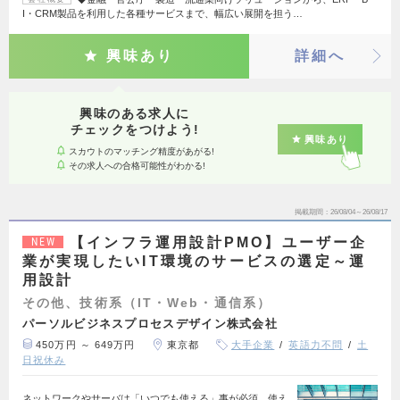
I・CRM製品を利用した各種サービスまで、幅広い展開を担う…
興味あり
詳細へ
興味のある求人に
チェックをつけよう!
興味あり
スカウトのマッチング精度があがる!
その求人への合格可能性がわかる!
掲載期間
26/08/04～26/08/17
【インフラ運用設計PMO】ユーザー企
NEW
業が実現したいIT環境のサービスの選定～運
用設計
その他、技術系（IT・Web・通信系）
パーソルビジネスプロセスデザイン株式会社
450万円 ～ 649万円
東京都
大手企業
英語力不問
土
日祝休み
ネットワークやサーバは「いつでも使える」事が必須、使え