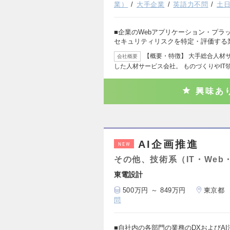
業）
大手企業
英語力不問
土
■企業のWebアプリケーション・プラ
セキュリティリスクを特定・評価する
【概要・特徴】 大手総合人材
会社概要
した人材サービス会社。 ものづくりやIT
興味あ
AI企画推進
NEW
その他、技術系（IT・Web
東電設計
500万円 ～ 849万円
東京都
問
■自社内の各部門の業務のDXおよびA