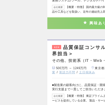
業務システム/ツール、デジタルデバ
【概要・特徴】 国内最大級のB
会社概要
品や工具などを取扱い、近年の連結売上高
興味あ
品質保証コンサ
NEW
界担当＞
その他、技術系（IT・Web
500万円 ～ 1249万円
東京都
業
英語力不問
土日祝休み
■製造業の顧客向けに、品質保証・開
実行支援まで一貫してご担当いただき
【概要・特徴】 東証プライム
会社概要
ービスを提供している企業。 製品・サー