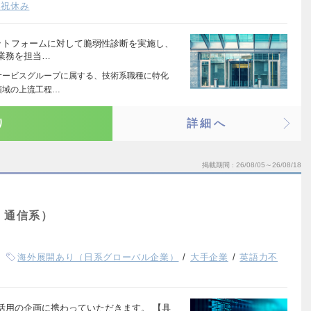
日祝休み
ットフォームに対して脆弱性診断を実施し、
業務を担当…
サービスグループに属する、技術系職種に特化
領域の上流工程…
り
詳細へ
掲載期間
26/08/05～26/08/18
・通信系）
海外展開あり（日系グローバル企業）
大手企業
英語力不
I活用の企画に携わっていただきます。 【具