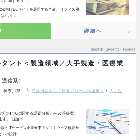
イスに関するサ…
toB向けECサイトを展開する企業。 オフィス用
は2，0…
り
詳細へ
掲載期間
26/08/05～26/09/07
ルタント＜製造領域／大手製造・医療業
・通信系）
、神奈川県
海外展開あり（日系グローバル企業）
大手企
発プロセスに関する課題分析から改善提案、
ます。 担当す…
上場のITサービス企業傘下でソフトウェア検証サ
ビスの設計・…