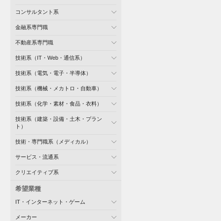
コンサルタント系
金融系専門職
不動産系専門職
技術系（IT・Web・通信系）
技術系（電気・電子・半導体）
技術系（機械・メカトロ・自動車）
技術系（化学・素材・食品・衣料）
技術系（建築・設備・土木・プラン
ト）
技術・専門職系（メディカル）
サービス・流通系
クリエイティブ系
希望業種
IT・インターネット・ゲーム
メーカー