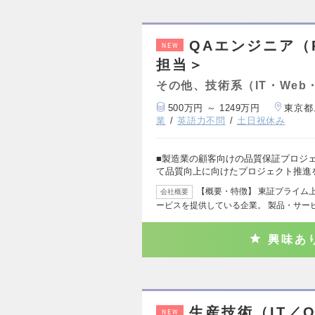
QAエンジニア（
NEW
担当＞
その他、技術系（IT・Web
500万円 ～ 1249万円
東京都
業
英語力不問
土日祝休み
■製造業の顧客向けの品質保証プロジ
て品質向上に向けたプロジェクト推進
【概要・特徴】 東証プライム
会社概要
ービスを提供している企業。 製品・サー
興味あ
生産技術（IT／
NEW