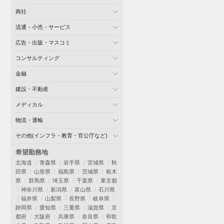
商社
流通・小売・サービス
広告・出版・マスコミ
コンサルティング
金融
建設・不動産
メディカル
物流・運輸
その他(インフラ・教育・官公庁など)
希望勤務地
北海道
青森県
岩手県
宮城県
秋
田県
山形県
福島県
茨城県
栃木
県
群馬県
埼玉県
千葉県
東京都
神奈川県
新潟県
富山県
石川県
福井県
山梨県
長野県
岐阜県
静岡県
愛知県
三重県
滋賀県
京
都府
大阪府
兵庫県
奈良県
和歌