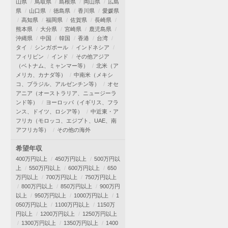
山県
鳥取県
島根県
岡山県
広島
県
山口県
徳島県
香川県
愛媛県
高知県
福岡県
佐賀県
長崎県
熊本県
大分県
宮崎県
鹿児島県
沖縄県
中国
韓国
香港
台湾
タイ
シンガポール
インドネシア
フィリピン
インド
その他アジア
（ベトナム、ミャンマー等）
北米（ア
メリカ、カナダ等）
中南米（メキシ
コ、ブラジル、アルゼンチン等）
オセ
アニア（オーストラリア、ニュージーラ
ンド等）
ヨーロッパ（イギリス、フラ
ンス、ドイツ、ロシア等）
中近東・ア
フリカ（モロッコ、エジプト、UAE、南
アフリカ等）
その他の海外
希望年収
400万円以上
450万円以上
500万円以
上
550万円以上
600万円以上
650
万円以上
700万円以上
750万円以上
800万円以上
850万円以上
900万円
以上
950万円以上
1000万円以上
1
050万円以上
1100万円以上
1150万
円以上
1200万円以上
1250万円以上
1300万円以上
1350万円以上
1400