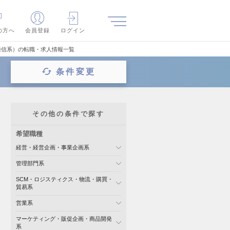
の方へ
会員登録
ログイン
・通信系）の転職・求人情報一覧
条件変更
その他の条件で探す
希望職種
経営・経営企画・事業企画系
管理部門系
SCM・ロジスティクス・物流・購買・
貿易系
営業系
マーケティング・販促企画・商品開発
系