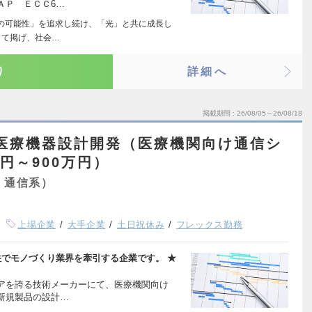
ＡＰ ＥＣＣ6…
の可能性」を追求し続け、「光」と共に成長し
して掲げ、社会…
り
詳細へ
掲載期間
26/08/05～26/08/18
】医療機器設計開発（医療機関向け通信シ
円～900万円）
・通信系）
上場企業
大手企業
土日祝休み
フレックス勤務
柱でモノづくり業界を牽引する企業です。 ★
アを誇る技術メーカーにて、医療機関向け
新規製品の設計…