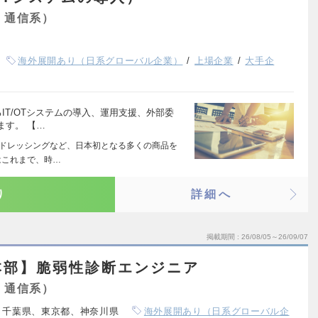
・通信系）
海外展開あり（日系グローバル企業）
上場企業
大手企
IT/OTシステムの導入、運用支援、外部委
ます。 【…
やドレッシングなど、日本初となる多くの商品を
はこれまで、時…
り
詳細へ
掲載期間
26/08/05～26/09/07
本部】脆弱性診断エンジニア
・通信系）
、千葉県、東京都、神奈川県
海外展開あり（日系グローバル企