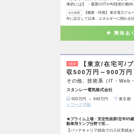
体的には】 ・最新のITやAI技術の動
【概要・特徴】 東京電力グル
会社概要
年に設立して以来、エネルギーに関わる
興味あ
【東京/在宅可/
NEW
収500万円～900万
その他、技術系（IT・Web
スタンレー電気株式会社
500万円 ～ 949万円
東京都
トワーク可能
★プライム上場・安定性抜群/定年65歳
動車用ランプ分野で世…
【パソナキャリア経由での入社実績あ