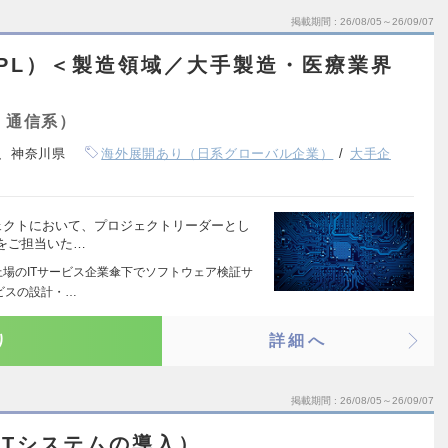
掲載期間
26/08/05～26/09/07
PL）＜製造領域／大手製造・医療業界
・通信系）
、神奈川県
海外展開あり（日系グローバル企業）
大手企
ェクトにおいて、プロジェクトリーダーとし
をご担当いた…
上場のITサービス企業傘下でソフトウェア検証サ
ビスの設計・…
り
詳細へ
掲載期間
26/08/05～26/09/07
OTシステムの導入）