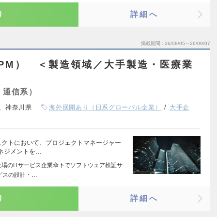
り
詳細へ
掲載期間
26/08/05～26/09/07
PM） ＜製造領域／大手製造・医療業
・通信系）
、神奈川県
海外展開あり（日系グローバル企業）
大手企
ェクトにおいて、プロジェクトマネージャー
ネジメントを…
上場のITサービス企業傘下でソフトウェア検証サ
ビスの設計・…
り
詳細へ