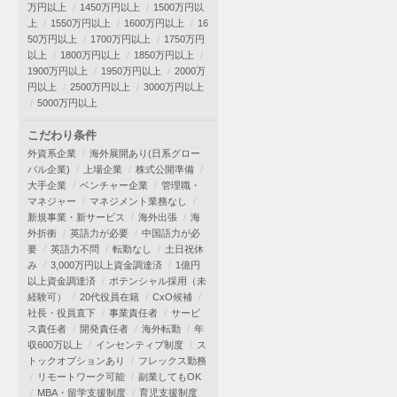
万円以上
1450万円以上
1500万円以
上
1550万円以上
1600万円以上
16
50万円以上
1700万円以上
1750万円
以上
1800万円以上
1850万円以上
1900万円以上
1950万円以上
2000万
円以上
2500万円以上
3000万円以上
5000万円以上
こだわり条件
外資系企業
海外展開あり(日系グロー
バル企業)
上場企業
株式公開準備
大手企業
ベンチャー企業
管理職・
マネジャー
マネジメント業務なし
新規事業・新サービス
海外出張
海
外折衝
英語力が必要
中国語力が必
要
英語力不問
転勤なし
土日祝休
み
3,000万円以上資金調達済
1億円
以上資金調達済
ポテンシャル採用（未
経験可）
20代役員在籍
CxO候補
社長・役員直下
事業責任者
サービ
ス責任者
開発責任者
海外転勤
年
収600万以上
インセンティブ制度
ス
トックオプションあり
フレックス勤務
リモートワーク可能
副業してもOK
MBA・留学支援制度
育児支援制度