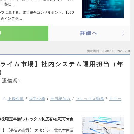
向・他社…
ープに属する、電力総合コンサルタント。1960
社会インフラ…
り
詳細へ
掲載期間
26/08/05～26/08/18
プライム市場】社内システム運用担当（年
円）
・通信系）
上場企業
大手企業
土日祝休み
フレックス勤務
リモー
/役職定年無/フレックス制度有/在宅可★自
り】【募集の背景】 スタンレー電気本体及