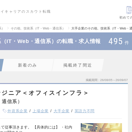
ハイキャリアのスカウト転職
初めて
系）
その他、技術系（IT・Web・通信系）
大手企業のその他、技術系（IT・Web
495
（IT・Web・通信系）の転職・求人情報
件
新着のみ
掲載終了間近
掲載期間
26/08/05～26/09/07
ンジニア＜オフィスインフラ＞
・通信系）
外資系企業
上場企業
大手企業
英語力不問
て従事頂きます。 【具体的には】 ・社内