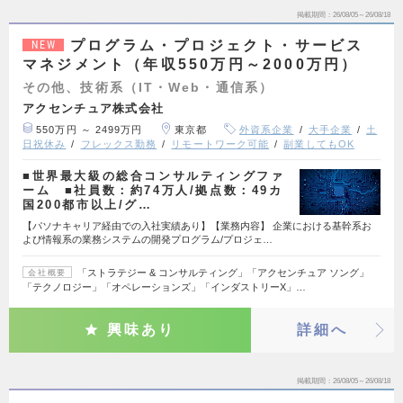
掲載期間
26/08/05～26/08/18
プログラム・プロジェクト・サービス
NEW
マネジメント（年収550万円～2000万円）
その他、技術系（IT・Web・通信系）
アクセンチュア株式会社
550万円 ～ 2499万円
東京都
外資系企業
大手企業
土
日祝休み
フレックス勤務
リモートワーク可能
副業してもOK
■世界最大級の総合コンサルティングファ
ーム ■社員数：約74万人/拠点数：49カ
国200都市以上/グ…
【パソナキャリア経由での入社実績あり】【業務内容】 企業における基幹系お
よび情報系の業務システムの開発プログラム/プロジェ…
「ストラテジー & コンサルティング」「アクセンチュア ソング」
会社概要
「テクノロジー」「オペレーションズ」「インダストリーX」…
興味あり
詳細へ
掲載期間
26/08/05～26/08/18