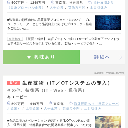
500万円 ～ 1249万円
東京都、神奈川県
海外展開あり
（日系グローバル企業）
大手企業
英語力不問
土日祝休み
■製造業の顧客向けの品質保証プロジェクトにおいて、プロ
ジェクトリーダーとして品質向上に向けたプロジェクト推進
をご担当いた…
【概要・特徴】 東証プライム上場のITサービス企業傘下でソフトウ
会社概要
ェア検証サービスを提供している企業。 製品・サービスの設計・…
興味あり
詳細へ
掲載期間
26/08/05～26/09/07
生産技術（IT／OTシステムの導入）
NEW
その他、技術系（IT・Web・通信系）
キユーピー
500万円 ～ 649万円
東京都
海外展開あり（日系グローバ
ル企業）
上場企業
大手企業
英語力不問
土日祝休み
■食品工場のオペレーションで使用するIT/OTシステムの導
入、運用支援、外部委託含めた開発業務に従事していただき