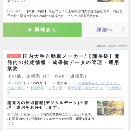
セキュリティ…
【概要・特徴】 東証プライム上場の国内大手通信会社です。同社と
会社概要
子会社・関連会社等約300社で構成され、グループ従業員数は5…
興味あり
詳細へ
掲載期間
26/08/05～26/08/18
国内大手自動車メーカー/【課長級】開
NEW
発内の技術情報・成果物データの管理・運用
業務
その他、技術系（IT・Web・通信系）
600万円 ～ 1249万円
愛知県
海外展開あり（日系グロー
バル企業）
上場企業
大手企業
新規事業・新サービス
土日祝休
み
開発内の技術情報(デジタルデータ)の管
理・運用をお任せします。
以下のいずれかもしくは両方の業務をご担当いただきます。
(1) 開発内の技術情報(デジタルデータ)の管理・運用 (具体的
には…