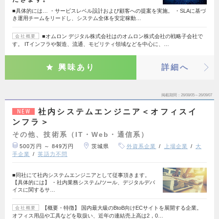
■具体的には… ・サービスレベル設計および顧客への提案を実施。 ・SLAに基づ
き運用チームをリードし、システム全体を安定稼動…
■オムロン デジタル株式会社はのオムロン株式会社の戦略子会社で
会社概要
す。 ITインフラや製造、流通、モビリティ領域などを中心に、…
興味あり
詳細へ
掲載期間
26/08/05～26/09/07
社内システムエンジニア＜オフィスイ
NEW
ンフラ＞
その他、技術系（IT・Web・通信系）
500万円 ～ 849万円
茨城県
外資系企業
上場企業
大
手企業
英語力不問
■同社にて社内システムエンジニアとして従事頂きます。
【具体的には】 ・社内業務システム/ツール、デジタルデバ
イスに関するサ…
【概要・特徴】 国内最大級のBtoB向けECサイトを展開する企業。
会社概要
オフィス用品や工具などを取扱い、近年の連結売上高は2，0…