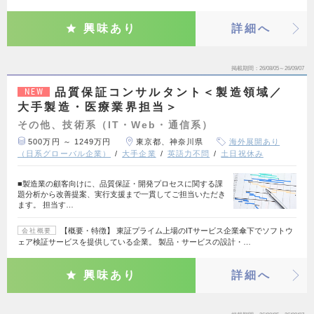
興味あり
詳細へ
掲載期間
26/08/05～26/09/07
品質保証コンサルタント＜製造領域／
NEW
大手製造・医療業界担当＞
その他、技術系（IT・Web・通信系）
500万円 ～ 1249万円
東京都、神奈川県
海外展開あり
（日系グローバル企業）
大手企業
英語力不問
土日祝休み
■製造業の顧客向けに、品質保証・開発プロセスに関する課
題分析から改善提案、実行支援まで一貫してご担当いただき
ます。 担当す…
【概要・特徴】 東証プライム上場のITサービス企業傘下でソフトウ
会社概要
ェア検証サービスを提供している企業。 製品・サービスの設計・…
興味あり
詳細へ