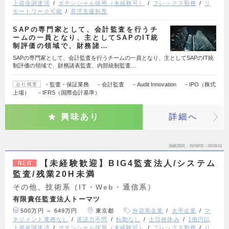
上資金調達済
ポテンシャル採用（未経験可）
フレックス勤務
リ
モートワーク可能
育児支援制度
SAPの専門家として、会計監査を行うチ
ームの一員となり、主としてSAPのIT統
制評価の領域で、財務諸…
SAPの専門家として、会計監査を行うチームの一員となり、主としてSAPのIT統
制評価の領域で、財務諸表監査、内部統制監査…
・監査・保証業務 －会計監査 －Audit Innovation －IPO（株式
会社概要
上場） －IFRS（国際会計基準）
興味あり
詳細へ
掲載期間
26/08/05～26/08/18
【未経験歓迎】BIG4監査法人/システム
NEW
監査/残業20H未満
その他、技術系（IT・Web・通信系）
有限責任監査法人トーマツ
500万円 ～ 649万円
東京都
外資系企業
大手企業
マ
ネジメント業務なし
英語力不問
転勤なし
土日祝休み
1億円以
上資金調達済
ポテンシャル採用（未経験可）
フレックス勤務
リ