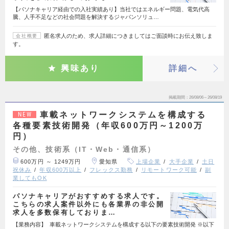
【パソナキャリア経由での入社実績あり】当社ではエネルギー問題、電気代高
騰、人手不足などの社会問題を解決するジャパンソリュ…
匿名求人のため、求人詳細につきましてはご面談時にお伝え致しま
会社概要
す。
興味あり
詳細へ
掲載期間
26/08/06～26/08/19
車載ネットワークシステムを構成する
NEW
各種要素技術開発（年収600万円～1200万
円）
その他、技術系（IT・Web・通信系）
600万円 ～ 1249万円
愛知県
上場企業
大手企業
土日
祝休み
年収600万以上
フレックス勤務
リモートワーク可能
副
業してもOK
パソナキャリアがおすすめする求人です。
こちらの求人案件以外にも各業界の非公開
求人を多数保有しておりま…
【業務内容】 車載ネットワークシステムを構成する以下の要素技術開発 ※以下