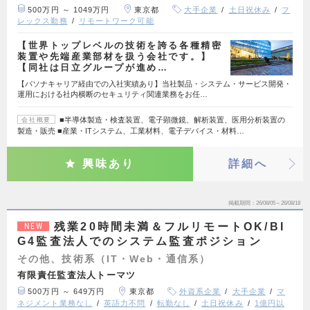
500万円 ～ 1049万円
東京都
大手企業
土日祝休み
フ
レックス勤務
リモートワーク可能
【世界トップレベルの技術を誇る各種精密
装置や先端産業部材を扱う会社です。】
【同社は日立グループが進め…
【パソナキャリア経由での入社実績あり】当社製品・システム・サービス開発・
運用における社内横断のセキュリティ関連業務をお任…
■半導体製造・検査装置、電子顕微鏡、解析装置、医用分析装置の
会社概要
製造・販売 ■産業・ITシステム、工業材料、電子デバイス・材料…
興味あり
詳細へ
掲載期間
26/08/05～26/08/18
残業20時間未満＆フルリモートOK/BI
NEW
G4監査法人でのシステム監査ポジション
その他、技術系（IT・Web・通信系）
有限責任監査法人トーマツ
500万円 ～ 649万円
東京都
外資系企業
大手企業
マ
ネジメント業務なし
英語力不問
転勤なし
土日祝休み
1億円以