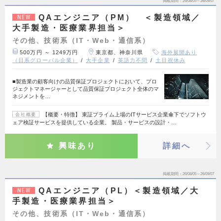
掲載期間
26/08/05～26/09/07
QAエンジニア（PM） ＜製造領域／
NEW
大手製造・医療業界担当＞
その他、技術系（IT・Web・通信系）
500万円 ～ 1249万円
東京都、神奈川県
海外展開あり
（日系グローバル企業）
大手企業
英語力不問
土日祝休み
■製造業の顧客向けの品質保証プロジェクトにおいて、プロ
ジェクトマネージャーとして品質保証プロジェクト全体のマ
ネジメントを…
【概要・特徴】 東証プライム上場のITサービス企業傘下でソフトウ
会社概要
ェア検証サービスを提供している企業。 製品・サービスの設計・…
興味あり
詳細へ
掲載期間
26/08/05～26/09/07
QAエンジニア（PL）＜製造領域／大
NEW
手製造・医療業界担当＞
その他、技術系（IT・Web・通信系）