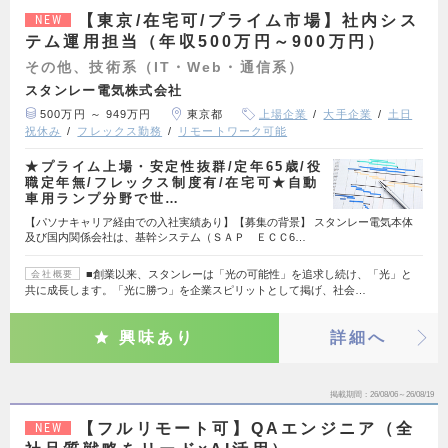
【東京/在宅可/プライム市場】社内シス
NEW
テム運用担当（年収500万円～900万円）
その他、技術系（IT・Web・通信系）
スタンレー電気株式会社
500万円 ～ 949万円
東京都
上場企業
大手企業
土日
祝休み
フレックス勤務
リモートワーク可能
★プライム上場・安定性抜群/定年65歳/役
職定年無/フレックス制度有/在宅可★自動
車用ランプ分野で世…
【パソナキャリア経由での入社実績あり】【募集の背景】 スタンレー電気本体
及び国内関係会社は、基幹システム（ＳＡＰ ＥＣＣ6…
■創業以来、スタンレーは「光の可能性」を追求し続け、「光」と
会社概要
共に成長します。「光に勝つ」を企業スピリットとして掲げ、社会…
興味あり
詳細へ
掲載期間
26/08/06～26/08/19
【フルリモート可】QAエンジニア（全
NEW