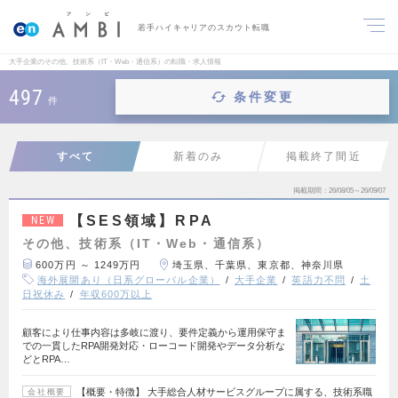
若手ハイキャリアのスカウト転職
大手企業のその他、技術系（IT・Web・通信系）の転職・求人情報
497
条件変更
件
すべて
新着のみ
掲載終了間近
掲載期間
26/08/05～26/09/07
【SES領域】RPA
NEW
その他、技術系（IT・Web・通信系）
600万円 ～ 1249万円
埼玉県、千葉県、東京都、神奈川県
海外展開あり（日系グローバル企業）
大手企業
英語力不問
土
日祝休み
年収600万以上
顧客により仕事内容は多岐に渡り、要件定義から運用保守ま
での一貫したRPA開発対応・ローコード開発やデータ分析な
どとRPA…
【概要・特徴】 大手総合人材サービスグループに属する、技術系職
会社概要