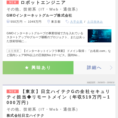
ロボットエンジニア
NEW
その他、技術系（IT・Web・通信系）
GMOインターネットグループ株式会社
550万円 ～ 1049万円
東京都
大手企業
土日祝休み
GMOインターネットグループの事業領域で力を入れている
スタートアップやグループ横断のプロジェクト、または尖っ
た技術領域に…
【インターネットインフラ事業】 ドメイン取得：「お名前.com」な
会社概要
ど国内シェア90%以上の圧倒的No.1サービス。国内No…
興味あり
詳細へ
掲載期間
26/08/05～26/08/18
【東京】日立ハイテクGの全社セキュリ
NEW
ティ担当◆リモートメイン（年収519万円～1
000万円）
その他、技術系（IT・Web・通信系）
株式会社日立ハイテク