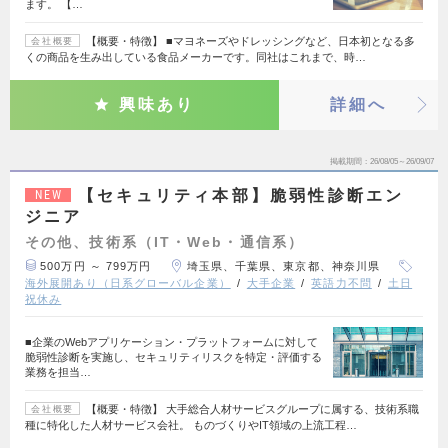
ます。 【…
【概要・特徴】 ■マヨネーズやドレッシングなど、日本初となる多
会社概要
くの商品を生み出している食品メーカーです。同社はこれまで、時…
興味あり
詳細へ
掲載期間
26/08/05～26/09/07
【セキュリティ本部】脆弱性診断エン
NEW
ジニア
その他、技術系（IT・Web・通信系）
500万円 ～ 799万円
埼玉県、千葉県、東京都、神奈川県
海外展開あり（日系グローバル企業）
大手企業
英語力不問
土日
祝休み
■企業のWebアプリケーション・プラットフォームに対して
脆弱性診断を実施し、セキュリティリスクを特定・評価する
業務を担当…
【概要・特徴】 大手総合人材サービスグループに属する、技術系職
会社概要
種に特化した人材サービス会社。 ものづくりやIT領域の上流工程…