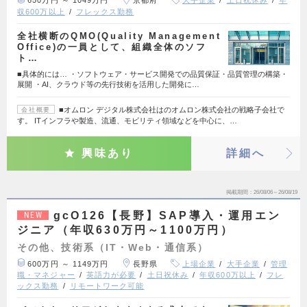
650万円 ～ 1049万円
京都府
大手企業
土日祝休み
年
収600万以上
フレックス勤務
全社横断のQMO(Quality Management
Office)の一員として、組織全体のソフ
ト…
■具体的には… ・ソフトウェア・サービス開発での品質保証・品質管理の構築・
展開 ・AI、クラウド等の先行技術を活用した開発に…
■オムロン デジタル株式会社はのオムロン株式会社の戦略子会社で
会社概要
す。 ITインフラや製造、流通、モビリティ領域などを中心に、…
興味あり
詳細へ
掲載期間
26/08/06～26/08/19
gcO126【長野】SAP導入・運用エン
NEW
ジニア（年収630万円～1100万円）
その他、技術系（IT・Web・通信系）
600万円 ～ 1149万円
長野県
上場企業
大手企業
管理
職・マネジャー
英語力が必要
土日祝休み
年収600万以上
フレ
ックス勤務
リモートワーク可能