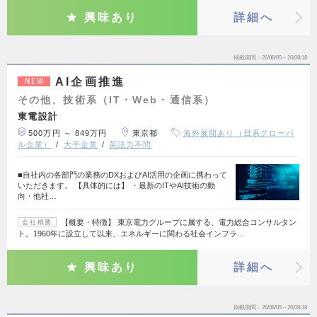
興味あり
詳細へ
掲載期間
26/08/05～26/08/18
AI企画推進
NEW
その他、技術系（IT・Web・通信系）
東電設計
500万円 ～ 849万円
東京都
海外展開あり（日系グローバ
ル企業）
大手企業
英語力不問
■自社内の各部門の業務のDXおよびAI活用の企画に携わって
いただきます。 【具体的には】 ・最新のITやAI技術の動
向・他社…
【概要・特徴】 東京電力グループに属する、電力総合コンサルタン
会社概要
ト。1960年に設立して以来、エネルギーに関わる社会インフラ…
興味あり
詳細へ
掲載期間
26/08/05～26/08/18