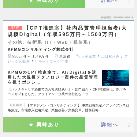
興味あり
詳細へ
掲載期間
26/08/05～26/08/18
【CPT推進室】社内品質管理担当者/大
NEW
規模Digital（年収595万円～1500万円）
その他、技術系（IT・Web・通信系）
KPMGコンサルティング株式会社
550万円 ～ 1549万円
東京都
大手企業
土日祝休み
フ
レックス勤務
リモートワーク可能
KPMGのCPT推進室で、AI/Digitalを活
用した大規模テクノロジー案件の品質管理
を担うポジシ…
【パソナキャリア経由での入社実績あり】＜部門紹介＞ CPT推進室は、以下を
コンセプトとした、クライアント企業の全社的なトラ…
【マネジメントコンサルティング 】 事業戦略策定／アライアンス戦
会社概要
略策定、市場参入戦略策定、業務改善／業務変革、財務戦略・ト…
興味あり
詳細へ