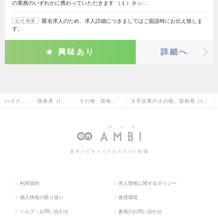
の業務のいずれかに携わっていただきます （１）ネッ…
匿名求人のため、求人詳細につきましてはご面談時にお伝え致しま
会社概要
す。
興味あり
詳細へ
ハイクラ
技術系（I
その他、技術系
大手企業のその他、技術系（I
ス求人T
T・Web・通
（IT・Web・通
T・Web・通信系）の転職・求
OP
信系）
信系）
人情報一覧
若手ハイキャリアのスカウト転職
利用規約
求人情報に関するポリシー
個人情報の取り扱い
推奨環境
ヘルプ・お問い合わせ
参画のお問い合わせ