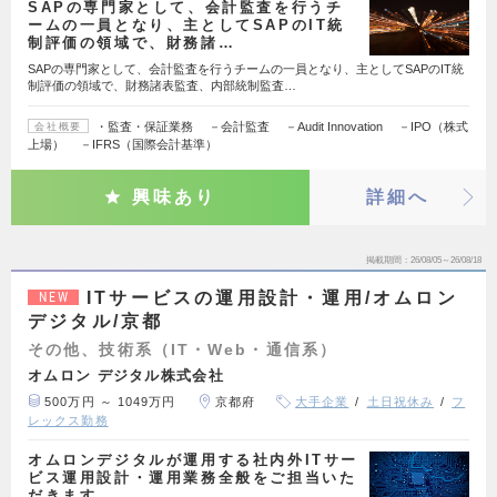
SAPの専門家として、会計監査を行うチ
ームの一員となり、主としてSAPのIT統
制評価の領域で、財務諸…
SAPの専門家として、会計監査を行うチームの一員となり、主としてSAPのIT統
制評価の領域で、財務諸表監査、内部統制監査…
・監査・保証業務 －会計監査 －Audit Innovation －IPO（株式
会社概要
上場） －IFRS（国際会計基準）
興味あり
詳細へ
掲載期間
26/08/05～26/08/18
ITサービスの運用設計・運用/オムロン
NEW
デジタル/京都
その他、技術系（IT・Web・通信系）
オムロン デジタル株式会社
500万円 ～ 1049万円
京都府
大手企業
土日祝休み
フ
レックス勤務
オムロンデジタルが運用する社内外ITサー
ビス運用設計・運用業務全般をご担当いた
だきます。