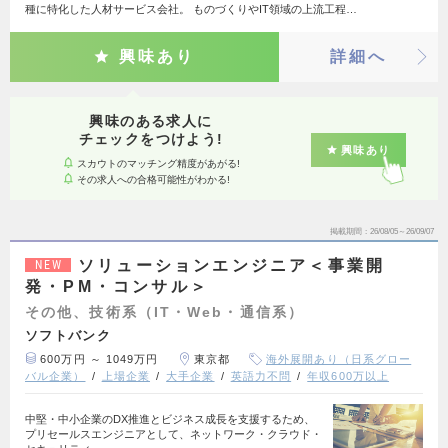
種に特化した人材サービス会社。 ものづくりやIT領域の上流工程…
興味あり
詳細へ
興味のある求人に
チェックをつけよう!
興味あり
スカウトのマッチング精度があがる!
その求人への合格可能性がわかる!
掲載期間
26/08/05～26/09/07
ソリューションエンジニア＜事業開
NEW
発・PM・コンサル＞
その他、技術系（IT・Web・通信系）
ソフトバンク
600万円 ～ 1049万円
東京都
海外展開あり（日系グロー
バル企業）
上場企業
大手企業
英語力不問
年収600万以上
中堅・中小企業のDX推進とビジネス成長を支援するため、
プリセールスエンジニアとして、ネットワーク・クラウド・