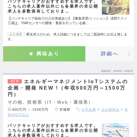
パソナキャリアがおすすめする求人です。
こちらの求人案件以外にも各業界の非公開
求人を多数保有しておりま…
【パソナキャリア経由での入社実績あり】【募集背景/ミッション】 浅間テクノ
工場は、TMRセンサーの開発・量産を行っている拠…
匿名求人のため、求人詳細につきましてはご面談時にお伝え致しま
会社概要
す。
興味あり
詳細へ
掲載期間
26/08/06～26/08/19
エネルギーマネジメントIoTシステムの
NEW
企画・開発 NEW !（年収600万円～1500万
円）
その他、技術系（IT・Web・通信系）
600万円 ～ 1549万円
宮城県
大手企業
土日祝休み
年
収600万以上
パソナキャリアがおすすめする求人です。
こちらの求人案件以外にも各業界の非公開
求人を多数保有しておりま…