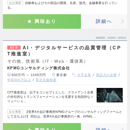
自動車およびその部品の開発、生産、販売、金融事業を行ってい
会社概要
る。
興味あり
詳細へ
掲載期間
26/08/05～26/08/18
AI・デジタルサービスの品質管理（CP
NEW
T推進室）
その他、技術系（IT・Web・通信系）
KPMGコンサルティング株式会社
600万円 ～ 1549万円
東京都
大手企業
英語力が必要
年収600万以上
育児支援制度
CPT推進室は、以下をコンセプトとした、クライアント企業
の全社的なトランスフォーメーションを支援する包括的なソ
リューショ…
【世界4大会計事務所KPMGグループのコンサルティングファームと
会社概要
して立ち上げ】 同社は、世界4大会計事務所の一角、KPMG…