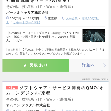
社品質戦略をリード×AI活用）
その他、技術系（IT・Web・通信系）
パーソルキャリア株式会社
800万円 ～ 1249万円
東京都
大手企業
年収600万以
上
リモートワーク可能
【部門概要】クライアントプロダクト本部は、法人向けプロ
ダクト戦略・企画・開発を担う部門です。2030年を見据
え、「スピー…
【「doda」を中心に事業を多角展開する総合人材カンパニー】 「は
会社概要
たらいて、笑おう。」というグループビジョンを掲げています…
興味あり
詳細へ
掲載期間
26/08/06～26/08/19
ソフトウェア・サービス開発のQMO/オ
NEW
ムロンデジタル/京都
その他、技術系（IT・Web・通信系）
オムロン デジタル株式会社